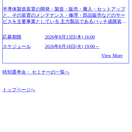
どの希望は考慮してのアサイン。 そのため、専門性を身に
着けたい方でも幅広に経験を積みたい方でも、キャリア形
半導体製造装置の開発・製造・販売・搬入・セットアップ
成が柔軟に可能な環境である。 https://storage.googleapis.com/
と、その装置のメンテナンス・修理・部品販売などのサー
our-vision-production.appspot.com/public/images/20240925204135
ビスを主要事業としている 主力製品であるバッチ成膜装置
_93b1bff3-f71c-4bc9-8bd9-72a8a4826007_1200x554.webp https://
は、世界中の半導体デバイスメーカーから高く評価され、
storage.googleapis.com/our-vision-production.appspot.com/public/i
世界トップクラスのシェアを有している 技術と対話を通じ
mages/20250502152751_46c65543-87ef-4e86-a85a-8649e1c532f9
応募期限
2026年8月13日(木) 16:00
て未来を創造し、社会課題の解決に貢献することを目指し
_956x512.webp https://storage.googleapis.com/our-vision-producti
on.appspot.com/public/images/20250502152804_ba6aaa1a-9ffc-4f
ている Mission:私たちの技術/私たちの対話 Vision:夢を未来
スケジュール
2026年8月18日(火) 19:00～
2a-9b40-06fff8ee19af_961x517.webp https://storage.googleapis.co
につなぐベストパートナー Value:私たちの技術/私たちの対
View More
m/our-vision-production.appspot.com/public/images/202505021528
話 IoT社会の浸透、AIの加速等により半導体需要は世界中で
31_721b100c-62c9-4258-aa0e-97182898115f_960x510.webp シ
急伸長しており、それに伴い半導体製造装置の需要も伸長
ンプレクス社は、FinTech領域に強みを持つITコンサルティ
中 https://storage.googleapis.com/our-vision-production.appspot.co
特別選考会・ セミナーの一覧へ
ング会社で、NRI、NTTDATAと同じく世界のFinTech Ranki
m/public/images/20260224131045_0fee4978-bb25-43a7-a367-542
ngsTop 100企業にも選出されている。ITコンサルティング、
6b95cd599_1200x543.webp https://storage.googleapis.com/our-visi
開発、運用保守と言った全工程を行う「一気通貫体制」が
on-production.appspot.com/public/images/20260224131052_2abe7
トップページへ
特長 ビジネスへの深い理解を持つコンサルタントが集うXs
cb8-329e-4a45-a8f5-73d9728b2cd7_1200x486.webp https://storag
e.googleapis.com/our-vision-production.appspot.com/public/image
pearと、最先端テクノロジーに深い知見を持つシンプレクス
s/20260224131100_d8b3379f-6e64-4566-aea4-924f21977d35_120
社またはグループ会社との協力体制を築いている Xspear社
0x460.webp https://storage.googleapis.com/our-vision-production.a
はあくまでもコンサルティングファームであり、システム
ppspot.com/public/images/20260224131116_05d25aab-49d6-4429-
開発を担当することはない https://storage.googleapis.com/our-vi
810e-138e27965ee8_1200x386.webp グローバル人財育成を目
sion-production.appspot.com/public/images/20240925204111_caa9
的とした「語学研修」、効果的なプレゼンのポイントを掴
4e4b-6aae-45a6-a0ce-b98154c816a2_1153x543.webp メンバー情
み実践に強くなるための「プレゼン研修」、自社キャリア