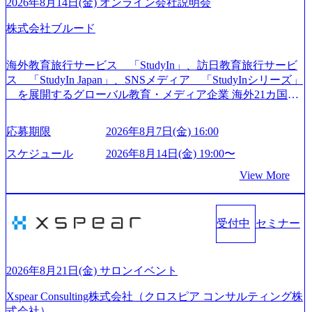
をデザインする」というビジョンを掲げ、クライアント目
2026年8月14日(金) オンライン会社説明会
線のきめ細やかな気配りで、クライアントが本当に求めて
株式会社ブルード
いることは何かを追究し、本当に価値のある成果を提供し
ている。 2015年創業ながら、従業員数が1年で300人強増加
の736名（2024年1月）に到達。上場を目指し、さらに採用
海外教育旅行サービス 「StudyIn」、訪日教育旅行サービ
のスピードを上げている。 人にフォーカスをして急成長す
ス 「StudyIn Japan」、SNSメディア 「StudyInシリーズ」
る唯一無二のコンサルティングファーム【株式会社ノース
を展開するグローバル教育・メディア企業 海外21カ国と
サンド 執行役員新山氏、庄司氏インタビュー】 (https://my-vi
の取引実績と2,000校以上の提携教育機関を活用し、海外教
sion.co.jp/consulting-firm/northsand/interview01) ノースサンドは
育支援サービスを提供している 動画メディア事業を基盤と
応募期限
2026年8月7日(金) 16:00
2015年に設立され、前年比205%の売上成長を遂げるなど、
して、留学支援・訪日教育旅行・SNSマーケティング事業
急速な成長を遂げている。 ​ 新規事業立案から業務改革、IT
を展開している Mission:より多くの人に、グローバルという
スケジュール
2026年8月14日(金) 19:00〜
戦略立案、IT導入までをワンストップで提供するコンサル
選択肢を Vision:世界を代表する、ライフチェンジ・インフ
View More
ティングファームである。 ​- 2025年1月時点で従業員数1,209
ラになる Value： INTEGRITY誠実であろう 素直に心を開い
名を擁し、事業拡大を続けている。 「人」にフォーカスを
て伝える、自責かつ利他の精神で動く、謙虚な姿勢でウソ
当てたコンサルティング会社として、社員の人間力を強み
やグチを言わない BE CRAZY熱狂しよう 10倍思考で攻め
としたサービスを提供している。 ​- - 2018年から6年連続で
受付中
セミナー
る、失敗を恐れずにふみだす、執着心をもって没頭する O
「働きがいのある会社ベストカンパニー」に選出され、社
WNERSHIP当事者であろう みずから決めてみずから動く、
員モチベーションが高いと評価されている。 ​ 大手コンサル
全体最適で考える、チームを巻き込む SPEEDスピードにこ
ティングファームやSIer、事業会社出身者など、多様な経歴
だわろう 今すぐ決める、すばやく動く、まず成果物をだす
2026年8月21日(金) サロンイベント
の社員が活躍している。 年間休日120日以上、完全週休2日
GRITやり抜こう 逆境でもブレずに続ける、改善サイクルを
制、有給休暇初年度10日（消化率46.3%）、特別休暇5日な
Xspear Consulting株式会社（クロスピア コンサルティング株
回す、結果が出るまでやり抜く 2026年8月14日(金) 19:00〜2
ど、充実した休暇制度を整備している。 ​ 月平均残業時間は
式会社）