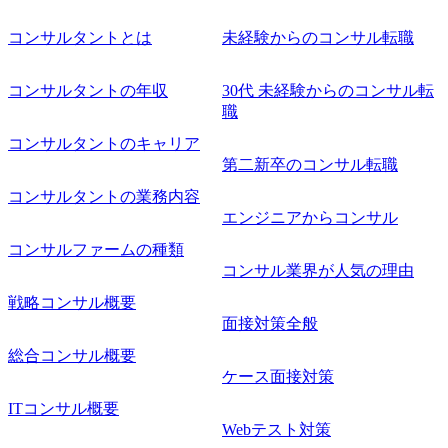
Consulting代表取締役の早田とMDやその他現場社員が複数
名参加する予定です！ ●費用 : 無料 虎ノ門ヒルズ付近 ※詳
コンサルタントとは
未経験からのコンサル転職
細な場所については参加者の方へ個別でご連絡いたしま
す。 コンサルファームにてマネージャー以上の職務を担当
コンサルタントの年収
30代 未経験からのコンサル転
している方
職
コンサルタントのキャリア
第二新卒のコンサル転職
コンサルタントの業務内容
エンジニアからコンサル
コンサルファームの種類
コンサル業界が人気の理由
戦略コンサル概要
面接対策全般
総合コンサル概要
ケース面接対策
ITコンサル概要
Webテスト対策