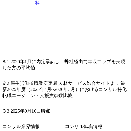
料
コンサルティングファームの名の通り、全方位のクライア
ントに対して様々なプロジェクトが存在しており、手を上
げれば常に新しいテーマのチャレンジ機会を提供している
（ワンプール制） そのため、全体の離職率10％以下、未経
験3年未満の離職率は0％と驚異の定着率を誇る 大手ファー
ムと同水準以上の報酬制度であり、ファーム経験者の場合
は、転職時報酬アップが基本 強く「個人」の成⾧を重視す
るカルチャーであり、昇進に枠もなく、今ならReadyになれ
ば上がれる環境となっている 安定した経営環境の下、コン
サルティングファームの立ち上げフェーズに関わることが
※1 2026年1月に内定承諾し、弊社経由で年収アップを実現
できる 豊富な経験を持つコンサル経験者の場合は、自らチ
した方の平均値
ームを立ち上げることが可能 裁量をもった営業活動、デリ
バリー活動ができる(スタートアップとの協業、新規ソリュ
※2 厚生労働省職業安定局 人材サービス総合サイトより 最
ーションの開発 など) シンプレクスの顧客基盤、エンジニ
新2025年度（2025年4月~2026年3月）におけるコンサル特化
アケイパビリティを活かた確度の高い事業立ち上げが経験
転職エージェント支援実績数比較
できる 2026年8月21日(金) 19:30〜21:30 (19:20開場) 2026年8
月12日(水) 16:00 ※参加状況によっては抽選とさせていただ
く可能性がございます。 このたび、ファーム経験者の方を
※3 2025年9月16日時点
対象にした懇親会形式の採用イベント「サロンイベント」
を開催いたします。 カジュアルな場で現場社員と直接交流
コンサル業界情報
コンサル転職情報
できる機会ですので、ぜひご参加ください。 当日はXspear