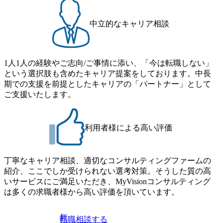
流工程、先端技術を学べる環境 【コンサルファーム経験
つの寮があり、以下の入居基準を満たす方が入居可能で
者】 ・専門領域に軸足を置きながら、他領域にもチャレン
す。 ＜入居基準＞ ・満33歳までの独身者 ・自宅から勤務地
ジできる環境 ・タイトルアップでのオファー ・現職ファー
中立的なキャリア相談
までの通勤総時間が2時間を超えること 住宅手当： 本社の
ムより高いオファー年収 ・実力主義でプロモーションでき
近くには独身寮や社宅等が無いため、条件を満たす方には
る（ダブルスキップもあり） ・週に1度のアサインｍｔｇで
住宅手当を支給します。 また、独身寮は男性のみの入居と
こまめに社員のキャリアについて検討してもらえる。結
なるため、入居基準を満たす女性には住宅手当を支給しま
1人1人の経験やご志向/ご事情に添い、「今は転職しない」
果、なりたいキャリアを反映できるｐｊにアサインしても
す。 住宅手当は、一般賃貸物件を従業員が契約し、規程で
という選択肢も含めたキャリア提案をしております。中長
らえる ・シンプレクスというテクノロジーに強い部隊がい
定める金額を会社が支払います。 その他： 採用時や転勤等
期での支援を前提としたキャリアの「パートナー」として
るため、エンジニアの視点からも協業しクライアントへ価
による引っ越し費用は、会社が負担します。 2026年8月18日
ご支援いたします。
値提供できる ・デリバリー中心の案件もあればセールス中
(火) 19:00～20:00 2026年8月13日(木) 16:00 応募をご検討され
心の案件もあり、個々の裁量や得意領域に合わせた売り上
ている方を対象に、会社説明会を実施予定です。 ● 求人名
げの立て方を選べる ここ1年で社員数60名⇒100名超、売上
・【富山】半導体製造装置の生産エンジニア(製造・生産工
今期18億円⇒来期30億円（いずれも約170％アップ）と急成
利用者様による高い評価
程の管理業務) ※主任候補・リーダークラス ・【砺波】半
長中のファームである また、成長中ファームのため優秀な
導体製造装置の生産エンジニア(製造・生産工程の管理業務)
上司の近くで働けるチャンスも多い(ボストン・コンサルテ
※主任候補・リーダークラス オンライン (Microsoft Teams)
ィング・グループ出身者等 (https://www.xspear.co.jp/member/ta
丁寧なキャリア相談、適切なコンサルティングファームの
※顔出しは不要です。ご質問頂く際のみ、顔出ししていた
keto_kajita/)） 多様なメンバー、多様なプロジェクトによる
紹介、ここでしか受けられない選考対策。そうした質の高
だければと存じます。
自己成長機会が多く、新たなチャレンジが可能 100名規模に
いサービスにご満足いただき、MyVisionコンサルティング
も関わらず、外資系戦略コンサルティングファームや総合
は多くの求職者様から高い評価を頂いています。
系コンサルティングファームをはじめ、メーカー、ITベン
チャー、外資系金融機関など多彩な出自で構成されてお
無
転職相談する
り、常に刺激を受けながらプロジェクトワークが可能 総合