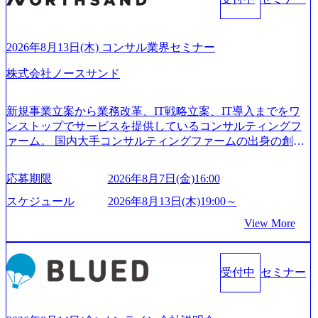
2026年8月13日(木) コンサル業界セミナー
株式会社ノースサンド
新規事業立案から業務改革、IT戦略立案、IT導入までをワ
ンストップでサービスを提供しているコンサルティングフ
ァーム。 国内大手コンサルティングファームの出身の創業
メンバーが、「クライアントの求めていることに対して、
もっと自由に誠実に提案できる会社をつくりたい」「胸を
応募期限
2026年8月7日(金)16:00
張って会社が好きだと言えるような家族的な組織をつくり
たい」という想いで会社を設立 PwC・アクセンチュアとい
スケジュール
2026年8月13日(木)19:00～
った大手コンサルティングファームをはじめ、SIerや事業会
View More
社出身者など、様々な経歴の社員が活躍しており、働きや
すく魅力的な環境が整っているため、定着率が高いことか
ら「働きがいのある会社」に4年連続ベストカンパニーに選
受付中
セミナー
出されている。 残業時間は平均30時間程度 事業/IT戦略立案
や各種プロジェクトマネジメント、最先端テクノロジーの
導入支援までワンストップでサービスを提供する。「世界