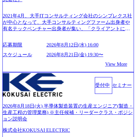
0:00 (60分) 2026年8月7日(金) 16:00 本説明会は、選考の前段
25時間であり、ワークライフバランスを重視した働き方が
として「まず会社を知っていただく場」として設けたもの
可能である。 ​ スポレク制度や入社者歓迎会、全社員集会、
です。評価の場ではないため、キャリアを検討中の段階の
2021年4月、大手ITコンサルティング会社のシンプレクス社
リフレッシュ休暇など、社員同士の交流や健康をサポート
方にもご参加いただけます。 連休中の平日夜という日程の
が中心となって、大手コンサルティングファーム出身者や
する取り組みが充実している。 2026年8月13日(木) 19:00～2
ため、在職中の方も有給を取得することなく、現職への配
有名テックベンチャー出身者が集い、「クライアントにと
0:30予定 2026年8月7日(金) 16:00 コンサル業界の動向や業務
慮なくご参加いただけます。帰省先からのオンライン参加
って真のデジタルトランスフォーメーションを創造した
内容・会社説明・匿名の質問コーナーなどを盛り込んだ業
も可能です。 ● 当日のプログラム ・会社説明(40分) 教育
い」という想いの下で立ち上げた新鋭ファーム テクノロジ
界セミナーを実施しています。 ●前回開催時のアンケート
応募期限
2026年8月12日(水) 16:00
旅行事業の内容とビジネスモデル/今後の構想・事業展開/入
ーがビジネスの成功に大きな影響力を持つDX時代におい
結果 満足度：100％ 感想一例：「コンサルタントへのイメ
社後のキャリアパス ・質疑応答(20分) オンライン (Google M
て、20年以上にわたってFintech業界を中心に最先端テクノ
スケジュール
2026年8月21日(金) 19:30〜
ージのぼんやりしていた部分が明確になりました」「業界
eet) ・営業・マーケティングなど、ビジネスサイドでのキャ
ロジーを提供してきたシンプレクスのノウハウを活かしつ
の全体感や実際に働いていらっしゃる方の体感的なお話を
View More
リアを検討されている方 ・転職を具体的に決めてはいない
つ、あらゆる業種・業界のクライアントの企業価値の最大
伺うことができ、参考になりました」 オンライン(ZOO
が、情報収集を進めたい段階の方 ・東京・大阪での勤務を
化を支援するために、戦略策定、組織改革、人材育成、業
M)
希望される方
務改善、実行支援などのコンサルティングサービスを一気
受付中
セミナー
通貫で提供するのが特徴（いわゆる総合コンサルティング
ファーム） 社名の由来は”DXエリアにSpir（槍）を指して
切り開く””simplexないでは金融以外の領域にX（クロス）し
ていく”という位置づけ 一昔前は金融が強い企業として認知
2026年8月18日(火) 半導体製造装置の生産エンジニア(製造・
されていたが、現在金融の売上割合は全体の3割。現在はTo
生産工程の管理業務) ※主任候補・リーダークラス・ポジシ
C事業を始め、パブリック、製造業、通信、エンタメ、教
ョン説明会
育、保健など幅広く強みのあるファーム。 ワンプール制で
株式会社KOKUSAI ELECTRIC
はあるが、社員の興味のある分野やスキルを活用したいな