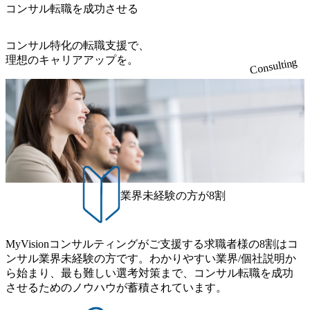
報 (https://www.xspear.co.jp/member/)一部抜粋 - 伊勢山 昇吾氏:
コンサル転職を成功させる
アドバイザーによる自身のキャリア構築をめざす「キャリ
ベイカレントにてIT戦略立案から実装支援を軸に、様々な
ア開発研修」などがある 生産現場を含む全部門でフレック
業界で新規事業戦略、成長戦略、PMI推進、業務改革等の幅
スタイム制度を実施しており、月単位の決められた労働時
コンサル特化の転職支援で、
広いプロジェクトに従事 - 鈴木健仁氏：新卒でベイカレン
間の範囲内で、出社・退社の時刻を社員の自己裁量に委
理想のキャリアアップを。
Consulting
トに入社し最年少ディレクターを経てXspearに参画 - 梶田
ね、ワークライフバランスを図りながら効率的に働くこと
威人氏：BCG出身。金融業界における戦略策定、DX戦略立
ができる 【休日】 土日祝休みの完全週休2日制 2025年度の
案、人事組織テーマに強みを持ち、メディア・エンタメ業
年間休日は125日（GW8日、夏季9日、年末年始9日） 有給
界においてはDX戦略立案、NFT等の新規事業立案を得意と
休暇は年間24日（4月1日入社の場合）で、入社日に付与さ
する。 - 藏満 一馬氏：アクセンチュア出身。金融業界を中
れます。 年次有給休暇の残日数は、翌年度に繰り越すこと
心に、DX戦略策定、新規事業立案、組織変革、規制対応等
ができます。 慶弔休暇は、事由により取得可能日数は異な
の幅広いプロジェクトを主導する。 - 天野 善仁氏：19卒Pw
りますが、3～7日の連続休暇を取得できます。 リフレッシ
C出身。Xspear最年少シニアマネージャー 社員インタビュー
ュ休暇は、規程で定める勤続年数ごとに、連続5日のリフレ
ページ (https://www.xspear.co.jp/career/interviews/) 戦略だけの
ッシュ休暇を取得できます。 【育児や子の看護、介護など
業界未経験の方が8割
コンサルは終わり──コンサル業界の風雲児に聞く。“これ
の制度】 育児休暇： 対象：小学校1年修了時の3月31日まで
から”のコンサルの在り方 (https://www.businessinsider.jp/articl
の子を育てるすべての従業員※期間：通算3年間 短時間勤
e/20250205-simplex-xspear/) Xspear Consultingがえるぼし認定
務： 対象：小学校卒業までの子を育てるすべての従業員 1
を取得 (https://www.agara.co.jp/article/382811) シンプレクスと
MyVisionコンサルティングがご支援する求職者様の8割はコ
日2時間15分まで、始業・終業時刻の繰り上げ・繰り下げが
Xspear Consultingが、東京都港区の行政手続き100%デジタル
ンサル業界未経験の方です。わかりやすい業界/個社説明か
可能 子の看護休暇： 子1人につき5日まで取得でき、1時間
化を支援 (https://www.afpbb.com/articles/-/3520247) 【未経験
ら始まり、最も難しい選考対策まで、コンサル転職を成功
単位で取得することも可能 家族看護休暇： 5日まで取得で
者】 ・年収UPでのオファー ・ワンプールで様々なインダ
させるためのノウハウが蓄積されています。
き、1時間単位で取得することも可能 【独身寮、住宅手当制
ストリーやソリューションを裁量をもって経験できる ・上
度など】 独身寮：富山事業所の近くに、白風寮と青風寮の2