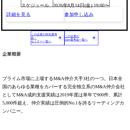
スケジュール
2026年8月14日(金) 19:00〜
詳細を見る
参加申し込み
この企業の特別選考
この企業の
会・
1day選考会一覧へ
セミナー一覧へ
企業概要
プライム市場に上場するM&A仲介大手3社の一つ。日本全
国のあらゆる業種をカバーする完全独立系のM&A仲介会社
としてM&A成約支援実績は2019年度は単年で900件、累計
5,000件超え、仲介実績は圧倒的No.1を誇るリーディングカ
ンパニー。