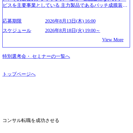
our-vision-production.appspot.com/public/images/20240925204135
ビスを主要事業としている 主力製品であるバッチ成膜装置
_93b1bff3-f71c-4bc9-8bd9-72a8a4826007_1200x554.webp https://
は、世界中の半導体デバイスメーカーから高く評価され、
storage.googleapis.com/our-vision-production.appspot.com/public/i
世界トップクラスのシェアを有している 技術と対話を通じ
mages/20250502152751_46c65543-87ef-4e86-a85a-8649e1c532f9
応募期限
2026年8月13日(木) 16:00
て未来を創造し、社会課題の解決に貢献することを目指し
_956x512.webp https://storage.googleapis.com/our-vision-producti
on.appspot.com/public/images/20250502152804_ba6aaa1a-9ffc-4f
ている Mission:私たちの技術/私たちの対話 Vision:夢を未来
スケジュール
2026年8月18日(火) 19:00～
2a-9b40-06fff8ee19af_961x517.webp https://storage.googleapis.co
につなぐベストパートナー Value:私たちの技術/私たちの対
View More
m/our-vision-production.appspot.com/public/images/202505021528
話 IoT社会の浸透、AIの加速等により半導体需要は世界中で
31_721b100c-62c9-4258-aa0e-97182898115f_960x510.webp シ
急伸長しており、それに伴い半導体製造装置の需要も伸長
ンプレクス社は、FinTech領域に強みを持つITコンサルティ
中 https://storage.googleapis.com/our-vision-production.appspot.co
特別選考会・ セミナーの一覧へ
ング会社で、NRI、NTTDATAと同じく世界のFinTech Ranki
m/public/images/20260224131045_0fee4978-bb25-43a7-a367-542
ngsTop 100企業にも選出されている。ITコンサルティング、
6b95cd599_1200x543.webp https://storage.googleapis.com/our-visi
開発、運用保守と言った全工程を行う「一気通貫体制」が
on-production.appspot.com/public/images/20260224131052_2abe7
トップページへ
特長 ビジネスへの深い理解を持つコンサルタントが集うXs
cb8-329e-4a45-a8f5-73d9728b2cd7_1200x486.webp https://storag
e.googleapis.com/our-vision-production.appspot.com/public/image
pearと、最先端テクノロジーに深い知見を持つシンプレクス
s/20260224131100_d8b3379f-6e64-4566-aea4-924f21977d35_120
社またはグループ会社との協力体制を築いている Xspear社
0x460.webp https://storage.googleapis.com/our-vision-production.a
はあくまでもコンサルティングファームであり、システム
ppspot.com/public/images/20260224131116_05d25aab-49d6-4429-
開発を担当することはない https://storage.googleapis.com/our-vi
810e-138e27965ee8_1200x386.webp グローバル人財育成を目
sion-production.appspot.com/public/images/20240925204111_caa9
的とした「語学研修」、効果的なプレゼンのポイントを掴
4e4b-6aae-45a6-a0ce-b98154c816a2_1153x543.webp メンバー情
み実践に強くなるための「プレゼン研修」、自社キャリア
報 (https://www.xspear.co.jp/member/)一部抜粋 - 伊勢山 昇吾氏:
コンサル転職を成功させる
アドバイザーによる自身のキャリア構築をめざす「キャリ
ベイカレントにてIT戦略立案から実装支援を軸に、様々な
ア開発研修」などがある 生産現場を含む全部門でフレック
業界で新規事業戦略、成長戦略、PMI推進、業務改革等の幅