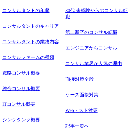
す。 コンサルファームにてマネージャー以上の職務を担当
コンサルタントの年収
30代 未経験からのコンサル転
している方
職
コンサルタントのキャリア
第二新卒のコンサル転職
コンサルタントの業務内容
エンジニアからコンサル
コンサルファームの種類
コンサル業界が人気の理由
戦略コンサル概要
面接対策全般
総合コンサル概要
ケース面接対策
ITコンサル概要
Webテスト対策
シンクタンク概要
記事一覧へ