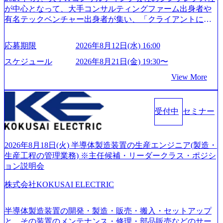
リフレッシュ休暇など、社員同士の交流や健康をサポート
方にもご参加いただけます。 連休中の平日夜という日程の
が中心となって、大手コンサルティングファーム出身者や
する取り組みが充実している。 2026年8月13日(木) 19:00～2
ため、在職中の方も有給を取得することなく、現職への配
有名テックベンチャー出身者が集い、「クライアントにと
0:30予定 2026年8月7日(金) 16:00 コンサル業界の動向や業務
慮なくご参加いただけます。帰省先からのオンライン参加
って真のデジタルトランスフォーメーションを創造した
内容・会社説明・匿名の質問コーナーなどを盛り込んだ業
も可能です。 ● 当日のプログラム ・会社説明(40分) 教育
い」という想いの下で立ち上げた新鋭ファーム テクノロジ
界セミナーを実施しています。 ●前回開催時のアンケート
応募期限
2026年8月12日(水) 16:00
旅行事業の内容とビジネスモデル/今後の構想・事業展開/入
ーがビジネスの成功に大きな影響力を持つDX時代におい
結果 満足度：100％ 感想一例：「コンサルタントへのイメ
社後のキャリアパス ・質疑応答(20分) オンライン (Google M
て、20年以上にわたってFintech業界を中心に最先端テクノ
スケジュール
2026年8月21日(金) 19:30〜
ージのぼんやりしていた部分が明確になりました」「業界
eet) ・営業・マーケティングなど、ビジネスサイドでのキャ
ロジーを提供してきたシンプレクスのノウハウを活かしつ
の全体感や実際に働いていらっしゃる方の体感的なお話を
View More
リアを検討されている方 ・転職を具体的に決めてはいない
つ、あらゆる業種・業界のクライアントの企業価値の最大
伺うことができ、参考になりました」 オンライン(ZOO
が、情報収集を進めたい段階の方 ・東京・大阪での勤務を
化を支援するために、戦略策定、組織改革、人材育成、業
M)
希望される方
務改善、実行支援などのコンサルティングサービスを一気
受付中
セミナー
通貫で提供するのが特徴（いわゆる総合コンサルティング
ファーム） 社名の由来は”DXエリアにSpir（槍）を指して
切り開く””simplexないでは金融以外の領域にX（クロス）し
ていく”という位置づけ 一昔前は金融が強い企業として認知
2026年8月18日(火) 半導体製造装置の生産エンジニア(製造・
されていたが、現在金融の売上割合は全体の3割。現在はTo
生産工程の管理業務) ※主任候補・リーダークラス・ポジシ
C事業を始め、パブリック、製造業、通信、エンタメ、教
ョン説明会
育、保健など幅広く強みのあるファーム。 ワンプール制で
株式会社KOKUSAI ELECTRIC
はあるが、社員の興味のある分野やスキルを活用したいな
どの希望は考慮してのアサイン。 そのため、専門性を身に
着けたい方でも幅広に経験を積みたい方でも、キャリア形
半導体製造装置の開発・製造・販売・搬入・セットアップ
成が柔軟に可能な環境である。 https://storage.googleapis.com/
と、その装置のメンテナンス・修理・部品販売などのサー