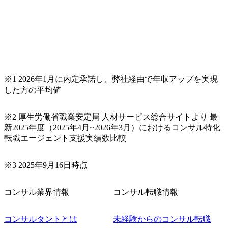
げれば常に新しいテーマのチャレンジ機会を提供している
（ワンプール制） そのため、全体の離職率10％以下、未経
験3年未満の離職率は0％と驚異の定着率を誇る 大手ファー
ムと同水準以上の報酬制度であり、ファーム経験者の場合
は、転職時報酬アップが基本 強く「個人」の成⾧を重視す
るカルチャーであり、昇進に枠もなく、今ならReadyになれ
ば上がれる環境となっている 安定した経営環境の下、コン
サルティングファームの立ち上げフェーズに関わることが
※1 2026年1月に内定承諾し、弊社経由で年収アップを実現
できる 豊富な経験を持つコンサル経験者の場合は、自らチ
した方の平均値
ームを立ち上げることが可能 裁量をもった営業活動、デリ
バリー活動ができる(スタートアップとの協業、新規ソリュ
※2 厚生労働省職業安定局 人材サービス総合サイトより 最
ーションの開発 など) シンプレクスの顧客基盤、エンジニ
新2025年度（2025年4月~2026年3月）におけるコンサル特化
アケイパビリティを活かた確度の高い事業立ち上げが経験
転職エージェント支援実績数比較
できる 2026年8月21日(金) 19:30〜21:30 (19:20開場) 2026年8
月12日(水) 16:00 ※参加状況によっては抽選とさせていただ
く可能性がございます。 このたび、ファーム経験者の方を
※3 2025年9月16日時点
対象にした懇親会形式の採用イベント「サロンイベント」
を開催いたします。 カジュアルな場で現場社員と直接交流
コンサル業界情報
コンサル転職情報
できる機会ですので、ぜひご参加ください。 当日はXspear
Consulting代表取締役の早田とMDやその他現場社員が複数
名参加する予定です！ ●費用 : 無料 虎ノ門ヒルズ付近 ※詳
コンサルタントとは
未経験からのコンサル転職
細な場所については参加者の方へ個別でご連絡いたしま