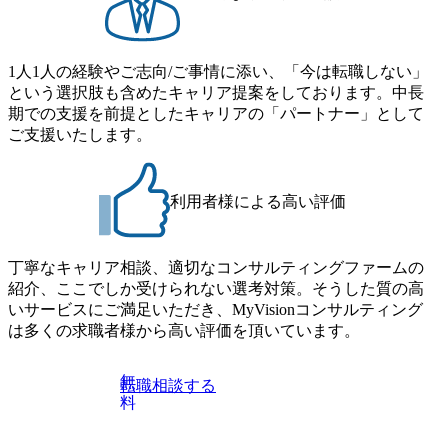
までの通勤総時間が2時間を超えること 住宅手当： 本社の
ムより高いオファー年収 ・実力主義でプロモーションでき
近くには独身寮や社宅等が無いため、条件を満たす方には
る（ダブルスキップもあり） ・週に1度のアサインｍｔｇで
住宅手当を支給します。 また、独身寮は男性のみの入居と
こまめに社員のキャリアについて検討してもらえる。結
なるため、入居基準を満たす女性には住宅手当を支給しま
1人1人の経験やご志向/ご事情に添い、「今は転職しない」
果、なりたいキャリアを反映できるｐｊにアサインしても
す。 住宅手当は、一般賃貸物件を従業員が契約し、規程で
という選択肢も含めたキャリア提案をしております。中長
らえる ・シンプレクスというテクノロジーに強い部隊がい
定める金額を会社が支払います。 その他： 採用時や転勤等
期での支援を前提としたキャリアの「パートナー」として
るため、エンジニアの視点からも協業しクライアントへ価
による引っ越し費用は、会社が負担します。 2026年8月18日
ご支援いたします。
値提供できる ・デリバリー中心の案件もあればセールス中
(火) 19:00～20:00 2026年8月13日(木) 16:00 応募をご検討され
心の案件もあり、個々の裁量や得意領域に合わせた売り上
ている方を対象に、会社説明会を実施予定です。 ● 求人名
げの立て方を選べる ここ1年で社員数60名⇒100名超、売上
・【富山】半導体製造装置の生産エンジニア(製造・生産工
今期18億円⇒来期30億円（いずれも約170％アップ）と急成
利用者様による高い評価
程の管理業務) ※主任候補・リーダークラス ・【砺波】半
長中のファームである また、成長中ファームのため優秀な
導体製造装置の生産エンジニア(製造・生産工程の管理業務)
上司の近くで働けるチャンスも多い(ボストン・コンサルテ
※主任候補・リーダークラス オンライン (Microsoft Teams)
ィング・グループ出身者等 (https://www.xspear.co.jp/member/ta
丁寧なキャリア相談、適切なコンサルティングファームの
※顔出しは不要です。ご質問頂く際のみ、顔出ししていた
keto_kajita/)） 多様なメンバー、多様なプロジェクトによる
紹介、ここでしか受けられない選考対策。そうした質の高
だければと存じます。
自己成長機会が多く、新たなチャレンジが可能 100名規模に
いサービスにご満足いただき、MyVisionコンサルティング
も関わらず、外資系戦略コンサルティングファームや総合
は多くの求職者様から高い評価を頂いています。
系コンサルティングファームをはじめ、メーカー、ITベン
チャー、外資系金融機関など多彩な出自で構成されてお
無
転職相談する
り、常に刺激を受けながらプロジェクトワークが可能 総合
料
コンサルティングファームの名の通り、全方位のクライア
ントに対して様々なプロジェクトが存在しており、手を上