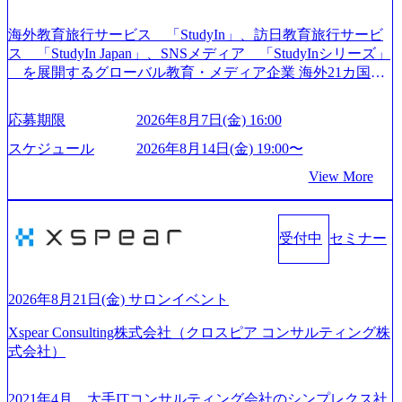
ている。 2015年創業ながら、従業員数が1年で300人強増加
の736名（2024年1月）に到達。上場を目指し、さらに採用
海外教育旅行サービス 「StudyIn」、訪日教育旅行サービ
のスピードを上げている。 人にフォーカスをして急成長す
ス 「StudyIn Japan」、SNSメディア 「StudyInシリーズ」
る唯一無二のコンサルティングファーム【株式会社ノース
を展開するグローバル教育・メディア企業 海外21カ国と
サンド 執行役員新山氏、庄司氏インタビュー】 (https://my-vi
の取引実績と2,000校以上の提携教育機関を活用し、海外教
sion.co.jp/consulting-firm/northsand/interview01) ノースサンドは
育支援サービスを提供している 動画メディア事業を基盤と
応募期限
2026年8月7日(金) 16:00
2015年に設立され、前年比205%の売上成長を遂げるなど、
して、留学支援・訪日教育旅行・SNSマーケティング事業
急速な成長を遂げている。 ​ 新規事業立案から業務改革、IT
を展開している Mission:より多くの人に、グローバルという
スケジュール
2026年8月14日(金) 19:00〜
戦略立案、IT導入までをワンストップで提供するコンサル
選択肢を Vision:世界を代表する、ライフチェンジ・インフ
View More
ティングファームである。 ​- 2025年1月時点で従業員数1,209
ラになる Value： INTEGRITY誠実であろう 素直に心を開い
名を擁し、事業拡大を続けている。 「人」にフォーカスを
て伝える、自責かつ利他の精神で動く、謙虚な姿勢でウソ
当てたコンサルティング会社として、社員の人間力を強み
やグチを言わない BE CRAZY熱狂しよう 10倍思考で攻め
としたサービスを提供している。 ​- - 2018年から6年連続で
受付中
セミナー
る、失敗を恐れずにふみだす、執着心をもって没頭する O
「働きがいのある会社ベストカンパニー」に選出され、社
WNERSHIP当事者であろう みずから決めてみずから動く、
員モチベーションが高いと評価されている。 ​ 大手コンサル
全体最適で考える、チームを巻き込む SPEEDスピードにこ
ティングファームやSIer、事業会社出身者など、多様な経歴
だわろう 今すぐ決める、すばやく動く、まず成果物をだす
2026年8月21日(金) サロンイベント
の社員が活躍している。 年間休日120日以上、完全週休2日
GRITやり抜こう 逆境でもブレずに続ける、改善サイクルを
制、有給休暇初年度10日（消化率46.3%）、特別休暇5日な
Xspear Consulting株式会社（クロスピア コンサルティング株
回す、結果が出るまでやり抜く 2026年8月14日(金) 19:00〜2
ど、充実した休暇制度を整備している。 ​ 月平均残業時間は
式会社）
0:00 (60分) 2026年8月7日(金) 16:00 本説明会は、選考の前段
25時間であり、ワークライフバランスを重視した働き方が
として「まず会社を知っていただく場」として設けたもの
可能である。 ​ スポレク制度や入社者歓迎会、全社員集会、
です。評価の場ではないため、キャリアを検討中の段階の
2021年4月、大手ITコンサルティング会社のシンプレクス社