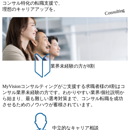
スタイム制度を実施しており、月単位の決められた労働時
コンサル特化の転職支援で、
広いプロジェクトに従事 - 鈴木健仁氏：新卒でベイカレン
間の範囲内で、出社・退社の時刻を社員の自己裁量に委
理想のキャリアアップを。
Consulting
トに入社し最年少ディレクターを経てXspearに参画 - 梶田
ね、ワークライフバランスを図りながら効率的に働くこと
威人氏：BCG出身。金融業界における戦略策定、DX戦略立
ができる 【休日】 土日祝休みの完全週休2日制 2025年度の
案、人事組織テーマに強みを持ち、メディア・エンタメ業
年間休日は125日（GW8日、夏季9日、年末年始9日） 有給
界においてはDX戦略立案、NFT等の新規事業立案を得意と
休暇は年間24日（4月1日入社の場合）で、入社日に付与さ
する。 - 藏満 一馬氏：アクセンチュア出身。金融業界を中
れます。 年次有給休暇の残日数は、翌年度に繰り越すこと
心に、DX戦略策定、新規事業立案、組織変革、規制対応等
ができます。 慶弔休暇は、事由により取得可能日数は異な
の幅広いプロジェクトを主導する。 - 天野 善仁氏：19卒Pw
りますが、3～7日の連続休暇を取得できます。 リフレッシ
C出身。Xspear最年少シニアマネージャー 社員インタビュー
ュ休暇は、規程で定める勤続年数ごとに、連続5日のリフレ
ページ (https://www.xspear.co.jp/career/interviews/) 戦略だけの
ッシュ休暇を取得できます。 【育児や子の看護、介護など
業界未経験の方が8割
コンサルは終わり──コンサル業界の風雲児に聞く。“これ
の制度】 育児休暇： 対象：小学校1年修了時の3月31日まで
から”のコンサルの在り方 (https://www.businessinsider.jp/articl
の子を育てるすべての従業員※期間：通算3年間 短時間勤
e/20250205-simplex-xspear/) Xspear Consultingがえるぼし認定
務： 対象：小学校卒業までの子を育てるすべての従業員 1
を取得 (https://www.agara.co.jp/article/382811) シンプレクスと
MyVisionコンサルティングがご支援する求職者様の8割はコ
日2時間15分まで、始業・終業時刻の繰り上げ・繰り下げが
Xspear Consultingが、東京都港区の行政手続き100%デジタル
ンサル業界未経験の方です。わかりやすい業界/個社説明か
可能 子の看護休暇： 子1人につき5日まで取得でき、1時間
化を支援 (https://www.afpbb.com/articles/-/3520247) 【未経験
ら始まり、最も難しい選考対策まで、コンサル転職を成功
単位で取得することも可能 家族看護休暇： 5日まで取得で
者】 ・年収UPでのオファー ・ワンプールで様々なインダ
させるためのノウハウが蓄積されています。
き、1時間単位で取得することも可能 【独身寮、住宅手当制
ストリーやソリューションを裁量をもって経験できる ・上
度など】 独身寮：富山事業所の近くに、白風寮と青風寮の2
流工程、先端技術を学べる環境 【コンサルファーム経験
つの寮があり、以下の入居基準を満たす方が入居可能で
者】 ・専門領域に軸足を置きながら、他領域にもチャレン
す。 ＜入居基準＞ ・満33歳までの独身者 ・自宅から勤務地
ジできる環境 ・タイトルアップでのオファー ・現職ファー
中立的なキャリア相談