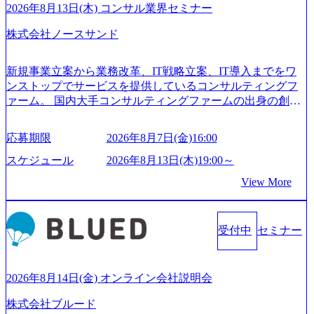
2026年8月13日(木) コンサル業界セミナー
株式会社ノースサンド
新規事業立案から業務改革、IT戦略立案、IT導入までをワ
ンストップでサービスを提供しているコンサルティングフ
ァーム。 国内大手コンサルティングファームの出身の創業
メンバーが、「クライアントの求めていることに対して、
もっと自由に誠実に提案できる会社をつくりたい」「胸を
応募期限
2026年8月7日(金)16:00
張って会社が好きだと言えるような家族的な組織をつくり
たい」という想いで会社を設立 PwC・アクセンチュアとい
スケジュール
2026年8月13日(木)19:00～
った大手コンサルティングファームをはじめ、SIerや事業会
View More
社出身者など、様々な経歴の社員が活躍しており、働きや
すく魅力的な環境が整っているため、定着率が高いことか
ら「働きがいのある会社」に4年連続ベストカンパニーに選
受付中
セミナー
出されている。 残業時間は平均30時間程度 事業/IT戦略立案
や各種プロジェクトマネジメント、最先端テクノロジーの
導入支援までワンストップでサービスを提供する。「世界
をデザインする」というビジョンを掲げ、クライアント目
2026年8月14日(金) オンライン会社説明会
線のきめ細やかな気配りで、クライアントが本当に求めて
株式会社ブルード
いることは何かを追究し、本当に価値のある成果を提供し