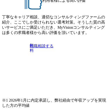
※1次面接と最終面接の間をなるべく空けないよう調整して
利用者様による高い評価
たしかねますのでご了承ください ● フルタイムでの職務経
おりますが、調整が叶わないケースもございます オンライ
歴を2年以上お持ちの方で、東京オフィスのコンサルタント
ン 書類選考通過者
ポジションに応募意思がある方 ● 英語・日本語ともにビジ
丁寧なキャリア相談、適切なコンサルティングファームの
ネスレベルの方 ※日本語が母国語でない方は日本語能力
紹介、ここでしか受けられない選考対策。そうした質の高
試験N1またはそれ相当の上級レベルの日本語力(会話・読解
いサービスにご満足いただき、MyVisionコンサルティング
力)
は多くの求職者様から高い評価を頂いています。
無
転職相談する
料
※1 2026年1月に内定承諾し、弊社経由で年収アップを実現
した方の平均値