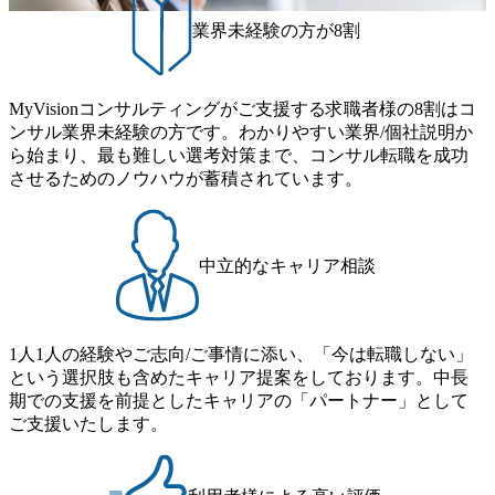
性の皆様に多数ご参画頂きたいと考え、プログラムを開催
文化理解や女性の活躍推進などの取り組み、また、フレッ
工程の経験 ・サブリーダー以上のマネジメント経験 ・お客
致します。 「未経験では難しいのではないか」、「実際女
業界未経験の方が8割
クス制度やフリーロケーション制度、フルリモート制度な
様との折衝経験、交渉経験 ・組織課題に対して主体的に業
性はどのように活躍をしているのか」、「ケース面接の経
どの多様な働き方をサポートする制度が整備されている 202
務改善に取り組まれたご経験 ・アジャイル/スクラムへの興
験がなく対策の仕方が知りたい」などのお声をたくさんい
6年8月23日(日) 9:00～18:00終了 2026年8月12日(水) 16:00 202
味関心 ● 求める人物像 ・リーダーシップが取れる方/一人称
ただいているため、今回のプログラムでは現役の面接官と
6年8月23日(日)にSustainable SCM SU 1day選考会を開催いた
MyVisionコンサルティングがご支援する求職者様の8割はコ
で主体的に動ける方 ・年齢にこだわらず、アドバイスを素
食事などのカジュアルな交流、実際のプロジェクトのケー
します。 当SUは「GlobalでのSCM構築」や「物流・調達コ
ンサル業界未経験の方です。わかりやすい業界/個社説明か
直に受け取れる方 ・推進力のある方
ススタディ、1対1の模擬面接等、複数のセッションを約1か
ストの構造改革」といった伝統的なテーマに留まらずクラ
ら始まり、最も難しい選考対策まで、コンサル転職を成功
月の期間に渡り行い、選考にご参加いただきます。コンサ
イアントがこれから取組むべき「グリーントランスフォー
させるためのノウハウが蓄積されています。
ルタント未経験の方でも、戦略コンサルタントの具体的な
メーション」、「サーキュラーエコノミー(循環経済)」とい
仕事内容からお話をさせていただきますので、戦略コンサ
った社会課題やテーマに対して、グローバル知見と最新の
ルティングにご興味をお持ちの方は、この機会にぜひご応
事例などを基に企業の構造改革と社会価値の創造の取り組
募ください。 ● 応募後のフロー ・書類選考後、対象者の方
みを行うプロフェッショナルチームです。 今回1day選考対
中立的なキャリア相談
にはWebテストを8月20日までに受験いただきます ・8月21
象となるポジションは下記となります。 ・コンサルタント
日までにプログラム参加者をご案内します ・初回プログラ
(調達改革・設備O&M)【SCS SU】 ・コンサルタント(ECM/
ム : 8月29日(土)10:00～13:30 @ベイン東京オフィス(六本木)
SCM構想・PLM/MES改革)【SSC SU】 ・コンサルタント(物
・プログラム期間中はコンサルタントとの食事会、プロジ
1人1人の経験やご志向/ご事情に添い、「今は転職しない」
流改革/需給プロセス改革)【SSC SU】 ・SCM/ECMデータ・
ェクトのご紹介、ケースワークショップなどを実施します
という選択肢も含めたキャリア提案をしております。中長
プロセス分析・AI活用_Sustainable SCM Strategy Unit(Strategy
・10月17日(土)開催の選考会にて採用面接を実施する予定で
期での支援を前提としたキャリアの「パートナー」として
Consultant職)≪東京・大阪≫ ・コンサルタント(SCS SUオー
す ※ご都合が合わない方は別途調整いたします 初回プロ
ご支援いたします。
プンポジション)【SCS SU】 ※当日は全体での会社説明な
グラム : ベイン東京オフィス(六本木) ※イベントによりオン
どはなく、個別選考のみの実施を予定しています ※1名あた
ラインまたはオフラインの実施 ※東京オフィスのみのご応
りの拘束時間は1時間～最大2時間半程度を想定しています
募となります。他オフィス希望を含めたご応募はお受けい