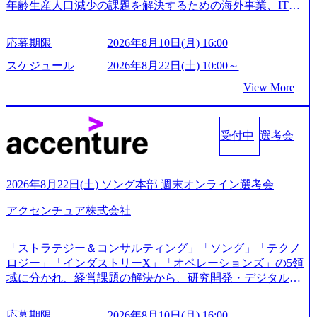
年齢生産人口減少の課題を解決するための海外事業、IT事
業、医療・介護事業、若手キャリア、新規事業といった40
以上の事業を展開する オールインハウスの組織体制をとっ
応募期限
2026年8月10日(月) 16:00
ており社内で新しい事業開発などの人員調達できる 独立資
本経営をとっており、事業創造の自由度が高い https://storag
スケジュール
2026年8月22日(土) 10:00～
e.googleapis.com/our-vision-production.appspot.com/public/image
View More
s/20240925162633_7242d0de-3e54-4f03-b076-00318d5c0dff_120
0x644.webp レバレジーズ株式会社 会社説明資料 (https://spea
kerdeck.com/leverages/leverages-hui-she-shao-jie-zi-liao-zhong-tu-
cai-yong-xiang-ke) 「働く人」「事業・サービス」「カルチャ
受付中
選考会
ー」など、レバレジーズのリアルを取り上げています！ (htt
ps://melev.leverages.jp/) レバレジーズグローバル、大分県より
「外国人留学生等受入環境整備事業委託業務」を受託 (http
2026年8月22日(土) ソング本部 週末オンライン選考会
s://prtimes.jp/main/html/rd/p/000000612.000010591.html) レバレ
ジーズ、モチベーション管理システム「NALYSYS」リリー
アクセンチュア株式会社
ス (https://prtimes.jp/main/html/rd/p/000000622.000010591.html) Y
ouTube（【公式】レバレジーズCh） (https://www.youtube.co
「ストラテジー＆コンサルティング」「ソング」「テクノ
m/@leveragesCh) レバレジーズで活躍するメンバー紹介！〜
ロジー」「インダストリーX」「オペレーションズ」の5領
管理職種編 〜 (https://www.youtube.com/watch?v=RETwZKac2
域に分かれ、経営課題の解決から、研究開発・デジタル・
UI) レバレジーズで活躍するメンバー紹介！〜 営業職種編
マーケティング・ITシステムの導入など、コンサルティン
〜 (https://www.youtube.com/watch?v=XJ7Eam0onXA) 創業以
グ領域からその実行的側面であるITサービスの提供まで一
来黒字を維持し、急成長中でありながら安定した事業を展
応募期限
2026年8月10日(月) 16:00