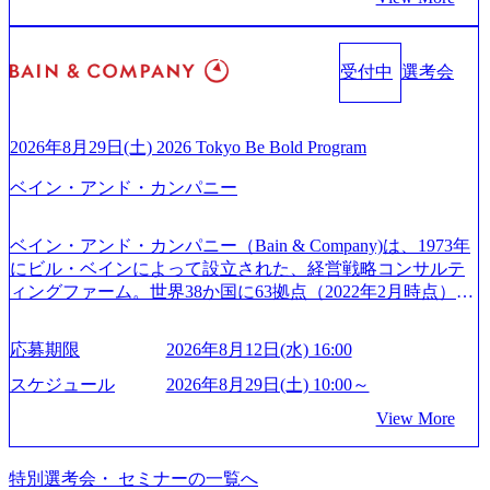
確実な実現と社会的価値及び経済的価値の追求にも貢献 NE
ア組織） 2026年8月22日(土) 10:00～最長16:00 2026年8月10
ジュアリー製品のパーソナライゼーション (https://www.acce
Cとの戦略的資本提携も実現して、現在はNECのグループ会
日(月) 16:00 ※応募者が定員を上回る場合は、厳正なる審査
nture.com/jp-ja/case-studies/song/prada-luxury-product-customizati
社であり、戦略、業務改革、IT、組織・人事、アウトソー
の上参加者を決定させていただきます。ご了承ください。
on) 大正製薬：ITカーブアウト支援 (https://www.accenture.co
受付中
選考会
シングなどの専門知識と、豊富な経験を持つ約6,000名を超
● 当日の流れ 受付 → 会社説明会 → 面接(会社説明会終了
m/jp-ja/case-studies/consulting/taisho-pharmaceutical)（ストラテ
えるプロフェッショナルを有する 金融、製造、流通、エネ
後、随時ご案内) ※全てリモートにて実施します。 ※参加
ジー & コンサルティング） ソフトバンク：初のオンライン
ルギー、情報通信、公共事業など幅広い分野をクライアン
される方に個別に当日の面接案内をお送りいたします。 ※
開催「SoftBank World 2020」でマーケ＆営業のDX実現 (http
トとしている SAP領域においては日本市場No.1を誇り、全
通常の選考フローと異なり、事前に適性検査をご受検いた
2026年8月29日(土) 2026 Tokyo Be Bold Program
s://www.accenture.com/jp-ja/case-studies/communications-media/so
世界で6,400件以上、日本国内で企業最多の5,399件のSAP認
だきます。 ● 詳細 デジタルイノベーション事業部でのポジ
ftbank)（通信） 経済産業省：事業者の申請手続きを電子化
ベイン・アンド・カンパニー
定コンサルタント資格を取得している また、日本国内企業
ションサーチになります。 ご経験やスキル、そして適性や
する「保安ネット」を構築。省庁DXの先進事例を実現 (http
として最多の3,200件のSAP S/4HANA®認定コンサルタント
志向性に合わせて、以下のいずれかの役割でご活躍いただ
s://www.accenture.com/jp-ja/case-studies/public-service/meti-indust
資格も保有、さまざまな業界・業種でのプロジェクト実績
きます。 ※本求人はレバテック株式会社の雇用となりま
ry-safety-network)（公共サービス） カルビー：SAP HANAの
ベイン・アンド・カンパニー（Bain & Company)は、1973年
と蓄積されたノウハウを基に独自の方法論やテンプレート
す。 ※案件によっては客先に出向いての作業も発生しま
導入で基幹システムを刷新 (https://www.accenture.com/jp-ja/ca
にビル・ベインによって設立された、経営戦略コンサルテ
を開発し、それらを活用してお客様に最適なSAPコンサル
す。 ＜ITコンサルタント＞ Webアプリケーション、SaaS系
se-studies/consumer-goods-services/calbee)（消費財・サービ
ィングファーム。世界38か国に63拠点（2022年2月時点）、
ティングサービスを提供する https://storage.googleapis.com/our
の領域において、大手・ベンチャー・スタートアップ企業
ス） 世界49カ国に約73万人以上（2024年5月時点）の社員を
東京オフィスは1982年に開設。 「コンサルタントがクライ
-vision-production.appspot.com/public/images/20240925132728_9
に対する課題解決支援を行います。 直近の案件では、大規
擁し、世界120以上の国の企業を顧客に売上641億ドルを誇
アントにお届けするのは単なるレポートではなく、『結
96dc8f2-7d54-42b9-a7ae-8c532c52d3d8_1200x678.webp アビー
応募期限
2026年8月12日(水) 16:00
模基幹システムにおける最上流のPoC(概念実証)支援から構
る 日本では2.3万人以上の従業員を擁しており(会計系BIG4
果』である。」この原則のもと、ベインは1973年に創業さ
ムコンサルティング会社資料 (https://www.abeam.com/content/
想策定、開発マネジメント支援までを一気通貫で担当して
を上回る規模感)、営業利益率も約15％と驚異的な数字とな
れた。クライアントが不確かな未来の中、競争に勝てるよ
スケジュール
2026年8月29日(土) 10:00～
dam/abeam/jp/ja/about/company/ABeamConsultingCompanyProfil
います。 生成AIなどの最新技術とシステムを活用し、顧客
っている、売上・従業員数共にこの8年間で4倍近くの成長
う、カスタマイズされた戦略を策定し、クライアントと共
e_jpn_4.pdf) 『SAP AWARD OF EXCELLENCE 2024』にお
View More
の業務革新と効率化の実現に貢献します。 ＜PL/PM＞ 顧客
を遂げていることから、今後も高い成長が見込まれる 多く
に、提言を具体的な行動に落とし込んでいる。 徹底した
いて優秀賞「プロジェクト・アワード」を受賞 (https://prtime
の要望を深くヒアリングし、企画構想からアジャイル開発
の技術者を抱えており、アビームコンサルティングに続い
「結果主義」を標榜。クライアントのフルポテンシャル実
s.jp/main/html/rd/p/000000010.000123981.html) アビームコンサ
による開発支援までを一気通貫で推進していただきます。
て日本国内2番目にSAP認定コンサルタント制度の有資格者
現を目標に、具体的に目に見える成果を出すことを信条と
特別選考会・ セミナーの一覧へ
ルティング、社員の健康改善を支援 食事・睡眠など可視