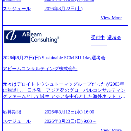
貫して支援する総合系・IT系ファームである あらゆる産業
開し、高い安定性を持つ企業へと成長している 10年後に1兆
において非常に良質な顧客基盤を築いており、Fortune Globa
スケジュール
2026年8月22日(土)
円を目指す日本にもなかなかないメガベンチャー。創業か
l 500社の80％以上の企業をクライアントとして抱えている
ら黒字経営。年間130%成長 https://storage.googleapis.com/our-
View More
手掛けたプロジェクトは「ファーストリテイリングにおけ
vision-production.appspot.com/public/images/20251030164405_5c
るグローバル化」「資生堂グループのDX化支援」「ヴィヴ
527843-d227-4df8-b86c-5587f843fdf6_1200x471.webp https://stor
age.googleapis.com/our-vision-production.appspot.com/public/imag
ィアン・ウエストウッドの製品開発」など多岐にわたる コ
es/20251030164946_dc0888f6-0539-4887-84d7-34c8d8544226_1
受付中
選考会
ンサルティング活動のみならず、2021年にはKDDIと合弁会
200x666.webp 年間100億円規模の投資の元、10以上もの新規
社「ARISE analytics」を設立し、人工知能とデータアナリテ
事業を立ち上げているため様々な業界を経験することが可
ィクス技術で新たなイノベーションを創出する活動や、デ
能 社内転職が活発であり、多様なスキルを1社で身に着ける
ジタル人材育成の支援も盛んに行う 採用資料 (https://www.ac
2026年8月23日(日) Sustainable SCM SU 1day選考会
ことが可能 事業開発・運用を内包かする「オールインハウ
centure.com/content/dam/accenture/final/accenture-com/document-
ス」型の組織体。社内スカウトや社内公募制度を用いて主
アビームコンサルティング株式会社
2/Accenture-Recruiting-Brochure.pdf#zoom=50) 女性の活躍につ
体的かつ柔軟なキャリア形成が可能。 https://storage.googleap
いて (https://www.accenture.com/content/dam/accenture/final/caree
is.com/our-vision-production.appspot.com/public/images/20251030
rs/corporate/document/women-brochure.pdf#zoom=50) 社員発信
元々はデロイトトウシュトーマツグループだったが2003年
165942_70f09968-1b27-43e6-b849-1cd107c4f488_1200x698.web
のキャリアブログ (https://www.accenture.com/jp-ja/blogs/japan-
に脱退し、 日本発、アジア発のグローバルコンサルティン
p ## 働き方／WLB／待遇 内装8億円超のかっこいいオフィ
careers-blog) 江川社長が語る「105点経営」 (https://business.ni
グファームとして誕生 アジアを中心とした海外ネットワー
スがあり、 働き甲斐のあるランキング、新卒注目ランキン
kkei.com/atcl/gen/19/00604/021600008/) 規模拡大で成功する理
クを通じ、各国や地域に即したグローバル・サービスを提
グ受賞歴多数 あえての未上場であり株主からの圧力がない
由【コンサル業界俯瞰マップ】 (https://diamond.jp/articles/-/34
供している日系最大級の総合コンサルティングファーム
ため事業創造の自由度が高く、赤字事業でも投資して長期
6218) 大手広告代理店出身者などマーケティングのトップ人
応募期限
2026年8月12日(水) 16:00
『Build Beyond As One ®.』をブランドメッセージに掲げ、
的な成長を若手に任せられる環境 対面でのコミュニケーシ
材が集結するワケ (https://markezine.jp/article/detail/45446) エン
企業や組織の変革を通じて社会や産業の課題を解決し、未
ョンメリットを重視するため出社勤務。1日の労働時間平均
スケジュール
2026年8月23日(日) 9:00～
ジニアからコンサルタントへ。会社に入って、何が変わっ
来のありたい姿を実現するとともに、クライアント変革の
9.2時間、有休消化率81%(2024年度の年間データ、エンジニ
た？ (https://www.businessinsider.jp/post-288838) プラダ：ラグ
View More