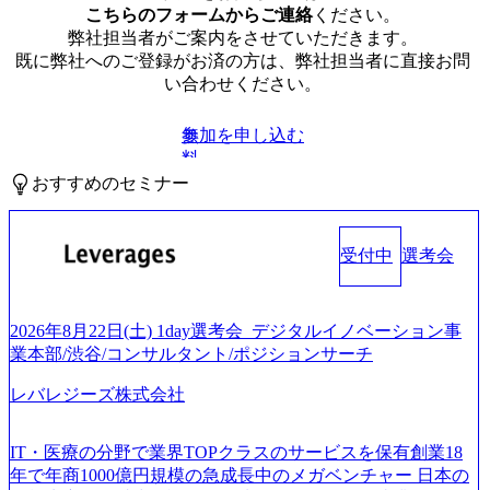
こちらのフォームからご連絡
ください。
弊社担当者がご案内をさせていただきます。
既に弊社へのご登録がお済の方は、弊社担当者に直接お問
い合わせください。
参加を申し込む
無
料
おすすめのセミナー
受付中
選考会
2026年8月22日(土) 1day選考会_デジタルイノベーション事
業本部/渋谷/コンサルタント/ポジションサーチ
レバレジーズ株式会社
IT・医療の分野で業界TOPクラスのサービスを保有創業18
年で年商1000億円規模の急成長中のメガベンチャー 日本の