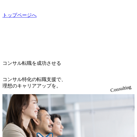
プロジェクト提案・推進の中核として、企画・要件定義か
数が多く、特にIT領域に強みを持つ グローバルのポジショ
して、全社戦略やトランスフォーメーション案件を多く扱
化 (https://www.nikkan.co.jp/articles/view/00694812) “失われた3
らテストまでの一連の工程における管理業務に加え、最上
ンに自由に応募できる社内の転職ツール「キャリアズ・マ
っている ベインの社風を体現するものとして「True North」
0年”をアビームの｢人的資本経営｣で取り戻したい (https://ww
流での現状分析、顧客ヒアリング、戦略策定、技術選定、
ーケットプレイス」が存在し、本ツールを活用で上司の引
（真北）という言葉がよくつかわれる。針が少し東に傾い
トップページへ
w.businessinsider.jp/post-283587) アサヒグループホールディン
品質改善なども推進していただきます。 ＜SE＞ 参画いただ
き留めを受けずに移動が可能である（異動者は年間約1,000
て見えるTrue Northとは磁北ではなく真北、風説や思い込み
グスのESG価値の可視化を支援 「インパクト加重会計」
く案件はプライム案件メインです。 要件定義～設計～開発
名） 残業時間や有休取得率など約10項目を数値化すること
による一見正しい答えや、単に理論的に正しいが実行不可
を用いて非財務活動の社会的インパクトを算出 (https://prtime
～テスト～リリース・リリース後対応まで一気通貫でご担
で、実行前後で離職率を半減させることに成功した 18時以
能な答えではなく、企業と社会の最大価値を追求した本当
s.jp/main/html/rd/p/000000015.000123981.html) NECから独立し
当いただきます。 参画当初はご経験に応じたフェーズから
降の会議を原則禁止としているほか、在宅勤務制度の全社
の答えを提供したい、というベインのコンサルティングに
て20年近く成長を続けており、2022年3月期の連結売上高は
ご担当いただき、当社の社員が業務面をサポートしつつ、
展開、ハラスメント抑止に向けた研修の拡充、社外窓口設
おける信念であり、カルチャーにもなっている。 海外オフ
991億円、1,000億円突破が目前となった 2023年4月1日時点
徐々に対応範囲を広げていただきます。 ＜QAエンジニア＞
置など徹底的な仕組み化を推進する 育休取得率は男性6
ィスとの連携が多く、海外プロジェクトへのアサインや海
でグループ従業員数は7523人と、国内でも有数の規模のコ
本質的な品質向上を目的とし、プロジェクトの上流(コンサ
5%、女性100%と全国平均を上回る実績を持ち、女性の管理
外オフィスへのトランスファー制度などが充実している。
ンサルティング会社となり、今後も成長性が大きくみられ
コンサル転職を成功させる
ルティング領域)から参画いただきます。 課題選定から顧客
職率も21.8%（2023年12月時点）とフレキシブルな働き方を
東京オフィスに来るグローバルメンバーも多く、グローバ
る 日本企業的な柔らかい雰囲気が特徴的で、従業員方の人
への企画提案、そして実行までを一気通貫で支援していた
提供 2026年8月22日(土) 面接枠 ①10時開始、②11時開始、
ル・ワンチームで活動している。プロボノ活動にも力を入
柄の良さや未経験者への充実したオンボーディング支援(入
だきます。 アジャイル開発を通じて顧客の要望や提案を柔
③12時開始 2026年8月10日(月) 16:00 各回50分程度を想定 オ
コンサル特化の転職支援で、
れており、これまで多くのNPO・NGOなどの非営利団体に
社時に10日間の間みっちりとコンサルの基礎を支援)を魅力
軟に取り入れながら改善サイクルを回すため、ご自身の提
ンライン 書類選考通過者
理想のキャリアアップを。
無償でコンサルティングを提供している。 2026年8月29日
Consulting
に感じ、他Big4ではなくアビームを選ぶ方も多数 アビーム
案がサービスに直接反映されやすく、高い貢献度を実感で
(土) の対面Kick-offイベントを皮切りに1か月程度のプログラ
といえばSAPをはじめとしたシステム、とイメージされる
きます。 ● 勤務地 東京都渋谷区渋谷3丁目6-7 渋谷金王タワ
ム ※初回プログラム : 8月29日(土)10:00～13:30 2026年8月12
こともあるが実態としては経営戦略策定や新規事業立案な
ー 事業所内禁煙(入居する施設に喫煙専用室あり) ・就業規
日(水) 16:00 Bain & Company Tokyoでは、「Tokyo Be Bold Pr
どのトップラインを上げるための戦略案件も多く存在 特に
則により就業時間内の喫煙を全面的に禁止 ・禁煙サポート
ogram (女性候補者向け選考支援プログラム)」を実施いたし
スポーツ&エンターテイメント領域ではBig4に先んじて注力
制度あり オンライン ● 必須要件 以下いずれかのご経験をお
ます。クライアントに斬新なソリューションを提供し、複
し、業界内で大きな存在感を誇る 社員の多様化する生活ス
持ちの方 ・システム・ソフトウェア開発経験3年以上 ・要
雑な経営課題を解決するために、チームのダイバーシティ
タイルやライフイベントに対応した働きやすい職場環境を
件定義～基本設計など上流経験2年以上 ・PMO経験2年以上
は欠かせません。是非、ユニークな視点と高い志を持つ女
実現するため、さまざまなサポート制度を導入している 多
● 歓迎要件 ・要件定義から詳細設計までのいずれかの上流