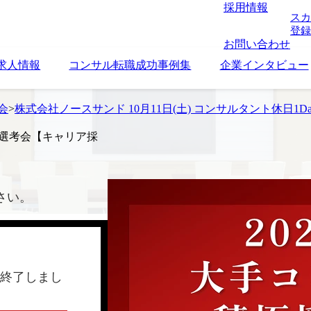
採用情報
スカ
登録
お問い合わせ
求人情報
コンサル転職成功事例集
企業インタビュー
考会
>
株式会社ノースサンド 10月11日(土) コンサルタント休日1
ay選考会【キャリア採
さい。
終了しまし