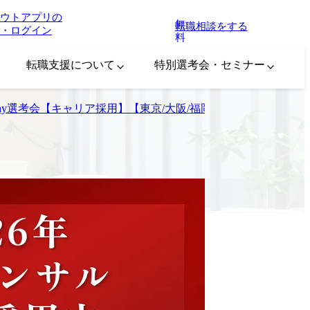
ウトアプリの
無
転職相談をする
・ログイン
料
転職支援について
特別選考会・セミナー
Day選考会【キャリア採用】【東京/大阪/福岡】