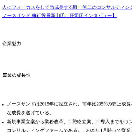
人にフォーカスをして急成長する唯一無二のコンサルティン
ノースサンド 執行役員新山氏、庄司氏インタビュー】
企業魅力
事業の成長性
ノースサンドは2015年に設立され、前年比205%の売上成
な成長を遂げている。 ​
新規事業立案から業務改革、IT戦略立案、IT導入までをワ
コンサルティングファームである。 ​- 2025年1月時点で従業