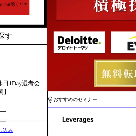
をご確認くださ
探す
休日1Day選考会
岡】
おすすめのセミナー
～
し込み