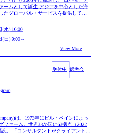
だったが2003年に脱退し、 日本発、ア
/post-288838) プラダ：ラグジュアリー製品のパーソナ
細 デジタルイノベーション事業部でのポジ
ァームとして誕生 アジアを中心とした海
/case-studies/song/prada-luxury-product-c
キル、そして適性や志向性に合わせて、以
したグローバル・サービスを提供してい
s://www.accenture.com/jp-ja/case-stud
す。 ※本求人はレバテック株式会社の雇
uild Beyond As One ®.』をブラ
utical)（ストラテジー & コンサルティング） ソフトバ
出向いての作業も発生します。 ＜ITコン
革を通じて社会や産業の課題を解決し、
ld 2020」でマーケ＆営業のDX実現 (http
(水) 16:00
aaS系の領域において、大手・ベンチャ
クライアント変革の確実な実現と社会的
s/communications-media/softbank)（通信） 経済産
決支援を行います。 直近の案件では、大
Cとの戦略的資本提携も実現して、現在は
(日) 9:00～
「保安ネット」を構築。省庁DXの先進事
(概念実証)支援から構想策定、開発マネジ
改革、IT、組織・人事、アウトソーシン
studies/public-service/meti-industry-safety-
View More
す。 生成AIなどの最新技術とシステム
6,000名を超えるプロフェッショナルを
P HANAの導入で基幹システムを刷新 (htt
貢献します。 ＜PL/PM＞ 顧客の要望
、情報通信、公共事業など幅広い分野をク
s/consumer-goods-services/calbee)（消費財・サ
ャイル開発による開発支援までを一気通
日本市場No.1を誇り、全世界で6,400件
024年5月時点）の社員を擁し、世界120以
クト提案・推進の中核として、企画・要件
受付中
選考会
SAP認定コンサルタント資格を取得してい
る 日本では2.3万人以上の従業員を擁し
る管理業務に加え、最上流での現状分
件のSAP S/4HANA®認定コンサルタント
営業利益率も約15％と驚異的な数字となっ
定、品質改善なども推進していただきま
プロジェクト実績と蓄積されたノウハウ
で4倍近くの成長を遂げていることから、
イム案件メインです。 要件定義～設計～開
発し、それらを活用してお客様に最適なS
ogram
術者を抱えており、アビームコンサルティ
まで一気通貫でご担当いただきます。 参
age.googleapis.com/our-vision-prod
コンサルタント制度の有資格者数が多く、
担当いただき、当社の社員が業務面をサ
5132728_996dc8f2-7d54-42b9-a7ae-8c532c52d3
ただきます。 ＜QAエンジニア＞ 本質
社資料 (https://www.abeam.com/conte
ス」が存在し、本ツールを活用で上司の
の上流(コンサルティング領域)から参画い
onsultingCompanyProfile_jpn_4.pdf) 『SAP A
mpany)は、1973年にビル・ベインによっ
者は年間約1,000名） 残業時間や有休
画提案、そして実行までを一気通貫で支援
4』において優秀賞「プロジェクト・アワード」を受
ァーム。世界38か国に63拠点（2022
で、実行前後で離職率を半減させることに
通じて顧客の要望や提案を柔軟に取り入れ
/000000010.000123981.html) アビームコンサルティ
に開設。 「コンサルタントがクライアントに
しているほか、在宅勤務制度の全社展開、
の提案がサービスに直接反映されやす
tps://www.nikkan.co.jp/articl