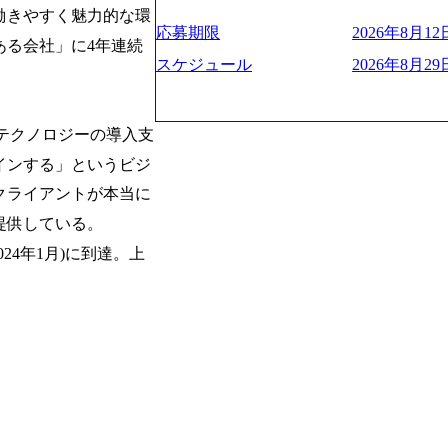
お届けするのは単なるレポートではなく
ハラスメント抑止に向けた研修の拡充、
く、高い貢献度を実感できます。 ● 勤務地 東京都渋谷区渋谷3丁目6-7 渋谷
es/view/00694812) “失われた30年
働きやすく魅力的な環
ベインは1973年に創業された。クライ
進する 育休取得率は男性65%、女性10
ワー 事業所内禁煙(入居する施設に喫煙
s://www.businessinsider.jp/pos
応募期限
2026年8月12日
よう、カスタマイズされた戦略を策定し
ある会社」に4年連続
管理職率も21.8%（2023年12月時点）と
の喫煙を全面的に禁止 ・禁煙サポート制度
の可視化を支援 「インパクト加重会計
行動に落とし込んでいる。 徹底した「
スケジュール
2026年8月29日
日(土) 面接枠 ①10時開始、②11時開始、③12時開始 2026年8月10日(月) 16:00 各回5
れかのご経験をお持ちの方 ・システム・
トを算出 (https://prtimes.jp/main/html/rd
テンシャル実現を目標に、具体的に目に
0分程度を想定 オンライン 書類選考通過
義～基本設計など上流経験2年以上 ・PM
て20年近く成長を続けており、2022年3月
社戦略やトランスフォーメーション案件
詳細設計までのいずれかの上流工程の経
破が目前となった 2023年4月1日時点で
るものとして「True North」（真北
端テクノロジーの導入支
験 ・お客様との折衝経験、交渉経験 ・
数の規模のコンサルティング会社となり
傾いて見えるTrue Northとは磁北で
組まれたご経験 ・アジャイル/スクラムへ
業的な柔らかい雰囲気が特徴的で、従業
インする」というビジ
答えや、単に理論的に正しいが実行不可
シップが取れる方/一人称で主体的に動け
たオンボーディング支援(入社時に10日
値を追求した本当の答えを提供したい、
クライアントが本当に
素直に受け取れる方 ・推進力のある方
魅力に感じ、他Big4ではなくアビームを
る信念であり、カルチャーにもなってい
じめとしたシステム、とイメージされる
提供している。
プロジェクトへのアサインや海外オフィ
や新規事業立案などのトップラインを上
ている。東京オフィスに来るグローバル
024年1月)に到達。上
ーツ&エンターテイメント領域ではBig
ムで活動している。プロボノ活動にも力
を誇る 社員の多様化する生活スタイル
Oなどの非営利団体に無償でコンサルティン
場環境を実現するため、さまざまなサポ
(土) の対面Kick-offイベントを皮切り
性の活躍推進などの取り組み、また、フ
8月29日(土)10:00～13:30 2026年8月12日(水
度、フルリモート制度などの多様な働き
kyo Be Bold Program (女性候
026年8月23日(日) 9:00～18:00終了 2026年
ライアントに斬新なソリューションを提
ainable SCM SU 1day選考会を開催い
に、チームのダイバーシティは欠かせま
「物流・調達コストの構造改革」といっ
持つ女性の皆様に多数ご参画頂きたいと考
トがこれから取組むべき「グリーントラ
経験では難しいのではないか」、「実際