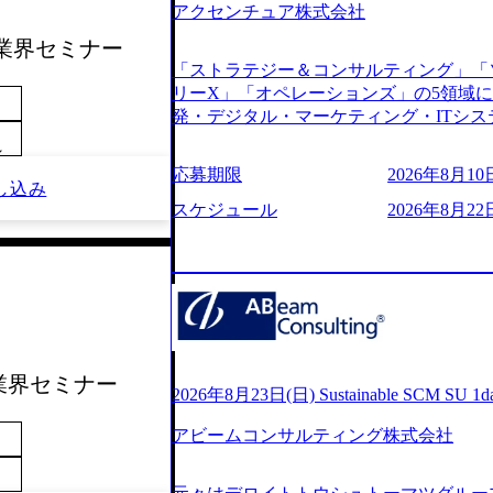
アクセンチュア株式会社
s://www.youtube.com/watch?v=
りながら安定した事業を展開し、高い安定
サル業界セミナー
に1兆円を目指す日本にもなかなかない
「ストラテジー＆コンサルティング」「
130%成長 https://storage.googleapis.com/our-v
リーX」「オペレーションズ」の5領域
20251030164405_5c527843-d227-4df8-b86c-5
発・デジタル・マーケティング・ITシ
googleapis.com/our-vision-production.apps
からその実行的側面であるITサービスの
f6-0539-4887-84d7-34c8d8544226_
～
ファームである あらゆる産業において非常
上もの新規事業を立ち上げているため様
応募期限
2026年8月10日
ne Global 500社の80％以上の企
し込み
が活発であり、多様なスキルを1社で身
ジェクトは「ファーストリテイリングに
スケジュール
2026年8月22
かする「オールインハウス」型の組織体
のDX化支援」「ヴィヴィアン・ウエス
主体的かつ柔軟なキャリア形成が可能。 https://stora
ンサルティング活動のみならず、2021年にはKD
uction.appspot.com/public/images/2025103
を設立し、人工知能とデータアナリティ
88_1200x698.webp ## 働き方／
する活動や、デジタル人材育成の支援も盛んに行う 採
り、 働き甲斐のあるランキング、新卒注
e.com/content/dam/accenture/final/accenture
であり株主からの圧力がないため事業創
e.pdf#zoom=50) 女性の活躍について (https://www
て長期的な成長を若手に任せられる環境
inal/careers/corporate/document/wom
重視するため出社勤務。1日の労働時間平均9
ル業界セミナー
ログ (https://www.accenture.com/jp-ja/b
2026年8月23日(日) Sustainable SCM SU 
年間データ、エンジニア組織） 2026年8月22日(
経営」 (https://business.nikkei.com/atc
日(月) 16:00 ※応募者が定員を上回
アビームコンサルティング株式会社
理由【コンサル業界俯瞰マップ】 (https://diamo
ていただきます。ご了承ください。 ● 当日
店出身者などマーケティングのトップ人材が集結するワケ 
説明会終了後、随時ご案内) ※全てリモ
e/detail/45446) エンジニアから
別に当日の面接案内をお送りいたします