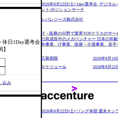
2026年8月22日(土) 1day選考会_デ
ント/ポジションサーチ
レバレジーズ株式会社
IT・医療の分野で業界TOPクラスのサー
の急成長中のメガベンチャー 日本の年
ント休日1Day選考会
外事業、IT事業、医療・介護事業、若手
岡】
業を展開する オールインハウスの組織
どの人員調達できる 独立資本経営をとっており
応募期限
2026年8月10日
orage.googleapis.com/our-vision-production
242d0de-3e54-4f03-b076-00318d5c0
スケジュール
2026年8月22日
明資料 (https://speakerdeck.com/leverages/lever
～
ng-xiang-ke) 「働く人」「事業・
リアルを取り上げています！ (https://melev
し込み
大分県より「外国人留学生等受入環境整備事業委託業務
main/html/rd/p/000000612.0000
ム「NALYSYS」リリース (https://prtimes.jp/ma
YouTube（【公式】レバレジーズCh） (https://
レジーズで活躍するメンバー紹介！〜 管理職種編 〜 (
2026年8月22日(土) ソング本部 週末オ
h?v=RETwZKac2UI) レバレジーズで