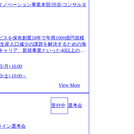
ジタルイノベーション事業本部/渋谷/コンサルタ
ビスを保有創業18年で年商1000億円規模
齢生産人口減少の課題を解決するための海
キャリア、新規事業といった40以上の事
体制をとっており社内で新しい事業開発な
、事業創造の自由度が高い https://st
(月) 16:00
.appspot.com/public/images/20240925162633_7
dff_1200x644.webp レバレジーズ株式会社 会社説
(土) 10:00～
ages-hui-she-shao-jie-zi-liao-zhong-tu-cai-yo
View More
サービス」「カルチャー」など、レバレジーズの
.leverages.jp/) レバレジーズグローバル、
」を受託 (https://prtimes.jp/
受付中
選考会
10591.html) レバレジーズ、モチベーション管理システ
in/html/rd/p/000000622.000010591.html)
www.youtube.com/@leveragesCh) レバ
https://www.youtube.com/watc
ンライン選考会
活躍するメンバー紹介！〜 営業職種編 〜 (http