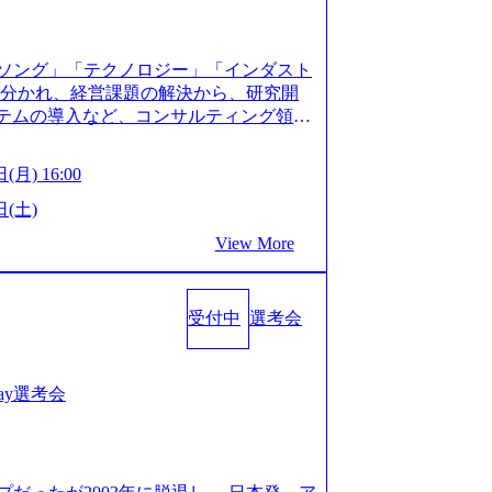
XJ7Eam0onXA) 創業以来黒字を維持し、急成長中であ
性を持つ企業へと成長している 10年後
メガベンチャー。創業から黒字経営。年間
ソング」「テクノロジー」「インダスト
ision-production.appspot.com/public/images/
に分かれ、経営課題の解決から、研究開
587f843fdf6_1200x471.webp https://storage.
ステムの導入など、コンサルティング領域
pot.com/public/images/20251030164946_dc0888
提供まで一貫して支援する総合系・IT系
1200x666.webp 年間100億円規模の投資の元、10以
に良質な顧客基盤を築いており、Fortu
々な業界を経験することが可能 社内転職
(月) 16:00
業をクライアントとして抱えている 手掛けたプロ
に着けることが可能 事業開発・運用を内包
おけるグローバル化」「資生堂グループ
日(土)
。社内スカウトや社内公募制度を用いて
トウッドの製品開発」など多岐にわたる コ
ge.googleapis.com/our-vision-prod
View More
DIと合弁会社「ARISE analytics」
0165942_70f09968-1b27-43e6-b849-1cd107c4f4
クス技術で新たなイノベーションを創出
WLB／待遇 内装8億円超のかっこいいオフィスがあ
用資料 (https://www.accentur
目ランキング受賞歴多数 あえての未上場
受付中
選考会
-com/document-2/Accenture-Recruiting-Brochur
造の自由度が高く、赤字事業でも投資し
.accenture.com/content/dam/accenture/f
 対面でのコミュニケーションメリットを
en-brochure.pdf#zoom=50) 社員発信のキャリアブ
.2時間、有休消化率81%(2024年度の
logs/japan-careers-blog) 江川社長が語る「105点
1day選考会
土) 10:00～最長16:00 2026年8月10
l/gen/19/00604/021600008/) 規模拡大で成功する
る場合は、厳正なる審査の上参加者を決定させ
nd.jp/articles/-/346218) 大手広告代理
の流れ 受付 → 会社説明会 → 面接(会社
(https://markezine.jp/articl
ートにて実施します。 ※参加される方に個
コンサルタントへ。会社に入って、何が変わった？
。 ※通常の選考フローと異なり、事前に