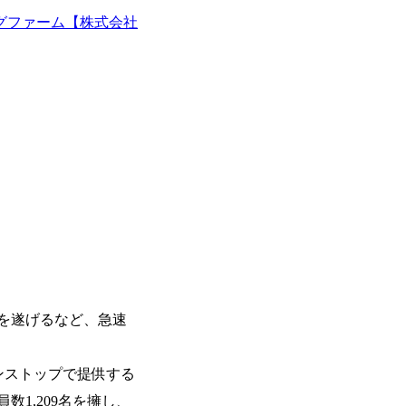
ーエコノミー(循環経済)」といった社
か」、「ケース面接の経験がなく対策の
グファーム【株式会社
最新の事例などを基に企業の構造改革と
いただいているため、今回のプログラム
ェッショナルチームです。 今回1day
ルな交流、実際のプロジェクトのケース
す。 ・コンサルタント(調達改革・設備O&M
ッションを約1か月の期間に渡り行い、
SCM構想・PLM/MES改革)【SSC S
ト未経験の方でも、戦略コンサルタント
改革)【SSC SU】 ・SCM/ECMデータ・プロセ
ただきますので、戦略コンサルティング
tegy Unit(Strategy Consultant
ひご応募ください。 ● 応募後のフロー ・書類選考後、対象者の方にはWebテスト
ポジション)【SCS SU】 ※当日は全
を8月20日までに受験いただきます ・8
実施を予定しています ※1名あたりの拘
ます ・初回プログラム : 8月29日(土)10:
ています ※1次面接と最終面接の間を
プログラム期間中はコンサルタントとの
調整が叶わないケースもございます オン
ワークショップなどを実施します ・10月
施する予定です ※ご都合が合わない方は
ベイン東京オフィス(六本木) ※イベン
施 ※東京オフィスのみのご応募となり
受けいたしかねますのでご了承ください 
ちの方で、東京オフィスのコンサルタント
語・日本語ともにビジネスレベルの方 
長を遂げるなど、急速
試験N1またはそれ相当の上級レベルの日
ンストップで提供する
員数1,209名を擁し、