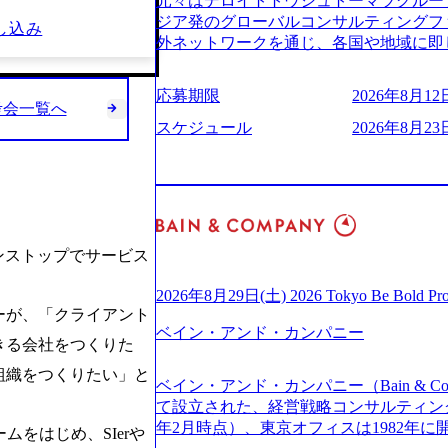
元々はデロイトトウシュトーマツグループ
(https://www.businessinsider.jp
適性検査をご受検いただきます。 ● 詳
ジア発のグローバルコンサルティングフ
し込み
ライゼーション (https://www.accenture.com/jp-ja
ションサーチになります。 ご経験やス
外ネットワークを通じ、各国や地域に即
ustomization) 大正製薬：ITカーブアウト支援 (http
下のいずれかの役割でご活躍いただきま
る日系最大級の総合コンサルティングファーム 『B
ies/consulting/taisho-pharmace
用となります。 ※案件によっては客先に
ンドメッセージに掲げ、企業や組織の変
ンク：初のオンライン開催「SoftBank Wor
応募期限
2026年8月12日
サルタント＞ Webアプリケーション、S
未来のありたい姿を実現するとともに、
考会一覧へ
s://www.accenture.com/jp-ja/case-studie
ー・スタートアップ企業に対する課題解
価値及び経済的価値の追求にも貢献 NE
スケジュール
2026年8月23日
業省：事業者の申請手続きを電子化する
規模基幹システムにおける最上流のPoC
NECのグループ会社であり、戦略、業務
例を実現 (https://www.accenture.com/jp-ja/case-
メント支援までを一気通貫で担当していま
グなどの専門知識と、豊富な経験を持つ約
network)（公共サービス） カルビー：SA
を活用し、顧客の業務革新と効率化の実現に
有する 金融、製造、流通、エネルギー
ps://www.accenture.com/jp-ja/case-studie
を深くヒアリングし、企画構想からアジ
ライアントとしている SAP領域においては
ービス） 世界49カ国に約73万人以上（2
貫で推進していただきます。 プロジェ
以上、日本国内で企業最多の5,399件の
上の国の企業を顧客に売上641億ドルを誇
定義からテストまでの一連の工程におけ
る また、日本国内企業として最多の3,200
ンストップでサービス
ており(会計系BIG4を上回る規模感)、
析、顧客ヒアリング、戦略策定、技術選
資格も保有、さまざまな業界・業種での
ている、売上・従業員数共にこの8年間
す。 ＜SE＞ 参画いただく案件はプラ
を基に独自の方法論やテンプレートを開
2026年8月29日(土) 2026 Tokyo Be Bold Pr
今後も高い成長が見込まれる 多くの技
発～テスト～リリース・リリース後対応
ーが、「クライアント
APコンサルティングサービスを提供する https://stor
ングに続いて日本国内2番目にSAP認定
画当初はご経験に応じたフェーズからご
ベイン・アンド・カンパニー
uction.appspot.com/public/images/2024092
きる会社をつくりた
特にIT領域に強みを持つ グローバルのポジションに自由に応募できる社内の転職
ポートしつつ、徐々に対応範囲を広げてい
d8_1200x678.webp アビームコンサルティング会
ツール「キャリアズ・マーケットプレイ
的な品質向上を目的とし、プロジェクト
組織をつくりたい」と
nt/dam/abeam/jp/ja/about/company/ABeamC
ベイン・アンド・カンパニー（Bain & Co
引き留めを受けずに移動が可能である（異動
ただきます。 課題選定から顧客への企
WARD OF EXCELLENCE 202
て設立された、経営戦略コンサルティングフ
取得率など約10項目を数値化すること
していただきます。 アジャイル開発を
賞 (https://prtimes.jp/main/html/rd/p
年2月時点）、東京オフィスは1982年
成功した 18時以降の会議を原則禁止と
をはじめ、SIerや
ながら改善サイクルを回すため、ご自身
ング、社員の健康改善を支援 食事・睡眠など可視化 (ht