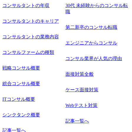
工程の経験 ・サブリーダー以上のマネジメント経験 ・お客
コンサルタントの年収
30代 未経験からのコンサル転
様との折衝経験、交渉経験 ・組織課題に対して主体的に業
職
務改善に取り組まれたご経験 ・アジャイル/スクラムへの興
コンサルタントのキャリア
味関心 ● 求める人物像 ・リーダーシップが取れる方/一人称
で主体的に動ける方 ・年齢にこだわらず、アドバイスを素
第二新卒のコンサル転職
直に受け取れる方 ・推進力のある方
コンサルタントの業務内容
エンジニアからコンサル
コンサルファームの種類
コンサル業界が人気の理由
戦略コンサル概要
面接対策全般
総合コンサル概要
ケース面接対策
ITコンサル概要
Webテスト対策
シンクタンク概要
記事一覧へ
記事一覧へ