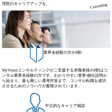
り、クライアントとのリレーションを発展・拡大させるこ
開し、高い安定性を持つ企業へと成長している 10年後に1兆
理想のキャリアアップを。
ーマや事例にキャッチアップし、バイタリティーを持って
っている、売上・従業員数共にこの8年間で4倍近くの成長
Consulting
とをミッションとする。自社へ提言の質を常に高く担保す
円を目指す日本にもなかなかないメガベンチャー。創業か
チャレンジできる方 ・自らコンサル業界やクライアント動
を遂げていることから、今後も高い成長が見込まれる 多く
る責任を担う。 ● 裁量権 弊社は2019年11月に設立され、成
ら黒字経営。年間130%成長 https://storage.googleapis.com/our-
向を把握し、クライアントや自社への提案などに積極的に
の技術者を抱えており、アビームコンサルティングに続い
長期といわれるフェーズにあります。 事業・組織を拡大し
vision-production.appspot.com/public/images/20251030164405_5c
関わることができる方 ・スケジューリング(優先順位付け含
て日本国内2番目にSAP認定コンサルタント制度の有資格者
ていく時期のため、メンバーや組織がスケールしていく過
527843-d227-4df8-b86c-5587f843fdf6_1200x471.webp https://stor
む)など、ビジネスベーシックスキルが習得できている方
数が多く、特にIT領域に強みを持つ グローバルのポジショ
age.googleapis.com/our-vision-production.appspot.com/public/imag
程を体感できます。 また、希望者はパートナー以外でも大
ンに自由に応募できる社内の転職ツール「キャリアズ・マ
es/20251030164946_dc0888f6-0539-4887-84d7-34c8d8544226_1
手役員の方へのセールスにも参加できる環境です。 自ら案
200x666.webp 年間100億円規模の投資の元、10以上もの新規
ーケットプレイス」が存在し、本ツールを活用で上司の引
件を取り、プロジェクト体制を作っていくことも可能で
事業を立ち上げているため様々な業界を経験することが可
き留めを受けずに移動が可能である（異動者は年間約1,000
す。 ● 事業会社機能にも携われる 弊社にはコンサルティン
能 社内転職が活発であり、多様なスキルを1社で身に着ける
名） 残業時間や有休取得率など約10項目を数値化すること
グ事業以外にもSaaSプロダクト・メディア・地方創生事業
ことが可能 事業開発・運用を内包かする「オールインハウ
で、実行前後で離職率を半減させることに成功した 18時以
業界未経験の方が8割
があるため、上記事業に携わることも可能です。コンサル
ス」型の組織体。社内スカウトや社内公募制度を用いて主
降の会議を原則禁止としているほか、在宅勤務制度の全社
タントとしての経験を活かしながら自らプロダクト開発や
体的かつ柔軟なキャリア形成が可能。 https://storage.googleap
展開、ハラスメント抑止に向けた研修の拡充、社外窓口設
自社の業務改善ができます。(希望者のみとなります) ● BIG
is.com/our-vision-production.appspot.com/public/images/20251030
置など徹底的な仕組み化を推進する 育休取得率は男性6
4・アクセンチュアをはじめとした大手外資系コンサルファ
MyVisionコンサルティングがご支援する求職者様の8割はコ
165942_70f09968-1b27-43e6-b849-1cd107c4f488_1200x698.web
5%、女性100%と全国平均を上回る実績を持ち、女性の管理
ーム出身者が多く集まっています ● 平均年齢は35歳で、幅
ンサル業界未経験の方です。わかりやすい業界/個社説明か
p ## 働き方／WLB／待遇 内装8億円超のかっこいいオフィ
職率も21.8%（2023年12月時点）とフレキシブルな働き方を
広い年齢の方が活躍しています ● インダストリー・ソリュ
ら始まり、最も難しい選考対策まで、コンサル転職を成功
スがあり、 働き甲斐のあるランキング、新卒注目ランキン
提供 2026年8月22日(土) 9:00～19:30頃 ※選考会参加人数に
ーションで区切られていない組織です(ワンプール制) ● 海外
させるためのノウハウが蓄積されています。
グ受賞歴多数 あえての未上場であり株主からの圧力がない
より変動 2026年8月7日(金) 16:00 参加予定DTE ① MRS-IMS
事業拠点をシンガポールに設立し、グローバル案件に対応
ため事業創造の自由度が高く、赤字事業でも投資して長期
(旧ITXO-IMS) ② TS&T(旧TS&A) ③ CyberSecurity ④ IES ⑤ I
するコンサルティング体制を構築しています 東京都中央区
的な成長を若手に任せられる環境 対面でのコミュニケーシ
TS-Fukuoka ⑥ AMS-PRD ⑦ AMS-H&PS オンライン (Teams)
八重洲2-2-1 東京ミッドタウン八重洲 八重洲セントラルタワ
ョンメリットを重視するため出社勤務。1日の労働時間平均
ー8階 受動喫煙対策 : 執務室内禁煙、ビル内喫煙室あり WE
中立的なキャリア相談
9.2時間、有休消化率81%(2024年度の年間データ、エンジニ
B 書類選考通過後に、GAB試験に合格している方 ● テクノ