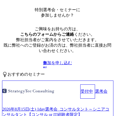
特別選考会・セミナーに
参加しませんか？
ご興味をお持ちの方は、
こちらのフォームからご連絡
ください。
弊社担当者がご案内をさせていただきます。
既に弊社へのご登録がお済の方は、弊社担当者に直接お問
い合わせください。
参加を申し込む
無
料
おすすめのセミナー
受付中
選考会
2026年8月15日(土) 1day選考会_コンサルタント～シニアコ
ンサルタント【コンサル or IT経験者限定】