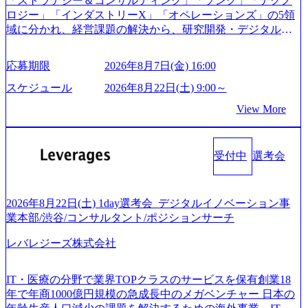
「ストラテジー＆コンサルティング」「ソング」「テクノ
略」案件をメインとしたコンサルティングを行います ＜プ
接、条件面談それぞれ最大1時間を想定しております ・実施
ロジー」「インダストリーX」「オペレーションズ」の5領
ロジェクト一部抜粋＞ ・海外事業(新規・既存)事業のビジ
前日までに日程およびURLを共有させていただきます ・面
域に分かれ、経営課題の解決から、研究開発・デジタル・
ネスモデル検討支援 ・金融領域におけるAIを活用した事業
接および条件面談ともに、どの時間開始となってもご対応
マーケティング・ITシステムの導入など、コンサルティン
戦略検討支援 ・新規ICT事業戦略策定支援 ・スマートシテ
いただけるよう、候補者様のご予定をご都合いただけます
グ領域からその実行的側面であるITサービスの提供まで一
ィ領域における地域活性アプリ企画支援及び実行支援 ・ロ
応募期限
2026年8月7日(金) 16:00
と幸いです ※1day選考会のご参加希望の方は、事前にGAB
貫して支援する総合系・IT系ファームである あらゆる産業
ボティクスソリューションを活用した事業戦略策定及び営
試験を受検いただきます(受験期限は1day選考会実施日の3日
において非常に良質な顧客基盤を築いており、Fortune Globa
スケジュール
2026年8月22日(土) 9:00～
業支援 ※その他新規事業や既存デジタルトランスフォーメ
前まで)。 ※ただし、30代以上のコンサルファーム経験3年
l 500社の80％以上の企業をクライアントとして抱えている
ーションの案件が多数 ● コンサルタント プロジェクトにお
View More
以上の方はGAB受検免除、書類選考のみ。 書類選考通過後
手掛けたプロジェクトは「ファーストリテイリングにおけ
ける個人のタスク管理及び遂行を担う。主な作業として
に、GAB試験に合格している方へ1day選考会当日のご案内
るグローバル化」「資生堂グループのDX化支援」「ヴィヴ
は、仮説検証からクライアント向け資料のドラフト作成、
をさせていただきます。 急速なグローバル化により既存事
ィアン・ウエストウッドの製品開発」など多岐にわたる コ
プロジェクトにおける課題/リスク管理などを担当。 ● シニ
業では成長戦略を描く事が困難になった大手企業をサポー
受付中
選考会
ンサルティング活動のみならず、2021年にはKDDIと合弁会
アコンサルタント プロジェクトメンバーとしてプロジェク
トするため、新規事業立案や既存事業のトランスフォーメ
社「ARISE analytics」を設立し、人工知能とデータアナリテ
トの一領域を担う。主な作業としては、As-Is分析、仮説構
ーション戦略を中心にコンサルティングサポートいたしま
ィクス技術で新たなイノベーションを創出する活動や、デ
築や施策立案、クライアントの上位層向けの報告資料・デ
す。 (1)既存または新規大手事業会社から依頼された「経営
ジタル人材育成の支援も盛んに行う 採用資料 (https://www.ac
2026年8月22日(土) 1day選考会_デジタルイノベーション事
ィスカッションペ ーパーの作成などを担当。 ● 裁量権 弊社
戦略」等のコンサルティング支援を行います。クライアン
centure.com/content/dam/accenture/final/accenture-com/document-
業本部/渋谷/コンサルタント/ポジションサーチ
は2019年11月に設立され、成長期といわれるフェーズにあ
トは各業界上位5社をターゲットとし、特にCXOクラスから
2/Accenture-Recruiting-Brochure.pdf#zoom=50) 女性の活躍につ
ります。 事業・組織を拡大していく時期のため、メンバー
「新規事業戦略」「既存事業のトランスフォーメーショ
レバレジーズ株式会社
いて (https://www.accenture.com/content/dam/accenture/final/caree
や組織がスケールしていく過程を体感できます。 また、希
ン」の依頼を多数いただいています。 (2)「SIerやPMO支援
rs/corporate/document/women-brochure.pdf#zoom=50) 社員発信
望者はパートナー以外でも大手役員の方へのセールスにも
を積極的に獲得しない」、弊社がプライムである「戦略」
のキャリアブログ (https://www.accenture.com/jp-ja/blogs/japan-
参加できる環境です。 自ら案件を取り、プロジェクト体制
IT・医療の分野で業界TOPクラスのサービスを保有創業18
案件をメインとしたコンサルティングを行います ＜プロジ
careers-blog) 江川社長が語る「105点経営」 (https://business.ni
を作っていくことも可能です。 ● 事業会社機能にも携われ
年で年商1000億円規模の急成長中のメガベンチャー 日本の
ェクト一部抜粋＞ ・海外事業(新規・既存)事業のビジネス
kkei.com/atcl/gen/19/00604/021600008/) 規模拡大で成功する理