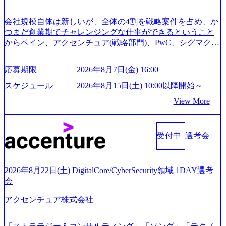
で完了する選考会となります 内定の判断がつかなかった場
合、後日面接や面談のお時間をいただく場合がございます
会社規模自体は新しいが、全体の4割を戦略案件を占め、か
● 面接、条件面談それぞれ最大1時間を想定しております ・
つまだ創業期でチャレンジングな仕事ができるということ
実施前日までに日程およびURLを共有させていただきます
からベイン、アクセンチュア(戦略部門)、PwC、シグマクシ
・面接および条件面談ともに、どの時間開始となってもご
ス、IBM、リッジラインズなど大手ファームからも優秀層
対応いただけるよう、候補者様のご予定をご都合いただけ
が続々ジョインするピュアな戦略を伸ばす新興ファーム。
応募期限
2026年8月7日(金) 16:00
ますと幸いです ※1day選考会のご参加希望の方は、事前に
事業会社機能へ携われる可能性※SaaSプロダクト、地方創
GAB試験を受検いただきます(受験期限は1day選考会実施日
生、メディアなど リモート比率99%、福岡や北海道在中者
スケジュール
2026年8月15日(土) 10:00以降開始～
の3日前まで)。 ※ただし、30代以上のコンサルファーム経
もいて働きやすい環境※コンサルクラスから 製造業、金融
View More
験3年以上の方はGAB受検免除、書類選考のみ。 書類選考
業、通信業界に強みがあり、ヘルスケアな業界は広げてい
通過後に、GAB試験に合格している方へ1day選考会当日の
く予定 インセンティブ支給という他社にはない制度 ワンプ
ご案内をさせていただきます。 急速なグローバル化により
ール制を敷く、柔軟な組織 2026年8月15日(土) 10:00以降開
既存事業では成長戦略を描く事が困難になった大手企業を
受付中
選考会
始～ 2026年8月7日(金) 16:00 ※枠が限られておりますので、
サポートするため、新規事業立案や既存事業のトランスフ
ご応募いただいてもご対応できない可能性がございます ※
ォーメーション戦略を中心にコンサルティングサポートい
コンサルタント未経験 or IT未経験と判断させていただいた
たします。 (1)既存または新規大手事業会社から依頼された
ご応募者様については、1dayではなく通常選考でのご案内
2026年8月22日(土) DigitalCore/CyberSecurity領域 1DAY選考
「経営戦略」等のコンサルティング支援を行います。クラ
とさせていただきます ● 面接(1次・最終を一度の面接で実
会
イアントは各業界上位5社をターゲットとし、特にCXOクラ
施) ※面接終了しましたら、後日弊社担当者より結果につい
スから「新規事業戦略」「既存事業のトランスフォーメー
アクセンチュア株式会社
てご連絡させていただきます。 ● 一日で最終面接まで完了
ション」の依頼を多数いただいています。 (2)「SIerやPMO
する選考会となります 内定の判断がつかなかった場合、後
支援を積極的に獲得しない」、弊社がプライムである「戦
日面接や面談のお時間をいただく場合がございます ● 面