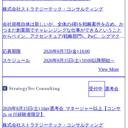
株式会社ストラテジーテック・コンサルティング
会社規模自体は新しいが、全体の4割を戦略案件を占め、か
つまだ創業期でチャレンジングな仕事ができるということ
からベイン、アクセンチュア(戦略部門)、PwC、シグマクシ
ス、IBM、リッジラインズなど大手ファームからも優秀層
が続々ジョインするピュアな戦略を伸ばす新興ファーム。
応募期限
2026年8月7日(金) 16:00
事業会社機能へ携われる可能性※SaaSプロダクト、地方創
生、メディアなど リモート比率99%、福岡や北海道在中者
スケジュール
2026年8月15日(土) 10:00以降開始～
もいて働きやすい環境※コンサルクラスから 製造業、金融
View More
業、通信業界に強みがあり、ヘルスケアな業界は広げてい
く予定 インセンティブ支給という他社にはない制度 ワンプ
ール制を敷く、柔軟な組織 2026年8月15日(土) 10:00以降開
受付中
選考会
始～ 2026年8月7日(金) 16:00 ※枠が限られておりますので、
ご応募いただいてもご対応できない可能性がございます ※
弊社がコンサルタント未経験 or IT未経験と判断させていた
だいたご応募者様については、1dayではなく通常選考での
2026年8月15日(土) 1day選考会_マネージャー以上【コンサ
ご案内とさせていただきます ● 面接(1次・最終を一度の面
ル or IT経験者限定】
接で実施) ※面接終了しましたら、後日弊社担当者より結果
株式会社ストラテジーテック・コンサルティング
についてご連絡させていただきます。 ● 一日で最終面接ま