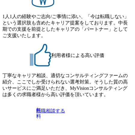
ア組織） 2026年8月22日(土) 10:00～最長16:00 2026年8月10
ロジーコンサルタント ・4年生大学卒業に限る ・大手総合
日(月) 16:00 ※応募者が定員を上回る場合は、厳正なる審査
コンサルティングファームのITコンサル部門におけるコン
の上参加者を決定させていただきます。ご了承ください。
1人1人の経験やご志向/ご事情に添い、「今は転職しない」
サルティング経験5年以上 ● 戦略コンサルタント ・4年生大
● 当日の流れ 受付 → 会社説明会 → 面接(会社説明会終了
という選択肢も含めたキャリア提案をしております。中長
学卒業に限る ・以下のいずれかの実務経験を有する方
後、随時ご案内) ※全てリモートにて実施します。 ※参加
期での支援を前提としたキャリアの「パートナー」として
- MBB及び戦略ファームでのコンサルティング経験2年以
される方に個別に当日の面接案内をお送りいたします。 ※
ご支援いたします。
上 - BIG4のStrategy部門におけるコンサルティング経験2
通常の選考フローと異なり、事前に適性検査をご受検いた
年以上 ● 求める人物像 ・高いコミュニケーション能力をお
だきます。 ● 詳細 デジタルイノベーション事業部でのポジ
持ちの方 ・最新のトレンド・テーマや事例にキャッチアッ
ションサーチになります。 ご経験やスキル、そして適性や
プし、バイタリティーを持ってチャレンジできる方 ・自ら
利用者様による高い評価
志向性に合わせて、以下のいずれかの役割でご活躍いただ
コンサル業界やクライアント動向を把握し、クライアント
きます。 ※本求人はレバテック株式会社の雇用となりま
や自社への提案などに積極的に関わることができる方 ・ス
す。 ※案件によっては客先に出向いての作業も発生しま
ケジューリング(優先順位付け含む)など、ビジネスベーシッ
丁寧なキャリア相談、適切なコンサルティングファームの
す。 ＜ITコンサルタント＞ Webアプリケーション、SaaS系
クスキルが習得できている方
紹介、ここでしか受けられない選考対策。そうした質の高
の領域において、大手・ベンチャー・スタートアップ企業
いサービスにご満足いただき、MyVisionコンサルティング
に対する課題解決支援を行います。 直近の案件では、大規
は多くの求職者様から高い評価を頂いています。
模基幹システムにおける最上流のPoC(概念実証)支援から構
想策定、開発マネジメント支援までを一気通貫で担当して
います。 生成AIなどの最新技術とシステムを活用し、顧客
無
転職相談する
の業務革新と効率化の実現に貢献します。 ＜PL/PM＞ 顧客
料
の要望を深くヒアリングし、企画構想からアジャイル開発
による開発支援までを一気通貫で推進していただきます。
プロジェクト提案・推進の中核として、企画・要件定義か