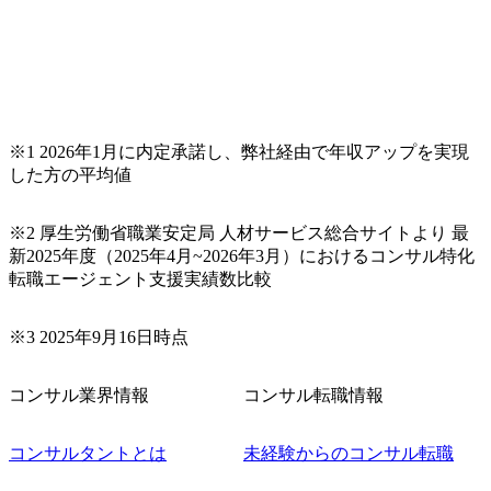
らテストまでの一連の工程における管理業務に加え、最上
流での現状分析、顧客ヒアリング、戦略策定、技術選定、
品質改善なども推進していただきます。 ＜SE＞ 参画いただ
く案件はプライム案件メインです。 要件定義～設計～開発
～テスト～リリース・リリース後対応まで一気通貫でご担
当いただきます。 参画当初はご経験に応じたフェーズから
※1 2026年1月に内定承諾し、弊社経由で年収アップを実現
ご担当いただき、当社の社員が業務面をサポートしつつ、
した方の平均値
徐々に対応範囲を広げていただきます。 ＜QAエンジニア＞
本質的な品質向上を目的とし、プロジェクトの上流(コンサ
ルティング領域)から参画いただきます。 課題選定から顧客
※2 厚生労働省職業安定局 人材サービス総合サイトより 最
への企画提案、そして実行までを一気通貫で支援していた
新2025年度（2025年4月~2026年3月）におけるコンサル特化
だきます。 アジャイル開発を通じて顧客の要望や提案を柔
転職エージェント支援実績数比較
軟に取り入れながら改善サイクルを回すため、ご自身の提
案がサービスに直接反映されやすく、高い貢献度を実感で
※3 2025年9月16日時点
きます。 ● 勤務地 東京都渋谷区渋谷3丁目6-7 渋谷金王タワ
ー 事業所内禁煙(入居する施設に喫煙専用室あり) ・就業規
則により就業時間内の喫煙を全面的に禁止 ・禁煙サポート
コンサル業界情報
コンサル転職情報
制度あり オンライン ● 必須要件 以下いずれかのご経験をお
持ちの方 ・システム・ソフトウェア開発経験3年以上 ・要
コンサルタントとは
未経験からのコンサル転職
件定義～基本設計など上流経験2年以上 ・PMO経験2年以上
● 歓迎要件 ・要件定義から詳細設計までのいずれかの上流