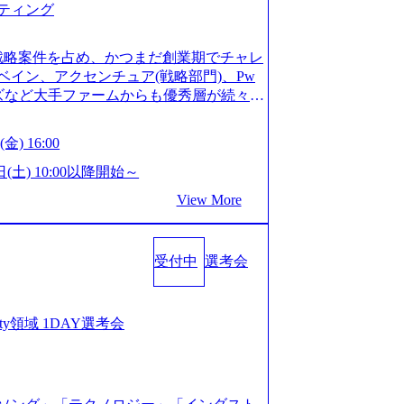
ティング
ってもご対応いただけるよう、候補者様
 ※1day選考会のご参加希望の方は、事
は1day選考会実施日の3日前まで)。 ※
戦略案件を占め、かつまだ創業期でチャレ
験3年以上の方はGAB受検免除、書類選考
イン、アクセンチュア(戦略部門)、Pw
格している方へ1day選考会当日のご案内
ンズなど大手ファームからも優秀層が続々ジ
バル化により既存事業では成長戦略を描く
ァーム。 事業会社機能へ携われる可能性
るため、新規事業立案や既存事業のトラ
など リモート比率99%、福岡や北海道在
金) 16:00
ルティングサポートいたします。 (1)既
ラスから 製造業、金融業、通信業界に強
た「経営戦略」等のコンサルティング支
く予定 インセンティブ支給という他社に
日(土) 10:00以降開始～
位5社をターゲットとし、特にCXOクラス
026年8月15日(土) 10:00以降開始～
View More
ンスフォーメーション」の依頼を多数い
限られておりますので、ご応募いただいてもご対応
支援を積極的に獲得しない」、弊社がプライム
ント未経験 or IT未経験と判断させてい
サルティングを行います ＜プロジェクト
ではなく通常選考でのご案内とさせていた
業のビジネスモデル検討支援 ・金融領域に
受付中
選考会
接で実施) ※面接終了しましたら、後日弊社
新規ICT事業戦略策定支援 ・スマートシ
だきます。 ● 一日で最終面接まで完了
援及び実行支援 ・ロボティクスソリュー
かなかった場合、後日面接や面談のお時間
支援 ※その他新規事業や既存デジタルト
条件面談それぞれ最大1時間を想定しており
curity領域 1DAY選考会
 コンサルタント プロジェクトにおける個
を共有させていただきます ・面接および条
業としては、仮説検証からクライアント
ご対応いただけるよう、候補者様のご予
おける課題/リスク管理などを担当。 ●
day選考会のご参加希望の方は、事前にGA
ンバーとしてプロジェクトの一領域を担
ay選考会実施日の3日前まで)。 ※ただ