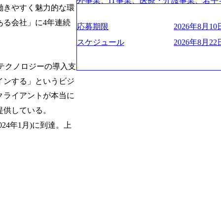
験2年以上 ● 求める人物像 ・高いコミュニ
外事業、IT事業、医療・介護事業、若手
管理・推進を担う。会社経営の観点から
ies/consulting/taisho-pharmace
働きやすく魅力的な環
トレンド・テーマや事例にキャッチアッ
業を展開する オールインハウスの組織
ーニング、ナレッジマネジメントを実施。
ンク：初のオンライン開催「SoftBank Wor
ジできる方 ・自らコンサル業界やクライアント動向を把握し、クライアントや自
どの人員調達できる 独立資本経営をとっており
ある会社」に4年連続
の統括責任者を担う。主に業界/テーマ
s://www.accenture.com/jp-ja/case-studie
応募期限
2026年8月10日
orage.googleapis.com/our-vision-production
社への提案などに積極的に関わることができる方 ・スケジューリン
保やマネジメント全般を担当。会社経営の
業省：事業者の申請手続きを電子化する
242d0de-3e54-4f03-b076-00318d5c0
け含む)など、ビジネスベーシックスキ
スケジュール
2026年8月22日
員 コンサルタントの総括責任者として
例を実現 (https://www.accenture.com/jp-ja/case-
明資料 (https://speakerdeck.com/leverages/lever
のリレーションを発展・拡大させること
network)（公共サービス） カルビー：SA
ng-xiang-ke) 「働く人」「事業・
常に高く担保する責任を担う。 ● 裁量権 
端テクノロジーの導入支
ps://www.accenture.com/jp-ja/case-studie
リアルを取り上げています！ (https://melev
いわれるフェーズにあります。 事業・
ービス） 世界49カ国に約73万人以上（2
インする」というビジ
大分県より「外国人留学生等受入環境整備事業委託業務
や組織がスケールしていく過程を体感で
上の国の企業を顧客に売上641億ドルを誇
main/html/rd/p/000000612.0000
クライアントが本当に
でも大手役員の方へのセールスにも参加
ており(会計系BIG4を上回る規模感)、
ム「NALYSYS」リリース (https://prtimes.jp/ma
ジェクト体制を作っていくことも可能です
ている、売上・従業員数共にこの8年間
提供している。
YouTube（【公式】レバレジーズCh） (https://
はコンサルティング事業以外にもSaaS
今後も高い成長が見込まれる 多くの技
レジーズで活躍するメンバー紹介！〜 管理職種編 〜 (
024年1月)に到達。上
るため、上記事業に携わることも可能で
ングに続いて日本国内2番目にSAP認定
h?v=RETwZKac2UI) レバレジーズで
しながら自らプロダクト開発や自社の業
特にIT領域に強みを持つ グローバルのポジションに自由に応募できる社内の転職
s://www.youtube.com/watch?v=
す) ● BIG4・アクセンチュアをはじ
ツール「キャリアズ・マーケットプレイ
りながら安定した事業を展開し、高い安定
多く集まっています ● 平均年齢は35歳で
引き留めを受けずに移動が可能である（異動
に1兆円を目指す日本にもなかなかない
ンダストリー・ソリューションで区切られ
取得率など約10項目を数値化すること
130%成長 https://storage.googleapis.com/our-v
事業拠点をシンガポールに設立し、グロ
成功した 18時以降の会議を原則禁止と
20251030164405_5c527843-d227-4df8-b86c-5
体制を構築しています 東京都中央区八重洲
ハラスメント抑止に向けた研修の拡充、
googleapis.com/our-vision-production.apps
セントラルタワー8階 受動喫煙対策 : 執
進する 育休取得率は男性65%、女性10
f6-0539-4887-84d7-34c8d8544226_
選考通過後に、GAB試験に合格している方
管理職率も21.8%（2023年12月時点）と
上もの新規事業を立ち上げているため様