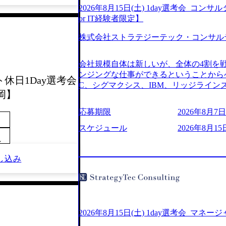
2026年8月15日(土) 1day選考会_
or IT経験者限定】
株式会社ストラテジーテック・コンサル
会社規模自体は新しいが、全体の4割を
ンジングな仕事ができるということからベ
ント休日1Day選考会
C、シグマクシス、IBM、リッジライ
岡】
ョインするピュアな戦略を伸ばす新興フ
※SaaSプロダクト、地方創生、メディア
応募期限
2026年8月7日(
中者もいて働きやすい環境※コンサルク
みがあり、ヘルスケアな業界は広げてい
スケジュール
2026年8月15
はない制度 ワンプール制を敷く、柔軟な組織 2
～
2026年8月7日(金) 16:00 ※枠が
し込み
できない可能性がございます ※弊社がコン
せていただいたご応募者様については、1
ていただきます ● 面接(1次・最終を一
日弊社担当者より結果についてご連絡させ
で完了する選考会となります 内定の判
お時間をいただく場合がございます ● 
2026年8月15日(土) 1day選考会_マネ
ております ・実施前日までに日程および