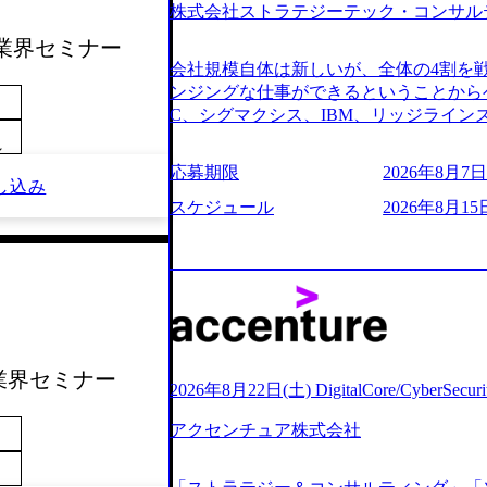
株式会社ストラテジーテック・コンサル
よび条件面談ともに、どの時間開始とな
のご予定をご都合いただけますと幸いです
サル業界セミナー
前にGAB試験を受検いただきます(受験期限
会社規模自体は新しいが、全体の4割を
ただし、30代以上のコンサルファーム経
ンジングな仕事ができるということからベ
のみ。 書類選考通過後に、GAB試験に合
C、シグマクシス、IBM、リッジライ
をさせていただきます。 急速なグロー
ョインするピュアな戦略を伸ばす新興フ
～
事が困難になった大手企業をサポートす
※SaaSプロダクト、地方創生、メディア
応募期限
2026年8月7日(
ンスフォーメーション戦略を中心にコンサ
中者もいて働きやすい環境※コンサルク
し込み
存または新規大手事業会社から依頼され
みがあり、ヘルスケアな業界は広げてい
スケジュール
2026年8月15
援を行います。クライアントは各業界上
はない制度 ワンプール制を敷く、柔軟な組織 2
から「新規事業戦略」「既存事業のトラ
2026年8月7日(金) 16:00 ※枠が
ただいています。 (2)「SIerやPMO
できない可能性がございます ※コンサルタ
である「戦略」案件をメインとしたコン
ただいたご応募者様については、1day
一部抜粋＞ ・海外事業(新規・既存)事
だきます ● 面接(1次・最終を一度の面
おけるAIを活用した事業戦略検討支援 ・
担当者より結果についてご連絡させていた
ティ領域における地域活性アプリ企画支
する選考会となります 内定の判断がつ
ル業界セミナー
ションを活用した事業戦略策定及び営業
をいただく場合がございます ● 面接、
2026年8月22日(土) DigitalCore/CyberSe
ランスフォーメーションの案件が多数 ●
ます ・実施前日までに日程およびURL
人のタスク管理及び遂行を担う。主な作
アクセンチュア株式会社
件面談ともに、どの時間開始となっても
向け資料のドラフト作成、プロジェクトに
定をご都合いただけますと幸いです ※1
シニアコンサルタント プロジェクトメ
B試験を受検いただきます(受験期限は1d