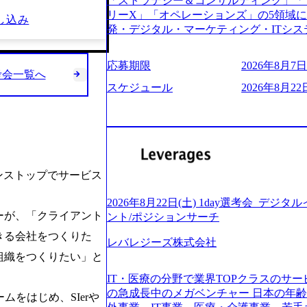
「ストラテジー＆コンサルティング」「
う。主な作業としては、As-Is分析、
し、30代以上のコンサルファーム経験3
リーX」「オペレーションズ」の5領域
し込み
向けの報告資料・ディスカッションペ ー
み。 書類選考通過後に、GAB試験に合格
発・デジタル・マーケティング・ITシ
2019年11月に設立され、成長期といわ
させていただきます。 急速なグローバ
からその実行的側面であるITサービスの
大していく時期のため、メンバーや組織
が困難になった大手企業をサポートする
ファームである あらゆる産業において非常
す。 また、希望者はパートナー以外で
応募期限
2026年8月7日(
スフォーメーション戦略を中心にコンサル
ne Global 500社の80％以上の企
考会一覧へ
る環境です。 自ら案件を取り、プロジ
または新規大手事業会社から依頼された
ジェクトは「ファーストリテイリングに
スケジュール
2026年8月22日
● 事業会社機能にも携われる 弊社にはコ
を行います。クライアントは各業界上位
のDX化支援」「ヴィヴィアン・ウエス
クト・メディア・地方創生事業があるた
ら「新規事業戦略」「既存事業のトラン
ンサルティング活動のみならず、2021年にはKD
コンサルタントとしての経験を活かしな
だいています。 (2)「SIerやPMO支
を設立し、人工知能とデータアナリティ
善ができます。(希望者のみとなります) 
ある「戦略」案件をメインとしたコンサ
する活動や、デジタル人材育成の支援も盛んに行う 採
大手外資系コンサルファーム出身者が多く
部抜粋＞ ・海外事業(新規・既存)事業
e.com/content/dam/accenture/final/accenture
幅広い年齢の方が活躍しています ● インダストリー・ソリューションで区切られ
けるAIを活用した事業戦略検討支援 ・新
e.pdf#zoom=50) 女性の活躍について (https://www
ンストップでサービス
ていない組織です(ワンプール制) ● 
ィ領域における地域活性アプリ企画支援
inal/careers/corporate/document/wom
バル案件に対応するコンサルティング体
ョンを活用した事業戦略策定及び営業支
ログ (https://www.accenture.com/jp-ja/b
2026年8月22日(土) 1day選考会_デ
-2-1 東京ミッドタウン八重洲 八重洲セ
ンスフォーメーションの案件が多数 ● 
経営」 (https://business.nikkei.com/atc
ーが、「クライアント
ント/ポジションサーチ
禁煙、ビル内喫煙室あり WEB ・書類
て、プロジェクト・メンバーの管理・運
理由【コンサル業界俯瞰マップ】 (https://diamo
ている方で、書類選考を通過し面接・面談未実施の方 ● テ
きる会社をつくりた
推進、クライアントとのコミュニケーシ
レバレジーズ株式会社
店出身者などマーケティングのトップ人材が集結するワケ 
ント ・4年生大学卒業に限る ・大手総
成などを担当。 ● シニアマネージャー
組織をつくりたい」と
e/detail/45446) エンジニアから
部門におけるコンサルティング経験5年以上
ージャーの管理、及びプロジェクト推進
(https://www.businessinsider.jp
業に限る ・以下のいずれかの実務経験を有する方 - MBB
IT・医療の分野で業界TOPクラスのサー
や、会社経営の観点から提案活動、社内ト
ライゼーション (https://www.accenture.com/jp-ja
コンサルティング経験2年以上 - BIG4のStrategy部門におけるコンサルティング経
の急成長中のメガベンチャー 日本の年
をはじめ、SIerや
ートナー 主要クライアントの責任者とし
ustomization) 大正製薬：ITカーブアウト支援 (http