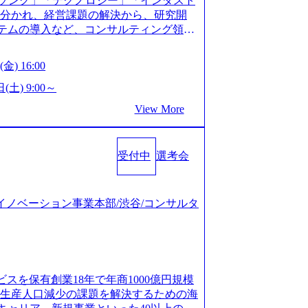
ソング」「テクノロジー」「インダスト
仮説構築や施策立案、クライアントの上位層
年以上の方はGAB受検免除、書類選考の
に分かれ、経営課題の解決から、研究開
パーの作成などを担当。 ● 裁量権 弊社は
している方へ1day選考会当日のご案内を
ステムの導入など、コンサルティング領域
れるフェーズにあります。 事業・組織を拡
ル化により既存事業では成長戦略を描く事
提供まで一貫して支援する総合系・IT系
がスケールしていく過程を体感できま
ため、新規事業立案や既存事業のトラン
に良質な顧客基盤を築いており、Fortu
も大手役員の方へのセールスにも参加でき
金) 16:00
ティングサポートいたします。 (1)既存
業をクライアントとして抱えている 手掛けたプロ
ェクト体制を作っていくことも可能です。
「経営戦略」等のコンサルティング支援
おけるグローバル化」「資生堂グループ
(土) 9:00～
ンサルティング事業以外にもSaaSプロダ
5社をターゲットとし、特にCXOクラスか
トウッドの製品開発」など多岐にわたる コ
め、上記事業に携わることも可能です。
View More
スフォーメーション」の依頼を多数いた
DIと合弁会社「ARISE analytics」
がら自らプロダクト開発や自社の業務改
援を積極的に獲得しない」、弊社がプライムで
クス技術で新たなイノベーションを創出
● BIG4・アクセンチュアをはじめとした
ルティングを行います ＜プロジェクト一
用資料 (https://www.accentur
集まっています ● 平均年齢は35歳で、
のビジネスモデル検討支援 ・金融領域にお
受付中
選考会
-com/document-2/Accenture-Recruiting-Brochur
規ICT事業戦略策定支援 ・スマートシテ
.accenture.com/content/dam/accenture/f
海外事業拠点をシンガポールに設立し、グロー
及び実行支援 ・ロボティクスソリューシ
en-brochure.pdf#zoom=50) 社員発信のキャリアブ
制を構築しています 東京都中央区八重洲2
援 ※その他新規事業や既存デジタルトラ
logs/japan-careers-blog) 江川社長が語る「105点
ジタルイノベーション事業本部/渋谷/コンサルタ
ントラルタワー8階 受動喫煙対策 : 執務室内
マネージャー プロジェクトの管理者とし
l/gen/19/00604/021600008/) 規模拡大で成功する
選考を通過された方 ・すでに応募いただい
営を担う。プロジェクト設計から管理・
nd.jp/articles/-/346218) 大手広告代理
クノロジーコンサルタ
ョン、成果物の品質管理、メンバーの育
(https://markezine.jp/articl
合コンサルティングファームのITコンサル
 主要なプロジェクトの責任者として、マネ
コンサルタントへ。会社に入って、何が変わった？
 ● 戦略コンサルタント ・4年生大学卒
を担う。プロジェクト全体の品質管理
/post-288838) プラダ：ラグジュアリー製品のパーソナ
及び戦略ファームでの
ビスを保有創業18年で年商1000億円規模
レーニングを実施。 ● アソシエイトパ
/case-studies/song/prada-luxury-product-c
齢生産人口減少の課題を解決するための海
て、大規模/高難易度プロジェクトの統括
s://www.accenture.com/jp-ja/case-stud