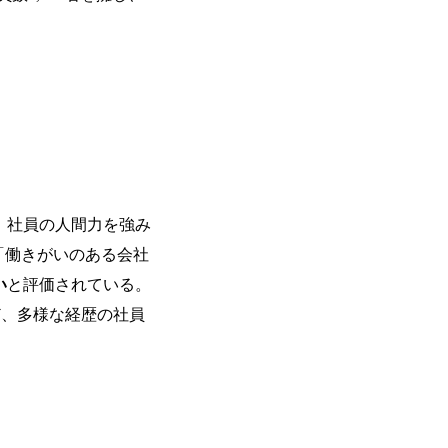
を活用し、顧客の業務革新と効率化の実現に
を深くヒアリングし、企画構想からアジ
貫で推進していただきます。 プロジェ
定義からテストまでの一連の工程におけ
析、顧客ヒアリング、戦略策定、技術選
す。 ＜SE＞ 参画いただく案件はプラ
発～テスト～リリース・リリース後対応
画当初はご経験に応じたフェーズからご
ポートしつつ、徐々に対応範囲を広げてい
的な品質向上を目的とし、プロジェクト
、社員の人間力を強み
ただきます。 課題選定から顧客への企
していただきます。 アジャイル開発を
続で「働きがいのある会社
ながら改善サイクルを回すため、ご自身
い
と評価されている。 ​
く、高い貢献度を実感できます。 ● 勤務地 東京都渋谷区渋谷3丁目6-7 渋谷
ワー 事業所内禁煙(入居する施設に喫煙
ど、多様な経歴の社員
の喫煙を全面的に禁止 ・禁煙サポート制度
れかのご経験をお持ちの方 ・システム・
義～基本設計など上流経験2年以上 ・PM
詳細設計までのいずれかの上流工程の経
験 ・お客様との折衝経験、交渉経験 ・
組まれたご経験 ・アジャイル/スクラムへ