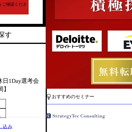
をご確認くださ
探す
休日1Day選考会
岡】
おすすめのセミナー
～
し込み