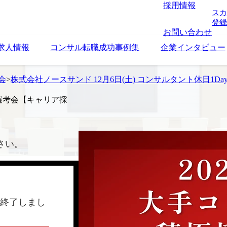
採用情報
スカ
登録
お問い合わせ
求人情報
コンサル転職成功事例集
企業インタビュー
考会
>
株式会社ノースサンド 12月6日(土) コンサルタント休日1D
y選考会【キャリア採
さい。
終了しまし