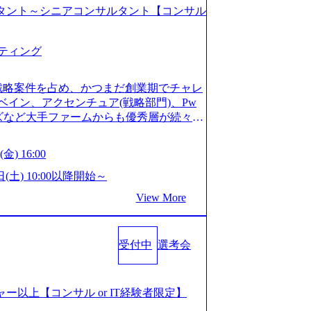
コンサルタント～シニアコンサルタント【コンサル
ティング
戦略案件を占め、かつまだ創業期でチャレ
イン、アクセンチュア(戦略部門)、Pw
ンズなど大手ファームからも優秀層が続々ジ
ァーム。 事業会社機能へ携われる可能性
など リモート比率99%、福岡や北海道在
金) 16:00
ラスから 製造業、金融業、通信業界に強
く予定 インセンティブ支給という他社に
日(土) 10:00以降開始～
026年8月15日(土) 10:00以降開始～
View More
限られておりますので、ご応募いただいてもご対応
サルタント未経験 or IT未経験と判断さ
dayではなく通常選考でのご案内とさせ
受付中
選考会
度の面接で実施) ※面接終了しましたら、後
ていただきます。 ● 一日で最終面接ま
断がつかなかった場合、後日面接や面談の
面接、条件面談それぞれ最大1時間を想定し
ージャー以上【コンサル or IT経験者限定】
URLを共有させていただきます ・面接お