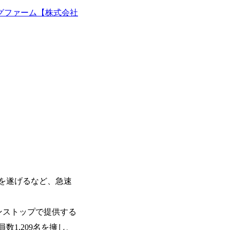
生大学卒業に限る ・大手総合コンサルテ
日(土) 9:00～19:30頃 ※選考会参加人数に
が活発であり、多様なスキルを1社で身
るコンサルティング経験5年以上 ● 戦略
グファーム【株式会社
DTE ① MRS-IMS(旧ITXO-IMS) ② TS&T(旧T
かする「オールインハウス」型の組織体
以下のいずれかの実務経験を有する方 
kuoka ⑥ AMS-PRD ⑦ AMS-H&PS オンラ
主体的かつ柔軟なキャリア形成が可能。 https://stora
ィング経験2年以上 - BIG4のStrat
uction.appspot.com/public/images/2025103
上 ● 求める人物像 ・高いコミュニケーション能
88_1200x698.webp ## 働き方／
ド・テーマや事例にキャッチアップし、
り、 働き甲斐のあるランキング、新卒注
る方 ・自らコンサル業界やクライアン
であり株主からの圧力がないため事業創
提案などに積極的に関わることができる方 ・スケジューリング(優先順位付
て長期的な成長を若手に任せられる環境
む)など、ビジネスベーシックスキルが
重視するため出社勤務。1日の労働時間平均9
年間データ、エンジニア組織） 2026年8月22日(
日(月) 16:00 ※応募者が定員を上回
ていただきます。ご了承ください。 ● 当日
説明会終了後、随時ご案内) ※全てリモ
別に当日の面接案内をお送りいたします
適性検査をご受検いただきます。 ● 詳
ションサーチになります。 ご経験やス
下のいずれかの役割でご活躍いただきま
長を遂げるなど、急速
用となります。 ※案件によっては客先に
サルタント＞ Webアプリケーション、S
ー・スタートアップ企業に対する課題解
ンストップで提供する
規模基幹システムにおける最上流のPoC
員数1,209名を擁し、
メント支援までを一気通貫で担当していま