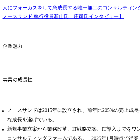
人にフォーカスをして急成長する唯一無二のコンサルティン
ノースサンド 執行役員新山氏、庄司氏インタビュー】
企業魅力
事業の成長性
ノースサンドは2015年に設立され、前年比205%の売上成
な成長を遂げている。 ​
新規事業立案から業務改革、IT戦略立案、IT導入までをワ
コンサルティングファームである。 ​- 2025年1月時点で従業