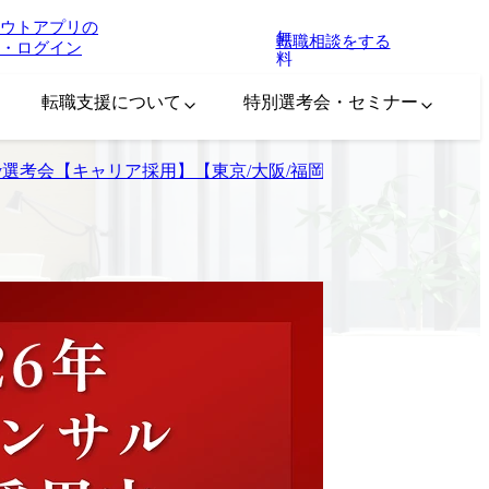
ウトアプリの
無
転職相談をする
・ログイン
料
転職支援について
特別選考会・セミナー
ay選考会【キャリア採用】【東京/大阪/福岡】