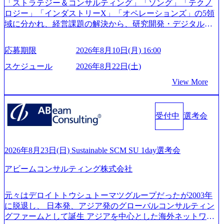
「ストラテジー＆コンサルティング」「ソング」「テクノ
m/@leveragesCh) レバレジーズで活躍するメンバー紹介！〜
ロジー」「インダストリーX」「オペレーションズ」の5領
管理職種編 〜 (https://www.youtube.com/watch?v=RETwZKac2
域に分かれ、経営課題の解決から、研究開発・デジタル・
UI) レバレジーズで活躍するメンバー紹介！〜 営業職種編
マーケティング・ITシステムの導入など、コンサルティン
〜 (https://www.youtube.com/watch?v=XJ7Eam0onXA) 創業以
グ領域からその実行的側面であるITサービスの提供まで一
来黒字を維持し、急成長中でありながら安定した事業を展
応募期限
2026年8月10日(月) 16:00
貫して支援する総合系・IT系ファームである あらゆる産業
開し、高い安定性を持つ企業へと成長している 10年後に1兆
において非常に良質な顧客基盤を築いており、Fortune Globa
スケジュール
2026年8月22日(土)
円を目指す日本にもなかなかないメガベンチャー。創業か
l 500社の80％以上の企業をクライアントとして抱えている
ら黒字経営。年間130%成長 https://storage.googleapis.com/our-
View More
手掛けたプロジェクトは「ファーストリテイリングにおけ
vision-production.appspot.com/public/images/20251030164405_5c
るグローバル化」「資生堂グループのDX化支援」「ヴィヴ
527843-d227-4df8-b86c-5587f843fdf6_1200x471.webp https://stor
age.googleapis.com/our-vision-production.appspot.com/public/imag
ィアン・ウエストウッドの製品開発」など多岐にわたる コ
es/20251030164946_dc0888f6-0539-4887-84d7-34c8d8544226_1
受付中
選考会
ンサルティング活動のみならず、2021年にはKDDIと合弁会
200x666.webp 年間100億円規模の投資の元、10以上もの新規
社「ARISE analytics」を設立し、人工知能とデータアナリテ
事業を立ち上げているため様々な業界を経験することが可
ィクス技術で新たなイノベーションを創出する活動や、デ
能 社内転職が活発であり、多様なスキルを1社で身に着ける
ジタル人材育成の支援も盛んに行う 採用資料 (https://www.ac
2026年8月23日(日) Sustainable SCM SU 1day選考会
ことが可能 事業開発・運用を内包かする「オールインハウ
centure.com/content/dam/accenture/final/accenture-com/document-
ス」型の組織体。社内スカウトや社内公募制度を用いて主
アビームコンサルティング株式会社
2/Accenture-Recruiting-Brochure.pdf#zoom=50) 女性の活躍につ
体的かつ柔軟なキャリア形成が可能。 https://storage.googleap
いて (https://www.accenture.com/content/dam/accenture/final/caree
is.com/our-vision-production.appspot.com/public/images/20251030
rs/corporate/document/women-brochure.pdf#zoom=50) 社員発信
元々はデロイトトウシュトーマツグループだったが2003年
165942_70f09968-1b27-43e6-b849-1cd107c4f488_1200x698.web
のキャリアブログ (https://www.accenture.com/jp-ja/blogs/japan-
に脱退し、 日本発、アジア発のグローバルコンサルティン
p ## 働き方／WLB／待遇 内装8億円超のかっこいいオフィ
careers-blog) 江川社長が語る「105点経営」 (https://business.ni
グファームとして誕生 アジアを中心とした海外ネットワー
スがあり、 働き甲斐のあるランキング、新卒注目ランキン
kkei.com/atcl/gen/19/00604/021600008/) 規模拡大で成功する理