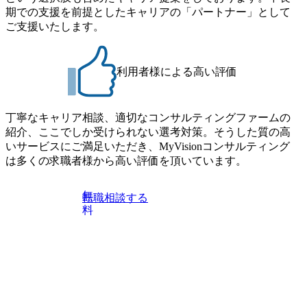
・10月17日(土)開催の選考会にて採用面接を実施する予定で
期での支援を前提としたキャリアの「パートナー」として
Consultant職)≪東京・大阪≫ ・コンサルタント(SCS SUオー
す ※ご都合が合わない方は別途調整いたします 初回プロ
ご支援いたします。
プンポジション)【SCS SU】 ※当日は全体での会社説明な
グラム : ベイン東京オフィス(六本木) ※イベントによりオン
どはなく、個別選考のみの実施を予定しています ※1名あた
ラインまたはオフラインの実施 ※東京オフィスのみのご応
りの拘束時間は1時間～最大2時間半程度を想定しています
募となります。他オフィス希望を含めたご応募はお受けい
※1次面接と最終面接の間をなるべく空けないよう調整して
利用者様による高い評価
たしかねますのでご了承ください ● フルタイムでの職務経
おりますが、調整が叶わないケースもございます オンライ
歴を2年以上お持ちの方で、東京オフィスのコンサルタント
ン 書類選考通過者
ポジションに応募意思がある方 ● 英語・日本語ともにビジ
丁寧なキャリア相談、適切なコンサルティングファームの
ネスレベルの方 ※日本語が母国語でない方は日本語能力
紹介、ここでしか受けられない選考対策。そうした質の高
試験N1またはそれ相当の上級レベルの日本語力(会話・読解
いサービスにご満足いただき、MyVisionコンサルティング
力)
は多くの求職者様から高い評価を頂いています。
無
転職相談する
料