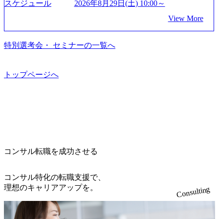
を上回る規模感)、営業利益率も約15％と驚異的な数字とな
れた。クライアントが不確かな未来の中、競争に勝てるよ
スケジュール
2026年8月29日(土) 10:00～
dam/abeam/jp/ja/about/company/ABeamConsultingCompanyProfil
います。 生成AIなどの最新技術とシステムを活用し、顧客
っている、売上・従業員数共にこの8年間で4倍近くの成長
う、カスタマイズされた戦略を策定し、クライアントと共
e_jpn_4.pdf) 『SAP AWARD OF EXCELLENCE 2024』にお
View More
の業務革新と効率化の実現に貢献します。 ＜PL/PM＞ 顧客
を遂げていることから、今後も高い成長が見込まれる 多く
に、提言を具体的な行動に落とし込んでいる。 徹底した
いて優秀賞「プロジェクト・アワード」を受賞 (https://prtime
の要望を深くヒアリングし、企画構想からアジャイル開発
の技術者を抱えており、アビームコンサルティングに続い
「結果主義」を標榜。クライアントのフルポテンシャル実
s.jp/main/html/rd/p/000000010.000123981.html) アビームコンサ
による開発支援までを一気通貫で推進していただきます。
て日本国内2番目にSAP認定コンサルタント制度の有資格者
現を目標に、具体的に目に見える成果を出すことを信条と
特別選考会・ セミナーの一覧へ
ルティング、社員の健康改善を支援 食事・睡眠など可視
プロジェクト提案・推進の中核として、企画・要件定義か
数が多く、特にIT領域に強みを持つ グローバルのポジショ
して、全社戦略やトランスフォーメーション案件を多く扱
化 (https://www.nikkan.co.jp/articles/view/00694812) “失われた3
らテストまでの一連の工程における管理業務に加え、最上
ンに自由に応募できる社内の転職ツール「キャリアズ・マ
っている ベインの社風を体現するものとして「True North」
0年”をアビームの｢人的資本経営｣で取り戻したい (https://ww
流での現状分析、顧客ヒアリング、戦略策定、技術選定、
ーケットプレイス」が存在し、本ツールを活用で上司の引
（真北）という言葉がよくつかわれる。針が少し東に傾い
トップページへ
w.businessinsider.jp/post-283587) アサヒグループホールディン
品質改善なども推進していただきます。 ＜SE＞ 参画いただ
き留めを受けずに移動が可能である（異動者は年間約1,000
て見えるTrue Northとは磁北ではなく真北、風説や思い込み
グスのESG価値の可視化を支援 「インパクト加重会計」
く案件はプライム案件メインです。 要件定義～設計～開発
名） 残業時間や有休取得率など約10項目を数値化すること
による一見正しい答えや、単に理論的に正しいが実行不可
を用いて非財務活動の社会的インパクトを算出 (https://prtime
～テスト～リリース・リリース後対応まで一気通貫でご担
で、実行前後で離職率を半減させることに成功した 18時以
能な答えではなく、企業と社会の最大価値を追求した本当
s.jp/main/html/rd/p/000000015.000123981.html) NECから独立し
当いただきます。 参画当初はご経験に応じたフェーズから
降の会議を原則禁止としているほか、在宅勤務制度の全社
の答えを提供したい、というベインのコンサルティングに
て20年近く成長を続けており、2022年3月期の連結売上高は
ご担当いただき、当社の社員が業務面をサポートしつつ、
展開、ハラスメント抑止に向けた研修の拡充、社外窓口設
おける信念であり、カルチャーにもなっている。 海外オフ
991億円、1,000億円突破が目前となった 2023年4月1日時点
徐々に対応範囲を広げていただきます。 ＜QAエンジニア＞
置など徹底的な仕組み化を推進する 育休取得率は男性6
ィスとの連携が多く、海外プロジェクトへのアサインや海
でグループ従業員数は7523人と、国内でも有数の規模のコ
本質的な品質向上を目的とし、プロジェクトの上流(コンサ
5%、女性100%と全国平均を上回る実績を持ち、女性の管理
外オフィスへのトランスファー制度などが充実している。
ンサルティング会社となり、今後も成長性が大きくみられ
コンサル転職を成功させる
ルティング領域)から参画いただきます。 課題選定から顧客
職率も21.8%（2023年12月時点）とフレキシブルな働き方を
東京オフィスに来るグローバルメンバーも多く、グローバ
る 日本企業的な柔らかい雰囲気が特徴的で、従業員方の人
への企画提案、そして実行までを一気通貫で支援していた
提供 2026年8月22日(土) 面接枠 ①10時開始、②11時開始、
ル・ワンチームで活動している。プロボノ活動にも力を入
柄の良さや未経験者への充実したオンボーディング支援(入
だきます。 アジャイル開発を通じて顧客の要望や提案を柔
③12時開始 2026年8月10日(月) 16:00 各回50分程度を想定 オ
コンサル特化の転職支援で、
れており、これまで多くのNPO・NGOなどの非営利団体に
社時に10日間の間みっちりとコンサルの基礎を支援)を魅力
軟に取り入れながら改善サイクルを回すため、ご自身の提
ンライン 書類選考通過者
理想のキャリアアップを。
無償でコンサルティングを提供している。 2026年8月29日
Consulting
に感じ、他Big4ではなくアビームを選ぶ方も多数 アビーム
案がサービスに直接反映されやすく、高い貢献度を実感で
(土) の対面Kick-offイベントを皮切りに1か月程度のプログラ
といえばSAPをはじめとしたシステム、とイメージされる
きます。 ● 勤務地 東京都渋谷区渋谷3丁目6-7 渋谷金王タワ
ム ※初回プログラム : 8月29日(土)10:00～13:30 2026年8月12
こともあるが実態としては経営戦略策定や新規事業立案な
ー 事業所内禁煙(入居する施設に喫煙専用室あり) ・就業規
日(水) 16:00 Bain & Company Tokyoでは、「Tokyo Be Bold Pr