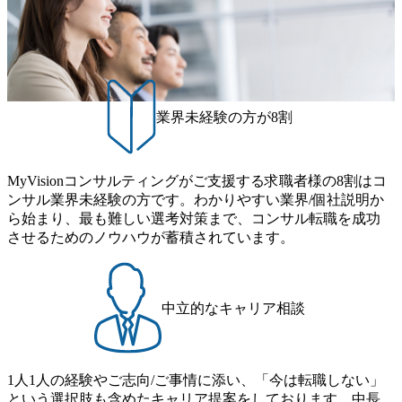
どのトップラインを上げるための戦略案件も多く存在 特に
則により就業時間内の喫煙を全面的に禁止 ・禁煙サポート
ogram (女性候補者向け選考支援プログラム)」を実施いたし
スポーツ&エンターテイメント領域ではBig4に先んじて注力
制度あり オンライン ● 必須要件 以下いずれかのご経験をお
ます。クライアントに斬新なソリューションを提供し、複
し、業界内で大きな存在感を誇る 社員の多様化する生活ス
持ちの方 ・システム・ソフトウェア開発経験3年以上 ・要
雑な経営課題を解決するために、チームのダイバーシティ
タイルやライフイベントに対応した働きやすい職場環境を
件定義～基本設計など上流経験2年以上 ・PMO経験2年以上
は欠かせません。是非、ユニークな視点と高い志を持つ女
実現するため、さまざまなサポート制度を導入している 多
● 歓迎要件 ・要件定義から詳細設計までのいずれかの上流
性の皆様に多数ご参画頂きたいと考え、プログラムを開催
文化理解や女性の活躍推進などの取り組み、また、フレッ
工程の経験 ・サブリーダー以上のマネジメント経験 ・お客
致します。 「未経験では難しいのではないか」、「実際女
業界未経験の方が8割
クス制度やフリーロケーション制度、フルリモート制度な
様との折衝経験、交渉経験 ・組織課題に対して主体的に業
性はどのように活躍をしているのか」、「ケース面接の経
どの多様な働き方をサポートする制度が整備されている 202
務改善に取り組まれたご経験 ・アジャイル/スクラムへの興
験がなく対策の仕方が知りたい」などのお声をたくさんい
6年8月23日(日) 9:00～18:00終了 2026年8月12日(水) 16:00 202
味関心 ● 求める人物像 ・リーダーシップが取れる方/一人称
ただいているため、今回のプログラムでは現役の面接官と
6年8月23日(日)にSustainable SCM SU 1day選考会を開催いた
MyVisionコンサルティングがご支援する求職者様の8割はコ
で主体的に動ける方 ・年齢にこだわらず、アドバイスを素
食事などのカジュアルな交流、実際のプロジェクトのケー
します。 当SUは「GlobalでのSCM構築」や「物流・調達コ
ンサル業界未経験の方です。わかりやすい業界/個社説明か
直に受け取れる方 ・推進力のある方
ススタディ、1対1の模擬面接等、複数のセッションを約1か
ストの構造改革」といった伝統的なテーマに留まらずクラ
ら始まり、最も難しい選考対策まで、コンサル転職を成功
月の期間に渡り行い、選考にご参加いただきます。コンサ
イアントがこれから取組むべき「グリーントランスフォー
させるためのノウハウが蓄積されています。
ルタント未経験の方でも、戦略コンサルタントの具体的な
メーション」、「サーキュラーエコノミー(循環経済)」とい
仕事内容からお話をさせていただきますので、戦略コンサ
った社会課題やテーマに対して、グローバル知見と最新の
ルティングにご興味をお持ちの方は、この機会にぜひご応
事例などを基に企業の構造改革と社会価値の創造の取り組
募ください。 ● 応募後のフロー ・書類選考後、対象者の方
みを行うプロフェッショナルチームです。 今回1day選考対
中立的なキャリア相談
にはWebテストを8月20日までに受験いただきます ・8月21
象となるポジションは下記となります。 ・コンサルタント
日までにプログラム参加者をご案内します ・初回プログラ
(調達改革・設備O&M)【SCS SU】 ・コンサルタント(ECM/
ム : 8月29日(土)10:00～13:30 @ベイン東京オフィス(六本木)
SCM構想・PLM/MES改革)【SSC SU】 ・コンサルタント(物
・プログラム期間中はコンサルタントとの食事会、プロジ
1人1人の経験やご志向/ご事情に添い、「今は転職しない」
流改革/需給プロセス改革)【SSC SU】 ・SCM/ECMデータ・
ェクトのご紹介、ケースワークショップなどを実施します
という選択肢も含めたキャリア提案をしております。中長
プロセス分析・AI活用_Sustainable SCM Strategy Unit(Strategy