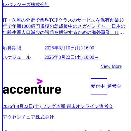
レバレジーズ株式会社
IT・医療の分野で業界TOPクラスのサービスを保有創業18
年で年商1000億円規模の急成長中のメガベンチャー 日本の
年齢生産人口減少の課題を解決するための海外事業、IT事
業、医療・介護事業、若手キャリア、新規事業といった40
以上の事業を展開する オールインハウスの組織体制をとっ
応募期限
2026年8月10日(月) 16:00
ており社内で新しい事業開発などの人員調達できる 独立資
本経営をとっており、事業創造の自由度が高い https://storag
スケジュール
2026年8月22日(土) 10:00～
e.googleapis.com/our-vision-production.appspot.com/public/image
View More
s/20240925162633_7242d0de-3e54-4f03-b076-00318d5c0dff_120
0x644.webp レバレジーズ株式会社 会社説明資料 (https://spea
kerdeck.com/leverages/leverages-hui-she-shao-jie-zi-liao-zhong-tu-
cai-yong-xiang-ke) 「働く人」「事業・サービス」「カルチャ
受付中
選考会
ー」など、レバレジーズのリアルを取り上げています！ (htt
ps://melev.leverages.jp/) レバレジーズグローバル、大分県より
「外国人留学生等受入環境整備事業委託業務」を受託 (http
2026年8月22日(土) ソング本部 週末オンライン選考会
s://prtimes.jp/main/html/rd/p/000000612.000010591.html) レバレ
ジーズ、モチベーション管理システム「NALYSYS」リリー
アクセンチュア株式会社
ス (https://prtimes.jp/main/html/rd/p/000000622.000010591.html) Y
ouTube（【公式】レバレジーズCh） (https://www.youtube.co