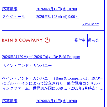
クを通じ、各国や地域に即したグローバル・サービスを提
グ受賞歴多数 あえての未上場であり株主からの圧力がない
由【コンサル業界俯瞰マップ】 (https://diamond.jp/articles/-/34
供している日系最大級の総合コンサルティングファーム
ため事業創造の自由度が高く、赤字事業でも投資して長期
6218) 大手広告代理店出身者などマーケティングのトップ人
応募期限
2026年8月12日(水) 16:00
『Build Beyond As One ®.』をブランドメッセージに掲げ、
的な成長を若手に任せられる環境 対面でのコミュニケーシ
材が集結するワケ (https://markezine.jp/article/detail/45446) エン
企業や組織の変革を通じて社会や産業の課題を解決し、未
ョンメリットを重視するため出社勤務。1日の労働時間平均
スケジュール
2026年8月23日(日) 9:00～
ジニアからコンサルタントへ。会社に入って、何が変わっ
来のありたい姿を実現するとともに、クライアント変革の
9.2時間、有休消化率81%(2024年度の年間データ、エンジニ
た？ (https://www.businessinsider.jp/post-288838) プラダ：ラグ
View More
確実な実現と社会的価値及び経済的価値の追求にも貢献 NE
ア組織） 2026年8月22日(土) 10:00～最長16:00 2026年8月10
ジュアリー製品のパーソナライゼーション (https://www.acce
Cとの戦略的資本提携も実現して、現在はNECのグループ会
日(月) 16:00 ※応募者が定員を上回る場合は、厳正なる審査
nture.com/jp-ja/case-studies/song/prada-luxury-product-customizati
社であり、戦略、業務改革、IT、組織・人事、アウトソー
の上参加者を決定させていただきます。ご了承ください。
on) 大正製薬：ITカーブアウト支援 (https://www.accenture.co
受付中
選考会
シングなどの専門知識と、豊富な経験を持つ約6,000名を超
● 当日の流れ 受付 → 会社説明会 → 面接(会社説明会終了
m/jp-ja/case-studies/consulting/taisho-pharmaceutical)（ストラテ
えるプロフェッショナルを有する 金融、製造、流通、エネ
後、随時ご案内) ※全てリモートにて実施します。 ※参加
ジー & コンサルティング） ソフトバンク：初のオンライン
ルギー、情報通信、公共事業など幅広い分野をクライアン
される方に個別に当日の面接案内をお送りいたします。 ※
開催「SoftBank World 2020」でマーケ＆営業のDX実現 (http
トとしている SAP領域においては日本市場No.1を誇り、全
通常の選考フローと異なり、事前に適性検査をご受検いた
2026年8月29日(土) 2026 Tokyo Be Bold Program
s://www.accenture.com/jp-ja/case-studies/communications-media/so
世界で6,400件以上、日本国内で企業最多の5,399件のSAP認
だきます。 ● 詳細 デジタルイノベーション事業部でのポジ
ftbank)（通信） 経済産業省：事業者の申請手続きを電子化
ベイン・アンド・カンパニー
定コンサルタント資格を取得している また、日本国内企業
ションサーチになります。 ご経験やスキル、そして適性や
する「保安ネット」を構築。省庁DXの先進事例を実現 (http
として最多の3,200件のSAP S/4HANA®認定コンサルタント
志向性に合わせて、以下のいずれかの役割でご活躍いただ
s://www.accenture.com/jp-ja/case-studies/public-service/meti-indust
資格も保有、さまざまな業界・業種でのプロジェクト実績
きます。 ※本求人はレバテック株式会社の雇用となりま
ry-safety-network)（公共サービス） カルビー：SAP HANAの
ベイン・アンド・カンパニー（Bain & Company)は、1973年
と蓄積されたノウハウを基に独自の方法論やテンプレート
す。 ※案件によっては客先に出向いての作業も発生しま
導入で基幹システムを刷新 (https://www.accenture.com/jp-ja/ca
にビル・ベインによって設立された、経営戦略コンサルテ
を開発し、それらを活用してお客様に最適なSAPコンサル
す。 ＜ITコンサルタント＞ Webアプリケーション、SaaS系
se-studies/consumer-goods-services/calbee)（消費財・サービ
ィングファーム。世界38か国に63拠点（2022年2月時点）、
ティングサービスを提供する https://storage.googleapis.com/our
の領域において、大手・ベンチャー・スタートアップ企業
ス） 世界49カ国に約73万人以上（2024年5月時点）の社員を
東京オフィスは1982年に開設。 「コンサルタントがクライ
-vision-production.appspot.com/public/images/20240925132728_9
に対する課題解決支援を行います。 直近の案件では、大規
擁し、世界120以上の国の企業を顧客に売上641億ドルを誇
アントにお届けするのは単なるレポートではなく、『結
96dc8f2-7d54-42b9-a7ae-8c532c52d3d8_1200x678.webp アビー
応募期限
2026年8月12日(水) 16:00
模基幹システムにおける最上流のPoC(概念実証)支援から構
る 日本では2.3万人以上の従業員を擁しており(会計系BIG4
果』である。」この原則のもと、ベインは1973年に創業さ
ムコンサルティング会社資料 (https://www.abeam.com/content/
想策定、開発マネジメント支援までを一気通貫で担当して