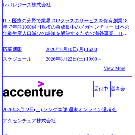
レバレジーズ株式会社
IT・医療の分野で業界TOPクラスのサービスを保有創業18
年で年商1000億円規模の急成長中のメガベンチャー 日本の
年齢生産人口減少の課題を解決するための海外事業、IT事
業、医療・介護事業、若手キャリア、新規事業といった40
以上の事業を展開する オールインハウスの組織体制をとっ
応募期限
2026年8月10日(月) 16:00
ており社内で新しい事業開発などの人員調達できる 独立資
本経営をとっており、事業創造の自由度が高い https://storag
スケジュール
2026年8月22日(土) 10:00～
e.googleapis.com/our-vision-production.appspot.com/public/image
View More
s/20240925162633_7242d0de-3e54-4f03-b076-00318d5c0dff_120
0x644.webp レバレジーズ株式会社 会社説明資料 (https://spea
kerdeck.com/leverages/leverages-hui-she-shao-jie-zi-liao-zhong-tu-
cai-yong-xiang-ke) 「働く人」「事業・サービス」「カルチャ
受付中
選考会
ー」など、レバレジーズのリアルを取り上げています！ (htt
ps://melev.leverages.jp/) レバレジーズグローバル、大分県より
「外国人留学生等受入環境整備事業委託業務」を受託 (http
2026年8月22日(土) ソング本部 週末オンライン選考会
s://prtimes.jp/main/html/rd/p/000000612.000010591.html) レバレ
ジーズ、モチベーション管理システム「NALYSYS」リリー
アクセンチュア株式会社
ス (https://prtimes.jp/main/html/rd/p/000000622.000010591.html) Y
ouTube（【公式】レバレジーズCh） (https://www.youtube.co