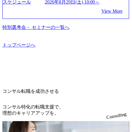
を上回る規模感)、営業利益率も約15％と驚異的な数字とな
れた。クライアントが不確かな未来の中、競争に勝てるよ
スケジュール
2026年8月29日(土) 10:00～
dam/abeam/jp/ja/about/company/ABeamConsultingCompanyProfil
います。 生成AIなどの最新技術とシステムを活用し、顧客
っている、売上・従業員数共にこの8年間で4倍近くの成長
う、カスタマイズされた戦略を策定し、クライアントと共
e_jpn_4.pdf) 『SAP AWARD OF EXCELLENCE 2024』にお
View More
の業務革新と効率化の実現に貢献します。 ＜PL/PM＞ 顧客
を遂げていることから、今後も高い成長が見込まれる 多く
に、提言を具体的な行動に落とし込んでいる。 徹底した
いて優秀賞「プロジェクト・アワード」を受賞 (https://prtime
の要望を深くヒアリングし、企画構想からアジャイル開発
の技術者を抱えており、アビームコンサルティングに続い
「結果主義」を標榜。クライアントのフルポテンシャル実
s.jp/main/html/rd/p/000000010.000123981.html) アビームコンサ
による開発支援までを一気通貫で推進していただきます。
て日本国内2番目にSAP認定コンサルタント制度の有資格者
現を目標に、具体的に目に見える成果を出すことを信条と
特別選考会・ セミナーの一覧へ
ルティング、社員の健康改善を支援 食事・睡眠など可視
プロジェクト提案・推進の中核として、企画・要件定義か
数が多く、特にIT領域に強みを持つ グローバルのポジショ
して、全社戦略やトランスフォーメーション案件を多く扱
化 (https://www.nikkan.co.jp/articles/view/00694812) “失われた3
らテストまでの一連の工程における管理業務に加え、最上
ンに自由に応募できる社内の転職ツール「キャリアズ・マ
っている ベインの社風を体現するものとして「True North」
0年”をアビームの｢人的資本経営｣で取り戻したい (https://ww
流での現状分析、顧客ヒアリング、戦略策定、技術選定、
ーケットプレイス」が存在し、本ツールを活用で上司の引
（真北）という言葉がよくつかわれる。針が少し東に傾い
トップページへ
w.businessinsider.jp/post-283587) アサヒグループホールディン
品質改善なども推進していただきます。 ＜SE＞ 参画いただ
き留めを受けずに移動が可能である（異動者は年間約1,000
て見えるTrue Northとは磁北ではなく真北、風説や思い込み
グスのESG価値の可視化を支援 「インパクト加重会計」
く案件はプライム案件メインです。 要件定義～設計～開発
名） 残業時間や有休取得率など約10項目を数値化すること
による一見正しい答えや、単に理論的に正しいが実行不可
を用いて非財務活動の社会的インパクトを算出 (https://prtime
～テスト～リリース・リリース後対応まで一気通貫でご担
で、実行前後で離職率を半減させることに成功した 18時以
能な答えではなく、企業と社会の最大価値を追求した本当
s.jp/main/html/rd/p/000000015.000123981.html) NECから独立し
当いただきます。 参画当初はご経験に応じたフェーズから
降の会議を原則禁止としているほか、在宅勤務制度の全社
の答えを提供したい、というベインのコンサルティングに
て20年近く成長を続けており、2022年3月期の連結売上高は
ご担当いただき、当社の社員が業務面をサポートしつつ、
展開、ハラスメント抑止に向けた研修の拡充、社外窓口設
おける信念であり、カルチャーにもなっている。 海外オフ
991億円、1,000億円突破が目前となった 2023年4月1日時点
徐々に対応範囲を広げていただきます。 ＜QAエンジニア＞
置など徹底的な仕組み化を推進する 育休取得率は男性6
ィスとの連携が多く、海外プロジェクトへのアサインや海
でグループ従業員数は7523人と、国内でも有数の規模のコ
本質的な品質向上を目的とし、プロジェクトの上流(コンサ
5%、女性100%と全国平均を上回る実績を持ち、女性の管理
外オフィスへのトランスファー制度などが充実している。
ンサルティング会社となり、今後も成長性が大きくみられ
コンサル転職を成功させる
ルティング領域)から参画いただきます。 課題選定から顧客
職率も21.8%（2023年12月時点）とフレキシブルな働き方を
東京オフィスに来るグローバルメンバーも多く、グローバ
る 日本企業的な柔らかい雰囲気が特徴的で、従業員方の人
への企画提案、そして実行までを一気通貫で支援していた
提供 2026年8月22日(土) 面接枠 ①10時開始、②11時開始、
ル・ワンチームで活動している。プロボノ活動にも力を入
柄の良さや未経験者への充実したオンボーディング支援(入
だきます。 アジャイル開発を通じて顧客の要望や提案を柔
③12時開始 2026年8月10日(月) 16:00 各回50分程度を想定 オ
コンサル特化の転職支援で、
れており、これまで多くのNPO・NGOなどの非営利団体に
社時に10日間の間みっちりとコンサルの基礎を支援)を魅力
軟に取り入れながら改善サイクルを回すため、ご自身の提
ンライン 書類選考通過者
理想のキャリアアップを。
無償でコンサルティングを提供している。 2026年8月29日
Consulting
に感じ、他Big4ではなくアビームを選ぶ方も多数 アビーム
案がサービスに直接反映されやすく、高い貢献度を実感で
(土) の対面Kick-offイベントを皮切りに1か月程度のプログラ
といえばSAPをはじめとしたシステム、とイメージされる
きます。 ● 勤務地 東京都渋谷区渋谷3丁目6-7 渋谷金王タワ
ム ※初回プログラム : 8月29日(土)10:00～13:30 2026年8月12
こともあるが実態としては経営戦略策定や新規事業立案な
ー 事業所内禁煙(入居する施設に喫煙専用室あり) ・就業規
日(水) 16:00 Bain & Company Tokyoでは、「Tokyo Be Bold Pr