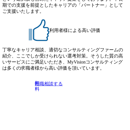
・10月17日(土)開催の選考会にて採用面接を実施する予定で
期での支援を前提としたキャリアの「パートナー」として
Consultant職)≪東京・大阪≫ ・コンサルタント(SCS SUオー
す ※ご都合が合わない方は別途調整いたします 初回プロ
ご支援いたします。
プンポジション)【SCS SU】 ※当日は全体での会社説明な
グラム : ベイン東京オフィス(六本木) ※イベントによりオン
どはなく、個別選考のみの実施を予定しています ※1名あた
ラインまたはオフラインの実施 ※東京オフィスのみのご応
りの拘束時間は1時間～最大2時間半程度を想定しています
募となります。他オフィス希望を含めたご応募はお受けい
※1次面接と最終面接の間をなるべく空けないよう調整して
利用者様による高い評価
たしかねますのでご了承ください ● フルタイムでの職務経
おりますが、調整が叶わないケースもございます オンライ
歴を2年以上お持ちの方で、東京オフィスのコンサルタント
ン 書類選考通過者
ポジションに応募意思がある方 ● 英語・日本語ともにビジ
丁寧なキャリア相談、適切なコンサルティングファームの
ネスレベルの方 ※日本語が母国語でない方は日本語能力
紹介、ここでしか受けられない選考対策。そうした質の高
試験N1またはそれ相当の上級レベルの日本語力(会話・読解
いサービスにご満足いただき、MyVisionコンサルティング
力)
は多くの求職者様から高い評価を頂いています。
無
転職相談する
料