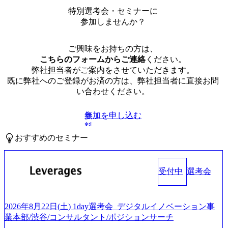
特別選考会・セミナーに
参加しませんか？
ご興味をお持ちの方は、
こちらのフォームからご連絡
ください。
弊社担当者がご案内をさせていただきます。
既に弊社へのご登録がお済の方は、弊社担当者に直接お問
い合わせください。
参加を申し込む
無
料
おすすめのセミナー
受付中
選考会
2026年8月22日(土) 1day選考会_デジタルイノベーション事
業本部/渋谷/コンサルタント/ポジションサーチ