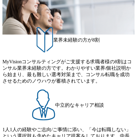
どのトップラインを上げるための戦略案件も多く存在 特に
則により就業時間内の喫煙を全面的に禁止 ・禁煙サポート
ogram (女性候補者向け選考支援プログラム)」を実施いたし
スポーツ&エンターテイメント領域ではBig4に先んじて注力
制度あり オンライン ● 必須要件 以下いずれかのご経験をお
ます。クライアントに斬新なソリューションを提供し、複
し、業界内で大きな存在感を誇る 社員の多様化する生活ス
持ちの方 ・システム・ソフトウェア開発経験3年以上 ・要
雑な経営課題を解決するために、チームのダイバーシティ
タイルやライフイベントに対応した働きやすい職場環境を
件定義～基本設計など上流経験2年以上 ・PMO経験2年以上
は欠かせません。是非、ユニークな視点と高い志を持つ女
実現するため、さまざまなサポート制度を導入している 多
● 歓迎要件 ・要件定義から詳細設計までのいずれかの上流
性の皆様に多数ご参画頂きたいと考え、プログラムを開催
文化理解や女性の活躍推進などの取り組み、また、フレッ
工程の経験 ・サブリーダー以上のマネジメント経験 ・お客
致します。 「未経験では難しいのではないか」、「実際女
業界未経験の方が8割
クス制度やフリーロケーション制度、フルリモート制度な
様との折衝経験、交渉経験 ・組織課題に対して主体的に業
性はどのように活躍をしているのか」、「ケース面接の経
どの多様な働き方をサポートする制度が整備されている 202
務改善に取り組まれたご経験 ・アジャイル/スクラムへの興
験がなく対策の仕方が知りたい」などのお声をたくさんい
6年8月23日(日) 9:00～18:00終了 2026年8月12日(水) 16:00 202
味関心 ● 求める人物像 ・リーダーシップが取れる方/一人称
ただいているため、今回のプログラムでは現役の面接官と
6年8月23日(日)にSustainable SCM SU 1day選考会を開催いた
MyVisionコンサルティングがご支援する求職者様の8割はコ
で主体的に動ける方 ・年齢にこだわらず、アドバイスを素
食事などのカジュアルな交流、実際のプロジェクトのケー
します。 当SUは「GlobalでのSCM構築」や「物流・調達コ
ンサル業界未経験の方です。わかりやすい業界/個社説明か
直に受け取れる方 ・推進力のある方
ススタディ、1対1の模擬面接等、複数のセッションを約1か
ストの構造改革」といった伝統的なテーマに留まらずクラ
ら始まり、最も難しい選考対策まで、コンサル転職を成功
月の期間に渡り行い、選考にご参加いただきます。コンサ
イアントがこれから取組むべき「グリーントランスフォー
させるためのノウハウが蓄積されています。
ルタント未経験の方でも、戦略コンサルタントの具体的な
メーション」、「サーキュラーエコノミー(循環経済)」とい
仕事内容からお話をさせていただきますので、戦略コンサ
った社会課題やテーマに対して、グローバル知見と最新の
ルティングにご興味をお持ちの方は、この機会にぜひご応
事例などを基に企業の構造改革と社会価値の創造の取り組
募ください。 ● 応募後のフロー ・書類選考後、対象者の方
みを行うプロフェッショナルチームです。 今回1day選考対
中立的なキャリア相談
にはWebテストを8月20日までに受験いただきます ・8月21
象となるポジションは下記となります。 ・コンサルタント
日までにプログラム参加者をご案内します ・初回プログラ
(調達改革・設備O&M)【SCS SU】 ・コンサルタント(ECM/
ム : 8月29日(土)10:00～13:30 @ベイン東京オフィス(六本木)
SCM構想・PLM/MES改革)【SSC SU】 ・コンサルタント(物
・プログラム期間中はコンサルタントとの食事会、プロジ
1人1人の経験やご志向/ご事情に添い、「今は転職しない」
流改革/需給プロセス改革)【SSC SU】 ・SCM/ECMデータ・
ェクトのご紹介、ケースワークショップなどを実施します
という選択肢も含めたキャリア提案をしております。中長
プロセス分析・AI活用_Sustainable SCM Strategy Unit(Strategy