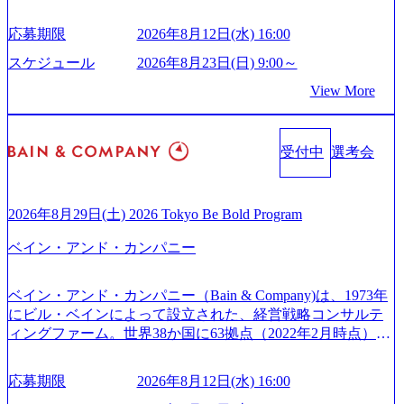
クを通じ、各国や地域に即したグローバル・サービスを提
グ受賞歴多数 あえての未上場であり株主からの圧力がない
由【コンサル業界俯瞰マップ】 (https://diamond.jp/articles/-/34
供している日系最大級の総合コンサルティングファーム
ため事業創造の自由度が高く、赤字事業でも投資して長期
6218) 大手広告代理店出身者などマーケティングのトップ人
応募期限
2026年8月12日(水) 16:00
『Build Beyond As One ®.』をブランドメッセージに掲げ、
的な成長を若手に任せられる環境 対面でのコミュニケーシ
材が集結するワケ (https://markezine.jp/article/detail/45446) エン
企業や組織の変革を通じて社会や産業の課題を解決し、未
ョンメリットを重視するため出社勤務。1日の労働時間平均
スケジュール
2026年8月23日(日) 9:00～
ジニアからコンサルタントへ。会社に入って、何が変わっ
来のありたい姿を実現するとともに、クライアント変革の
9.2時間、有休消化率81%(2024年度の年間データ、エンジニ
た？ (https://www.businessinsider.jp/post-288838) プラダ：ラグ
View More
確実な実現と社会的価値及び経済的価値の追求にも貢献 NE
ア組織） 2026年8月22日(土) 10:00～最長16:00 2026年8月10
ジュアリー製品のパーソナライゼーション (https://www.acce
Cとの戦略的資本提携も実現して、現在はNECのグループ会
日(月) 16:00 ※応募者が定員を上回る場合は、厳正なる審査
nture.com/jp-ja/case-studies/song/prada-luxury-product-customizati
社であり、戦略、業務改革、IT、組織・人事、アウトソー
の上参加者を決定させていただきます。ご了承ください。
on) 大正製薬：ITカーブアウト支援 (https://www.accenture.co
受付中
選考会
シングなどの専門知識と、豊富な経験を持つ約6,000名を超
● 当日の流れ 受付 → 会社説明会 → 面接(会社説明会終了
m/jp-ja/case-studies/consulting/taisho-pharmaceutical)（ストラテ
えるプロフェッショナルを有する 金融、製造、流通、エネ
後、随時ご案内) ※全てリモートにて実施します。 ※参加
ジー & コンサルティング） ソフトバンク：初のオンライン
ルギー、情報通信、公共事業など幅広い分野をクライアン
される方に個別に当日の面接案内をお送りいたします。 ※
開催「SoftBank World 2020」でマーケ＆営業のDX実現 (http
トとしている SAP領域においては日本市場No.1を誇り、全
通常の選考フローと異なり、事前に適性検査をご受検いた
2026年8月29日(土) 2026 Tokyo Be Bold Program
s://www.accenture.com/jp-ja/case-studies/communications-media/so
世界で6,400件以上、日本国内で企業最多の5,399件のSAP認
だきます。 ● 詳細 デジタルイノベーション事業部でのポジ
ftbank)（通信） 経済産業省：事業者の申請手続きを電子化
ベイン・アンド・カンパニー
定コンサルタント資格を取得している また、日本国内企業
ションサーチになります。 ご経験やスキル、そして適性や
する「保安ネット」を構築。省庁DXの先進事例を実現 (http
として最多の3,200件のSAP S/4HANA®認定コンサルタント
志向性に合わせて、以下のいずれかの役割でご活躍いただ
s://www.accenture.com/jp-ja/case-studies/public-service/meti-indust
資格も保有、さまざまな業界・業種でのプロジェクト実績
きます。 ※本求人はレバテック株式会社の雇用となりま
ry-safety-network)（公共サービス） カルビー：SAP HANAの
ベイン・アンド・カンパニー（Bain & Company)は、1973年
と蓄積されたノウハウを基に独自の方法論やテンプレート
す。 ※案件によっては客先に出向いての作業も発生しま
導入で基幹システムを刷新 (https://www.accenture.com/jp-ja/ca
にビル・ベインによって設立された、経営戦略コンサルテ
を開発し、それらを活用してお客様に最適なSAPコンサル
す。 ＜ITコンサルタント＞ Webアプリケーション、SaaS系
se-studies/consumer-goods-services/calbee)（消費財・サービ
ィングファーム。世界38か国に63拠点（2022年2月時点）、
ティングサービスを提供する https://storage.googleapis.com/our
の領域において、大手・ベンチャー・スタートアップ企業
ス） 世界49カ国に約73万人以上（2024年5月時点）の社員を
東京オフィスは1982年に開設。 「コンサルタントがクライ
-vision-production.appspot.com/public/images/20240925132728_9
に対する課題解決支援を行います。 直近の案件では、大規
擁し、世界120以上の国の企業を顧客に売上641億ドルを誇
アントにお届けするのは単なるレポートではなく、『結
96dc8f2-7d54-42b9-a7ae-8c532c52d3d8_1200x678.webp アビー
応募期限
2026年8月12日(水) 16:00
模基幹システムにおける最上流のPoC(概念実証)支援から構
る 日本では2.3万人以上の従業員を擁しており(会計系BIG4
果』である。」この原則のもと、ベインは1973年に創業さ
ムコンサルティング会社資料 (https://www.abeam.com/content/
想策定、開発マネジメント支援までを一気通貫で担当して