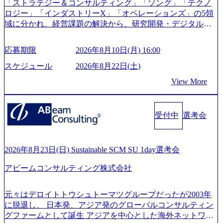
「ストラテジー＆コンサルティング」「ソング」「テクノ
m/@leveragesCh) レバレジーズで活躍するメンバー紹介！〜
ロジー」「インダストリーX」「オペレーションズ」の5領
管理職種編 〜 (https://www.youtube.com/watch?v=RETwZKac2
域に分かれ、経営課題の解決から、研究開発・デジタル・
UI) レバレジーズで活躍するメンバー紹介！〜 営業職種編
マーケティング・ITシステムの導入など、コンサルティン
〜 (https://www.youtube.com/watch?v=XJ7Eam0onXA) 創業以
グ領域からその実行的側面であるITサービスの提供まで一
来黒字を維持し、急成長中でありながら安定した事業を展
応募期限
2026年8月10日(月) 16:00
貫して支援する総合系・IT系ファームである あらゆる産業
開し、高い安定性を持つ企業へと成長している 10年後に1兆
において非常に良質な顧客基盤を築いており、Fortune Globa
スケジュール
2026年8月22日(土)
円を目指す日本にもなかなかないメガベンチャー。創業か
l 500社の80％以上の企業をクライアントとして抱えている
ら黒字経営。年間130%成長 https://storage.googleapis.com/our-
View More
手掛けたプロジェクトは「ファーストリテイリングにおけ
vision-production.appspot.com/public/images/20251030164405_5c
るグローバル化」「資生堂グループのDX化支援」「ヴィヴ
527843-d227-4df8-b86c-5587f843fdf6_1200x471.webp https://stor
age.googleapis.com/our-vision-production.appspot.com/public/imag
ィアン・ウエストウッドの製品開発」など多岐にわたる コ
es/20251030164946_dc0888f6-0539-4887-84d7-34c8d8544226_1
受付中
選考会
ンサルティング活動のみならず、2021年にはKDDIと合弁会
200x666.webp 年間100億円規模の投資の元、10以上もの新規
社「ARISE analytics」を設立し、人工知能とデータアナリテ
事業を立ち上げているため様々な業界を経験することが可
ィクス技術で新たなイノベーションを創出する活動や、デ
能 社内転職が活発であり、多様なスキルを1社で身に着ける
ジタル人材育成の支援も盛んに行う 採用資料 (https://www.ac
2026年8月23日(日) Sustainable SCM SU 1day選考会
ことが可能 事業開発・運用を内包かする「オールインハウ
centure.com/content/dam/accenture/final/accenture-com/document-
ス」型の組織体。社内スカウトや社内公募制度を用いて主
アビームコンサルティング株式会社
2/Accenture-Recruiting-Brochure.pdf#zoom=50) 女性の活躍につ
体的かつ柔軟なキャリア形成が可能。 https://storage.googleap
いて (https://www.accenture.com/content/dam/accenture/final/caree
is.com/our-vision-production.appspot.com/public/images/20251030
rs/corporate/document/women-brochure.pdf#zoom=50) 社員発信
元々はデロイトトウシュトーマツグループだったが2003年
165942_70f09968-1b27-43e6-b849-1cd107c4f488_1200x698.web
のキャリアブログ (https://www.accenture.com/jp-ja/blogs/japan-
に脱退し、 日本発、アジア発のグローバルコンサルティン
p ## 働き方／WLB／待遇 内装8億円超のかっこいいオフィ
careers-blog) 江川社長が語る「105点経営」 (https://business.ni
グファームとして誕生 アジアを中心とした海外ネットワー
スがあり、 働き甲斐のあるランキング、新卒注目ランキン
kkei.com/atcl/gen/19/00604/021600008/) 規模拡大で成功する理