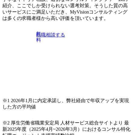
ネスレベルの方 ※日本語が母国語でない方は日本語能力
紹介、ここでしか受けられない選考対策。そうした質の高
試験N1またはそれ相当の上級レベルの日本語力(会話・読解
いサービスにご満足いただき、MyVisionコンサルティング
力)
は多くの求職者様から高い評価を頂いています。
無
転職相談する
料
※1 2026年1月に内定承諾し、弊社経由で年収アップを実現
した方の平均値
※2 厚生労働省職業安定局 人材サービス総合サイトより 最
新2025年度（2025年4月~2026年3月）におけるコンサル特化