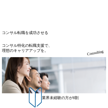
グスのESG価値の可視化を支援 「インパクト加重会計」
く案件はプライム案件メインです。 要件定義～設計～開発
名） 残業時間や有休取得率など約10項目を数値化すること
による一見正しい答えや、単に理論的に正しいが実行不可
を用いて非財務活動の社会的インパクトを算出 (https://prtime
～テスト～リリース・リリース後対応まで一気通貫でご担
で、実行前後で離職率を半減させることに成功した 18時以
能な答えではなく、企業と社会の最大価値を追求した本当
s.jp/main/html/rd/p/000000015.000123981.html) NECから独立し
当いただきます。 参画当初はご経験に応じたフェーズから
降の会議を原則禁止としているほか、在宅勤務制度の全社
の答えを提供したい、というベインのコンサルティングに
て20年近く成長を続けており、2022年3月期の連結売上高は
ご担当いただき、当社の社員が業務面をサポートしつつ、
展開、ハラスメント抑止に向けた研修の拡充、社外窓口設
おける信念であり、カルチャーにもなっている。 海外オフ
991億円、1,000億円突破が目前となった 2023年4月1日時点
徐々に対応範囲を広げていただきます。 ＜QAエンジニア＞
置など徹底的な仕組み化を推進する 育休取得率は男性6
ィスとの連携が多く、海外プロジェクトへのアサインや海
でグループ従業員数は7523人と、国内でも有数の規模のコ
本質的な品質向上を目的とし、プロジェクトの上流(コンサ
5%、女性100%と全国平均を上回る実績を持ち、女性の管理
外オフィスへのトランスファー制度などが充実している。
ンサルティング会社となり、今後も成長性が大きくみられ
コンサル転職を成功させる
ルティング領域)から参画いただきます。 課題選定から顧客
職率も21.8%（2023年12月時点）とフレキシブルな働き方を
東京オフィスに来るグローバルメンバーも多く、グローバ
る 日本企業的な柔らかい雰囲気が特徴的で、従業員方の人
への企画提案、そして実行までを一気通貫で支援していた
提供 2026年8月22日(土) 面接枠 ①10時開始、②11時開始、
ル・ワンチームで活動している。プロボノ活動にも力を入
柄の良さや未経験者への充実したオンボーディング支援(入
だきます。 アジャイル開発を通じて顧客の要望や提案を柔
③12時開始 2026年8月10日(月) 16:00 各回50分程度を想定 オ
コンサル特化の転職支援で、
れており、これまで多くのNPO・NGOなどの非営利団体に
社時に10日間の間みっちりとコンサルの基礎を支援)を魅力
軟に取り入れながら改善サイクルを回すため、ご自身の提
ンライン 書類選考通過者
理想のキャリアアップを。
無償でコンサルティングを提供している。 2026年8月29日
Consulting
に感じ、他Big4ではなくアビームを選ぶ方も多数 アビーム
案がサービスに直接反映されやすく、高い貢献度を実感で
(土) の対面Kick-offイベントを皮切りに1か月程度のプログラ
といえばSAPをはじめとしたシステム、とイメージされる
きます。 ● 勤務地 東京都渋谷区渋谷3丁目6-7 渋谷金王タワ
ム ※初回プログラム : 8月29日(土)10:00～13:30 2026年8月12
こともあるが実態としては経営戦略策定や新規事業立案な
ー 事業所内禁煙(入居する施設に喫煙専用室あり) ・就業規
日(水) 16:00 Bain & Company Tokyoでは、「Tokyo Be Bold Pr
どのトップラインを上げるための戦略案件も多く存在 特に
則により就業時間内の喫煙を全面的に禁止 ・禁煙サポート
ogram (女性候補者向け選考支援プログラム)」を実施いたし
スポーツ&エンターテイメント領域ではBig4に先んじて注力
制度あり オンライン ● 必須要件 以下いずれかのご経験をお
ます。クライアントに斬新なソリューションを提供し、複
し、業界内で大きな存在感を誇る 社員の多様化する生活ス
持ちの方 ・システム・ソフトウェア開発経験3年以上 ・要
雑な経営課題を解決するために、チームのダイバーシティ
タイルやライフイベントに対応した働きやすい職場環境を
件定義～基本設計など上流経験2年以上 ・PMO経験2年以上
は欠かせません。是非、ユニークな視点と高い志を持つ女
実現するため、さまざまなサポート制度を導入している 多
● 歓迎要件 ・要件定義から詳細設計までのいずれかの上流
性の皆様に多数ご参画頂きたいと考え、プログラムを開催
文化理解や女性の活躍推進などの取り組み、また、フレッ
工程の経験 ・サブリーダー以上のマネジメント経験 ・お客
致します。 「未経験では難しいのではないか」、「実際女
業界未経験の方が8割
クス制度やフリーロケーション制度、フルリモート制度な
様との折衝経験、交渉経験 ・組織課題に対して主体的に業
性はどのように活躍をしているのか」、「ケース面接の経
どの多様な働き方をサポートする制度が整備されている 202
務改善に取り組まれたご経験 ・アジャイル/スクラムへの興
験がなく対策の仕方が知りたい」などのお声をたくさんい