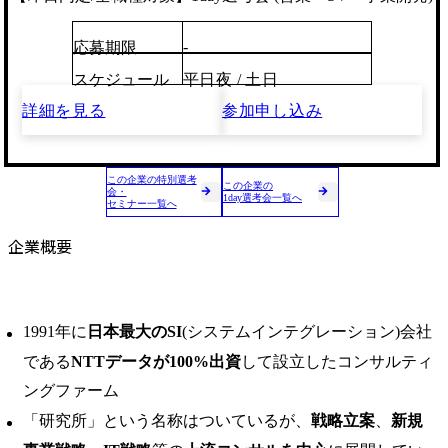
-
応募期限
スケジュール
平日夜 / 土日
詳細を見る
参加申し込み
この企業の特別選考
この企業の
会・
1day選考会一覧へ
セミナー一覧へ
企業概要
1991年に
日本最大のSI
(システムインテグレーション)会社
である
NTTデータが100%出資
して設立したコンサルティ
ングファーム
「研究所」という名称はついているが、
戦略立案
、
新規