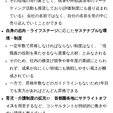
その領域の専門家として、執筆や外部講演等のマーケ
ティング活動も推奨しており(評価制度にも盛り込まれ
ている)、会社の名前ではなく、自分の名前を世の中に
売り込んでいくことができる
自身の志向・ライフステージ
に応じた
サステナブルな環
境・制度
一定年数で昇格しなければならない制度はなく、「現
職責の役割を果たせるなら貴重な人材」とみなされる
そのため、社内の横並び競争や単年度の業績にとらわ
れず、成果が出にくい領域にも挑戦しやすい風土が醸
成されている
一方で、昇格年数などのガイドラインもないため1年目
でも実力があればどんどん昇格できる
育児・介護制度の拡充
や、
首都圏各地にサテライトオフ
ィス
を用意するなど、コンサルタントが持続的に働きや