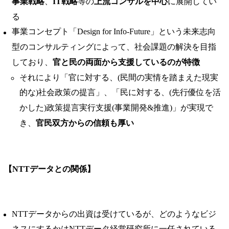
事業戦略
、
IT戦略
等の
上流コンサルを中心
に展開してい
る
事業コンセプト「Design for Info-Future」という未来志向
型のコンサルティングによって、社会課題の解決を目指
しており、
官と民の両面から支援しているのが特徴
それにより「官に対する、(民間の実情を踏まえた現実
的な)社会政策の提言」、「民に対する、(先行優位を活
かした)政策提言実行支援(事業開発&推進)」が実現で
き、
官民双方からの信頼も厚い
【NTTデータとの関係】
NTTデータからの出資は受けているが、どのようなビジ
ネスにするかはNTTデータ経営研究所に一任されている