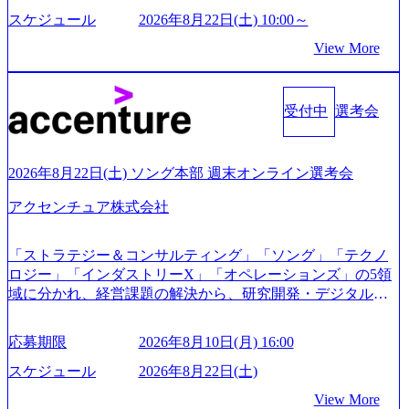
本経営をとっており、事業創造の自由度が高い https://storag
スケジュール
2026年8月22日(土) 10:00～
e.googleapis.com/our-vision-production.appspot.com/public/image
View More
s/20240925162633_7242d0de-3e54-4f03-b076-00318d5c0dff_120
0x644.webp レバレジーズ株式会社 会社説明資料 (https://spea
kerdeck.com/leverages/leverages-hui-she-shao-jie-zi-liao-zhong-tu-
cai-yong-xiang-ke) 「働く人」「事業・サービス」「カルチャ
受付中
選考会
ー」など、レバレジーズのリアルを取り上げています！ (htt
ps://melev.leverages.jp/) レバレジーズグローバル、大分県より
「外国人留学生等受入環境整備事業委託業務」を受託 (http
2026年8月22日(土) ソング本部 週末オンライン選考会
s://prtimes.jp/main/html/rd/p/000000612.000010591.html) レバレ
ジーズ、モチベーション管理システム「NALYSYS」リリー
アクセンチュア株式会社
ス (https://prtimes.jp/main/html/rd/p/000000622.000010591.html) Y
ouTube（【公式】レバレジーズCh） (https://www.youtube.co
「ストラテジー＆コンサルティング」「ソング」「テクノ
m/@leveragesCh) レバレジーズで活躍するメンバー紹介！〜
ロジー」「インダストリーX」「オペレーションズ」の5領
管理職種編 〜 (https://www.youtube.com/watch?v=RETwZKac2
域に分かれ、経営課題の解決から、研究開発・デジタル・
UI) レバレジーズで活躍するメンバー紹介！〜 営業職種編
マーケティング・ITシステムの導入など、コンサルティン
〜 (https://www.youtube.com/watch?v=XJ7Eam0onXA) 創業以
グ領域からその実行的側面であるITサービスの提供まで一
来黒字を維持し、急成長中でありながら安定した事業を展
応募期限
2026年8月10日(月) 16:00
貫して支援する総合系・IT系ファームである あらゆる産業
開し、高い安定性を持つ企業へと成長している 10年後に1兆
において非常に良質な顧客基盤を築いており、Fortune Globa
スケジュール
2026年8月22日(土)
円を目指す日本にもなかなかないメガベンチャー。創業か
l 500社の80％以上の企業をクライアントとして抱えている
ら黒字経営。年間130%成長 https://storage.googleapis.com/our-
View More
手掛けたプロジェクトは「ファーストリテイリングにおけ