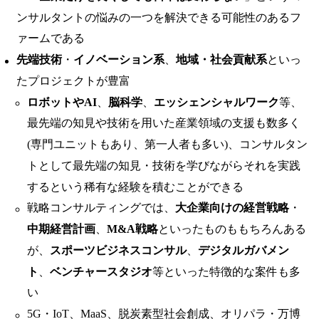
ンサルタントの悩みの一つを解決できる可能性のあるフ
ァームである
先端技術
・
イノベーション系
、
地域・社会貢献系
といっ
たプロジェクトが豊富
ロボットやAI
、
脳科学
、
エッシェンシャルワーク
等、
最先端の知見や技術を用いた産業領域の支援も数多く
(専門ユニットもあり、第一人者も多い)、コンサルタン
トとして最先端の知見・技術を学びながらそれを実践
するという稀有な経験を積むことができる
戦略コンサルティングでは、
大企業向けの経営戦略
・
中期経営計画
、
M&A戦略
といったものももちろんある
が、
スポーツビジネスコンサル
、
デジタルガバメン
ト
、
ベンチャースタジオ
等といった特徴的な案件も多
い
5G・IoT、MaaS、脱炭素型社会創成、オリパラ・万博