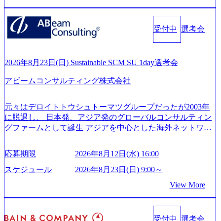
vision-production.appspot.com/public/images/20251030164405_5c
るグローバル化」「資生堂グループのDX化支援」「ヴィヴ
527843-d227-4df8-b86c-5587f843fdf6_1200x471.webp https://stor
age.googleapis.com/our-vision-production.appspot.com/public/imag
ィアン・ウエストウッドの製品開発」など多岐にわたる コ
es/20251030164946_dc0888f6-0539-4887-84d7-34c8d8544226_1
受付中
選考会
ンサルティング活動のみならず、2021年にはKDDIと合弁会
200x666.webp 年間100億円規模の投資の元、10以上もの新規
社「ARISE analytics」を設立し、人工知能とデータアナリテ
事業を立ち上げているため様々な業界を経験することが可
ィクス技術で新たなイノベーションを創出する活動や、デ
能 社内転職が活発であり、多様なスキルを1社で身に着ける
ジタル人材育成の支援も盛んに行う 採用資料 (https://www.ac
2026年8月23日(日) Sustainable SCM SU 1day選考会
ことが可能 事業開発・運用を内包かする「オールインハウ
centure.com/content/dam/accenture/final/accenture-com/document-
ス」型の組織体。社内スカウトや社内公募制度を用いて主
アビームコンサルティング株式会社
2/Accenture-Recruiting-Brochure.pdf#zoom=50) 女性の活躍につ
体的かつ柔軟なキャリア形成が可能。 https://storage.googleap
いて (https://www.accenture.com/content/dam/accenture/final/caree
is.com/our-vision-production.appspot.com/public/images/20251030
rs/corporate/document/women-brochure.pdf#zoom=50) 社員発信
元々はデロイトトウシュトーマツグループだったが2003年
165942_70f09968-1b27-43e6-b849-1cd107c4f488_1200x698.web
のキャリアブログ (https://www.accenture.com/jp-ja/blogs/japan-
に脱退し、 日本発、アジア発のグローバルコンサルティン
p ## 働き方／WLB／待遇 内装8億円超のかっこいいオフィ
careers-blog) 江川社長が語る「105点経営」 (https://business.ni
グファームとして誕生 アジアを中心とした海外ネットワー
スがあり、 働き甲斐のあるランキング、新卒注目ランキン
kkei.com/atcl/gen/19/00604/021600008/) 規模拡大で成功する理
クを通じ、各国や地域に即したグローバル・サービスを提
グ受賞歴多数 あえての未上場であり株主からの圧力がない
由【コンサル業界俯瞰マップ】 (https://diamond.jp/articles/-/34
供している日系最大級の総合コンサルティングファーム
ため事業創造の自由度が高く、赤字事業でも投資して長期
6218) 大手広告代理店出身者などマーケティングのトップ人
応募期限
2026年8月12日(水) 16:00
『Build Beyond As One ®.』をブランドメッセージに掲げ、
的な成長を若手に任せられる環境 対面でのコミュニケーシ
材が集結するワケ (https://markezine.jp/article/detail/45446) エン
企業や組織の変革を通じて社会や産業の課題を解決し、未
ョンメリットを重視するため出社勤務。1日の労働時間平均
スケジュール
2026年8月23日(日) 9:00～
ジニアからコンサルタントへ。会社に入って、何が変わっ
来のありたい姿を実現するとともに、クライアント変革の
9.2時間、有休消化率81%(2024年度の年間データ、エンジニ
た？ (https://www.businessinsider.jp/post-288838) プラダ：ラグ
View More
確実な実現と社会的価値及び経済的価値の追求にも貢献 NE
ア組織） 2026年8月22日(土) 10:00～最長16:00 2026年8月10
ジュアリー製品のパーソナライゼーション (https://www.acce
Cとの戦略的資本提携も実現して、現在はNECのグループ会
日(月) 16:00 ※応募者が定員を上回る場合は、厳正なる審査
nture.com/jp-ja/case-studies/song/prada-luxury-product-customizati
社であり、戦略、業務改革、IT、組織・人事、アウトソー
の上参加者を決定させていただきます。ご了承ください。
on) 大正製薬：ITカーブアウト支援 (https://www.accenture.co
受付中
選考会
シングなどの専門知識と、豊富な経験を持つ約6,000名を超