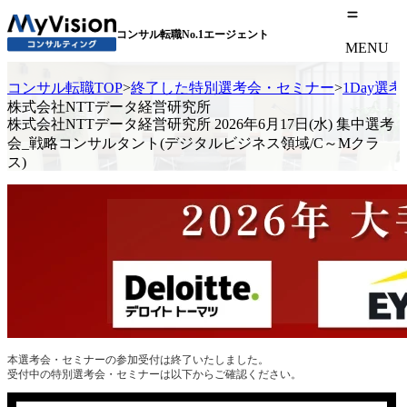
コンサル転職No.1エージェント
MENU
コンサル転職TOP
>
終了した特別選考会・セミナー
>
1Day選
株式会社NTTデータ経営研究所
株式会社NTTデータ経営研究所 2026年6月17日(水) 集中選考
会_戦略コンサルタント(デジタルビジネス領域/C～Mクラ
ス)
本選考会・セミナーの参加受付は終了いたしました。
受付中の特別選考会・セミナーは以下からご確認ください。