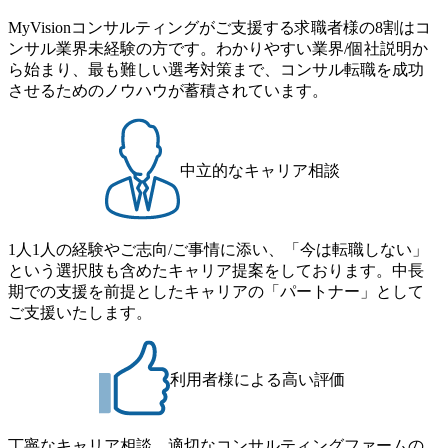
6年8月23日(日) 9:00～18:00終了 2026年8月12日(水) 16:00 202
味関心 ● 求める人物像 ・リーダーシップが取れる方/一人称
ただいているため、今回のプログラムでは現役の面接官と
6年8月23日(日)にSustainable SCM SU 1day選考会を開催いた
MyVisionコンサルティングがご支援する求職者様の8割はコ
で主体的に動ける方 ・年齢にこだわらず、アドバイスを素
食事などのカジュアルな交流、実際のプロジェクトのケー
します。 当SUは「GlobalでのSCM構築」や「物流・調達コ
ンサル業界未経験の方です。わかりやすい業界/個社説明か
直に受け取れる方 ・推進力のある方
ススタディ、1対1の模擬面接等、複数のセッションを約1か
ストの構造改革」といった伝統的なテーマに留まらずクラ
ら始まり、最も難しい選考対策まで、コンサル転職を成功
月の期間に渡り行い、選考にご参加いただきます。コンサ
イアントがこれから取組むべき「グリーントランスフォー
させるためのノウハウが蓄積されています。
ルタント未経験の方でも、戦略コンサルタントの具体的な
メーション」、「サーキュラーエコノミー(循環経済)」とい
仕事内容からお話をさせていただきますので、戦略コンサ
った社会課題やテーマに対して、グローバル知見と最新の
ルティングにご興味をお持ちの方は、この機会にぜひご応
事例などを基に企業の構造改革と社会価値の創造の取り組
募ください。 ● 応募後のフロー ・書類選考後、対象者の方
みを行うプロフェッショナルチームです。 今回1day選考対
中立的なキャリア相談
にはWebテストを8月20日までに受験いただきます ・8月21
象となるポジションは下記となります。 ・コンサルタント
日までにプログラム参加者をご案内します ・初回プログラ
(調達改革・設備O&M)【SCS SU】 ・コンサルタント(ECM/
ム : 8月29日(土)10:00～13:30 @ベイン東京オフィス(六本木)
SCM構想・PLM/MES改革)【SSC SU】 ・コンサルタント(物
・プログラム期間中はコンサルタントとの食事会、プロジ
1人1人の経験やご志向/ご事情に添い、「今は転職しない」
流改革/需給プロセス改革)【SSC SU】 ・SCM/ECMデータ・
ェクトのご紹介、ケースワークショップなどを実施します
という選択肢も含めたキャリア提案をしております。中長
プロセス分析・AI活用_Sustainable SCM Strategy Unit(Strategy
・10月17日(土)開催の選考会にて採用面接を実施する予定で
期での支援を前提としたキャリアの「パートナー」として
Consultant職)≪東京・大阪≫ ・コンサルタント(SCS SUオー
す ※ご都合が合わない方は別途調整いたします 初回プロ
ご支援いたします。
プンポジション)【SCS SU】 ※当日は全体での会社説明な
グラム : ベイン東京オフィス(六本木) ※イベントによりオン
どはなく、個別選考のみの実施を予定しています ※1名あた
ラインまたはオフラインの実施 ※東京オフィスのみのご応
りの拘束時間は1時間～最大2時間半程度を想定しています
募となります。他オフィス希望を含めたご応募はお受けい
※1次面接と最終面接の間をなるべく空けないよう調整して
利用者様による高い評価
たしかねますのでご了承ください ● フルタイムでの職務経
おりますが、調整が叶わないケースもございます オンライ
歴を2年以上お持ちの方で、東京オフィスのコンサルタント
ン 書類選考通過者
ポジションに応募意思がある方 ● 英語・日本語ともにビジ
丁寧なキャリア相談、適切なコンサルティングファームの