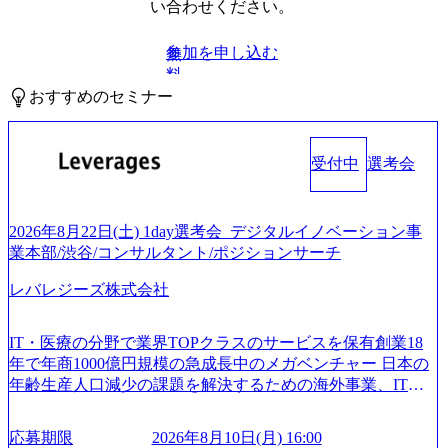
い合わせください。
参加を申し込む
無
料
おすすめのセミナー
受付中
選考会
2026年8月22日(土) 1day選考会_デジタルイノベーション事
業本部/渋谷/コンサルタント/ポジションサーチ
レバレジーズ株式会社
IT・医療の分野で業界TOPクラスのサービスを保有創業18
年で年商1000億円規模の急成長中のメガベンチャー 日本の
年齢生産人口減少の課題を解決するための海外事業、IT事
業、医療・介護事業、若手キャリア、新規事業といった40
以上の事業を展開する オールインハウスの組織体制をとっ
応募期限
2026年8月10日(月) 16:00
ており社内で新しい事業開発などの人員調達できる 独立資