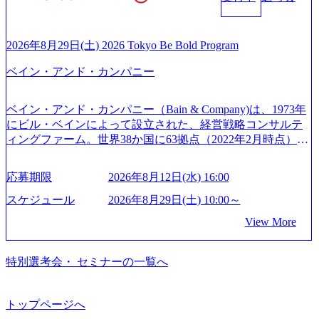
● 当日の流れ 受付 → 会社説明会 → 面接(会社説明会終了
m/jp-ja/case-studies/consulting/taisho-pharmaceutical)（ストラテ
えるプロフェッショナルを有する 金融、製造、流通、エネ
後、随時ご案内) ※全てリモートにて実施します。 ※参加
ジー & コンサルティング） ソフトバンク：初のオンライン
ルギー、情報通信、公共事業など幅広い分野をクライアン
される方に個別に当日の面接案内をお送りいたします。 ※
開催「SoftBank World 2020」でマーケ＆営業のDX実現 (http
トとしている SAP領域においては日本市場No.1を誇り、全
通常の選考フローと異なり、事前に適性検査をご受検いた
2026年8月29日(土) 2026 Tokyo Be Bold Program
s://www.accenture.com/jp-ja/case-studies/communications-media/so
世界で6,400件以上、日本国内で企業最多の5,399件のSAP認
だきます。 ● 詳細 デジタルイノベーション事業部でのポジ
ftbank)（通信） 経済産業省：事業者の申請手続きを電子化
ベイン・アンド・カンパニー
定コンサルタント資格を取得している また、日本国内企業
ションサーチになります。 ご経験やスキル、そして適性や
する「保安ネット」を構築。省庁DXの先進事例を実現 (http
として最多の3,200件のSAP S/4HANA®認定コンサルタント
志向性に合わせて、以下のいずれかの役割でご活躍いただ
s://www.accenture.com/jp-ja/case-studies/public-service/meti-indust
資格も保有、さまざまな業界・業種でのプロジェクト実績
きます。 ※本求人はレバテック株式会社の雇用となりま
ry-safety-network)（公共サービス） カルビー：SAP HANAの
ベイン・アンド・カンパニー（Bain & Company)は、1973年
と蓄積されたノウハウを基に独自の方法論やテンプレート
す。 ※案件によっては客先に出向いての作業も発生しま
導入で基幹システムを刷新 (https://www.accenture.com/jp-ja/ca
にビル・ベインによって設立された、経営戦略コンサルテ
を開発し、それらを活用してお客様に最適なSAPコンサル
す。 ＜ITコンサルタント＞ Webアプリケーション、SaaS系
se-studies/consumer-goods-services/calbee)（消費財・サービ
ィングファーム。世界38か国に63拠点（2022年2月時点）、
ティングサービスを提供する https://storage.googleapis.com/our
の領域において、大手・ベンチャー・スタートアップ企業
ス） 世界49カ国に約73万人以上（2024年5月時点）の社員を
東京オフィスは1982年に開設。 「コンサルタントがクライ
-vision-production.appspot.com/public/images/20240925132728_9
に対する課題解決支援を行います。 直近の案件では、大規
擁し、世界120以上の国の企業を顧客に売上641億ドルを誇
アントにお届けするのは単なるレポートではなく、『結
96dc8f2-7d54-42b9-a7ae-8c532c52d3d8_1200x678.webp アビー
応募期限
2026年8月12日(水) 16:00
模基幹システムにおける最上流のPoC(概念実証)支援から構
る 日本では2.3万人以上の従業員を擁しており(会計系BIG4
果』である。」この原則のもと、ベインは1973年に創業さ
ムコンサルティング会社資料 (https://www.abeam.com/content/
想策定、開発マネジメント支援までを一気通貫で担当して
を上回る規模感)、営業利益率も約15％と驚異的な数字とな
れた。クライアントが不確かな未来の中、競争に勝てるよ
スケジュール
2026年8月29日(土) 10:00～
dam/abeam/jp/ja/about/company/ABeamConsultingCompanyProfil
います。 生成AIなどの最新技術とシステムを活用し、顧客
っている、売上・従業員数共にこの8年間で4倍近くの成長
う、カスタマイズされた戦略を策定し、クライアントと共
e_jpn_4.pdf) 『SAP AWARD OF EXCELLENCE 2024』にお
View More
の業務革新と効率化の実現に貢献します。 ＜PL/PM＞ 顧客
を遂げていることから、今後も高い成長が見込まれる 多く
に、提言を具体的な行動に落とし込んでいる。 徹底した
いて優秀賞「プロジェクト・アワード」を受賞 (https://prtime
の要望を深くヒアリングし、企画構想からアジャイル開発
の技術者を抱えており、アビームコンサルティングに続い
「結果主義」を標榜。クライアントのフルポテンシャル実
s.jp/main/html/rd/p/000000010.000123981.html) アビームコンサ
による開発支援までを一気通貫で推進していただきます。
て日本国内2番目にSAP認定コンサルタント制度の有資格者
現を目標に、具体的に目に見える成果を出すことを信条と
特別選考会・ セミナーの一覧へ
ルティング、社員の健康改善を支援 食事・睡眠など可視
プロジェクト提案・推進の中核として、企画・要件定義か
数が多く、特にIT領域に強みを持つ グローバルのポジショ
して、全社戦略やトランスフォーメーション案件を多く扱
化 (https://www.nikkan.co.jp/articles/view/00694812) “失われた3
らテストまでの一連の工程における管理業務に加え、最上
ンに自由に応募できる社内の転職ツール「キャリアズ・マ
っている ベインの社風を体現するものとして「True North」
0年”をアビームの｢人的資本経営｣で取り戻したい (https://ww
流での現状分析、顧客ヒアリング、戦略策定、技術選定、
ーケットプレイス」が存在し、本ツールを活用で上司の引
（真北）という言葉がよくつかわれる。針が少し東に傾い
トップページへ
w.businessinsider.jp/post-283587) アサヒグループホールディン
品質改善なども推進していただきます。 ＜SE＞ 参画いただ
き留めを受けずに移動が可能である（異動者は年間約1,000
て見えるTrue Northとは磁北ではなく真北、風説や思い込み