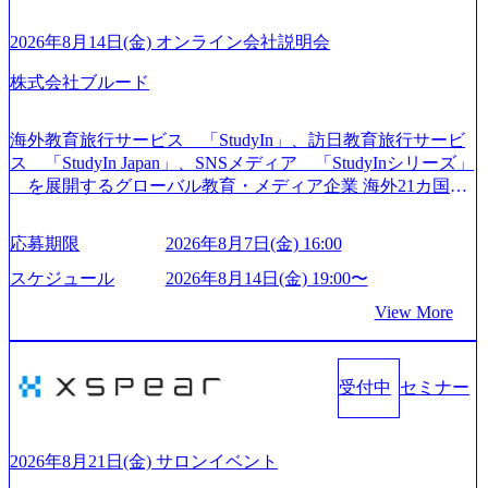
導入支援までワンストップでサービスを提供する。「世界
をデザインする」というビジョンを掲げ、クライアント目
2026年8月14日(金) オンライン会社説明会
線のきめ細やかな気配りで、クライアントが本当に求めて
株式会社ブルード
いることは何かを追究し、本当に価値のある成果を提供し
ている。 2015年創業ながら、従業員数が1年で300人強増加
の736名（2024年1月）に到達。上場を目指し、さらに採用
海外教育旅行サービス 「StudyIn」、訪日教育旅行サービ
のスピードを上げている。 人にフォーカスをして急成長す
ス 「StudyIn Japan」、SNSメディア 「StudyInシリーズ」
る唯一無二のコンサルティングファーム【株式会社ノース
を展開するグローバル教育・メディア企業 海外21カ国と
サンド 執行役員新山氏、庄司氏インタビュー】 (https://my-vi
の取引実績と2,000校以上の提携教育機関を活用し、海外教
sion.co.jp/consulting-firm/northsand/interview01) ノースサンドは
育支援サービスを提供している 動画メディア事業を基盤と
応募期限
2026年8月7日(金) 16:00
2015年に設立され、前年比205%の売上成長を遂げるなど、
して、留学支援・訪日教育旅行・SNSマーケティング事業
急速な成長を遂げている。 ​ 新規事業立案から業務改革、IT
を展開している Mission:より多くの人に、グローバルという
スケジュール
2026年8月14日(金) 19:00〜
戦略立案、IT導入までをワンストップで提供するコンサル
選択肢を Vision:世界を代表する、ライフチェンジ・インフ
View More
ティングファームである。 ​- 2025年1月時点で従業員数1,209
ラになる Value： INTEGRITY誠実であろう 素直に心を開い
名を擁し、事業拡大を続けている。 「人」にフォーカスを
て伝える、自責かつ利他の精神で動く、謙虚な姿勢でウソ
当てたコンサルティング会社として、社員の人間力を強み
やグチを言わない BE CRAZY熱狂しよう 10倍思考で攻め
としたサービスを提供している。 ​- - 2018年から6年連続で
受付中
セミナー
る、失敗を恐れずにふみだす、執着心をもって没頭する O
「働きがいのある会社ベストカンパニー」に選出され、社
WNERSHIP当事者であろう みずから決めてみずから動く、
員モチベーションが高いと評価されている。 ​ 大手コンサル
全体最適で考える、チームを巻き込む SPEEDスピードにこ
ティングファームやSIer、事業会社出身者など、多様な経歴
だわろう 今すぐ決める、すばやく動く、まず成果物をだす
2026年8月21日(金) サロンイベント
の社員が活躍している。 年間休日120日以上、完全週休2日
GRITやり抜こう 逆境でもブレずに続ける、改善サイクルを