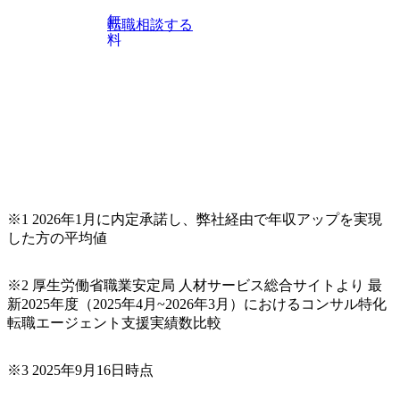
チャー、外資系金融機関など多彩な出自で構成されてお
無
転職相談する
り、常に刺激を受けながらプロジェクトワークが可能 総合
料
コンサルティングファームの名の通り、全方位のクライア
ントに対して様々なプロジェクトが存在しており、手を上
げれば常に新しいテーマのチャレンジ機会を提供している
（ワンプール制） そのため、全体の離職率10％以下、未経
験3年未満の離職率は0％と驚異の定着率を誇る 大手ファー
ムと同水準以上の報酬制度であり、ファーム経験者の場合
は、転職時報酬アップが基本 強く「個人」の成⾧を重視す
るカルチャーであり、昇進に枠もなく、今ならReadyになれ
ば上がれる環境となっている 安定した経営環境の下、コン
サルティングファームの立ち上げフェーズに関わることが
※1 2026年1月に内定承諾し、弊社経由で年収アップを実現
できる 豊富な経験を持つコンサル経験者の場合は、自らチ
した方の平均値
ームを立ち上げることが可能 裁量をもった営業活動、デリ
バリー活動ができる(スタートアップとの協業、新規ソリュ
※2 厚生労働省職業安定局 人材サービス総合サイトより 最
ーションの開発 など) シンプレクスの顧客基盤、エンジニ
新2025年度（2025年4月~2026年3月）におけるコンサル特化
アケイパビリティを活かた確度の高い事業立ち上げが経験
転職エージェント支援実績数比較
できる 2026年8月21日(金) 19:30〜21:30 (19:20開場) 2026年8
月12日(水) 16:00 ※参加状況によっては抽選とさせていただ
く可能性がございます。 このたび、ファーム経験者の方を
※3 2025年9月16日時点
対象にした懇親会形式の採用イベント「サロンイベント」