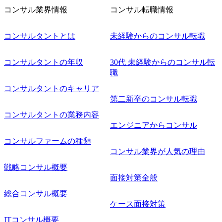
を開催いたします。 カジュアルな場で現場社員と直接交流
コンサル業界情報
コンサル転職情報
できる機会ですので、ぜひご参加ください。 当日はXspear
Consulting代表取締役の早田とMDやその他現場社員が複数
名参加する予定です！ ●費用 : 無料 虎ノ門ヒルズ付近 ※詳
コンサルタントとは
未経験からのコンサル転職
細な場所については参加者の方へ個別でご連絡いたしま
す。 コンサルファームにてマネージャー以上の職務を担当
コンサルタントの年収
30代 未経験からのコンサル転
している方
職
コンサルタントのキャリア
第二新卒のコンサル転職
コンサルタントの業務内容
エンジニアからコンサル
コンサルファームの種類
コンサル業界が人気の理由
戦略コンサル概要
面接対策全般
総合コンサル概要
ケース面接対策
ITコンサル概要