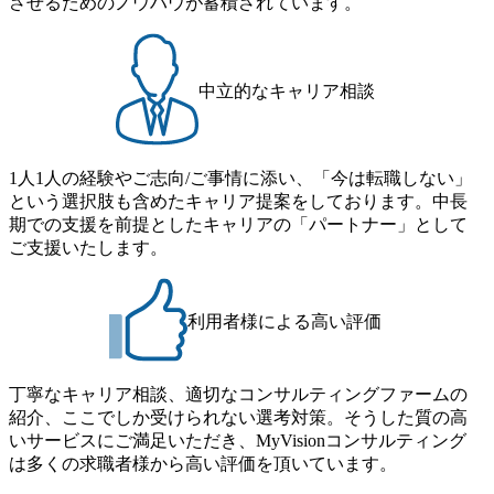
させるためのノウハウが蓄積されています。
き、1時間単位で取得することも可能 【独身寮、住宅手当制
ストリーやソリューションを裁量をもって経験できる ・上
度など】 独身寮：富山事業所の近くに、白風寮と青風寮の2
流工程、先端技術を学べる環境 【コンサルファーム経験
つの寮があり、以下の入居基準を満たす方が入居可能で
者】 ・専門領域に軸足を置きながら、他領域にもチャレン
す。 ＜入居基準＞ ・満33歳までの独身者 ・自宅から勤務地
ジできる環境 ・タイトルアップでのオファー ・現職ファー
中立的なキャリア相談
までの通勤総時間が2時間を超えること 住宅手当： 本社の
ムより高いオファー年収 ・実力主義でプロモーションでき
近くには独身寮や社宅等が無いため、条件を満たす方には
る（ダブルスキップもあり） ・週に1度のアサインｍｔｇで
住宅手当を支給します。 また、独身寮は男性のみの入居と
こまめに社員のキャリアについて検討してもらえる。結
なるため、入居基準を満たす女性には住宅手当を支給しま
1人1人の経験やご志向/ご事情に添い、「今は転職しない」
果、なりたいキャリアを反映できるｐｊにアサインしても
す。 住宅手当は、一般賃貸物件を従業員が契約し、規程で
という選択肢も含めたキャリア提案をしております。中長
らえる ・シンプレクスというテクノロジーに強い部隊がい
定める金額を会社が支払います。 その他： 採用時や転勤等
期での支援を前提としたキャリアの「パートナー」として
るため、エンジニアの視点からも協業しクライアントへ価
による引っ越し費用は、会社が負担します。 2026年8月18日
ご支援いたします。
値提供できる ・デリバリー中心の案件もあればセールス中
(火) 19:00～20:00 2026年8月13日(木) 16:00 応募をご検討され
心の案件もあり、個々の裁量や得意領域に合わせた売り上
ている方を対象に、会社説明会を実施予定です。 ● 求人名
げの立て方を選べる ここ1年で社員数60名⇒100名超、売上
・【富山】半導体製造装置の生産エンジニア(製造・生産工
今期18億円⇒来期30億円（いずれも約170％アップ）と急成
利用者様による高い評価
程の管理業務) ※主任候補・リーダークラス ・【砺波】半
長中のファームである また、成長中ファームのため優秀な
導体製造装置の生産エンジニア(製造・生産工程の管理業務)
上司の近くで働けるチャンスも多い(ボストン・コンサルテ
※主任候補・リーダークラス オンライン (Microsoft Teams)
ィング・グループ出身者等 (https://www.xspear.co.jp/member/ta
丁寧なキャリア相談、適切なコンサルティングファームの
※顔出しは不要です。ご質問頂く際のみ、顔出ししていた
keto_kajita/)） 多様なメンバー、多様なプロジェクトによる
紹介、ここでしか受けられない選考対策。そうした質の高
だければと存じます。
自己成長機会が多く、新たなチャレンジが可能 100名規模に
いサービスにご満足いただき、MyVisionコンサルティング
も関わらず、外資系戦略コンサルティングファームや総合
は多くの求職者様から高い評価を頂いています。
系コンサルティングファームをはじめ、メーカー、ITベン