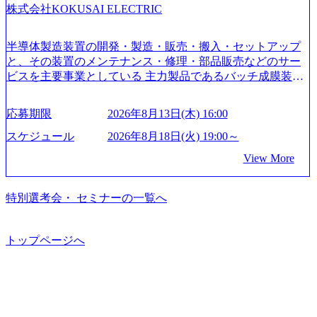
株式会社KOKUSAI ELECTRIC
はあるが、社員の興味のある分野やスキルを活用したいな
どの希望は考慮してのアサイン。 そのため、専門性を身に
着けたい方でも幅広に経験を積みたい方でも、キャリア形
半導体製造装置の開発・製造・販売・搬入・セットアップ
成が柔軟に可能な環境である。 https://storage.googleapis.com/
と、その装置のメンテナンス・修理・部品販売などのサー
our-vision-production.appspot.com/public/images/20240925204135
ビスを主要事業としている 主力製品であるバッチ成膜装置
_93b1bff3-f71c-4bc9-8bd9-72a8a4826007_1200x554.webp https://
は、世界中の半導体デバイスメーカーから高く評価され、
storage.googleapis.com/our-vision-production.appspot.com/public/i
世界トップクラスのシェアを有している 技術と対話を通じ
mages/20250502152751_46c65543-87ef-4e86-a85a-8649e1c532f9
応募期限
2026年8月13日(木) 16:00
て未来を創造し、社会課題の解決に貢献することを目指し
_956x512.webp https://storage.googleapis.com/our-vision-producti
on.appspot.com/public/images/20250502152804_ba6aaa1a-9ffc-4f
ている Mission:私たちの技術/私たちの対話 Vision:夢を未来
スケジュール
2026年8月18日(火) 19:00～
2a-9b40-06fff8ee19af_961x517.webp https://storage.googleapis.co
につなぐベストパートナー Value:私たちの技術/私たちの対
View More
m/our-vision-production.appspot.com/public/images/202505021528
話 IoT社会の浸透、AIの加速等により半導体需要は世界中で
31_721b100c-62c9-4258-aa0e-97182898115f_960x510.webp シ
急伸長しており、それに伴い半導体製造装置の需要も伸長
ンプレクス社は、FinTech領域に強みを持つITコンサルティ
中 https://storage.googleapis.com/our-vision-production.appspot.co
特別選考会・ セミナーの一覧へ
ング会社で、NRI、NTTDATAと同じく世界のFinTech Ranki
m/public/images/20260224131045_0fee4978-bb25-43a7-a367-542
ngsTop 100企業にも選出されている。ITコンサルティング、
6b95cd599_1200x543.webp https://storage.googleapis.com/our-visi
開発、運用保守と言った全工程を行う「一気通貫体制」が
on-production.appspot.com/public/images/20260224131052_2abe7
トップページへ
特長 ビジネスへの深い理解を持つコンサルタントが集うXs
cb8-329e-4a45-a8f5-73d9728b2cd7_1200x486.webp https://storag
e.googleapis.com/our-vision-production.appspot.com/public/image
pearと、最先端テクノロジーに深い知見を持つシンプレクス
s/20260224131100_d8b3379f-6e64-4566-aea4-924f21977d35_120
社またはグループ会社との協力体制を築いている Xspear社
0x460.webp https://storage.googleapis.com/our-vision-production.a
はあくまでもコンサルティングファームであり、システム
ppspot.com/public/images/20260224131116_05d25aab-49d6-4429-
開発を担当することはない https://storage.googleapis.com/our-vi
810e-138e27965ee8_1200x386.webp グローバル人財育成を目