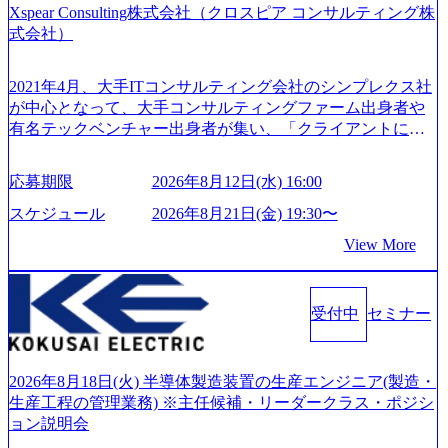
制、有給休暇初年度10日（消化率46.3%）、特別休暇5日な
Xspear Consulting株式会社（クロスピア コンサルティング株
回す、結果が出るまでやり抜く 2026年8月14日(金) 19:00〜2
ど、充実した休暇制度を整備している。 ​ 月平均残業時間は
式会社）
0:00 (60分) 2026年8月7日(金) 16:00 本説明会は、選考の前段
25時間であり、ワークライフバランスを重視した働き方が
として「まず会社を知っていただく場」として設けたもの
可能である。 ​ スポレク制度や入社者歓迎会、全社員集会、
です。評価の場ではないため、キャリアを検討中の段階の
2021年4月、大手ITコンサルティング会社のシンプレクス社
リフレッシュ休暇など、社員同士の交流や健康をサポート
方にもご参加いただけます。 連休中の平日夜という日程の
が中心となって、大手コンサルティングファーム出身者や
する取り組みが充実している。 2026年8月13日(木) 19:00～2
ため、在職中の方も有給を取得することなく、現職への配
有名テックベンチャー出身者が集い、「クライアントにと
0:30予定 2026年8月7日(金) 16:00 コンサル業界の動向や業務
慮なくご参加いただけます。帰省先からのオンライン参加
って真のデジタルトランスフォーメーションを創造した
内容・会社説明・匿名の質問コーナーなどを盛り込んだ業
も可能です。 ● 当日のプログラム ・会社説明(40分) 教育
い」という想いの下で立ち上げた新鋭ファーム テクノロジ
界セミナーを実施しています。 ●前回開催時のアンケート
応募期限
2026年8月12日(水) 16:00
旅行事業の内容とビジネスモデル/今後の構想・事業展開/入
ーがビジネスの成功に大きな影響力を持つDX時代におい
結果 満足度：100％ 感想一例：「コンサルタントへのイメ
社後のキャリアパス ・質疑応答(20分) オンライン (Google M
て、20年以上にわたってFintech業界を中心に最先端テクノ
スケジュール
2026年8月21日(金) 19:30〜
ージのぼんやりしていた部分が明確になりました」「業界
eet) ・営業・マーケティングなど、ビジネスサイドでのキャ
ロジーを提供してきたシンプレクスのノウハウを活かしつ
の全体感や実際に働いていらっしゃる方の体感的なお話を
View More
リアを検討されている方 ・転職を具体的に決めてはいない
つ、あらゆる業種・業界のクライアントの企業価値の最大
伺うことができ、参考になりました」 オンライン(ZOO
が、情報収集を進めたい段階の方 ・東京・大阪での勤務を
化を支援するために、戦略策定、組織改革、人材育成、業
M)
希望される方
務改善、実行支援などのコンサルティングサービスを一気
受付中
セミナー
通貫で提供するのが特徴（いわゆる総合コンサルティング
ファーム） 社名の由来は”DXエリアにSpir（槍）を指して
切り開く””simplexないでは金融以外の領域にX（クロス）し
ていく”という位置づけ 一昔前は金融が強い企業として認知
2026年8月18日(火) 半導体製造装置の生産エンジニア(製造・
されていたが、現在金融の売上割合は全体の3割。現在はTo
生産工程の管理業務) ※主任候補・リーダークラス・ポジシ
C事業を始め、パブリック、製造業、通信、エンタメ、教
ョン説明会
育、保健など幅広く強みのあるファーム。 ワンプール制で