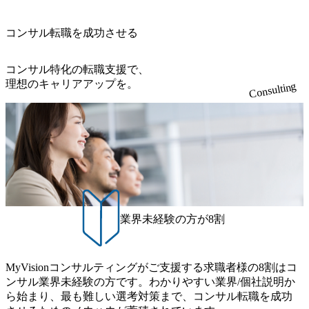
sion-production.appspot.com/public/images/20240925204111_caa9
的とした「語学研修」、効果的なプレゼンのポイントを掴
4e4b-6aae-45a6-a0ce-b98154c816a2_1153x543.webp メンバー情
み実践に強くなるための「プレゼン研修」、自社キャリア
報 (https://www.xspear.co.jp/member/)一部抜粋 - 伊勢山 昇吾氏:
コンサル転職を成功させる
アドバイザーによる自身のキャリア構築をめざす「キャリ
ベイカレントにてIT戦略立案から実装支援を軸に、様々な
ア開発研修」などがある 生産現場を含む全部門でフレック
業界で新規事業戦略、成長戦略、PMI推進、業務改革等の幅
スタイム制度を実施しており、月単位の決められた労働時
コンサル特化の転職支援で、
広いプロジェクトに従事 - 鈴木健仁氏：新卒でベイカレン
間の範囲内で、出社・退社の時刻を社員の自己裁量に委
理想のキャリアアップを。
Consulting
トに入社し最年少ディレクターを経てXspearに参画 - 梶田
ね、ワークライフバランスを図りながら効率的に働くこと
威人氏：BCG出身。金融業界における戦略策定、DX戦略立
ができる 【休日】 土日祝休みの完全週休2日制 2025年度の
案、人事組織テーマに強みを持ち、メディア・エンタメ業
年間休日は125日（GW8日、夏季9日、年末年始9日） 有給
界においてはDX戦略立案、NFT等の新規事業立案を得意と
休暇は年間24日（4月1日入社の場合）で、入社日に付与さ
する。 - 藏満 一馬氏：アクセンチュア出身。金融業界を中
れます。 年次有給休暇の残日数は、翌年度に繰り越すこと
心に、DX戦略策定、新規事業立案、組織変革、規制対応等
ができます。 慶弔休暇は、事由により取得可能日数は異な
の幅広いプロジェクトを主導する。 - 天野 善仁氏：19卒Pw
りますが、3～7日の連続休暇を取得できます。 リフレッシ
C出身。Xspear最年少シニアマネージャー 社員インタビュー
ュ休暇は、規程で定める勤続年数ごとに、連続5日のリフレ
ページ (https://www.xspear.co.jp/career/interviews/) 戦略だけの
ッシュ休暇を取得できます。 【育児や子の看護、介護など
業界未経験の方が8割
コンサルは終わり──コンサル業界の風雲児に聞く。“これ
の制度】 育児休暇： 対象：小学校1年修了時の3月31日まで
から”のコンサルの在り方 (https://www.businessinsider.jp/articl
の子を育てるすべての従業員※期間：通算3年間 短時間勤
e/20250205-simplex-xspear/) Xspear Consultingがえるぼし認定
務： 対象：小学校卒業までの子を育てるすべての従業員 1
を取得 (https://www.agara.co.jp/article/382811) シンプレクスと
MyVisionコンサルティングがご支援する求職者様の8割はコ
日2時間15分まで、始業・終業時刻の繰り上げ・繰り下げが
Xspear Consultingが、東京都港区の行政手続き100%デジタル
ンサル業界未経験の方です。わかりやすい業界/個社説明か
可能 子の看護休暇： 子1人につき5日まで取得でき、1時間
化を支援 (https://www.afpbb.com/articles/-/3520247) 【未経験
ら始まり、最も難しい選考対策まで、コンサル転職を成功
単位で取得することも可能 家族看護休暇： 5日まで取得で
者】 ・年収UPでのオファー ・ワンプールで様々なインダ