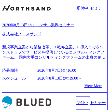
受付中
セミナー
2026年8月13日(木) コンサル業界セミナー
株式会社ノースサンド
新規事業立案から業務改革、IT戦略立案、IT導入までをワ
ンストップでサービスを提供しているコンサルティングフ
ァーム。 国内大手コンサルティングファームの出身の創業
メンバーが、「クライアントの求めていることに対して、
もっと自由に誠実に提案できる会社をつくりたい」「胸を
応募期限
2026年8月7日(金)16:00
張って会社が好きだと言えるような家族的な組織をつくり
たい」という想いで会社を設立 PwC・アクセンチュアとい
スケジュール
2026年8月13日(木)19:00～
った大手コンサルティングファームをはじめ、SIerや事業会
View More
社出身者など、様々な経歴の社員が活躍しており、働きや
すく魅力的な環境が整っているため、定着率が高いことか
ら「働きがいのある会社」に4年連続ベストカンパニーに選
受付中
セミナー
出されている。 残業時間は平均30時間程度 事業/IT戦略立案
や各種プロジェクトマネジメント、最先端テクノロジーの