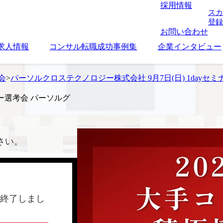
採用情報
スカ
登録
お問い合わせ
求人情報
コンサル転職成功事例集
企業インタビュー
考会
>
パーソルクロステクノロジー株式会社 9月7日(日) 1dayセミナ
ナー選考会 パーソルグ
さい。
終了しまし