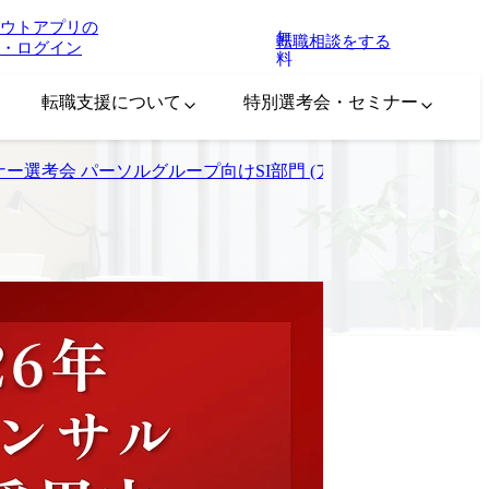
ウトアプリの
無
転職相談をする
・ログイン
料
転職支援について
特別選考会・セミナー
ー選考会 パーソルグループ向けSI部門 (アプリ) ～SE/PL/PM