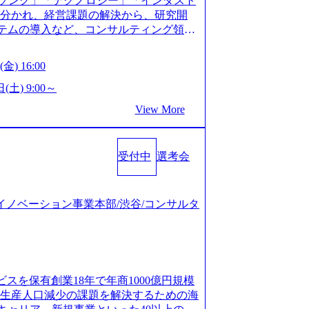
ソング」「テクノロジー」「インダスト
仮説構築や施策立案、クライアントの上位層
年以上の方はGAB受検免除、書類選考の
に分かれ、経営課題の解決から、研究開
パーの作成などを担当。 ● 裁量権 弊社は
している方へ1day選考会当日のご案内を
ステムの導入など、コンサルティング領域
れるフェーズにあります。 事業・組織を拡
ル化により既存事業では成長戦略を描く事
提供まで一貫して支援する総合系・IT系
がスケールしていく過程を体感できま
ため、新規事業立案や既存事業のトラン
に良質な顧客基盤を築いており、Fortu
も大手役員の方へのセールスにも参加でき
金) 16:00
ティングサポートいたします。 (1)既存
業をクライアントとして抱えている 手掛けたプロ
ェクト体制を作っていくことも可能です。
「経営戦略」等のコンサルティング支援
おけるグローバル化」「資生堂グループ
(土) 9:00～
ンサルティング事業以外にもSaaSプロダ
5社をターゲットとし、特にCXOクラスか
トウッドの製品開発」など多岐にわたる コ
め、上記事業に携わることも可能です。
View More
スフォーメーション」の依頼を多数いた
DIと合弁会社「ARISE analytics」
がら自らプロダクト開発や自社の業務改
援を積極的に獲得しない」、弊社がプライムで
クス技術で新たなイノベーションを創出
● BIG4・アクセンチュアをはじめとした
ルティングを行います ＜プロジェクト一
用資料 (https://www.accentur
集まっています ● 平均年齢は35歳で、
のビジネスモデル検討支援 ・金融領域にお
受付中
選考会
-com/document-2/Accenture-Recruiting-Brochur
規ICT事業戦略策定支援 ・スマートシテ
.accenture.com/content/dam/accenture/f
海外事業拠点をシンガポールに設立し、グロー
及び実行支援 ・ロボティクスソリューシ
en-brochure.pdf#zoom=50) 社員発信のキャリアブ
制を構築しています 東京都中央区八重洲2
援 ※その他新規事業や既存デジタルトラ
logs/japan-careers-blog) 江川社長が語る「105点
ジタルイノベーション事業本部/渋谷/コンサルタ
ントラルタワー8階 受動喫煙対策 : 執務室内
マネージャー プロジェクトの管理者とし
l/gen/19/00604/021600008/) 規模拡大で成功する
選考を通過された方 ・すでに応募いただい
営を担う。プロジェクト設計から管理・
nd.jp/articles/-/346218) 大手広告代理
クノロジーコンサルタ
ョン、成果物の品質管理、メンバーの育
(https://markezine.jp/articl
合コンサルティングファームのITコンサル
 主要なプロジェクトの責任者として、マネ
コンサルタントへ。会社に入って、何が変わった？
 ● 戦略コンサルタント ・4年生大学卒
を担う。プロジェクト全体の品質管理
/post-288838) プラダ：ラグジュアリー製品のパーソナ
及び戦略ファームでの
ビスを保有創業18年で年商1000億円規模
レーニングを実施。 ● アソシエイトパ
/case-studies/song/prada-luxury-product-c
齢生産人口減少の課題を解決するための海
て、大規模/高難易度プロジェクトの統括
s://www.accenture.com/jp-ja/case-stud