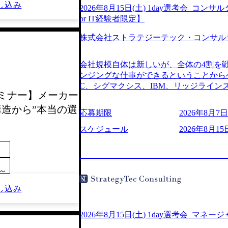
し込み
2026年8月15日(土) 1day選考会_
or IT経験者限定】
株式会社ストラテジーテック・コンサル
会社規模自体は新しいが、全体の4割を
ンジングな仕事ができるということからベ
C、シグマクシス、IBM、リッジライ
較セミナー】メーカー
ョインするピュアな戦略を伸ばす新興フ
※SaaSプロダクト、地方創生、メディア
構造から”本当の選
応募期限
2026年8月7日(
中者もいて働きやすい環境※コンサルク
みがあり、ヘルスケアな業界は広げてい
スケジュール
2026年8月15
はない制度 ワンプール制を敷く、柔軟な組織 2
2026年8月7日(金) 16:00 ※枠が
できない可能性がございます ※弊社がコン
0～
せていただいたご応募者様については、1
ていただきます ● 面接(1次・最終を一
し込み
日弊社担当者より結果についてご連絡させ
で完了する選考会となります 内定の判
お時間をいただく場合がございます ● 
2026年8月15日(土) 1day選考会_マネ
ております ・実施前日までに日程および