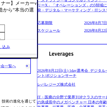
「ストラテジー＆コンサルティング」「
う。主な作業としては、As-Is分析、
セミナー】メーカーv
し、30代以上のコンサルファーム経験3
リーX」「オペレーションズ」の5領域
向けの報告資料・ディスカッションペ ー
み。 書類選考通過後に、GAB試験に合格
造から”本当の選
発・デジタル・マーケティング・ITシ
2019年11月に設立され、成長期といわ
させていただきます。 急速なグローバ
からその実行的側面であるITサービスの
大していく時期のため、メンバーや組織
が困難になった大手企業をサポートする
ファームである あらゆる産業において非常
す。 また、希望者はパートナー以外で
応募期限
2026年8月7日(
スフォーメーション戦略を中心にコンサル
ne Global 500社の80％以上の企
る環境です。 自ら案件を取り、プロジ
または新規大手事業会社から依頼された
ジェクトは「ファーストリテイリングに
スケジュール
2026年8月22日
● 事業会社機能にも携われる 弊社にはコ
を行います。クライアントは各業界上位
のDX化支援」「ヴィヴィアン・ウエス
クト・メディア・地方創生事業があるた
ら「新規事業戦略」「既存事業のトラン
～
ンサルティング活動のみならず、2021年にはKD
コンサルタントとしての経験を活かしな
だいています。 (2)「SIerやPMO支
を設立し、人工知能とデータアナリティ
し込み
善ができます。(希望者のみとなります) 
ある「戦略」案件をメインとしたコンサ
する活動や、デジタル人材育成の支援も盛んに行う 採
大手外資系コンサルファーム出身者が多く
部抜粋＞ ・海外事業(新規・既存)事業
e.com/content/dam/accenture/final/accenture
幅広い年齢の方が活躍しています ● インダストリー・ソリューションで区切られ
けるAIを活用した事業戦略検討支援 ・新
e.pdf#zoom=50) 女性の活躍について (https://www
ていない組織です(ワンプール制) ● 
ィ領域における地域活性アプリ企画支援
inal/careers/corporate/document/wom
考会一覧へ
バル案件に対応するコンサルティング体
ョンを活用した事業戦略策定及び営業支
ログ (https://www.accenture.com/jp-ja/b
2026年8月22日(土) 1day選考会_デ
-2-1 東京ミッドタウン八重洲 八重洲セ
ンスフォーメーションの案件が多数 ● 
経営」 (https://business.nikkei.com/atc
ント/ポジションサーチ
禁煙、ビル内喫煙室あり WEB ・書類
て、プロジェクト・メンバーの管理・運
理由【コンサル業界俯瞰マップ】 (https://diamo
ている方で、書類選考を通過し面接・面談未実施の方 ● テ
推進、クライアントとのコミュニケーシ
レバレジーズ株式会社
店出身者などマーケティングのトップ人材が集結するワケ 
ント ・4年生大学卒業に限る ・大手総
成などを担当。 ● シニアマネージャー
e/detail/45446) エンジニアから
部門におけるコンサルティング経験5年以上
ージャーの管理、及びプロジェクト推進
(https://www.businessinsider.jp
業に限る ・以下のいずれかの実務経験を有する方 - MBB
IT・医療の分野で業界TOPクラスのサー
や、会社経営の観点から提案活動、社内ト
ライゼーション (https://www.accenture.com/jp-ja
、技術の進化を通じて
コンサルティング経験2年以上 - BIG4のStrategy部門におけるコンサルティング経
の急成長中のメガベンチャー 日本の年
ートナー 主要クライアントの責任者とし
ustomization) 大正製薬：ITカーブアウト支援 (http