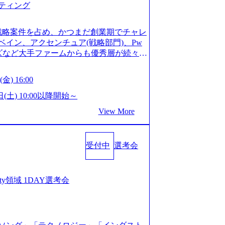
ティング
ってもご対応いただけるよう、候補者様
 ※1day選考会のご参加希望の方は、事
は1day選考会実施日の3日前まで)。 ※
戦略案件を占め、かつまだ創業期でチャレ
験3年以上の方はGAB受検免除、書類選考
イン、アクセンチュア(戦略部門)、Pw
格している方へ1day選考会当日のご案内
ンズなど大手ファームからも優秀層が続々ジ
バル化により既存事業では成長戦略を描く
ァーム。 事業会社機能へ携われる可能性
るため、新規事業立案や既存事業のトラ
など リモート比率99%、福岡や北海道在
金) 16:00
ルティングサポートいたします。 (1)既
ラスから 製造業、金融業、通信業界に強
た「経営戦略」等のコンサルティング支
く予定 インセンティブ支給という他社に
日(土) 10:00以降開始～
位5社をターゲットとし、特にCXOクラス
026年8月15日(土) 10:00以降開始～
View More
ンスフォーメーション」の依頼を多数い
限られておりますので、ご応募いただいてもご対応
支援を積極的に獲得しない」、弊社がプライム
ント未経験 or IT未経験と判断させてい
サルティングを行います ＜プロジェクト
ではなく通常選考でのご案内とさせていた
業のビジネスモデル検討支援 ・金融領域に
受付中
選考会
接で実施) ※面接終了しましたら、後日弊社
新規ICT事業戦略策定支援 ・スマートシ
だきます。 ● 一日で最終面接まで完了
援及び実行支援 ・ロボティクスソリュー
かなかった場合、後日面接や面談のお時間
支援 ※その他新規事業や既存デジタルト
条件面談それぞれ最大1時間を想定しており
curity領域 1DAY選考会
 コンサルタント プロジェクトにおける個
を共有させていただきます ・面接および条
業としては、仮説検証からクライアント
ご対応いただけるよう、候補者様のご予
おける課題/リスク管理などを担当。 ●
day選考会のご参加希望の方は、事前にGA
ンバーとしてプロジェクトの一領域を担
ay選考会実施日の3日前まで)。 ※ただ