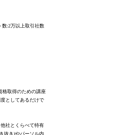
生大学卒業に限る ・大手総合コンサルテ
日(土) 9:00～19:30頃 ※選考会参加人数に
が活発であり、多様なスキルを1社で身
るコンサルティング経験5年以上 ● 戦略
DTE ① MRS-IMS(旧ITXO-IMS) ② TS&T(旧T
かする「オールインハウス」型の組織体
以下のいずれかの実務経験を有する方 
kuoka ⑥ AMS-PRD ⑦ AMS-H&PS オンラ
主体的かつ柔軟なキャリア形成が可能。 https://stora
ィング経験2年以上 - BIG4のStrat
uction.appspot.com/public/images/2025103
上 ● 求める人物像 ・高いコミュニケーション能
数:2万以上取引社数
88_1200x698.webp ## 働き方／
ド・テーマや事例にキャッチアップし、
り、 働き甲斐のあるランキング、新卒注
る方 ・自らコンサル業界やクライアン
であり株主からの圧力がないため事業創
提案などに積極的に関わることができる方 ・スケジューリング(優先順位付
て長期的な成長を若手に任せられる環境
む)など、ビジネスベーシックスキルが
重視するため出社勤務。1日の労働時間平均9
年間データ、エンジニア組織） 2026年8月22日(
日(月) 16:00 ※応募者が定員を上回
ていただきます。ご了承ください。 ● 当日
説明会終了後、随時ご案内) ※全てリモ
別に当日の面接案内をお送りいたします
適性検査をご受検いただきます。 ● 詳
で)資格取得のための講座
ションサーチになります。 ご経験やス
制度としてあるだけで
下のいずれかの役割でご活躍いただきま
用となります。 ※案件によっては客先に
サルタント＞ Webアプリケーション、S
ー・スタートアップ企業に対する課題解
、他社とくらべて特有
規模基幹システムにおける最上流のPoC
メント支援までを一気通貫で担当していま
き抜き)やパーソル内