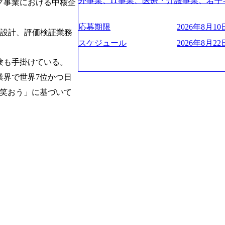
験2年以上 ● 求める人物像 ・高いコミュニ
外事業、IT事業、医療・介護事業、若手
グ事業における中核企
管理・推進を担う。会社経営の観点から
ies/consulting/taisho-pharmace
トレンド・テーマや事例にキャッチアッ
業を展開する オールインハウスの組織
ーニング、ナレッジマネジメントを実施。
ンク：初のオンライン開催「SoftBank Wor
ジできる方 ・自らコンサル業界やクライアント動向を把握し、クライアントや自
どの人員調達できる 独立資本経営をとっており
の統括責任者を担う。主に業界/テーマ
s://www.accenture.com/jp-ja/case-studie
応募期限
2026年8月10日
orage.googleapis.com/our-vision-production
社への提案などに積極的に関わることができる方 ・スケジューリン
ラ設計、評価検証業務
保やマネジメント全般を担当。会社経営の
業省：事業者の申請手続きを電子化する
242d0de-3e54-4f03-b076-00318d5c0
け含む)など、ビジネスベーシックスキ
スケジュール
2026年8月22日
員 コンサルタントの総括責任者として
例を実現 (https://www.accenture.com/jp-ja/case-
明資料 (https://speakerdeck.com/leverages/lever
のリレーションを発展・拡大させること
network)（公共サービス） カルビー：SA
ng-xiang-ke) 「働く人」「事業・
験も手掛けている。
常に高く担保する責任を担う。 ● 裁量権 
ps://www.accenture.com/jp-ja/case-studie
リアルを取り上げています！ (https://melev
業界で世界7位かつ日
いわれるフェーズにあります。 事業・
ービス） 世界49カ国に約73万人以上（2
大分県より「外国人留学生等受入環境整備事業委託業務
や組織がスケールしていく過程を体感で
上の国の企業を顧客に売上641億ドルを誇
て笑おう」に基づいて
main/html/rd/p/000000612.0000
でも大手役員の方へのセールスにも参加
ており(会計系BIG4を上回る規模感)、
ム「NALYSYS」リリース (https://prtimes.jp/ma
ジェクト体制を作っていくことも可能です
ている、売上・従業員数共にこの8年間
YouTube（【公式】レバレジーズCh） (https://
はコンサルティング事業以外にもSaaS
今後も高い成長が見込まれる 多くの技
レジーズで活躍するメンバー紹介！〜 管理職種編 〜 (
るため、上記事業に携わることも可能で
ングに続いて日本国内2番目にSAP認定
h?v=RETwZKac2UI) レバレジーズで
しながら自らプロダクト開発や自社の業
特にIT領域に強みを持つ グローバルのポジションに自由に応募できる社内の転職
s://www.youtube.com/watch?v=
す) ● BIG4・アクセンチュアをはじ
ツール「キャリアズ・マーケットプレイ
りながら安定した事業を展開し、高い安定
多く集まっています ● 平均年齢は35歳で
引き留めを受けずに移動が可能である（異動
に1兆円を目指す日本にもなかなかない
ンダストリー・ソリューションで区切られ
取得率など約10項目を数値化すること
130%成長 https://storage.googleapis.com/our-v
事業拠点をシンガポールに設立し、グロ
成功した 18時以降の会議を原則禁止と
20251030164405_5c527843-d227-4df8-b86c-5
体制を構築しています 東京都中央区八重洲
ハラスメント抑止に向けた研修の拡充、
googleapis.com/our-vision-production.apps
セントラルタワー8階 受動喫煙対策 : 執
進する 育休取得率は男性65%、女性10
f6-0539-4887-84d7-34c8d8544226_
選考通過後に、GAB試験に合格している方
管理職率も21.8%（2023年12月時点）と
上もの新規事業を立ち上げているため様