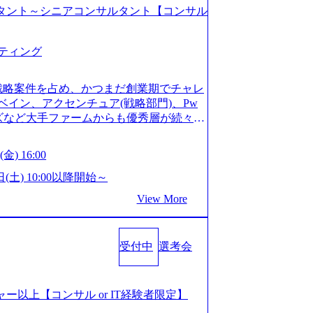
コンサルタント～シニアコンサルタント【コンサル
ティング
戦略案件を占め、かつまだ創業期でチャレ
イン、アクセンチュア(戦略部門)、Pw
ンズなど大手ファームからも優秀層が続々ジ
ァーム。 事業会社機能へ携われる可能性
など リモート比率99%、福岡や北海道在
金) 16:00
ラスから 製造業、金融業、通信業界に強
く予定 インセンティブ支給という他社に
日(土) 10:00以降開始～
026年8月15日(土) 10:00以降開始～
View More
限られておりますので、ご応募いただいてもご対応
サルタント未経験 or IT未経験と判断さ
dayではなく通常選考でのご案内とさせ
受付中
選考会
度の面接で実施) ※面接終了しましたら、後
ていただきます。 ● 一日で最終面接ま
断がつかなかった場合、後日面接や面談の
面接、条件面談それぞれ最大1時間を想定し
ージャー以上【コンサル or IT経験者限定】
URLを共有させていただきます ・面接お