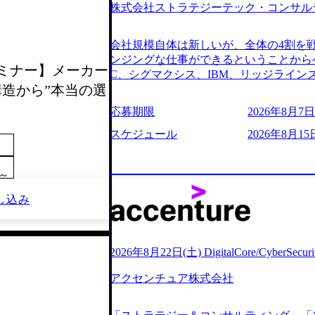
株式会社ストラテジーテック・コンサル
よび条件面談ともに、どの時間開始とな
のご予定をご都合いただけますと幸いです
前にGAB試験を受検いただきます(受験期限
会社規模自体は新しいが、全体の4割を
ただし、30代以上のコンサルファーム経
ンジングな仕事ができるということからベ
較セミナー】メーカー
のみ。 書類選考通過後に、GAB試験に合
C、シグマクシス、IBM、リッジライ
をさせていただきます。 急速なグロー
構造から”本当の選
ョインするピュアな戦略を伸ばす新興フ
事が困難になった大手企業をサポートす
※SaaSプロダクト、地方創生、メディア
応募期限
2026年8月7日(
ンスフォーメーション戦略を中心にコンサ
中者もいて働きやすい環境※コンサルク
存または新規大手事業会社から依頼され
みがあり、ヘルスケアな業界は広げてい
スケジュール
2026年8月15
援を行います。クライアントは各業界上
はない制度 ワンプール制を敷く、柔軟な組織 2
から「新規事業戦略」「既存事業のトラ
2026年8月7日(金) 16:00 ※枠が
ただいています。 (2)「SIerやPMO
0～
できない可能性がございます ※コンサルタ
である「戦略」案件をメインとしたコン
ただいたご応募者様については、1day
し込み
一部抜粋＞ ・海外事業(新規・既存)事
だきます ● 面接(1次・最終を一度の面
おけるAIを活用した事業戦略検討支援 ・
担当者より結果についてご連絡させていた
ティ領域における地域活性アプリ企画支
する選考会となります 内定の判断がつ
ションを活用した事業戦略策定及び営業
をいただく場合がございます ● 面接、
2026年8月22日(土) DigitalCore/CyberSe
ランスフォーメーションの案件が多数 ●
ます ・実施前日までに日程およびURL
人のタスク管理及び遂行を担う。主な作
アクセンチュア株式会社
件面談ともに、どの時間開始となっても
向け資料のドラフト作成、プロジェクトに
定をご都合いただけますと幸いです ※1
シニアコンサルタント プロジェクトメ
B試験を受検いただきます(受験期限は1d