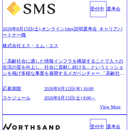
s.jp/main/html/rd/p/000000010.000123981.html) アビームコンサ
現を目標に、具体的に目に見える成果を出すことを信条と
ルティング、社員の健康改善を支援 食事・睡眠など可視
受付中
選考会
して、全社戦略やトランスフォーメーション案件を多く扱
化 (https://www.nikkan.co.jp/articles/view/00694812) “失われた3
っている ベインの社風を体現するものとして「True North」
0年”をアビームの｢人的資本経営｣で取り戻したい (https://ww
（真北）という言葉がよくつかわれる。針が少し東に傾い
w.businessinsider.jp/post-283587) アサヒグループホールディン
て見えるTrue Northとは磁北ではなく真北、風説や思い込み
2026年8月15日(土) オンライン1day説明選考会_キャリアパ
グスのESG価値の可視化を支援 「インパクト加重会計」
による一見正しい答えや、単に理論的に正しいが実行不可
ートナー職
を用いて非財務活動の社会的インパクトを算出 (https://prtime
能な答えではなく、企業と社会の最大価値を追求した本当
s.jp/main/html/rd/p/000000015.000123981.html) NECから独立し
株式会社エス・エム・エス
の答えを提供したい、というベインのコンサルティングに
て20年近く成長を続けており、2022年3月期の連結売上高は
おける信念であり、カルチャーにもなっている。 海外オフ
991億円、1,000億円突破が目前となった 2023年4月1日時点
ィスとの連携が多く、海外プロジェクトへのアサインや海
「高齢社会に適した情報インフラを構築することで人々の
でグループ従業員数は7523人と、国内でも有数の規模のコ
外オフィスへのトランスファー制度などが充実している。
生活の質を向上し、社会に貢献し続ける」というミッショ
ンサルティング会社となり、今後も成長性が大きくみられ
東京オフィスに来るグローバルメンバーも多く、グローバ
ンを掲げ多様な事業を展開するメガベンチャー 「高齢社会
る 日本企業的な柔らかい雰囲気が特徴的で、従業員方の人
ル・ワンチームで活動している。プロボノ活動にも力を入
×情報」を切り口として「介護」「医療」「ヘルスケア」
柄の良さや未経験者への充実したオンボーディング支援(入
れており、これまで多くのNPO・NGOなどの非営利団体に
「シニアライフ」の領域で、40以上のサービスを開発・運
社時に10日間の間みっちりとコンサルの基礎を支援)を魅力
応募期限
2026年8月12日(水) 16:00
無償でコンサルティングを提供している。 2026年8月29日
営 16期連続で増収増益を達成し、海外では17ヵ国で事業を
に感じ、他Big4ではなくアビームを選ぶ方も多数 アビーム
(土) の対面Kick-offイベントを皮切りに1か月程度のプログラ
展開 今後も既存事業の拡大・成長と新規事業の開発を進め
といえばSAPをはじめとしたシステム、とイメージされる
スケジュール
2026年8月15日(土) 9:00～
ム ※初回プログラム : 8月29日(土)10:00～13:30 2026年8月12
ていく予定 優秀層にはどんどん事業立ち上げを任せていく
こともあるが実態としては経営戦略策定や新規事業立案な
View More
日(水) 16:00 Bain & Company Tokyoでは、「Tokyo Be Bold Pr
社風。エス・エム・エス出身の起業家も多く、SMSマフィ
どのトップラインを上げるための戦略案件も多く存在 特に
ogram (女性候補者向け選考支援プログラム)」を実施いたし
ア（Paypalマフィアのもじり）という単語も存在 https://stalgi
スポーツ&エンターテイメント領域ではBig4に先んじて注力
ます。クライアントに斬新なソリューションを提供し、複
e.co.jp/sms-mafia-map/ (https://stalgie.co.jp/sms-mafia-map/) ＜主
し、業界内で大きな存在感を誇る 社員の多様化する生活ス
雑な経営課題を解決するために、チームのダイバーシティ
受付中
選考会
な事業内容＞ - キャリア分野 - 介護職向け求人情報・人材紹
タイルやライフイベントに対応した働きやすい職場環境を