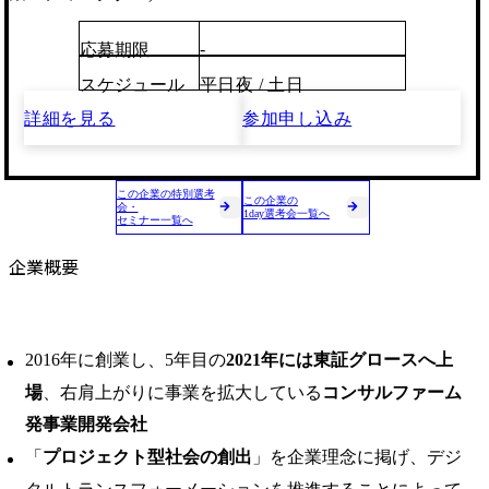
-
応募期限
スケジュール
平日夜 / 土日
詳細を見る
参加申し込み
この企業の特別選考
この企業の
会・
1day選考会一覧へ
セミナー一覧へ
企業概要
2016年に創業し、5年目の
2021年には東証グロースへ上
場
、右肩上がりに事業を拡大している
コンサルファーム
発事業開発会社
「
プロジェクト型社会の創出
」を企業理念に掲げ、デジ