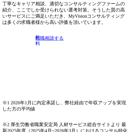
一次面接通過の際は、二次面接のお時間もご案内差し上げ
丁寧なキャリア相談、適切なコンサルティングファームの
ますので、ご確認下さい。 二次面接結果は、給与明細3ヶ月
紹介、ここでしか受けられない選考対策。そうした質の高
分等の書類提出から3日程度を目処に、メールにてご案内差
いサービスにご満足いただき、MyVisionコンサルティング
し上げます。 東京都中央区銀座4丁目12−15 歌舞伎座タワー
は多くの求職者様から高い評価を頂いています。
7F 大阪府大阪市北区梅田三丁目2番2号 JPタワー大阪17F
福岡県福岡市中央区天神1-1-1 アクロス福岡12F 【本社】
上記本社もしくは東京近郊のクライアント先 プロジェクト
無
転職相談する
により他拠点の案件にリモートで参画いただくこともあり
料
ます 【関西支社】上記関西支社もしくは大阪近郊のクライ
アント先 プロジェクトにより他拠点の案件にリモートで参
画いただくこともあります 【福岡営業所】上記福岡営業所
もしくは福岡近郊のクライアント先 プロジェクトにより他
拠点の案件にリモートで参画いただくこともあります ※受
動喫煙対策 本社は【敷地内禁煙(屋内・外、喫煙可能場所あ
り)】だが、配属先により異なる オンライン ●以下のいずれ
かに該当 ・IT領域におけるエンジニアの実務経験1年以上
※設計～開発のご経験(アプリ/インフラ不問) ・プロジェク
※1 2026年1月に内定承諾し、弊社経由で年収アップを実現
トマネジメント経験(3年以上) ・コンサルティングファーム
した方の平均値
出身 ・ビジネスレベルの英語力 ・マネジメント経験 ・PM
O経験 ・向上心が強く、新しいことにも果敢にチャレンジ
できる方 ・クライアントや上司、メンバーからの指摘や要
※2 厚生労働省職業安定局 人材サービス総合サイトより 最
望を素直に受け止め、改善提案できる方
新2025年度（2025年4月~2026年3月）におけるコンサル特化