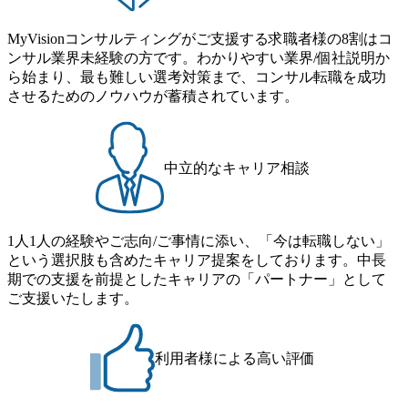
日など、充実した休暇制度を整備している。 ​ 月平均残業時
間は25時間であり、ワークライフバランスを重視した働き
MyVisionコンサルティングがご支援する求職者様の8割はコ
方が可能である。 ​ スポレク制度や入社者歓迎会、全社員集
ンサル業界未経験の方です。わかりやすい業界/個社説明か
会、リフレッシュ休暇など、社員同士の交流や健康をサポ
ら始まり、最も難しい選考対策まで、コンサル転職を成功
ートする取り組みが充実している。 2026年8月16日(日) 10:0
させるためのノウハウが蓄積されています。
0～19:00予定 ※シニアコンサルタント職・マネージャー職
想定の方のみ参加可能です。 2026年8月12日(水) 16:00 平日
なかなか転職活動の時間が取れない方や、サクッと短期間
で転職先を決めたい方へ。 1日で選考が終了する、1day選考
中立的なキャリア相談
会のご案内です。 ●書類選考 → 一次面接 → 二次面
接 ※選考状況に応じて、三次面接を後日依頼させていただ
く場合がございます ※当日二次面接へお進みいただいた方
は、以下書類が必要となりますため、併せて事前にご提出
1人1人の経験やご志向/ご事情に添い、「今は転職しない」
をお願いいたします。 ・前年の源泉徴収票 ・給与明細3か
という選択肢も含めたキャリア提案をしております。中長
月分 内定の場合は、後日、オファー面談がございます。 書
期での支援を前提としたキャリアの「パートナー」として
類選考通過後、一次面接時間と面接用URLをご案内差し上
ご支援いたします。
げます。 ご応募時の履歴書にお写真添付無き場合は、お写
真付き履歴書データ(PDF)のご提出を面接前日午前10時まで
にお願い致します。 オンラインでの面接となりますので、
利用者様による高い評価
お時間になりましたらご案内のURLよりご入室下さい。 一
次面接終了後、メールにて合否のご連絡を差し上げます。