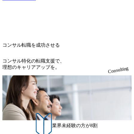
ラインまたはオフラインの実施 ※東京オフィスのみのご応
りの拘束時間は1時間～最大2時間半程度を想定しています
をデザインする」というビジョンを掲げ、クライアント目
募となります。他オフィス希望を含めたご応募はお受けい
※1次面接と最終面接の間をなるべく空けないよう調整して
線のきめ細やかな気配りで、クライアントが本当に求めて
たしかねますのでご了承ください ● フルタイムでの職務経
おりますが、調整が叶わないケースもございます オンライ
いることは何かを追究し、本当に価値のある成果を提供し
歴を2年以上お持ちの方で、東京オフィスのコンサルタント
ン 書類選考通過者
ている。 2015年創業ながら、従業員数が1年で300人強増加
ポジションに応募意思がある方 ● 英語・日本語ともにビジ
の736名(2024年1月)に到達。上場を目指し、さらに採用のス
ネスレベルの方 ※日本語が母国語でない方は日本語能力
ピードを上げている。 人にフォーカスをして急成長する唯
試験N1またはそれ相当の上級レベルの日本語力(会話・読解
一無二のコンサルティングファーム【株式会社ノースサン
力)
コンサル転職を成功させる
ド 執行役員新山氏、庄司氏インタビュー】 (https://my-vision.
co.jp/consulting-firm/northsand/interview01) ノースサンドは201
コンサル特化の転職支援で、
5年に設立され、前年比205%の売上成長を遂げるなど、急
理想のキャリアアップを。
速な成長を遂げている。 ​ 新規事業立案から業務改革、IT戦
Consulting
略立案、IT導入までをワンストップで提供するコンサルテ
ィングファームである。 ​- 2025年1月時点で従業員数1,209名
を擁し、事業拡大を続けている。 #### 企業魅力 「人」にフ
ォーカスを当てたコンサルティング会社として、社員の人
間力を強みとしたサービスを提供している。 ​- - 2018年から
6年連続で「働きがいのある会社ベストカンパニー」に選出
され、社員モチベーションが高いと評価されている。 ​ 大手
コンサルティングファームやSIer、事業会社出身者など、多
様な経歴の社員が活躍している。 年間休日120日以上、完全
業界未経験の方が8割
週休2日制、有給休暇初年度10日(消化率46.3%)、特別休暇5