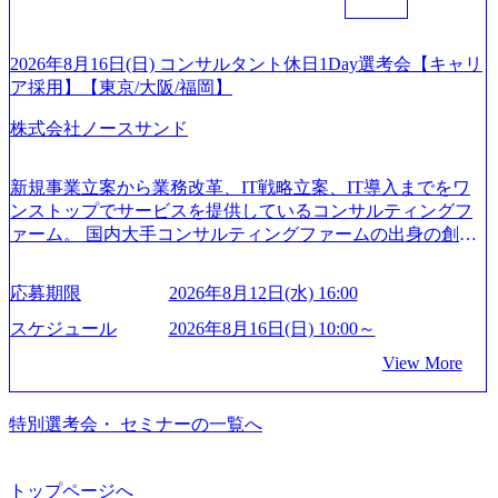
は欠かせません。是非、ユニークな視点と高い志を持つ女
介・人材派遣・資格取得スクール - 看護師向け人材紹介、
実現するため、さまざまなサポート制度を導入している 多
性の皆様に多数ご参画頂きたいと考え、プログラムを開催
コメディカル向け人材紹介等 - 介護事業者分野 - 介護事業者
文化理解や女性の活躍推進などの取り組み、また、フレッ
致します。 「未経験では難しいのではないか」、「実際女
向け経営支援プラットフォーム - 海外分野 - 医療・ヘルスケ
クス制度やフリーロケーション制度、フルリモート制度な
2026年8月16日(日) コンサルタント休日1Day選考会【キャリ
性はどのように活躍をしているのか」、「ケース面接の経
ア関連事業者向けマーケティング支援 - グローバルキャリ
どの多様な働き方をサポートする制度が整備されている 202
ア採用】【東京/大阪/福岡】
験がなく対策の仕方が知りたい」などのお声をたくさんい
アビジネス等 - 事業開発分野 - 健康保険組合向け遠隔保健指
6年8月23日(日) 9:00～18:00終了 2026年8月12日(水) 16:00 202
ただいているため、今回のプログラムでは現役の面接官と
株式会社ノースサンド
導サービス - 企業向けリモート産業保健サービス - 高齢者向
6年8月23日(日)にSustainable SCM SU 1day選考会を開催いた
食事などのカジュアルな交流、実際のプロジェクトのケー
け食事宅配情報提供サービス - リフォーム事業者情報提供
します。 当SUは「GlobalでのSCM構築」や「物流・調達コ
ススタディ、1対1の模擬面接等、複数のセッションを約1か
サービス等 2026年8月15日(土) 9:00～15:00頃(最大目安) 2026
ストの構造改革」といった伝統的なテーマに留まらずクラ
新規事業立案から業務改革、IT戦略立案、IT導入までをワ
月の期間に渡り行い、選考にご参加いただきます。コンサ
年8月12日(水) 16:00 会社説明会→1次面接→最終面接 ※基本
イアントがこれから取組むべき「グリーントランスフォー
ンストップでサービスを提供しているコンサルティングフ
ルタント未経験の方でも、戦略コンサルタントの具体的な
的には当日中に合否をお伝えしますが、他の面接官の目線
メーション」、「サーキュラーエコノミー(循環経済)」とい
ァーム。 国内大手コンサルティングファームの出身の創業
仕事内容からお話をさせていただきますので、戦略コンサ
をもって判断したい場合など、後日改めて面接をお願いす
った社会課題やテーマに対して、グローバル知見と最新の
メンバーが、「クライアントの求めていることに対して、
ルティングにご興味をお持ちの方は、この機会にぜひご応
る場合がございます。 9:00～説明会(30分前後) ↓ 順次1次
事例などを基に企業の構造改革と社会価値の創造の取り組
もっと自由に誠実に提案できる会社をつくりたい」「胸を
募ください。 ● 応募後のフロー ・書類選考後、対象者の方
応募期限
2026年8月12日(水) 16:00
面接(20分～30分) ↓ 最終面接(30分～1時間) ＜終了時間に
みを行うプロフェッショナルチームです。 今回1day選考対
張って会社が好きだと言えるような家族的な組織をつくり
にはWebテストを8月20日までに受験いただきます ・8月21
関して＞ ※個別の進捗状況により終了時間は異なりますが
象となるポジションは下記となります。 ・コンサルタント
たい」という想いで会社を設立 PwC・アクセンチュアとい
スケジュール
2026年8月16日(日) 10:00～
日までにプログラム参加者をご案内します ・初回プログラ
最大「15:00頃」の終了を目安としております。 ※当日の通
(調達改革・設備O&M)【SCS SU】 ・コンサルタント(ECM/
った大手コンサルティングファームをはじめ、SIerや事業会
ム : 8月29日(土)10:00～13:30 @ベイン東京オフィス(六本木)
View More
過人数が多い場合は、間に待ち時間が発生することや、時
SCM構想・PLM/MES改革)【SSC SU】 ・コンサルタント(物
社出身者など、様々な経歴の社員が活躍しており、働きや
・プログラム期間中はコンサルタントとの食事会、プロジ
間が伸びる可能性がございます。 勤務地問わず オンライン
流改革/需給プロセス改革)【SSC SU】 ・SCM/ECMデータ・
すく魅力的な環境が整っているため、定着率が高いことか
ェクトのご紹介、ケースワークショップなどを実施します
書類選考を通過された方
プロセス分析・AI活用_Sustainable SCM Strategy Unit(Strategy
ら「働きがいのある会社」に4年連続ベストカンパニーに選
特別選考会・ セミナーの一覧へ
・10月17日(土)開催の選考会にて採用面接を実施する予定で
Consultant職)≪東京・大阪≫ ・コンサルタント(SCS SUオー
出されている。 残業時間は平均30時間程度 事業/IT戦略立案
す ※ご都合が合わない方は別途調整いたします 初回プロ
プンポジション)【SCS SU】 ※当日は全体での会社説明な
や各種プロジェクトマネジメント、最先端テクノロジーの
グラム : ベイン東京オフィス(六本木) ※イベントによりオン
どはなく、個別選考のみの実施を予定しています ※1名あた
導入支援までワンストップでサービスを提供する。「世界
トップページへ