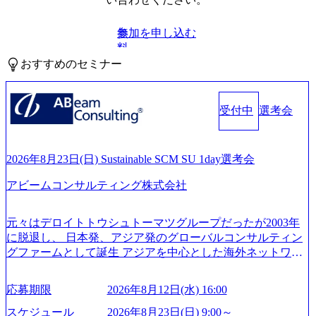
参加を申し込む
無
料
おすすめのセミナー
受付中
選考会
2026年8月23日(日) Sustainable SCM SU 1day選考会
アビームコンサルティング株式会社
元々はデロイトトウシュトーマツグループだったが2003年
に脱退し、 日本発、アジア発のグローバルコンサルティン
グファームとして誕生 アジアを中心とした海外ネットワー
クを通じ、各国や地域に即したグローバル・サービスを提
供している日系最大級の総合コンサルティングファーム
応募期限
2026年8月12日(水) 16:00
『Build Beyond As One ®.』をブランドメッセージに掲げ、
企業や組織の変革を通じて社会や産業の課題を解決し、未
スケジュール
2026年8月23日(日) 9:00～