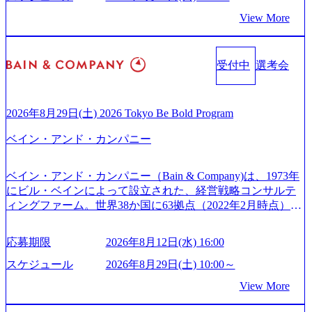
来のありたい姿を実現するとともに、クライアント変革の
View More
確実な実現と社会的価値及び経済的価値の追求にも貢献 NE
Cとの戦略的資本提携も実現して、現在はNECのグループ会
社であり、戦略、業務改革、IT、組織・人事、アウトソー
受付中
選考会
シングなどの専門知識と、豊富な経験を持つ約6,000名を超
えるプロフェッショナルを有する 金融、製造、流通、エネ
ルギー、情報通信、公共事業など幅広い分野をクライアン
トとしている SAP領域においては日本市場No.1を誇り、全
2026年8月29日(土) 2026 Tokyo Be Bold Program
世界で6,400件以上、日本国内で企業最多の5,399件のSAP認
ベイン・アンド・カンパニー
定コンサルタント資格を取得している また、日本国内企業
として最多の3,200件のSAP S/4HANA®認定コンサルタント
資格も保有、さまざまな業界・業種でのプロジェクト実績
ベイン・アンド・カンパニー（Bain & Company)は、1973年
と蓄積されたノウハウを基に独自の方法論やテンプレート
にビル・ベインによって設立された、経営戦略コンサルテ
を開発し、それらを活用してお客様に最適なSAPコンサル
ィングファーム。世界38か国に63拠点（2022年2月時点）、
ティングサービスを提供する https://storage.googleapis.com/our
東京オフィスは1982年に開設。 「コンサルタントがクライ
-vision-production.appspot.com/public/images/20240925132728_9
アントにお届けするのは単なるレポートではなく、『結
96dc8f2-7d54-42b9-a7ae-8c532c52d3d8_1200x678.webp アビー
応募期限
2026年8月12日(水) 16:00
果』である。」この原則のもと、ベインは1973年に創業さ
ムコンサルティング会社資料 (https://www.abeam.com/content/
れた。クライアントが不確かな未来の中、競争に勝てるよ
スケジュール
2026年8月29日(土) 10:00～
dam/abeam/jp/ja/about/company/ABeamConsultingCompanyProfil
う、カスタマイズされた戦略を策定し、クライアントと共
e_jpn_4.pdf) 『SAP AWARD OF EXCELLENCE 2024』にお
View More
に、提言を具体的な行動に落とし込んでいる。 徹底した
いて優秀賞「プロジェクト・アワード」を受賞 (https://prtime
「結果主義」を標榜。クライアントのフルポテンシャル実