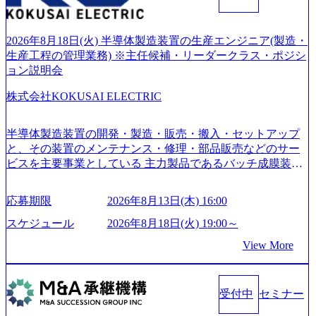
ファーム） 社名の由来は”DXエリアにSpir（槍）を指して
切り開く””simplexないでは金融以外の領域にX（クロス）し
ていく”という位置づけ 一昔前は金融が強い企業として認知
2026年8月18日(火) 半導体製造装置の生産エンジニア(製造・
されていたが、現在金融の売上割合は全体の3割。現在はTo
生産工程の管理業務) ※主任候補・リーダークラス・ポジシ
C事業を始め、パブリック、製造業、通信、エンタメ、教
ョン説明会
育、保健など幅広く強みのあるファーム。 ワンプール制で
株式会社KOKUSAI ELECTRIC
はあるが、社員の興味のある分野やスキルを活用したいな
どの希望は考慮してのアサイン。 そのため、専門性を身に
着けたい方でも幅広に経験を積みたい方でも、キャリア形
半導体製造装置の開発・製造・販売・搬入・セットアップ
成が柔軟に可能な環境である。 https://storage.googleapis.com/
と、その装置のメンテナンス・修理・部品販売などのサー
our-vision-production.appspot.com/public/images/20240925204135
ビスを主要事業としている 主力製品であるバッチ成膜装置
_93b1bff3-f71c-4bc9-8bd9-72a8a4826007_1200x554.webp https://
は、世界中の半導体デバイスメーカーから高く評価され、
storage.googleapis.com/our-vision-production.appspot.com/public/i
世界トップクラスのシェアを有している 技術と対話を通じ
mages/20250502152751_46c65543-87ef-4e86-a85a-8649e1c532f9
応募期限
2026年8月13日(木) 16:00
て未来を創造し、社会課題の解決に貢献することを目指し
_956x512.webp https://storage.googleapis.com/our-vision-producti
on.appspot.com/public/images/20250502152804_ba6aaa1a-9ffc-4f
ている Mission:私たちの技術/私たちの対話 Vision:夢を未来
スケジュール
2026年8月18日(火) 19:00～
2a-9b40-06fff8ee19af_961x517.webp https://storage.googleapis.co
につなぐベストパートナー Value:私たちの技術/私たちの対
View More
m/our-vision-production.appspot.com/public/images/202505021528
話 IoT社会の浸透、AIの加速等により半導体需要は世界中で
31_721b100c-62c9-4258-aa0e-97182898115f_960x510.webp シ
急伸長しており、それに伴い半導体製造装置の需要も伸長
ンプレクス社は、FinTech領域に強みを持つITコンサルティ
中 https://storage.googleapis.com/our-vision-production.appspot.co
ング会社で、NRI、NTTDATAと同じく世界のFinTech Ranki
受付中
セミナー
m/public/images/20260224131045_0fee4978-bb25-43a7-a367-542
ngsTop 100企業にも選出されている。ITコンサルティング、
6b95cd599_1200x543.webp https://storage.googleapis.com/our-visi