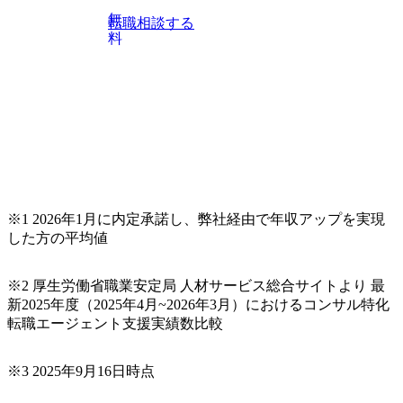
上位職のコンサルタントだけでなく、メンバークラスのコ
無
転職相談する
ンサルタントも登壇しますので、当社へ気になることや転
料
職後のご不安な事はその場でご質問いただけますので、ぜ
ひお聞きください！ ※過去の質問例)会社の強みや中長期の
方向性、コンサルタントとSEの違い、他コンサルファーム
との違い、今後のキャリアパス など。 会社説明＋座談会(1
9:00～20:00) ・書類免除でのご対応もしておりますので担当
リクルーターまでご相談下さい。 ・ご希望の方は、会社説
明会兼現場座談会実施後、カジュアル面談もしくは1次選考
の対応もさせて頂きますので担当リクルーターまでご相談
下さい。なお、当日はコンテンツに変更があること、ご了
承ください。 【服装・持ち物】 ・特になし カジュアルな服
※1 2026年1月に内定承諾し、弊社経由で年収アップを実現
装でご参加ください。 【募集ポジション】 ITコンサルタン
した方の平均値
ト(役職問わず) 【案件内容(一例)】 ・IT戦略立案/IT中長期
ロードマップ策定 ・全社クラウド基盤グランドデザイン策
※2 厚生労働省職業安定局 人材サービス総合サイトより 最
定 ・全社デジタルトランスフォーメーション企画構想 ・業
新2025年度（2025年4月~2026年3月）におけるコンサル特化
務/組織/システムの現状分析/RPA選定/導入/実装 ・プライベ
転職エージェント支援実績数比較
ート/パブリッククラウド導入 ・AI活用による業務効率化/
業務再構築 ・IoTを活用したデジタルワークスタイル変革案
企画 ・Disruptive Technologyを活用した新規事業の立案/推
※3 2025年9月16日時点
進 など 【中途入社社員の入社の決め手(一例)】 ・創業