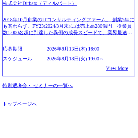
の制度】 育児休暇： 対象：小学校1年修了時の3月31日まで
株式会社Dirbato（ディルバート）
成活躍させるためのナレッジシェアおよび丁寧なOJTを欠か
から”のコンサルの在り方 (https://www.businessinsider.jp/articl
の子を育てるすべての従業員※期間：通算3年間 短時間勤
さずにチームとして動く組織風土がある 2026年8月18日(火)
e/20250205-simplex-xspear/) Xspear Consultingがえるぼし認定
務： 対象：小学校卒業までの子を育てるすべての従業員 1
19:30～ 所要時間 : 約1時間 2026年8月13日(木) 16:00 ＼応募
を取得 (https://www.agara.co.jp/article/382811) シンプレクスと
2018年10月創業のITコンサルティングファーム。 創業5年に
日2時間15分まで、始業・終業時刻の繰り上げ・繰り下げが
意思不問・業界未経験歓迎！／ M&A承継機構のビジョンや
Xspear Consultingが、東京都港区の行政手続き100%デジタル
も関わらず、FY23(2024/3月末)には売上高280億円、従業員
可能 子の看護休暇： 子1人につき5日まで取得でき、1時間
業務内容、実際の働き方について詳しくお伝えするオンラ
化を支援 (https://www.afpbb.com/articles/-/3520247) 【未経験
数1,000名超に到達した異例の成長スピードで、業界最速と
単位で取得することも可能 家族看護休暇： 5日まで取得で
イン説明会を開催いたします。 M&A業界に興味があり、ま
者】 ・年収UPでのオファー ・ワンプールで様々なインダ
なる10期1,000億円に対して、現状では計画値を上回る事業
き、1時間単位で取得することも可能 【独身寮、住宅手当制
ずはどんな仕事か知りたい 転職を考えたばかりで、幅広く
ストリーやソリューションを裁量をもって経験できる ・上
成⻑を遂げている。 現在コンサルティングファームでは外
度など】 独身寮：富山事業所の近くに、白風寮と青風寮の2
応募期限
2026年8月13日(木) 16:00
業界の情報を集めたい 働くイメージを具体的に知りたい M
流工程、先端技術を学べる環境 【コンサルファーム経験
資も含めて売上高TOP10にランクインしている。 主力事業
つの寮があり、以下の入居基準を満たす方が入居可能で
&A業界にご興味がある方、転職を少しでもお考えの方はも
者】 ・専門領域に軸足を置きながら、他領域にもチャレン
はITコンサルティング。幅広い業界の大企業を中心に、IT
スケジュール
2026年8月18日(火) 19:00～
す。 ＜入居基準＞ ・満33歳までの独身者 ・自宅から勤務地
ちろん、情報収集をしたい方でも歓迎です。お気軽にご参
ジできる環境 ・タイトルアップでのオファー ・現職ファー
戦略策定等の上流工程から実装・運用定着まで一気通貫で
までの通勤総時間が2時間を超えること 住宅手当： 本社の
View More
加ください。 当日は、質疑応答のお時間もご用意しており
ムより高いオファー年収 ・実力主義でプロモーションでき
支援している。 他方、インキュベーション事業を手掛けて
近くには独身寮や社宅等が無いため、条件を満たす方には
ます。 是非、説明会にてお話できることを楽しみにしてお
る（ダブルスキップもあり） ・週に1度のアサインｍｔｇで
いるのも同社の特徴であり、 自社で新規事業開発も手掛け
住宅手当を支給します。 また、独身寮は男性のみの入居と
ります。 説明会後にアンケート回答をお願いいたします。
こまめに社員のキャリアについて検討してもらえる。結
つつ、複数社への出資～ハンズオン支援も行っている。 (参
特別選考会・ セミナーの一覧へ
なるため、入居基準を満たす女性には住宅手当を支給しま
オンライン(Google meets)
果、なりたいキャリアを反映できるｐｊにアサインしても
考) https://www.dirbato.co.jp/service/incubation.html (https://www.
す。 住宅手当は、一般賃貸物件を従業員が契約し、規程で
らえる ・シンプレクスというテクノロジーに強い部隊がい
dirbato.co.jp/service/incubation.html) 大手総合系コンサルティ
定める金額を会社が支払います。 その他： 採用時や転勤等
るため、エンジニアの視点からも協業しクライアントへ価
ングファームや、Slerなどから優秀層が多数ジョイン。 http
トップページへ
による引っ越し費用は、会社が負担します。 2026年8月18日
値提供できる ・デリバリー中心の案件もあればセールス中
s://storage.googleapis.com/our-vision-production.appspot.com/publi
(火) 19:00～20:00 2026年8月13日(木) 16:00 応募をご検討され
心の案件もあり、個々の裁量や得意領域に合わせた売り上
c/images/20240925205344_42693807-c7d5-418f-965b-3a03a5dd5
ている方を対象に、会社説明会を実施予定です。 ● 求人名
げの立て方を選べる ここ1年で社員数60名⇒100名超、売上
723_1200x559.webp 楽天グループ、SMBCグループ、NTT、
・【富山】半導体製造装置の生産エンジニア(製造・生産工
今期18億円⇒来期30億円（いずれも約170％アップ）と急成
良品計画、ファーストリテイリング等大手企業が中心顧客
程の管理業務) ※主任候補・リーダークラス ・【砺波】半
長中のファームである また、成長中ファームのため優秀な
直近では大阪万博のプロジェクトをAC、PwCとのコンペに
導体製造装置の生産エンジニア(製造・生産工程の管理業務)