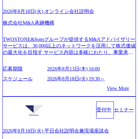
開発、運用保守と言った全工程を行う「一気通貫体制」が
on-production.appspot.com/public/images/20260224131052_2abe7
特長 ビジネスへの深い理解を持つコンサルタントが集うXs
cb8-329e-4a45-a8f5-73d9728b2cd7_1200x486.webp https://storag
2026年8月18日(火) オンライン会社説明会
e.googleapis.com/our-vision-production.appspot.com/public/image
pearと、最先端テクノロジーに深い知見を持つシンプレクス
s/20260224131100_d8b3379f-6e64-4566-aea4-924f21977d35_120
社またはグループ会社との協力体制を築いている Xspear社
株式会社M&A承継機構
0x460.webp https://storage.googleapis.com/our-vision-production.a
はあくまでもコンサルティングファームであり、システム
ppspot.com/public/images/20260224131116_05d25aab-49d6-4429-
開発を担当することはない https://storage.googleapis.com/our-vi
810e-138e27965ee8_1200x386.webp グローバル人財育成を目
TWOSTONE&Sonsグループが提供するM&Aアドバイザリー
sion-production.appspot.com/public/images/20240925204111_caa9
的とした「語学研修」、効果的なプレゼンのポイントを掴
サービスは、30,000以上のネットワークを活用して株式価値
4e4b-6aae-45a6-a0ce-b98154c816a2_1153x543.webp メンバー情
み実践に強くなるための「プレゼン研修」、自社キャリア
の最大化を目指す サービス内容は多岐にわたり、事業承継
報 (https://www.xspear.co.jp/member/)一部抜粋 - 伊勢山 昇吾氏:
アドバイザーによる自身のキャリア構築をめざす「キャリ
コンサルティングやM&Aアドバイザリー、財務アドバイザ
ベイカレントにてIT戦略立案から実装支援を軸に、様々な
ア開発研修」などがある 生産現場を含む全部門でフレック
リーなどが含まれており、幅広いニーズに対応 譲渡企業に
業界で新規事業戦略、成長戦略、PMI推進、業務改革等の幅
スタイム制度を実施しており、月単位の決められた労働時
応募期限
2026年8月13日(木) 16:00
対しては完全成功報酬制を採用し、M&A以外の選択肢も尊
広いプロジェクトに従事 - 鈴木健仁氏：新卒でベイカレン
間の範囲内で、出社・退社の時刻を社員の自己裁量に委
重する姿勢を持ち、将来の株価成長を取り込むスキームの
トに入社し最年少ディレクターを経てXspearに参画 - 梶田
スケジュール
2026年8月18日(火) 19:30～
ね、ワークライフバランスを図りながら効率的に働くこと
構築や事業承継支援も行う TWOSTONE&SonsグループはM
威人氏：BCG出身。金融業界における戦略策定、DX戦略立
ができる 【休日】 土日祝休みの完全週休2日制 2025年度の
View More
&A業界のリーディングカンパニーであり、領域にこだわら
案、人事組織テーマに強みを持ち、メディア・エンタメ業
年間休日は125日（GW8日、夏季9日、年末年始9日） 有給
ず幅広い案件に携わりながら自己成長とキャリアの挑戦が
界においてはDX戦略立案、NFT等の新規事業立案を得意と
休暇は年間24日（4月1日入社の場合）で、入社日に付与さ
可能 M&Aセンター出身者3名がメインメンバーであり、経
する。 - 藏満 一馬氏：アクセンチュア出身。金融業界を中
れます。 年次有給休暇の残日数は、翌年度に繰り越すこと
受付中
セミナー
験豊富なアドバイザーと共に働くことで、M&Aや財務アド
心に、DX戦略策定、新規事業立案、組織変革、規制対応等
ができます。 慶弔休暇は、事由により取得可能日数は異な
バイザリーなどの専門知識を獲得し、キャリアを発展させ
の幅広いプロジェクトを主導する。 - 天野 善仁氏：19卒Pw
りますが、3～7日の連続休暇を取得できます。 リフレッシ
る機会が提供される 主担当成約で10件以上ある人は課長職
C出身。Xspear最年少シニアマネージャー 社員インタビュー
ュ休暇は、規程で定める勤続年数ごとに、連続5日のリフレ
となり、平均3000万～4000万の年収となる 内訳としては個
ページ (https://www.xspear.co.jp/career/interviews/) 戦略だけの
2026年8月18日(火) 平日会社説明会兼現場座談会
ッシュ休暇を取得できます。 【育児や子の看護、介護など
人インセンティブ＋チームインセンティブ 課長は部下を育
コンサルは終わり──コンサル業界の風雲児に聞く。“これ