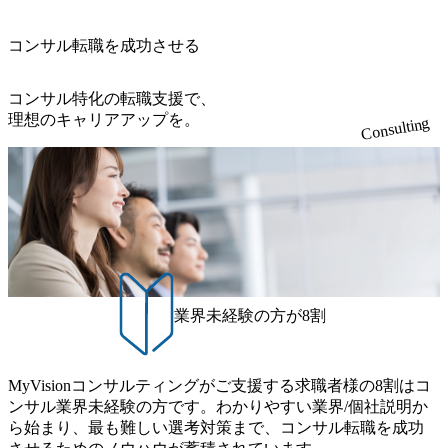
上司の近くで働けるチャンスも多い(ボストン・コンサルテ
勝ち受注。 業務システム、ToC向けアプリ、セキュリティ
※主任候補・リーダークラス オンライン (Microsoft Teams)
ィング・グループ出身者等 (https://www.xspear.co.jp/member/ta
等万博に関するあらゆるIT関連業務をコンサルティングし
※顔出しは不要です。ご質問頂く際のみ、顔出ししていた
コンサル転職を成功させる
keto_kajita/)） 多様なメンバー、多様なプロジェクトによる
ている。 <u>ワンプール制</u>を取っており、業界の枠に縛
だければと存じます。
自己成長機会が多く、新たなチャレンジが可能 100名規模に
られず様々な案件にチャレンジ可能 専属の営業部隊がお
も関わらず、外資系戦略コンサルティングファームや総合
り、<u>営業活動に工数を割かれることなくデリバリーに注
コンサル特化の転職支援で、
系コンサルティングファームをはじめ、メーカー、ITベン
力可能</u> 従業員満足度を非常に重視しており、意にそぐ
理想のキャリアアップを。
Consulting
チャー、外資系金融機関など多彩な出自で構成されてお
わないプロジェクトにアサインされてしまった場合、半強
り、常に刺激を受けながらプロジェクトワークが可能 総合
制的に別のプロジェクトに異動することが可能。その結
コンサルティングファームの名の通り、全方位のクライア
果、<u>退職率も10%程度</u>(他社平均は2～30%程度) 残業
ントに対して様々なプロジェクトが存在しており、手を上
時間は<u>平均30時間程度。</u>バリューが出ていないから
げれば常に新しいテーマのチャレンジ機会を提供している
残業代をつけさせないといったことはしない DE&Iにおいて
（ワンプール制） そのため、全体の離職率10％以下、未経
は女性活用や外国人/高齢者/障碍者などさまざまなバックグ
験3年未満の離職率は0％と驚異の定着率を誇る 大手ファー
ラウンドを持つメンバーの働く環境を整えている SDGsの推
ムと同水準以上の報酬制度であり、ファーム経験者の場合
進にも積極的で、プロボノ支援等を行っている 部活動も活
は、転職時報酬アップが基本 強く「個人」の成⾧を重視す
発で、多くのクラブが立ち上がっており、さまざまな役
業界未経験の方が8割
るカルチャーであり、昇進に枠もなく、今ならReadyになれ
職・所属・組織を超えて社員間のネットワーク形成・交流
ば上がれる環境となっている 安定した経営環境の下、コン
の場となっている <u>教育・研修プログラムが非常に充実</
サルティングファームの立ち上げフェーズに関わることが
u>しており、自己成長の機会も多い DirTuneという社内限定
MyVisionコンサルティングがご支援する求職者様の8割はコ
できる 豊富な経験を持つコンサル経験者の場合は、自らチ
番組があり、新卒紹介、会社の七不思議紹介等、規模が大
ンサル業界未経験の方です。わかりやすい業界/個社説明か
ームを立ち上げることが可能 裁量をもった営業活動、デリ
きくなっていく中で社員同士のつながりを広げる取り組み
ら始まり、最も難しい選考対策まで、コンサル転職を成功
バリー活動ができる(スタートアップとの協業、新規ソリュ
もしている 今後の成長戦略として海外展開を見据えてい