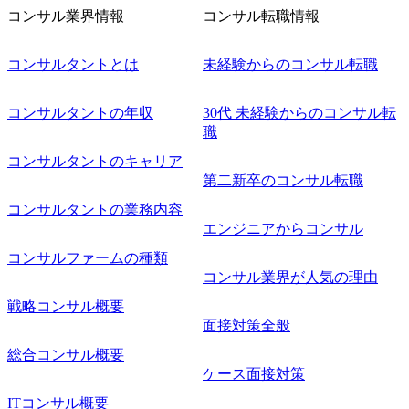
フェーズに参画し、コアメンバーとして会社を一緒に創り
コンサル業界情報
コンサル転職情報
上げていきたい ・サービスやソリューションに捉われず、
顧客が真に求めるサービスを提供したい ・様々な業種業界
でのプロジェクトに参画し、自身のスキルアップを図りた
コンサルタントとは
未経験からのコンサル転職
い ・エンジニア経験を活かして要件定義や提案、企画とい
った上流工程にチャレンジしたい ・コンサルのみならず新
コンサルタントの年収
30代 未経験からのコンサル転
規事業開発にも興味があり、ゆくゆくはチャレンジしてみ
職
たい オンライン(Teams)
コンサルタントのキャリア
第二新卒のコンサル転職
コンサルタントの業務内容
エンジニアからコンサル
コンサルファームの種類
コンサル業界が人気の理由
戦略コンサル概要
面接対策全般
総合コンサル概要
ケース面接対策
ITコンサル概要