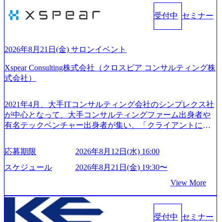
受付中
セミナー
2026年8月21日(金) サロンイベント
Xspear Consulting株式会社（クロスピア コンサルティング株
式会社）
2021年4月、大手ITコンサルティング会社のシンプレクス社
が中心となって、大手コンサルティングファーム出身者や
有名テックベンチャー出身者が集い、「クライアントにと
って真のデジタルトランスフォーメーションを創造した
い」という想いの下で立ち上げた新鋭ファーム テクノロジ
応募期限
2026年8月12日(水) 16:00
ーがビジネスの成功に大きな影響力を持つDX時代におい
て、20年以上にわたってFintech業界を中心に最先端テクノ
スケジュール
2026年8月21日(金) 19:30〜
ロジーを提供してきたシンプレクスのノウハウを活かしつ
View More
つ、あらゆる業種・業界のクライアントの企業価値の最大
化を支援するために、戦略策定、組織改革、人材育成、業
務改善、実行支援などのコンサルティングサービスを一気
受付中
セミナー
通貫で提供するのが特徴（いわゆる総合コンサルティング