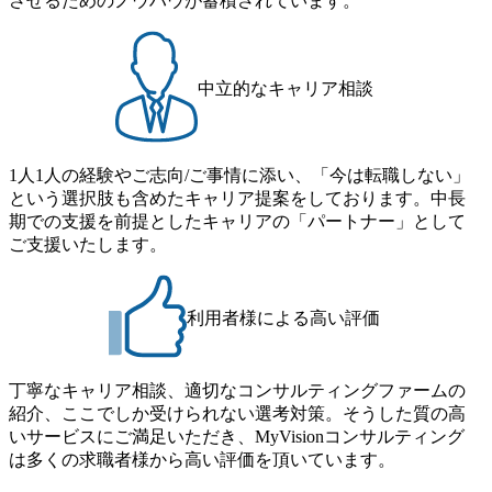
させるためのノウハウが蓄積されています。
ーションの開発 など) シンプレクスの顧客基盤、エンジニ
る。足元のグローバル案件割合は10%程度だが、英語が得
アケイパビリティを活かた確度の高い事業立ち上げが経験
意でグローバル案件に興味がある方はアサインされるチャ
できる 2026年8月21日(金) 19:30〜21:30 (19:20開場) 2026年8
ンスも大きい。 代表インタビュー https://note.com/dirbato/n/n0
月12日(水) 16:00 ※参加状況によっては抽選とさせていただ
a040c36b128 Forbes JAPAN BrandVoice Studio 「使命はテクノ
中立的なキャリア相談
く可能性がございます。 このたび、ファーム経験者の方を
ロジーで企業の可能性を引き出すこと。日本に求められるI
対象にした懇親会形式の採用イベント「サロンイベント」
Tコンサルタントという伴走者」 https://forbesjapan.com/article
を開催いたします。 カジュアルな場で現場社員と直接交流
s/detail/67452 Forbes JAPAN BrandVoice Studio 「コンサル業
できる機会ですので、ぜひご参加ください。 当日はXspear
界におけるIT人材価値再興。Dirbatoの最前線パートナーが
1人1人の経験やご志向/ご事情に添い、「今は転職しない」
Consulting代表取締役の早田とMDやその他現場社員が複数
切り開くテクノロジーの変革」 https://forbesjapan.com/articles/
という選択肢も含めたキャリア提案をしております。中長
preview/68657?preview=TAI1oir8Coe5Df3zuZhtd24YfH72/Zzdm
名参加する予定です！ ●費用 : 無料 虎ノ門ヒルズ付近 ※詳
期での支援を前提としたキャリアの「パートナー」として
BTIEMOnWUWREjOFLO1IL1KPEi4dgCbb Forbes JAPAN Bra
細な場所については参加者の方へ個別でご連絡いたしま
ご支援いたします。
ndVoice Studio 「求めるのは、競争と連帯 。IT特化の急成長
す。 コンサルファームにてマネージャー以上の職務を担当
ファーム・Dirbatoの社員支援」 https://forbesjapan.com/articles/
している方
detail/69848 MyViision企業インタビュー① https://my-vision.co.
利用者様による高い評価
jp/consulting-firm/dirbato/interview01 MyViision企業インタビュ
ー② https://my-vision.co.jp/consulting-firm/dirbato/interview02 20
26年8月18日(火) 19:00開始～最長20:00終了 2026年8月13日
(木) 16:00 当日はDirbatoの現役トップコンサルタントが業界
丁寧なキャリア相談、適切なコンサルティングファームの
動向を踏まえ、コンサルティング市場の最新トレンドをお
紹介、ここでしか受けられない選考対策。そうした質の高
伝えいたします。コンサルティング業界への転職を迷われ
いサービスにご満足いただき、MyVisionコンサルティング
ている方や情報収集を行いたい方のご参加も歓迎です。更
は多くの求職者様から高い評価を頂いています。
に、当日は現場コンサルタントとの座談会も開催します。