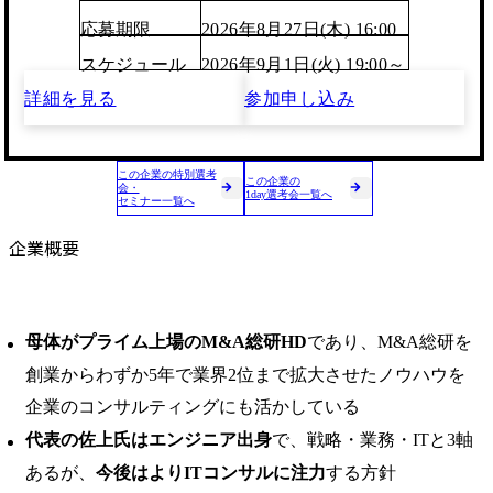
応募期限
2026年8月27日(木) 16:00
スケジュール
2026年9月1日(火) 19:00～
詳細を見る
参加申し込み
この企業の特別選考
この企業の
会・
1day選考会一覧へ
セミナー一覧へ
企業概要
母体がプライム上場のM&A総研HD
であり、M&A総研を
創業からわずか5年で業界2位まで拡大させたノウハウを
企業のコンサルティングにも活かしている
代表の佐上氏はエンジニア出身
で、戦略・業務・ITと3軸
あるが、
今後はよりITコンサルに注力
する方針