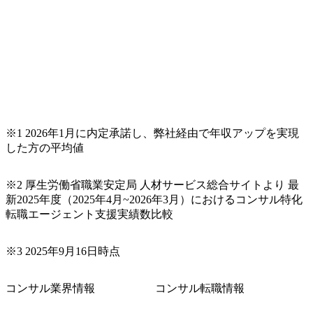
の要望を深くヒアリングし、企画構想からアジャイル開発
による開発支援までを一気通貫で推進していただきます。
プロジェクト提案・推進の中核として、企画・要件定義か
らテストまでの一連の工程における管理業務に加え、最上
流での現状分析、顧客ヒアリング、戦略策定、技術選定、
品質改善なども推進していただきます。 ＜SE＞ 参画いただ
く案件はプライム案件メインです。 要件定義～設計～開発
～テスト～リリース・リリース後対応まで一気通貫でご担
当いただきます。 参画当初はご経験に応じたフェーズから
※1 2026年1月に内定承諾し、弊社経由で年収アップを実現
ご担当いただき、当社の社員が業務面をサポートしつつ、
した方の平均値
徐々に対応範囲を広げていただきます。 ＜QAエンジニア＞
本質的な品質向上を目的とし、プロジェクトの上流(コンサ
ルティング領域)から参画いただきます。 課題選定から顧客
※2 厚生労働省職業安定局 人材サービス総合サイトより 最
への企画提案、そして実行までを一気通貫で支援していた
新2025年度（2025年4月~2026年3月）におけるコンサル特化
だきます。 アジャイル開発を通じて顧客の要望や提案を柔
転職エージェント支援実績数比較
軟に取り入れながら改善サイクルを回すため、ご自身の提
案がサービスに直接反映されやすく、高い貢献度を実感で
※3 2025年9月16日時点
きます。 ● 勤務地 東京都渋谷区渋谷3丁目6-7 渋谷金王タワ
ー 事業所内禁煙(入居する施設に喫煙専用室あり) ・就業規
則により就業時間内の喫煙を全面的に禁止 ・禁煙サポート
コンサル業界情報
コンサル転職情報
制度あり オンライン ● 必須要件 以下いずれかのご経験をお
持ちの方 ・システム・ソフトウェア開発経験3年以上 ・要