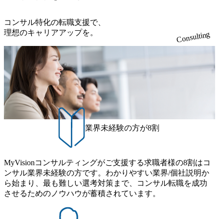
ンサルティング経験2年以上 - BIG4のStrategy部門におけ
擁し、世界120以上の国の企業を顧客に売上641億ドルを誇
当。会社経営の観点から、統括管理を実施。 ● 執行役員 コ
〜 (https://www.youtube.com/watch?v=XJ7Eam0onXA) 創業以
るコンサルティング経験2年以上 ● 求める人物像 ・高いコ
る 日本では2.3万人以上の従業員を擁しており(会計系BIG4
ンサルタントの総括責任者として、プロジェクトに関わ
来黒字を維持し、急成長中でありながら安定した事業を展
コンサル特化の転職支援で、
ミュニケーション能力をお持ちの方 ・最新のトレンド・テ
を上回る規模感)、営業利益率も約15％と驚異的な数字とな
り、クライアントとのリレーションを発展・拡大させるこ
開し、高い安定性を持つ企業へと成長している 10年後に1兆
理想のキャリアアップを。
ーマや事例にキャッチアップし、バイタリティーを持って
っている、売上・従業員数共にこの8年間で4倍近くの成長
Consulting
とをミッションとする。自社へ提言の質を常に高く担保す
円を目指す日本にもなかなかないメガベンチャー。創業か
チャレンジできる方 ・自らコンサル業界やクライアント動
を遂げていることから、今後も高い成長が見込まれる 多く
る責任を担う。 ● 裁量権 弊社は2019年11月に設立され、成
ら黒字経営。年間130%成長 https://storage.googleapis.com/our-
向を把握し、クライアントや自社への提案などに積極的に
の技術者を抱えており、アビームコンサルティングに続い
長期といわれるフェーズにあります。 事業・組織を拡大し
vision-production.appspot.com/public/images/20251030164405_5c
関わることができる方 ・スケジューリング(優先順位付け含
て日本国内2番目にSAP認定コンサルタント制度の有資格者
ていく時期のため、メンバーや組織がスケールしていく過
527843-d227-4df8-b86c-5587f843fdf6_1200x471.webp https://stor
む)など、ビジネスベーシックスキルが習得できている方
数が多く、特にIT領域に強みを持つ グローバルのポジショ
age.googleapis.com/our-vision-production.appspot.com/public/imag
程を体感できます。 また、希望者はパートナー以外でも大
ンに自由に応募できる社内の転職ツール「キャリアズ・マ
es/20251030164946_dc0888f6-0539-4887-84d7-34c8d8544226_1
手役員の方へのセールスにも参加できる環境です。 自ら案
200x666.webp 年間100億円規模の投資の元、10以上もの新規
ーケットプレイス」が存在し、本ツールを活用で上司の引
件を取り、プロジェクト体制を作っていくことも可能で
事業を立ち上げているため様々な業界を経験することが可
き留めを受けずに移動が可能である（異動者は年間約1,000
す。 ● 事業会社機能にも携われる 弊社にはコンサルティン
能 社内転職が活発であり、多様なスキルを1社で身に着ける
名） 残業時間や有休取得率など約10項目を数値化すること
グ事業以外にもSaaSプロダクト・メディア・地方創生事業
ことが可能 事業開発・運用を内包かする「オールインハウ
で、実行前後で離職率を半減させることに成功した 18時以
業界未経験の方が8割
があるため、上記事業に携わることも可能です。コンサル
ス」型の組織体。社内スカウトや社内公募制度を用いて主
降の会議を原則禁止としているほか、在宅勤務制度の全社
タントとしての経験を活かしながら自らプロダクト開発や
体的かつ柔軟なキャリア形成が可能。 https://storage.googleap
展開、ハラスメント抑止に向けた研修の拡充、社外窓口設
自社の業務改善ができます。(希望者のみとなります) ● BIG
is.com/our-vision-production.appspot.com/public/images/20251030
置など徹底的な仕組み化を推進する 育休取得率は男性6
4・アクセンチュアをはじめとした大手外資系コンサルファ
MyVisionコンサルティングがご支援する求職者様の8割はコ
165942_70f09968-1b27-43e6-b849-1cd107c4f488_1200x698.web
5%、女性100%と全国平均を上回る実績を持ち、女性の管理
ーム出身者が多く集まっています ● 平均年齢は35歳で、幅
ンサル業界未経験の方です。わかりやすい業界/個社説明か
p ## 働き方／WLB／待遇 内装8億円超のかっこいいオフィ
職率も21.8%（2023年12月時点）とフレキシブルな働き方を
広い年齢の方が活躍しています ● インダストリー・ソリュ
ら始まり、最も難しい選考対策まで、コンサル転職を成功
スがあり、 働き甲斐のあるランキング、新卒注目ランキン
提供 2026年8月22日(土) 9:00～19:30頃 ※選考会参加人数に
ーションで区切られていない組織です(ワンプール制) ● 海外
させるためのノウハウが蓄積されています。
グ受賞歴多数 あえての未上場であり株主からの圧力がない
より変動 2026年8月7日(金) 16:00 参加予定DTE ① MRS-IMS
事業拠点をシンガポールに設立し、グローバル案件に対応
ため事業創造の自由度が高く、赤字事業でも投資して長期
(旧ITXO-IMS) ② TS&T(旧TS&A) ③ CyberSecurity ④ IES ⑤ I
するコンサルティング体制を構築しています 東京都中央区
的な成長を若手に任せられる環境 対面でのコミュニケーシ
TS-Fukuoka ⑥ AMS-PRD ⑦ AMS-H&PS オンライン (Teams)