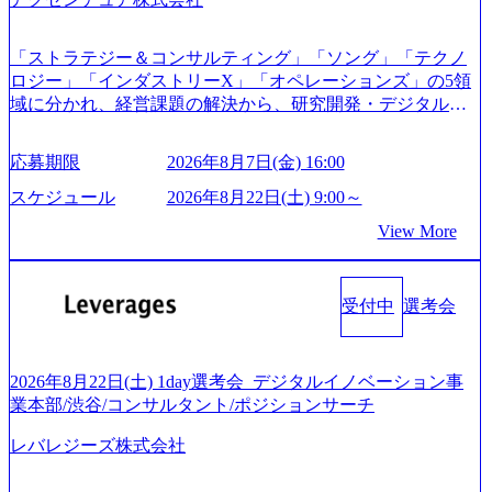
てご連絡させていただきます。 ● 一日で最終面接まで完了
ション」の依頼を多数いただいています。 (2)「SIerやPMO
する選考会となります 内定の判断がつかなかった場合、後
支援を積極的に獲得しない」、弊社がプライムである「戦
日面接や面談のお時間をいただく場合がございます ● 面
「ストラテジー＆コンサルティング」「ソング」「テクノ
略」案件をメインとしたコンサルティングを行います ＜プ
接、条件面談それぞれ最大1時間を想定しております ・実施
ロジー」「インダストリーX」「オペレーションズ」の5領
ロジェクト一部抜粋＞ ・海外事業(新規・既存)事業のビジ
前日までに日程およびURLを共有させていただきます ・面
域に分かれ、経営課題の解決から、研究開発・デジタル・
ネスモデル検討支援 ・金融領域におけるAIを活用した事業
接および条件面談ともに、どの時間開始となってもご対応
マーケティング・ITシステムの導入など、コンサルティン
戦略検討支援 ・新規ICT事業戦略策定支援 ・スマートシテ
いただけるよう、候補者様のご予定をご都合いただけます
グ領域からその実行的側面であるITサービスの提供まで一
ィ領域における地域活性アプリ企画支援及び実行支援 ・ロ
応募期限
2026年8月7日(金) 16:00
と幸いです ※1day選考会のご参加希望の方は、事前にGAB
貫して支援する総合系・IT系ファームである あらゆる産業
ボティクスソリューションを活用した事業戦略策定及び営
試験を受検いただきます(受験期限は1day選考会実施日の3日
において非常に良質な顧客基盤を築いており、Fortune Globa
スケジュール
2026年8月22日(土) 9:00～
業支援 ※その他新規事業や既存デジタルトランスフォーメ
前まで)。 ※ただし、30代以上のコンサルファーム経験3年
l 500社の80％以上の企業をクライアントとして抱えている
ーションの案件が多数 ● コンサルタント プロジェクトにお
View More
以上の方はGAB受検免除、書類選考のみ。 書類選考通過後
手掛けたプロジェクトは「ファーストリテイリングにおけ
ける個人のタスク管理及び遂行を担う。主な作業として
に、GAB試験に合格している方へ1day選考会当日のご案内
るグローバル化」「資生堂グループのDX化支援」「ヴィヴ
は、仮説検証からクライアント向け資料のドラフト作成、
をさせていただきます。 急速なグローバル化により既存事
ィアン・ウエストウッドの製品開発」など多岐にわたる コ
プロジェクトにおける課題/リスク管理などを担当。 ● シニ
業では成長戦略を描く事が困難になった大手企業をサポー
受付中
選考会
ンサルティング活動のみならず、2021年にはKDDIと合弁会
アコンサルタント プロジェクトメンバーとしてプロジェク
トするため、新規事業立案や既存事業のトランスフォーメ
社「ARISE analytics」を設立し、人工知能とデータアナリテ
トの一領域を担う。主な作業としては、As-Is分析、仮説構
ーション戦略を中心にコンサルティングサポートいたしま
ィクス技術で新たなイノベーションを創出する活動や、デ
築や施策立案、クライアントの上位層向けの報告資料・デ
す。 (1)既存または新規大手事業会社から依頼された「経営
ジタル人材育成の支援も盛んに行う 採用資料 (https://www.ac
2026年8月22日(土) 1day選考会_デジタルイノベーション事
ィスカッションペ ーパーの作成などを担当。 ● 裁量権 弊社
戦略」等のコンサルティング支援を行います。クライアン
centure.com/content/dam/accenture/final/accenture-com/document-
業本部/渋谷/コンサルタント/ポジションサーチ
は2019年11月に設立され、成長期といわれるフェーズにあ
トは各業界上位5社をターゲットとし、特にCXOクラスから
2/Accenture-Recruiting-Brochure.pdf#zoom=50) 女性の活躍につ
ります。 事業・組織を拡大していく時期のため、メンバー
「新規事業戦略」「既存事業のトランスフォーメーショ
レバレジーズ株式会社
いて (https://www.accenture.com/content/dam/accenture/final/caree
や組織がスケールしていく過程を体感できます。 また、希
ン」の依頼を多数いただいています。 (2)「SIerやPMO支援
rs/corporate/document/women-brochure.pdf#zoom=50) 社員発信
望者はパートナー以外でも大手役員の方へのセールスにも
を積極的に獲得しない」、弊社がプライムである「戦略」