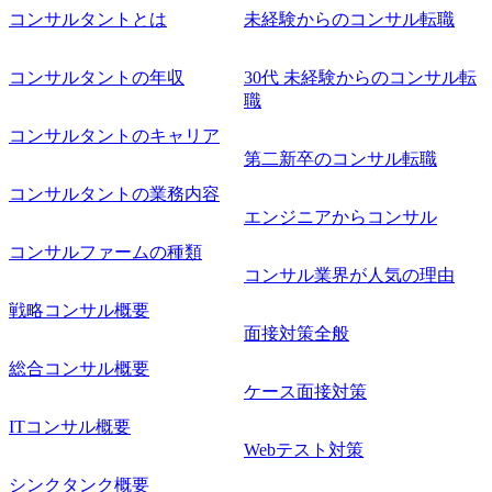
コンサルタントとは
未経験からのコンサル転職
件定義～基本設計など上流経験2年以上 ・PMO経験2年以上
● 歓迎要件 ・要件定義から詳細設計までのいずれかの上流
工程の経験 ・サブリーダー以上のマネジメント経験 ・お客
コンサルタントの年収
30代 未経験からのコンサル転
様との折衝経験、交渉経験 ・組織課題に対して主体的に業
職
務改善に取り組まれたご経験 ・アジャイル/スクラムへの興
コンサルタントのキャリア
味関心 ● 求める人物像 ・リーダーシップが取れる方/一人称
で主体的に動ける方 ・年齢にこだわらず、アドバイスを素
第二新卒のコンサル転職
直に受け取れる方 ・推進力のある方
コンサルタントの業務内容
エンジニアからコンサル
コンサルファームの種類
コンサル業界が人気の理由
戦略コンサル概要
面接対策全般
総合コンサル概要
ケース面接対策
ITコンサル概要
Webテスト対策
シンクタンク概要