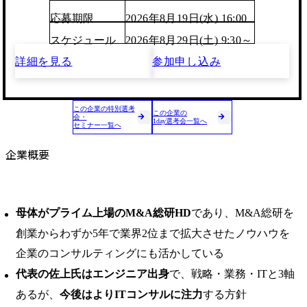
応募期限
2026年8月19日(水) 16:00
スケジュール
2026年8月29日(土) 9:30～
詳細を見る
参加申し込み
この企業の特別選考
この企業の
会・
1day選考会一覧へ
セミナー一覧へ
企業概要
母体がプライム上場のM&A総研HD
であり、M&A総研を
創業からわずか5年で業界2位まで拡大させたノウハウを
企業のコンサルティングにも活かしている
代表の佐上氏はエンジニア出身
で、戦略・業務・ITと3軸
あるが、
今後はよりITコンサルに注力
する方針