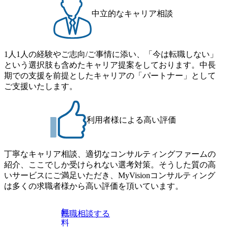
八重洲2-2-1 東京ミッドタウン八重洲 八重洲セントラルタワ
ョンメリットを重視するため出社勤務。1日の労働時間平均
ー8階 受動喫煙対策 : 執務室内禁煙、ビル内喫煙室あり WE
中立的なキャリア相談
9.2時間、有休消化率81%(2024年度の年間データ、エンジニ
B 書類選考通過後に、GAB試験に合格している方 ● テクノ
ア組織） 2026年8月22日(土) 10:00～最長16:00 2026年8月10
ロジーコンサルタント ・4年生大学卒業に限る ・大手総合
日(月) 16:00 ※応募者が定員を上回る場合は、厳正なる審査
コンサルティングファームのITコンサル部門におけるコン
の上参加者を決定させていただきます。ご了承ください。
1人1人の経験やご志向/ご事情に添い、「今は転職しない」
サルティング経験5年以上 ● 戦略コンサルタント ・4年生大
● 当日の流れ 受付 → 会社説明会 → 面接(会社説明会終了
という選択肢も含めたキャリア提案をしております。中長
学卒業に限る ・以下のいずれかの実務経験を有する方
後、随時ご案内) ※全てリモートにて実施します。 ※参加
期での支援を前提としたキャリアの「パートナー」として
- MBB及び戦略ファームでのコンサルティング経験2年以
される方に個別に当日の面接案内をお送りいたします。 ※
ご支援いたします。
上 - BIG4のStrategy部門におけるコンサルティング経験2
通常の選考フローと異なり、事前に適性検査をご受検いた
年以上 ● 求める人物像 ・高いコミュニケーション能力をお
だきます。 ● 詳細 デジタルイノベーション事業部でのポジ
持ちの方 ・最新のトレンド・テーマや事例にキャッチアッ
ションサーチになります。 ご経験やスキル、そして適性や
プし、バイタリティーを持ってチャレンジできる方 ・自ら
利用者様による高い評価
志向性に合わせて、以下のいずれかの役割でご活躍いただ
コンサル業界やクライアント動向を把握し、クライアント
きます。 ※本求人はレバテック株式会社の雇用となりま
や自社への提案などに積極的に関わることができる方 ・ス
す。 ※案件によっては客先に出向いての作業も発生しま
ケジューリング(優先順位付け含む)など、ビジネスベーシッ
丁寧なキャリア相談、適切なコンサルティングファームの
す。 ＜ITコンサルタント＞ Webアプリケーション、SaaS系
クスキルが習得できている方
紹介、ここでしか受けられない選考対策。そうした質の高
の領域において、大手・ベンチャー・スタートアップ企業
いサービスにご満足いただき、MyVisionコンサルティング
に対する課題解決支援を行います。 直近の案件では、大規
は多くの求職者様から高い評価を頂いています。
模基幹システムにおける最上流のPoC(概念実証)支援から構
想策定、開発マネジメント支援までを一気通貫で担当して
います。 生成AIなどの最新技術とシステムを活用し、顧客
無
転職相談する
の業務革新と効率化の実現に貢献します。 ＜PL/PM＞ 顧客
料