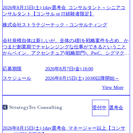
2026年8月15日(土) 1day選考会_コンサルタント～シニアコ
ンサルタント【コンサル or IT経験者限定】
株式会社ストラテジーテック・コンサルティング
会社規模自体は新しいが、全体の4割を戦略案件を占め、か
つまだ創業期でチャレンジングな仕事ができるということ
からベイン、アクセンチュア(戦略部門)、PwC、シグマクシ
ス、IBM、リッジラインズなど大手ファームからも優秀層
が続々ジョインするピュアな戦略を伸ばす新興ファーム。
応募期限
2026年8月7日(金) 16:00
事業会社機能へ携われる可能性※SaaSプロダクト、地方創
生、メディアなど リモート比率99%、福岡や北海道在中者
スケジュール
2026年8月15日(土) 10:00以降開始～
もいて働きやすい環境※コンサルクラスから 製造業、金融
View More
業、通信業界に強みがあり、ヘルスケアな業界は広げてい
く予定 インセンティブ支給という他社にはない制度 ワンプ
ール制を敷く、柔軟な組織 2026年8月15日(土) 10:00以降開
受付中
選考会
始～ 2026年8月7日(金) 16:00 ※枠が限られておりますので、
ご応募いただいてもご対応できない可能性がございます ※
弊社がコンサルタント未経験 or IT未経験と判断させていた
だいたご応募者様については、1dayではなく通常選考での
2026年8月15日(土) 1day選考会_マネージャー以上【コンサ