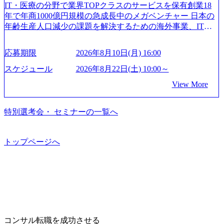
のキャリアブログ (https://www.accenture.com/jp-ja/blogs/japan-
参加できる環境です。 自ら案件を取り、プロジェクト体制
IT・医療の分野で業界TOPクラスのサービスを保有創業18
案件をメインとしたコンサルティングを行います ＜プロジ
careers-blog) 江川社長が語る「105点経営」 (https://business.ni
を作っていくことも可能です。 ● 事業会社機能にも携われ
年で年商1000億円規模の急成長中のメガベンチャー 日本の
ェクト一部抜粋＞ ・海外事業(新規・既存)事業のビジネス
kkei.com/atcl/gen/19/00604/021600008/) 規模拡大で成功する理
る 弊社にはコンサルティング事業以外にもSaaSプロダク
年齢生産人口減少の課題を解決するための海外事業、IT事
モデル検討支援 ・金融領域におけるAIを活用した事業戦略
由【コンサル業界俯瞰マップ】 (https://diamond.jp/articles/-/34
ト・メディア・地方創生事業があるため、上記事業に携わ
業、医療・介護事業、若手キャリア、新規事業といった40
検討支援 ・新規ICT事業戦略策定支援 ・スマートシティ領
6218) 大手広告代理店出身者などマーケティングのトップ人
ることも可能です。コンサルタントとしての経験を活かし
以上の事業を展開する オールインハウスの組織体制をとっ
域における地域活性アプリ企画支援及び実行支援 ・ロボテ
材が集結するワケ (https://markezine.jp/article/detail/45446) エン
応募期限
2026年8月10日(月) 16:00
ながら自らプロダクト開発や自社の業務改善ができます。
ており社内で新しい事業開発などの人員調達できる 独立資
ィクスソリューションを活用した事業戦略策定及び営業支
ジニアからコンサルタントへ。会社に入って、何が変わっ
(希望者のみとなります) ● BIG4・アクセンチュアをはじめ
本経営をとっており、事業創造の自由度が高い https://storag
スケジュール
2026年8月22日(土) 10:00～
援 ※その他新規事業や既存デジタルトランスフォーメーシ
た？ (https://www.businessinsider.jp/post-288838) プラダ：ラグ
e.googleapis.com/our-vision-production.appspot.com/public/image
とした大手外資系コンサルファーム出身者が多く集まって
ョンの案件が多数 ● マネージャー プロジェクトの管理者と
ジュアリー製品のパーソナライゼーション (https://www.acce
View More
s/20240925162633_7242d0de-3e54-4f03-b076-00318d5c0dff_120
います ● 平均年齢は35歳で、幅広い年齢の方が活躍してい
して、プロジェクト・メンバーの管理・運営を担う。プロ
nture.com/jp-ja/case-studies/song/prada-luxury-product-customizati
0x644.webp レバレジーズ株式会社 会社説明資料 (https://spea
ます ● インダストリー・ソリューションで区切られていな
ジェクト設計から管理・推進、クライアントとのコミュニ
on) 大正製薬：ITカーブアウト支援 (https://www.accenture.co
kerdeck.com/leverages/leverages-hui-she-shao-jie-zi-liao-zhong-tu-
い組織です(ワンプール制) ● 海外事業拠点をシンガポールに
特別選考会・ セミナーの一覧へ
ケーション、成果物の品質管理、メンバーの育成などを担
m/jp-ja/case-studies/consulting/taisho-pharmaceutical)（ストラテ
cai-yong-xiang-ke) 「働く人」「事業・サービス」「カルチャ
設立し、グローバル案件に対応するコンサルティング体制
当。 ● シニアマネージャー 主要なプロジェクトの責任者と
ジー & コンサルティング） ソフトバンク：初のオンライン
ー」など、レバレジーズのリアルを取り上げています！ (htt
を構築しています 東京都中央区八重洲2-2-1 東京ミッドタウ
して、マネージャーの管理、及びプロジェクト推進を担
開催「SoftBank World 2020」でマーケ＆営業のDX実現 (http
ps://melev.leverages.jp/) レバレジーズグローバル、大分県より
ン八重洲 八重洲セントラルタワー8階 受動喫煙対策 : 執務室
トップページへ
う。プロジェクト全体の品質管理や、会社経営の観点から
s://www.accenture.com/jp-ja/case-studies/communications-media/so
「外国人留学生等受入環境整備事業委託業務」を受託 (http
内禁煙、ビル内喫煙室あり WEB ・書類選考を通過された方
ftbank)（通信） 経済産業省：事業者の申請手続きを電子化
提案活動、社内トレーニングを実施。 ● アソシエイトパー
s://prtimes.jp/main/html/rd/p/000000612.000010591.html) レバレ
・すでに応募いただいている方で、書類選考を通過し面
する「保安ネット」を構築。省庁DXの先進事例を実現 (http
トナー 主要クライアントの責任者として、大規模/高難易度
ジーズ、モチベーション管理システム「NALYSYS」リリー
接・面談未実施の方 ● テクノロジーコンサルタント ・4年
s://www.accenture.com/jp-ja/case-studies/public-service/meti-indust
プロジェクトの統括管理・推進を担う。会社経営の観点か
ス (https://prtimes.jp/main/html/rd/p/000000622.000010591.html) Y
生大学卒業に限る ・大手総合コンサルティングファームのI
ry-safety-network)（公共サービス） カルビー：SAP HANAの
ら新規クライアント開拓や社内全体のトレーニング、ナレ
ouTube（【公式】レバレジーズCh） (https://www.youtube.co
Tコンサル部門におけるコンサルティング経験5年以上 ● 戦
導入で基幹システムを刷新 (https://www.accenture.com/jp-ja/ca
ッジマネジメントを実施。 ● パートナー 複数の主要クライ
m/@leveragesCh) レバレジーズで活躍するメンバー紹介！〜
略コンサルタント ・4年生大学卒業に限る ・以下のいずれ
se-studies/consumer-goods-services/calbee)（消費財・サービ
アントの統括責任者を担う。主に業界/テーマの有識者とし
管理職種編 〜 (https://www.youtube.com/watch?v=RETwZKac2
かの実務経験を有する方 - MBB及び戦略ファームでのコ
ス） 世界49カ国に約73万人以上（2024年5月時点）の社員を
てプロジェクト全体の品質担保やマネジメント全般を担
コンサル転職を成功させる
UI) レバレジーズで活躍するメンバー紹介！〜 営業職種編