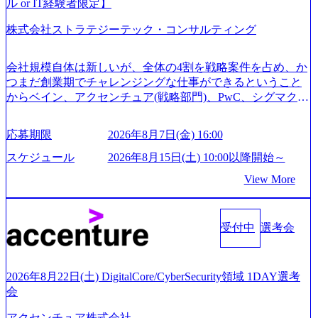
ご案内とさせていただきます ● 面接(1次・最終を一度の面
ル or IT経験者限定】
接で実施) ※面接終了しましたら、後日弊社担当者より結果
株式会社ストラテジーテック・コンサルティング
についてご連絡させていただきます。 ● 一日で最終面接ま
で完了する選考会となります 内定の判断がつかなかった場
合、後日面接や面談のお時間をいただく場合がございます
会社規模自体は新しいが、全体の4割を戦略案件を占め、か
● 面接、条件面談それぞれ最大1時間を想定しております ・
つまだ創業期でチャレンジングな仕事ができるということ
実施前日までに日程およびURLを共有させていただきます
からベイン、アクセンチュア(戦略部門)、PwC、シグマクシ
・面接および条件面談ともに、どの時間開始となってもご
ス、IBM、リッジラインズなど大手ファームからも優秀層
対応いただけるよう、候補者様のご予定をご都合いただけ
が続々ジョインするピュアな戦略を伸ばす新興ファーム。
応募期限
2026年8月7日(金) 16:00
ますと幸いです ※1day選考会のご参加希望の方は、事前に
事業会社機能へ携われる可能性※SaaSプロダクト、地方創
GAB試験を受検いただきます(受験期限は1day選考会実施日
生、メディアなど リモート比率99%、福岡や北海道在中者
スケジュール
2026年8月15日(土) 10:00以降開始～
の3日前まで)。 ※ただし、30代以上のコンサルファーム経
もいて働きやすい環境※コンサルクラスから 製造業、金融
View More
験3年以上の方はGAB受検免除、書類選考のみ。 書類選考
業、通信業界に強みがあり、ヘルスケアな業界は広げてい
通過後に、GAB試験に合格している方へ1day選考会当日の
く予定 インセンティブ支給という他社にはない制度 ワンプ
ご案内をさせていただきます。 急速なグローバル化により
ール制を敷く、柔軟な組織 2026年8月15日(土) 10:00以降開
既存事業では成長戦略を描く事が困難になった大手企業を
受付中
選考会
始～ 2026年8月7日(金) 16:00 ※枠が限られておりますので、
サポートするため、新規事業立案や既存事業のトランスフ
ご応募いただいてもご対応できない可能性がございます ※
ォーメーション戦略を中心にコンサルティングサポートい
コンサルタント未経験 or IT未経験と判断させていただいた
たします。 (1)既存または新規大手事業会社から依頼された
ご応募者様については、1dayではなく通常選考でのご案内
2026年8月22日(土) DigitalCore/CyberSecurity領域 1DAY選考
「経営戦略」等のコンサルティング支援を行います。クラ
とさせていただきます ● 面接(1次・最終を一度の面接で実
会
イアントは各業界上位5社をターゲットとし、特にCXOクラ
施) ※面接終了しましたら、後日弊社担当者より結果につい
スから「新規事業戦略」「既存事業のトランスフォーメー
アクセンチュア株式会社