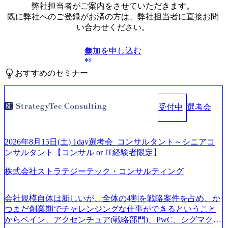
弊社担当者がご案内をさせていただきます。
既に弊社へのご登録がお済の方は、弊社担当者に直接お問
い合わせください。
参加を申し込む
無
料
おすすめのセミナー
受付中
選考会
2026年8月15日(土) 1day選考会_コンサルタント～シニアコ
ンサルタント【コンサル or IT経験者限定】
株式会社ストラテジーテック・コンサルティング
会社規模自体は新しいが、全体の4割を戦略案件を占め、か
つまだ創業期でチャレンジングな仕事ができるということ
からベイン、アクセンチュア(戦略部門)、PwC、シグマクシ