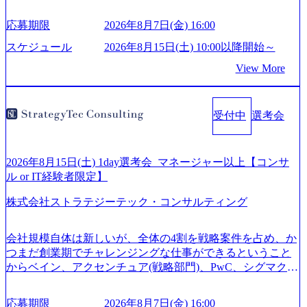
ス、IBM、リッジラインズなど大手ファームからも優秀層
が続々ジョインするピュアな戦略を伸ばす新興ファーム。
応募期限
2026年8月7日(金) 16:00
事業会社機能へ携われる可能性※SaaSプロダクト、地方創
生、メディアなど リモート比率99%、福岡や北海道在中者
スケジュール
2026年8月15日(土) 10:00以降開始～
もいて働きやすい環境※コンサルクラスから 製造業、金融
View More
業、通信業界に強みがあり、ヘルスケアな業界は広げてい
く予定 インセンティブ支給という他社にはない制度 ワンプ
ール制を敷く、柔軟な組織 2026年8月15日(土) 10:00以降開
受付中
選考会
始～ 2026年8月7日(金) 16:00 ※枠が限られておりますので、
ご応募いただいてもご対応できない可能性がございます ※
弊社がコンサルタント未経験 or IT未経験と判断させていた
だいたご応募者様については、1dayではなく通常選考での
2026年8月15日(土) 1day選考会_マネージャー以上【コンサ
ご案内とさせていただきます ● 面接(1次・最終を一度の面
ル or IT経験者限定】
接で実施) ※面接終了しましたら、後日弊社担当者より結果
株式会社ストラテジーテック・コンサルティング
についてご連絡させていただきます。 ● 一日で最終面接ま
で完了する選考会となります 内定の判断がつかなかった場
合、後日面接や面談のお時間をいただく場合がございます
会社規模自体は新しいが、全体の4割を戦略案件を占め、か
● 面接、条件面談それぞれ最大1時間を想定しております ・
つまだ創業期でチャレンジングな仕事ができるということ
実施前日までに日程およびURLを共有させていただきます
からベイン、アクセンチュア(戦略部門)、PwC、シグマクシ
・面接および条件面談ともに、どの時間開始となってもご
ス、IBM、リッジラインズなど大手ファームからも優秀層
対応いただけるよう、候補者様のご予定をご都合いただけ
が続々ジョインするピュアな戦略を伸ばす新興ファーム。
応募期限
2026年8月7日(金) 16:00
ますと幸いです ※1day選考会のご参加希望の方は、事前に