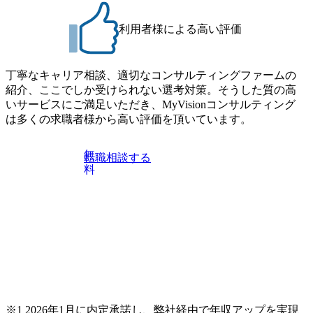
だきます。 ● 詳細 デジタルイノベーション事業部でのポジ
持ちの方 ・最新のトレンド・テーマや事例にキャッチアッ
ションサーチになります。 ご経験やスキル、そして適性や
プし、バイタリティーを持ってチャレンジできる方 ・自ら
利用者様による高い評価
志向性に合わせて、以下のいずれかの役割でご活躍いただ
コンサル業界やクライアント動向を把握し、クライアント
きます。 ※本求人はレバテック株式会社の雇用となりま
や自社への提案などに積極的に関わることができる方 ・ス
す。 ※案件によっては客先に出向いての作業も発生しま
ケジューリング(優先順位付け含む)など、ビジネスベーシッ
丁寧なキャリア相談、適切なコンサルティングファームの
す。 ＜ITコンサルタント＞ Webアプリケーション、SaaS系
クスキルが習得できている方
紹介、ここでしか受けられない選考対策。そうした質の高
の領域において、大手・ベンチャー・スタートアップ企業
いサービスにご満足いただき、MyVisionコンサルティング
に対する課題解決支援を行います。 直近の案件では、大規
は多くの求職者様から高い評価を頂いています。
模基幹システムにおける最上流のPoC(概念実証)支援から構
想策定、開発マネジメント支援までを一気通貫で担当して
います。 生成AIなどの最新技術とシステムを活用し、顧客
無
転職相談する
の業務革新と効率化の実現に貢献します。 ＜PL/PM＞ 顧客
料
の要望を深くヒアリングし、企画構想からアジャイル開発
による開発支援までを一気通貫で推進していただきます。
プロジェクト提案・推進の中核として、企画・要件定義か
らテストまでの一連の工程における管理業務に加え、最上
流での現状分析、顧客ヒアリング、戦略策定、技術選定、
品質改善なども推進していただきます。 ＜SE＞ 参画いただ
く案件はプライム案件メインです。 要件定義～設計～開発
～テスト～リリース・リリース後対応まで一気通貫でご担
当いただきます。 参画当初はご経験に応じたフェーズから
※1 2026年1月に内定承諾し、弊社経由で年収アップを実現
ご担当いただき、当社の社員が業務面をサポートしつつ、