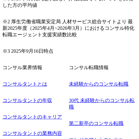
した方の平均値
徐々に対応範囲を広げていただきます。 ＜QAエンジニア＞
本質的な品質向上を目的とし、プロジェクトの上流(コンサ
ルティング領域)から参画いただきます。 課題選定から顧客
※2 厚生労働省職業安定局 人材サービス総合サイトより 最
への企画提案、そして実行までを一気通貫で支援していた
新2025年度（2025年4月~2026年3月）におけるコンサル特化
だきます。 アジャイル開発を通じて顧客の要望や提案を柔
転職エージェント支援実績数比較
軟に取り入れながら改善サイクルを回すため、ご自身の提
案がサービスに直接反映されやすく、高い貢献度を実感で
※3 2025年9月16日時点
きます。 ● 勤務地 東京都渋谷区渋谷3丁目6-7 渋谷金王タワ
ー 事業所内禁煙(入居する施設に喫煙専用室あり) ・就業規
則により就業時間内の喫煙を全面的に禁止 ・禁煙サポート
コンサル業界情報
コンサル転職情報
制度あり オンライン ● 必須要件 以下いずれかのご経験をお
持ちの方 ・システム・ソフトウェア開発経験3年以上 ・要
コンサルタントとは
未経験からのコンサル転職
件定義～基本設計など上流経験2年以上 ・PMO経験2年以上
● 歓迎要件 ・要件定義から詳細設計までのいずれかの上流
工程の経験 ・サブリーダー以上のマネジメント経験 ・お客
コンサルタントの年収
30代 未経験からのコンサル転
様との折衝経験、交渉経験 ・組織課題に対して主体的に業
職
務改善に取り組まれたご経験 ・アジャイル/スクラムへの興
コンサルタントのキャリア
味関心 ● 求める人物像 ・リーダーシップが取れる方/一人称
で主体的に動ける方 ・年齢にこだわらず、アドバイスを素
第二新卒のコンサル転職
直に受け取れる方 ・推進力のある方
コンサルタントの業務内容