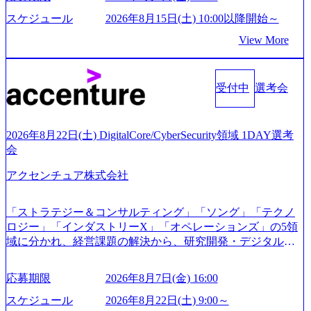
事業会社機能へ携われる可能性※SaaSプロダクト、地方創
GAB試験を受検いただきます(受験期限は1day選考会実施日
生、メディアなど リモート比率99%、福岡や北海道在中者
スケジュール
2026年8月15日(土) 10:00以降開始～
の3日前まで)。 ※ただし、30代以上のコンサルファーム経
もいて働きやすい環境※コンサルクラスから 製造業、金融
View More
験3年以上の方はGAB受検免除、書類選考のみ。 書類選考
業、通信業界に強みがあり、ヘルスケアな業界は広げてい
通過後に、GAB試験に合格している方へ1day選考会当日の
く予定 インセンティブ支給という他社にはない制度 ワンプ
ご案内をさせていただきます。 急速なグローバル化により
ール制を敷く、柔軟な組織 2026年8月15日(土) 10:00以降開
既存事業では成長戦略を描く事が困難になった大手企業を
受付中
選考会
始～ 2026年8月7日(金) 16:00 ※枠が限られておりますので、
サポートするため、新規事業立案や既存事業のトランスフ
ご応募いただいてもご対応できない可能性がございます ※
ォーメーション戦略を中心にコンサルティングサポートい
コンサルタント未経験 or IT未経験と判断させていただいた
たします。 (1)既存または新規大手事業会社から依頼された
ご応募者様については、1dayではなく通常選考でのご案内
2026年8月22日(土) DigitalCore/CyberSecurity領域 1DAY選考
「経営戦略」等のコンサルティング支援を行います。クラ
とさせていただきます ● 面接(1次・最終を一度の面接で実
会
イアントは各業界上位5社をターゲットとし、特にCXOクラ
施) ※面接終了しましたら、後日弊社担当者より結果につい
スから「新規事業戦略」「既存事業のトランスフォーメー
アクセンチュア株式会社
てご連絡させていただきます。 ● 一日で最終面接まで完了
ション」の依頼を多数いただいています。 (2)「SIerやPMO
する選考会となります 内定の判断がつかなかった場合、後
支援を積極的に獲得しない」、弊社がプライムである「戦
日面接や面談のお時間をいただく場合がございます ● 面
「ストラテジー＆コンサルティング」「ソング」「テクノ
略」案件をメインとしたコンサルティングを行います ＜プ
接、条件面談それぞれ最大1時間を想定しております ・実施
ロジー」「インダストリーX」「オペレーションズ」の5領
ロジェクト一部抜粋＞ ・海外事業(新規・既存)事業のビジ
前日までに日程およびURLを共有させていただきます ・面
域に分かれ、経営課題の解決から、研究開発・デジタル・
ネスモデル検討支援 ・金融領域におけるAIを活用した事業
接および条件面談ともに、どの時間開始となってもご対応
マーケティング・ITシステムの導入など、コンサルティン
戦略検討支援 ・新規ICT事業戦略策定支援 ・スマートシテ
いただけるよう、候補者様のご予定をご都合いただけます
グ領域からその実行的側面であるITサービスの提供まで一
ィ領域における地域活性アプリ企画支援及び実行支援 ・ロ
応募期限
2026年8月7日(金) 16:00
と幸いです ※1day選考会のご参加希望の方は、事前にGAB
貫して支援する総合系・IT系ファームである あらゆる産業
ボティクスソリューションを活用した事業戦略策定及び営
試験を受検いただきます(受験期限は1day選考会実施日の3日
において非常に良質な顧客基盤を築いており、Fortune Globa
スケジュール
2026年8月22日(土) 9:00～
業支援 ※その他新規事業や既存デジタルトランスフォーメ
前まで)。 ※ただし、30代以上のコンサルファーム経験3年