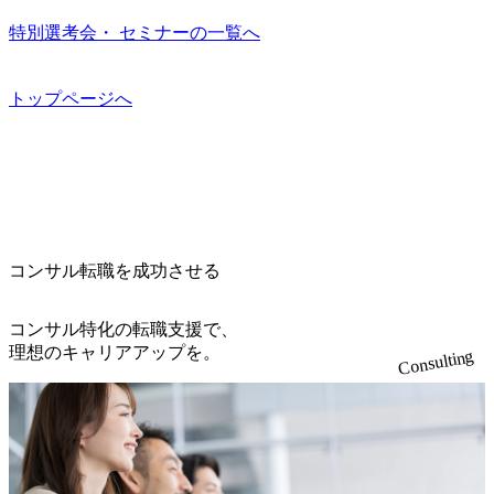
ます ● インダストリー・ソリューションで区切られていな
ジェクト設計から管理・推進、クライアントとのコミュニ
on) 大正製薬：ITカーブアウト支援 (https://www.accenture.co
kerdeck.com/leverages/leverages-hui-she-shao-jie-zi-liao-zhong-tu-
い組織です(ワンプール制) ● 海外事業拠点をシンガポールに
特別選考会・ セミナーの一覧へ
ケーション、成果物の品質管理、メンバーの育成などを担
m/jp-ja/case-studies/consulting/taisho-pharmaceutical)（ストラテ
cai-yong-xiang-ke) 「働く人」「事業・サービス」「カルチャ
設立し、グローバル案件に対応するコンサルティング体制
当。 ● シニアマネージャー 主要なプロジェクトの責任者と
ジー & コンサルティング） ソフトバンク：初のオンライン
ー」など、レバレジーズのリアルを取り上げています！ (htt
を構築しています 東京都中央区八重洲2-2-1 東京ミッドタウ
して、マネージャーの管理、及びプロジェクト推進を担
開催「SoftBank World 2020」でマーケ＆営業のDX実現 (http
ps://melev.leverages.jp/) レバレジーズグローバル、大分県より
ン八重洲 八重洲セントラルタワー8階 受動喫煙対策 : 執務室
トップページへ
う。プロジェクト全体の品質管理や、会社経営の観点から
s://www.accenture.com/jp-ja/case-studies/communications-media/so
「外国人留学生等受入環境整備事業委託業務」を受託 (http
内禁煙、ビル内喫煙室あり WEB ・書類選考を通過された方
ftbank)（通信） 経済産業省：事業者の申請手続きを電子化
提案活動、社内トレーニングを実施。 ● アソシエイトパー
s://prtimes.jp/main/html/rd/p/000000612.000010591.html) レバレ
・すでに応募いただいている方で、書類選考を通過し面
する「保安ネット」を構築。省庁DXの先進事例を実現 (http
トナー 主要クライアントの責任者として、大規模/高難易度
ジーズ、モチベーション管理システム「NALYSYS」リリー
接・面談未実施の方 ● テクノロジーコンサルタント ・4年
s://www.accenture.com/jp-ja/case-studies/public-service/meti-indust
プロジェクトの統括管理・推進を担う。会社経営の観点か
ス (https://prtimes.jp/main/html/rd/p/000000622.000010591.html) Y
生大学卒業に限る ・大手総合コンサルティングファームのI
ry-safety-network)（公共サービス） カルビー：SAP HANAの
ら新規クライアント開拓や社内全体のトレーニング、ナレ
ouTube（【公式】レバレジーズCh） (https://www.youtube.co
Tコンサル部門におけるコンサルティング経験5年以上 ● 戦
導入で基幹システムを刷新 (https://www.accenture.com/jp-ja/ca
ッジマネジメントを実施。 ● パートナー 複数の主要クライ
m/@leveragesCh) レバレジーズで活躍するメンバー紹介！〜
略コンサルタント ・4年生大学卒業に限る ・以下のいずれ
se-studies/consumer-goods-services/calbee)（消費財・サービ
アントの統括責任者を担う。主に業界/テーマの有識者とし
管理職種編 〜 (https://www.youtube.com/watch?v=RETwZKac2
かの実務経験を有する方 - MBB及び戦略ファームでのコ
ス） 世界49カ国に約73万人以上（2024年5月時点）の社員を
てプロジェクト全体の品質担保やマネジメント全般を担
コンサル転職を成功させる
UI) レバレジーズで活躍するメンバー紹介！〜 営業職種編
ンサルティング経験2年以上 - BIG4のStrategy部門におけ
擁し、世界120以上の国の企業を顧客に売上641億ドルを誇
当。会社経営の観点から、統括管理を実施。 ● 執行役員 コ
〜 (https://www.youtube.com/watch?v=XJ7Eam0onXA) 創業以
るコンサルティング経験2年以上 ● 求める人物像 ・高いコ
る 日本では2.3万人以上の従業員を擁しており(会計系BIG4
ンサルタントの総括責任者として、プロジェクトに関わ
来黒字を維持し、急成長中でありながら安定した事業を展
コンサル特化の転職支援で、
ミュニケーション能力をお持ちの方 ・最新のトレンド・テ
を上回る規模感)、営業利益率も約15％と驚異的な数字とな
り、クライアントとのリレーションを発展・拡大させるこ
開し、高い安定性を持つ企業へと成長している 10年後に1兆
理想のキャリアアップを。
ーマや事例にキャッチアップし、バイタリティーを持って
っている、売上・従業員数共にこの8年間で4倍近くの成長
Consulting
とをミッションとする。自社へ提言の質を常に高く担保す
円を目指す日本にもなかなかないメガベンチャー。創業か
チャレンジできる方 ・自らコンサル業界やクライアント動
を遂げていることから、今後も高い成長が見込まれる 多く
る責任を担う。 ● 裁量権 弊社は2019年11月に設立され、成
ら黒字経営。年間130%成長 https://storage.googleapis.com/our-
向を把握し、クライアントや自社への提案などに積極的に
の技術者を抱えており、アビームコンサルティングに続い
長期といわれるフェーズにあります。 事業・組織を拡大し
vision-production.appspot.com/public/images/20251030164405_5c
関わることができる方 ・スケジューリング(優先順位付け含
て日本国内2番目にSAP認定コンサルタント制度の有資格者
ていく時期のため、メンバーや組織がスケールしていく過
527843-d227-4df8-b86c-5587f843fdf6_1200x471.webp https://stor
む)など、ビジネスベーシックスキルが習得できている方
数が多く、特にIT領域に強みを持つ グローバルのポジショ
age.googleapis.com/our-vision-production.appspot.com/public/imag
程を体感できます。 また、希望者はパートナー以外でも大
ンに自由に応募できる社内の転職ツール「キャリアズ・マ
es/20251030164946_dc0888f6-0539-4887-84d7-34c8d8544226_1
手役員の方へのセールスにも参加できる環境です。 自ら案
200x666.webp 年間100億円規模の投資の元、10以上もの新規
ーケットプレイス」が存在し、本ツールを活用で上司の引