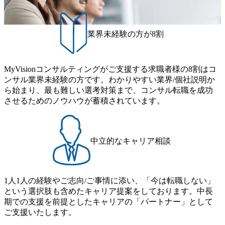
件を取り、プロジェクト体制を作っていくことも可能で
事業を立ち上げているため様々な業界を経験することが可
き留めを受けずに移動が可能である（異動者は年間約1,000
す。 ● 事業会社機能にも携われる 弊社にはコンサルティン
能 社内転職が活発であり、多様なスキルを1社で身に着ける
名） 残業時間や有休取得率など約10項目を数値化すること
グ事業以外にもSaaSプロダクト・メディア・地方創生事業
ことが可能 事業開発・運用を内包かする「オールインハウ
で、実行前後で離職率を半減させることに成功した 18時以
業界未経験の方が8割
があるため、上記事業に携わることも可能です。コンサル
ス」型の組織体。社内スカウトや社内公募制度を用いて主
降の会議を原則禁止としているほか、在宅勤務制度の全社
タントとしての経験を活かしながら自らプロダクト開発や
体的かつ柔軟なキャリア形成が可能。 https://storage.googleap
展開、ハラスメント抑止に向けた研修の拡充、社外窓口設
自社の業務改善ができます。(希望者のみとなります) ● BIG
is.com/our-vision-production.appspot.com/public/images/20251030
置など徹底的な仕組み化を推進する 育休取得率は男性6
4・アクセンチュアをはじめとした大手外資系コンサルファ
MyVisionコンサルティングがご支援する求職者様の8割はコ
165942_70f09968-1b27-43e6-b849-1cd107c4f488_1200x698.web
5%、女性100%と全国平均を上回る実績を持ち、女性の管理
ーム出身者が多く集まっています ● 平均年齢は35歳で、幅
ンサル業界未経験の方です。わかりやすい業界/個社説明か
p ## 働き方／WLB／待遇 内装8億円超のかっこいいオフィ
職率も21.8%（2023年12月時点）とフレキシブルな働き方を
広い年齢の方が活躍しています ● インダストリー・ソリュ
ら始まり、最も難しい選考対策まで、コンサル転職を成功
スがあり、 働き甲斐のあるランキング、新卒注目ランキン
提供 2026年8月22日(土) 9:00～19:30頃 ※選考会参加人数に
ーションで区切られていない組織です(ワンプール制) ● 海外
させるためのノウハウが蓄積されています。
グ受賞歴多数 あえての未上場であり株主からの圧力がない
より変動 2026年8月7日(金) 16:00 参加予定DTE ① MRS-IMS
事業拠点をシンガポールに設立し、グローバル案件に対応
ため事業創造の自由度が高く、赤字事業でも投資して長期
(旧ITXO-IMS) ② TS&T(旧TS&A) ③ CyberSecurity ④ IES ⑤ I
するコンサルティング体制を構築しています 東京都中央区
的な成長を若手に任せられる環境 対面でのコミュニケーシ
TS-Fukuoka ⑥ AMS-PRD ⑦ AMS-H&PS オンライン (Teams)
八重洲2-2-1 東京ミッドタウン八重洲 八重洲セントラルタワ
ョンメリットを重視するため出社勤務。1日の労働時間平均
ー8階 受動喫煙対策 : 執務室内禁煙、ビル内喫煙室あり WE
中立的なキャリア相談
9.2時間、有休消化率81%(2024年度の年間データ、エンジニ
B 書類選考通過後に、GAB試験に合格している方 ● テクノ
ア組織） 2026年8月22日(土) 10:00～最長16:00 2026年8月10
ロジーコンサルタント ・4年生大学卒業に限る ・大手総合
日(月) 16:00 ※応募者が定員を上回る場合は、厳正なる審査
コンサルティングファームのITコンサル部門におけるコン
の上参加者を決定させていただきます。ご了承ください。
1人1人の経験やご志向/ご事情に添い、「今は転職しない」
サルティング経験5年以上 ● 戦略コンサルタント ・4年生大
● 当日の流れ 受付 → 会社説明会 → 面接(会社説明会終了
という選択肢も含めたキャリア提案をしております。中長
学卒業に限る ・以下のいずれかの実務経験を有する方
後、随時ご案内) ※全てリモートにて実施します。 ※参加
期での支援を前提としたキャリアの「パートナー」として
- MBB及び戦略ファームでのコンサルティング経験2年以
される方に個別に当日の面接案内をお送りいたします。 ※
ご支援いたします。
上 - BIG4のStrategy部門におけるコンサルティング経験2
通常の選考フローと異なり、事前に適性検査をご受検いた
年以上 ● 求める人物像 ・高いコミュニケーション能力をお