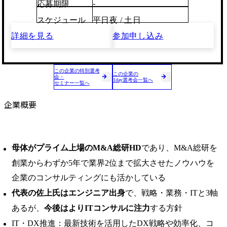
-
応募期限
スケジュール
平日夜 / 土日
詳細を見る
参加申し込み
この企業の特別選考
この企業の
会・
1day選考会一覧へ
セミナー一覧へ
企業概要
母体がプライム上場のM&A総研HD
であり、M&A総研を
創業からわずか5年で業界2位まで拡大させたノウハウを
企業のコンサルティングにも活かしている
代表の佐上氏はエンジニア出身
で、戦略・業務・ITと3軸
あるが、
今後はよりITコンサルに注力
する方針
IT・DX推進：最新技術を活用したDX戦略や効率化、コ