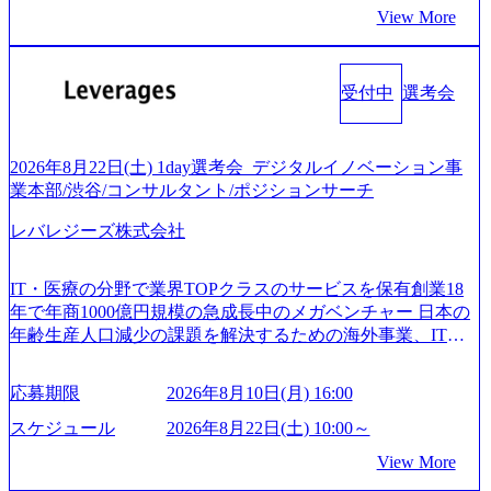
l 500社の80％以上の企業をクライアントとして抱えている
ーションの案件が多数 ● コンサルタント プロジェクトにお
View More
以上の方はGAB受検免除、書類選考のみ。 書類選考通過後
手掛けたプロジェクトは「ファーストリテイリングにおけ
ける個人のタスク管理及び遂行を担う。主な作業として
に、GAB試験に合格している方へ1day選考会当日のご案内
るグローバル化」「資生堂グループのDX化支援」「ヴィヴ
は、仮説検証からクライアント向け資料のドラフト作成、
をさせていただきます。 急速なグローバル化により既存事
ィアン・ウエストウッドの製品開発」など多岐にわたる コ
プロジェクトにおける課題/リスク管理などを担当。 ● シニ
業では成長戦略を描く事が困難になった大手企業をサポー
受付中
選考会
ンサルティング活動のみならず、2021年にはKDDIと合弁会
アコンサルタント プロジェクトメンバーとしてプロジェク
トするため、新規事業立案や既存事業のトランスフォーメ
社「ARISE analytics」を設立し、人工知能とデータアナリテ
トの一領域を担う。主な作業としては、As-Is分析、仮説構
ーション戦略を中心にコンサルティングサポートいたしま
ィクス技術で新たなイノベーションを創出する活動や、デ
築や施策立案、クライアントの上位層向けの報告資料・デ
す。 (1)既存または新規大手事業会社から依頼された「経営
ジタル人材育成の支援も盛んに行う 採用資料 (https://www.ac
2026年8月22日(土) 1day選考会_デジタルイノベーション事
ィスカッションペ ーパーの作成などを担当。 ● 裁量権 弊社
戦略」等のコンサルティング支援を行います。クライアン
centure.com/content/dam/accenture/final/accenture-com/document-
業本部/渋谷/コンサルタント/ポジションサーチ
は2019年11月に設立され、成長期といわれるフェーズにあ
トは各業界上位5社をターゲットとし、特にCXOクラスから
2/Accenture-Recruiting-Brochure.pdf#zoom=50) 女性の活躍につ
ります。 事業・組織を拡大していく時期のため、メンバー
「新規事業戦略」「既存事業のトランスフォーメーショ
レバレジーズ株式会社
いて (https://www.accenture.com/content/dam/accenture/final/caree
や組織がスケールしていく過程を体感できます。 また、希
ン」の依頼を多数いただいています。 (2)「SIerやPMO支援
rs/corporate/document/women-brochure.pdf#zoom=50) 社員発信
望者はパートナー以外でも大手役員の方へのセールスにも
を積極的に獲得しない」、弊社がプライムである「戦略」
のキャリアブログ (https://www.accenture.com/jp-ja/blogs/japan-
参加できる環境です。 自ら案件を取り、プロジェクト体制
IT・医療の分野で業界TOPクラスのサービスを保有創業18
案件をメインとしたコンサルティングを行います ＜プロジ
careers-blog) 江川社長が語る「105点経営」 (https://business.ni
を作っていくことも可能です。 ● 事業会社機能にも携われ
年で年商1000億円規模の急成長中のメガベンチャー 日本の
ェクト一部抜粋＞ ・海外事業(新規・既存)事業のビジネス
kkei.com/atcl/gen/19/00604/021600008/) 規模拡大で成功する理
る 弊社にはコンサルティング事業以外にもSaaSプロダク
年齢生産人口減少の課題を解決するための海外事業、IT事
モデル検討支援 ・金融領域におけるAIを活用した事業戦略
由【コンサル業界俯瞰マップ】 (https://diamond.jp/articles/-/34
ト・メディア・地方創生事業があるため、上記事業に携わ
業、医療・介護事業、若手キャリア、新規事業といった40
検討支援 ・新規ICT事業戦略策定支援 ・スマートシティ領
6218) 大手広告代理店出身者などマーケティングのトップ人
ることも可能です。コンサルタントとしての経験を活かし
以上の事業を展開する オールインハウスの組織体制をとっ
域における地域活性アプリ企画支援及び実行支援 ・ロボテ
材が集結するワケ (https://markezine.jp/article/detail/45446) エン
応募期限
2026年8月10日(月) 16:00
ながら自らプロダクト開発や自社の業務改善ができます。
ており社内で新しい事業開発などの人員調達できる 独立資
ィクスソリューションを活用した事業戦略策定及び営業支
ジニアからコンサルタントへ。会社に入って、何が変わっ
(希望者のみとなります) ● BIG4・アクセンチュアをはじめ
本経営をとっており、事業創造の自由度が高い https://storag
スケジュール
2026年8月22日(土) 10:00～
援 ※その他新規事業や既存デジタルトランスフォーメーシ
た？ (https://www.businessinsider.jp/post-288838) プラダ：ラグ
e.googleapis.com/our-vision-production.appspot.com/public/image
とした大手外資系コンサルファーム出身者が多く集まって
ョンの案件が多数 ● マネージャー プロジェクトの管理者と
ジュアリー製品のパーソナライゼーション (https://www.acce
View More
s/20240925162633_7242d0de-3e54-4f03-b076-00318d5c0dff_120
います ● 平均年齢は35歳で、幅広い年齢の方が活躍してい
して、プロジェクト・メンバーの管理・運営を担う。プロ
nture.com/jp-ja/case-studies/song/prada-luxury-product-customizati
0x644.webp レバレジーズ株式会社 会社説明資料 (https://spea