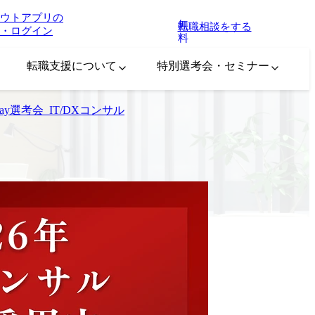
ウトアプリの
無
転職相談をする
・ログイン
料
転職支援について
特別選考会・セミナー
ay選考会_IT/DXコンサル