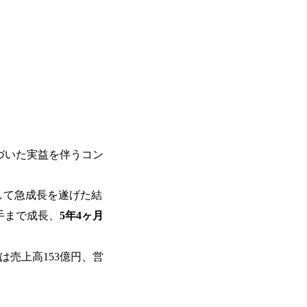
を活用し、顧客の業務革新と効率化の実現に
を深くヒアリングし、企画構想からアジ
貫で推進していただきます。 プロジェ
定義からテストまでの一連の工程におけ
析、顧客ヒアリング、戦略策定、技術選
す。 ＜SE＞ 参画いただく案件はプラ
発～テスト～リリース・リリース後対応
画当初はご経験に応じたフェーズからご
ポートしつつ、徐々に対応範囲を広げてい
的な品質向上を目的とし、プロジェクト
づいた実益を伴うコン
ただきます。 課題選定から顧客への企
していただきます。 アジャイル開発を
ながら改善サイクルを回すため、ご自身
して急成長を遂げた結
く、高い貢献度を実感できます。 ● 勤務地 東京都渋谷区渋谷3丁目6-7 渋谷
ワー 事業所内禁煙(入居する施設に喫煙
手まで成⾧、
5年4ヶ月
の喫煙を全面的に禁止 ・禁煙サポート制度
れかのご経験をお持ちの方 ・システム・
義～基本設計など上流経験2年以上 ・PM
は売上高153億円、営
詳細設計までのいずれかの上流工程の経
験 ・お客様との折衝経験、交渉経験 ・
組まれたご経験 ・アジャイル/スクラムへ