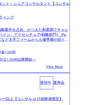
コンサルタント～シニアコンサルタント【コンサル
ティング
戦略案件を占め、かつまだ創業期でチャレ
イン、アクセンチュア(戦略部門)、Pw
ンズなど大手ファームからも優秀層が続々ジ
ァーム。 事業会社機能へ携われる可能性
など リモート比率99%、福岡や北海道在
金) 16:00
ラスから 製造業、金融業、通信業界に強
く予定 インセンティブ支給という他社に
日(土) 10:00以降開始～
026年8月15日(土) 10:00以降開始～
View More
限られておりますので、ご応募いただいてもご対応
サルタント未経験 or IT未経験と判断さ
dayではなく通常選考でのご案内とさせ
受付中
選考会
度の面接で実施) ※面接終了しましたら、後
ていただきます。 ● 一日で最終面接ま
断がつかなかった場合、後日面接や面談の
面接、条件面談それぞれ最大1時間を想定し
ージャー以上【コンサル or IT経験者限定】
URLを共有させていただきます ・面接お