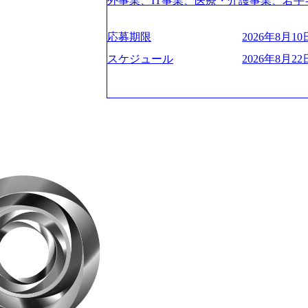
験2年以上 ● 求める人物像 ・高いコミュニ
外事業、IT事業、医療・介護事業、若手
管理・推進を担う。会社経営の観点から
ies/consulting/taisho-pharmace
トレンド・テーマや事例にキャッチアッ
業を展開する オールインハウスの組織
ーニング、ナレッジマネジメントを実施。
ンク：初のオンライン開催「SoftBank Wor
ジできる方 ・自らコンサル業界やクライアント動向を把握し、クライアントや自
どの人員調達できる 独立資本経営をとっており
の統括責任者を担う。主に業界/テーマ
s://www.accenture.com/jp-ja/case-studie
応募期限
2026年8月10日
orage.googleapis.com/our-vision-production
社への提案などに積極的に関わることができる方 ・スケジューリン
保やマネジメント全般を担当。会社経営の
業省：事業者の申請手続きを電子化する
242d0de-3e54-4f03-b076-00318d5c0
け含む)など、ビジネスベーシックスキ
スケジュール
2026年8月22日
員 コンサルタントの総括責任者として
例を実現 (https://www.accenture.com/jp-ja/case-
明資料 (https://speakerdeck.com/leverages/lever
のリレーションを発展・拡大させること
network)（公共サービス） カルビー：SA
ng-xiang-ke) 「働く人」「事業・
常に高く担保する責任を担う。 ● 裁量権 
ps://www.accenture.com/jp-ja/case-studie
リアルを取り上げています！ (https://melev
いわれるフェーズにあります。 事業・
ービス） 世界49カ国に約73万人以上（2
大分県より「外国人留学生等受入環境整備事業委託業務
や組織がスケールしていく過程を体感で
上の国の企業を顧客に売上641億ドルを誇
main/html/rd/p/000000612.0000
でも大手役員の方へのセールスにも参加
ており(会計系BIG4を上回る規模感)、
ム「NALYSYS」リリース (https://prtimes.jp/ma
ジェクト体制を作っていくことも可能です
ている、売上・従業員数共にこの8年間
YouTube（【公式】レバレジーズCh） (https://
はコンサルティング事業以外にもSaaS
今後も高い成長が見込まれる 多くの技
レジーズで活躍するメンバー紹介！〜 管理職種編 〜 (
るため、上記事業に携わることも可能で
ングに続いて日本国内2番目にSAP認定
h?v=RETwZKac2UI) レバレジーズで
しながら自らプロダクト開発や自社の業
特にIT領域に強みを持つ グローバルのポジションに自由に応募できる社内の転職
s://www.youtube.com/watch?v=
す) ● BIG4・アクセンチュアをはじ
ツール「キャリアズ・マーケットプレイ
りながら安定した事業を展開し、高い安定
多く集まっています ● 平均年齢は35歳で
引き留めを受けずに移動が可能である（異動
に1兆円を目指す日本にもなかなかない
ンダストリー・ソリューションで区切られ
取得率など約10項目を数値化すること
130%成長 https://storage.googleapis.com/our-v
事業拠点をシンガポールに設立し、グロ
成功した 18時以降の会議を原則禁止と
20251030164405_5c527843-d227-4df8-b86c-5
体制を構築しています 東京都中央区八重洲
ハラスメント抑止に向けた研修の拡充、
googleapis.com/our-vision-production.apps
セントラルタワー8階 受動喫煙対策 : 執
進する 育休取得率は男性65%、女性10
f6-0539-4887-84d7-34c8d8544226_
選考通過後に、GAB試験に合格している方
管理職率も21.8%（2023年12月時点）と
上もの新規事業を立ち上げているため様