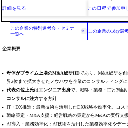
詳細を見る
この日程で
参加申
この企業の特別選考会・セミナー
この企業の1day選
一覧へ
企業概要
母体がプライム上場のM&A総研HD
であり、M&A総研を創
界2位まで拡大させたノウハウを企業のコンサルティング
代表の佐上氏はエンジニア出身
で、戦略・業務・ITと3軸
コンサルに注力
する方針
IT・DX推進：最新技術を活用したDX戦略や効率化、コス
戦略策定・M&A支援：経営戦略の策定からM&Aの実行支
AI導入・業務効率化：AI技術を活用した業務効率化やデ