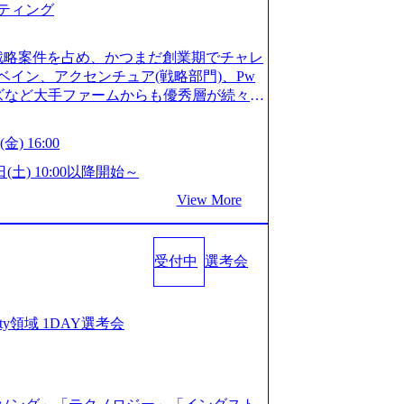
ティング
ってもご対応いただけるよう、候補者様
 ※1day選考会のご参加希望の方は、事
は1day選考会実施日の3日前まで)。 ※
戦略案件を占め、かつまだ創業期でチャレ
験3年以上の方はGAB受検免除、書類選考
イン、アクセンチュア(戦略部門)、Pw
格している方へ1day選考会当日のご案内
ンズなど大手ファームからも優秀層が続々ジ
バル化により既存事業では成長戦略を描く
ァーム。 事業会社機能へ携われる可能性
るため、新規事業立案や既存事業のトラ
など リモート比率99%、福岡や北海道在
金) 16:00
ルティングサポートいたします。 (1)既
ラスから 製造業、金融業、通信業界に強
た「経営戦略」等のコンサルティング支
く予定 インセンティブ支給という他社に
日(土) 10:00以降開始～
位5社をターゲットとし、特にCXOクラス
026年8月15日(土) 10:00以降開始～
View More
ンスフォーメーション」の依頼を多数い
限られておりますので、ご応募いただいてもご対応
支援を積極的に獲得しない」、弊社がプライム
ント未経験 or IT未経験と判断させてい
サルティングを行います ＜プロジェクト
ではなく通常選考でのご案内とさせていた
業のビジネスモデル検討支援 ・金融領域に
受付中
選考会
接で実施) ※面接終了しましたら、後日弊社
新規ICT事業戦略策定支援 ・スマートシ
だきます。 ● 一日で最終面接まで完了
援及び実行支援 ・ロボティクスソリュー
かなかった場合、後日面接や面談のお時間
支援 ※その他新規事業や既存デジタルト
条件面談それぞれ最大1時間を想定しており
curity領域 1DAY選考会
 コンサルタント プロジェクトにおける個
を共有させていただきます ・面接および条
業としては、仮説検証からクライアント
ご対応いただけるよう、候補者様のご予
おける課題/リスク管理などを担当。 ●
day選考会のご参加希望の方は、事前にGA
ンバーとしてプロジェクトの一領域を担
ay選考会実施日の3日前まで)。 ※ただ