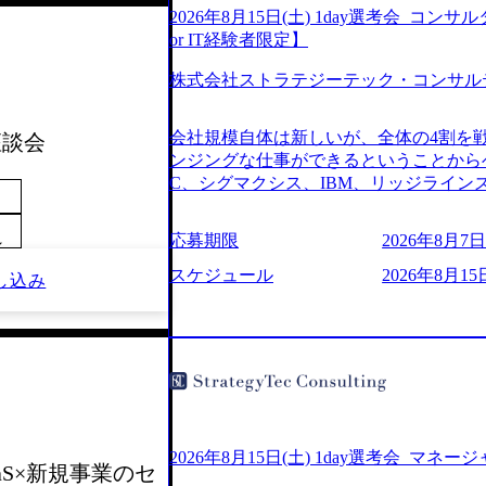
2026年8月15日(土) 1day選考会_
or IT経験者限定】
株式会社ストラテジーテック・コンサル
会社規模自体は新しいが、全体の4割を
 座談会
ンジングな仕事ができるということからベ
C、シグマクシス、IBM、リッジライ
ョインするピュアな戦略を伸ばす新興フ
※SaaSプロダクト、地方創生、メディア
応募期限
2026年8月7日(
～
中者もいて働きやすい環境※コンサルク
みがあり、ヘルスケアな業界は広げてい
スケジュール
2026年8月15
し込み
はない制度 ワンプール制を敷く、柔軟な組織 2
2026年8月7日(金) 16:00 ※枠が
できない可能性がございます ※弊社がコン
せていただいたご応募者様については、1
ていただきます ● 面接(1次・最終を一
日弊社担当者より結果についてご連絡させ
で完了する選考会となります 内定の判
お時間をいただく場合がございます ● 
2026年8月15日(土) 1day選考会_マネ
SaaS×新規事業のセ
ております ・実施前日までに日程および