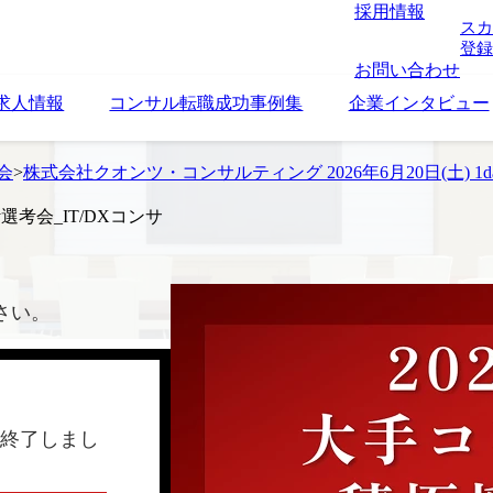
採用情報
スカ
登録
お問い合わせ
求人情報
コンサル転職成功事例集
企業インタビュー
考会
>
株式会社クオンツ・コンサルティング 2026年6月20日(土) 1d
y選考会_IT/DXコンサ
さい。
終了しまし