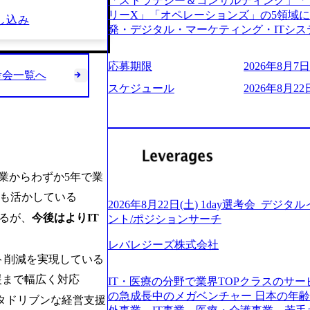
「ストラテジー＆コンサルティング」「
う。主な作業としては、As-Is分析、
し、30代以上のコンサルファーム経験3
リーX」「オペレーションズ」の5領域
し込み
向けの報告資料・ディスカッションペ ー
み。 書類選考通過後に、GAB試験に合格
発・デジタル・マーケティング・ITシ
2019年11月に設立され、成長期といわ
させていただきます。 急速なグローバ
からその実行的側面であるITサービスの
大していく時期のため、メンバーや組織
が困難になった大手企業をサポートする
ファームである あらゆる産業において非常
す。 また、希望者はパートナー以外で
応募期限
2026年8月7日(
スフォーメーション戦略を中心にコンサル
ne Global 500社の80％以上の企
考会一覧へ
る環境です。 自ら案件を取り、プロジ
または新規大手事業会社から依頼された
ジェクトは「ファーストリテイリングに
スケジュール
2026年8月22日
● 事業会社機能にも携われる 弊社にはコ
を行います。クライアントは各業界上位
のDX化支援」「ヴィヴィアン・ウエス
クト・メディア・地方創生事業があるた
ら「新規事業戦略」「既存事業のトラン
ンサルティング活動のみならず、2021年にはKD
コンサルタントとしての経験を活かしな
だいています。 (2)「SIerやPMO支
を設立し、人工知能とデータアナリティ
善ができます。(希望者のみとなります) 
ある「戦略」案件をメインとしたコンサ
する活動や、デジタル人材育成の支援も盛んに行う 採
大手外資系コンサルファーム出身者が多く
部抜粋＞ ・海外事業(新規・既存)事業
e.com/content/dam/accenture/final/accenture
幅広い年齢の方が活躍しています ● インダストリー・ソリューションで区切られ
けるAIを活用した事業戦略検討支援 ・新
e.pdf#zoom=50) 女性の活躍について (https://www
業からわずか5年で業
ていない組織です(ワンプール制) ● 
ィ領域における地域活性アプリ企画支援
inal/careers/corporate/document/wom
バル案件に対応するコンサルティング体
にも活かしている
ョンを活用した事業戦略策定及び営業支
ログ (https://www.accenture.com/jp-ja/b
2026年8月22日(土) 1day選考会_デ
-2-1 東京ミッドタウン八重洲 八重洲セ
ンスフォーメーションの案件が多数 ● 
経営」 (https://business.nikkei.com/atc
あるが、
今後はよりIT
ント/ポジションサーチ
禁煙、ビル内喫煙室あり WEB ・書類
て、プロジェクト・メンバーの管理・運
理由【コンサル業界俯瞰マップ】 (https://diamo
ている方で、書類選考を通過し面接・面談未実施の方 ● テ
推進、クライアントとのコミュニケーシ
レバレジーズ株式会社
店出身者などマーケティングのトップ人材が集結するワケ 
ント ・4年生大学卒業に限る ・大手総
成などを担当。 ● シニアマネージャー
ト削減を実現している
e/detail/45446) エンジニアから
部門におけるコンサルティング経験5年以上
ージャーの管理、及びプロジェクト推進
(https://www.businessinsider.jp
援まで幅広く対応
業に限る ・以下のいずれかの実務経験を有する方 - MBB
IT・医療の分野で業界TOPクラスのサー
や、会社経営の観点から提案活動、社内ト
ライゼーション (https://www.accenture.com/jp-ja
コンサルティング経験2年以上 - BIG4のStrategy部門におけるコンサルティング経
の急成長中のメガベンチャー 日本の年
ータドリブンな経営支援
ートナー 主要クライアントの責任者とし
ustomization) 大正製薬：ITカーブアウト支援 (http