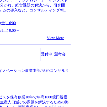
ソング」「テクノロジー」「インダスト
仮説構築や施策立案、クライアントの上位層
年以上の方はGAB受検免除、書類選考の
に分かれ、経営課題の解決から、研究開
パーの作成などを担当。 ● 裁量権 弊社は
している方へ1day選考会当日のご案内を
ステムの導入など、コンサルティング領域
れるフェーズにあります。 事業・組織を拡
ル化により既存事業では成長戦略を描く事
提供まで一貫して支援する総合系・IT系
がスケールしていく過程を体感できま
ため、新規事業立案や既存事業のトラン
に良質な顧客基盤を築いており、Fortu
も大手役員の方へのセールスにも参加でき
金) 16:00
ティングサポートいたします。 (1)既存
業をクライアントとして抱えている 手掛けたプロ
ェクト体制を作っていくことも可能です。
「経営戦略」等のコンサルティング支援
おけるグローバル化」「資生堂グループ
(土) 9:00～
ンサルティング事業以外にもSaaSプロダ
5社をターゲットとし、特にCXOクラスか
トウッドの製品開発」など多岐にわたる コ
め、上記事業に携わることも可能です。
View More
スフォーメーション」の依頼を多数いた
DIと合弁会社「ARISE analytics」
がら自らプロダクト開発や自社の業務改
援を積極的に獲得しない」、弊社がプライムで
クス技術で新たなイノベーションを創出
● BIG4・アクセンチュアをはじめとした
ルティングを行います ＜プロジェクト一
用資料 (https://www.accentur
集まっています ● 平均年齢は35歳で、
のビジネスモデル検討支援 ・金融領域にお
受付中
選考会
-com/document-2/Accenture-Recruiting-Brochur
規ICT事業戦略策定支援 ・スマートシテ
.accenture.com/content/dam/accenture/f
海外事業拠点をシンガポールに設立し、グロー
及び実行支援 ・ロボティクスソリューシ
en-brochure.pdf#zoom=50) 社員発信のキャリアブ
制を構築しています 東京都中央区八重洲2
援 ※その他新規事業や既存デジタルトラ
logs/japan-careers-blog) 江川社長が語る「105点
ジタルイノベーション事業本部/渋谷/コンサルタ
ントラルタワー8階 受動喫煙対策 : 執務室内
マネージャー プロジェクトの管理者とし
l/gen/19/00604/021600008/) 規模拡大で成功する
選考を通過された方 ・すでに応募いただい
営を担う。プロジェクト設計から管理・
nd.jp/articles/-/346218) 大手広告代理
クノロジーコンサルタ
ョン、成果物の品質管理、メンバーの育
(https://markezine.jp/articl
合コンサルティングファームのITコンサル
 主要なプロジェクトの責任者として、マネ
コンサルタントへ。会社に入って、何が変わった？
 ● 戦略コンサルタント ・4年生大学卒
を担う。プロジェクト全体の品質管理
/post-288838) プラダ：ラグジュアリー製品のパーソナ
及び戦略ファームでの
ビスを保有創業18年で年商1000億円規模
レーニングを実施。 ● アソシエイトパ
/case-studies/song/prada-luxury-product-c
齢生産人口減少の課題を解決するための海
て、大規模/高難易度プロジェクトの統括
s://www.accenture.com/jp-ja/case-stud