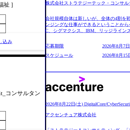
株式会社ストラテジーテック・コンサル
祉 ]
よび条件面談ともに、どの時間開始とな
のご予定をご都合いただけますと幸いです
前にGAB試験を受検いただきます(受験期限
会社規模自体は新しいが、全体の4割を
ただし、30代以上のコンサルファーム経
ンジングな仕事ができるということからベ
のみ。 書類選考通過後に、GAB試験に合
C、シグマクシス、IBM、リッジライ
をさせていただきます。 急速なグロー
ョインするピュアな戦略を伸ばす新興フ
事が困難になった大手企業をサポートす
し込み
※SaaSプロダクト、地方創生、メディア
応募期限
2026年8月7日(
ンスフォーメーション戦略を中心にコンサ
中者もいて働きやすい環境※コンサルク
存または新規大手事業会社から依頼され
みがあり、ヘルスケアな業界は広げてい
スケジュール
2026年8月15
援を行います。クライアントは各業界上
はない制度 ワンプール制を敷く、柔軟な組織 2
から「新規事業戦略」「既存事業のトラ
2026年8月7日(金) 16:00 ※枠が
ただいています。 (2)「SIerやPMO
できない可能性がございます ※コンサルタ
である「戦略」案件をメインとしたコン
ただいたご応募者様については、1day
一部抜粋＞ ・海外事業(新規・既存)事
だきます ● 面接(1次・最終を一度の面
おけるAIを活用した事業戦略検討支援 ・
担当者より結果についてご連絡させていた
 Unit_コンサルタン
ティ領域における地域活性アプリ企画支
する選考会となります 内定の判断がつ
ションを活用した事業戦略策定及び営業
をいただく場合がございます ● 面接、
2026年8月22日(土) DigitalCore/CyberSe
ランスフォーメーションの案件が多数 ●
ます ・実施前日までに日程およびURL
人のタスク管理及び遂行を担う。主な作
アクセンチュア株式会社
件面談ともに、どの時間開始となっても
向け資料のドラフト作成、プロジェクトに
定をご都合いただけますと幸いです ※1
シニアコンサルタント プロジェクトメ
B試験を受検いただきます(受験期限は1d