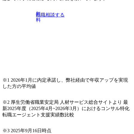
系コンサルティングファームをはじめ、メーカー、ITベン
チャー、外資系金融機関など多彩な出自で構成されてお
無
転職相談する
り、常に刺激を受けながらプロジェクトワークが可能 総合
料
コンサルティングファームの名の通り、全方位のクライア
ントに対して様々なプロジェクトが存在しており、手を上
げれば常に新しいテーマのチャレンジ機会を提供している
（ワンプール制） そのため、全体の離職率10％以下、未経
験3年未満の離職率は0％と驚異の定着率を誇る 大手ファー
ムと同水準以上の報酬制度であり、ファーム経験者の場合
は、転職時報酬アップが基本 強く「個人」の成⾧を重視す
るカルチャーであり、昇進に枠もなく、今ならReadyになれ
ば上がれる環境となっている 安定した経営環境の下、コン
サルティングファームの立ち上げフェーズに関わることが
※1 2026年1月に内定承諾し、弊社経由で年収アップを実現
できる 豊富な経験を持つコンサル経験者の場合は、自らチ
した方の平均値
ームを立ち上げることが可能 裁量をもった営業活動、デリ
バリー活動ができる(スタートアップとの協業、新規ソリュ
※2 厚生労働省職業安定局 人材サービス総合サイトより 最
ーションの開発 など) シンプレクスの顧客基盤、エンジニ
新2025年度（2025年4月~2026年3月）におけるコンサル特化
アケイパビリティを活かた確度の高い事業立ち上げが経験
転職エージェント支援実績数比較
できる 2026年8月21日(金) 19:30〜21:30 (19:20開場) 2026年8
月12日(水) 16:00 ※参加状況によっては抽選とさせていただ
く可能性がございます。 このたび、ファーム経験者の方を
※3 2025年9月16日時点