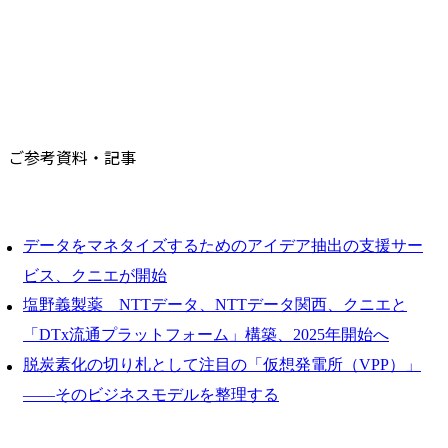
ご参考資料・記事
データをマネタイズするためのアイデア抽出の支援サー
ビス、クニエが開始
塩野義製薬 NTTデータ、NTTデータ関西、クニエと
「DTx流通プラットフォーム」構築、2025年開始へ
脱炭素化の切り札として注目の「仮想発電所（VPP）」
――そのビジネスモデルを整理する