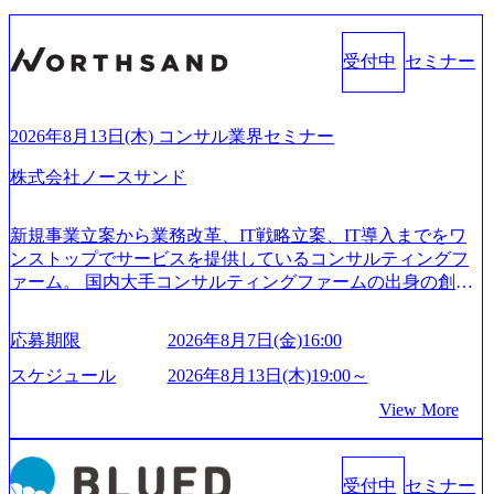
受付中
セミナー
2026年8月13日(木) コンサル業界セミナー
株式会社ノースサンド
新規事業立案から業務改革、IT戦略立案、IT導入までをワ
ンストップでサービスを提供しているコンサルティングフ
ァーム。 国内大手コンサルティングファームの出身の創業
メンバーが、「クライアントの求めていることに対して、
もっと自由に誠実に提案できる会社をつくりたい」「胸を
応募期限
2026年8月7日(金)16:00
張って会社が好きだと言えるような家族的な組織をつくり
たい」という想いで会社を設立 PwC・アクセンチュアとい
スケジュール
2026年8月13日(木)19:00～
った大手コンサルティングファームをはじめ、SIerや事業会
View More
社出身者など、様々な経歴の社員が活躍しており、働きや
すく魅力的な環境が整っているため、定着率が高いことか
ら「働きがいのある会社」に4年連続ベストカンパニーに選
受付中
セミナー
出されている。 残業時間は平均30時間程度 事業/IT戦略立案