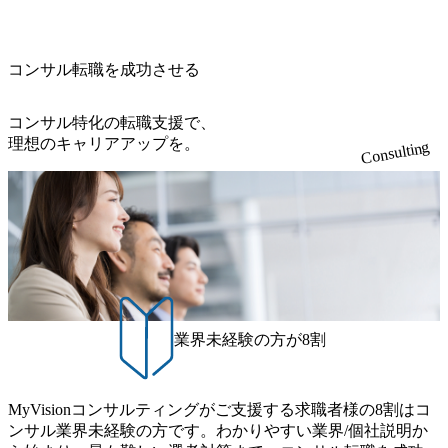
開発を担当することはない https://storage.googleapis.com/our-vi
810e-138e27965ee8_1200x386.webp グローバル人財育成を目
sion-production.appspot.com/public/images/20240925204111_caa9
的とした「語学研修」、効果的なプレゼンのポイントを掴
4e4b-6aae-45a6-a0ce-b98154c816a2_1153x543.webp メンバー情
み実践に強くなるための「プレゼン研修」、自社キャリア
報 (https://www.xspear.co.jp/member/)一部抜粋 - 伊勢山 昇吾氏:
コンサル転職を成功させる
アドバイザーによる自身のキャリア構築をめざす「キャリ
ベイカレントにてIT戦略立案から実装支援を軸に、様々な
ア開発研修」などがある 生産現場を含む全部門でフレック
業界で新規事業戦略、成長戦略、PMI推進、業務改革等の幅
スタイム制度を実施しており、月単位の決められた労働時
コンサル特化の転職支援で、
広いプロジェクトに従事 - 鈴木健仁氏：新卒でベイカレン
間の範囲内で、出社・退社の時刻を社員の自己裁量に委
理想のキャリアアップを。
Consulting
トに入社し最年少ディレクターを経てXspearに参画 - 梶田
ね、ワークライフバランスを図りながら効率的に働くこと
威人氏：BCG出身。金融業界における戦略策定、DX戦略立
ができる 【休日】 土日祝休みの完全週休2日制 2025年度の
案、人事組織テーマに強みを持ち、メディア・エンタメ業
年間休日は125日（GW8日、夏季9日、年末年始9日） 有給
界においてはDX戦略立案、NFT等の新規事業立案を得意と
休暇は年間24日（4月1日入社の場合）で、入社日に付与さ
する。 - 藏満 一馬氏：アクセンチュア出身。金融業界を中
れます。 年次有給休暇の残日数は、翌年度に繰り越すこと
心に、DX戦略策定、新規事業立案、組織変革、規制対応等
ができます。 慶弔休暇は、事由により取得可能日数は異な
の幅広いプロジェクトを主導する。 - 天野 善仁氏：19卒Pw
りますが、3～7日の連続休暇を取得できます。 リフレッシ
C出身。Xspear最年少シニアマネージャー 社員インタビュー
ュ休暇は、規程で定める勤続年数ごとに、連続5日のリフレ
ページ (https://www.xspear.co.jp/career/interviews/) 戦略だけの
ッシュ休暇を取得できます。 【育児や子の看護、介護など
業界未経験の方が8割
コンサルは終わり──コンサル業界の風雲児に聞く。“これ
の制度】 育児休暇： 対象：小学校1年修了時の3月31日まで
から”のコンサルの在り方 (https://www.businessinsider.jp/articl
の子を育てるすべての従業員※期間：通算3年間 短時間勤
e/20250205-simplex-xspear/) Xspear Consultingがえるぼし認定
務： 対象：小学校卒業までの子を育てるすべての従業員 1
を取得 (https://www.agara.co.jp/article/382811) シンプレクスと
MyVisionコンサルティングがご支援する求職者様の8割はコ
日2時間15分まで、始業・終業時刻の繰り上げ・繰り下げが
Xspear Consultingが、東京都港区の行政手続き100%デジタル
ンサル業界未経験の方です。わかりやすい業界/個社説明か
可能 子の看護休暇： 子1人につき5日まで取得でき、1時間
化を支援 (https://www.afpbb.com/articles/-/3520247) 【未経験