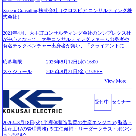
の社員が活躍している。 年間休日120日以上、完全週休2日
GRITやり抜こう 逆境でもブレずに続ける、改善サイクルを
制、有給休暇初年度10日（消化率46.3%）、特別休暇5日な
Xspear Consulting株式会社（クロスピア コンサルティング株
回す、結果が出るまでやり抜く 2026年8月14日(金) 19:00〜2
ど、充実した休暇制度を整備している。 ​ 月平均残業時間は
式会社）
0:00 (60分) 2026年8月7日(金) 16:00 本説明会は、選考の前段
25時間であり、ワークライフバランスを重視した働き方が
として「まず会社を知っていただく場」として設けたもの
可能である。 ​ スポレク制度や入社者歓迎会、全社員集会、
です。評価の場ではないため、キャリアを検討中の段階の
2021年4月、大手ITコンサルティング会社のシンプレクス社
リフレッシュ休暇など、社員同士の交流や健康をサポート
方にもご参加いただけます。 連休中の平日夜という日程の
が中心となって、大手コンサルティングファーム出身者や
する取り組みが充実している。 2026年8月13日(木) 19:00～2
ため、在職中の方も有給を取得することなく、現職への配
有名テックベンチャー出身者が集い、「クライアントにと
0:30予定 2026年8月7日(金) 16:00 コンサル業界の動向や業務
慮なくご参加いただけます。帰省先からのオンライン参加
って真のデジタルトランスフォーメーションを創造した
内容・会社説明・匿名の質問コーナーなどを盛り込んだ業
も可能です。 ● 当日のプログラム ・会社説明(40分) 教育
い」という想いの下で立ち上げた新鋭ファーム テクノロジ
界セミナーを実施しています。 ●前回開催時のアンケート
応募期限
2026年8月12日(水) 16:00
旅行事業の内容とビジネスモデル/今後の構想・事業展開/入
ーがビジネスの成功に大きな影響力を持つDX時代におい
結果 満足度：100％ 感想一例：「コンサルタントへのイメ
社後のキャリアパス ・質疑応答(20分) オンライン (Google M
て、20年以上にわたってFintech業界を中心に最先端テクノ
スケジュール
2026年8月21日(金) 19:30〜
ージのぼんやりしていた部分が明確になりました」「業界
eet) ・営業・マーケティングなど、ビジネスサイドでのキャ
ロジーを提供してきたシンプレクスのノウハウを活かしつ
の全体感や実際に働いていらっしゃる方の体感的なお話を
View More
リアを検討されている方 ・転職を具体的に決めてはいない
つ、あらゆる業種・業界のクライアントの企業価値の最大
伺うことができ、参考になりました」 オンライン(ZOO
が、情報収集を進めたい段階の方 ・東京・大阪での勤務を
化を支援するために、戦略策定、組織改革、人材育成、業
M)
希望される方
務改善、実行支援などのコンサルティングサービスを一気
受付中
セミナー
通貫で提供するのが特徴（いわゆる総合コンサルティング
ファーム） 社名の由来は”DXエリアにSpir（槍）を指して
切り開く””simplexないでは金融以外の領域にX（クロス）し
ていく”という位置づけ 一昔前は金融が強い企業として認知
2026年8月18日(火) 半導体製造装置の生産エンジニア(製造・
されていたが、現在金融の売上割合は全体の3割。現在はTo
生産工程の管理業務) ※主任候補・リーダークラス・ポジシ
C事業を始め、パブリック、製造業、通信、エンタメ、教
ョン説明会