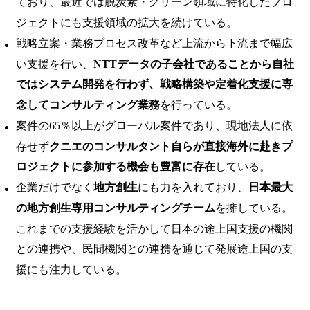
ており、最近では脱炭素・グリーン領域に特化したプロ
ジェクトにも支援領域の拡大を続けている。
戦略立案・業務プロセス改革など上流から下流まで幅広
い支援を行い、
NTTデータの子会社であることから自社
ではシステム開発を行わず、戦略構築や定着化支援に専
念してコンサルティング業務
を行っている。
案件の65％以上がグローバル案件であり、現地法人に依
存せず
クニエのコンサルタント自らが直接海外に赴きプ
ロジェクトに参加する機会も豊富に存在
している。
企業だけでなく
地方創生
にも力を入れており、
日本最大
の地方創生専用コンサルティングチーム
を擁している。
これまでの支援経験を活かして日本の途上国支援の機関
との連携や、民間機関との連携を通じて発展途上国の支
援にも注力している。