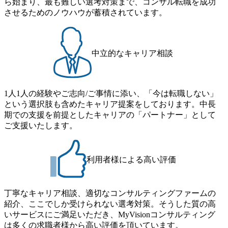
ら始まり、最も難しい選考対策まで、コンサル転職を成功
単位で取得することも可能 家族看護休暇： 5日まで取得で
者】 ・年収UPでのオファー ・ワンプールで様々なインダ
させるためのノウハウが蓄積されています。
き、1時間単位で取得することも可能 【独身寮、住宅手当制
ストリーやソリューションを裁量をもって経験できる ・上
度など】 独身寮：富山事業所の近くに、白風寮と青風寮の2
流工程、先端技術を学べる環境 【コンサルファーム経験
つの寮があり、以下の入居基準を満たす方が入居可能で
者】 ・専門領域に軸足を置きながら、他領域にもチャレン
す。 ＜入居基準＞ ・満33歳までの独身者 ・自宅から勤務地
ジできる環境 ・タイトルアップでのオファー ・現職ファー
中立的なキャリア相談
までの通勤総時間が2時間を超えること 住宅手当： 本社の
ムより高いオファー年収 ・実力主義でプロモーションでき
近くには独身寮や社宅等が無いため、条件を満たす方には
る（ダブルスキップもあり） ・週に1度のアサインｍｔｇで
住宅手当を支給します。 また、独身寮は男性のみの入居と
こまめに社員のキャリアについて検討してもらえる。結
なるため、入居基準を満たす女性には住宅手当を支給しま
1人1人の経験やご志向/ご事情に添い、「今は転職しない」
果、なりたいキャリアを反映できるｐｊにアサインしても
す。 住宅手当は、一般賃貸物件を従業員が契約し、規程で
という選択肢も含めたキャリア提案をしております。中長
らえる ・シンプレクスというテクノロジーに強い部隊がい
定める金額を会社が支払います。 その他： 採用時や転勤等
期での支援を前提としたキャリアの「パートナー」として
るため、エンジニアの視点からも協業しクライアントへ価
による引っ越し費用は、会社が負担します。 2026年8月18日
ご支援いたします。
値提供できる ・デリバリー中心の案件もあればセールス中
(火) 19:00～20:00 2026年8月13日(木) 16:00 応募をご検討され
心の案件もあり、個々の裁量や得意領域に合わせた売り上
ている方を対象に、会社説明会を実施予定です。 ● 求人名
げの立て方を選べる ここ1年で社員数60名⇒100名超、売上
・【富山】半導体製造装置の生産エンジニア(製造・生産工
今期18億円⇒来期30億円（いずれも約170％アップ）と急成
利用者様による高い評価
程の管理業務) ※主任候補・リーダークラス ・【砺波】半
長中のファームである また、成長中ファームのため優秀な
導体製造装置の生産エンジニア(製造・生産工程の管理業務)
上司の近くで働けるチャンスも多い(ボストン・コンサルテ
※主任候補・リーダークラス オンライン (Microsoft Teams)
ィング・グループ出身者等 (https://www.xspear.co.jp/member/ta
丁寧なキャリア相談、適切なコンサルティングファームの
※顔出しは不要です。ご質問頂く際のみ、顔出ししていた
keto_kajita/)） 多様なメンバー、多様なプロジェクトによる
紹介、ここでしか受けられない選考対策。そうした質の高
だければと存じます。
自己成長機会が多く、新たなチャレンジが可能 100名規模に
いサービスにご満足いただき、MyVisionコンサルティング
も関わらず、外資系戦略コンサルティングファームや総合
は多くの求職者様から高い評価を頂いています。