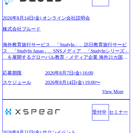
や各種プロジェクトマネジメント、最先端テクノロジーの
導入支援までワンストップでサービスを提供する。「世界
をデザインする」というビジョンを掲げ、クライアント目
2026年8月14日(金) オンライン会社説明会
線のきめ細やかな気配りで、クライアントが本当に求めて
株式会社ブルード
いることは何かを追究し、本当に価値のある成果を提供し
ている。 2015年創業ながら、従業員数が1年で300人強増加
の736名（2024年1月）に到達。上場を目指し、さらに採用
海外教育旅行サービス 「StudyIn」、訪日教育旅行サービ
のスピードを上げている。 人にフォーカスをして急成長す
ス 「StudyIn Japan」、SNSメディア 「StudyInシリーズ」
る唯一無二のコンサルティングファーム【株式会社ノース
を展開するグローバル教育・メディア企業 海外21カ国と
サンド 執行役員新山氏、庄司氏インタビュー】 (https://my-vi
の取引実績と2,000校以上の提携教育機関を活用し、海外教
sion.co.jp/consulting-firm/northsand/interview01) ノースサンドは
育支援サービスを提供している 動画メディア事業を基盤と
応募期限
2026年8月7日(金) 16:00
2015年に設立され、前年比205%の売上成長を遂げるなど、
して、留学支援・訪日教育旅行・SNSマーケティング事業
急速な成長を遂げている。 ​ 新規事業立案から業務改革、IT
を展開している Mission:より多くの人に、グローバルという
スケジュール
2026年8月14日(金) 19:00〜
戦略立案、IT導入までをワンストップで提供するコンサル
選択肢を Vision:世界を代表する、ライフチェンジ・インフ
View More
ティングファームである。 ​- 2025年1月時点で従業員数1,209
ラになる Value： INTEGRITY誠実であろう 素直に心を開い
名を擁し、事業拡大を続けている。 「人」にフォーカスを
て伝える、自責かつ利他の精神で動く、謙虚な姿勢でウソ
当てたコンサルティング会社として、社員の人間力を強み
やグチを言わない BE CRAZY熱狂しよう 10倍思考で攻め
としたサービスを提供している。 ​- - 2018年から6年連続で
受付中
セミナー
る、失敗を恐れずにふみだす、執着心をもって没頭する O
「働きがいのある会社ベストカンパニー」に選出され、社
WNERSHIP当事者であろう みずから決めてみずから動く、
員モチベーションが高いと評価されている。 ​ 大手コンサル
全体最適で考える、チームを巻き込む SPEEDスピードにこ
ティングファームやSIer、事業会社出身者など、多様な経歴
だわろう 今すぐ決める、すばやく動く、まず成果物をだす
2026年8月21日(金) サロンイベント