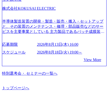
育、保健など幅広く強みのあるファーム。 ワンプール制で
株式会社KOKUSAI ELECTRIC
はあるが、社員の興味のある分野やスキルを活用したいな
どの希望は考慮してのアサイン。 そのため、専門性を身に
着けたい方でも幅広に経験を積みたい方でも、キャリア形
半導体製造装置の開発・製造・販売・搬入・セットアップ
成が柔軟に可能な環境である。 https://storage.googleapis.com/
と、その装置のメンテナンス・修理・部品販売などのサー
our-vision-production.appspot.com/public/images/20240925204135
ビスを主要事業としている 主力製品であるバッチ成膜装置
_93b1bff3-f71c-4bc9-8bd9-72a8a4826007_1200x554.webp https://
は、世界中の半導体デバイスメーカーから高く評価され、
storage.googleapis.com/our-vision-production.appspot.com/public/i
世界トップクラスのシェアを有している 技術と対話を通じ
mages/20250502152751_46c65543-87ef-4e86-a85a-8649e1c532f9
応募期限
2026年8月13日(木) 16:00
て未来を創造し、社会課題の解決に貢献することを目指し
_956x512.webp https://storage.googleapis.com/our-vision-producti
on.appspot.com/public/images/20250502152804_ba6aaa1a-9ffc-4f
ている Mission:私たちの技術/私たちの対話 Vision:夢を未来
スケジュール
2026年8月18日(火) 19:00～
2a-9b40-06fff8ee19af_961x517.webp https://storage.googleapis.co
につなぐベストパートナー Value:私たちの技術/私たちの対
View More
m/our-vision-production.appspot.com/public/images/202505021528
話 IoT社会の浸透、AIの加速等により半導体需要は世界中で
31_721b100c-62c9-4258-aa0e-97182898115f_960x510.webp シ
急伸長しており、それに伴い半導体製造装置の需要も伸長
ンプレクス社は、FinTech領域に強みを持つITコンサルティ
中 https://storage.googleapis.com/our-vision-production.appspot.co
特別選考会・ セミナーの一覧へ
ング会社で、NRI、NTTDATAと同じく世界のFinTech Ranki
m/public/images/20260224131045_0fee4978-bb25-43a7-a367-542
ngsTop 100企業にも選出されている。ITコンサルティング、
6b95cd599_1200x543.webp https://storage.googleapis.com/our-visi
開発、運用保守と言った全工程を行う「一気通貫体制」が
on-production.appspot.com/public/images/20260224131052_2abe7
トップページへ
特長 ビジネスへの深い理解を持つコンサルタントが集うXs
cb8-329e-4a45-a8f5-73d9728b2cd7_1200x486.webp https://storag
e.googleapis.com/our-vision-production.appspot.com/public/image
pearと、最先端テクノロジーに深い知見を持つシンプレクス
s/20260224131100_d8b3379f-6e64-4566-aea4-924f21977d35_120
社またはグループ会社との協力体制を築いている Xspear社
0x460.webp https://storage.googleapis.com/our-vision-production.a
はあくまでもコンサルティングファームであり、システム
ppspot.com/public/images/20260224131116_05d25aab-49d6-4429-