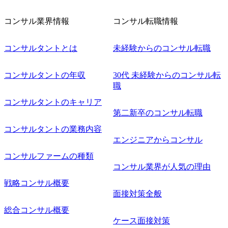
対象にした懇親会形式の採用イベント「サロンイベント」
を開催いたします。 カジュアルな場で現場社員と直接交流
コンサル業界情報
コンサル転職情報
できる機会ですので、ぜひご参加ください。 当日はXspear
Consulting代表取締役の早田とMDやその他現場社員が複数
名参加する予定です！ ●費用 : 無料 虎ノ門ヒルズ付近 ※詳
コンサルタントとは
未経験からのコンサル転職
細な場所については参加者の方へ個別でご連絡いたしま
す。 コンサルファームにてマネージャー以上の職務を担当
コンサルタントの年収
30代 未経験からのコンサル転
している方
職
コンサルタントのキャリア
第二新卒のコンサル転職
コンサルタントの業務内容
エンジニアからコンサル
コンサルファームの種類
コンサル業界が人気の理由
戦略コンサル概要
面接対策全般
総合コンサル概要
ケース面接対策