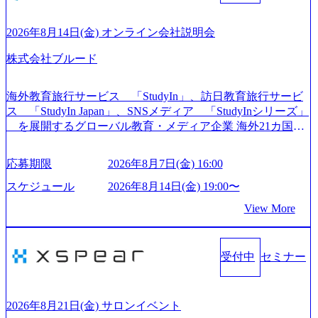
や各種プロジェクトマネジメント、最先端テクノロジーの
導入支援までワンストップでサービスを提供する。「世界
をデザインする」というビジョンを掲げ、クライアント目
2026年8月14日(金) オンライン会社説明会
線のきめ細やかな気配りで、クライアントが本当に求めて
株式会社ブルード
いることは何かを追究し、本当に価値のある成果を提供し
ている。 2015年創業ながら、従業員数が1年で300人強増加
の736名（2024年1月）に到達。上場を目指し、さらに採用
海外教育旅行サービス 「StudyIn」、訪日教育旅行サービ
のスピードを上げている。 人にフォーカスをして急成長す
ス 「StudyIn Japan」、SNSメディア 「StudyInシリーズ」
る唯一無二のコンサルティングファーム【株式会社ノース
を展開するグローバル教育・メディア企業 海外21カ国と
サンド 執行役員新山氏、庄司氏インタビュー】 (https://my-vi
の取引実績と2,000校以上の提携教育機関を活用し、海外教
sion.co.jp/consulting-firm/northsand/interview01) ノースサンドは
育支援サービスを提供している 動画メディア事業を基盤と
応募期限
2026年8月7日(金) 16:00
2015年に設立され、前年比205%の売上成長を遂げるなど、
して、留学支援・訪日教育旅行・SNSマーケティング事業
急速な成長を遂げている。 ​ 新規事業立案から業務改革、IT
を展開している Mission:より多くの人に、グローバルという
スケジュール
2026年8月14日(金) 19:00〜
戦略立案、IT導入までをワンストップで提供するコンサル
選択肢を Vision:世界を代表する、ライフチェンジ・インフ
View More
ティングファームである。 ​- 2025年1月時点で従業員数1,209
ラになる Value： INTEGRITY誠実であろう 素直に心を開い
名を擁し、事業拡大を続けている。 「人」にフォーカスを
て伝える、自責かつ利他の精神で動く、謙虚な姿勢でウソ
当てたコンサルティング会社として、社員の人間力を強み
やグチを言わない BE CRAZY熱狂しよう 10倍思考で攻め
としたサービスを提供している。 ​- - 2018年から6年連続で
受付中
セミナー
る、失敗を恐れずにふみだす、執着心をもって没頭する O
「働きがいのある会社ベストカンパニー」に選出され、社
WNERSHIP当事者であろう みずから決めてみずから動く、
員モチベーションが高いと評価されている。 ​ 大手コンサル
全体最適で考える、チームを巻き込む SPEEDスピードにこ
ティングファームやSIer、事業会社出身者など、多様な経歴
だわろう 今すぐ決める、すばやく動く、まず成果物をだす
2026年8月21日(金) サロンイベント
の社員が活躍している。 年間休日120日以上、完全週休2日