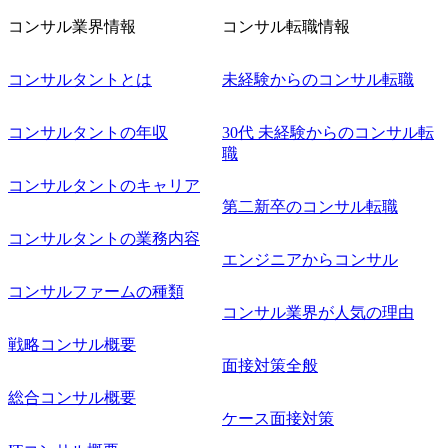
を開催いたします。 カジュアルな場で現場社員と直接交流
コンサル業界情報
コンサル転職情報
できる機会ですので、ぜひご参加ください。 当日はXspear
Consulting代表取締役の早田とMDやその他現場社員が複数
名参加する予定です！ ●費用 : 無料 虎ノ門ヒルズ付近 ※詳
コンサルタントとは
未経験からのコンサル転職
細な場所については参加者の方へ個別でご連絡いたしま
す。 コンサルファームにてマネージャー以上の職務を担当
コンサルタントの年収
30代 未経験からのコンサル転
している方
職
コンサルタントのキャリア
第二新卒のコンサル転職
コンサルタントの業務内容
エンジニアからコンサル
コンサルファームの種類
コンサル業界が人気の理由
戦略コンサル概要
面接対策全般
総合コンサル概要
ケース面接対策