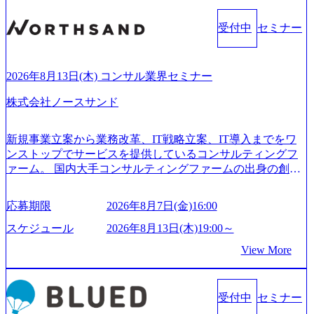
受付中
セミナー
2026年8月13日(木) コンサル業界セミナー
株式会社ノースサンド
新規事業立案から業務改革、IT戦略立案、IT導入までをワ
ンストップでサービスを提供しているコンサルティングフ
ァーム。 国内大手コンサルティングファームの出身の創業
メンバーが、「クライアントの求めていることに対して、
もっと自由に誠実に提案できる会社をつくりたい」「胸を
応募期限
2026年8月7日(金)16:00
張って会社が好きだと言えるような家族的な組織をつくり
たい」という想いで会社を設立 PwC・アクセンチュアとい
スケジュール
2026年8月13日(木)19:00～
った大手コンサルティングファームをはじめ、SIerや事業会
View More
社出身者など、様々な経歴の社員が活躍しており、働きや
すく魅力的な環境が整っているため、定着率が高いことか
ら「働きがいのある会社」に4年連続ベストカンパニーに選
受付中
セミナー
出されている。 残業時間は平均30時間程度 事業/IT戦略立案