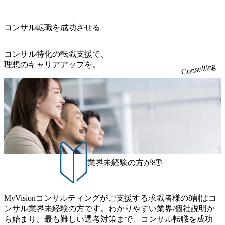
sion-production.appspot.com/public/images/20240925204111_caa9
的とした「語学研修」、効果的なプレゼンのポイントを掴
4e4b-6aae-45a6-a0ce-b98154c816a2_1153x543.webp メンバー情
み実践に強くなるための「プレゼン研修」、自社キャリア
報 (https://www.xspear.co.jp/member/)一部抜粋 - 伊勢山 昇吾氏:
コンサル転職を成功させる
アドバイザーによる自身のキャリア構築をめざす「キャリ
ベイカレントにてIT戦略立案から実装支援を軸に、様々な
ア開発研修」などがある 生産現場を含む全部門でフレック
業界で新規事業戦略、成長戦略、PMI推進、業務改革等の幅
スタイム制度を実施しており、月単位の決められた労働時
コンサル特化の転職支援で、
広いプロジェクトに従事 - 鈴木健仁氏：新卒でベイカレン
間の範囲内で、出社・退社の時刻を社員の自己裁量に委
理想のキャリアアップを。
Consulting
トに入社し最年少ディレクターを経てXspearに参画 - 梶田
ね、ワークライフバランスを図りながら効率的に働くこと
威人氏：BCG出身。金融業界における戦略策定、DX戦略立
ができる 【休日】 土日祝休みの完全週休2日制 2025年度の
案、人事組織テーマに強みを持ち、メディア・エンタメ業
年間休日は125日（GW8日、夏季9日、年末年始9日） 有給
界においてはDX戦略立案、NFT等の新規事業立案を得意と
休暇は年間24日（4月1日入社の場合）で、入社日に付与さ
する。 - 藏満 一馬氏：アクセンチュア出身。金融業界を中
れます。 年次有給休暇の残日数は、翌年度に繰り越すこと
心に、DX戦略策定、新規事業立案、組織変革、規制対応等
ができます。 慶弔休暇は、事由により取得可能日数は異な
の幅広いプロジェクトを主導する。 - 天野 善仁氏：19卒Pw
りますが、3～7日の連続休暇を取得できます。 リフレッシ
C出身。Xspear最年少シニアマネージャー 社員インタビュー
ュ休暇は、規程で定める勤続年数ごとに、連続5日のリフレ
ページ (https://www.xspear.co.jp/career/interviews/) 戦略だけの
ッシュ休暇を取得できます。 【育児や子の看護、介護など
業界未経験の方が8割
コンサルは終わり──コンサル業界の風雲児に聞く。“これ
の制度】 育児休暇： 対象：小学校1年修了時の3月31日まで
から”のコンサルの在り方 (https://www.businessinsider.jp/articl
の子を育てるすべての従業員※期間：通算3年間 短時間勤
e/20250205-simplex-xspear/) Xspear Consultingがえるぼし認定
務： 対象：小学校卒業までの子を育てるすべての従業員 1
を取得 (https://www.agara.co.jp/article/382811) シンプレクスと
MyVisionコンサルティングがご支援する求職者様の8割はコ
日2時間15分まで、始業・終業時刻の繰り上げ・繰り下げが
Xspear Consultingが、東京都港区の行政手続き100%デジタル
ンサル業界未経験の方です。わかりやすい業界/個社説明か
可能 子の看護休暇： 子1人につき5日まで取得でき、1時間
化を支援 (https://www.afpbb.com/articles/-/3520247) 【未経験
ら始まり、最も難しい選考対策まで、コンサル転職を成功
単位で取得することも可能 家族看護休暇： 5日まで取得で