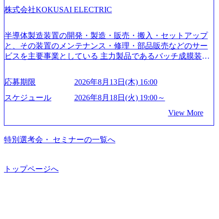
育、保健など幅広く強みのあるファーム。 ワンプール制で
株式会社KOKUSAI ELECTRIC
はあるが、社員の興味のある分野やスキルを活用したいな
どの希望は考慮してのアサイン。 そのため、専門性を身に
着けたい方でも幅広に経験を積みたい方でも、キャリア形
半導体製造装置の開発・製造・販売・搬入・セットアップ
成が柔軟に可能な環境である。 https://storage.googleapis.com/
と、その装置のメンテナンス・修理・部品販売などのサー
our-vision-production.appspot.com/public/images/20240925204135
ビスを主要事業としている 主力製品であるバッチ成膜装置
_93b1bff3-f71c-4bc9-8bd9-72a8a4826007_1200x554.webp https://
は、世界中の半導体デバイスメーカーから高く評価され、
storage.googleapis.com/our-vision-production.appspot.com/public/i
世界トップクラスのシェアを有している 技術と対話を通じ
mages/20250502152751_46c65543-87ef-4e86-a85a-8649e1c532f9
応募期限
2026年8月13日(木) 16:00
て未来を創造し、社会課題の解決に貢献することを目指し
_956x512.webp https://storage.googleapis.com/our-vision-producti
on.appspot.com/public/images/20250502152804_ba6aaa1a-9ffc-4f
ている Mission:私たちの技術/私たちの対話 Vision:夢を未来
スケジュール
2026年8月18日(火) 19:00～
2a-9b40-06fff8ee19af_961x517.webp https://storage.googleapis.co
につなぐベストパートナー Value:私たちの技術/私たちの対
View More
m/our-vision-production.appspot.com/public/images/202505021528
話 IoT社会の浸透、AIの加速等により半導体需要は世界中で
31_721b100c-62c9-4258-aa0e-97182898115f_960x510.webp シ
急伸長しており、それに伴い半導体製造装置の需要も伸長
ンプレクス社は、FinTech領域に強みを持つITコンサルティ
中 https://storage.googleapis.com/our-vision-production.appspot.co
特別選考会・ セミナーの一覧へ
ング会社で、NRI、NTTDATAと同じく世界のFinTech Ranki
m/public/images/20260224131045_0fee4978-bb25-43a7-a367-542
ngsTop 100企業にも選出されている。ITコンサルティング、
6b95cd599_1200x543.webp https://storage.googleapis.com/our-visi
開発、運用保守と言った全工程を行う「一気通貫体制」が
on-production.appspot.com/public/images/20260224131052_2abe7
トップページへ
特長 ビジネスへの深い理解を持つコンサルタントが集うXs
cb8-329e-4a45-a8f5-73d9728b2cd7_1200x486.webp https://storag
e.googleapis.com/our-vision-production.appspot.com/public/image
pearと、最先端テクノロジーに深い知見を持つシンプレクス
s/20260224131100_d8b3379f-6e64-4566-aea4-924f21977d35_120
社またはグループ会社との協力体制を築いている Xspear社
0x460.webp https://storage.googleapis.com/our-vision-production.a
はあくまでもコンサルティングファームであり、システム
ppspot.com/public/images/20260224131116_05d25aab-49d6-4429-
開発を担当することはない https://storage.googleapis.com/our-vi
810e-138e27965ee8_1200x386.webp グローバル人財育成を目