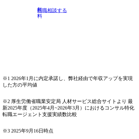
チャー、外資系金融機関など多彩な出自で構成されてお
無
転職相談する
り、常に刺激を受けながらプロジェクトワークが可能 総合
料
コンサルティングファームの名の通り、全方位のクライア
ントに対して様々なプロジェクトが存在しており、手を上
げれば常に新しいテーマのチャレンジ機会を提供している
（ワンプール制） そのため、全体の離職率10％以下、未経
験3年未満の離職率は0％と驚異の定着率を誇る 大手ファー
ムと同水準以上の報酬制度であり、ファーム経験者の場合
は、転職時報酬アップが基本 強く「個人」の成⾧を重視す
るカルチャーであり、昇進に枠もなく、今ならReadyになれ
ば上がれる環境となっている 安定した経営環境の下、コン
サルティングファームの立ち上げフェーズに関わることが
※1 2026年1月に内定承諾し、弊社経由で年収アップを実現
できる 豊富な経験を持つコンサル経験者の場合は、自らチ
した方の平均値
ームを立ち上げることが可能 裁量をもった営業活動、デリ
バリー活動ができる(スタートアップとの協業、新規ソリュ
※2 厚生労働省職業安定局 人材サービス総合サイトより 最
ーションの開発 など) シンプレクスの顧客基盤、エンジニ
新2025年度（2025年4月~2026年3月）におけるコンサル特化
アケイパビリティを活かた確度の高い事業立ち上げが経験
転職エージェント支援実績数比較
できる 2026年8月21日(金) 19:30〜21:30 (19:20開場) 2026年8
月12日(水) 16:00 ※参加状況によっては抽選とさせていただ
く可能性がございます。 このたび、ファーム経験者の方を
※3 2025年9月16日時点
対象にした懇親会形式の採用イベント「サロンイベント」