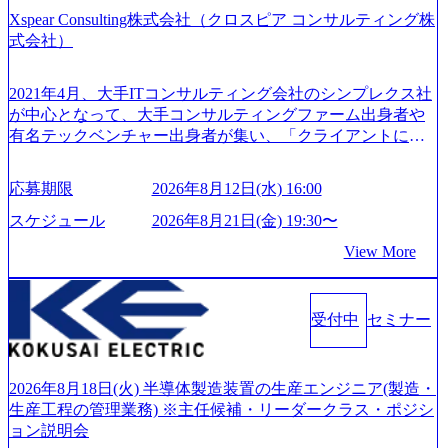
GRITやり抜こう 逆境でもブレずに続ける、改善サイクルを
制、有給休暇初年度10日（消化率46.3%）、特別休暇5日な
Xspear Consulting株式会社（クロスピア コンサルティング株
回す、結果が出るまでやり抜く 2026年8月14日(金) 19:00〜2
ど、充実した休暇制度を整備している。 ​ 月平均残業時間は
式会社）
0:00 (60分) 2026年8月7日(金) 16:00 本説明会は、選考の前段
25時間であり、ワークライフバランスを重視した働き方が
として「まず会社を知っていただく場」として設けたもの
可能である。 ​ スポレク制度や入社者歓迎会、全社員集会、
です。評価の場ではないため、キャリアを検討中の段階の
2021年4月、大手ITコンサルティング会社のシンプレクス社
リフレッシュ休暇など、社員同士の交流や健康をサポート
方にもご参加いただけます。 連休中の平日夜という日程の
が中心となって、大手コンサルティングファーム出身者や
する取り組みが充実している。 2026年8月13日(木) 19:00～2
ため、在職中の方も有給を取得することなく、現職への配
有名テックベンチャー出身者が集い、「クライアントにと
0:30予定 2026年8月7日(金) 16:00 コンサル業界の動向や業務
慮なくご参加いただけます。帰省先からのオンライン参加
って真のデジタルトランスフォーメーションを創造した
内容・会社説明・匿名の質問コーナーなどを盛り込んだ業
も可能です。 ● 当日のプログラム ・会社説明(40分) 教育
い」という想いの下で立ち上げた新鋭ファーム テクノロジ
界セミナーを実施しています。 ●前回開催時のアンケート
応募期限
2026年8月12日(水) 16:00
旅行事業の内容とビジネスモデル/今後の構想・事業展開/入
ーがビジネスの成功に大きな影響力を持つDX時代におい
結果 満足度：100％ 感想一例：「コンサルタントへのイメ
社後のキャリアパス ・質疑応答(20分) オンライン (Google M
て、20年以上にわたってFintech業界を中心に最先端テクノ
スケジュール
2026年8月21日(金) 19:30〜
ージのぼんやりしていた部分が明確になりました」「業界
eet) ・営業・マーケティングなど、ビジネスサイドでのキャ
ロジーを提供してきたシンプレクスのノウハウを活かしつ
の全体感や実際に働いていらっしゃる方の体感的なお話を
View More
リアを検討されている方 ・転職を具体的に決めてはいない
つ、あらゆる業種・業界のクライアントの企業価値の最大
伺うことができ、参考になりました」 オンライン(ZOO
が、情報収集を進めたい段階の方 ・東京・大阪での勤務を
化を支援するために、戦略策定、組織改革、人材育成、業
M)
希望される方
務改善、実行支援などのコンサルティングサービスを一気
受付中
セミナー
通貫で提供するのが特徴（いわゆる総合コンサルティング
ファーム） 社名の由来は”DXエリアにSpir（槍）を指して
切り開く””simplexないでは金融以外の領域にX（クロス）し
ていく”という位置づけ 一昔前は金融が強い企業として認知
2026年8月18日(火) 半導体製造装置の生産エンジニア(製造・
されていたが、現在金融の売上割合は全体の3割。現在はTo
生産工程の管理業務) ※主任候補・リーダークラス・ポジシ
C事業を始め、パブリック、製造業、通信、エンタメ、教
ョン説明会