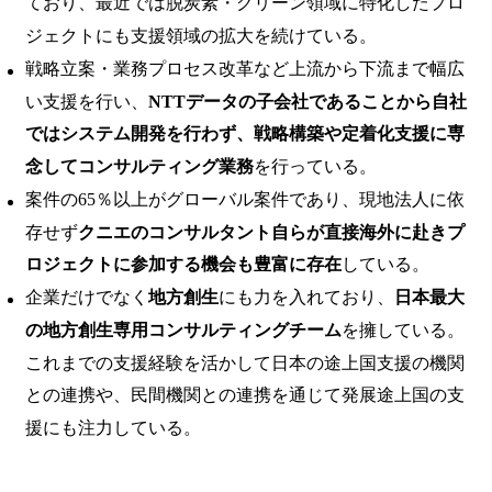
ており、最近では脱炭素・グリーン領域に特化したプロ
ジェクトにも支援領域の拡大を続けている。
戦略立案・業務プロセス改革など上流から下流まで幅広
い支援を行い、
NTTデータの子会社であることから自社
ではシステム開発を行わず、戦略構築や定着化支援に専
念してコンサルティング業務
を行っている。
案件の65％以上がグローバル案件であり、現地法人に依
存せず
クニエのコンサルタント自らが直接海外に赴きプ
ロジェクトに参加する機会も豊富に存在
している。
企業だけでなく
地方創生
にも力を入れており、
日本最大
の地方創生専用コンサルティングチーム
を擁している。
これまでの支援経験を活かして日本の途上国支援の機関
との連携や、民間機関との連携を通じて発展途上国の支
援にも注力している。