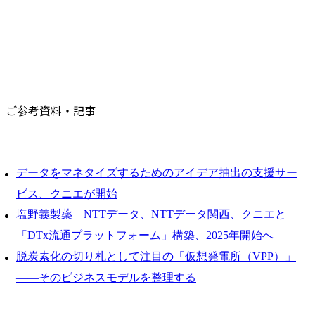
ご参考資料・記事
データをマネタイズするためのアイデア抽出の支援サー
ビス、クニエが開始
塩野義製薬 NTTデータ、NTTデータ関西、クニエと
「DTx流通プラットフォーム」構築、2025年開始へ
脱炭素化の切り札として注目の「仮想発電所（VPP）」
――そのビジネスモデルを整理する