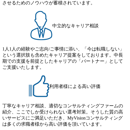
者】 ・年収UPでのオファー ・ワンプールで様々なインダ
させるためのノウハウが蓄積されています。
き、1時間単位で取得することも可能 【独身寮、住宅手当制
ストリーやソリューションを裁量をもって経験できる ・上
度など】 独身寮：富山事業所の近くに、白風寮と青風寮の2
流工程、先端技術を学べる環境 【コンサルファーム経験
つの寮があり、以下の入居基準を満たす方が入居可能で
者】 ・専門領域に軸足を置きながら、他領域にもチャレン
す。 ＜入居基準＞ ・満33歳までの独身者 ・自宅から勤務地
ジできる環境 ・タイトルアップでのオファー ・現職ファー
中立的なキャリア相談
までの通勤総時間が2時間を超えること 住宅手当： 本社の
ムより高いオファー年収 ・実力主義でプロモーションでき
近くには独身寮や社宅等が無いため、条件を満たす方には
る（ダブルスキップもあり） ・週に1度のアサインｍｔｇで
住宅手当を支給します。 また、独身寮は男性のみの入居と
こまめに社員のキャリアについて検討してもらえる。結
なるため、入居基準を満たす女性には住宅手当を支給しま
1人1人の経験やご志向/ご事情に添い、「今は転職しない」
果、なりたいキャリアを反映できるｐｊにアサインしても
す。 住宅手当は、一般賃貸物件を従業員が契約し、規程で
という選択肢も含めたキャリア提案をしております。中長
らえる ・シンプレクスというテクノロジーに強い部隊がい
定める金額を会社が支払います。 その他： 採用時や転勤等
期での支援を前提としたキャリアの「パートナー」として
るため、エンジニアの視点からも協業しクライアントへ価
による引っ越し費用は、会社が負担します。 2026年8月18日
ご支援いたします。
値提供できる ・デリバリー中心の案件もあればセールス中
(火) 19:00～20:00 2026年8月13日(木) 16:00 応募をご検討され
心の案件もあり、個々の裁量や得意領域に合わせた売り上
ている方を対象に、会社説明会を実施予定です。 ● 求人名
げの立て方を選べる ここ1年で社員数60名⇒100名超、売上
・【富山】半導体製造装置の生産エンジニア(製造・生産工
今期18億円⇒来期30億円（いずれも約170％アップ）と急成
利用者様による高い評価
程の管理業務) ※主任候補・リーダークラス ・【砺波】半
長中のファームである また、成長中ファームのため優秀な
導体製造装置の生産エンジニア(製造・生産工程の管理業務)
上司の近くで働けるチャンスも多い(ボストン・コンサルテ
※主任候補・リーダークラス オンライン (Microsoft Teams)
ィング・グループ出身者等 (https://www.xspear.co.jp/member/ta
丁寧なキャリア相談、適切なコンサルティングファームの
※顔出しは不要です。ご質問頂く際のみ、顔出ししていた
keto_kajita/)） 多様なメンバー、多様なプロジェクトによる
紹介、ここでしか受けられない選考対策。そうした質の高
だければと存じます。
自己成長機会が多く、新たなチャレンジが可能 100名規模に
いサービスにご満足いただき、MyVisionコンサルティング
も関わらず、外資系戦略コンサルティングファームや総合
は多くの求職者様から高い評価を頂いています。
系コンサルティングファームをはじめ、メーカー、ITベン