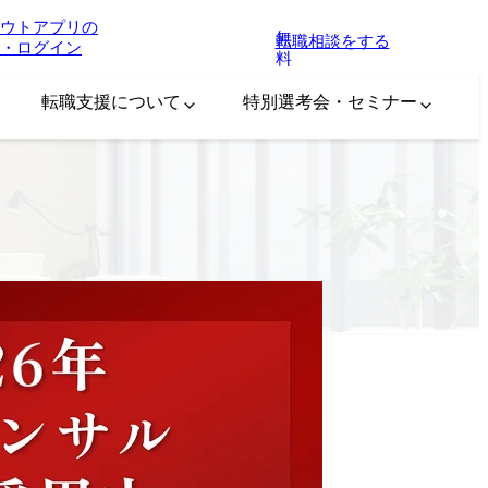
ウトアプリの
無
転職相談をする
・ログイン
料
転職支援について
特別選考会・セミナー