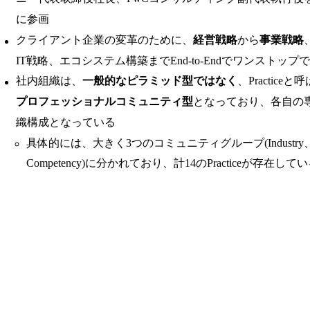
に参画
クライアント企業の変革のために、
経営戦略
から
事業戦略
IT戦略、エコシステム構築までEnd-to-Endでワンストッ
社内組織は、
一般的なピラミッド型ではなく
、Practic
プロフェッショナルコミュニティ型
となっており、各自の
織構成となっている
具体的には、大きく3つのコミュニティグループ(Industry、Te
Competency)に分かれており、計14のPracticeが存在して