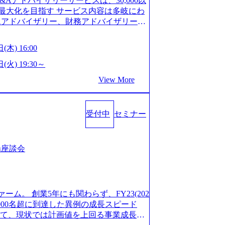
M&Aアドバイザリーサービスは、30,000以
/career/interviews/) 戦略だけのコンサルは終わ
GW8日、夏季9日、年末年始9日） 有給休暇は
最大化を目指す サービス内容は多岐にわ
のコンサルの在り方 (https://www.b
社日に付与されます。 年次有給休暇の残日
Aアドバイザリー、財務アドバイザリーな
plex-xspear/) Xspear Consultingがえるぼし認定を取
。 慶弔休暇は、事由により取得可能日数
 譲渡企業に対しては完全成功報酬制を採
382811) シンプレクスとXspear Consultingが、東京都
得できます。 リフレッシュ休暇は、規程
勢を持ち、将来の株価成長を取り込むスキ
w.afpbb.com/articles/-/3520247)
(木) 16:00
フレッシュ休暇を取得できます。 【育児や
ONE&SonsグループはM&A業界のリー
・ワンプールで様々なインダストリーやソリ
対象：小学校1年修了時の3月31日までの
わらず幅広い案件に携わりながら自己成
(火) 19:30～
上流工程、先端技術を学べる環境 【コン
年間 短時間勤務： 対象：小学校卒業ま
ー出身者3名がメインメンバーであり、経
足を置きながら、他領域にもチャレンジで
View More
間15分まで、始業・終業時刻の繰り上げ・
、M&Aや財務アドバイザリーなどの専門
 ・現職ファームより高いオファー年収 ・
につき5日まで取得でき、1時間単位で取得
が提供される 主担当成約で10件以上あ
ルスキップもあり） ・週に1度のアサイン
00万の年収となる 内訳としては個人インセ
て検討してもらえる。結果、なりたいキ
受付中
セミナー
寮：富山事業所の近くに、白風寮と青風寮
は部下を育成活躍させるためのナレッジシ
もらえる ・シンプレクスというテクノロ
す方が入居可能です。 ＜入居基準＞ ・
して動く組織風土がある 2026年8月18
の視点からも協業しクライアントへ価値
までの通勤総時間が2時間を超えること 住
6年8月13日(木) 16:00 ＼応募意思不問・業界未
あればセールス中心の案件もあり、個々の
等が無いため、条件を満たす方には住宅手
ンや業務内容、実際の働き方について詳しく
場座談会
を選べる ここ1年で社員数60名⇒100
のみの入居となるため、入居基準を満たす
します。 M&A業界に興味があり、まずは
ずれも約170％アップ）と急成長中のファ
手当は、一般賃貸物件を従業員が契約し、
りで、幅広く業界の情報を集めたい 働く
め優秀な上司の近くで働けるチャンスも多
その他： 採用時や転勤等による引っ越し
界にご興味がある方、転職を少しでもお考え
ttps://www.xspear.co.jp/membe
 19:00～20:00 2026年8月13日(木) 1
も歓迎です。お気軽にご参加ください。
バー、多様なプロジェクトによる自己成長機会が多
ァーム。 創業5年にも関わらず、FY23(202
に、会社説明会を実施予定です。 ● 求人名
おります。 是非、説明会にてお話できる
模にも関わらず、外資系戦略コンサルティン
1,000名超に到達した異例の成長スピード
ニア(製造・生産工程の管理業務) ※主任
後にアンケート回答をお願いいたします。
ァームをはじめ、メーカー、ITベンチャ
対して、現状では計画値を上回る事業成⻑を
体製造装置の生産エンジニア(製造・生産工