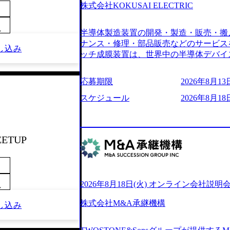
6007_1200x554.webp https://storage.googleap
株式会社KOKUSAI ELECTRIC
blic/images/20250502152751_46c65543-87ef
s://storage.googleapis.com/our-vision-produ
～
半導体製造装置の開発・製造・販売・搬
04_ba6aaa1a-9ffc-4f2a-9b40-06fff8ee19af_96
r-vision-production.appspot.com/public/im
ナンス・修理・部品販売などのサービス
し込み
e-97182898115f_960x510.webp 
ッチ成膜装置は、世界中の半導体デバイ
サルティング会社で、NRI、NTTDATAと同じく世
プクラスのシェアを有している 技術と
業にも選出されている。ITコンサルテ
決に貢献することを目指している Mission
応募期限
2026年8月13日
行う「一気通貫体制」が特長 ビジネス
未来につなぐベストパートナー Value:
Xspearと、最先端テクノロジーに深
AIの加速等により半導体需要は世界中
スケジュール
2026年8月18日
社との協力体制を築いている Xspear
装置の需要も伸長中 https://storage.googleapis.c
あり、システム開発を担当することはない https://stor
blic/images/20260224131045_0fee4978-bb2
oduction.appspot.com/public/images/202409
ttps://storage.googleapis.com/our-vision-pro
16a2_1153x543.webp メンバー情報 (https:/
1052_2abe7cb8-329e-4a45-a8f5-73d9728b2cd7
EETUP
com/our-vision-production.appspot.com/pub
山 昇吾氏: ベイカレントにてIT戦略
66-aea4-924f21977d35_1200x460.webp https:/
業戦略、成長戦略、PMI推進、業務改革
n.appspot.com/public/images/202602241311
氏：新卒でベイカレントに入社し最年少ディレ
1200x386.webp グローバル人財
威人氏：BCG出身。金融業界における
2026年8月18日(火) オンライン会社説明
のポイントを掴み実践に強くなるための
～
強みを持ち、メディア・エンタメ業界にお
イザーによる自身のキャリア構築をめざ
立案を得意とする。 - 藏満 一馬氏：
株式会社M&A承継機構
し込み
現場を含む全部門でフレックスタイム制
戦略策定、新規事業立案、組織変革、規
労働時間の範囲内で、出社・退社の時刻
る。 - 天野 善仁氏：19卒PwC出身。X
バランスを図りながら効率的に働くことが