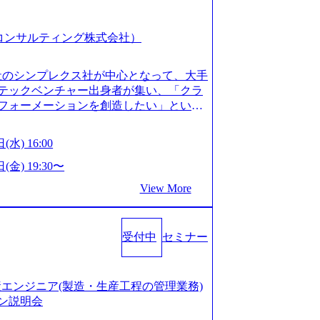
スピア コンサルティング株式会社）
会社のシンプレクス社が中心となって、大手
テックベンチャー出身者が集い、「クラ
フォーメーションを創造したい」という
クノロジーがビジネスの成功に大きな影響
ってFintech業界を中心に最先端テクノ
(水) 16:00
ウハウを活かしつつ、あらゆる業種・業
支援するために、戦略策定、組織改革、
(金) 19:30〜
ンサルティングサービスを一気通貫で提
View More
ィングファーム） 社名の由来は”DXエ
mplexないでは金融以外の領域にX（クロ
は金融が強い企業として認知されていたが、
受付中
セミナー
ToC事業を始め、パブリック、製造業、
強みのあるファーム。 ワンプール制では
を活用したいなどの希望は考慮してのア
たい方でも幅広に経験を積みたい方でも、
の生産エンジニア(製造・生産工程の管理業務)
age.googleapis.com/our-vision-pr
ン説明会
925204135_93b1bff3-f71c-4bc9-8bd9-72a8a482