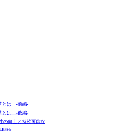
で、当社へ気になることや転職後のご不
で、ぜひお聞きください！ ※過去の質
ルタントとSEの違い、他コンサルファー
会社説明＋座談会(19:00～20:00) 
クルーターまでご相談下さい。 ・ご希
後、カジュアル面談もしくは1次選考の
ーまでご相談下さい。なお、当日はコン
い。 【服装・持ち物】 ・特になし カ
ポジション】 ITコンサルタント(役職問わず
中長期ロードマップ策定 ・全社クラウド
ルトランスフォーメーション企画構想 ・業
導入/実装 ・プライベート/パブリックク
務再構築 ・IoTを活用したデジタルワークスタイル
ogyを活用した新規事業の立案/推進 
例)】 ・創業フェーズに参画し、コア
たい ・サービスやソリューションに捉
したい ・様々な業種業界でのプロジェ
とは -前編-
たい ・エンジニア経験を活かして要件
レンジしたい ・コンサルのみならず新
とは -後編-
ャレンジしてみたい オンライン(Teams)
優位性の向上と持続可能な
供開始