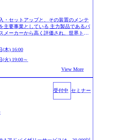
is.com/our-vision-production.appspot.com/pu
-4e86-a85a-8649e1c532f9_956x512.webp http
ction.appspot.com/public/images/202505021528
入・セットアップと、その装置のメンテ
1x517.webp https://storage.googleapis.com/ou
ages/20250502152831_721b100c-62c9-4258-aa0
を主要事業としている 主力製品であるバ
シンプレクス社は、FinTech領域に強みを持つITコン
スメーカーから高く評価され、世界トッ
界のFinTech RankingsTop 100企
対話を通じて未来を創造し、社会課題の解
ィング、開発、運用保守と言った全工程を
:私たちの技術/私たちの対話 Vision:夢を
(木) 16:00
への深い理解を持つコンサルタントが集う
私たちの技術/私たちの対話 IoT社会の浸透、
い知見を持つシンプレクス社またはグループ会
で急伸長しており、それに伴い半導体製造
(火) 19:00～
社はあくまでもコンサルティングファームで
om/our-vision-production.appspot.com/pu
View More
age.googleapis.com/our-vision-pr
5-43a7-a367-5426b95cd599_1200x543.webp h
25204111_caa94e4b-6aae-45a6-a0ce-b98154c8
duction.appspot.com/public/images/2026022413
/www.xspear.co.jp/member/)一部抜粋 - 伊勢
_1200x486.webp https://storage.googleapis.
lic/images/20260224131100_d8b3379f-6e64-45
立案から実装支援を軸に、様々な業界で新規事
受付中
セミナー
/storage.googleapis.com/our-vision-productio
等の幅広いプロジェクトに従事 - 鈴木健仁
16_05d25aab-49d6-4429-810e-138e27965ee8_
クターを経てXspearに参画 - 梶田
育成を目的とした「語学研修」、効果的なプレゼン
戦略策定、DX戦略立案、人事組織テーマに
会
「プレゼン研修」、自社キャリアアドバ
いてはDX戦略立案、NFT等の新規事業
す「キャリア開発研修」などがある 生産
アクセンチュア出身。金融業界を中心に、DX
度を実施しており、月単位の決められた
制対応等の幅広いプロジェクトを主導す
を社員の自己裁量に委ね、ワークライフ
spear最年少シニアマネージャー 社員インタ
できる 【休日】 土日祝休みの完全週休