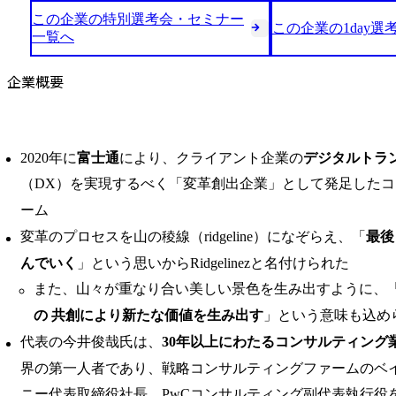
この企業の特別選考会・セミナー
この企業の1day選
一覧へ
企業概要
2020年に
富士通
により、クライアント企業の
デジタルトラ
（DX）を実現するべく「変革創出企業」として発足した
ーム
変革のプロセスを山の稜線（ridgeline）になぞらえ、「
最後
んでいく
」という思いからRidgelinezと名付けられた
また、山々が重なり合い美しい景色を生み出すように、
の 共創により新たな価値を生み出す
」という意味も込め
代表の今井俊哉氏は、
30年以上にわたるコンサルティング
界の第一人者であり、戦略コンサルティングファームのベ
ニー代表取締役社長、PwCコンサルティング副代表執行役を経たの