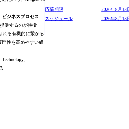
ー、外資系金融機関など多彩な出自で構
遂げている。 現在コンサルティングファ
程の管理業務) ※主任候補・リーダークラス オン
ロジェクトワークが可能 総合コンサル
ンクインしている。 主力事業はITコン
しは不要です。ご質問頂く際のみ、顔出
応募期限
2026年8月13日
ライアントに対して様々なプロジェクト
に、IT戦略策定等の上流工程から実装
、
ビジネスプロセス
、
いテーマのチャレンジ機会を提供してい
他方、インキュベーション事業を手掛け
スケジュール
2026年8月18日
職率10％以下、未経験3年未満の離職率
規事業開発も手掛けつつ、複数社への出
プで提供するのが特徴
と同水準以上の報酬制度であり、ファー
考) https://www.dirbato.co.jp/service/incubatio
eと呼ばれる有機的に繋がる
基本 強く「個人」の成⾧を重視するカ
bation.html) 大手総合系コンサルテ
専門性を高めやすい組
Readyになれば上がれる環境となって
ョイン。 https://storage.googleapis.com/our-vision-production.appspot.com/public/images/2
グファームの立ち上げフェーズに関わる
0240925205344_42693807-c7d5-418f-96
経験者の場合は、自らチームを立ち上げ
プ、SMBCグループ、NTT、良品計画
chnology、
リバリー活動ができる(スタートアップ
顧客 直近では大阪万博のプロジェクトを
ど) シンプレクスの顧客基盤、エンジ
システム、ToC向けアプリ、セキュリテ
いる
立ち上げが経験できる 2026年8月21日(金) 19:
ンサルティングしている。 <u>ワンプー
(水) 16:00 ※参加状況によっては抽
ず様々な案件にチャレンジ可能 専属の営
たび、ファーム経験者の方を対象にした
かれることなくデリバリーに注力可能</
ント」を開催いたします。 カジュアル
意にそぐわないプロジェクトにアサイン
ので、ぜひご参加ください。 当日はXspear
ロジェクトに異動することが可能。その結果
の他現場社員が複数名参加する予定です！ 
は2～30%程度) 残業時間は<u>平均30
な場所については参加者の方へ個別でご
業代をつけさせないといったことはしない
マネージャー以上の職務を担当している
齢者/障碍者などさまざまなバックグラ
いる SDGsの推進にも積極的で、プロ
多くのクラブが立ち上がっており、さま