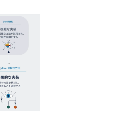
のネットワーク形成・交流の場となってい
充実</u>しており、自己成長の機会も多い
卒紹介、会社の七不思議紹介等、規模が
りを広げる取り組みもしている 今後の
足元のグローバル案件割合は10%程度
ある方はアサインされるチャンスも大きい。 代表イン
ato/n/n0a040c36b128 Forbes JAPAN
の可能性を引き出すこと。日本に求められる
s://forbesjapan.com/articles/detail/674
界におけるIT人材価値再興。Dirbat
の変革」 https://forbesjapan.com/articles/pr
d24YfH72/ZzdmBTIEMOnWUWREjOFLO1IL
Studio 「求めるのは、競争と連帯 。IT
援」 https://forbesjapan.com/articles/de
y-vision.co.jp/consulting-firm/dirbato/
y-vision.co.jp/consulting-firm/dirbato
00終了 2026年8月13日(木) 16:00 
動向を踏まえ、コンサルティング市場の
サルティング業界への転職を迷われてい
歓迎です。更に、当日は現場コンサルタ
コンサルタントだけでなく、メンバーク