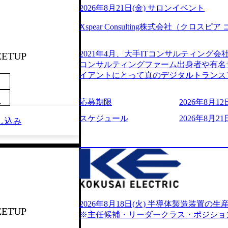
2026年8月21日(金) サロンイベント
Xspear Consulting株式会社（クロ
2021年4月、大手ITコンサルティング
EETUP
コンサルティングファーム出身者や有名
イアントにとって真のデジタルトランス
想いの下で立ち上げた新鋭ファーム テ
力を持つDX時代において、20年以上にわた
応募期限
2026年8月12日
～
ロジーを提供してきたシンプレクスのノ
界のクライアントの企業価値の最大化を
スケジュール
2026年8月21日
し込み
人材育成、業務改善、実行支援などのコ
供するのが特徴（いわゆる総合コンサルテ
リアにSpir（槍）を指して切り開く””si
ス）していく”という位置づけ 一昔前
現在金融の売上割合は全体の3割。現在は
通信、エンタメ、教育、保健など幅広く
あるが、社員の興味のある分野やスキル
サイン。 そのため、専門性を身に着け
2026年8月18日(火) 半導体製造装置
EETUP
キャリア形成が柔軟に可能な環境である。 https://stor
※主任候補・リーダークラス・ポジショ
oduction.appspot.com/public/images/20240