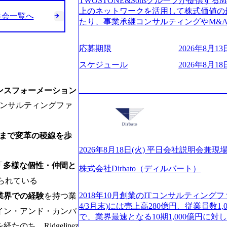
TWOSTONE&Sonsグループが提供する
ビューページ (https://www.xspear.co.jp
2日制 2025年度の年間休日は125日（
上のネットワークを活用して株式価値の
り──コンサル業界の風雲児に聞く。“これから”
考会一覧へ
年間24日（4月1日入社の場合）で、入
たり、事業承継コンサルティングやM&
usinessinsider.jp/article/20250205-sim
数は、翌年度に繰り越すことができます
どが含まれており、幅広いニーズに対応
得 (https://www.agara.co.jp/article/
は異なりますが、3～7日の連続休暇を取
用し、M&A以外の選択肢も尊重する姿
港区の行政手続き100%デジタル化を支援 (https://ww
応募期限
2026年8月13日
で定める勤続年数ごとに、連続5日のリ
ームの構築や事業承継支援も行う TWOST
【未経験者】 ・年収UPでのオファー 
子の看護、介護などの制度】 育児休暇： 
ディングカンパニーであり、領域にこだ
スケジュール
2026年8月18日
ューションを裁量をもって経験できる ・
子を育てるすべての従業員※期間：通算3
長とキャリアの挑戦が可能 M&Aセンタ
サルファーム経験者】 ・専門領域に軸
での子を育てるすべての従業員 1日2時
験豊富なアドバイザーと共に働くことで
きる環境 ・タイトルアップでのオファー
ンスフォーメーション
繰り下げが可能 子の看護休暇： 子1人
知識を獲得し、キャリアを発展させる機会
実力主義でプロモーションできる（ダブ
することも可能 家族看護休暇： 5日まで取得でき、1時間単位で取得することも可
コンサルティングファ
る人は課長職となり、平均3000万～40
ｍｔｇでこまめに社員のキャリアについ
能 【独身寮、住宅手当制度など】 独身
ンティブ＋チームインセンティブ 課長
ャリアを反映できるｐｊにアサインして
の2つの寮があり、以下の入居基準を満た
ェアおよび丁寧なOJTを欠かさずにチームと
ジーに強い部隊がいるため、エンジニア
まで変革の稜線を歩
満33歳までの独身者 ・自宅から勤務地
日(火) 19:30～ 所要時間 : 約1時間 202
提供できる ・デリバリー中心の案件も
宅手当： 本社の近くには独身寮や社宅
経験歓迎！／ M&A承継機構のビジョ
2026年8月18日(火) 平日会社説明会兼現
裁量や得意領域に合わせた売り上げの立て方
当を支給します。 また、独身寮は男性
お伝えするオンライン説明会を開催いた
名超、売上今期18億円⇒来期30億円（い
「
多様な個性・仲間と
女性には住宅手当を支給します。 住宅
株式会社Dirbato（ディルバート）
どんな仕事か知りたい 転職を考えたばか
ームである また、成長中ファームのた
規程で定める金額を会社が支払います。 
られている
イメージを具体的に知りたい M&A業
い(ボストン・コンサルティング・グループ出身者等 (h
費用は、会社が負担します。 2026年8月18日(火)
の方はもちろん、情報収集をしたい方で
r/taketo_kajita/)） 多様なメン
2018年10月創業のITコンサルティングフ
業界での経験
を持つ業
6:00 応募をご検討されている方を対象
当日は、質疑応答のお時間もご用意して
く、新たなチャレンジが可能 100名規
4/3月末)には売上高280億円、従業員数
イン・アンド・カンパ
・【富山】半導体製造装置の生産エンジ
ことを楽しみにしております。 説明会
グファームや総合系コンサルティングフ
で、業界最速となる10期1,000億円に
候補・リーダークラス ・【砺波】半導
オンライン(Google meets)
ち、Ridgelinez