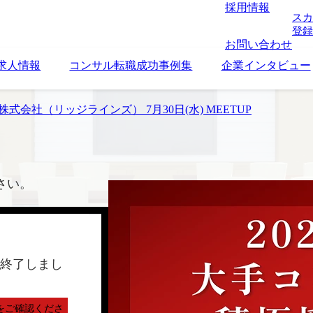
採用情報
スカ
登録
お問い合わせ
求人情報
コンサル転職成功事例集
企業インタビュー
inez株式会社（リッジラインズ） 7月30日(水) MEETUP
さい。
終了しまし
をご確認くださ