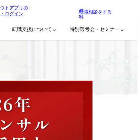
ウトアプリの
無
転職相談をする
・ログイン
料
転職支援について
特別選考会・セミナー