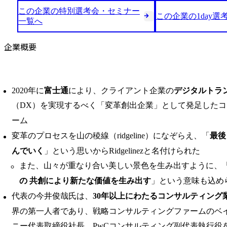
この企業の特別選考会・セミナー
この企業の1day選
一覧へ
企業概要
2020年に
富士通
により、クライアント企業の
デジタルトラ
（DX）を実現するべく「変革創出企業」として発足した
ーム
変革のプロセスを山の稜線（ridgeline）になぞらえ、「
最後
んでいく
」という思いからRidgelinezと名付けられた
また、山々が重なり合い美しい景色を生み出すように、
の 共創により新たな価値を生み出す
」という意味も込め
代表の今井俊哉氏は、
30年以上にわたるコンサルティング
界の第一人者であり、戦略コンサルティングファームのベ
ニー代表取締役社長、PwCコンサルティング副代表執行役を経たの