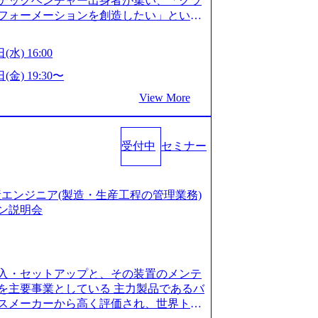
テックベンチャー出身者が集い、「クラ
たい段階の方 ・東京・大阪での勤務を希
フォーメーションを創造したい」という
クノロジーがビジネスの成功に大きな影響
ってFintech業界を中心に最先端テクノ
(水) 16:00
ウハウを活かしつつ、あらゆる業種・業
支援するために、戦略策定、組織改革、
(金) 19:30〜
ンサルティングサービスを一気通貫で提
View More
ィングファーム） 社名の由来は”DXエ
mplexないでは金融以外の領域にX（クロ
は金融が強い企業として認知されていたが、
受付中
セミナー
ToC事業を始め、パブリック、製造業、
強みのあるファーム。 ワンプール制では
を活用したいなどの希望は考慮してのア
たい方でも幅広に経験を積みたい方でも、
の生産エンジニア(製造・生産工程の管理業務)
age.googleapis.com/our-vision-pr
ン説明会
925204135_93b1bff3-f71c-4bc9-8bd9-72a8a482
is.com/our-vision-production.appspot.com/pu
-4e86-a85a-8649e1c532f9_956x512.webp http
ction.appspot.com/public/images/202505021528
入・セットアップと、その装置のメンテ
1x517.webp https://storage.googleapis.com/ou
ages/20250502152831_721b100c-62c9-4258-aa0
を主要事業としている 主力製品であるバ
シンプレクス社は、FinTech領域に強みを持つITコン
スメーカーから高く評価され、世界トッ
界のFinTech RankingsTop 100企