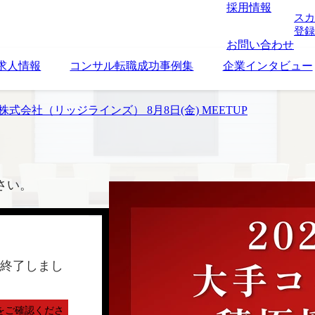
採用情報
スカ
登録
お問い合わせ
求人情報
コンサル転職成功事例集
企業インタビュー
inez株式会社（リッジラインズ） 8月8日(金) MEETUP
さい。
終了しまし
をご確認くださ