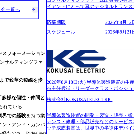
コンサルティングファーム出身者や有名
的に決めてはいないが、情報収集を進め
イアントにとって真のデジタルトランス
考会一覧へ
望される方
想いの下で立ち上げた新鋭ファーム テ
力を持つDX時代において、20年以上にわた
応募期限
2026年8月12日
ロジーを提供してきたシンプレクスのノ
界のクライアントの企業価値の最大化を
スケジュール
2026年8月21日
人材育成、業務改善、実行支援などのコ
供するのが特徴（いわゆる総合コンサルテ
リアにSpir（槍）を指して切り開く””si
ンスフォーメーション
ス）していく”という位置づけ 一昔前
コンサルティングファ
現在金融の売上割合は全体の3割。現在は
通信、エンタメ、教育、保健など幅広く
あるが、社員の興味のある分野やスキル
まで変革の稜線を歩
サイン。 そのため、専門性を身に着け
2026年8月18日(火) 半導体製造装置
キャリア形成が柔軟に可能な環境である。 https://stor
※主任候補・リーダークラス・ポジショ
oduction.appspot.com/public/images/20240
「
多様な個性・仲間と
6007_1200x554.webp https://storage.googleap
株式会社KOKUSAI ELECTRIC
blic/images/20250502152751_46c65543-87ef
られている
s://storage.googleapis.com/our-vision-produ
半導体製造装置の開発・製造・販売・搬
04_ba6aaa1a-9ffc-4f2a-9b40-06fff8ee19af_96
業界での経験
を持つ業
r-vision-production.appspot.com/public/im
ナンス・修理・部品販売などのサービス
イン・アンド・カンパ
e-97182898115f_960x510.webp 
ッチ成膜装置は、世界中の半導体デバイ
サルティング会社で、NRI、NTTDATAと同じく世
ち、Ridgelinez