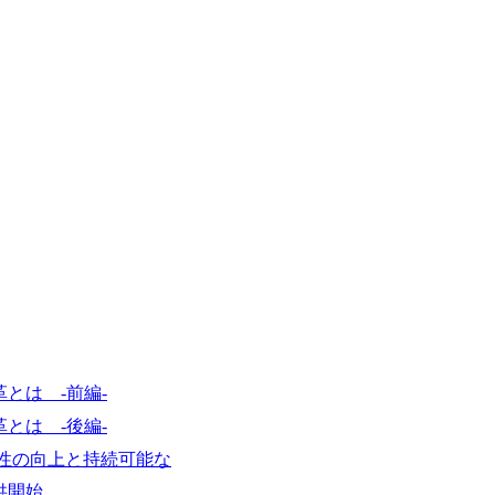
基本 強く「個人」の成⾧を重視するカ
Readyになれば上がれる環境となって
グファームの立ち上げフェーズに関わる
経験者の場合は、自らチームを立ち上げ
リバリー活動ができる(スタートアップ
ど) シンプレクスの顧客基盤、エンジ
立ち上げが経験できる 2026年8月21日(金) 19:
(水) 16:00 ※参加状況によっては抽
たび、ファーム経験者の方を対象にした
ント」を開催いたします。 カジュアル
ので、ぜひご参加ください。 当日はXspear
の他現場社員が複数名参加する予定です！ 
な場所については参加者の方へ個別でご
マネージャー以上の職務を担当している
とは -前編-
とは -後編-
優位性の向上と持続可能な
供開始