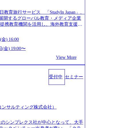
長を遂げている。 ​ 新規事業立案から業務
ストップで提供するコンサルティングファ
教育旅行サービス 「StudyIn Japan」、
員数1,209名を擁し、事業拡大を続けている。
」 を展開するグローバル教育・メディア企業
ィング会社として、社員の人間力を強み
上の提携教育機関を活用し、海外教育支援サ
2018年から6年連続で「働きがいのある会社
ベーションが高いと評価されている。 ​
 Mission:より多くの人に、グローバル
金) 16:00
、事業会社出身者など、多様な経歴の社員が
、ライフチェンジ・インフラになる Value：
全週休2日制、有給休暇初年度10日（消化
を開いて伝える、自責かつ利他の精神で動く、
(金) 19:00〜
た休暇制度を整備している。 ​ 月平均残業時
CRAZY熱狂しよう 10倍思考で攻める、失
View More
を重視した働き方が可能である。 ​ スポ
する OWNERSHIP当事者であろう み
リフレッシュ休暇など、社員同士の交流
える、チームを巻き込む SPEEDスピー
:00～20:30
動く、まず成果物をだす GRITやり抜こ
コンサル業界の動向や業務内容・会社説明・匿名の質
受付中
セミナー
を回す、結果が出るまでやり抜く 2026
ーを実施しています。 ●前回開催時のア
026年8月7日(金) 16:00 本説明会は、選考の前段
例：「コンサルタントへのイメージのぼんや
として設けたものです。評価の場ではな
業界の全体感や実際に働いていらっしゃ
もご参加いただけます。 連休中の平日夜
参考になりました」 オンライン(ZOO
取得することなく、現職への配慮なくご
スピア コンサルティング株式会社）
ン参加も可能です。 ● 当日のプログラ
内容とビジネスモデル/今後の構想・事業展
オンライン (Google Meet) ・営業・マー
会社のシンプレクス社が中心となって、大手
ャリアを検討されている方 ・転職を具体