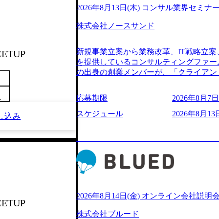
2026年8月13日(木) コンサル業界セミナ
株式会社ノースサンド
新規事業立案から業務改革、IT戦略立案
EETUP
を提供しているコンサルティングファー
の出身の創業メンバーが、「クライアン
由に誠実に提案できる会社をつくりたい
うな家族的な組織をつくりたい」という想
応募期限
2026年8月7日(
～
といった大手コンサルティングファームを
様々な経歴の社員が活躍しており、働き
スケジュール
2026年8月13日
し込み
定着率が高いことから「働きがいのある
されている。 残業時間は平均30時間程度
ジメント、最先端テクノロジーの導入支
る。「世界をデザインする」というビジ
やかな気配りで、クライアントが本当に
価値のある成果を提供している。 2015
加の736名（2024年1月）に到達。上
いる。 人にフォーカスをして急成長す
2026年8月14日(金) オンライン会社説明
EETUP
【株式会社ノースサンド 執行役員新山氏、庄司氏イ
株式会社ブルード
co.jp/consulting-firm/northsand/