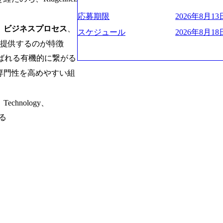
プクラスのシェアを有している 技術と
業にも選出されている。ITコンサルテ
決に貢献することを目指している Mission
応募期限
2026年8月13日
行う「一気通貫体制」が特長 ビジネス
未来につなぐベストパートナー Value:
、
ビジネスプロセス
、
Xspearと、最先端テクノロジーに深
AIの加速等により半導体需要は世界中
スケジュール
2026年8月18日
社との協力体制を築いている Xspear
装置の需要も伸長中 https://storage.googleapis.c
プで提供するのが特徴
あり、システム開発を担当することはない https://stor
blic/images/20260224131045_0fee4978-bb2
eと呼ばれる有機的に繋がる
oduction.appspot.com/public/images/202409
ttps://storage.googleapis.com/our-vision-pro
16a2_1153x543.webp メンバー情報 (https:/
1052_2abe7cb8-329e-4a45-a8f5-73d9728b2cd7
専門性を高めやすい組
com/our-vision-production.appspot.com/pub
山 昇吾氏: ベイカレントにてIT戦略
66-aea4-924f21977d35_1200x460.webp https:/
業戦略、成長戦略、PMI推進、業務改革
n.appspot.com/public/images/202602241311
氏：新卒でベイカレントに入社し最年少ディレ
chnology、
1200x386.webp グローバル人財
威人氏：BCG出身。金融業界における
のポイントを掴み実践に強くなるための
いる
強みを持ち、メディア・エンタメ業界にお
イザーによる自身のキャリア構築をめざ
立案を得意とする。 - 藏満 一馬氏：
現場を含む全部門でフレックスタイム制
戦略策定、新規事業立案、組織変革、規
労働時間の範囲内で、出社・退社の時刻
る。 - 天野 善仁氏：19卒PwC出身。X
バランスを図りながら効率的に働くことが
ビューページ (https://www.xspear.co.jp
2日制 2025年度の年間休日は125日（
り──コンサル業界の風雲児に聞く。“これから”
年間24日（4月1日入社の場合）で、入
usinessinsider.jp/article/20250205-sim
数は、翌年度に繰り越すことができます
得 (https://www.agara.co.jp/article/
は異なりますが、3～7日の連続休暇を取
港区の行政手続き100%デジタル化を支援 (https://ww
で定める勤続年数ごとに、連続5日のリ
【未経験者】 ・年収UPでのオファー 
子の看護、介護などの制度】 育児休暇： 