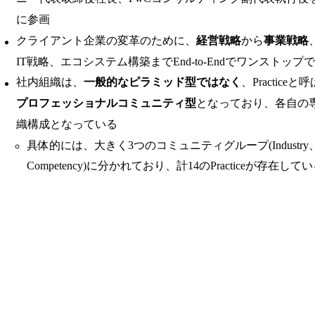
に参画
クライアント企業の変革のために、
経営戦略
から
事業戦略
IT戦略、エコシステム構築までEnd-to-Endでワンストッ
社内組織は、
一般的なピラミッド型ではなく
、Practic
プロフェッショナルコミュニティ型
となっており、各自の
織構成となっている
具体的には、大きく3つのコミュニティグループ(Industry、Te
Competency)に分かれており、計14のPracticeが存在して