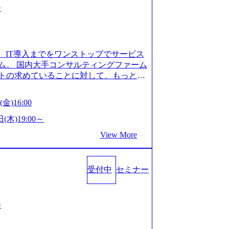
ー
、IT導入までをワンストップでサービス
ム。 国内大手コンサルティングファーム
トの求めていることに対して、もっと自
」「胸を張って会社が好きだと言えるよ
いで会社を設立 PwC・アクセンチュア
金)16:00
はじめ、SIerや事業会社出身者など、
やすく魅力的な環境が整っているため、
(木)19:00～
会社」に4年連続ベストカンパニーに選出
View More
 事業/IT戦略立案や各種プロジェクトマネ
援までワンストップでサービスを提供す
ョンを掲げ、クライアント目線のきめ細
受付中
セミナー
求めていることは何かを追究し、本当に
年創業ながら、従業員数が1年で300人強増
場を目指し、さらに採用のスピードを上げて
る唯一無二のコンサルティングファーム
会
ンタビュー】 (https://my-vision.
interview01) ノースサンドは2015年に設立され、前年比