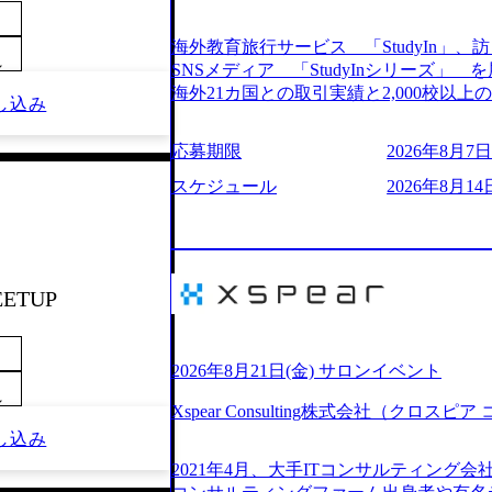
205%の売上成長を遂げるなど、急速な成
改革、IT戦略立案、IT導入までをワン
海外教育旅行サービス 「StudyIn」、訪日
ームである。 ​- 2025年1月時点で従業
～
SNSメディア 「StudyInシリーズ
「人」にフォーカスを当てたコンサルテ
海外21カ国との取引実績と2,000校以
し込み
としたサービスを提供している。 ​- - 
ービスを提供している 動画メディア事業を基盤として、留学支援・訪日教育旅
ベストカンパニー」に選出され、社員モチ
行・SNSマーケティング事業を展開している
応募期限
2026年8月7日(
大手コンサルティングファームやSIer
という選択肢を Vision:世界を代表する
活躍している。 年間休日120日以上、完
INTEGRITY誠実であろう 素直に心
スケジュール
2026年8月14日
率46.3%）、特別休暇5日など、充実し
謙虚な姿勢でウソやグチを言わない BE 
間は25時間であり、ワークライフバランス
敗を恐れずにふみだす、執着心をもって没頭
レク制度や入社者歓迎会、全社員集会、
ずから決めてみずから動く、全体最適で考
や健康をサポートする取り組みが充実している。 2026年8月13日(木) 19
ドにこだわろう 今すぐ決める、すばやく
予定 2026年8月7日(金) 16:00 
EETUP
う 逆境でもブレずに続ける、改善サイクル
問コーナーなどを盛り込んだ業界セミナ
年8月14日(金) 19:00〜20:00 (60分) 2
ンケート結果 満足度：100％ 感想一
として「まず会社を知っていただく場」
りしていた部分が明確になりました」「
いため、キャリアを検討中の段階の方に
2026年8月21日(金) サロンイベント
る方の体感的なお話を伺うことができ、
という日程のため、在職中の方も有給を
～
M)
Xspear Consulting株式会社（クロ
参加いただけます。帰省先からのオンライ
し込み
ム ・会社説明(40分) 教育旅行事業の
開/入社後のキャリアパス ・質疑応答(20分) 
2021年4月、大手ITコンサルティング
ケティングなど、ビジネスサイドでのキ