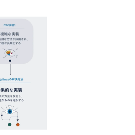
ューションを裁量をもって経験できる ・
子を育てるすべての従業員※期間：通算3
サルファーム経験者】 ・専門領域に軸
での子を育てるすべての従業員 1日2時
きる環境 ・タイトルアップでのオファー
繰り下げが可能 子の看護休暇： 子1人
実力主義でプロモーションできる（ダブ
することも可能 家族看護休暇： 5日まで取得でき、1時間単位で取得することも可
ｍｔｇでこまめに社員のキャリアについ
能 【独身寮、住宅手当制度など】 独身
ャリアを反映できるｐｊにアサインして
の2つの寮があり、以下の入居基準を満た
ジーに強い部隊がいるため、エンジニア
満33歳までの独身者 ・自宅から勤務地
提供できる ・デリバリー中心の案件も
宅手当： 本社の近くには独身寮や社宅
裁量や得意領域に合わせた売り上げの立て方
当を支給します。 また、独身寮は男性
名超、売上今期18億円⇒来期30億円（い
女性には住宅手当を支給します。 住宅
ームである また、成長中ファームのた
規程で定める金額を会社が支払います。 
い(ボストン・コンサルティング・グループ出身者等 (h
費用は、会社が負担します。 2026年8月18日(火)
r/taketo_kajita/)） 多様なメン
6:00 応募をご検討されている方を対象
く、新たなチャレンジが可能 100名規
・【富山】半導体製造装置の生産エンジ
グファームや総合系コンサルティングフ
候補・リーダークラス ・【砺波】半導
ー、外資系金融機関など多彩な出自で構
程の管理業務) ※主任候補・リーダークラス オン
ロジェクトワークが可能 総合コンサル
しは不要です。ご質問頂く際のみ、顔出
ライアントに対して様々なプロジェクト
いテーマのチャレンジ機会を提供してい
職率10％以下、未経験3年未満の離職率
と同水準以上の報酬制度であり、ファー