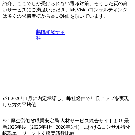
動向を踏まえ、コンサルティング市場の最新トレンドをお
紹介、ここでしか受けられない選考対策。そうした質の高
伝えいたします。コンサルティング業界への転職を迷われ
いサービスにご満足いただき、MyVisionコンサルティング
ている方や情報収集を行いたい方のご参加も歓迎です。更
は多くの求職者様から高い評価を頂いています。
に、当日は現場コンサルタントとの座談会も開催します。
上位職のコンサルタントだけでなく、メンバークラスのコ
無
転職相談する
ンサルタントも登壇しますので、当社へ気になることや転
料
職後のご不安な事はその場でご質問いただけますので、ぜ
ひお聞きください！ ※過去の質問例)会社の強みや中長期の
方向性、コンサルタントとSEの違い、他コンサルファーム
との違い、今後のキャリアパス など。 会社説明＋座談会(1
9:00～20:00) ・書類免除でのご対応もしておりますので担当
リクルーターまでご相談下さい。 ・ご希望の方は、会社説
明会兼現場座談会実施後、カジュアル面談もしくは1次選考
の対応もさせて頂きますので担当リクルーターまでご相談
下さい。なお、当日はコンテンツに変更があること、ご了
承ください。 【服装・持ち物】 ・特になし カジュアルな服
※1 2026年1月に内定承諾し、弊社経由で年収アップを実現
装でご参加ください。 【募集ポジション】 ITコンサルタン
した方の平均値
ト(役職問わず) 【案件内容(一例)】 ・IT戦略立案/IT中長期
ロードマップ策定 ・全社クラウド基盤グランドデザイン策
※2 厚生労働省職業安定局 人材サービス総合サイトより 最
定 ・全社デジタルトランスフォーメーション企画構想 ・業
新2025年度（2025年4月~2026年3月）におけるコンサル特化
務/組織/システムの現状分析/RPA選定/導入/実装 ・プライベ
転職エージェント支援実績数比較