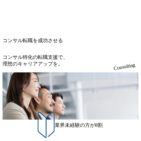
心の案件もあり、個々の裁量や得意領域に合わせた売り上
c/images/20240925205344_42693807-c7d5-418f-965b-3a03a5dd5
ている方を対象に、会社説明会を実施予定です。 ● 求人名
げの立て方を選べる ここ1年で社員数60名⇒100名超、売上
723_1200x559.webp 楽天グループ、SMBCグループ、NTT、
・【富山】半導体製造装置の生産エンジニア(製造・生産工
今期18億円⇒来期30億円（いずれも約170％アップ）と急成
良品計画、ファーストリテイリング等大手企業が中心顧客
程の管理業務) ※主任候補・リーダークラス ・【砺波】半
長中のファームである また、成長中ファームのため優秀な
直近では大阪万博のプロジェクトをAC、PwCとのコンペに
導体製造装置の生産エンジニア(製造・生産工程の管理業務)
上司の近くで働けるチャンスも多い(ボストン・コンサルテ
勝ち受注。 業務システム、ToC向けアプリ、セキュリティ
※主任候補・リーダークラス オンライン (Microsoft Teams)
ィング・グループ出身者等 (https://www.xspear.co.jp/member/ta
等万博に関するあらゆるIT関連業務をコンサルティングし
※顔出しは不要です。ご質問頂く際のみ、顔出ししていた
コンサル転職を成功させる
keto_kajita/)） 多様なメンバー、多様なプロジェクトによる
ている。 <u>ワンプール制</u>を取っており、業界の枠に縛
だければと存じます。
自己成長機会が多く、新たなチャレンジが可能 100名規模に
られず様々な案件にチャレンジ可能 専属の営業部隊がお
も関わらず、外資系戦略コンサルティングファームや総合
り、<u>営業活動に工数を割かれることなくデリバリーに注
コンサル特化の転職支援で、
系コンサルティングファームをはじめ、メーカー、ITベン
力可能</u> 従業員満足度を非常に重視しており、意にそぐ
理想のキャリアアップを。
Consulting
チャー、外資系金融機関など多彩な出自で構成されてお
わないプロジェクトにアサインされてしまった場合、半強
り、常に刺激を受けながらプロジェクトワークが可能 総合
制的に別のプロジェクトに異動することが可能。その結
コンサルティングファームの名の通り、全方位のクライア
果、<u>退職率も10%程度</u>(他社平均は2～30%程度) 残業
ントに対して様々なプロジェクトが存在しており、手を上
時間は<u>平均30時間程度。</u>バリューが出ていないから
げれば常に新しいテーマのチャレンジ機会を提供している
残業代をつけさせないといったことはしない DE&Iにおいて
（ワンプール制） そのため、全体の離職率10％以下、未経
は女性活用や外国人/高齢者/障碍者などさまざまなバックグ
験3年未満の離職率は0％と驚異の定着率を誇る 大手ファー
ラウンドを持つメンバーの働く環境を整えている SDGsの推
ムと同水準以上の報酬制度であり、ファーム経験者の場合
進にも積極的で、プロボノ支援等を行っている 部活動も活
は、転職時報酬アップが基本 強く「個人」の成⾧を重視す
発で、多くのクラブが立ち上がっており、さまざまな役
業界未経験の方が8割
るカルチャーであり、昇進に枠もなく、今ならReadyになれ
職・所属・組織を超えて社員間のネットワーク形成・交流
ば上がれる環境となっている 安定した経営環境の下、コン
の場となっている <u>教育・研修プログラムが非常に充実</