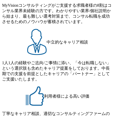
サルティングファームの立ち上げフェーズに関わることが
u>しており、自己成長の機会も多い DirTuneという社内限定
MyVisionコンサルティングがご支援する求職者様の8割はコ
できる 豊富な経験を持つコンサル経験者の場合は、自らチ
番組があり、新卒紹介、会社の七不思議紹介等、規模が大
ンサル業界未経験の方です。わかりやすい業界/個社説明か
ームを立ち上げることが可能 裁量をもった営業活動、デリ
きくなっていく中で社員同士のつながりを広げる取り組み
ら始まり、最も難しい選考対策まで、コンサル転職を成功
バリー活動ができる(スタートアップとの協業、新規ソリュ
もしている 今後の成長戦略として海外展開を見据えてい
させるためのノウハウが蓄積されています。
ーションの開発 など) シンプレクスの顧客基盤、エンジニ
る。足元のグローバル案件割合は10%程度だが、英語が得
アケイパビリティを活かた確度の高い事業立ち上げが経験
意でグローバル案件に興味がある方はアサインされるチャ
できる 2026年8月21日(金) 19:30〜21:30 (19:20開場) 2026年8
ンスも大きい。 代表インタビュー https://note.com/dirbato/n/n0
月12日(水) 16:00 ※参加状況によっては抽選とさせていただ
a040c36b128 Forbes JAPAN BrandVoice Studio 「使命はテクノ
中立的なキャリア相談
く可能性がございます。 このたび、ファーム経験者の方を
ロジーで企業の可能性を引き出すこと。日本に求められるI
対象にした懇親会形式の採用イベント「サロンイベント」
Tコンサルタントという伴走者」 https://forbesjapan.com/article
を開催いたします。 カジュアルな場で現場社員と直接交流
s/detail/67452 Forbes JAPAN BrandVoice Studio 「コンサル業
できる機会ですので、ぜひご参加ください。 当日はXspear
界におけるIT人材価値再興。Dirbatoの最前線パートナーが
1人1人の経験やご志向/ご事情に添い、「今は転職しない」
Consulting代表取締役の早田とMDやその他現場社員が複数
切り開くテクノロジーの変革」 https://forbesjapan.com/articles/
という選択肢も含めたキャリア提案をしております。中長
preview/68657?preview=TAI1oir8Coe5Df3zuZhtd24YfH72/Zzdm
名参加する予定です！ ●費用 : 無料 虎ノ門ヒルズ付近 ※詳
期での支援を前提としたキャリアの「パートナー」として
BTIEMOnWUWREjOFLO1IL1KPEi4dgCbb Forbes JAPAN Bra
細な場所については参加者の方へ個別でご連絡いたしま
ご支援いたします。
ndVoice Studio 「求めるのは、競争と連帯 。IT特化の急成長
す。 コンサルファームにてマネージャー以上の職務を担当
ファーム・Dirbatoの社員支援」 https://forbesjapan.com/articles/
している方
detail/69848 MyViision企業インタビュー① https://my-vision.co.
利用者様による高い評価
jp/consulting-firm/dirbato/interview01 MyViision企業インタビュ
ー② https://my-vision.co.jp/consulting-firm/dirbato/interview02 20
26年8月18日(火) 19:00開始～最長20:00終了 2026年8月13日
(木) 16:00 当日はDirbatoの現役トップコンサルタントが業界
丁寧なキャリア相談、適切なコンサルティングファームの