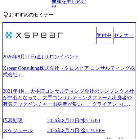
参加を申し込む
無
料
おすすめのセミナー
受付中
セミナー
2026年8月21日(金) サロンイベント
Xspear Consulting株式会社（クロスピア コンサルティング株
式会社）
2021年4月、大手ITコンサルティング会社のシンプレクス社
が中心となって、大手コンサルティングファーム出身者や
有名テックベンチャー出身者が集い、「クライアントにと
って真のデジタルトランスフォーメーションを創造した
い」という想いの下で立ち上げた新鋭ファーム テクノロジ
応募期限
2026年8月12日(水) 16:00
ーがビジネスの成功に大きな影響力を持つDX時代におい
て、20年以上にわたってFintech業界を中心に最先端テクノ
スケジュール
2026年8月21日(金) 19:30〜
ロジーを提供してきたシンプレクスのノウハウを活かしつ