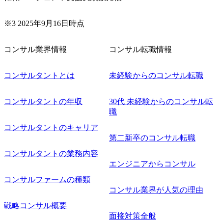
ート/パブリッククラウド導入 ・AI活用による業務効率化/
業務再構築 ・IoTを活用したデジタルワークスタイル変革案
企画 ・Disruptive Technologyを活用した新規事業の立案/推
※3 2025年9月16日時点
進 など 【中途入社社員の入社の決め手(一例)】 ・創業
フェーズに参画し、コアメンバーとして会社を一緒に創り
コンサル業界情報
コンサル転職情報
上げていきたい ・サービスやソリューションに捉われず、
顧客が真に求めるサービスを提供したい ・様々な業種業界
でのプロジェクトに参画し、自身のスキルアップを図りた
コンサルタントとは
未経験からのコンサル転職
い ・エンジニア経験を活かして要件定義や提案、企画とい
った上流工程にチャレンジしたい ・コンサルのみならず新
コンサルタントの年収
30代 未経験からのコンサル転
規事業開発にも興味があり、ゆくゆくはチャレンジしてみ
職
たい オンライン(Teams)
コンサルタントのキャリア
第二新卒のコンサル転職
コンサルタントの業務内容
エンジニアからコンサル
コンサルファームの種類
コンサル業界が人気の理由
戦略コンサル概要
面接対策全般