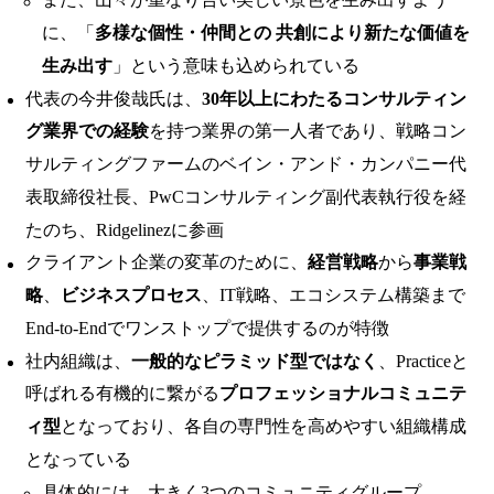
に、「
多様な個性・仲間との 共創により新たな価値を
生み出す
」という意味も込められている
代表の今井俊哉氏は、
30年以上にわたるコンサルティン
グ業界での経験
を持つ業界の第一人者であり、戦略コン
サルティングファームのベイン・アンド・カンパニー代
表取締役社長、PwCコンサルティング副代表執行役を経
たのち、Ridgelinezに参画
クライアント企業の変革のために、
経営戦略
から
事業戦
略
、
ビジネスプロセス
、IT戦略、エコシステム構築まで
End-to-Endでワンストップで提供するのが特徴
社内組織は、
一般的なピラミッド型ではなく
、Practiceと
呼ばれる有機的に繋がる
プロフェッショナルコミュニテ
ィ型
となっており、各自の専門性を高めやすい組織構成
となっている
具体的には、大きく3つのコミュニティグループ