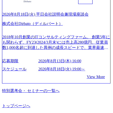
ができます。 慶弔休暇は、事由により取得可能日数は異な
バイザリーなどの専門知識を獲得し、キャリアを発展させ
の幅広いプロジェクトを主導する。 - 天野 善仁氏：19卒Pw
りますが、3～7日の連続休暇を取得できます。 リフレッシ
る機会が提供される 主担当成約で10件以上ある人は課長職
C出身。Xspear最年少シニアマネージャー 社員インタビュー
ュ休暇は、規程で定める勤続年数ごとに、連続5日のリフレ
となり、平均3000万～4000万の年収となる 内訳としては個
ページ (https://www.xspear.co.jp/career/interviews/) 戦略だけの
2026年8月18日(火) 平日会社説明会兼現場座談会
ッシュ休暇を取得できます。 【育児や子の看護、介護など
人インセンティブ＋チームインセンティブ 課長は部下を育
コンサルは終わり──コンサル業界の風雲児に聞く。“これ
の制度】 育児休暇： 対象：小学校1年修了時の3月31日まで
株式会社Dirbato（ディルバート）
成活躍させるためのナレッジシェアおよび丁寧なOJTを欠か
から”のコンサルの在り方 (https://www.businessinsider.jp/articl
の子を育てるすべての従業員※期間：通算3年間 短時間勤
さずにチームとして動く組織風土がある 2026年8月18日(火)
e/20250205-simplex-xspear/) Xspear Consultingがえるぼし認定
務： 対象：小学校卒業までの子を育てるすべての従業員 1
19:30～ 所要時間 : 約1時間 2026年8月13日(木) 16:00 ＼応募
を取得 (https://www.agara.co.jp/article/382811) シンプレクスと
2018年10月創業のITコンサルティングファーム。 創業5年に
日2時間15分まで、始業・終業時刻の繰り上げ・繰り下げが
意思不問・業界未経験歓迎！／ M&A承継機構のビジョンや
Xspear Consultingが、東京都港区の行政手続き100%デジタル
も関わらず、FY23(2024/3月末)には売上高280億円、従業員
可能 子の看護休暇： 子1人につき5日まで取得でき、1時間
業務内容、実際の働き方について詳しくお伝えするオンラ
化を支援 (https://www.afpbb.com/articles/-/3520247) 【未経験
数1,000名超に到達した異例の成長スピードで、業界最速と
単位で取得することも可能 家族看護休暇： 5日まで取得で
イン説明会を開催いたします。 M&A業界に興味があり、ま
者】 ・年収UPでのオファー ・ワンプールで様々なインダ
なる10期1,000億円に対して、現状では計画値を上回る事業
き、1時間単位で取得することも可能 【独身寮、住宅手当制
ずはどんな仕事か知りたい 転職を考えたばかりで、幅広く
ストリーやソリューションを裁量をもって経験できる ・上
成⻑を遂げている。 現在コンサルティングファームでは外
度など】 独身寮：富山事業所の近くに、白風寮と青風寮の2
応募期限
2026年8月13日(木) 16:00
業界の情報を集めたい 働くイメージを具体的に知りたい M
流工程、先端技術を学べる環境 【コンサルファーム経験
資も含めて売上高TOP10にランクインしている。 主力事業
つの寮があり、以下の入居基準を満たす方が入居可能で
&A業界にご興味がある方、転職を少しでもお考えの方はも
者】 ・専門領域に軸足を置きながら、他領域にもチャレン
はITコンサルティング。幅広い業界の大企業を中心に、IT
スケジュール
2026年8月18日(火) 19:00～
す。 ＜入居基準＞ ・満33歳までの独身者 ・自宅から勤務地
ちろん、情報収集をしたい方でも歓迎です。お気軽にご参
ジできる環境 ・タイトルアップでのオファー ・現職ファー
戦略策定等の上流工程から実装・運用定着まで一気通貫で
までの通勤総時間が2時間を超えること 住宅手当： 本社の
View More
加ください。 当日は、質疑応答のお時間もご用意しており
ムより高いオファー年収 ・実力主義でプロモーションでき
支援している。 他方、インキュベーション事業を手掛けて
近くには独身寮や社宅等が無いため、条件を満たす方には
ます。 是非、説明会にてお話できることを楽しみにしてお
る（ダブルスキップもあり） ・週に1度のアサインｍｔｇで
いるのも同社の特徴であり、 自社で新規事業開発も手掛け
住宅手当を支給します。 また、独身寮は男性のみの入居と
ります。 説明会後にアンケート回答をお願いいたします。
こまめに社員のキャリアについて検討してもらえる。結
つつ、複数社への出資～ハンズオン支援も行っている。 (参
特別選考会・ セミナーの一覧へ
なるため、入居基準を満たす女性には住宅手当を支給しま
オンライン(Google meets)
果、なりたいキャリアを反映できるｐｊにアサインしても
考) https://www.dirbato.co.jp/service/incubation.html (https://www.
す。 住宅手当は、一般賃貸物件を従業員が契約し、規程で
らえる ・シンプレクスというテクノロジーに強い部隊がい
dirbato.co.jp/service/incubation.html) 大手総合系コンサルティ
定める金額を会社が支払います。 その他： 採用時や転勤等
るため、エンジニアの視点からも協業しクライアントへ価
ングファームや、Slerなどから優秀層が多数ジョイン。 http
トップページへ
による引っ越し費用は、会社が負担します。 2026年8月18日
値提供できる ・デリバリー中心の案件もあればセールス中
s://storage.googleapis.com/our-vision-production.appspot.com/publi
(火) 19:00～20:00 2026年8月13日(木) 16:00 応募をご検討され