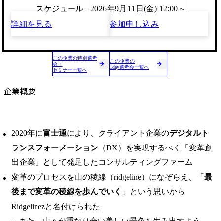
スケジュール
2026年9月11日(金) 12:00～
詳細を見る
参加申し込み
この企業の特別選考
この企業の
会・
1day選考会一覧へ
セミナー一覧へ
企業概要
2020年に
富士通
により、クライアント企業の
デジタルト
ランスフォーメーション
（DX）を実現するべく「変革創
出企業」として発足したコンサルティングファーム
変革のプロセスを山の稜線（ridgeline）になぞらえ、「
最
後まで変革の稜線を歩んでいく
」という思いから
Ridgelinezと名付けられた
また、山々が重なり合い美しい景色を生み出すよう