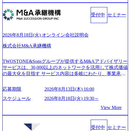
31_721b100c-62c9-4258-aa0e-97182898115f_960x510.webp シ
急伸長しており、それに伴い半導体製造装置の需要も伸長
ンプレクス社は、FinTech領域に強みを持つITコンサルティ
中 https://storage.googleapis.com/our-vision-production.appspot.co
ング会社で、NRI、NTTDATAと同じく世界のFinTech Ranki
受付中
セミナー
m/public/images/20260224131045_0fee4978-bb25-43a7-a367-542
ngsTop 100企業にも選出されている。ITコンサルティング、
6b95cd599_1200x543.webp https://storage.googleapis.com/our-visi
開発、運用保守と言った全工程を行う「一気通貫体制」が
on-production.appspot.com/public/images/20260224131052_2abe7
特長 ビジネスへの深い理解を持つコンサルタントが集うXs
cb8-329e-4a45-a8f5-73d9728b2cd7_1200x486.webp https://storag
2026年8月18日(火) オンライン会社説明会
e.googleapis.com/our-vision-production.appspot.com/public/image
pearと、最先端テクノロジーに深い知見を持つシンプレクス
s/20260224131100_d8b3379f-6e64-4566-aea4-924f21977d35_120
社またはグループ会社との協力体制を築いている Xspear社
株式会社M&A承継機構
0x460.webp https://storage.googleapis.com/our-vision-production.a
はあくまでもコンサルティングファームであり、システム
ppspot.com/public/images/20260224131116_05d25aab-49d6-4429-
開発を担当することはない https://storage.googleapis.com/our-vi
810e-138e27965ee8_1200x386.webp グローバル人財育成を目
TWOSTONE&Sonsグループが提供するM&Aアドバイザリー
sion-production.appspot.com/public/images/20240925204111_caa9
的とした「語学研修」、効果的なプレゼンのポイントを掴
サービスは、30,000以上のネットワークを活用して株式価値
4e4b-6aae-45a6-a0ce-b98154c816a2_1153x543.webp メンバー情
み実践に強くなるための「プレゼン研修」、自社キャリア
の最大化を目指す サービス内容は多岐にわたり、事業承継
報 (https://www.xspear.co.jp/member/)一部抜粋 - 伊勢山 昇吾氏:
アドバイザーによる自身のキャリア構築をめざす「キャリ
コンサルティングやM&Aアドバイザリー、財務アドバイザ
ベイカレントにてIT戦略立案から実装支援を軸に、様々な
ア開発研修」などがある 生産現場を含む全部門でフレック
リーなどが含まれており、幅広いニーズに対応 譲渡企業に
業界で新規事業戦略、成長戦略、PMI推進、業務改革等の幅
スタイム制度を実施しており、月単位の決められた労働時
応募期限
2026年8月13日(木) 16:00
対しては完全成功報酬制を採用し、M&A以外の選択肢も尊
広いプロジェクトに従事 - 鈴木健仁氏：新卒でベイカレン
間の範囲内で、出社・退社の時刻を社員の自己裁量に委
重する姿勢を持ち、将来の株価成長を取り込むスキームの
トに入社し最年少ディレクターを経てXspearに参画 - 梶田
スケジュール
2026年8月18日(火) 19:30～
ね、ワークライフバランスを図りながら効率的に働くこと
構築や事業承継支援も行う TWOSTONE&SonsグループはM
威人氏：BCG出身。金融業界における戦略策定、DX戦略立
ができる 【休日】 土日祝休みの完全週休2日制 2025年度の
View More
&A業界のリーディングカンパニーであり、領域にこだわら
案、人事組織テーマに強みを持ち、メディア・エンタメ業
年間休日は125日（GW8日、夏季9日、年末年始9日） 有給
ず幅広い案件に携わりながら自己成長とキャリアの挑戦が
界においてはDX戦略立案、NFT等の新規事業立案を得意と
休暇は年間24日（4月1日入社の場合）で、入社日に付与さ
可能 M&Aセンター出身者3名がメインメンバーであり、経
する。 - 藏満 一馬氏：アクセンチュア出身。金融業界を中
れます。 年次有給休暇の残日数は、翌年度に繰り越すこと
受付中
セミナー
験豊富なアドバイザーと共に働くことで、M&Aや財務アド
心に、DX戦略策定、新規事業立案、組織変革、規制対応等