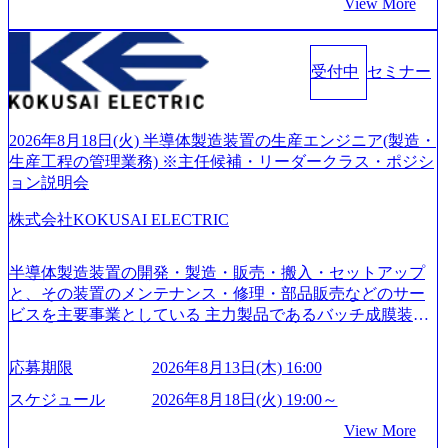
View More
つ、あらゆる業種・業界のクライアントの企業価値の最大
化を支援するために、戦略策定、組織改革、人材育成、業
務改善、実行支援などのコンサルティングサービスを一気
受付中
セミナー
通貫で提供するのが特徴（いわゆる総合コンサルティング
ファーム） 社名の由来は”DXエリアにSpir（槍）を指して
切り開く””simplexないでは金融以外の領域にX（クロス）し
ていく”という位置づけ 一昔前は金融が強い企業として認知
2026年8月18日(火) 半導体製造装置の生産エンジニア(製造・
されていたが、現在金融の売上割合は全体の3割。現在はTo
生産工程の管理業務) ※主任候補・リーダークラス・ポジシ
C事業を始め、パブリック、製造業、通信、エンタメ、教
ョン説明会
育、保健など幅広く強みのあるファーム。 ワンプール制で
株式会社KOKUSAI ELECTRIC
はあるが、社員の興味のある分野やスキルを活用したいな
どの希望は考慮してのアサイン。 そのため、専門性を身に
着けたい方でも幅広に経験を積みたい方でも、キャリア形
半導体製造装置の開発・製造・販売・搬入・セットアップ
成が柔軟に可能な環境である。 https://storage.googleapis.com/
と、その装置のメンテナンス・修理・部品販売などのサー
our-vision-production.appspot.com/public/images/20240925204135
ビスを主要事業としている 主力製品であるバッチ成膜装置
_93b1bff3-f71c-4bc9-8bd9-72a8a4826007_1200x554.webp https://
は、世界中の半導体デバイスメーカーから高く評価され、
storage.googleapis.com/our-vision-production.appspot.com/public/i
世界トップクラスのシェアを有している 技術と対話を通じ
mages/20250502152751_46c65543-87ef-4e86-a85a-8649e1c532f9
応募期限
2026年8月13日(木) 16:00
て未来を創造し、社会課題の解決に貢献することを目指し
_956x512.webp https://storage.googleapis.com/our-vision-producti
on.appspot.com/public/images/20250502152804_ba6aaa1a-9ffc-4f
ている Mission:私たちの技術/私たちの対話 Vision:夢を未来
スケジュール
2026年8月18日(火) 19:00～
2a-9b40-06fff8ee19af_961x517.webp https://storage.googleapis.co
につなぐベストパートナー Value:私たちの技術/私たちの対
View More
m/our-vision-production.appspot.com/public/images/202505021528
話 IoT社会の浸透、AIの加速等により半導体需要は世界中で