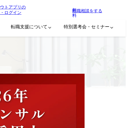
ウトアプリの
無
転職相談をする
・ログイン
料
転職支援について
特別選考会・セミナー