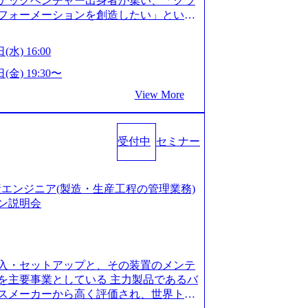
テックベンチャー出身者が集い、「クラ
たい段階の方 ・東京・大阪での勤務を希
フォーメーションを創造したい」という
クノロジーがビジネスの成功に大きな影響
ってFintech業界を中心に最先端テクノ
(水) 16:00
ウハウを活かしつつ、あらゆる業種・業
支援するために、戦略策定、組織改革、
(金) 19:30〜
ンサルティングサービスを一気通貫で提
View More
ィングファーム） 社名の由来は”DXエ
mplexないでは金融以外の領域にX（クロ
は金融が強い企業として認知されていたが、
受付中
セミナー
ToC事業を始め、パブリック、製造業、
強みのあるファーム。 ワンプール制では
を活用したいなどの希望は考慮してのア
たい方でも幅広に経験を積みたい方でも、
の生産エンジニア(製造・生産工程の管理業務)
age.googleapis.com/our-vision-pr
ン説明会
925204135_93b1bff3-f71c-4bc9-8bd9-72a8a482
is.com/our-vision-production.appspot.com/pu
-4e86-a85a-8649e1c532f9_956x512.webp http
ction.appspot.com/public/images/202505021528
入・セットアップと、その装置のメンテ
1x517.webp https://storage.googleapis.com/ou
ages/20250502152831_721b100c-62c9-4258-aa0
を主要事業としている 主力製品であるバ
シンプレクス社は、FinTech領域に強みを持つITコン
スメーカーから高く評価され、世界トッ
界のFinTech RankingsTop 100企