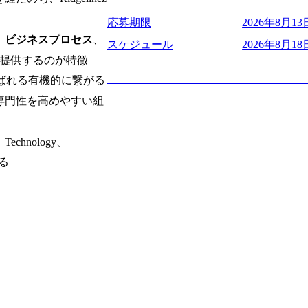
プクラスのシェアを有している 技術と
業にも選出されている。ITコンサルテ
決に貢献することを目指している Mission
応募期限
2026年8月13日
行う「一気通貫体制」が特長 ビジネス
未来につなぐベストパートナー Value:
、
ビジネスプロセス
、
Xspearと、最先端テクノロジーに深
AIの加速等により半導体需要は世界中
スケジュール
2026年8月18日
社との協力体制を築いている Xspear
装置の需要も伸長中 https://storage.googleapis.c
プで提供するのが特徴
あり、システム開発を担当することはない https://stor
blic/images/20260224131045_0fee4978-bb2
eと呼ばれる有機的に繋がる
oduction.appspot.com/public/images/202409
ttps://storage.googleapis.com/our-vision-pro
16a2_1153x543.webp メンバー情報 (https:/
1052_2abe7cb8-329e-4a45-a8f5-73d9728b2cd7
専門性を高めやすい組
com/our-vision-production.appspot.com/pub
山 昇吾氏: ベイカレントにてIT戦略
66-aea4-924f21977d35_1200x460.webp https:/
業戦略、成長戦略、PMI推進、業務改革
n.appspot.com/public/images/202602241311
氏：新卒でベイカレントに入社し最年少ディレ
chnology、
1200x386.webp グローバル人財
威人氏：BCG出身。金融業界における
のポイントを掴み実践に強くなるための
いる
強みを持ち、メディア・エンタメ業界にお
イザーによる自身のキャリア構築をめざ
立案を得意とする。 - 藏満 一馬氏：
現場を含む全部門でフレックスタイム制
戦略策定、新規事業立案、組織変革、規
労働時間の範囲内で、出社・退社の時刻
る。 - 天野 善仁氏：19卒PwC出身。X
バランスを図りながら効率的に働くことが
ビューページ (https://www.xspear.co.jp
2日制 2025年度の年間休日は125日（
り──コンサル業界の風雲児に聞く。“これから”
年間24日（4月1日入社の場合）で、入
usinessinsider.jp/article/20250205-sim
数は、翌年度に繰り越すことができます
得 (https://www.agara.co.jp/article/
は異なりますが、3～7日の連続休暇を取
港区の行政手続き100%デジタル化を支援 (https://ww
で定める勤続年数ごとに、連続5日のリ
【未経験者】 ・年収UPでのオファー 
子の看護、介護などの制度】 育児休暇： 