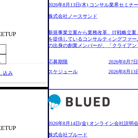
2026年8月13日(木) コンサル業界セミナ
株式会社ノースサンド
新規事業立案から業務改革、IT戦略立案
EETUP
を提供しているコンサルティングファー
の出身の創業メンバーが、「クライアン
由に誠実に提案できる会社をつくりたい
うな家族的な組織をつくりたい」という想
応募期限
2026年8月7日(
～
といった大手コンサルティングファームを
様々な経歴の社員が活躍しており、働き
スケジュール
2026年8月13日
し込み
定着率が高いことから「働きがいのある
されている。 残業時間は平均30時間程度
ジメント、最先端テクノロジーの導入支
る。「世界をデザインする」というビジ
やかな気配りで、クライアントが本当に
価値のある成果を提供している。 2015
加の736名（2024年1月）に到達。上
いる。 人にフォーカスをして急成長す
2026年8月14日(金) オンライン会社説明
EETUP
【株式会社ノースサンド 執行役員新山氏、庄司氏イ
株式会社ブルード
co.jp/consulting-firm/northsand/