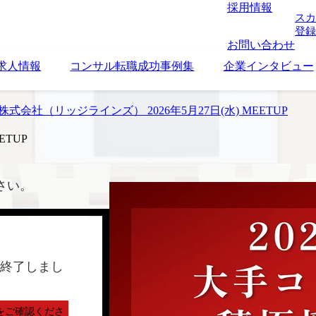
採用情報
スカ
登録
お問い合わせ
求人情報
コンサル転職成功事例集
企業インタビュー
inez株式会社（リッジラインズ） 2026年5月27日(水) MEETUP
ETUP
さい。
終了しまし
をご確認くださ