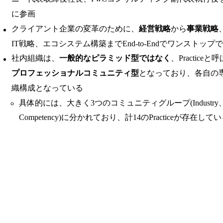
に参画
クライアント企業の変革のために、
経営戦略
から
事業戦略
IT戦略、エコシステム構築までEnd-to-Endでワンストッ
社内組織は、
一般的なピラミッド型ではなく
、Practic
プロフェッショナルコミュニティ型
となっており、各自の
織構成となっている
具体的には、大きく3つのコミュニティグループ(Industry、Te
Competency)に分かれており、計14のPracticeが存在して