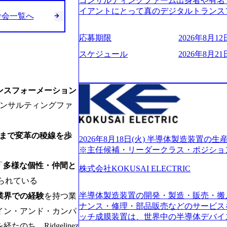
コンサルティングファーム出身者や有名
的に決めてはいないが、情報収集を進め
イアントにとって真のデジタルトランス
考会一覧へ
望される方
想いの下で立ち上げた新鋭ファーム テ
力を持つDX時代において、20年以上にわた
応募期限
2026年8月12日
ロジーを提供してきたシンプレクスのノ
界のクライアントの企業価値の最大化を
スケジュール
2026年8月21日
人材育成、業務改善、実行支援などのコ
供するのが特徴（いわゆる総合コンサルテ
リアにSpir（槍）を指して切り開く””si
ンスフォーメーション
ス）していく”という位置づけ 一昔前
コンサルティングファ
現在金融の売上割合は全体の3割。現在は
通信、エンタメ、教育、保健など幅広く
あるが、社員の興味のある分野やスキル
まで変革の稜線を歩
サイン。 そのため、専門性を身に着け
2026年8月18日(火) 半導体製造装置
キャリア形成が柔軟に可能な環境である。 https://stor
※主任候補・リーダークラス・ポジショ
oduction.appspot.com/public/images/20240
「
多様な個性・仲間と
6007_1200x554.webp https://storage.googleap
株式会社KOKUSAI ELECTRIC
blic/images/20250502152751_46c65543-87ef
られている
s://storage.googleapis.com/our-vision-produ
半導体製造装置の開発・製造・販売・搬
04_ba6aaa1a-9ffc-4f2a-9b40-06fff8ee19af_96
業界での経験
を持つ業
r-vision-production.appspot.com/public/im
ナンス・修理・部品販売などのサービス
イン・アンド・カンパ
e-97182898115f_960x510.webp 
ッチ成膜装置は、世界中の半導体デバイ
サルティング会社で、NRI、NTTDATAと同じく世
ち、Ridgelinez