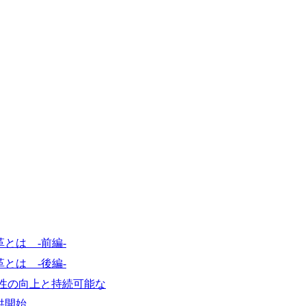
基本 強く「個人」の成⾧を重視するカ
Readyになれば上がれる環境となって
グファームの立ち上げフェーズに関わる
経験者の場合は、自らチームを立ち上げ
リバリー活動ができる(スタートアップ
ど) シンプレクスの顧客基盤、エンジ
立ち上げが経験できる 2026年8月21日(金) 19:
(水) 16:00 ※参加状況によっては抽
たび、ファーム経験者の方を対象にした
ント」を開催いたします。 カジュアル
ので、ぜひご参加ください。 当日はXspear
の他現場社員が複数名参加する予定です！ 
な場所については参加者の方へ個別でご
マネージャー以上の職務を担当している
とは -前編-
とは -後編-
優位性の向上と持続可能な
供開始