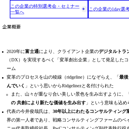
この企業の特別選考会・セミナー
この企業の1day選
一覧へ
企業概要
2020年に
富士通
により、クライアント企業の
デジタルトラ
（DX）を実現するべく「変革創出企業」として発足した
ーム
変革のプロセスを山の稜線（ridgeline）になぞらえ、「
最後
んでいく
」という思いからRidgelinezと名付けられた
また、山々が重なり合い美しい景色を生み出すように、
の 共創により新たな価値を生み出す
」という意味も込め
代表の今井俊哉氏は、
30年以上にわたるコンサルティング
界の第一人者であり、戦略コンサルティングファームのベ
ニー代表取締役社長、PwCコンサルティング副代表執行役を経たの