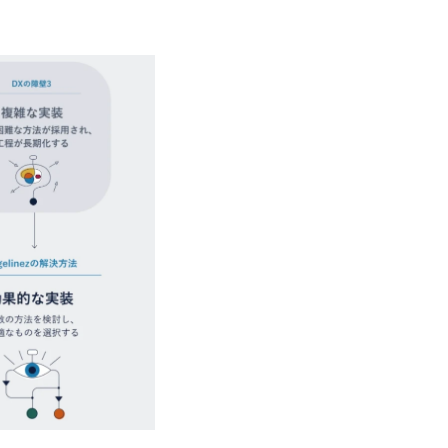
ューションを裁量をもって経験できる ・
子を育てるすべての従業員※期間：通算3
サルファーム経験者】 ・専門領域に軸
での子を育てるすべての従業員 1日2時
きる環境 ・タイトルアップでのオファー
繰り下げが可能 子の看護休暇： 子1人
実力主義でプロモーションできる（ダブ
することも可能 家族看護休暇： 5日まで取得でき、1時間単位で取得することも可
ｍｔｇでこまめに社員のキャリアについ
能 【独身寮、住宅手当制度など】 独身
ャリアを反映できるｐｊにアサインして
の2つの寮があり、以下の入居基準を満た
ジーに強い部隊がいるため、エンジニア
満33歳までの独身者 ・自宅から勤務地
提供できる ・デリバリー中心の案件も
宅手当： 本社の近くには独身寮や社宅
裁量や得意領域に合わせた売り上げの立て方
当を支給します。 また、独身寮は男性
名超、売上今期18億円⇒来期30億円（い
女性には住宅手当を支給します。 住宅
ームである また、成長中ファームのた
規程で定める金額を会社が支払います。 
い(ボストン・コンサルティング・グループ出身者等 (h
費用は、会社が負担します。 2026年8月18日(火)
r/taketo_kajita/)） 多様なメン
6:00 応募をご検討されている方を対象
く、新たなチャレンジが可能 100名規
・【富山】半導体製造装置の生産エンジ
グファームや総合系コンサルティングフ
候補・リーダークラス ・【砺波】半導
ー、外資系金融機関など多彩な出自で構
程の管理業務) ※主任候補・リーダークラス オン
ロジェクトワークが可能 総合コンサル
しは不要です。ご質問頂く際のみ、顔出
ライアントに対して様々なプロジェクト
いテーマのチャレンジ機会を提供してい
職率10％以下、未経験3年未満の離職率
と同水準以上の報酬制度であり、ファー