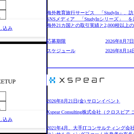
205%の売上成長を遂げるなど、急速な成
改革、IT戦略立案、IT導入までをワン
海外教育旅行サービス 「StudyIn」、訪日
ームである。 ​- 2025年1月時点で従業
～
SNSメディア 「StudyInシリーズ
「人」にフォーカスを当てたコンサルテ
海外21カ国との取引実績と2,000校以
し込み
としたサービスを提供している。 ​- - 
ービスを提供している 動画メディア事業を基盤として、留学支援・訪日教育旅
ベストカンパニー」に選出され、社員モチ
行・SNSマーケティング事業を展開している
応募期限
2026年8月7日(
大手コンサルティングファームやSIer
という選択肢を Vision:世界を代表する
活躍している。 年間休日120日以上、完
INTEGRITY誠実であろう 素直に心
スケジュール
2026年8月14日
率46.3%）、特別休暇5日など、充実し
謙虚な姿勢でウソやグチを言わない BE 
間は25時間であり、ワークライフバランス
敗を恐れずにふみだす、執着心をもって没頭
レク制度や入社者歓迎会、全社員集会、
ずから決めてみずから動く、全体最適で考
や健康をサポートする取り組みが充実している。 2026年8月13日(木) 19
ドにこだわろう 今すぐ決める、すばやく
予定 2026年8月7日(金) 16:00 
EETUP
う 逆境でもブレずに続ける、改善サイクル
問コーナーなどを盛り込んだ業界セミナ
年8月14日(金) 19:00〜20:00 (60分) 2
ンケート結果 満足度：100％ 感想一
として「まず会社を知っていただく場」
りしていた部分が明確になりました」「
いため、キャリアを検討中の段階の方に
2026年8月21日(金) サロンイベント
る方の体感的なお話を伺うことができ、
という日程のため、在職中の方も有給を
～
M)
Xspear Consulting株式会社（クロ
参加いただけます。帰省先からのオンライ
し込み
ム ・会社説明(40分) 教育旅行事業の
開/入社後のキャリアパス ・質疑応答(20分) 
2021年4月、大手ITコンサルティング
ケティングなど、ビジネスサイドでのキ