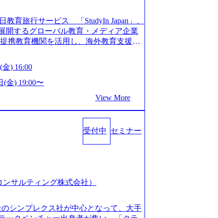
長を遂げている。 ​ 新規事業立案から業務
ストップで提供するコンサルティングファ
教育旅行サービス 「StudyIn Japan」、
員数1,209名を擁し、事業拡大を続けている。
」 を展開するグローバル教育・メディア企業
ィング会社として、社員の人間力を強み
上の提携教育機関を活用し、海外教育支援サ
2018年から6年連続で「働きがいのある会社
ベーションが高いと評価されている。 ​
 Mission:より多くの人に、グローバル
金) 16:00
、事業会社出身者など、多様な経歴の社員が
、ライフチェンジ・インフラになる Value：
全週休2日制、有給休暇初年度10日（消化
を開いて伝える、自責かつ利他の精神で動く、
(金) 19:00〜
た休暇制度を整備している。 ​ 月平均残業時
CRAZY熱狂しよう 10倍思考で攻める、失
View More
を重視した働き方が可能である。 ​ スポ
する OWNERSHIP当事者であろう み
リフレッシュ休暇など、社員同士の交流
える、チームを巻き込む SPEEDスピー
:00～20:30
動く、まず成果物をだす GRITやり抜こ
コンサル業界の動向や業務内容・会社説明・匿名の質
受付中
セミナー
を回す、結果が出るまでやり抜く 2026
ーを実施しています。 ●前回開催時のア
026年8月7日(金) 16:00 本説明会は、選考の前段
例：「コンサルタントへのイメージのぼんや
として設けたものです。評価の場ではな
業界の全体感や実際に働いていらっしゃ
もご参加いただけます。 連休中の平日夜
参考になりました」 オンライン(ZOO
取得することなく、現職への配慮なくご
スピア コンサルティング株式会社）
ン参加も可能です。 ● 当日のプログラ
内容とビジネスモデル/今後の構想・事業展
オンライン (Google Meet) ・営業・マー
会社のシンプレクス社が中心となって、大手
ャリアを検討されている方 ・転職を具体