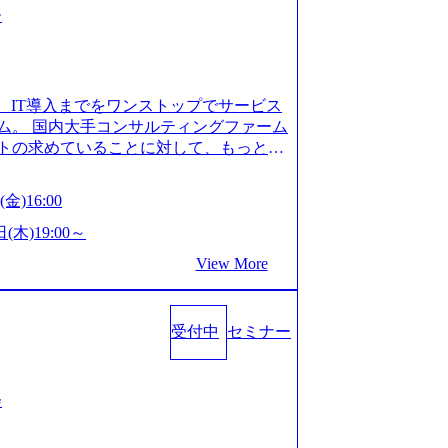
ー
、IT導入までをワンストップでサービス
ム。 国内大手コンサルティングファーム
トの求めていることに対して、もっと自
」「胸を張って会社が好きだと言えるよ
いで会社を設立 PwC・アクセンチュア
金)16:00
はじめ、SIerや事業会社出身者など、
やすく魅力的な環境が整っているため、
(木)19:00～
会社」に4年連続ベストカンパニーに選出
View More
 事業/IT戦略立案や各種プロジェクトマネ
援までワンストップでサービスを提供す
ョンを掲げ、クライアント目線のきめ細
受付中
セミナー
求めていることは何かを追究し、本当に
年創業ながら、従業員数が1年で300人強増
場を目指し、さらに採用のスピードを上げて
る唯一無二のコンサルティングファーム
会
ンタビュー】 (https://my-vision.
interview01) ノースサンドは2015年に設立され、前年比