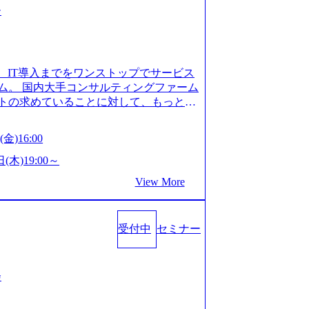
ー
、IT導入までをワンストップでサービス
ム。 国内大手コンサルティングファーム
トの求めていることに対して、もっと自
」「胸を張って会社が好きだと言えるよ
いで会社を設立 PwC・アクセンチュア
金)16:00
はじめ、SIerや事業会社出身者など、
やすく魅力的な環境が整っているため、
(木)19:00～
会社」に4年連続ベストカンパニーに選出
View More
 事業/IT戦略立案や各種プロジェクトマネ
援までワンストップでサービスを提供す
ョンを掲げ、クライアント目線のきめ細
受付中
セミナー
求めていることは何かを追究し、本当に
年創業ながら、従業員数が1年で300人強増
場を目指し、さらに採用のスピードを上げて
る唯一無二のコンサルティングファーム
会
ンタビュー】 (https://my-vision.
interview01) ノースサンドは2015年に設立され、前年比