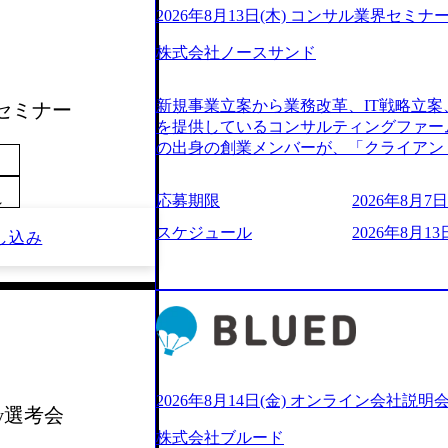
2026年8月13日(木) コンサル業界セミナ
株式会社ノースサンド
新規事業立案から業務改革、IT戦略立案
社セミナー
を提供しているコンサルティングファー
の出身の創業メンバーが、「クライアン
由に誠実に提案できる会社をつくりたい
うな家族的な組織をつくりたい」という想
応募期限
2026年8月7日(
～
といった大手コンサルティングファームを
様々な経歴の社員が活躍しており、働き
スケジュール
2026年8月13日
し込み
定着率が高いことから「働きがいのある
されている。 残業時間は平均30時間程度
ジメント、最先端テクノロジーの導入支
る。「世界をデザインする」というビジ
やかな気配りで、クライアントが本当に
価値のある成果を提供している。 2015
加の736名（2024年1月）に到達。上
いる。 人にフォーカスをして急成長す
2026年8月14日(金) オンライン会社説明
ay選考会
【株式会社ノースサンド 執行役員新山氏、庄司氏イ
株式会社ブルード
co.jp/consulting-firm/northsand/