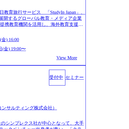
長を遂げている。 ​ 新規事業立案から業務
ストップで提供するコンサルティングファ
教育旅行サービス 「StudyIn Japan」、
員数1,209名を擁し、事業拡大を続けている。
」 を展開するグローバル教育・メディア企業
ィング会社として、社員の人間力を強み
上の提携教育機関を活用し、海外教育支援サ
2018年から6年連続で「働きがいのある会社
ベーションが高いと評価されている。 ​
 Mission:より多くの人に、グローバル
金) 16:00
、事業会社出身者など、多様な経歴の社員が
、ライフチェンジ・インフラになる Value：
全週休2日制、有給休暇初年度10日（消化
を開いて伝える、自責かつ利他の精神で動く、
(金) 19:00〜
た休暇制度を整備している。 ​ 月平均残業時
CRAZY熱狂しよう 10倍思考で攻める、失
View More
を重視した働き方が可能である。 ​ スポ
する OWNERSHIP当事者であろう み
リフレッシュ休暇など、社員同士の交流
える、チームを巻き込む SPEEDスピー
:00～20:30
動く、まず成果物をだす GRITやり抜こ
コンサル業界の動向や業務内容・会社説明・匿名の質
受付中
セミナー
を回す、結果が出るまでやり抜く 2026
ーを実施しています。 ●前回開催時のア
026年8月7日(金) 16:00 本説明会は、選考の前段
例：「コンサルタントへのイメージのぼんや
として設けたものです。評価の場ではな
業界の全体感や実際に働いていらっしゃ
もご参加いただけます。 連休中の平日夜
参考になりました」 オンライン(ZOO
取得することなく、現職への配慮なくご
スピア コンサルティング株式会社）
ン参加も可能です。 ● 当日のプログラ
内容とビジネスモデル/今後の構想・事業展
オンライン (Google Meet) ・営業・マー
会社のシンプレクス社が中心となって、大手
ャリアを検討されている方 ・転職を具体