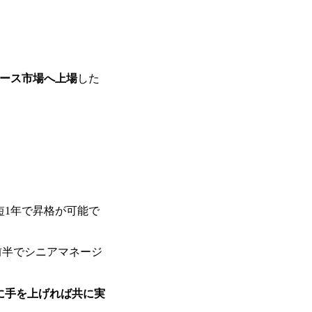
基本 強く「個人」の成⾧を重視するカ
Readyになれば上がれる環境となって
グファームの立ち上げフェーズに関わる
経験者の場合は、自らチームを立ち上げ
リバリー活動ができる(スタートアップ
ど) シンプレクスの顧客基盤、エンジ
グロース市場へ上場
した
立ち上げが経験できる 2026年8月21日(金) 19:
(水) 16:00 ※参加状況によっては抽
たび、ファーム経験者の方を対象にした
ント」を開催いたします。 カジュアル
ので、ぜひご参加ください。 当日はXspear
の他現場社員が複数名参加する予定です！ 
な場所については参加者の方へ個別でご
マネージャー以上の職務を担当している
短1年で昇格が可能で
前半でシニアマネージ
に手を上げれば共に実