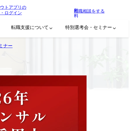
ウトアプリの
無
転職相談をする
・ログイン
料
転職支援について
特別選考会・セミナー
セミナー