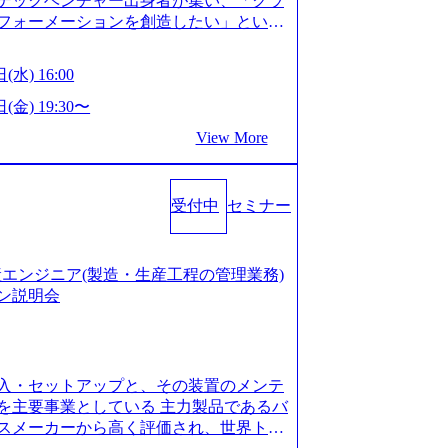
テックベンチャー出身者が集い、「クラ
たい段階の方 ・東京・大阪での勤務を希
フォーメーションを創造したい」という
クノロジーがビジネスの成功に大きな影響
ってFintech業界を中心に最先端テクノ
(水) 16:00
ウハウを活かしつつ、あらゆる業種・業
支援するために、戦略策定、組織改革、
(金) 19:30〜
ンサルティングサービスを一気通貫で提
View More
ィングファーム） 社名の由来は”DXエ
mplexないでは金融以外の領域にX（クロ
は金融が強い企業として認知されていたが、
受付中
セミナー
ToC事業を始め、パブリック、製造業、
強みのあるファーム。 ワンプール制では
を活用したいなどの希望は考慮してのア
たい方でも幅広に経験を積みたい方でも、
の生産エンジニア(製造・生産工程の管理業務)
age.googleapis.com/our-vision-pr
ン説明会
925204135_93b1bff3-f71c-4bc9-8bd9-72a8a482
is.com/our-vision-production.appspot.com/pu
-4e86-a85a-8649e1c532f9_956x512.webp http
ction.appspot.com/public/images/202505021528
入・セットアップと、その装置のメンテ
1x517.webp https://storage.googleapis.com/ou
ages/20250502152831_721b100c-62c9-4258-aa0
を主要事業としている 主力製品であるバ
シンプレクス社は、FinTech領域に強みを持つITコン
スメーカーから高く評価され、世界トッ
界のFinTech RankingsTop 100企