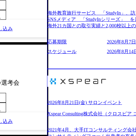
205%の売上成長を遂げるなど、急速な成
改革、IT戦略立案、IT導入までをワン
海外教育旅行サービス 「StudyIn」、訪日
ームである。 ​- 2025年1月時点で従業
～
SNSメディア 「StudyInシリーズ
「人」にフォーカスを当てたコンサルテ
海外21カ国との取引実績と2,000校以
し込み
としたサービスを提供している。 ​- - 
ービスを提供している 動画メディア事業を基盤として、留学支援・訪日教育旅
ベストカンパニー」に選出され、社員モチ
行・SNSマーケティング事業を展開している
応募期限
2026年8月7日(
大手コンサルティングファームやSIer
という選択肢を Vision:世界を代表する
活躍している。 年間休日120日以上、完
INTEGRITY誠実であろう 素直に心
スケジュール
2026年8月14日
率46.3%）、特別休暇5日など、充実し
謙虚な姿勢でウソやグチを言わない BE 
間は25時間であり、ワークライフバランス
敗を恐れずにふみだす、執着心をもって没頭
レク制度や入社者歓迎会、全社員集会、
ずから決めてみずから動く、全体最適で考
や健康をサポートする取り組みが充実している。 2026年8月13日(木) 19
ドにこだわろう 今すぐ決める、すばやく
予定 2026年8月7日(金) 16:00 
ay選考会
う 逆境でもブレずに続ける、改善サイクル
問コーナーなどを盛り込んだ業界セミナ
年8月14日(金) 19:00〜20:00 (60分) 2
ンケート結果 満足度：100％ 感想一
として「まず会社を知っていただく場」
りしていた部分が明確になりました」「
いため、キャリアを検討中の段階の方に
2026年8月21日(金) サロンイベント
る方の体感的なお話を伺うことができ、
という日程のため、在職中の方も有給を
～
M)
Xspear Consulting株式会社（クロ
参加いただけます。帰省先からのオンライ
し込み
ム ・会社説明(40分) 教育旅行事業の
開/入社後のキャリアパス ・質疑応答(20分) 
2021年4月、大手ITコンサルティング
ケティングなど、ビジネスサイドでのキ