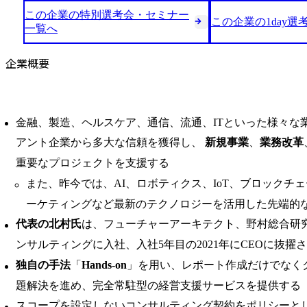
この企業の特別選考会・セミナー
この企業の1day選
一覧へ
企業概要
金融、製造、ヘルスケア、通信、流通、ITといった様々な
アント企業から多大な信頼を獲得し、
新規事業
、
業務改革
重要なプロジェクトを支援する
また、昨今では、AI、ロボティクス、IoT、ブロックチ
ーケティングなど最新のテクノロジーを活用した先端的
代表の北村氏
は、フューチャーアーキテクト、野村総合研
ンサルティングに入社、入社5年目の2021年にCEOに抜擢
独自の手法
「
Hands-on
」を用い、レポート作成だけでなく
題解決を進め、完全常駐型の経営支援サービスを提供する
スコープを設定しないコンサルティング契約をポリシーと