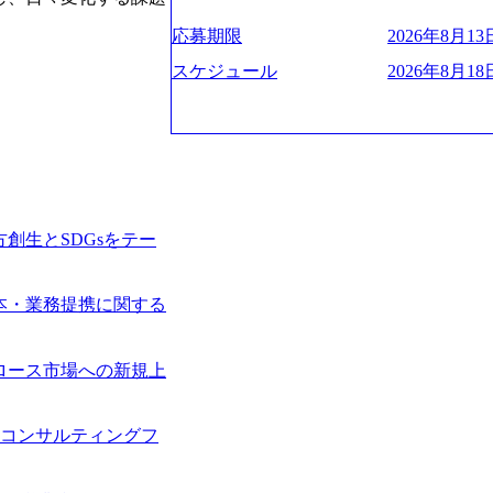
プクラスのシェアを有している 技術と
業にも選出されている。ITコンサルテ
決に貢献することを目指している Mission
応募期限
2026年8月13日
行う「一気通貫体制」が特長 ビジネス
未来につなぐベストパートナー Value:
Xspearと、最先端テクノロジーに深
AIの加速等により半導体需要は世界中
スケジュール
2026年8月18日
社との協力体制を築いている Xspear
装置の需要も伸長中 https://storage.googleapis.c
あり、システム開発を担当することはない https://stor
blic/images/20260224131045_0fee4978-bb2
oduction.appspot.com/public/images/202409
ttps://storage.googleapis.com/our-vision-pro
16a2_1153x543.webp メンバー情報 (https:/
1052_2abe7cb8-329e-4a45-a8f5-73d9728b2cd7
com/our-vision-production.appspot.com/pub
山 昇吾氏: ベイカレントにてIT戦略
66-aea4-924f21977d35_1200x460.webp https:/
業戦略、成長戦略、PMI推進、業務改革
n.appspot.com/public/images/202602241311
氏：新卒でベイカレントに入社し最年少ディレ
1200x386.webp グローバル人財
創生とSDGsをテー
威人氏：BCG出身。金融業界における
のポイントを掴み実践に強くなるための
強みを持ち、メディア・エンタメ業界にお
イザーによる自身のキャリア構築をめざ
立案を得意とする。 - 藏満 一馬氏：
現場を含む全部門でフレックスタイム制
本・業務提携に関する
戦略策定、新規事業立案、組織変革、規
労働時間の範囲内で、出社・退社の時刻
る。 - 天野 善仁氏：19卒PwC出身。X
バランスを図りながら効率的に働くことが
ビューページ (https://www.xspear.co.jp
ロース市場への新規上
2日制 2025年度の年間休日は125日（
り──コンサル業界の風雲児に聞く。“これから”
年間24日（4月1日入社の場合）で、入
usinessinsider.jp/article/20250205-sim
数は、翌年度に繰り越すことができます
得 (https://www.agara.co.jp/article/
手コンサルティングフ
は異なりますが、3～7日の連続休暇を取
港区の行政手続き100%デジタル化を支援 (https://ww
で定める勤続年数ごとに、連続5日のリ
【未経験者】 ・年収UPでのオファー 
子の看護、介護などの制度】 育児休暇： 