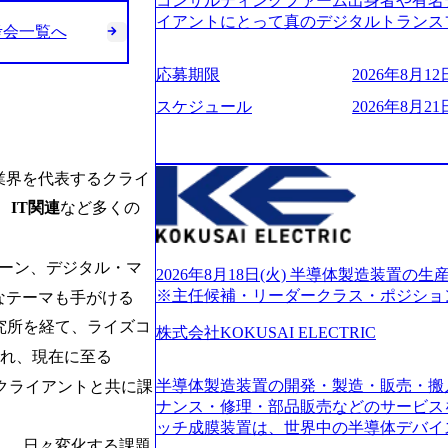
コンサルティングファーム出身者や有名
的に決めてはいないが、情報収集を進め
イアントにとって真のデジタルトランス
考会一覧へ
望される方
想いの下で立ち上げた新鋭ファーム テ
力を持つDX時代において、20年以上にわた
応募期限
2026年8月12日
ロジーを提供してきたシンプレクスのノ
界のクライアントの企業価値の最大化を
スケジュール
2026年8月21日
人材育成、業務改善、実行支援などのコ
供するのが特徴（いわゆる総合コンサルテ
リアにSpir（槍）を指して切り開く””si
業界を代表するクライ
ス）していく”という位置づけ 一昔前
、
IT関連
など多くの
現在金融の売上割合は全体の3割。現在は
通信、エンタメ、教育、保健など幅広く
あるが、社員の興味のある分野やスキル
ェーン、デジタル・マ
サイン。 そのため、専門性を身に着け
2026年8月18日(火) 半導体製造装置
キャリア形成が柔軟に可能な環境である。 https://stor
※主任候補・リーダークラス・ポジショ
なテーマも手がける
oduction.appspot.com/public/images/20240
究所を経て、ライズコ
6007_1200x554.webp https://storage.googleap
株式会社KOKUSAI ELECTRIC
blic/images/20250502152751_46c65543-87ef
され、現在に至る
s://storage.googleapis.com/our-vision-produ
半導体製造装置の開発・製造・販売・搬
04_ba6aaa1a-9ffc-4f2a-9b40-06fff8ee19af_96
クライアントと共に課
r-vision-production.appspot.com/public/im
ナンス・修理・部品販売などのサービス
e-97182898115f_960x510.webp 
ッチ成膜装置は、世界中の半導体デバイ
サルティング会社で、NRI、NTTDATAと同じく世
し、日々変化する課題