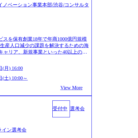
ジタルイノベーション事業本部/渋谷/コンサルタ
ビスを保有創業18年で年商1000億円規模
齢生産人口減少の課題を解決するための海
キャリア、新規事業といった40以上の事
体制をとっており社内で新しい事業開発な
、事業創造の自由度が高い https://st
(月) 16:00
.appspot.com/public/images/20240925162633_7
dff_1200x644.webp レバレジーズ株式会社 会社説
(土) 10:00～
ages-hui-she-shao-jie-zi-liao-zhong-tu-cai-yo
View More
サービス」「カルチャー」など、レバレジーズの
.leverages.jp/) レバレジーズグローバル、
」を受託 (https://prtimes.jp/
受付中
選考会
10591.html) レバレジーズ、モチベーション管理システ
in/html/rd/p/000000622.000010591.html)
www.youtube.com/@leveragesCh) レバ
https://www.youtube.com/watc
ンライン選考会
活躍するメンバー紹介！〜 営業職種編 〜 (http