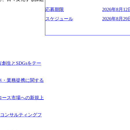
お届けするのは単なるレポートではなく
ハラスメント抑止に向けた研修の拡充、
く、高い貢献度を実感できます。 ● 勤務地 東京都渋谷区渋谷3丁目6-7 渋谷
es/view/00694812) “失われた30年
ベインは1973年に創業された。クライ
進する 育休取得率は男性65%、女性10
ワー 事業所内禁煙(入居する施設に喫煙
s://www.businessinsider.jp/pos
応募期限
2026年8月12日
よう、カスタマイズされた戦略を策定し
管理職率も21.8%（2023年12月時点）と
の喫煙を全面的に禁止 ・禁煙サポート制度
の可視化を支援 「インパクト加重会計
行動に落とし込んでいる。 徹底した「
スケジュール
2026年8月29日
日(土) 面接枠 ①10時開始、②11時開始、③12時開始 2026年8月10日(月) 16:00 各回5
れかのご経験をお持ちの方 ・システム・
トを算出 (https://prtimes.jp/main/html/rd
テンシャル実現を目標に、具体的に目に
0分程度を想定 オンライン 書類選考通過
義～基本設計など上流経験2年以上 ・PM
て20年近く成長を続けており、2022年3月
社戦略やトランスフォーメーション案件
詳細設計までのいずれかの上流工程の経
破が目前となった 2023年4月1日時点で
るものとして「True North」（真北
験 ・お客様との折衝経験、交渉経験 ・
数の規模のコンサルティング会社となり
傾いて見えるTrue Northとは磁北で
組まれたご経験 ・アジャイル/スクラムへ
業的な柔らかい雰囲気が特徴的で、従業
答えや、単に理論的に正しいが実行不可
シップが取れる方/一人称で主体的に動け
たオンボーディング支援(入社時に10日
値を追求した本当の答えを提供したい、
素直に受け取れる方 ・推進力のある方
魅力に感じ、他Big4ではなくアビームを
る信念であり、カルチャーにもなってい
創生とSDGsをテー
じめとしたシステム、とイメージされる
プロジェクトへのアサインや海外オフィ
や新規事業立案などのトップラインを上
ている。東京オフィスに来るグローバル
ーツ&エンターテイメント領域ではBig
ムで活動している。プロボノ活動にも力
本・業務提携に関する
を誇る 社員の多様化する生活スタイル
Oなどの非営利団体に無償でコンサルティン
場環境を実現するため、さまざまなサポ
(土) の対面Kick-offイベントを皮切り
性の活躍推進などの取り組み、また、フ
8月29日(土)10:00～13:30 2026年8月12日(水
ロース市場への新規上
度、フルリモート制度などの多様な働き
kyo Be Bold Program (女性候
026年8月23日(日) 9:00～18:00終了 2026年
ライアントに斬新なソリューションを提
ainable SCM SU 1day選考会を開催い
手コンサルティングフ
に、チームのダイバーシティは欠かせま
「物流・調達コストの構造改革」といっ
持つ女性の皆様に多数ご参画頂きたいと考
トがこれから取組むべき「グリーントラ
経験では難しいのではないか」、「実際