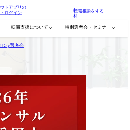
ウトアプリの
無
転職相談をする
・ログイン
料
転職支援について
特別選考会・セミナー
1Day選考会