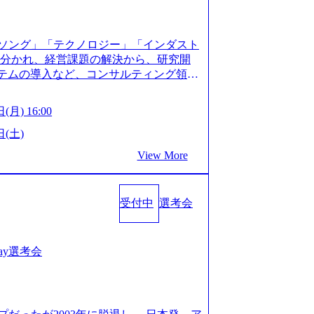
XJ7Eam0onXA) 創業以来黒字を維持し、急成長中であ
性を持つ企業へと成長している 10年後
メガベンチャー。創業から黒字経営。年間
ソング」「テクノロジー」「インダスト
ision-production.appspot.com/public/images/
に分かれ、経営課題の解決から、研究開
587f843fdf6_1200x471.webp https://storage.
ステムの導入など、コンサルティング領域
pot.com/public/images/20251030164946_dc0888
提供まで一貫して支援する総合系・IT系
1200x666.webp 年間100億円規模の投資の元、10以
に良質な顧客基盤を築いており、Fortu
々な業界を経験することが可能 社内転職
(月) 16:00
業をクライアントとして抱えている 手掛けたプロ
に着けることが可能 事業開発・運用を内包
おけるグローバル化」「資生堂グループ
日(土)
。社内スカウトや社内公募制度を用いて
トウッドの製品開発」など多岐にわたる コ
ge.googleapis.com/our-vision-prod
View More
DIと合弁会社「ARISE analytics」
0165942_70f09968-1b27-43e6-b849-1cd107c4f4
クス技術で新たなイノベーションを創出
WLB／待遇 内装8億円超のかっこいいオフィスがあ
用資料 (https://www.accentur
目ランキング受賞歴多数 あえての未上場
受付中
選考会
-com/document-2/Accenture-Recruiting-Brochur
造の自由度が高く、赤字事業でも投資し
.accenture.com/content/dam/accenture/f
 対面でのコミュニケーションメリットを
en-brochure.pdf#zoom=50) 社員発信のキャリアブ
.2時間、有休消化率81%(2024年度の
logs/japan-careers-blog) 江川社長が語る「105点
1day選考会
土) 10:00～最長16:00 2026年8月10
l/gen/19/00604/021600008/) 規模拡大で成功する
る場合は、厳正なる審査の上参加者を決定させ
nd.jp/articles/-/346218) 大手広告代理
の流れ 受付 → 会社説明会 → 面接(会社
(https://markezine.jp/articl
ートにて実施します。 ※参加される方に個
コンサルタントへ。会社に入って、何が変わった？
。 ※通常の選考フローと異なり、事前に