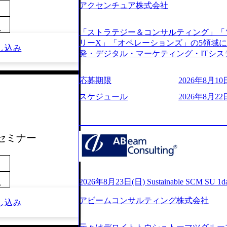
アクセンチュア株式会社
s://www.youtube.com/watch?v=
りながら安定した事業を展開し、高い安定
に1兆円を目指す日本にもなかなかない
～
「ストラテジー＆コンサルティング」「
130%成長 https://storage.googleapis.com/our-v
リーX」「オペレーションズ」の5領域
し込み
20251030164405_5c527843-d227-4df8-b86c-5
発・デジタル・マーケティング・ITシ
googleapis.com/our-vision-production.apps
からその実行的側面であるITサービスの
f6-0539-4887-84d7-34c8d8544226_
ファームである あらゆる産業において非常
上もの新規事業を立ち上げているため様
応募期限
2026年8月10日
ne Global 500社の80％以上の企
が活発であり、多様なスキルを1社で身
ジェクトは「ファーストリテイリングに
スケジュール
2026年8月22
かする「オールインハウス」型の組織体
のDX化支援」「ヴィヴィアン・ウエス
主体的かつ柔軟なキャリア形成が可能。 https://stora
ンサルティング活動のみならず、2021年にはKD
uction.appspot.com/public/images/2025103
を設立し、人工知能とデータアナリティ
88_1200x698.webp ## 働き方／
社セミナー
する活動や、デジタル人材育成の支援も盛んに行う 採
り、 働き甲斐のあるランキング、新卒注
e.com/content/dam/accenture/final/accenture
であり株主からの圧力がないため事業創
e.pdf#zoom=50) 女性の活躍について (https://www
て長期的な成長を若手に任せられる環境
inal/careers/corporate/document/wom
重視するため出社勤務。1日の労働時間平均9
ログ (https://www.accenture.com/jp-ja/b
2026年8月23日(日) Sustainable SCM SU 
年間データ、エンジニア組織） 2026年8月22日(
～
経営」 (https://business.nikkei.com/atc
日(月) 16:00 ※応募者が定員を上回
アビームコンサルティング株式会社
理由【コンサル業界俯瞰マップ】 (https://diamo
し込み
ていただきます。ご了承ください。 ● 当日
店出身者などマーケティングのトップ人材が集結するワケ 
説明会終了後、随時ご案内) ※全てリモ
e/detail/45446) エンジニアから
別に当日の面接案内をお送りいたします