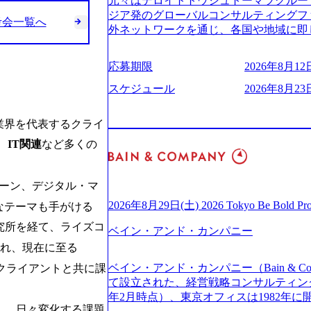
元々はデロイトトウシュトーマツグループ
(https://www.businessinsider.jp
適性検査をご受検いただきます。 ● 詳
ジア発のグローバルコンサルティングフ
考会一覧へ
ライゼーション (https://www.accenture.com/jp-ja
ションサーチになります。 ご経験やス
外ネットワークを通じ、各国や地域に即
ustomization) 大正製薬：ITカーブアウト支援 (http
下のいずれかの役割でご活躍いただきま
る日系最大級の総合コンサルティングファーム 『B
ies/consulting/taisho-pharmace
用となります。 ※案件によっては客先に
ンドメッセージに掲げ、企業や組織の変
ンク：初のオンライン開催「SoftBank Wor
応募期限
2026年8月12日
サルタント＞ Webアプリケーション、S
未来のありたい姿を実現するとともに、
s://www.accenture.com/jp-ja/case-studie
ー・スタートアップ企業に対する課題解
価値及び経済的価値の追求にも貢献 NE
スケジュール
2026年8月23日
業省：事業者の申請手続きを電子化する
規模基幹システムにおける最上流のPoC
NECのグループ会社であり、戦略、業務
例を実現 (https://www.accenture.com/jp-ja/case-
メント支援までを一気通貫で担当していま
グなどの専門知識と、豊富な経験を持つ約
業界を代表するクライ
network)（公共サービス） カルビー：SA
を活用し、顧客の業務革新と効率化の実現に
有する 金融、製造、流通、エネルギー
ps://www.accenture.com/jp-ja/case-studie
を深くヒアリングし、企画構想からアジ
、
IT関連
など多くの
ライアントとしている SAP領域においては
ービス） 世界49カ国に約73万人以上（2
貫で推進していただきます。 プロジェ
以上、日本国内で企業最多の5,399件の
上の国の企業を顧客に売上641億ドルを誇
定義からテストまでの一連の工程におけ
る また、日本国内企業として最多の3,200
ており(会計系BIG4を上回る規模感)、
ェーン、デジタル・マ
析、顧客ヒアリング、戦略策定、技術選
資格も保有、さまざまな業界・業種での
ている、売上・従業員数共にこの8年間
す。 ＜SE＞ 参画いただく案件はプラ
を基に独自の方法論やテンプレートを開
2026年8月29日(土) 2026 Tokyo Be Bold Pr
なテーマも手がける
今後も高い成長が見込まれる 多くの技
発～テスト～リリース・リリース後対応
APコンサルティングサービスを提供する https://stor
ングに続いて日本国内2番目にSAP認定
究所を経て、ライズコ
画当初はご経験に応じたフェーズからご
ベイン・アンド・カンパニー
uction.appspot.com/public/images/2024092
特にIT領域に強みを持つ グローバルのポジションに自由に応募できる社内の転職
ポートしつつ、徐々に対応範囲を広げてい
d8_1200x678.webp アビームコンサルティング会
され、現在に至る
ツール「キャリアズ・マーケットプレイ
的な品質向上を目的とし、プロジェクト
nt/dam/abeam/jp/ja/about/company/ABeamC
ベイン・アンド・カンパニー（Bain & Co
クライアントと共に課
引き留めを受けずに移動が可能である（異動
ただきます。 課題選定から顧客への企
WARD OF EXCELLENCE 202
て設立された、経営戦略コンサルティングフ
取得率など約10項目を数値化すること
していただきます。 アジャイル開発を
賞 (https://prtimes.jp/main/html/rd/p
年2月時点）、東京オフィスは1982年
成功した 18時以降の会議を原則禁止と
ながら改善サイクルを回すため、ご自身
ング、社員の健康改善を支援 食事・睡眠など可視化 (ht
し、日々変化する課題