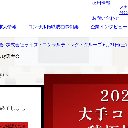
採用情報
スカ
登録
お問い合わせ
求人情報
コンサル転職成功事例集
企業インタビュー
考会
>
株式会社ライズ・コンサルティング・グループ 6月21日(土) 
Day選考会
さい。
終了しまし
をご確認くださ