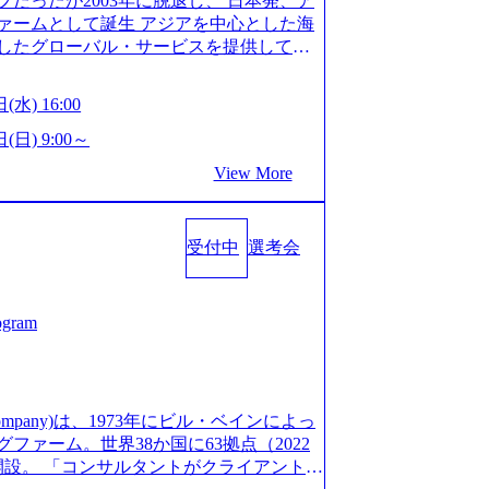
だったが2003年に脱退し、 日本発、ア
/post-288838) プラダ：ラグジュアリー製品のパーソナ
細 デジタルイノベーション事業部でのポジ
ァームとして誕生 アジアを中心とした海
/case-studies/song/prada-luxury-product-c
キル、そして適性や志向性に合わせて、以
したグローバル・サービスを提供してい
s://www.accenture.com/jp-ja/case-stud
す。 ※本求人はレバテック株式会社の雇
uild Beyond As One ®.』をブラ
utical)（ストラテジー & コンサルティング） ソフトバ
出向いての作業も発生します。 ＜ITコン
革を通じて社会や産業の課題を解決し、
ld 2020」でマーケ＆営業のDX実現 (http
(水) 16:00
aaS系の領域において、大手・ベンチャ
クライアント変革の確実な実現と社会的
s/communications-media/softbank)（通信） 経済産
決支援を行います。 直近の案件では、大
Cとの戦略的資本提携も実現して、現在は
(日) 9:00～
「保安ネット」を構築。省庁DXの先進事
(概念実証)支援から構想策定、開発マネジ
改革、IT、組織・人事、アウトソーシン
studies/public-service/meti-industry-safety-
View More
す。 生成AIなどの最新技術とシステム
6,000名を超えるプロフェッショナルを
P HANAの導入で基幹システムを刷新 (htt
貢献します。 ＜PL/PM＞ 顧客の要望
、情報通信、公共事業など幅広い分野をク
s/consumer-goods-services/calbee)（消費財・サ
ャイル開発による開発支援までを一気通
日本市場No.1を誇り、全世界で6,400件
024年5月時点）の社員を擁し、世界120以
クト提案・推進の中核として、企画・要件
受付中
選考会
SAP認定コンサルタント資格を取得してい
る 日本では2.3万人以上の従業員を擁し
る管理業務に加え、最上流での現状分
件のSAP S/4HANA®認定コンサルタント
営業利益率も約15％と驚異的な数字となっ
定、品質改善なども推進していただきま
プロジェクト実績と蓄積されたノウハウ
で4倍近くの成長を遂げていることから、
イム案件メインです。 要件定義～設計～開
発し、それらを活用してお客様に最適なS
ogram
術者を抱えており、アビームコンサルティ
まで一気通貫でご担当いただきます。 参
age.googleapis.com/our-vision-prod
コンサルタント制度の有資格者数が多く、
担当いただき、当社の社員が業務面をサ
5132728_996dc8f2-7d54-42b9-a7ae-8c532c52d3
ただきます。 ＜QAエンジニア＞ 本質
社資料 (https://www.abeam.com/conte
ス」が存在し、本ツールを活用で上司の
の上流(コンサルティング領域)から参画い
onsultingCompanyProfile_jpn_4.pdf) 『SAP A
mpany)は、1973年にビル・ベインによっ
者は年間約1,000名） 残業時間や有休
画提案、そして実行までを一気通貫で支援
4』において優秀賞「プロジェクト・アワード」を受
ァーム。世界38か国に63拠点（2022
で、実行前後で離職率を半減させることに
通じて顧客の要望や提案を柔軟に取り入れ
/000000010.000123981.html) アビームコンサルティ
に開設。 「コンサルタントがクライアントに
しているほか、在宅勤務制度の全社展開、
の提案がサービスに直接反映されやす
tps://www.nikkan.co.jp/articl