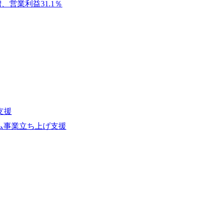
ーエコノミー(循環経済)」といった社
営業利益31.1％
か」、「ケース面接の経験がなく対策の
最新の事例などを基に企業の構造改革と
いただいているため、今回のプログラム
ェッショナルチームです。 今回1day
ルな交流、実際のプロジェクトのケース
す。 ・コンサルタント(調達改革・設備O&M
ッションを約1か月の期間に渡り行い、
SCM構想・PLM/MES改革)【SSC S
ト未経験の方でも、戦略コンサルタント
改革)【SSC SU】 ・SCM/ECMデータ・プロセ
ただきますので、戦略コンサルティング
tegy Unit(Strategy Consultant
ひご応募ください。 ● 応募後のフロー ・書類選考後、対象者の方にはWebテスト
ポジション)【SCS SU】 ※当日は全
を8月20日までに受験いただきます ・8
実施を予定しています ※1名あたりの拘
ます ・初回プログラム : 8月29日(土)10:
ています ※1次面接と最終面接の間を
プログラム期間中はコンサルタントとの
調整が叶わないケースもございます オン
ワークショップなどを実施します ・10月
支援
施する予定です ※ご都合が合わない方は
ム事業立ち上げ支援
ベイン東京オフィス(六本木) ※イベン
施 ※東京オフィスのみのご応募となり
受けいたしかねますのでご了承ください 
ちの方で、東京オフィスのコンサルタント
語・日本語ともにビジネスレベルの方 
試験N1またはそれ相当の上級レベルの日