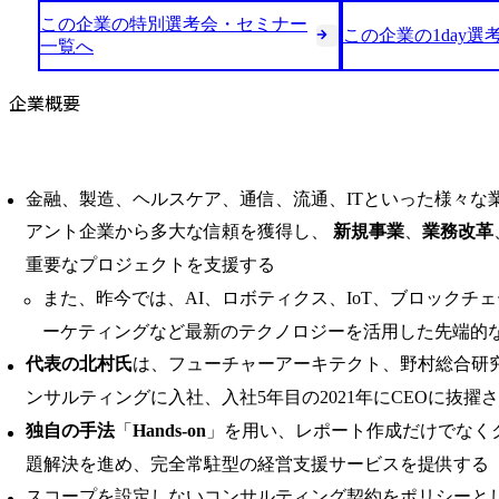
この企業の特別選考会・セミナー
この企業の1day選
一覧へ
企業概要
金融、製造、ヘルスケア、通信、流通、ITといった様々な
アント企業から多大な信頼を獲得し、
新規事業
、
業務改革
重要なプロジェクトを支援する
また、昨今では、AI、ロボティクス、IoT、ブロックチ
ーケティングなど最新のテクノロジーを活用した先端的
代表の北村氏
は、フューチャーアーキテクト、野村総合研
ンサルティングに入社、入社5年目の2021年にCEOに抜擢
独自の手法
「
Hands-on
」を用い、レポート作成だけでなく
題解決を進め、完全常駐型の経営支援サービスを提供する
スコープを設定しないコンサルティング契約をポリシーと