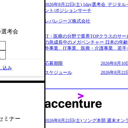
2026年8月22日(土) 1day選考会_デ
ント/ポジションサーチ
レバレジーズ株式会社
ay選考会
IT・医療の分野で業界TOPクラスのサー
の急成長中のメガベンチャー 日本の年
外事業、IT事業、医療・介護事業、若手
業を展開する オールインハウスの組織
～
どの人員調達できる 独立資本経営をとっており
応募期限
2026年8月10日
orage.googleapis.com/our-vision-production
し込み
242d0de-3e54-4f03-b076-00318d5c0
スケジュール
2026年8月22日
明資料 (https://speakerdeck.com/leverages/lever
ng-xiang-ke) 「働く人」「事業・
リアルを取り上げています！ (https://melev
大分県より「外国人留学生等受入環境整備事業委託業務
main/html/rd/p/000000612.0000
ム「NALYSYS」リリース (https://prtimes.jp/ma
YouTube（【公式】レバレジーズCh） (https://
社セミナー
レジーズで活躍するメンバー紹介！〜 管理職種編 〜 (
2026年8月22日(土) ソング本部 週末オ
h?v=RETwZKac2UI) レバレジーズで