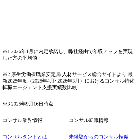
による開発支援までを一気通貫で推進していただきます。
プロジェクト提案・推進の中核として、企画・要件定義か
らテストまでの一連の工程における管理業務に加え、最上
流での現状分析、顧客ヒアリング、戦略策定、技術選定、
品質改善なども推進していただきます。 ＜SE＞ 参画いただ
く案件はプライム案件メインです。 要件定義～設計～開発
～テスト～リリース・リリース後対応まで一気通貫でご担
当いただきます。 参画当初はご経験に応じたフェーズから
※1 2026年1月に内定承諾し、弊社経由で年収アップを実現
ご担当いただき、当社の社員が業務面をサポートしつつ、
した方の平均値
徐々に対応範囲を広げていただきます。 ＜QAエンジニア＞
本質的な品質向上を目的とし、プロジェクトの上流(コンサ
ルティング領域)から参画いただきます。 課題選定から顧客
※2 厚生労働省職業安定局 人材サービス総合サイトより 最
への企画提案、そして実行までを一気通貫で支援していた
新2025年度（2025年4月~2026年3月）におけるコンサル特化
だきます。 アジャイル開発を通じて顧客の要望や提案を柔
転職エージェント支援実績数比較
軟に取り入れながら改善サイクルを回すため、ご自身の提
案がサービスに直接反映されやすく、高い貢献度を実感で
※3 2025年9月16日時点
きます。 ● 勤務地 東京都渋谷区渋谷3丁目6-7 渋谷金王タワ
ー 事業所内禁煙(入居する施設に喫煙専用室あり) ・就業規
則により就業時間内の喫煙を全面的に禁止 ・禁煙サポート
コンサル業界情報
コンサル転職情報
制度あり オンライン ● 必須要件 以下いずれかのご経験をお
持ちの方 ・システム・ソフトウェア開発経験3年以上 ・要
コンサルタントとは
未経験からのコンサル転職
件定義～基本設計など上流経験2年以上 ・PMO経験2年以上