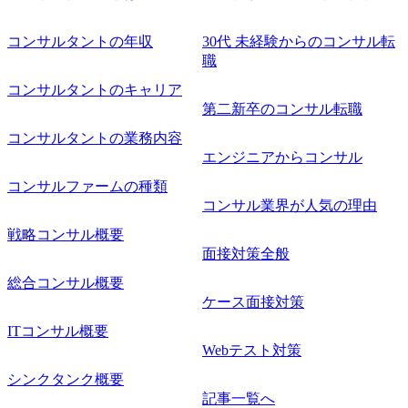
● 歓迎要件 ・要件定義から詳細設計までのいずれかの上流
工程の経験 ・サブリーダー以上のマネジメント経験 ・お客
コンサルタントの年収
30代 未経験からのコンサル転
様との折衝経験、交渉経験 ・組織課題に対して主体的に業
職
務改善に取り組まれたご経験 ・アジャイル/スクラムへの興
コンサルタントのキャリア
味関心 ● 求める人物像 ・リーダーシップが取れる方/一人称
で主体的に動ける方 ・年齢にこだわらず、アドバイスを素
第二新卒のコンサル転職
直に受け取れる方 ・推進力のある方
コンサルタントの業務内容
エンジニアからコンサル
コンサルファームの種類
コンサル業界が人気の理由
戦略コンサル概要
面接対策全般
総合コンサル概要
ケース面接対策
ITコンサル概要
Webテスト対策
シンクタンク概要
記事一覧へ