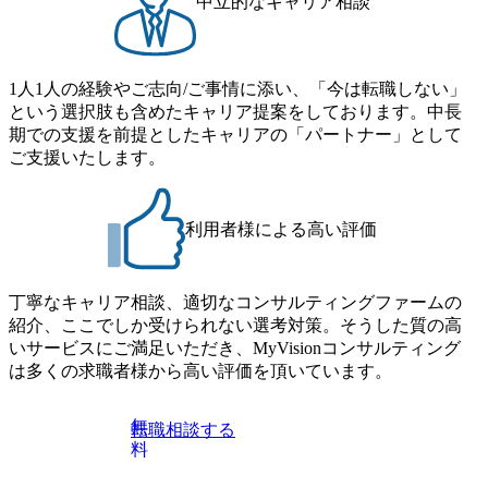
中立的なキャリア相談
9.2時間、有休消化率81%(2024年度の年間データ、エンジニ
B 書類選考通過後に、GAB試験に合格している方 ● テクノ
ア組織） 2026年8月22日(土) 10:00～最長16:00 2026年8月10
ロジーコンサルタント ・4年生大学卒業に限る ・大手総合
日(月) 16:00 ※応募者が定員を上回る場合は、厳正なる審査
コンサルティングファームのITコンサル部門におけるコン
の上参加者を決定させていただきます。ご了承ください。
1人1人の経験やご志向/ご事情に添い、「今は転職しない」
サルティング経験5年以上 ● 戦略コンサルタント ・4年生大
● 当日の流れ 受付 → 会社説明会 → 面接(会社説明会終了
という選択肢も含めたキャリア提案をしております。中長
学卒業に限る ・以下のいずれかの実務経験を有する方
後、随時ご案内) ※全てリモートにて実施します。 ※参加
期での支援を前提としたキャリアの「パートナー」として
- MBB及び戦略ファームでのコンサルティング経験2年以
される方に個別に当日の面接案内をお送りいたします。 ※
ご支援いたします。
上 - BIG4のStrategy部門におけるコンサルティング経験2
通常の選考フローと異なり、事前に適性検査をご受検いた
年以上 ● 求める人物像 ・高いコミュニケーション能力をお
だきます。 ● 詳細 デジタルイノベーション事業部でのポジ
持ちの方 ・最新のトレンド・テーマや事例にキャッチアッ
ションサーチになります。 ご経験やスキル、そして適性や
プし、バイタリティーを持ってチャレンジできる方 ・自ら
利用者様による高い評価
志向性に合わせて、以下のいずれかの役割でご活躍いただ
コンサル業界やクライアント動向を把握し、クライアント
きます。 ※本求人はレバテック株式会社の雇用となりま
や自社への提案などに積極的に関わることができる方 ・ス
す。 ※案件によっては客先に出向いての作業も発生しま
ケジューリング(優先順位付け含む)など、ビジネスベーシッ
丁寧なキャリア相談、適切なコンサルティングファームの
す。 ＜ITコンサルタント＞ Webアプリケーション、SaaS系
クスキルが習得できている方
紹介、ここでしか受けられない選考対策。そうした質の高
の領域において、大手・ベンチャー・スタートアップ企業
いサービスにご満足いただき、MyVisionコンサルティング
に対する課題解決支援を行います。 直近の案件では、大規
は多くの求職者様から高い評価を頂いています。
模基幹システムにおける最上流のPoC(概念実証)支援から構
想策定、開発マネジメント支援までを一気通貫で担当して
います。 生成AIなどの最新技術とシステムを活用し、顧客
無
転職相談する
の業務革新と効率化の実現に貢献します。 ＜PL/PM＞ 顧客
料
の要望を深くヒアリングし、企画構想からアジャイル開発