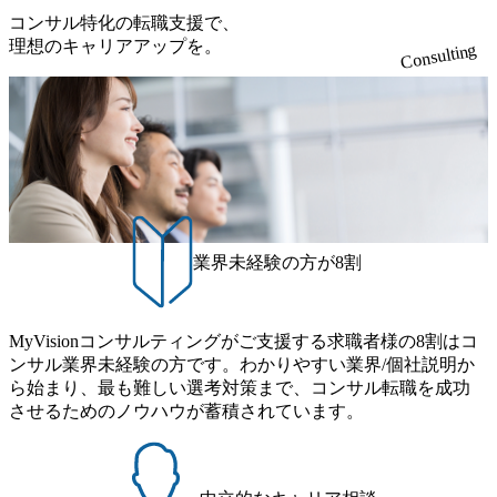
る 日本では2.3万人以上の従業員を擁しており(会計系BIG4
ンサルタントの総括責任者として、プロジェクトに関わ
来黒字を維持し、急成長中でありながら安定した事業を展
コンサル特化の転職支援で、
ミュニケーション能力をお持ちの方 ・最新のトレンド・テ
を上回る規模感)、営業利益率も約15％と驚異的な数字とな
り、クライアントとのリレーションを発展・拡大させるこ
開し、高い安定性を持つ企業へと成長している 10年後に1兆
理想のキャリアアップを。
ーマや事例にキャッチアップし、バイタリティーを持って
っている、売上・従業員数共にこの8年間で4倍近くの成長
Consulting
とをミッションとする。自社へ提言の質を常に高く担保す
円を目指す日本にもなかなかないメガベンチャー。創業か
チャレンジできる方 ・自らコンサル業界やクライアント動
を遂げていることから、今後も高い成長が見込まれる 多く
る責任を担う。 ● 裁量権 弊社は2019年11月に設立され、成
ら黒字経営。年間130%成長 https://storage.googleapis.com/our-
向を把握し、クライアントや自社への提案などに積極的に
の技術者を抱えており、アビームコンサルティングに続い
長期といわれるフェーズにあります。 事業・組織を拡大し
vision-production.appspot.com/public/images/20251030164405_5c
関わることができる方 ・スケジューリング(優先順位付け含
て日本国内2番目にSAP認定コンサルタント制度の有資格者
ていく時期のため、メンバーや組織がスケールしていく過
527843-d227-4df8-b86c-5587f843fdf6_1200x471.webp https://stor
む)など、ビジネスベーシックスキルが習得できている方
数が多く、特にIT領域に強みを持つ グローバルのポジショ
age.googleapis.com/our-vision-production.appspot.com/public/imag
程を体感できます。 また、希望者はパートナー以外でも大
ンに自由に応募できる社内の転職ツール「キャリアズ・マ
es/20251030164946_dc0888f6-0539-4887-84d7-34c8d8544226_1
手役員の方へのセールスにも参加できる環境です。 自ら案
200x666.webp 年間100億円規模の投資の元、10以上もの新規
ーケットプレイス」が存在し、本ツールを活用で上司の引
件を取り、プロジェクト体制を作っていくことも可能で
事業を立ち上げているため様々な業界を経験することが可
き留めを受けずに移動が可能である（異動者は年間約1,000
す。 ● 事業会社機能にも携われる 弊社にはコンサルティン
能 社内転職が活発であり、多様なスキルを1社で身に着ける
名） 残業時間や有休取得率など約10項目を数値化すること
グ事業以外にもSaaSプロダクト・メディア・地方創生事業
ことが可能 事業開発・運用を内包かする「オールインハウ
で、実行前後で離職率を半減させることに成功した 18時以
業界未経験の方が8割
があるため、上記事業に携わることも可能です。コンサル
ス」型の組織体。社内スカウトや社内公募制度を用いて主
降の会議を原則禁止としているほか、在宅勤務制度の全社
タントとしての経験を活かしながら自らプロダクト開発や
体的かつ柔軟なキャリア形成が可能。 https://storage.googleap
展開、ハラスメント抑止に向けた研修の拡充、社外窓口設
自社の業務改善ができます。(希望者のみとなります) ● BIG
is.com/our-vision-production.appspot.com/public/images/20251030
置など徹底的な仕組み化を推進する 育休取得率は男性6
4・アクセンチュアをはじめとした大手外資系コンサルファ
MyVisionコンサルティングがご支援する求職者様の8割はコ
165942_70f09968-1b27-43e6-b849-1cd107c4f488_1200x698.web
5%、女性100%と全国平均を上回る実績を持ち、女性の管理
ーム出身者が多く集まっています ● 平均年齢は35歳で、幅
ンサル業界未経験の方です。わかりやすい業界/個社説明か
p ## 働き方／WLB／待遇 内装8億円超のかっこいいオフィ
職率も21.8%（2023年12月時点）とフレキシブルな働き方を
広い年齢の方が活躍しています ● インダストリー・ソリュ
ら始まり、最も難しい選考対策まで、コンサル転職を成功
スがあり、 働き甲斐のあるランキング、新卒注目ランキン
提供 2026年8月22日(土) 9:00～19:30頃 ※選考会参加人数に
ーションで区切られていない組織です(ワンプール制) ● 海外
させるためのノウハウが蓄積されています。
グ受賞歴多数 あえての未上場であり株主からの圧力がない
より変動 2026年8月7日(金) 16:00 参加予定DTE ① MRS-IMS
事業拠点をシンガポールに設立し、グローバル案件に対応
ため事業創造の自由度が高く、赤字事業でも投資して長期
(旧ITXO-IMS) ② TS&T(旧TS&A) ③ CyberSecurity ④ IES ⑤ I
するコンサルティング体制を構築しています 東京都中央区
的な成長を若手に任せられる環境 対面でのコミュニケーシ
TS-Fukuoka ⑥ AMS-PRD ⑦ AMS-H&PS オンライン (Teams)
八重洲2-2-1 東京ミッドタウン八重洲 八重洲セントラルタワ
ョンメリットを重視するため出社勤務。1日の労働時間平均
ー8階 受動喫煙対策 : 執務室内禁煙、ビル内喫煙室あり WE