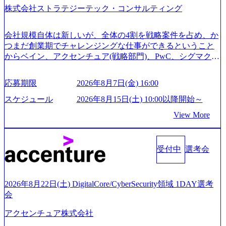
株式会社ストラテジーテック・コンサルティング
についてご連絡させていただきます。 ● 一日で最終面接ま
で完了する選考会となります 内定の判断がつかなかった場
合、後日面接や面談のお時間をいただく場合がございます
会社規模自体は新しいが、全体の4割を戦略案件を占め、か
● 面接、条件面談それぞれ最大1時間を想定しております ・
つまだ創業期でチャレンジングな仕事ができるということ
実施前日までに日程およびURLを共有させていただきます
からベイン、アクセンチュア(戦略部門)、PwC、シグマクシ
・面接および条件面談ともに、どの時間開始となってもご
ス、IBM、リッジラインズなど大手ファームからも優秀層
対応いただけるよう、候補者様のご予定をご都合いただけ
が続々ジョインするピュアな戦略を伸ばす新興ファーム。
応募期限
2026年8月7日(金) 16:00
ますと幸いです ※1day選考会のご参加希望の方は、事前に
事業会社機能へ携われる可能性※SaaSプロダクト、地方創
GAB試験を受検いただきます(受験期限は1day選考会実施日
生、メディアなど リモート比率99%、福岡や北海道在中者
スケジュール
2026年8月15日(土) 10:00以降開始～
の3日前まで)。 ※ただし、30代以上のコンサルファーム経
もいて働きやすい環境※コンサルクラスから 製造業、金融
View More
験3年以上の方はGAB受検免除、書類選考のみ。 書類選考
業、通信業界に強みがあり、ヘルスケアな業界は広げてい
通過後に、GAB試験に合格している方へ1day選考会当日の
く予定 インセンティブ支給という他社にはない制度 ワンプ
ご案内をさせていただきます。 急速なグローバル化により
ール制を敷く、柔軟な組織 2026年8月15日(土) 10:00以降開
既存事業では成長戦略を描く事が困難になった大手企業を
受付中
選考会
始～ 2026年8月7日(金) 16:00 ※枠が限られておりますので、
サポートするため、新規事業立案や既存事業のトランスフ
ご応募いただいてもご対応できない可能性がございます ※
ォーメーション戦略を中心にコンサルティングサポートい
コンサルタント未経験 or IT未経験と判断させていただいた
たします。 (1)既存または新規大手事業会社から依頼された
ご応募者様については、1dayではなく通常選考でのご案内
2026年8月22日(土) DigitalCore/CyberSecurity領域 1DAY選考
「経営戦略」等のコンサルティング支援を行います。クラ
とさせていただきます ● 面接(1次・最終を一度の面接で実
会
イアントは各業界上位5社をターゲットとし、特にCXOクラ
施) ※面接終了しましたら、後日弊社担当者より結果につい
スから「新規事業戦略」「既存事業のトランスフォーメー
アクセンチュア株式会社
てご連絡させていただきます。 ● 一日で最終面接まで完了
ション」の依頼を多数いただいています。 (2)「SIerやPMO
する選考会となります 内定の判断がつかなかった場合、後