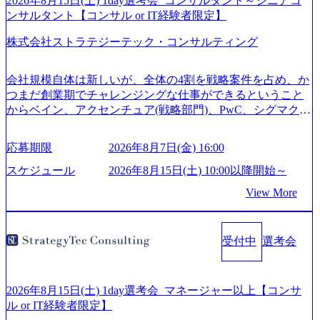
2026年8月15日(土) 1day選考会_コンサルタント～シニアコ
ンサルタント【コンサル or IT経験者限定】
株式会社ストラテジーテック・コンサルティング
会社規模自体は新しいが、全体の4割を戦略案件を占め、か
つまだ創業期でチャレンジングな仕事ができるということ
からベイン、アクセンチュア(戦略部門)、PwC、シグマクシ
ス、IBM、リッジラインズなど大手ファームからも優秀層
が続々ジョインするピュアな戦略を伸ばす新興ファーム。
応募期限
2026年8月7日(金) 16:00
事業会社機能へ携われる可能性※SaaSプロダクト、地方創
生、メディアなど リモート比率99%、福岡や北海道在中者
スケジュール
2026年8月15日(土) 10:00以降開始～
もいて働きやすい環境※コンサルクラスから 製造業、金融
View More
業、通信業界に強みがあり、ヘルスケアな業界は広げてい
く予定 インセンティブ支給という他社にはない制度 ワンプ
ール制を敷く、柔軟な組織 2026年8月15日(土) 10:00以降開
受付中
選考会
始～ 2026年8月7日(金) 16:00 ※枠が限られておりますので、
ご応募いただいてもご対応できない可能性がございます ※
弊社がコンサルタント未経験 or IT未経験と判断させていた
だいたご応募者様については、1dayではなく通常選考での
2026年8月15日(土) 1day選考会_マネージャー以上【コンサ
ご案内とさせていただきます ● 面接(1次・最終を一度の面
ル or IT経験者限定】
接で実施) ※面接終了しましたら、後日弊社担当者より結果