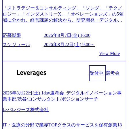
支援を積極的に獲得しない」、弊社がプライムである「戦
日面接や面談のお時間をいただく場合がございます ● 面
「ストラテジー＆コンサルティング」「ソング」「テクノ
略」案件をメインとしたコンサルティングを行います ＜プ
接、条件面談それぞれ最大1時間を想定しております ・実施
ロジー」「インダストリーX」「オペレーションズ」の5領
ロジェクト一部抜粋＞ ・海外事業(新規・既存)事業のビジ
前日までに日程およびURLを共有させていただきます ・面
域に分かれ、経営課題の解決から、研究開発・デジタル・
ネスモデル検討支援 ・金融領域におけるAIを活用した事業
接および条件面談ともに、どの時間開始となってもご対応
マーケティング・ITシステムの導入など、コンサルティン
戦略検討支援 ・新規ICT事業戦略策定支援 ・スマートシテ
いただけるよう、候補者様のご予定をご都合いただけます
グ領域からその実行的側面であるITサービスの提供まで一
ィ領域における地域活性アプリ企画支援及び実行支援 ・ロ
応募期限
2026年8月7日(金) 16:00
と幸いです ※1day選考会のご参加希望の方は、事前にGAB
貫して支援する総合系・IT系ファームである あらゆる産業
ボティクスソリューションを活用した事業戦略策定及び営
試験を受検いただきます(受験期限は1day選考会実施日の3日
において非常に良質な顧客基盤を築いており、Fortune Globa
スケジュール
2026年8月22日(土) 9:00～
業支援 ※その他新規事業や既存デジタルトランスフォーメ
前まで)。 ※ただし、30代以上のコンサルファーム経験3年
l 500社の80％以上の企業をクライアントとして抱えている
ーションの案件が多数 ● コンサルタント プロジェクトにお
View More
以上の方はGAB受検免除、書類選考のみ。 書類選考通過後
手掛けたプロジェクトは「ファーストリテイリングにおけ
ける個人のタスク管理及び遂行を担う。主な作業として
に、GAB試験に合格している方へ1day選考会当日のご案内
るグローバル化」「資生堂グループのDX化支援」「ヴィヴ
は、仮説検証からクライアント向け資料のドラフト作成、
をさせていただきます。 急速なグローバル化により既存事
ィアン・ウエストウッドの製品開発」など多岐にわたる コ
プロジェクトにおける課題/リスク管理などを担当。 ● シニ
業では成長戦略を描く事が困難になった大手企業をサポー
受付中
選考会
ンサルティング活動のみならず、2021年にはKDDIと合弁会
アコンサルタント プロジェクトメンバーとしてプロジェク
トするため、新規事業立案や既存事業のトランスフォーメ
社「ARISE analytics」を設立し、人工知能とデータアナリテ
トの一領域を担う。主な作業としては、As-Is分析、仮説構
ーション戦略を中心にコンサルティングサポートいたしま
ィクス技術で新たなイノベーションを創出する活動や、デ
築や施策立案、クライアントの上位層向けの報告資料・デ
す。 (1)既存または新規大手事業会社から依頼された「経営
ジタル人材育成の支援も盛んに行う 採用資料 (https://www.ac
2026年8月22日(土) 1day選考会_デジタルイノベーション事
ィスカッションペ ーパーの作成などを担当。 ● 裁量権 弊社
戦略」等のコンサルティング支援を行います。クライアン
centure.com/content/dam/accenture/final/accenture-com/document-
業本部/渋谷/コンサルタント/ポジションサーチ
は2019年11月に設立され、成長期といわれるフェーズにあ
トは各業界上位5社をターゲットとし、特にCXOクラスから
2/Accenture-Recruiting-Brochure.pdf#zoom=50) 女性の活躍につ
ります。 事業・組織を拡大していく時期のため、メンバー
「新規事業戦略」「既存事業のトランスフォーメーショ
レバレジーズ株式会社
いて (https://www.accenture.com/content/dam/accenture/final/caree
や組織がスケールしていく過程を体感できます。 また、希
ン」の依頼を多数いただいています。 (2)「SIerやPMO支援
rs/corporate/document/women-brochure.pdf#zoom=50) 社員発信
望者はパートナー以外でも大手役員の方へのセールスにも
を積極的に獲得しない」、弊社がプライムである「戦略」
のキャリアブログ (https://www.accenture.com/jp-ja/blogs/japan-
参加できる環境です。 自ら案件を取り、プロジェクト体制
IT・医療の分野で業界TOPクラスのサービスを保有創業18
案件をメインとしたコンサルティングを行います ＜プロジ
careers-blog) 江川社長が語る「105点経営」 (https://business.ni