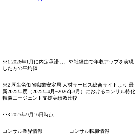
コンサルティングファームの名の通り、全方位のクライア
ントに対して様々なプロジェクトが存在しており、手を上
げれば常に新しいテーマのチャレンジ機会を提供している
（ワンプール制） そのため、全体の離職率10％以下、未経
験3年未満の離職率は0％と驚異の定着率を誇る 大手ファー
ムと同水準以上の報酬制度であり、ファーム経験者の場合
は、転職時報酬アップが基本 強く「個人」の成⾧を重視す
るカルチャーであり、昇進に枠もなく、今ならReadyになれ
ば上がれる環境となっている 安定した経営環境の下、コン
サルティングファームの立ち上げフェーズに関わることが
※1 2026年1月に内定承諾し、弊社経由で年収アップを実現
できる 豊富な経験を持つコンサル経験者の場合は、自らチ
した方の平均値
ームを立ち上げることが可能 裁量をもった営業活動、デリ
バリー活動ができる(スタートアップとの協業、新規ソリュ
※2 厚生労働省職業安定局 人材サービス総合サイトより 最
ーションの開発 など) シンプレクスの顧客基盤、エンジニ
新2025年度（2025年4月~2026年3月）におけるコンサル特化
アケイパビリティを活かた確度の高い事業立ち上げが経験
転職エージェント支援実績数比較
できる 2026年8月21日(金) 19:30〜21:30 (19:20開場) 2026年8
月12日(水) 16:00 ※参加状況によっては抽選とさせていただ
く可能性がございます。 このたび、ファーム経験者の方を
※3 2025年9月16日時点
対象にした懇親会形式の採用イベント「サロンイベント」
を開催いたします。 カジュアルな場で現場社員と直接交流
コンサル業界情報
コンサル転職情報
できる機会ですので、ぜひご参加ください。 当日はXspear
Consulting代表取締役の早田とMDやその他現場社員が複数