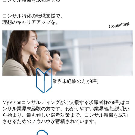
アドバイザーによる自身のキャリア構築をめざす「キャリ
ベイカレントにてIT戦略立案から実装支援を軸に、様々な
ア開発研修」などがある 生産現場を含む全部門でフレック
業界で新規事業戦略、成長戦略、PMI推進、業務改革等の幅
スタイム制度を実施しており、月単位の決められた労働時
コンサル特化の転職支援で、
広いプロジェクトに従事 - 鈴木健仁氏：新卒でベイカレン
間の範囲内で、出社・退社の時刻を社員の自己裁量に委
理想のキャリアアップを。
Consulting
トに入社し最年少ディレクターを経てXspearに参画 - 梶田
ね、ワークライフバランスを図りながら効率的に働くこと
威人氏：BCG出身。金融業界における戦略策定、DX戦略立
ができる 【休日】 土日祝休みの完全週休2日制 2025年度の
案、人事組織テーマに強みを持ち、メディア・エンタメ業
年間休日は125日（GW8日、夏季9日、年末年始9日） 有給
界においてはDX戦略立案、NFT等の新規事業立案を得意と
休暇は年間24日（4月1日入社の場合）で、入社日に付与さ
する。 - 藏満 一馬氏：アクセンチュア出身。金融業界を中
れます。 年次有給休暇の残日数は、翌年度に繰り越すこと
心に、DX戦略策定、新規事業立案、組織変革、規制対応等
ができます。 慶弔休暇は、事由により取得可能日数は異な
の幅広いプロジェクトを主導する。 - 天野 善仁氏：19卒Pw
りますが、3～7日の連続休暇を取得できます。 リフレッシ
C出身。Xspear最年少シニアマネージャー 社員インタビュー
ュ休暇は、規程で定める勤続年数ごとに、連続5日のリフレ
ページ (https://www.xspear.co.jp/career/interviews/) 戦略だけの
ッシュ休暇を取得できます。 【育児や子の看護、介護など
業界未経験の方が8割
コンサルは終わり──コンサル業界の風雲児に聞く。“これ
の制度】 育児休暇： 対象：小学校1年修了時の3月31日まで
から”のコンサルの在り方 (https://www.businessinsider.jp/articl
の子を育てるすべての従業員※期間：通算3年間 短時間勤
e/20250205-simplex-xspear/) Xspear Consultingがえるぼし認定
務： 対象：小学校卒業までの子を育てるすべての従業員 1
を取得 (https://www.agara.co.jp/article/382811) シンプレクスと
MyVisionコンサルティングがご支援する求職者様の8割はコ
日2時間15分まで、始業・終業時刻の繰り上げ・繰り下げが
Xspear Consultingが、東京都港区の行政手続き100%デジタル
ンサル業界未経験の方です。わかりやすい業界/個社説明か
可能 子の看護休暇： 子1人につき5日まで取得でき、1時間
化を支援 (https://www.afpbb.com/articles/-/3520247) 【未経験
ら始まり、最も難しい選考対策まで、コンサル転職を成功
単位で取得することも可能 家族看護休暇： 5日まで取得で
者】 ・年収UPでのオファー ・ワンプールで様々なインダ
させるためのノウハウが蓄積されています。
き、1時間単位で取得することも可能 【独身寮、住宅手当制
ストリーやソリューションを裁量をもって経験できる ・上
度など】 独身寮：富山事業所の近くに、白風寮と青風寮の2
流工程、先端技術を学べる環境 【コンサルファーム経験