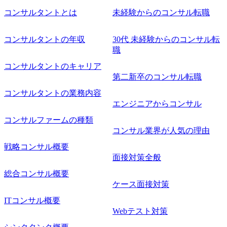
名参加する予定です！ ●費用 : 無料 虎ノ門ヒルズ付近 ※詳
コンサルタントとは
未経験からのコンサル転職
細な場所については参加者の方へ個別でご連絡いたしま
す。 コンサルファームにてマネージャー以上の職務を担当
コンサルタントの年収
30代 未経験からのコンサル転
している方
職
コンサルタントのキャリア
第二新卒のコンサル転職
コンサルタントの業務内容
エンジニアからコンサル
コンサルファームの種類
コンサル業界が人気の理由
戦略コンサル概要
面接対策全般
総合コンサル概要
ケース面接対策
ITコンサル概要
Webテスト対策