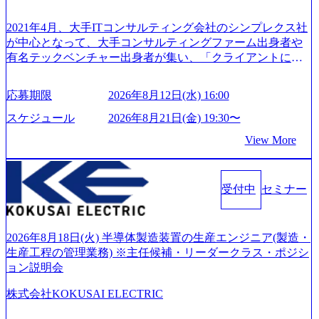
25時間であり、ワークライフバランスを重視した働き方が
として「まず会社を知っていただく場」として設けたもの
可能である。 ​ スポレク制度や入社者歓迎会、全社員集会、
です。評価の場ではないため、キャリアを検討中の段階の
2021年4月、大手ITコンサルティング会社のシンプレクス社
リフレッシュ休暇など、社員同士の交流や健康をサポート
方にもご参加いただけます。 連休中の平日夜という日程の
が中心となって、大手コンサルティングファーム出身者や
する取り組みが充実している。 2026年8月13日(木) 19:00～2
ため、在職中の方も有給を取得することなく、現職への配
有名テックベンチャー出身者が集い、「クライアントにと
0:30予定 2026年8月7日(金) 16:00 コンサル業界の動向や業務
慮なくご参加いただけます。帰省先からのオンライン参加
って真のデジタルトランスフォーメーションを創造した
内容・会社説明・匿名の質問コーナーなどを盛り込んだ業
も可能です。 ● 当日のプログラム ・会社説明(40分) 教育
い」という想いの下で立ち上げた新鋭ファーム テクノロジ
界セミナーを実施しています。 ●前回開催時のアンケート
応募期限
2026年8月12日(水) 16:00
旅行事業の内容とビジネスモデル/今後の構想・事業展開/入
ーがビジネスの成功に大きな影響力を持つDX時代におい
結果 満足度：100％ 感想一例：「コンサルタントへのイメ
社後のキャリアパス ・質疑応答(20分) オンライン (Google M
て、20年以上にわたってFintech業界を中心に最先端テクノ
スケジュール
2026年8月21日(金) 19:30〜
ージのぼんやりしていた部分が明確になりました」「業界
eet) ・営業・マーケティングなど、ビジネスサイドでのキャ
ロジーを提供してきたシンプレクスのノウハウを活かしつ
の全体感や実際に働いていらっしゃる方の体感的なお話を
View More
リアを検討されている方 ・転職を具体的に決めてはいない
つ、あらゆる業種・業界のクライアントの企業価値の最大
伺うことができ、参考になりました」 オンライン(ZOO
が、情報収集を進めたい段階の方 ・東京・大阪での勤務を
化を支援するために、戦略策定、組織改革、人材育成、業
M)
希望される方
務改善、実行支援などのコンサルティングサービスを一気
受付中
セミナー
通貫で提供するのが特徴（いわゆる総合コンサルティング
ファーム） 社名の由来は”DXエリアにSpir（槍）を指して
切り開く””simplexないでは金融以外の領域にX（クロス）し
ていく”という位置づけ 一昔前は金融が強い企業として認知
2026年8月18日(火) 半導体製造装置の生産エンジニア(製造・
されていたが、現在金融の売上割合は全体の3割。現在はTo
生産工程の管理業務) ※主任候補・リーダークラス・ポジシ
C事業を始め、パブリック、製造業、通信、エンタメ、教
ョン説明会
育、保健など幅広く強みのあるファーム。 ワンプール制で
株式会社KOKUSAI ELECTRIC
はあるが、社員の興味のある分野やスキルを活用したいな
どの希望は考慮してのアサイン。 そのため、専門性を身に