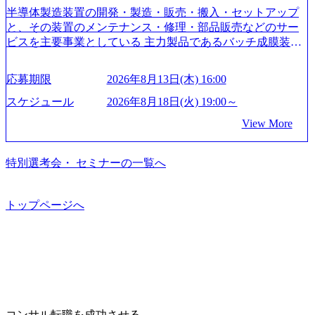
着けたい方でも幅広に経験を積みたい方でも、キャリア形
半導体製造装置の開発・製造・販売・搬入・セットアップ
成が柔軟に可能な環境である。 https://storage.googleapis.com/
と、その装置のメンテナンス・修理・部品販売などのサー
our-vision-production.appspot.com/public/images/20240925204135
ビスを主要事業としている 主力製品であるバッチ成膜装置
_93b1bff3-f71c-4bc9-8bd9-72a8a4826007_1200x554.webp https://
は、世界中の半導体デバイスメーカーから高く評価され、
storage.googleapis.com/our-vision-production.appspot.com/public/i
世界トップクラスのシェアを有している 技術と対話を通じ
mages/20250502152751_46c65543-87ef-4e86-a85a-8649e1c532f9
応募期限
2026年8月13日(木) 16:00
て未来を創造し、社会課題の解決に貢献することを目指し
_956x512.webp https://storage.googleapis.com/our-vision-producti
on.appspot.com/public/images/20250502152804_ba6aaa1a-9ffc-4f
ている Mission:私たちの技術/私たちの対話 Vision:夢を未来
スケジュール
2026年8月18日(火) 19:00～
2a-9b40-06fff8ee19af_961x517.webp https://storage.googleapis.co
につなぐベストパートナー Value:私たちの技術/私たちの対
View More
m/our-vision-production.appspot.com/public/images/202505021528
話 IoT社会の浸透、AIの加速等により半導体需要は世界中で
31_721b100c-62c9-4258-aa0e-97182898115f_960x510.webp シ
急伸長しており、それに伴い半導体製造装置の需要も伸長
ンプレクス社は、FinTech領域に強みを持つITコンサルティ
中 https://storage.googleapis.com/our-vision-production.appspot.co
特別選考会・ セミナーの一覧へ
ング会社で、NRI、NTTDATAと同じく世界のFinTech Ranki
m/public/images/20260224131045_0fee4978-bb25-43a7-a367-542
ngsTop 100企業にも選出されている。ITコンサルティング、
6b95cd599_1200x543.webp https://storage.googleapis.com/our-visi
開発、運用保守と言った全工程を行う「一気通貫体制」が
on-production.appspot.com/public/images/20260224131052_2abe7
トップページへ
特長 ビジネスへの深い理解を持つコンサルタントが集うXs
cb8-329e-4a45-a8f5-73d9728b2cd7_1200x486.webp https://storag
e.googleapis.com/our-vision-production.appspot.com/public/image
pearと、最先端テクノロジーに深い知見を持つシンプレクス
s/20260224131100_d8b3379f-6e64-4566-aea4-924f21977d35_120
社またはグループ会社との協力体制を築いている Xspear社
0x460.webp https://storage.googleapis.com/our-vision-production.a
はあくまでもコンサルティングファームであり、システム
ppspot.com/public/images/20260224131116_05d25aab-49d6-4429-
開発を担当することはない https://storage.googleapis.com/our-vi
810e-138e27965ee8_1200x386.webp グローバル人財育成を目
sion-production.appspot.com/public/images/20240925204111_caa9
的とした「語学研修」、効果的なプレゼンのポイントを掴
4e4b-6aae-45a6-a0ce-b98154c816a2_1153x543.webp メンバー情
み実践に強くなるための「プレゼン研修」、自社キャリア
報 (https://www.xspear.co.jp/member/)一部抜粋 - 伊勢山 昇吾氏:
コンサル転職を成功させる