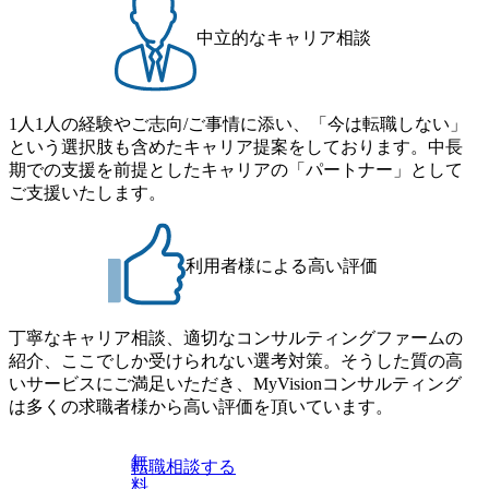
つの寮があり、以下の入居基準を満たす方が入居可能で
者】 ・専門領域に軸足を置きながら、他領域にもチャレン
す。 ＜入居基準＞ ・満33歳までの独身者 ・自宅から勤務地
ジできる環境 ・タイトルアップでのオファー ・現職ファー
中立的なキャリア相談
までの通勤総時間が2時間を超えること 住宅手当： 本社の
ムより高いオファー年収 ・実力主義でプロモーションでき
近くには独身寮や社宅等が無いため、条件を満たす方には
る（ダブルスキップもあり） ・週に1度のアサインｍｔｇで
住宅手当を支給します。 また、独身寮は男性のみの入居と
こまめに社員のキャリアについて検討してもらえる。結
なるため、入居基準を満たす女性には住宅手当を支給しま
1人1人の経験やご志向/ご事情に添い、「今は転職しない」
果、なりたいキャリアを反映できるｐｊにアサインしても
す。 住宅手当は、一般賃貸物件を従業員が契約し、規程で
という選択肢も含めたキャリア提案をしております。中長
らえる ・シンプレクスというテクノロジーに強い部隊がい
定める金額を会社が支払います。 その他： 採用時や転勤等
期での支援を前提としたキャリアの「パートナー」として
るため、エンジニアの視点からも協業しクライアントへ価
による引っ越し費用は、会社が負担します。 2026年8月18日
ご支援いたします。
値提供できる ・デリバリー中心の案件もあればセールス中
(火) 19:00～20:00 2026年8月13日(木) 16:00 応募をご検討され
心の案件もあり、個々の裁量や得意領域に合わせた売り上
ている方を対象に、会社説明会を実施予定です。 ● 求人名
げの立て方を選べる ここ1年で社員数60名⇒100名超、売上
・【富山】半導体製造装置の生産エンジニア(製造・生産工
今期18億円⇒来期30億円（いずれも約170％アップ）と急成
利用者様による高い評価
程の管理業務) ※主任候補・リーダークラス ・【砺波】半
長中のファームである また、成長中ファームのため優秀な
導体製造装置の生産エンジニア(製造・生産工程の管理業務)
上司の近くで働けるチャンスも多い(ボストン・コンサルテ
※主任候補・リーダークラス オンライン (Microsoft Teams)
ィング・グループ出身者等 (https://www.xspear.co.jp/member/ta
丁寧なキャリア相談、適切なコンサルティングファームの
※顔出しは不要です。ご質問頂く際のみ、顔出ししていた
keto_kajita/)） 多様なメンバー、多様なプロジェクトによる
紹介、ここでしか受けられない選考対策。そうした質の高
だければと存じます。
自己成長機会が多く、新たなチャレンジが可能 100名規模に
いサービスにご満足いただき、MyVisionコンサルティング
も関わらず、外資系戦略コンサルティングファームや総合
は多くの求職者様から高い評価を頂いています。
系コンサルティングファームをはじめ、メーカー、ITベン
チャー、外資系金融機関など多彩な出自で構成されてお
無
転職相談する
り、常に刺激を受けながらプロジェクトワークが可能 総合
料