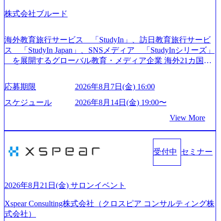
線のきめ細やかな気配りで、クライアントが本当に求めて
株式会社ブルード
いることは何かを追究し、本当に価値のある成果を提供し
ている。 2015年創業ながら、従業員数が1年で300人強増加
の736名（2024年1月）に到達。上場を目指し、さらに採用
海外教育旅行サービス 「StudyIn」、訪日教育旅行サービ
のスピードを上げている。 人にフォーカスをして急成長す
ス 「StudyIn Japan」、SNSメディア 「StudyInシリーズ」
る唯一無二のコンサルティングファーム【株式会社ノース
を展開するグローバル教育・メディア企業 海外21カ国と
サンド 執行役員新山氏、庄司氏インタビュー】 (https://my-vi
の取引実績と2,000校以上の提携教育機関を活用し、海外教
sion.co.jp/consulting-firm/northsand/interview01) ノースサンドは
育支援サービスを提供している 動画メディア事業を基盤と
応募期限
2026年8月7日(金) 16:00
2015年に設立され、前年比205%の売上成長を遂げるなど、
して、留学支援・訪日教育旅行・SNSマーケティング事業
急速な成長を遂げている。 ​ 新規事業立案から業務改革、IT
を展開している Mission:より多くの人に、グローバルという
スケジュール
2026年8月14日(金) 19:00〜
戦略立案、IT導入までをワンストップで提供するコンサル
選択肢を Vision:世界を代表する、ライフチェンジ・インフ
View More
ティングファームである。 ​- 2025年1月時点で従業員数1,209
ラになる Value： INTEGRITY誠実であろう 素直に心を開い
名を擁し、事業拡大を続けている。 「人」にフォーカスを
て伝える、自責かつ利他の精神で動く、謙虚な姿勢でウソ
当てたコンサルティング会社として、社員の人間力を強み
やグチを言わない BE CRAZY熱狂しよう 10倍思考で攻め
としたサービスを提供している。 ​- - 2018年から6年連続で
受付中
セミナー
る、失敗を恐れずにふみだす、執着心をもって没頭する O
「働きがいのある会社ベストカンパニー」に選出され、社
WNERSHIP当事者であろう みずから決めてみずから動く、
員モチベーションが高いと評価されている。 ​ 大手コンサル
全体最適で考える、チームを巻き込む SPEEDスピードにこ
ティングファームやSIer、事業会社出身者など、多様な経歴
だわろう 今すぐ決める、すばやく動く、まず成果物をだす
2026年8月21日(金) サロンイベント
の社員が活躍している。 年間休日120日以上、完全週休2日
GRITやり抜こう 逆境でもブレずに続ける、改善サイクルを
制、有給休暇初年度10日（消化率46.3%）、特別休暇5日な
Xspear Consulting株式会社（クロスピア コンサルティング株
回す、結果が出るまでやり抜く 2026年8月14日(金) 19:00〜2
ど、充実した休暇制度を整備している。 ​ 月平均残業時間は
式会社）
0:00 (60分) 2026年8月7日(金) 16:00 本説明会は、選考の前段