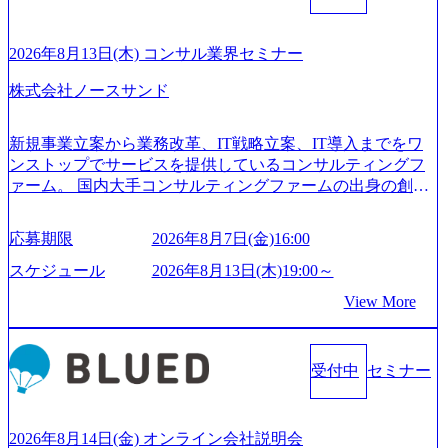
2026年8月13日(木) コンサル業界セミナー
株式会社ノースサンド
新規事業立案から業務改革、IT戦略立案、IT導入までをワ
ンストップでサービスを提供しているコンサルティングフ
ァーム。 国内大手コンサルティングファームの出身の創業
メンバーが、「クライアントの求めていることに対して、
もっと自由に誠実に提案できる会社をつくりたい」「胸を
応募期限
2026年8月7日(金)16:00
張って会社が好きだと言えるような家族的な組織をつくり
たい」という想いで会社を設立 PwC・アクセンチュアとい
スケジュール
2026年8月13日(木)19:00～
った大手コンサルティングファームをはじめ、SIerや事業会
View More
社出身者など、様々な経歴の社員が活躍しており、働きや
すく魅力的な環境が整っているため、定着率が高いことか
ら「働きがいのある会社」に4年連続ベストカンパニーに選
受付中
セミナー
出されている。 残業時間は平均30時間程度 事業/IT戦略立案
や各種プロジェクトマネジメント、最先端テクノロジーの
導入支援までワンストップでサービスを提供する。「世界
をデザインする」というビジョンを掲げ、クライアント目
2026年8月14日(金) オンライン会社説明会