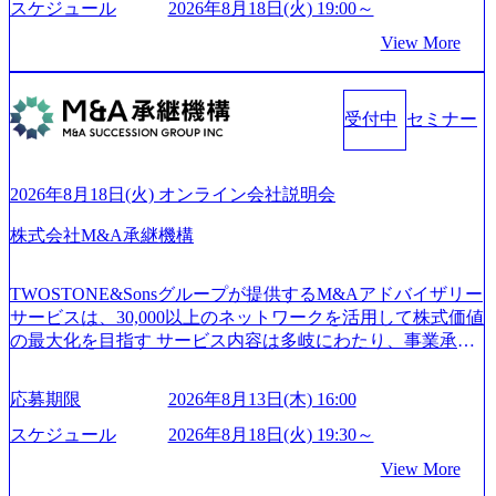
on.appspot.com/public/images/20250502152804_ba6aaa1a-9ffc-4f
ている Mission:私たちの技術/私たちの対話 Vision:夢を未来
スケジュール
2026年8月18日(火) 19:00～
2a-9b40-06fff8ee19af_961x517.webp https://storage.googleapis.co
につなぐベストパートナー Value:私たちの技術/私たちの対
View More
m/our-vision-production.appspot.com/public/images/202505021528
話 IoT社会の浸透、AIの加速等により半導体需要は世界中で
31_721b100c-62c9-4258-aa0e-97182898115f_960x510.webp シ
急伸長しており、それに伴い半導体製造装置の需要も伸長
ンプレクス社は、FinTech領域に強みを持つITコンサルティ
中 https://storage.googleapis.com/our-vision-production.appspot.co
ング会社で、NRI、NTTDATAと同じく世界のFinTech Ranki
受付中
セミナー
m/public/images/20260224131045_0fee4978-bb25-43a7-a367-542
ngsTop 100企業にも選出されている。ITコンサルティング、
6b95cd599_1200x543.webp https://storage.googleapis.com/our-visi
開発、運用保守と言った全工程を行う「一気通貫体制」が
on-production.appspot.com/public/images/20260224131052_2abe7
特長 ビジネスへの深い理解を持つコンサルタントが集うXs
cb8-329e-4a45-a8f5-73d9728b2cd7_1200x486.webp https://storag
2026年8月18日(火) オンライン会社説明会
e.googleapis.com/our-vision-production.appspot.com/public/image
pearと、最先端テクノロジーに深い知見を持つシンプレクス
s/20260224131100_d8b3379f-6e64-4566-aea4-924f21977d35_120
社またはグループ会社との協力体制を築いている Xspear社
株式会社M&A承継機構
0x460.webp https://storage.googleapis.com/our-vision-production.a
はあくまでもコンサルティングファームであり、システム
ppspot.com/public/images/20260224131116_05d25aab-49d6-4429-
開発を担当することはない https://storage.googleapis.com/our-vi
810e-138e27965ee8_1200x386.webp グローバル人財育成を目
TWOSTONE&Sonsグループが提供するM&Aアドバイザリー
sion-production.appspot.com/public/images/20240925204111_caa9
的とした「語学研修」、効果的なプレゼンのポイントを掴
サービスは、30,000以上のネットワークを活用して株式価値
4e4b-6aae-45a6-a0ce-b98154c816a2_1153x543.webp メンバー情
み実践に強くなるための「プレゼン研修」、自社キャリア
の最大化を目指す サービス内容は多岐にわたり、事業承継
報 (https://www.xspear.co.jp/member/)一部抜粋 - 伊勢山 昇吾氏:
アドバイザーによる自身のキャリア構築をめざす「キャリ
コンサルティングやM&Aアドバイザリー、財務アドバイザ
ベイカレントにてIT戦略立案から実装支援を軸に、様々な
ア開発研修」などがある 生産現場を含む全部門でフレック
リーなどが含まれており、幅広いニーズに対応 譲渡企業に
業界で新規事業戦略、成長戦略、PMI推進、業務改革等の幅
スタイム制度を実施しており、月単位の決められた労働時
応募期限
2026年8月13日(木) 16:00
対しては完全成功報酬制を採用し、M&A以外の選択肢も尊
広いプロジェクトに従事 - 鈴木健仁氏：新卒でベイカレン
間の範囲内で、出社・退社の時刻を社員の自己裁量に委
重する姿勢を持ち、将来の株価成長を取り込むスキームの
トに入社し最年少ディレクターを経てXspearに参画 - 梶田
スケジュール
2026年8月18日(火) 19:30～
ね、ワークライフバランスを図りながら効率的に働くこと
構築や事業承継支援も行う TWOSTONE&SonsグループはM
威人氏：BCG出身。金融業界における戦略策定、DX戦略立
ができる 【休日】 土日祝休みの完全週休2日制 2025年度の
View More
&A業界のリーディングカンパニーであり、領域にこだわら
案、人事組織テーマに強みを持ち、メディア・エンタメ業
年間休日は125日（GW8日、夏季9日、年末年始9日） 有給