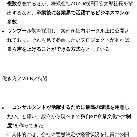
複数存在
するほか、株式会社ZOZOの澤田宏太郎社長を輩
出するなど、
卒業後に各業界で活躍するビジネスマンが
多数
ワンプール制
を採用し、案件が社内ポータル上に公開さ
れており、それを見て参画したいプロジェクトがあれば
自ら声を上げることができる方式
をとっている
働き方／WLB／待遇
「
コンサルタントが活躍するために最高の環境を用意し
たい
」と願い、設立から現在まで
独自の
“
企業文化
”や“
制
度
”を作ってきた
具体的には、会社の意思決定や経営状況を社員に公開