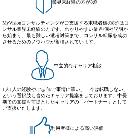
業界未経験の方が8割
るカルチャーであり、昇進に枠もなく、今ならReadyになれ
職・所属・組織を超えて社員間のネットワーク形成・交流
ば上がれる環境となっている 安定した経営環境の下、コン
の場となっている <u>教育・研修プログラムが非常に充実</
サルティングファームの立ち上げフェーズに関わることが
u>しており、自己成長の機会も多い DirTuneという社内限定
MyVisionコンサルティングがご支援する求職者様の8割はコ
できる 豊富な経験を持つコンサル経験者の場合は、自らチ
番組があり、新卒紹介、会社の七不思議紹介等、規模が大
ンサル業界未経験の方です。わかりやすい業界/個社説明か
ームを立ち上げることが可能 裁量をもった営業活動、デリ
きくなっていく中で社員同士のつながりを広げる取り組み
ら始まり、最も難しい選考対策まで、コンサル転職を成功
バリー活動ができる(スタートアップとの協業、新規ソリュ
もしている 今後の成長戦略として海外展開を見据えてい
させるためのノウハウが蓄積されています。
ーションの開発 など) シンプレクスの顧客基盤、エンジニ
る。足元のグローバル案件割合は10%程度だが、英語が得
アケイパビリティを活かた確度の高い事業立ち上げが経験
意でグローバル案件に興味がある方はアサインされるチャ
できる 2026年8月21日(金) 19:30〜21:30 (19:20開場) 2026年8
ンスも大きい。 代表インタビュー https://note.com/dirbato/n/n0
月12日(水) 16:00 ※参加状況によっては抽選とさせていただ
a040c36b128 Forbes JAPAN BrandVoice Studio 「使命はテクノ
中立的なキャリア相談
く可能性がございます。 このたび、ファーム経験者の方を
ロジーで企業の可能性を引き出すこと。日本に求められるI
対象にした懇親会形式の採用イベント「サロンイベント」
Tコンサルタントという伴走者」 https://forbesjapan.com/article
を開催いたします。 カジュアルな場で現場社員と直接交流
s/detail/67452 Forbes JAPAN BrandVoice Studio 「コンサル業
できる機会ですので、ぜひご参加ください。 当日はXspear
界におけるIT人材価値再興。Dirbatoの最前線パートナーが
1人1人の経験やご志向/ご事情に添い、「今は転職しない」
Consulting代表取締役の早田とMDやその他現場社員が複数
切り開くテクノロジーの変革」 https://forbesjapan.com/articles/
という選択肢も含めたキャリア提案をしております。中長
preview/68657?preview=TAI1oir8Coe5Df3zuZhtd24YfH72/Zzdm
名参加する予定です！ ●費用 : 無料 虎ノ門ヒルズ付近 ※詳
期での支援を前提としたキャリアの「パートナー」として
BTIEMOnWUWREjOFLO1IL1KPEi4dgCbb Forbes JAPAN Bra
細な場所については参加者の方へ個別でご連絡いたしま
ご支援いたします。
ndVoice Studio 「求めるのは、競争と連帯 。IT特化の急成長
す。 コンサルファームにてマネージャー以上の職務を担当
ファーム・Dirbatoの社員支援」 https://forbesjapan.com/articles/
している方
detail/69848 MyViision企業インタビュー① https://my-vision.co.
利用者様による高い評価
jp/consulting-firm/dirbato/interview01 MyViision企業インタビュ