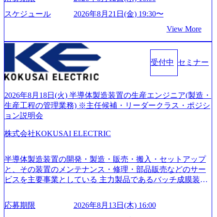
ーがビジネスの成功に大きな影響力を持つDX時代におい
て、20年以上にわたってFintech業界を中心に最先端テクノ
スケジュール
2026年8月21日(金) 19:30〜
ロジーを提供してきたシンプレクスのノウハウを活かしつ
View More
つ、あらゆる業種・業界のクライアントの企業価値の最大
化を支援するために、戦略策定、組織改革、人材育成、業
務改善、実行支援などのコンサルティングサービスを一気
受付中
セミナー
通貫で提供するのが特徴（いわゆる総合コンサルティング
ファーム） 社名の由来は”DXエリアにSpir（槍）を指して
切り開く””simplexないでは金融以外の領域にX（クロス）し
ていく”という位置づけ 一昔前は金融が強い企業として認知
2026年8月18日(火) 半導体製造装置の生産エンジニア(製造・
されていたが、現在金融の売上割合は全体の3割。現在はTo
生産工程の管理業務) ※主任候補・リーダークラス・ポジシ
C事業を始め、パブリック、製造業、通信、エンタメ、教
ョン説明会
育、保健など幅広く強みのあるファーム。 ワンプール制で
株式会社KOKUSAI ELECTRIC
はあるが、社員の興味のある分野やスキルを活用したいな
どの希望は考慮してのアサイン。 そのため、専門性を身に
着けたい方でも幅広に経験を積みたい方でも、キャリア形
半導体製造装置の開発・製造・販売・搬入・セットアップ
成が柔軟に可能な環境である。 https://storage.googleapis.com/
と、その装置のメンテナンス・修理・部品販売などのサー
our-vision-production.appspot.com/public/images/20240925204135
ビスを主要事業としている 主力製品であるバッチ成膜装置
_93b1bff3-f71c-4bc9-8bd9-72a8a4826007_1200x554.webp https://
は、世界中の半導体デバイスメーカーから高く評価され、
storage.googleapis.com/our-vision-production.appspot.com/public/i
世界トップクラスのシェアを有している 技術と対話を通じ
mages/20250502152751_46c65543-87ef-4e86-a85a-8649e1c532f9
応募期限
2026年8月13日(木) 16:00
て未来を創造し、社会課題の解決に貢献することを目指し
_956x512.webp https://storage.googleapis.com/our-vision-producti