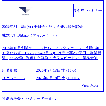
ず幅広い案件に携わりながら自己成長とキャリアの挑戦が
界においてはDX戦略立案、NFT等の新規事業立案を得意と
休暇は年間24日（4月1日入社の場合）で、入社日に付与さ
可能 M&Aセンター出身者3名がメインメンバーであり、経
する。 - 藏満 一馬氏：アクセンチュア出身。金融業界を中
れます。 年次有給休暇の残日数は、翌年度に繰り越すこと
受付中
セミナー
験豊富なアドバイザーと共に働くことで、M&Aや財務アド
心に、DX戦略策定、新規事業立案、組織変革、規制対応等
ができます。 慶弔休暇は、事由により取得可能日数は異な
バイザリーなどの専門知識を獲得し、キャリアを発展させ
の幅広いプロジェクトを主導する。 - 天野 善仁氏：19卒Pw
りますが、3～7日の連続休暇を取得できます。 リフレッシ
る機会が提供される 主担当成約で10件以上ある人は課長職
C出身。Xspear最年少シニアマネージャー 社員インタビュー
ュ休暇は、規程で定める勤続年数ごとに、連続5日のリフレ
となり、平均3000万～4000万の年収となる 内訳としては個
ページ (https://www.xspear.co.jp/career/interviews/) 戦略だけの
2026年8月18日(火) 平日会社説明会兼現場座談会
ッシュ休暇を取得できます。 【育児や子の看護、介護など
人インセンティブ＋チームインセンティブ 課長は部下を育
コンサルは終わり──コンサル業界の風雲児に聞く。“これ
の制度】 育児休暇： 対象：小学校1年修了時の3月31日まで
株式会社Dirbato（ディルバート）
成活躍させるためのナレッジシェアおよび丁寧なOJTを欠か
から”のコンサルの在り方 (https://www.businessinsider.jp/articl
の子を育てるすべての従業員※期間：通算3年間 短時間勤
さずにチームとして動く組織風土がある 2026年8月18日(火)
e/20250205-simplex-xspear/) Xspear Consultingがえるぼし認定
務： 対象：小学校卒業までの子を育てるすべての従業員 1
19:30～ 所要時間 : 約1時間 2026年8月13日(木) 16:00 ＼応募
を取得 (https://www.agara.co.jp/article/382811) シンプレクスと
2018年10月創業のITコンサルティングファーム。 創業5年に
日2時間15分まで、始業・終業時刻の繰り上げ・繰り下げが
意思不問・業界未経験歓迎！／ M&A承継機構のビジョンや
Xspear Consultingが、東京都港区の行政手続き100%デジタル
も関わらず、FY23(2024/3月末)には売上高280億円、従業員
可能 子の看護休暇： 子1人につき5日まで取得でき、1時間
業務内容、実際の働き方について詳しくお伝えするオンラ
化を支援 (https://www.afpbb.com/articles/-/3520247) 【未経験
数1,000名超に到達した異例の成長スピードで、業界最速と
単位で取得することも可能 家族看護休暇： 5日まで取得で
イン説明会を開催いたします。 M&A業界に興味があり、ま
者】 ・年収UPでのオファー ・ワンプールで様々なインダ
なる10期1,000億円に対して、現状では計画値を上回る事業
き、1時間単位で取得することも可能 【独身寮、住宅手当制
ずはどんな仕事か知りたい 転職を考えたばかりで、幅広く
ストリーやソリューションを裁量をもって経験できる ・上
成⻑を遂げている。 現在コンサルティングファームでは外
度など】 独身寮：富山事業所の近くに、白風寮と青風寮の2
応募期限
2026年8月13日(木) 16:00
業界の情報を集めたい 働くイメージを具体的に知りたい M
流工程、先端技術を学べる環境 【コンサルファーム経験
資も含めて売上高TOP10にランクインしている。 主力事業
つの寮があり、以下の入居基準を満たす方が入居可能で
&A業界にご興味がある方、転職を少しでもお考えの方はも
者】 ・専門領域に軸足を置きながら、他領域にもチャレン
はITコンサルティング。幅広い業界の大企業を中心に、IT
スケジュール
2026年8月18日(火) 19:00～
す。 ＜入居基準＞ ・満33歳までの独身者 ・自宅から勤務地
ちろん、情報収集をしたい方でも歓迎です。お気軽にご参
ジできる環境 ・タイトルアップでのオファー ・現職ファー
戦略策定等の上流工程から実装・運用定着まで一気通貫で
までの通勤総時間が2時間を超えること 住宅手当： 本社の
View More
加ください。 当日は、質疑応答のお時間もご用意しており
ムより高いオファー年収 ・実力主義でプロモーションでき
支援している。 他方、インキュベーション事業を手掛けて
近くには独身寮や社宅等が無いため、条件を満たす方には
ます。 是非、説明会にてお話できることを楽しみにしてお
る（ダブルスキップもあり） ・週に1度のアサインｍｔｇで
いるのも同社の特徴であり、 自社で新規事業開発も手掛け
住宅手当を支給します。 また、独身寮は男性のみの入居と
ります。 説明会後にアンケート回答をお願いいたします。
こまめに社員のキャリアについて検討してもらえる。結
つつ、複数社への出資～ハンズオン支援も行っている。 (参
特別選考会・ セミナーの一覧へ
なるため、入居基準を満たす女性には住宅手当を支給しま
オンライン(Google meets)
果、なりたいキャリアを反映できるｐｊにアサインしても
考) https://www.dirbato.co.jp/service/incubation.html (https://www.
す。 住宅手当は、一般賃貸物件を従業員が契約し、規程で