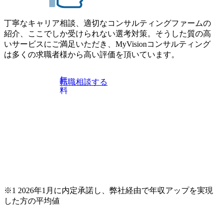
ー② https://my-vision.co.jp/consulting-firm/dirbato/interview02 20
26年8月18日(火) 19:00開始～最長20:00終了 2026年8月13日
(木) 16:00 当日はDirbatoの現役トップコンサルタントが業界
丁寧なキャリア相談、適切なコンサルティングファームの
動向を踏まえ、コンサルティング市場の最新トレンドをお
紹介、ここでしか受けられない選考対策。そうした質の高
伝えいたします。コンサルティング業界への転職を迷われ
いサービスにご満足いただき、MyVisionコンサルティング
ている方や情報収集を行いたい方のご参加も歓迎です。更
は多くの求職者様から高い評価を頂いています。
に、当日は現場コンサルタントとの座談会も開催します。
上位職のコンサルタントだけでなく、メンバークラスのコ
無
転職相談する
ンサルタントも登壇しますので、当社へ気になることや転
料
職後のご不安な事はその場でご質問いただけますので、ぜ
ひお聞きください！ ※過去の質問例)会社の強みや中長期の
方向性、コンサルタントとSEの違い、他コンサルファーム
との違い、今後のキャリアパス など。 会社説明＋座談会(1
9:00～20:00) ・書類免除でのご対応もしておりますので担当
リクルーターまでご相談下さい。 ・ご希望の方は、会社説
明会兼現場座談会実施後、カジュアル面談もしくは1次選考
の対応もさせて頂きますので担当リクルーターまでご相談
下さい。なお、当日はコンテンツに変更があること、ご了
承ください。 【服装・持ち物】 ・特になし カジュアルな服
※1 2026年1月に内定承諾し、弊社経由で年収アップを実現
装でご参加ください。 【募集ポジション】 ITコンサルタン
した方の平均値
ト(役職問わず) 【案件内容(一例)】 ・IT戦略立案/IT中長期
ロードマップ策定 ・全社クラウド基盤グランドデザイン策