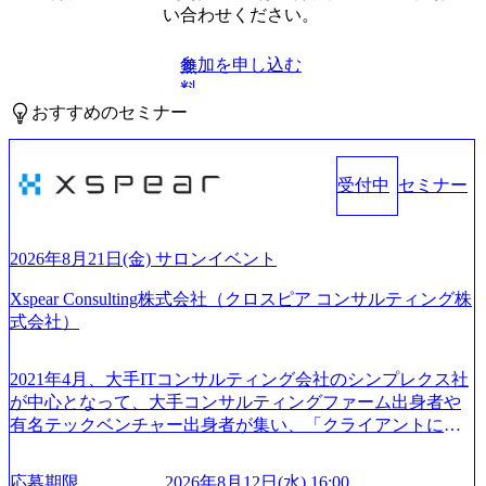
い合わせください。
参加を申し込む
無
料
おすすめのセミナー
受付中
セミナー
2026年8月21日(金) サロンイベント
Xspear Consulting株式会社（クロスピア コンサルティング株
式会社）
2021年4月、大手ITコンサルティング会社のシンプレクス社
が中心となって、大手コンサルティングファーム出身者や
有名テックベンチャー出身者が集い、「クライアントにと
って真のデジタルトランスフォーメーションを創造した
い」という想いの下で立ち上げた新鋭ファーム テクノロジ
応募期限
2026年8月12日(水) 16:00