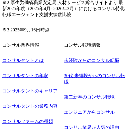
※2 厚生労働省職業安定局 人材サービス総合サイトより 最
定 ・全社デジタルトランスフォーメーション企画構想 ・業
新2025年度（2025年4月~2026年3月）におけるコンサル特化
務/組織/システムの現状分析/RPA選定/導入/実装 ・プライベ
転職エージェント支援実績数比較
ート/パブリッククラウド導入 ・AI活用による業務効率化/
業務再構築 ・IoTを活用したデジタルワークスタイル変革案
企画 ・Disruptive Technologyを活用した新規事業の立案/推
※3 2025年9月16日時点
進 など 【中途入社社員の入社の決め手(一例)】 ・創業
フェーズに参画し、コアメンバーとして会社を一緒に創り
コンサル業界情報
コンサル転職情報
上げていきたい ・サービスやソリューションに捉われず、
顧客が真に求めるサービスを提供したい ・様々な業種業界
でのプロジェクトに参画し、自身のスキルアップを図りた
コンサルタントとは
未経験からのコンサル転職
い ・エンジニア経験を活かして要件定義や提案、企画とい
った上流工程にチャレンジしたい ・コンサルのみならず新
コンサルタントの年収
30代 未経験からのコンサル転
規事業開発にも興味があり、ゆくゆくはチャレンジしてみ
職
たい オンライン(Teams)
コンサルタントのキャリア
第二新卒のコンサル転職
コンサルタントの業務内容
エンジニアからコンサル
コンサルファームの種類
コンサル業界が人気の理由