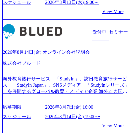
たい」という想いで会社を設立 PwC・アクセンチュアとい
スケジュール
2026年8月13日(木)19:00～
った大手コンサルティングファームをはじめ、SIerや事業会
View More
社出身者など、様々な経歴の社員が活躍しており、働きや
すく魅力的な環境が整っているため、定着率が高いことか
ら「働きがいのある会社」に4年連続ベストカンパニーに選
受付中
セミナー
出されている。 残業時間は平均30時間程度 事業/IT戦略立案
や各種プロジェクトマネジメント、最先端テクノロジーの
導入支援までワンストップでサービスを提供する。「世界
をデザインする」というビジョンを掲げ、クライアント目
2026年8月14日(金) オンライン会社説明会
線のきめ細やかな気配りで、クライアントが本当に求めて
株式会社ブルード
いることは何かを追究し、本当に価値のある成果を提供し
ている。 2015年創業ながら、従業員数が1年で300人強増加
の736名（2024年1月）に到達。上場を目指し、さらに採用
海外教育旅行サービス 「StudyIn」、訪日教育旅行サービ
のスピードを上げている。 人にフォーカスをして急成長す
ス 「StudyIn Japan」、SNSメディア 「StudyInシリーズ」
る唯一無二のコンサルティングファーム【株式会社ノース
を展開するグローバル教育・メディア企業 海外21カ国と
サンド 執行役員新山氏、庄司氏インタビュー】 (https://my-vi
の取引実績と2,000校以上の提携教育機関を活用し、海外教
sion.co.jp/consulting-firm/northsand/interview01) ノースサンドは
育支援サービスを提供している 動画メディア事業を基盤と
応募期限
2026年8月7日(金) 16:00
2015年に設立され、前年比205%の売上成長を遂げるなど、
して、留学支援・訪日教育旅行・SNSマーケティング事業
急速な成長を遂げている。 ​ 新規事業立案から業務改革、IT
を展開している Mission:より多くの人に、グローバルという
スケジュール
2026年8月14日(金) 19:00〜
戦略立案、IT導入までをワンストップで提供するコンサル
選択肢を Vision:世界を代表する、ライフチェンジ・インフ
View More
ティングファームである。 ​- 2025年1月時点で従業員数1,209
ラになる Value： INTEGRITY誠実であろう 素直に心を開い
名を擁し、事業拡大を続けている。 「人」にフォーカスを