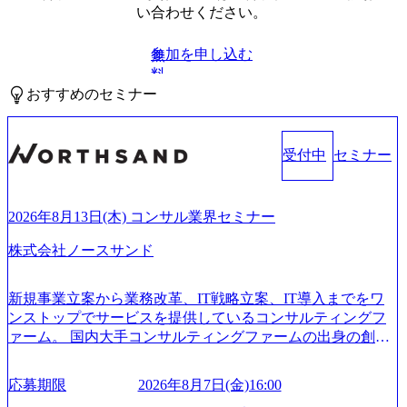
い合わせください。
参加を申し込む
無
料
おすすめのセミナー
受付中
セミナー
2026年8月13日(木) コンサル業界セミナー
株式会社ノースサンド
新規事業立案から業務改革、IT戦略立案、IT導入までをワ
ンストップでサービスを提供しているコンサルティングフ
ァーム。 国内大手コンサルティングファームの出身の創業
メンバーが、「クライアントの求めていることに対して、
もっと自由に誠実に提案できる会社をつくりたい」「胸を
応募期限
2026年8月7日(金)16:00
張って会社が好きだと言えるような家族的な組織をつくり