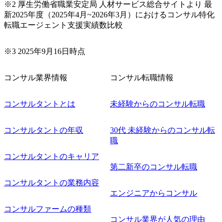
※2 厚生労働省職業安定局 人材サービス総合サイトより 最
ーションの開発 など) シンプレクスの顧客基盤、エンジニ
新2025年度（2025年4月~2026年3月）におけるコンサル特化
アケイパビリティを活かた確度の高い事業立ち上げが経験
転職エージェント支援実績数比較
できる 2026年8月21日(金) 19:30〜21:30 (19:20開場) 2026年8
月12日(水) 16:00 ※参加状況によっては抽選とさせていただ
く可能性がございます。 このたび、ファーム経験者の方を
※3 2025年9月16日時点
対象にした懇親会形式の採用イベント「サロンイベント」
を開催いたします。 カジュアルな場で現場社員と直接交流
コンサル業界情報
コンサル転職情報
できる機会ですので、ぜひご参加ください。 当日はXspear
Consulting代表取締役の早田とMDやその他現場社員が複数
名参加する予定です！ ●費用 : 無料 虎ノ門ヒルズ付近 ※詳
コンサルタントとは
未経験からのコンサル転職
細な場所については参加者の方へ個別でご連絡いたしま
す。 コンサルファームにてマネージャー以上の職務を担当
コンサルタントの年収
30代 未経験からのコンサル転
している方
職
コンサルタントのキャリア
第二新卒のコンサル転職
コンサルタントの業務内容
エンジニアからコンサル
コンサルファームの種類
コンサル業界が人気の理由