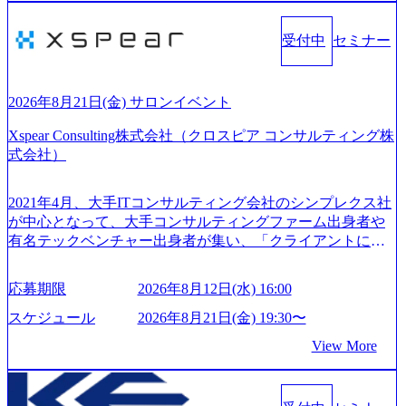
て伝える、自責かつ利他の精神で動く、謙虚な姿勢でウソ
当てたコンサルティング会社として、社員の人間力を強み
やグチを言わない BE CRAZY熱狂しよう 10倍思考で攻め
としたサービスを提供している。 ​- - 2018年から6年連続で
受付中
セミナー
る、失敗を恐れずにふみだす、執着心をもって没頭する O
「働きがいのある会社ベストカンパニー」に選出され、社
WNERSHIP当事者であろう みずから決めてみずから動く、
員モチベーションが高いと評価されている。 ​ 大手コンサル
全体最適で考える、チームを巻き込む SPEEDスピードにこ
ティングファームやSIer、事業会社出身者など、多様な経歴
だわろう 今すぐ決める、すばやく動く、まず成果物をだす
2026年8月21日(金) サロンイベント
の社員が活躍している。 年間休日120日以上、完全週休2日
GRITやり抜こう 逆境でもブレずに続ける、改善サイクルを
制、有給休暇初年度10日（消化率46.3%）、特別休暇5日な
Xspear Consulting株式会社（クロスピア コンサルティング株
回す、結果が出るまでやり抜く 2026年8月14日(金) 19:00〜2
ど、充実した休暇制度を整備している。 ​ 月平均残業時間は
式会社）
0:00 (60分) 2026年8月7日(金) 16:00 本説明会は、選考の前段
25時間であり、ワークライフバランスを重視した働き方が
として「まず会社を知っていただく場」として設けたもの
可能である。 ​ スポレク制度や入社者歓迎会、全社員集会、
です。評価の場ではないため、キャリアを検討中の段階の
2021年4月、大手ITコンサルティング会社のシンプレクス社
リフレッシュ休暇など、社員同士の交流や健康をサポート
方にもご参加いただけます。 連休中の平日夜という日程の
が中心となって、大手コンサルティングファーム出身者や
する取り組みが充実している。 2026年8月13日(木) 19:00～2
ため、在職中の方も有給を取得することなく、現職への配
有名テックベンチャー出身者が集い、「クライアントにと
0:30予定 2026年8月7日(金) 16:00 コンサル業界の動向や業務
慮なくご参加いただけます。帰省先からのオンライン参加
って真のデジタルトランスフォーメーションを創造した
内容・会社説明・匿名の質問コーナーなどを盛り込んだ業
も可能です。 ● 当日のプログラム ・会社説明(40分) 教育
い」という想いの下で立ち上げた新鋭ファーム テクノロジ
界セミナーを実施しています。 ●前回開催時のアンケート
応募期限
2026年8月12日(水) 16:00
旅行事業の内容とビジネスモデル/今後の構想・事業展開/入
ーがビジネスの成功に大きな影響力を持つDX時代におい
結果 満足度：100％ 感想一例：「コンサルタントへのイメ
社後のキャリアパス ・質疑応答(20分) オンライン (Google M
て、20年以上にわたってFintech業界を中心に最先端テクノ
スケジュール
2026年8月21日(金) 19:30〜
ージのぼんやりしていた部分が明確になりました」「業界
eet) ・営業・マーケティングなど、ビジネスサイドでのキャ
ロジーを提供してきたシンプレクスのノウハウを活かしつ
の全体感や実際に働いていらっしゃる方の体感的なお話を
View More
リアを検討されている方 ・転職を具体的に決めてはいない
つ、あらゆる業種・業界のクライアントの企業価値の最大
伺うことができ、参考になりました」 オンライン(ZOO
が、情報収集を進めたい段階の方 ・東京・大阪での勤務を
化を支援するために、戦略策定、組織改革、人材育成、業
M)
希望される方
務改善、実行支援などのコンサルティングサービスを一気