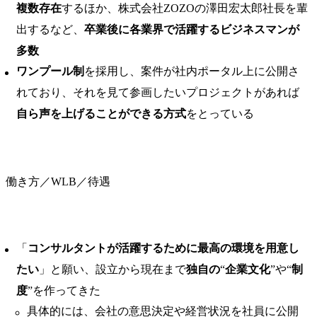
複数存在
するほか、株式会社ZOZOの澤田宏太郎社長を輩
出するなど、
卒業後に各業界で活躍するビジネスマンが
多数
ワンプール制
を採用し、案件が社内ポータル上に公開さ
れており、それを見て参画したいプロジェクトがあれば
自ら声を上げることができる方式
をとっている
働き方／WLB／待遇
「
コンサルタントが活躍するために最高の環境を用意し
たい
」と願い、設立から現在まで
独自の
“
企業文化
”や“
制
度
”を作ってきた
具体的には、会社の意思決定や経営状況を社員に公開