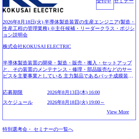
受付中
セミナー
通貫で提供するのが特徴（いわゆる総合コンサルティング
ファーム） 社名の由来は”DXエリアにSpir（槍）を指して
切り開く””simplexないでは金融以外の領域にX（クロス）し
ていく”という位置づけ 一昔前は金融が強い企業として認知
2026年8月18日(火) 半導体製造装置の生産エンジニア(製造・
されていたが、現在金融の売上割合は全体の3割。現在はTo
生産工程の管理業務) ※主任候補・リーダークラス・ポジシ
C事業を始め、パブリック、製造業、通信、エンタメ、教
ョン説明会
育、保健など幅広く強みのあるファーム。 ワンプール制で
株式会社KOKUSAI ELECTRIC
はあるが、社員の興味のある分野やスキルを活用したいな
どの希望は考慮してのアサイン。 そのため、専門性を身に
着けたい方でも幅広に経験を積みたい方でも、キャリア形
半導体製造装置の開発・製造・販売・搬入・セットアップ
成が柔軟に可能な環境である。 https://storage.googleapis.com/
と、その装置のメンテナンス・修理・部品販売などのサー
our-vision-production.appspot.com/public/images/20240925204135
ビスを主要事業としている 主力製品であるバッチ成膜装置
_93b1bff3-f71c-4bc9-8bd9-72a8a4826007_1200x554.webp https://
は、世界中の半導体デバイスメーカーから高く評価され、
storage.googleapis.com/our-vision-production.appspot.com/public/i
世界トップクラスのシェアを有している 技術と対話を通じ
mages/20250502152751_46c65543-87ef-4e86-a85a-8649e1c532f9
応募期限
2026年8月13日(木) 16:00
て未来を創造し、社会課題の解決に貢献することを目指し
_956x512.webp https://storage.googleapis.com/our-vision-producti
on.appspot.com/public/images/20250502152804_ba6aaa1a-9ffc-4f
ている Mission:私たちの技術/私たちの対話 Vision:夢を未来
スケジュール
2026年8月18日(火) 19:00～
2a-9b40-06fff8ee19af_961x517.webp https://storage.googleapis.co
につなぐベストパートナー Value:私たちの技術/私たちの対
View More
m/our-vision-production.appspot.com/public/images/202505021528
話 IoT社会の浸透、AIの加速等により半導体需要は世界中で
31_721b100c-62c9-4258-aa0e-97182898115f_960x510.webp シ
急伸長しており、それに伴い半導体製造装置の需要も伸長
ンプレクス社は、FinTech領域に強みを持つITコンサルティ
中 https://storage.googleapis.com/our-vision-production.appspot.co
特別選考会・ セミナーの一覧へ
ング会社で、NRI、NTTDATAと同じく世界のFinTech Ranki
m/public/images/20260224131045_0fee4978-bb25-43a7-a367-542
ngsTop 100企業にも選出されている。ITコンサルティング、