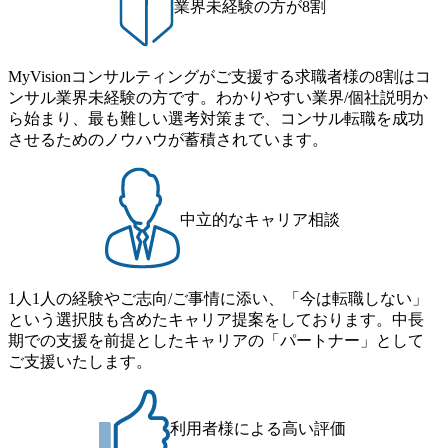
業界未経験の方が8割
コンサルは終わり──コンサル業界の風雲児に聞く。“これ
の制度】 育児休暇： 対象：小学校1年修了時の3月31日まで
から”のコンサルの在り方 (https://www.businessinsider.jp/articl
の子を育てるすべての従業員※期間：通算3年間 短時間勤
e/20250205-simplex-xspear/) Xspear Consultingがえるぼし認定
務： 対象：小学校卒業までの子を育てるすべての従業員 1
を取得 (https://www.agara.co.jp/article/382811) シンプレクスと
MyVisionコンサルティングがご支援する求職者様の8割はコ
日2時間15分まで、始業・終業時刻の繰り上げ・繰り下げが
Xspear Consultingが、東京都港区の行政手続き100%デジタル
ンサル業界未経験の方です。わかりやすい業界/個社説明か
可能 子の看護休暇： 子1人につき5日まで取得でき、1時間
化を支援 (https://www.afpbb.com/articles/-/3520247) 【未経験
ら始まり、最も難しい選考対策まで、コンサル転職を成功
単位で取得することも可能 家族看護休暇： 5日まで取得で
者】 ・年収UPでのオファー ・ワンプールで様々なインダ
させるためのノウハウが蓄積されています。
き、1時間単位で取得することも可能 【独身寮、住宅手当制
ストリーやソリューションを裁量をもって経験できる ・上
度など】 独身寮：富山事業所の近くに、白風寮と青風寮の2
流工程、先端技術を学べる環境 【コンサルファーム経験
つの寮があり、以下の入居基準を満たす方が入居可能で
者】 ・専門領域に軸足を置きながら、他領域にもチャレン
す。 ＜入居基準＞ ・満33歳までの独身者 ・自宅から勤務地
ジできる環境 ・タイトルアップでのオファー ・現職ファー
中立的なキャリア相談
までの通勤総時間が2時間を超えること 住宅手当： 本社の
ムより高いオファー年収 ・実力主義でプロモーションでき
近くには独身寮や社宅等が無いため、条件を満たす方には
る（ダブルスキップもあり） ・週に1度のアサインｍｔｇで
住宅手当を支給します。 また、独身寮は男性のみの入居と
こまめに社員のキャリアについて検討してもらえる。結
なるため、入居基準を満たす女性には住宅手当を支給しま
1人1人の経験やご志向/ご事情に添い、「今は転職しない」
果、なりたいキャリアを反映できるｐｊにアサインしても
す。 住宅手当は、一般賃貸物件を従業員が契約し、規程で
という選択肢も含めたキャリア提案をしております。中長
らえる ・シンプレクスというテクノロジーに強い部隊がい
定める金額を会社が支払います。 その他： 採用時や転勤等
期での支援を前提としたキャリアの「パートナー」として
るため、エンジニアの視点からも協業しクライアントへ価
による引っ越し費用は、会社が負担します。 2026年8月18日
ご支援いたします。
値提供できる ・デリバリー中心の案件もあればセールス中
(火) 19:00～20:00 2026年8月13日(木) 16:00 応募をご検討され
心の案件もあり、個々の裁量や得意領域に合わせた売り上
ている方を対象に、会社説明会を実施予定です。 ● 求人名
げの立て方を選べる ここ1年で社員数60名⇒100名超、売上
・【富山】半導体製造装置の生産エンジニア(製造・生産工
今期18億円⇒来期30億円（いずれも約170％アップ）と急成
利用者様による高い評価
程の管理業務) ※主任候補・リーダークラス ・【砺波】半