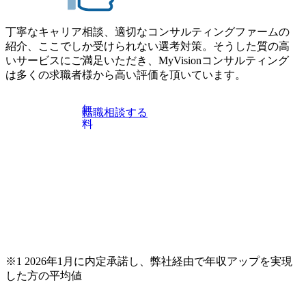
長中のファームである また、成長中ファームのため優秀な
導体製造装置の生産エンジニア(製造・生産工程の管理業務)
上司の近くで働けるチャンスも多い(ボストン・コンサルテ
※主任候補・リーダークラス オンライン (Microsoft Teams)
ィング・グループ出身者等 (https://www.xspear.co.jp/member/ta
丁寧なキャリア相談、適切なコンサルティングファームの
※顔出しは不要です。ご質問頂く際のみ、顔出ししていた
keto_kajita/)） 多様なメンバー、多様なプロジェクトによる
紹介、ここでしか受けられない選考対策。そうした質の高
だければと存じます。
自己成長機会が多く、新たなチャレンジが可能 100名規模に
いサービスにご満足いただき、MyVisionコンサルティング
も関わらず、外資系戦略コンサルティングファームや総合
は多くの求職者様から高い評価を頂いています。
系コンサルティングファームをはじめ、メーカー、ITベン
チャー、外資系金融機関など多彩な出自で構成されてお
無
転職相談する
り、常に刺激を受けながらプロジェクトワークが可能 総合
料
コンサルティングファームの名の通り、全方位のクライア
ントに対して様々なプロジェクトが存在しており、手を上
げれば常に新しいテーマのチャレンジ機会を提供している
（ワンプール制） そのため、全体の離職率10％以下、未経
験3年未満の離職率は0％と驚異の定着率を誇る 大手ファー
ムと同水準以上の報酬制度であり、ファーム経験者の場合
は、転職時報酬アップが基本 強く「個人」の成⾧を重視す
るカルチャーであり、昇進に枠もなく、今ならReadyになれ
ば上がれる環境となっている 安定した経営環境の下、コン
サルティングファームの立ち上げフェーズに関わることが
※1 2026年1月に内定承諾し、弊社経由で年収アップを実現
できる 豊富な経験を持つコンサル経験者の場合は、自らチ
した方の平均値
ームを立ち上げることが可能 裁量をもった営業活動、デリ
バリー活動ができる(スタートアップとの協業、新規ソリュ