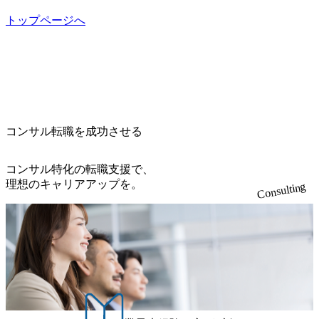
6b95cd599_1200x543.webp https://storage.googleapis.com/our-visi
開発、運用保守と言った全工程を行う「一気通貫体制」が
on-production.appspot.com/public/images/20260224131052_2abe7
トップページへ
特長 ビジネスへの深い理解を持つコンサルタントが集うXs
cb8-329e-4a45-a8f5-73d9728b2cd7_1200x486.webp https://storag
e.googleapis.com/our-vision-production.appspot.com/public/image
pearと、最先端テクノロジーに深い知見を持つシンプレクス
s/20260224131100_d8b3379f-6e64-4566-aea4-924f21977d35_120
社またはグループ会社との協力体制を築いている Xspear社
0x460.webp https://storage.googleapis.com/our-vision-production.a
はあくまでもコンサルティングファームであり、システム
ppspot.com/public/images/20260224131116_05d25aab-49d6-4429-
開発を担当することはない https://storage.googleapis.com/our-vi
810e-138e27965ee8_1200x386.webp グローバル人財育成を目
sion-production.appspot.com/public/images/20240925204111_caa9
的とした「語学研修」、効果的なプレゼンのポイントを掴
4e4b-6aae-45a6-a0ce-b98154c816a2_1153x543.webp メンバー情
み実践に強くなるための「プレゼン研修」、自社キャリア
報 (https://www.xspear.co.jp/member/)一部抜粋 - 伊勢山 昇吾氏:
コンサル転職を成功させる
アドバイザーによる自身のキャリア構築をめざす「キャリ
ベイカレントにてIT戦略立案から実装支援を軸に、様々な
ア開発研修」などがある 生産現場を含む全部門でフレック
業界で新規事業戦略、成長戦略、PMI推進、業務改革等の幅
スタイム制度を実施しており、月単位の決められた労働時
コンサル特化の転職支援で、
広いプロジェクトに従事 - 鈴木健仁氏：新卒でベイカレン
間の範囲内で、出社・退社の時刻を社員の自己裁量に委
理想のキャリアアップを。
Consulting
トに入社し最年少ディレクターを経てXspearに参画 - 梶田
ね、ワークライフバランスを図りながら効率的に働くこと
威人氏：BCG出身。金融業界における戦略策定、DX戦略立
ができる 【休日】 土日祝休みの完全週休2日制 2025年度の
案、人事組織テーマに強みを持ち、メディア・エンタメ業
年間休日は125日（GW8日、夏季9日、年末年始9日） 有給
界においてはDX戦略立案、NFT等の新規事業立案を得意と
休暇は年間24日（4月1日入社の場合）で、入社日に付与さ
する。 - 藏満 一馬氏：アクセンチュア出身。金融業界を中
れます。 年次有給休暇の残日数は、翌年度に繰り越すこと
心に、DX戦略策定、新規事業立案、組織変革、規制対応等
ができます。 慶弔休暇は、事由により取得可能日数は異な
の幅広いプロジェクトを主導する。 - 天野 善仁氏：19卒Pw
りますが、3～7日の連続休暇を取得できます。 リフレッシ
C出身。Xspear最年少シニアマネージャー 社員インタビュー
ュ休暇は、規程で定める勤続年数ごとに、連続5日のリフレ
ページ (https://www.xspear.co.jp/career/interviews/) 戦略だけの
ッシュ休暇を取得できます。 【育児や子の看護、介護など