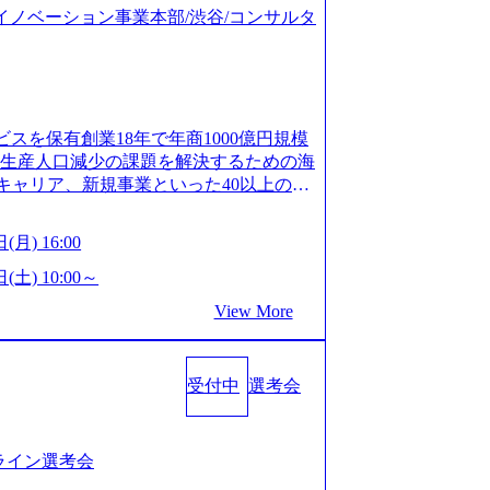
ジタルイノベーション事業本部/渋谷/コンサルタ
ビスを保有創業18年で年商1000億円規模
齢生産人口減少の課題を解決するための海
キャリア、新規事業といった40以上の事
体制をとっており社内で新しい事業開発な
、事業創造の自由度が高い https://st
(月) 16:00
.appspot.com/public/images/20240925162633_7
dff_1200x644.webp レバレジーズ株式会社 会社説
(土) 10:00～
ages-hui-she-shao-jie-zi-liao-zhong-tu-cai-yo
View More
サービス」「カルチャー」など、レバレジーズの
.leverages.jp/) レバレジーズグローバル、
」を受託 (https://prtimes.jp/
受付中
選考会
10591.html) レバレジーズ、モチベーション管理システ
in/html/rd/p/000000622.000010591.html)
www.youtube.com/@leveragesCh) レバ
https://www.youtube.com/watc
ンライン選考会
活躍するメンバー紹介！〜 営業職種編 〜 (http