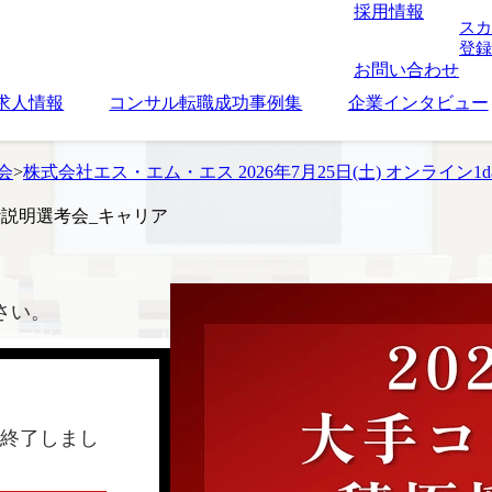
採用情報
スカ
登録
お問い合わせ
求人情報
コンサル転職成功事例集
企業インタビュー
考会
>
株式会社エス・エム・エス 2026年7月25日(土) オンライン
ay説明選考会_キャリア
さい。
終了しまし