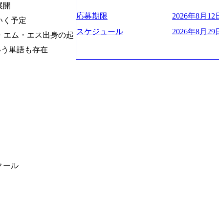
お届けするのは単なるレポートではなく
ハラスメント抑止に向けた研修の拡充、
く、高い貢献度を実感できます。 ● 勤務地 東京都渋谷区渋谷3丁目6-7 渋谷
es/view/00694812) “失われた30年
展開
ベインは1973年に創業された。クライ
進する 育休取得率は男性65%、女性10
ワー 事業所内禁煙(入居する施設に喫煙
s://www.businessinsider.jp/pos
応募期限
2026年8月12日
いく予定
よう、カスタマイズされた戦略を策定し
管理職率も21.8%（2023年12月時点）と
の喫煙を全面的に禁止 ・禁煙サポート制度
の可視化を支援 「インパクト加重会計
行動に落とし込んでいる。 徹底した「
スケジュール
2026年8月29日
日(土) 面接枠 ①10時開始、②11時開始、③12時開始 2026年8月10日(月) 16:00 各回5
・エム・エス出身の起
れかのご経験をお持ちの方 ・システム・
トを算出 (https://prtimes.jp/main/html/rd
テンシャル実現を目標に、具体的に目に
0分程度を想定 オンライン 書類選考通過
義～基本設計など上流経験2年以上 ・PM
て20年近く成長を続けており、2022年3月
いう単語も存在
社戦略やトランスフォーメーション案件
詳細設計までのいずれかの上流工程の経
破が目前となった 2023年4月1日時点で
るものとして「True North」（真北
験 ・お客様との折衝経験、交渉経験 ・
数の規模のコンサルティング会社となり
傾いて見えるTrue Northとは磁北で
組まれたご経験 ・アジャイル/スクラムへ
業的な柔らかい雰囲気が特徴的で、従業
答えや、単に理論的に正しいが実行不可
シップが取れる方/一人称で主体的に動け
たオンボーディング支援(入社時に10日
値を追求した本当の答えを提供したい、
素直に受け取れる方 ・推進力のある方
魅力に感じ、他Big4ではなくアビームを
る信念であり、カルチャーにもなってい
じめとしたシステム、とイメージされる
プロジェクトへのアサインや海外オフィ
や新規事業立案などのトップラインを上
ている。東京オフィスに来るグローバル
ーツ&エンターテイメント領域ではBig
ムで活動している。プロボノ活動にも力
を誇る 社員の多様化する生活スタイル
Oなどの非営利団体に無償でコンサルティン
場環境を実現するため、さまざまなサポ
(土) の対面Kick-offイベントを皮切り
性の活躍推進などの取り組み、また、フ
8月29日(土)10:00～13:30 2026年8月12日(水
クール
度、フルリモート制度などの多様な働き
kyo Be Bold Program (女性候
026年8月23日(日) 9:00～18:00終了 2026年
ライアントに斬新なソリューションを提
ainable SCM SU 1day選考会を開催い
に、チームのダイバーシティは欠かせま
「物流・調達コストの構造改革」といっ
持つ女性の皆様に多数ご参画頂きたいと考
トがこれから取組むべき「グリーントラ
経験では難しいのではないか」、「実際