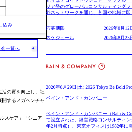
元々はデロイトトウシュトーマツグループ
(https://www.businessinsider.jp
適性検査をご受検いただきます。 ● 詳
ジア発のグローバルコンサルティングフ
ライゼーション (https://www.accenture.com/jp-ja
ションサーチになります。 ご経験やス
外ネットワークを通じ、各国や地域に即
ustomization) 大正製薬：ITカーブアウト支援 (http
下のいずれかの役割でご活躍いただきま
る日系最大級の総合コンサルティングファーム 『B
ies/consulting/taisho-pharmace
用となります。 ※案件によっては客先に
し込み
ンドメッセージに掲げ、企業や組織の変
ンク：初のオンライン開催「SoftBank Wor
応募期限
2026年8月12日
サルタント＞ Webアプリケーション、S
未来のありたい姿を実現するとともに、
s://www.accenture.com/jp-ja/case-studie
ー・スタートアップ企業に対する課題解
価値及び経済的価値の追求にも貢献 NE
スケジュール
2026年8月23日
業省：事業者の申請手続きを電子化する
規模基幹システムにおける最上流のPoC
NECのグループ会社であり、戦略、業務
例を実現 (https://www.accenture.com/jp-ja/case-
メント支援までを一気通貫で担当していま
考会一覧へ
グなどの専門知識と、豊富な経験を持つ約
network)（公共サービス） カルビー：SA
を活用し、顧客の業務革新と効率化の実現に
有する 金融、製造、流通、エネルギー
ps://www.accenture.com/jp-ja/case-studie
を深くヒアリングし、企画構想からアジ
ライアントとしている SAP領域においては
ービス） 世界49カ国に約73万人以上（2
貫で推進していただきます。 プロジェ
以上、日本国内で企業最多の5,399件の
上の国の企業を顧客に売上641億ドルを誇
定義からテストまでの一連の工程におけ
る また、日本国内企業として最多の3,200
ており(会計系BIG4を上回る規模感)、
析、顧客ヒアリング、戦略策定、技術選
資格も保有、さまざまな業界・業種での
ている、売上・従業員数共にこの8年間
す。 ＜SE＞ 参画いただく案件はプラ
を基に独自の方法論やテンプレートを開
2026年8月29日(土) 2026 Tokyo Be Bold Pr
今後も高い成長が見込まれる 多くの技
発～テスト～リリース・リリース後対応
生活の質を向上し、社
APコンサルティングサービスを提供する https://stor
ングに続いて日本国内2番目にSAP認定
画当初はご経験に応じたフェーズからご
ベイン・アンド・カンパニー
uction.appspot.com/public/images/2024092
展開するメガベンチャ
特にIT領域に強みを持つ グローバルのポジションに自由に応募できる社内の転職
ポートしつつ、徐々に対応範囲を広げてい
d8_1200x678.webp アビームコンサルティング会
ツール「キャリアズ・マーケットプレイ
的な品質向上を目的とし、プロジェクト
nt/dam/abeam/jp/ja/about/company/ABeamC
ベイン・アンド・カンパニー（Bain & Co
引き留めを受けずに移動が可能である（異動
ただきます。 課題選定から顧客への企
WARD OF EXCELLENCE 202
ヘルスケア」「シニア
て設立された、経営戦略コンサルティングフ
取得率など約10項目を数値化すること
していただきます。 アジャイル開発を
賞 (https://prtimes.jp/main/html/rd/p
年2月時点）、東京オフィスは1982年
成功した 18時以降の会議を原則禁止と
ながら改善サイクルを回すため、ご自身
ング、社員の健康改善を支援 食事・睡眠など可視化 (ht