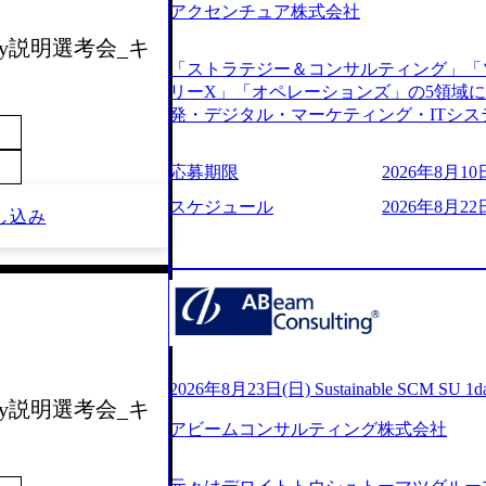
アクセンチュア株式会社
s://www.youtube.com/watch?v=
りながら安定した事業を展開し、高い安定
day説明選考会_キ
に1兆円を目指す日本にもなかなかない
「ストラテジー＆コンサルティング」「
130%成長 https://storage.googleapis.com/our-v
リーX」「オペレーションズ」の5領域
20251030164405_5c527843-d227-4df8-b86c-5
発・デジタル・マーケティング・ITシ
googleapis.com/our-vision-production.apps
からその実行的側面であるITサービスの
f6-0539-4887-84d7-34c8d8544226_
ファームである あらゆる産業において非常
上もの新規事業を立ち上げているため様
応募期限
2026年8月10日
ne Global 500社の80％以上の企
が活発であり、多様なスキルを1社で身
ジェクトは「ファーストリテイリングに
スケジュール
2026年8月22
かする「オールインハウス」型の組織体
し込み
のDX化支援」「ヴィヴィアン・ウエス
主体的かつ柔軟なキャリア形成が可能。 https://stora
ンサルティング活動のみならず、2021年にはKD
uction.appspot.com/public/images/2025103
を設立し、人工知能とデータアナリティ
88_1200x698.webp ## 働き方／
する活動や、デジタル人材育成の支援も盛んに行う 採
り、 働き甲斐のあるランキング、新卒注
e.com/content/dam/accenture/final/accenture
であり株主からの圧力がないため事業創
e.pdf#zoom=50) 女性の活躍について (https://www
て長期的な成長を若手に任せられる環境
inal/careers/corporate/document/wom
重視するため出社勤務。1日の労働時間平均9
ログ (https://www.accenture.com/jp-ja/b
2026年8月23日(日) Sustainable SCM SU 
年間データ、エンジニア組織） 2026年8月22日(
day説明選考会_キ
経営」 (https://business.nikkei.com/atc
日(月) 16:00 ※応募者が定員を上回
アビームコンサルティング株式会社
理由【コンサル業界俯瞰マップ】 (https://diamo
ていただきます。ご了承ください。 ● 当日
店出身者などマーケティングのトップ人材が集結するワケ 
説明会終了後、随時ご案内) ※全てリモ
e/detail/45446) エンジニアから
別に当日の面接案内をお送りいたします