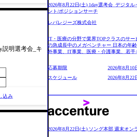
2026年8月22日(土) 1day選考会_デ
ント/ポジションサーチ
レバレジーズ株式会社
IT・医療の分野で業界TOPクラスのサー
の急成長中のメガベンチャー 日本の年
day説明選考会_キ
外事業、IT事業、医療・介護事業、若手
業を展開する オールインハウスの組織
どの人員調達できる 独立資本経営をとっており
応募期限
2026年8月10日
orage.googleapis.com/our-vision-production
242d0de-3e54-4f03-b076-00318d5c0
スケジュール
2026年8月22日
明資料 (https://speakerdeck.com/leverages/lever
ng-xiang-ke) 「働く人」「事業・
リアルを取り上げています！ (https://melev
し込み
大分県より「外国人留学生等受入環境整備事業委託業務
main/html/rd/p/000000612.0000
ム「NALYSYS」リリース (https://prtimes.jp/ma
YouTube（【公式】レバレジーズCh） (https://
レジーズで活躍するメンバー紹介！〜 管理職種編 〜 (
2026年8月22日(土) ソング本部 週末オ
h?v=RETwZKac2UI) レバレジーズで