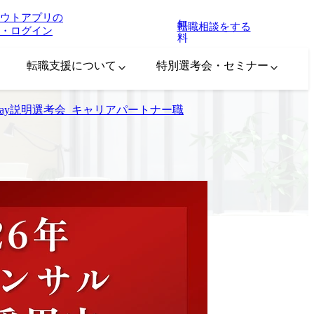
ウトアプリの
無
転職相談をする
・ログイン
料
転職支援について
特別選考会・セミナー
1day説明選考会_キャリアパートナー職