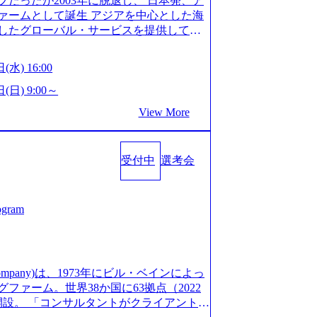
だったが2003年に脱退し、 日本発、ア
/post-288838) プラダ：ラグジュアリー製品のパーソナ
細 デジタルイノベーション事業部でのポジ
ァームとして誕生 アジアを中心とした海
/case-studies/song/prada-luxury-product-c
キル、そして適性や志向性に合わせて、以
したグローバル・サービスを提供してい
s://www.accenture.com/jp-ja/case-stud
す。 ※本求人はレバテック株式会社の雇
uild Beyond As One ®.』をブラ
utical)（ストラテジー & コンサルティング） ソフトバ
出向いての作業も発生します。 ＜ITコン
革を通じて社会や産業の課題を解決し、
ld 2020」でマーケ＆営業のDX実現 (http
(水) 16:00
aaS系の領域において、大手・ベンチャ
クライアント変革の確実な実現と社会的
s/communications-media/softbank)（通信） 経済産
決支援を行います。 直近の案件では、大
Cとの戦略的資本提携も実現して、現在は
(日) 9:00～
「保安ネット」を構築。省庁DXの先進事
(概念実証)支援から構想策定、開発マネジ
改革、IT、組織・人事、アウトソーシン
studies/public-service/meti-industry-safety-
View More
す。 生成AIなどの最新技術とシステム
6,000名を超えるプロフェッショナルを
P HANAの導入で基幹システムを刷新 (htt
貢献します。 ＜PL/PM＞ 顧客の要望
、情報通信、公共事業など幅広い分野をク
s/consumer-goods-services/calbee)（消費財・サ
ャイル開発による開発支援までを一気通
日本市場No.1を誇り、全世界で6,400件
024年5月時点）の社員を擁し、世界120以
クト提案・推進の中核として、企画・要件
受付中
選考会
SAP認定コンサルタント資格を取得してい
る 日本では2.3万人以上の従業員を擁し
る管理業務に加え、最上流での現状分
件のSAP S/4HANA®認定コンサルタント
営業利益率も約15％と驚異的な数字となっ
定、品質改善なども推進していただきま
プロジェクト実績と蓄積されたノウハウ
で4倍近くの成長を遂げていることから、
イム案件メインです。 要件定義～設計～開
発し、それらを活用してお客様に最適なS
ogram
術者を抱えており、アビームコンサルティ
まで一気通貫でご担当いただきます。 参
age.googleapis.com/our-vision-prod
コンサルタント制度の有資格者数が多く、
担当いただき、当社の社員が業務面をサ
5132728_996dc8f2-7d54-42b9-a7ae-8c532c52d3
ただきます。 ＜QAエンジニア＞ 本質
社資料 (https://www.abeam.com/conte
ス」が存在し、本ツールを活用で上司の
の上流(コンサルティング領域)から参画い
onsultingCompanyProfile_jpn_4.pdf) 『SAP A
mpany)は、1973年にビル・ベインによっ
者は年間約1,000名） 残業時間や有休
画提案、そして実行までを一気通貫で支援
4』において優秀賞「プロジェクト・アワード」を受
ァーム。世界38か国に63拠点（2022
で、実行前後で離職率を半減させることに
通じて顧客の要望や提案を柔軟に取り入れ
/000000010.000123981.html) アビームコンサルティ
に開設。 「コンサルタントがクライアントに
しているほか、在宅勤務制度の全社展開、
の提案がサービスに直接反映されやす
tps://www.nikkan.co.jp/articl