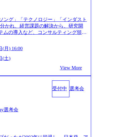
XJ7Eam0onXA) 創業以来黒字を維持し、急成長中であ
性を持つ企業へと成長している 10年後
メガベンチャー。創業から黒字経営。年間
ソング」「テクノロジー」「インダスト
ision-production.appspot.com/public/images/
に分かれ、経営課題の解決から、研究開
587f843fdf6_1200x471.webp https://storage.
ステムの導入など、コンサルティング領域
pot.com/public/images/20251030164946_dc0888
提供まで一貫して支援する総合系・IT系
1200x666.webp 年間100億円規模の投資の元、10以
に良質な顧客基盤を築いており、Fortu
々な業界を経験することが可能 社内転職
(月) 16:00
業をクライアントとして抱えている 手掛けたプロ
に着けることが可能 事業開発・運用を内包
おけるグローバル化」「資生堂グループ
日(土)
。社内スカウトや社内公募制度を用いて
トウッドの製品開発」など多岐にわたる コ
ge.googleapis.com/our-vision-prod
View More
DIと合弁会社「ARISE analytics」
0165942_70f09968-1b27-43e6-b849-1cd107c4f4
クス技術で新たなイノベーションを創出
WLB／待遇 内装8億円超のかっこいいオフィスがあ
用資料 (https://www.accentur
目ランキング受賞歴多数 あえての未上場
受付中
選考会
-com/document-2/Accenture-Recruiting-Brochur
造の自由度が高く、赤字事業でも投資し
.accenture.com/content/dam/accenture/f
 対面でのコミュニケーションメリットを
en-brochure.pdf#zoom=50) 社員発信のキャリアブ
.2時間、有休消化率81%(2024年度の
logs/japan-careers-blog) 江川社長が語る「105点
1day選考会
土) 10:00～最長16:00 2026年8月10
l/gen/19/00604/021600008/) 規模拡大で成功する
る場合は、厳正なる審査の上参加者を決定させ
nd.jp/articles/-/346218) 大手広告代理
の流れ 受付 → 会社説明会 → 面接(会社
(https://markezine.jp/articl
ートにて実施します。 ※参加される方に個
コンサルタントへ。会社に入って、何が変わった？
。 ※通常の選考フローと異なり、事前に