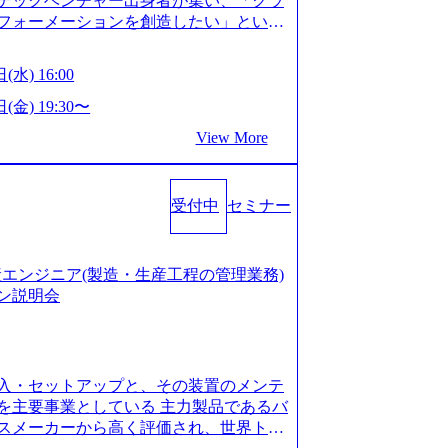
テックベンチャー出身者が集い、「クラ
たい段階の方 ・東京・大阪での勤務を希
フォーメーションを創造したい」という
クノロジーがビジネスの成功に大きな影響
ってFintech業界を中心に最先端テクノ
(水) 16:00
ウハウを活かしつつ、あらゆる業種・業
支援するために、戦略策定、組織改革、
(金) 19:30〜
ンサルティングサービスを一気通貫で提
View More
ィングファーム） 社名の由来は”DXエ
mplexないでは金融以外の領域にX（クロ
は金融が強い企業として認知されていたが、
受付中
セミナー
ToC事業を始め、パブリック、製造業、
強みのあるファーム。 ワンプール制では
を活用したいなどの希望は考慮してのア
たい方でも幅広に経験を積みたい方でも、
の生産エンジニア(製造・生産工程の管理業務)
age.googleapis.com/our-vision-pr
ン説明会
925204135_93b1bff3-f71c-4bc9-8bd9-72a8a482
is.com/our-vision-production.appspot.com/pu
-4e86-a85a-8649e1c532f9_956x512.webp http
ction.appspot.com/public/images/202505021528
入・セットアップと、その装置のメンテ
1x517.webp https://storage.googleapis.com/ou
ages/20250502152831_721b100c-62c9-4258-aa0
を主要事業としている 主力製品であるバ
シンプレクス社は、FinTech領域に強みを持つITコン
スメーカーから高く評価され、世界トッ
界のFinTech RankingsTop 100企