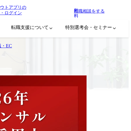
ウトアプリの
無
転職相談をする
・ログイン
料
転職支援について
特別選考会・セミナー
職・EC