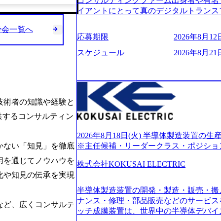
コンサルティングファーム出身者や有名
的に決めてはいないが、情報収集を進め
イアントにとって真のデジタルトランス
望される方
想いの下で立ち上げた新鋭ファーム テ
考会一覧へ
力を持つDX時代において、20年以上にわた
応募期限
2026年8月12日
ロジーを提供してきたシンプレクスのノ
界のクライアントの企業価値の最大化を
スケジュール
2026年8月21日
人材育成、業務改善、実行支援などのコ
供するのが特徴（いわゆる総合コンサルテ
リアにSpir（槍）を指して切り開く””si
ス）していく”という位置づけ 一昔前
技術者の知識や経験と
現在金融の売上割合は全体の3割。現在は
通信、エンタメ、教育、保健など幅広く
供するコンサルティン
あるが、社員の興味のある分野やスキル
サイン。 そのため、専門性を身に着け
2026年8月18日(火) 半導体製造装置
キャリア形成が柔軟に可能な環境である。 https://stor
※主任候補・リーダークラス・ポジショ
かない「知見」を徹底
oduction.appspot.com/public/images/20240
用を通じてノウハウを
6007_1200x554.webp https://storage.googleap
株式会社KOKUSAI ELECTRIC
blic/images/20250502152751_46c65543-87ef
化や知見の伝承を実現
s://storage.googleapis.com/our-vision-produ
半導体製造装置の開発・製造・販売・搬
04_ba6aaa1a-9ffc-4f2a-9b40-06fff8ee19af_96
r-vision-production.appspot.com/public/im
ナンス・修理・部品販売などのサービス
など、広くコンサルテ
e-97182898115f_960x510.webp 
ッチ成膜装置は、世界中の半導体デバイ
サルティング会社で、NRI、NTTDATAと同じく世