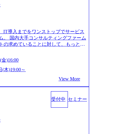
ー
、IT導入までをワンストップでサービス
ム。 国内大手コンサルティングファーム
トの求めていることに対して、もっと自
」「胸を張って会社が好きだと言えるよ
いで会社を設立 PwC・アクセンチュア
金)16:00
はじめ、SIerや事業会社出身者など、
やすく魅力的な環境が整っているため、
(木)19:00～
会社」に4年連続ベストカンパニーに選出
View More
 事業/IT戦略立案や各種プロジェクトマネ
援までワンストップでサービスを提供す
ョンを掲げ、クライアント目線のきめ細
受付中
セミナー
求めていることは何かを追究し、本当に
年創業ながら、従業員数が1年で300人強増
場を目指し、さらに採用のスピードを上げて
る唯一無二のコンサルティングファーム
会
ンタビュー】 (https://my-vision.
interview01) ノースサンドは2015年に設立され、前年比