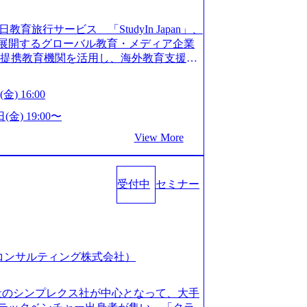
長を遂げている。 ​ 新規事業立案から業務
ストップで提供するコンサルティングファ
教育旅行サービス 「StudyIn Japan」、
員数1,209名を擁し、事業拡大を続けている。
」 を展開するグローバル教育・メディア企業
ィング会社として、社員の人間力を強み
上の提携教育機関を活用し、海外教育支援サ
2018年から6年連続で「働きがいのある会社
ベーションが高いと評価されている。 ​
 Mission:より多くの人に、グローバル
金) 16:00
、事業会社出身者など、多様な経歴の社員が
、ライフチェンジ・インフラになる Value：
全週休2日制、有給休暇初年度10日（消化
を開いて伝える、自責かつ利他の精神で動く、
(金) 19:00〜
た休暇制度を整備している。 ​ 月平均残業時
CRAZY熱狂しよう 10倍思考で攻める、失
View More
を重視した働き方が可能である。 ​ スポ
する OWNERSHIP当事者であろう み
リフレッシュ休暇など、社員同士の交流
える、チームを巻き込む SPEEDスピー
:00～20:30
動く、まず成果物をだす GRITやり抜こ
コンサル業界の動向や業務内容・会社説明・匿名の質
受付中
セミナー
を回す、結果が出るまでやり抜く 2026
ーを実施しています。 ●前回開催時のア
026年8月7日(金) 16:00 本説明会は、選考の前段
例：「コンサルタントへのイメージのぼんや
として設けたものです。評価の場ではな
業界の全体感や実際に働いていらっしゃ
もご参加いただけます。 連休中の平日夜
参考になりました」 オンライン(ZOO
取得することなく、現職への配慮なくご
スピア コンサルティング株式会社）
ン参加も可能です。 ● 当日のプログラ
内容とビジネスモデル/今後の構想・事業展
オンライン (Google Meet) ・営業・マー
会社のシンプレクス社が中心となって、大手
ャリアを検討されている方 ・転職を具体