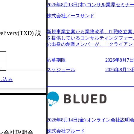
2026年8月13日(木) コンサル業界セミナ
株式会社ノースサンド
新規事業立案から業務改革、IT戦略立案
elivery(TXD) 説
を提供しているコンサルティングファー
の出身の創業メンバーが、「クライアン
由に誠実に提案できる会社をつくりたい
うな家族的な組織をつくりたい」という想
応募期限
2026年8月7日(
といった大手コンサルティングファームを
～
様々な経歴の社員が活躍しており、働き
スケジュール
2026年8月13日
定着率が高いことから「働きがいのある
し込み
されている。 残業時間は平均30時間程度
ジメント、最先端テクノロジーの導入支
る。「世界をデザインする」というビジ
やかな気配りで、クライアントが本当に
価値のある成果を提供している。 2015
加の736名（2024年1月）に到達。上
いる。 人にフォーカスをして急成長す
2026年8月14日(金) オンライン会社説明
【株式会社ノースサンド 執行役員新山氏、庄司氏イ
株式会社ブルード
ライン会社説明会
co.jp/consulting-firm/northsand/