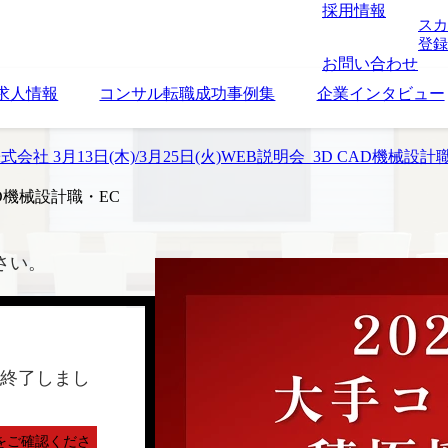
採用情報
スカ
登録
お問い合わせ
求人情報
コンサル転職成功事例集
企業インタビュー
株式会社 3月13日(木)/3月25日(火)WEB説明会_3D CAD機械設計
CAD機械設計職・EC
さい。
終了しまし
をご確認くださ