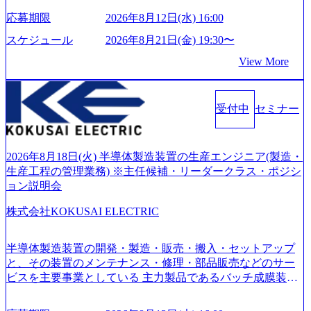
内容・会社説明・匿名の質問コーナーなどを盛り込んだ業
も可能です。 ● 当日のプログラム ・会社説明(40分) 教育
い」という想いの下で立ち上げた新鋭ファーム テクノロジ
界セミナーを実施しています。 ●前回開催時のアンケート
応募期限
2026年8月12日(水) 16:00
旅行事業の内容とビジネスモデル/今後の構想・事業展開/入
ーがビジネスの成功に大きな影響力を持つDX時代におい
結果 満足度：100％ 感想一例：「コンサルタントへのイメ
社後のキャリアパス ・質疑応答(20分) オンライン (Google M
て、20年以上にわたってFintech業界を中心に最先端テクノ
スケジュール
2026年8月21日(金) 19:30〜
ージのぼんやりしていた部分が明確になりました」「業界
eet) ・営業・マーケティングなど、ビジネスサイドでのキャ
ロジーを提供してきたシンプレクスのノウハウを活かしつ
の全体感や実際に働いていらっしゃる方の体感的なお話を
View More
リアを検討されている方 ・転職を具体的に決めてはいない
つ、あらゆる業種・業界のクライアントの企業価値の最大
伺うことができ、参考になりました」 オンライン(ZOO
が、情報収集を進めたい段階の方 ・東京・大阪での勤務を
化を支援するために、戦略策定、組織改革、人材育成、業
M)
希望される方
務改善、実行支援などのコンサルティングサービスを一気
受付中
セミナー
通貫で提供するのが特徴（いわゆる総合コンサルティング
ファーム） 社名の由来は”DXエリアにSpir（槍）を指して
切り開く””simplexないでは金融以外の領域にX（クロス）し
ていく”という位置づけ 一昔前は金融が強い企業として認知
2026年8月18日(火) 半導体製造装置の生産エンジニア(製造・
されていたが、現在金融の売上割合は全体の3割。現在はTo
生産工程の管理業務) ※主任候補・リーダークラス・ポジシ
C事業を始め、パブリック、製造業、通信、エンタメ、教
ョン説明会
育、保健など幅広く強みのあるファーム。 ワンプール制で
株式会社KOKUSAI ELECTRIC
はあるが、社員の興味のある分野やスキルを活用したいな
どの希望は考慮してのアサイン。 そのため、専門性を身に
着けたい方でも幅広に経験を積みたい方でも、キャリア形
半導体製造装置の開発・製造・販売・搬入・セットアップ
成が柔軟に可能な環境である。 https://storage.googleapis.com/
と、その装置のメンテナンス・修理・部品販売などのサー
our-vision-production.appspot.com/public/images/20240925204135
ビスを主要事業としている 主力製品であるバッチ成膜装置
_93b1bff3-f71c-4bc9-8bd9-72a8a4826007_1200x554.webp https://
は、世界中の半導体デバイスメーカーから高く評価され、
storage.googleapis.com/our-vision-production.appspot.com/public/i
世界トップクラスのシェアを有している 技術と対話を通じ
mages/20250502152751_46c65543-87ef-4e86-a85a-8649e1c532f9