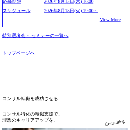
応募期限
2026年8月13日(木) 16:00
て未来を創造し、社会課題の解決に貢献することを目指し
_956x512.webp https://storage.googleapis.com/our-vision-producti
on.appspot.com/public/images/20250502152804_ba6aaa1a-9ffc-4f
ている Mission:私たちの技術/私たちの対話 Vision:夢を未来
スケジュール
2026年8月18日(火) 19:00～
2a-9b40-06fff8ee19af_961x517.webp https://storage.googleapis.co
につなぐベストパートナー Value:私たちの技術/私たちの対
View More
m/our-vision-production.appspot.com/public/images/202505021528
話 IoT社会の浸透、AIの加速等により半導体需要は世界中で
31_721b100c-62c9-4258-aa0e-97182898115f_960x510.webp シ
急伸長しており、それに伴い半導体製造装置の需要も伸長
ンプレクス社は、FinTech領域に強みを持つITコンサルティ
中 https://storage.googleapis.com/our-vision-production.appspot.co
特別選考会・ セミナーの一覧へ
ング会社で、NRI、NTTDATAと同じく世界のFinTech Ranki
m/public/images/20260224131045_0fee4978-bb25-43a7-a367-542
ngsTop 100企業にも選出されている。ITコンサルティング、
6b95cd599_1200x543.webp https://storage.googleapis.com/our-visi
開発、運用保守と言った全工程を行う「一気通貫体制」が
on-production.appspot.com/public/images/20260224131052_2abe7
トップページへ
特長 ビジネスへの深い理解を持つコンサルタントが集うXs
cb8-329e-4a45-a8f5-73d9728b2cd7_1200x486.webp https://storag
e.googleapis.com/our-vision-production.appspot.com/public/image
pearと、最先端テクノロジーに深い知見を持つシンプレクス
s/20260224131100_d8b3379f-6e64-4566-aea4-924f21977d35_120
社またはグループ会社との協力体制を築いている Xspear社
0x460.webp https://storage.googleapis.com/our-vision-production.a
はあくまでもコンサルティングファームであり、システム
ppspot.com/public/images/20260224131116_05d25aab-49d6-4429-
開発を担当することはない https://storage.googleapis.com/our-vi
810e-138e27965ee8_1200x386.webp グローバル人財育成を目
sion-production.appspot.com/public/images/20240925204111_caa9
的とした「語学研修」、効果的なプレゼンのポイントを掴
4e4b-6aae-45a6-a0ce-b98154c816a2_1153x543.webp メンバー情
み実践に強くなるための「プレゼン研修」、自社キャリア
報 (https://www.xspear.co.jp/member/)一部抜粋 - 伊勢山 昇吾氏:
コンサル転職を成功させる
アドバイザーによる自身のキャリア構築をめざす「キャリ
ベイカレントにてIT戦略立案から実装支援を軸に、様々な
ア開発研修」などがある 生産現場を含む全部門でフレック
業界で新規事業戦略、成長戦略、PMI推進、業務改革等の幅
スタイム制度を実施しており、月単位の決められた労働時
コンサル特化の転職支援で、
広いプロジェクトに従事 - 鈴木健仁氏：新卒でベイカレン
間の範囲内で、出社・退社の時刻を社員の自己裁量に委
理想のキャリアアップを。
Consulting
トに入社し最年少ディレクターを経てXspearに参画 - 梶田
ね、ワークライフバランスを図りながら効率的に働くこと
威人氏：BCG出身。金融業界における戦略策定、DX戦略立