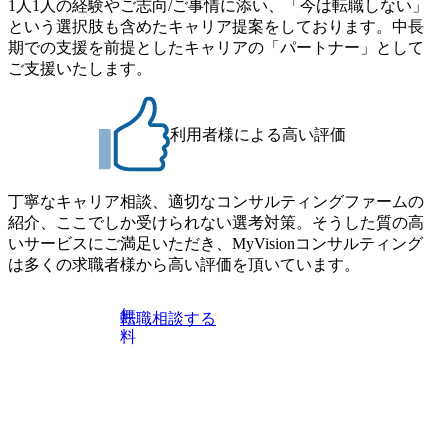
1人1人の経験やご志向/ご事情に添い、「今は転職しない」
果、なりたいキャリアを反映できるｐｊにアサインしても
す。 住宅手当は、一般賃貸物件を従業員が契約し、規程で
という選択肢も含めたキャリア提案をしております。中長
らえる ・シンプレクスというテクノロジーに強い部隊がい
定める金額を会社が支払います。 その他： 採用時や転勤等
期での支援を前提としたキャリアの「パートナー」として
るため、エンジニアの視点からも協業しクライアントへ価
による引っ越し費用は、会社が負担します。 2026年8月18日
ご支援いたします。
値提供できる ・デリバリー中心の案件もあればセールス中
(火) 19:00～20:00 2026年8月13日(木) 16:00 応募をご検討され
心の案件もあり、個々の裁量や得意領域に合わせた売り上
ている方を対象に、会社説明会を実施予定です。 ● 求人名
げの立て方を選べる ここ1年で社員数60名⇒100名超、売上
・【富山】半導体製造装置の生産エンジニア(製造・生産工
今期18億円⇒来期30億円（いずれも約170％アップ）と急成
利用者様による高い評価
程の管理業務) ※主任候補・リーダークラス ・【砺波】半
長中のファームである また、成長中ファームのため優秀な
導体製造装置の生産エンジニア(製造・生産工程の管理業務)
上司の近くで働けるチャンスも多い(ボストン・コンサルテ
※主任候補・リーダークラス オンライン (Microsoft Teams)
ィング・グループ出身者等 (https://www.xspear.co.jp/member/ta
丁寧なキャリア相談、適切なコンサルティングファームの
※顔出しは不要です。ご質問頂く際のみ、顔出ししていた
keto_kajita/)） 多様なメンバー、多様なプロジェクトによる
紹介、ここでしか受けられない選考対策。そうした質の高
だければと存じます。
自己成長機会が多く、新たなチャレンジが可能 100名規模に
いサービスにご満足いただき、MyVisionコンサルティング
も関わらず、外資系戦略コンサルティングファームや総合
は多くの求職者様から高い評価を頂いています。
系コンサルティングファームをはじめ、メーカー、ITベン
チャー、外資系金融機関など多彩な出自で構成されてお
無
転職相談する
り、常に刺激を受けながらプロジェクトワークが可能 総合
料
コンサルティングファームの名の通り、全方位のクライア
ントに対して様々なプロジェクトが存在しており、手を上
げれば常に新しいテーマのチャレンジ機会を提供している
（ワンプール制） そのため、全体の離職率10％以下、未経
験3年未満の離職率は0％と驚異の定着率を誇る 大手ファー