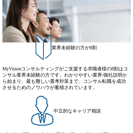
ができる 【休日】 土日祝休みの完全週休2日制 2025年度の
案、人事組織テーマに強みを持ち、メディア・エンタメ業
年間休日は125日（GW8日、夏季9日、年末年始9日） 有給
界においてはDX戦略立案、NFT等の新規事業立案を得意と
休暇は年間24日（4月1日入社の場合）で、入社日に付与さ
する。 - 藏満 一馬氏：アクセンチュア出身。金融業界を中
れます。 年次有給休暇の残日数は、翌年度に繰り越すこと
心に、DX戦略策定、新規事業立案、組織変革、規制対応等
ができます。 慶弔休暇は、事由により取得可能日数は異な
の幅広いプロジェクトを主導する。 - 天野 善仁氏：19卒Pw
りますが、3～7日の連続休暇を取得できます。 リフレッシ
C出身。Xspear最年少シニアマネージャー 社員インタビュー
ュ休暇は、規程で定める勤続年数ごとに、連続5日のリフレ
ページ (https://www.xspear.co.jp/career/interviews/) 戦略だけの
ッシュ休暇を取得できます。 【育児や子の看護、介護など
業界未経験の方が8割
コンサルは終わり──コンサル業界の風雲児に聞く。“これ
の制度】 育児休暇： 対象：小学校1年修了時の3月31日まで
から”のコンサルの在り方 (https://www.businessinsider.jp/articl
の子を育てるすべての従業員※期間：通算3年間 短時間勤
e/20250205-simplex-xspear/) Xspear Consultingがえるぼし認定
務： 対象：小学校卒業までの子を育てるすべての従業員 1
を取得 (https://www.agara.co.jp/article/382811) シンプレクスと
MyVisionコンサルティングがご支援する求職者様の8割はコ
日2時間15分まで、始業・終業時刻の繰り上げ・繰り下げが
Xspear Consultingが、東京都港区の行政手続き100%デジタル
ンサル業界未経験の方です。わかりやすい業界/個社説明か
可能 子の看護休暇： 子1人につき5日まで取得でき、1時間
化を支援 (https://www.afpbb.com/articles/-/3520247) 【未経験
ら始まり、最も難しい選考対策まで、コンサル転職を成功
単位で取得することも可能 家族看護休暇： 5日まで取得で
者】 ・年収UPでのオファー ・ワンプールで様々なインダ
させるためのノウハウが蓄積されています。
き、1時間単位で取得することも可能 【独身寮、住宅手当制
ストリーやソリューションを裁量をもって経験できる ・上
度など】 独身寮：富山事業所の近くに、白風寮と青風寮の2
流工程、先端技術を学べる環境 【コンサルファーム経験
つの寮があり、以下の入居基準を満たす方が入居可能で
者】 ・専門領域に軸足を置きながら、他領域にもチャレン
す。 ＜入居基準＞ ・満33歳までの独身者 ・自宅から勤務地
ジできる環境 ・タイトルアップでのオファー ・現職ファー
中立的なキャリア相談
までの通勤総時間が2時間を超えること 住宅手当： 本社の
ムより高いオファー年収 ・実力主義でプロモーションでき
近くには独身寮や社宅等が無いため、条件を満たす方には
る（ダブルスキップもあり） ・週に1度のアサインｍｔｇで
住宅手当を支給します。 また、独身寮は男性のみの入居と
こまめに社員のキャリアについて検討してもらえる。結
なるため、入居基準を満たす女性には住宅手当を支給しま