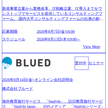
新規事業立案から業務改革、IT戦略立案、IT導入までをワ
ンストップでサービスを提供しているコンサルティングフ
ァーム。 国内大手コンサルティングファームの出身の創業
メンバーが、「クライアントの求めていることに対して、
もっと自由に誠実に提案できる会社をつくりたい」「胸を
応募期限
2026年8月7日(金)16:00
張って会社が好きだと言えるような家族的な組織をつくり
たい」という想いで会社を設立 PwC・アクセンチュアとい
スケジュール
2026年8月13日(木)19:00～
った大手コンサルティングファームをはじめ、SIerや事業会
View More
社出身者など、様々な経歴の社員が活躍しており、働きや
すく魅力的な環境が整っているため、定着率が高いことか
ら「働きがいのある会社」に4年連続ベストカンパニーに選
受付中
セミナー
出されている。 残業時間は平均30時間程度 事業/IT戦略立案
や各種プロジェクトマネジメント、最先端テクノロジーの
導入支援までワンストップでサービスを提供する。「世界
をデザインする」というビジョンを掲げ、クライアント目
2026年8月14日(金) オンライン会社説明会
線のきめ細やかな気配りで、クライアントが本当に求めて
株式会社ブルード
いることは何かを追究し、本当に価値のある成果を提供し
ている。 2015年創業ながら、従業員数が1年で300人強増加
の736名（2024年1月）に到達。上場を目指し、さらに採用
海外教育旅行サービス 「StudyIn」、訪日教育旅行サービ
のスピードを上げている。 人にフォーカスをして急成長す
ス 「StudyIn Japan」、SNSメディア 「StudyInシリーズ」