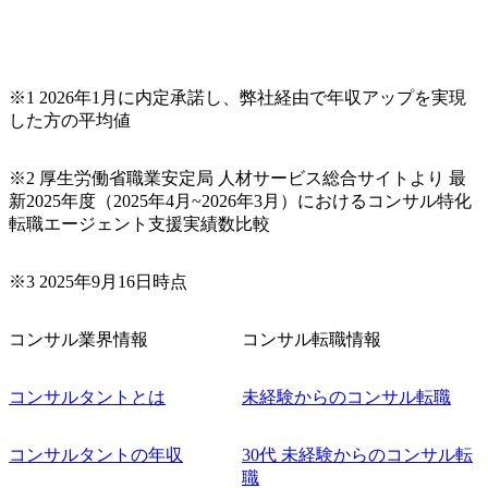
ムと同水準以上の報酬制度であり、ファーム経験者の場合
は、転職時報酬アップが基本 強く「個人」の成⾧を重視す
るカルチャーであり、昇進に枠もなく、今ならReadyになれ
ば上がれる環境となっている 安定した経営環境の下、コン
サルティングファームの立ち上げフェーズに関わることが
※1 2026年1月に内定承諾し、弊社経由で年収アップを実現
できる 豊富な経験を持つコンサル経験者の場合は、自らチ
した方の平均値
ームを立ち上げることが可能 裁量をもった営業活動、デリ
バリー活動ができる(スタートアップとの協業、新規ソリュ
※2 厚生労働省職業安定局 人材サービス総合サイトより 最
ーションの開発 など) シンプレクスの顧客基盤、エンジニ
新2025年度（2025年4月~2026年3月）におけるコンサル特化
アケイパビリティを活かた確度の高い事業立ち上げが経験
転職エージェント支援実績数比較
できる 2026年8月21日(金) 19:30〜21:30 (19:20開場) 2026年8
月12日(水) 16:00 ※参加状況によっては抽選とさせていただ
く可能性がございます。 このたび、ファーム経験者の方を
※3 2025年9月16日時点
対象にした懇親会形式の採用イベント「サロンイベント」
を開催いたします。 カジュアルな場で現場社員と直接交流
コンサル業界情報
コンサル転職情報
できる機会ですので、ぜひご参加ください。 当日はXspear
Consulting代表取締役の早田とMDやその他現場社員が複数
名参加する予定です！ ●費用 : 無料 虎ノ門ヒルズ付近 ※詳
コンサルタントとは
未経験からのコンサル転職
細な場所については参加者の方へ個別でご連絡いたしま
す。 コンサルファームにてマネージャー以上の職務を担当
コンサルタントの年収
30代 未経験からのコンサル転
している方
職