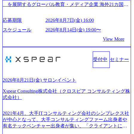
る唯一無二のコンサルティングファーム【株式会社ノース
を展開するグローバル教育・メディア企業 海外21カ国と
サンド 執行役員新山氏、庄司氏インタビュー】 (https://my-vi
の取引実績と2,000校以上の提携教育機関を活用し、海外教
sion.co.jp/consulting-firm/northsand/interview01) ノースサンドは
育支援サービスを提供している 動画メディア事業を基盤と
応募期限
2026年8月7日(金) 16:00
2015年に設立され、前年比205%の売上成長を遂げるなど、
して、留学支援・訪日教育旅行・SNSマーケティング事業
急速な成長を遂げている。 ​ 新規事業立案から業務改革、IT
を展開している Mission:より多くの人に、グローバルという
スケジュール
2026年8月14日(金) 19:00〜
戦略立案、IT導入までをワンストップで提供するコンサル
選択肢を Vision:世界を代表する、ライフチェンジ・インフ
View More
ティングファームである。 ​- 2025年1月時点で従業員数1,209
ラになる Value： INTEGRITY誠実であろう 素直に心を開い
名を擁し、事業拡大を続けている。 「人」にフォーカスを
て伝える、自責かつ利他の精神で動く、謙虚な姿勢でウソ
当てたコンサルティング会社として、社員の人間力を強み
やグチを言わない BE CRAZY熱狂しよう 10倍思考で攻め
としたサービスを提供している。 ​- - 2018年から6年連続で
受付中
セミナー
る、失敗を恐れずにふみだす、執着心をもって没頭する O
「働きがいのある会社ベストカンパニー」に選出され、社
WNERSHIP当事者であろう みずから決めてみずから動く、
員モチベーションが高いと評価されている。 ​ 大手コンサル
全体最適で考える、チームを巻き込む SPEEDスピードにこ
ティングファームやSIer、事業会社出身者など、多様な経歴
だわろう 今すぐ決める、すばやく動く、まず成果物をだす
2026年8月21日(金) サロンイベント
の社員が活躍している。 年間休日120日以上、完全週休2日
GRITやり抜こう 逆境でもブレずに続ける、改善サイクルを
制、有給休暇初年度10日（消化率46.3%）、特別休暇5日な
Xspear Consulting株式会社（クロスピア コンサルティング株
回す、結果が出るまでやり抜く 2026年8月14日(金) 19:00〜2
ど、充実した休暇制度を整備している。 ​ 月平均残業時間は
式会社）
0:00 (60分) 2026年8月7日(金) 16:00 本説明会は、選考の前段
25時間であり、ワークライフバランスを重視した働き方が
として「まず会社を知っていただく場」として設けたもの
可能である。 ​ スポレク制度や入社者歓迎会、全社員集会、
です。評価の場ではないため、キャリアを検討中の段階の
2021年4月、大手ITコンサルティング会社のシンプレクス社
リフレッシュ休暇など、社員同士の交流や健康をサポート
方にもご参加いただけます。 連休中の平日夜という日程の
が中心となって、大手コンサルティングファーム出身者や
する取り組みが充実している。 2026年8月13日(木) 19:00～2
ため、在職中の方も有給を取得することなく、現職への配
有名テックベンチャー出身者が集い、「クライアントにと
0:30予定 2026年8月7日(金) 16:00 コンサル業界の動向や業務
慮なくご参加いただけます。帰省先からのオンライン参加
って真のデジタルトランスフォーメーションを創造した