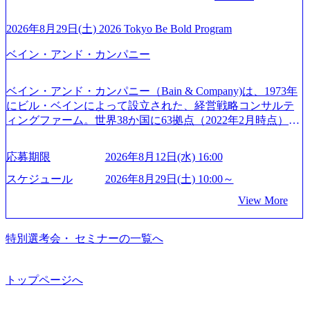
ジー & コンサルティング） ソフトバンク：初のオンライン
ルギー、情報通信、公共事業など幅広い分野をクライアン
される方に個別に当日の面接案内をお送りいたします。 ※
開催「SoftBank World 2020」でマーケ＆営業のDX実現 (http
トとしている SAP領域においては日本市場No.1を誇り、全
通常の選考フローと異なり、事前に適性検査をご受検いた
2026年8月29日(土) 2026 Tokyo Be Bold Program
s://www.accenture.com/jp-ja/case-studies/communications-media/so
世界で6,400件以上、日本国内で企業最多の5,399件のSAP認
だきます。 ● 詳細 デジタルイノベーション事業部でのポジ
ftbank)（通信） 経済産業省：事業者の申請手続きを電子化
ベイン・アンド・カンパニー
定コンサルタント資格を取得している また、日本国内企業
ションサーチになります。 ご経験やスキル、そして適性や
する「保安ネット」を構築。省庁DXの先進事例を実現 (http
として最多の3,200件のSAP S/4HANA®認定コンサルタント
志向性に合わせて、以下のいずれかの役割でご活躍いただ
s://www.accenture.com/jp-ja/case-studies/public-service/meti-indust
資格も保有、さまざまな業界・業種でのプロジェクト実績
きます。 ※本求人はレバテック株式会社の雇用となりま
ry-safety-network)（公共サービス） カルビー：SAP HANAの
ベイン・アンド・カンパニー（Bain & Company)は、1973年
と蓄積されたノウハウを基に独自の方法論やテンプレート
す。 ※案件によっては客先に出向いての作業も発生しま
導入で基幹システムを刷新 (https://www.accenture.com/jp-ja/ca
にビル・ベインによって設立された、経営戦略コンサルテ
を開発し、それらを活用してお客様に最適なSAPコンサル
す。 ＜ITコンサルタント＞ Webアプリケーション、SaaS系
se-studies/consumer-goods-services/calbee)（消費財・サービ
ィングファーム。世界38か国に63拠点（2022年2月時点）、
ティングサービスを提供する https://storage.googleapis.com/our
の領域において、大手・ベンチャー・スタートアップ企業
ス） 世界49カ国に約73万人以上（2024年5月時点）の社員を
東京オフィスは1982年に開設。 「コンサルタントがクライ
-vision-production.appspot.com/public/images/20240925132728_9
に対する課題解決支援を行います。 直近の案件では、大規
擁し、世界120以上の国の企業を顧客に売上641億ドルを誇
アントにお届けするのは単なるレポートではなく、『結
96dc8f2-7d54-42b9-a7ae-8c532c52d3d8_1200x678.webp アビー
応募期限
2026年8月12日(水) 16:00
模基幹システムにおける最上流のPoC(概念実証)支援から構
る 日本では2.3万人以上の従業員を擁しており(会計系BIG4
果』である。」この原則のもと、ベインは1973年に創業さ
ムコンサルティング会社資料 (https://www.abeam.com/content/
想策定、開発マネジメント支援までを一気通貫で担当して
を上回る規模感)、営業利益率も約15％と驚異的な数字とな
れた。クライアントが不確かな未来の中、競争に勝てるよ
スケジュール
2026年8月29日(土) 10:00～
dam/abeam/jp/ja/about/company/ABeamConsultingCompanyProfil
います。 生成AIなどの最新技術とシステムを活用し、顧客
っている、売上・従業員数共にこの8年間で4倍近くの成長
う、カスタマイズされた戦略を策定し、クライアントと共
e_jpn_4.pdf) 『SAP AWARD OF EXCELLENCE 2024』にお
View More
の業務革新と効率化の実現に貢献します。 ＜PL/PM＞ 顧客
を遂げていることから、今後も高い成長が見込まれる 多く
に、提言を具体的な行動に落とし込んでいる。 徹底した
いて優秀賞「プロジェクト・アワード」を受賞 (https://prtime
の要望を深くヒアリングし、企画構想からアジャイル開発
の技術者を抱えており、アビームコンサルティングに続い
「結果主義」を標榜。クライアントのフルポテンシャル実
s.jp/main/html/rd/p/000000010.000123981.html) アビームコンサ
による開発支援までを一気通貫で推進していただきます。
て日本国内2番目にSAP認定コンサルタント制度の有資格者
現を目標に、具体的に目に見える成果を出すことを信条と
特別選考会・ セミナーの一覧へ
ルティング、社員の健康改善を支援 食事・睡眠など可視
プロジェクト提案・推進の中核として、企画・要件定義か
数が多く、特にIT領域に強みを持つ グローバルのポジショ
して、全社戦略やトランスフォーメーション案件を多く扱
化 (https://www.nikkan.co.jp/articles/view/00694812) “失われた3
らテストまでの一連の工程における管理業務に加え、最上
ンに自由に応募できる社内の転職ツール「キャリアズ・マ
っている ベインの社風を体現するものとして「True North」
0年”をアビームの｢人的資本経営｣で取り戻したい (https://ww
流での現状分析、顧客ヒアリング、戦略策定、技術選定、
ーケットプレイス」が存在し、本ツールを活用で上司の引
（真北）という言葉がよくつかわれる。針が少し東に傾い
トップページへ
w.businessinsider.jp/post-283587) アサヒグループホールディン
品質改善なども推進していただきます。 ＜SE＞ 参画いただ
き留めを受けずに移動が可能である（異動者は年間約1,000
て見えるTrue Northとは磁北ではなく真北、風説や思い込み
グスのESG価値の可視化を支援 「インパクト加重会計」
く案件はプライム案件メインです。 要件定義～設計～開発
名） 残業時間や有休取得率など約10項目を数値化すること
による一見正しい答えや、単に理論的に正しいが実行不可