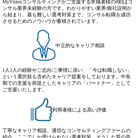
MyVisionコンサルティングがご支援する求職者様の8割はコ
で主体的に動ける方 ・年齢にこだわらず、アドバイスを素
食事などのカジュアルな交流、実際のプロジェクトのケー
します。 当SUは「GlobalでのSCM構築」や「物流・調達コ
ンサル業界未経験の方です。わかりやすい業界/個社説明か
直に受け取れる方 ・推進力のある方
ススタディ、1対1の模擬面接等、複数のセッションを約1か
ストの構造改革」といった伝統的なテーマに留まらずクラ
ら始まり、最も難しい選考対策まで、コンサル転職を成功
月の期間に渡り行い、選考にご参加いただきます。コンサ
イアントがこれから取組むべき「グリーントランスフォー
させるためのノウハウが蓄積されています。
ルタント未経験の方でも、戦略コンサルタントの具体的な
メーション」、「サーキュラーエコノミー(循環経済)」とい
仕事内容からお話をさせていただきますので、戦略コンサ
った社会課題やテーマに対して、グローバル知見と最新の
ルティングにご興味をお持ちの方は、この機会にぜひご応
事例などを基に企業の構造改革と社会価値の創造の取り組
募ください。 ● 応募後のフロー ・書類選考後、対象者の方
みを行うプロフェッショナルチームです。 今回1day選考対
中立的なキャリア相談
にはWebテストを8月20日までに受験いただきます ・8月21
象となるポジションは下記となります。 ・コンサルタント
日までにプログラム参加者をご案内します ・初回プログラ
(調達改革・設備O&M)【SCS SU】 ・コンサルタント(ECM/
ム : 8月29日(土)10:00～13:30 @ベイン東京オフィス(六本木)
SCM構想・PLM/MES改革)【SSC SU】 ・コンサルタント(物
・プログラム期間中はコンサルタントとの食事会、プロジ
1人1人の経験やご志向/ご事情に添い、「今は転職しない」
流改革/需給プロセス改革)【SSC SU】 ・SCM/ECMデータ・
ェクトのご紹介、ケースワークショップなどを実施します
という選択肢も含めたキャリア提案をしております。中長
プロセス分析・AI活用_Sustainable SCM Strategy Unit(Strategy
・10月17日(土)開催の選考会にて採用面接を実施する予定で
期での支援を前提としたキャリアの「パートナー」として
Consultant職)≪東京・大阪≫ ・コンサルタント(SCS SUオー
す ※ご都合が合わない方は別途調整いたします 初回プロ
ご支援いたします。
プンポジション)【SCS SU】 ※当日は全体での会社説明な
グラム : ベイン東京オフィス(六本木) ※イベントによりオン
どはなく、個別選考のみの実施を予定しています ※1名あた
ラインまたはオフラインの実施 ※東京オフィスのみのご応
りの拘束時間は1時間～最大2時間半程度を想定しています
募となります。他オフィス希望を含めたご応募はお受けい
※1次面接と最終面接の間をなるべく空けないよう調整して
利用者様による高い評価
たしかねますのでご了承ください ● フルタイムでの職務経
おりますが、調整が叶わないケースもございます オンライ
歴を2年以上お持ちの方で、東京オフィスのコンサルタント
ン 書類選考通過者
ポジションに応募意思がある方 ● 英語・日本語ともにビジ
丁寧なキャリア相談、適切なコンサルティングファームの
ネスレベルの方 ※日本語が母国語でない方は日本語能力
紹介、ここでしか受けられない選考対策。そうした質の高