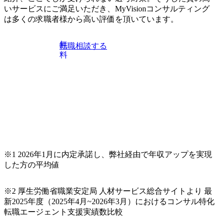
試験N1またはそれ相当の上級レベルの日本語力(会話・読解
いサービスにご満足いただき、MyVisionコンサルティング
力)
は多くの求職者様から高い評価を頂いています。
無
転職相談する
料
※1 2026年1月に内定承諾し、弊社経由で年収アップを実現
した方の平均値
※2 厚生労働省職業安定局 人材サービス総合サイトより 最
新2025年度（2025年4月~2026年3月）におけるコンサル特化
転職エージェント支援実績数比較