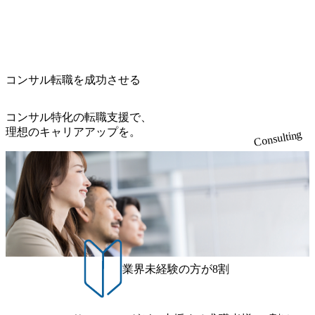
を用いて非財務活動の社会的インパクトを算出 (https://prtime
～テスト～リリース・リリース後対応まで一気通貫でご担
で、実行前後で離職率を半減させることに成功した 18時以
能な答えではなく、企業と社会の最大価値を追求した本当
s.jp/main/html/rd/p/000000015.000123981.html) NECから独立し
当いただきます。 参画当初はご経験に応じたフェーズから
降の会議を原則禁止としているほか、在宅勤務制度の全社
の答えを提供したい、というベインのコンサルティングに
て20年近く成長を続けており、2022年3月期の連結売上高は
ご担当いただき、当社の社員が業務面をサポートしつつ、
展開、ハラスメント抑止に向けた研修の拡充、社外窓口設
おける信念であり、カルチャーにもなっている。 海外オフ
991億円、1,000億円突破が目前となった 2023年4月1日時点
徐々に対応範囲を広げていただきます。 ＜QAエンジニア＞
置など徹底的な仕組み化を推進する 育休取得率は男性6
ィスとの連携が多く、海外プロジェクトへのアサインや海
でグループ従業員数は7523人と、国内でも有数の規模のコ
本質的な品質向上を目的とし、プロジェクトの上流(コンサ
5%、女性100%と全国平均を上回る実績を持ち、女性の管理
外オフィスへのトランスファー制度などが充実している。
ンサルティング会社となり、今後も成長性が大きくみられ
コンサル転職を成功させる
ルティング領域)から参画いただきます。 課題選定から顧客
職率も21.8%（2023年12月時点）とフレキシブルな働き方を
東京オフィスに来るグローバルメンバーも多く、グローバ
る 日本企業的な柔らかい雰囲気が特徴的で、従業員方の人
への企画提案、そして実行までを一気通貫で支援していた
提供 2026年8月22日(土) 面接枠 ①10時開始、②11時開始、
ル・ワンチームで活動している。プロボノ活動にも力を入
柄の良さや未経験者への充実したオンボーディング支援(入
だきます。 アジャイル開発を通じて顧客の要望や提案を柔
③12時開始 2026年8月10日(月) 16:00 各回50分程度を想定 オ
コンサル特化の転職支援で、
れており、これまで多くのNPO・NGOなどの非営利団体に
社時に10日間の間みっちりとコンサルの基礎を支援)を魅力
軟に取り入れながら改善サイクルを回すため、ご自身の提
ンライン 書類選考通過者
理想のキャリアアップを。
無償でコンサルティングを提供している。 2026年8月29日
Consulting
に感じ、他Big4ではなくアビームを選ぶ方も多数 アビーム
案がサービスに直接反映されやすく、高い貢献度を実感で
(土) の対面Kick-offイベントを皮切りに1か月程度のプログラ
といえばSAPをはじめとしたシステム、とイメージされる
きます。 ● 勤務地 東京都渋谷区渋谷3丁目6-7 渋谷金王タワ
ム ※初回プログラム : 8月29日(土)10:00～13:30 2026年8月12
こともあるが実態としては経営戦略策定や新規事業立案な
ー 事業所内禁煙(入居する施設に喫煙専用室あり) ・就業規
日(水) 16:00 Bain & Company Tokyoでは、「Tokyo Be Bold Pr
どのトップラインを上げるための戦略案件も多く存在 特に
則により就業時間内の喫煙を全面的に禁止 ・禁煙サポート
ogram (女性候補者向け選考支援プログラム)」を実施いたし
スポーツ&エンターテイメント領域ではBig4に先んじて注力
制度あり オンライン ● 必須要件 以下いずれかのご経験をお
ます。クライアントに斬新なソリューションを提供し、複
し、業界内で大きな存在感を誇る 社員の多様化する生活ス
持ちの方 ・システム・ソフトウェア開発経験3年以上 ・要
雑な経営課題を解決するために、チームのダイバーシティ
タイルやライフイベントに対応した働きやすい職場環境を
件定義～基本設計など上流経験2年以上 ・PMO経験2年以上
は欠かせません。是非、ユニークな視点と高い志を持つ女
実現するため、さまざまなサポート制度を導入している 多
● 歓迎要件 ・要件定義から詳細設計までのいずれかの上流
性の皆様に多数ご参画頂きたいと考え、プログラムを開催
文化理解や女性の活躍推進などの取り組み、また、フレッ
工程の経験 ・サブリーダー以上のマネジメント経験 ・お客
致します。 「未経験では難しいのではないか」、「実際女
業界未経験の方が8割
クス制度やフリーロケーション制度、フルリモート制度な
様との折衝経験、交渉経験 ・組織課題に対して主体的に業
性はどのように活躍をしているのか」、「ケース面接の経
どの多様な働き方をサポートする制度が整備されている 202
務改善に取り組まれたご経験 ・アジャイル/スクラムへの興
験がなく対策の仕方が知りたい」などのお声をたくさんい
6年8月23日(日) 9:00～18:00終了 2026年8月12日(水) 16:00 202
味関心 ● 求める人物像 ・リーダーシップが取れる方/一人称
ただいているため、今回のプログラムでは現役の面接官と
6年8月23日(日)にSustainable SCM SU 1day選考会を開催いた