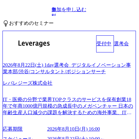
参加を申し込む
無
料
おすすめのセミナー
受付中
選考会
2026年8月22日(土) 1day選考会_デジタルイノベーション事
業本部/渋谷/コンサルタント/ポジションサーチ
レバレジーズ株式会社
IT・医療の分野で業界TOPクラスのサービスを保有創業18
年で年商1000億円規模の急成長中のメガベンチャー 日本の
年齢生産人口減少の課題を解決するための海外事業、IT事
業、医療・介護事業、若手キャリア、新規事業といった40
以上の事業を展開する オールインハウスの組織体制をとっ
応募期限
2026年8月10日(月) 16:00
ており社内で新しい事業開発などの人員調達できる 独立資
本経営をとっており、事業創造の自由度が高い https://storag
スケジュール
2026年8月22日(土) 10:00～