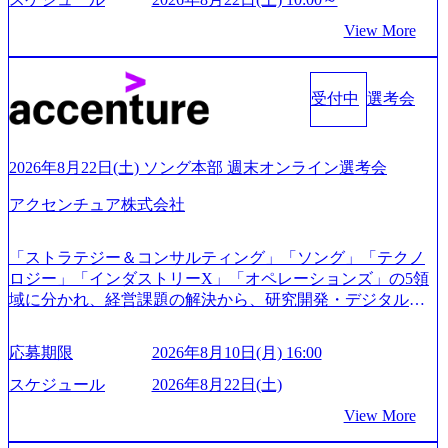
e.googleapis.com/our-vision-production.appspot.com/public/image
View More
s/20240925162633_7242d0de-3e54-4f03-b076-00318d5c0dff_120
0x644.webp レバレジーズ株式会社 会社説明資料 (https://spea
kerdeck.com/leverages/leverages-hui-she-shao-jie-zi-liao-zhong-tu-
cai-yong-xiang-ke) 「働く人」「事業・サービス」「カルチャ
受付中
選考会
ー」など、レバレジーズのリアルを取り上げています！ (htt
ps://melev.leverages.jp/) レバレジーズグローバル、大分県より
「外国人留学生等受入環境整備事業委託業務」を受託 (http
2026年8月22日(土) ソング本部 週末オンライン選考会
s://prtimes.jp/main/html/rd/p/000000612.000010591.html) レバレ
ジーズ、モチベーション管理システム「NALYSYS」リリー
アクセンチュア株式会社
ス (https://prtimes.jp/main/html/rd/p/000000622.000010591.html) Y
ouTube（【公式】レバレジーズCh） (https://www.youtube.co
「ストラテジー＆コンサルティング」「ソング」「テクノ
m/@leveragesCh) レバレジーズで活躍するメンバー紹介！〜
ロジー」「インダストリーX」「オペレーションズ」の5領
管理職種編 〜 (https://www.youtube.com/watch?v=RETwZKac2
域に分かれ、経営課題の解決から、研究開発・デジタル・
UI) レバレジーズで活躍するメンバー紹介！〜 営業職種編
マーケティング・ITシステムの導入など、コンサルティン
〜 (https://www.youtube.com/watch?v=XJ7Eam0onXA) 創業以
グ領域からその実行的側面であるITサービスの提供まで一
来黒字を維持し、急成長中でありながら安定した事業を展
応募期限
2026年8月10日(月) 16:00
貫して支援する総合系・IT系ファームである あらゆる産業
開し、高い安定性を持つ企業へと成長している 10年後に1兆
において非常に良質な顧客基盤を築いており、Fortune Globa
スケジュール
2026年8月22日(土)
円を目指す日本にもなかなかないメガベンチャー。創業か
l 500社の80％以上の企業をクライアントとして抱えている
ら黒字経営。年間130%成長 https://storage.googleapis.com/our-
View More
手掛けたプロジェクトは「ファーストリテイリングにおけ
vision-production.appspot.com/public/images/20251030164405_5c
るグローバル化」「資生堂グループのDX化支援」「ヴィヴ
527843-d227-4df8-b86c-5587f843fdf6_1200x471.webp https://stor