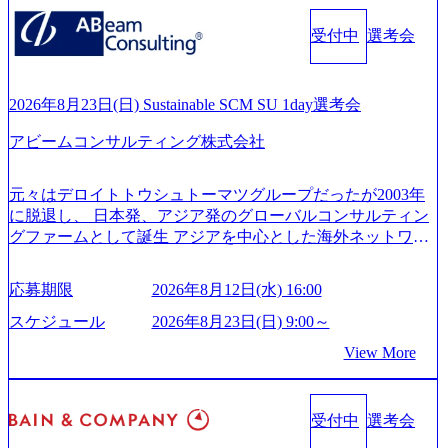
age.googleapis.com/our-vision-production.appspot.com/public/imag
ィアン・ウエストウッドの製品開発」など多岐にわたる コ
es/20251030164946_dc0888f6-0539-4887-84d7-34c8d8544226_1
受付中
選考会
ンサルティング活動のみならず、2021年にはKDDIと合弁会
200x666.webp 年間100億円規模の投資の元、10以上もの新規
社「ARISE analytics」を設立し、人工知能とデータアナリテ
事業を立ち上げているため様々な業界を経験することが可
ィクス技術で新たなイノベーションを創出する活動や、デ
能 社内転職が活発であり、多様なスキルを1社で身に着ける
ジタル人材育成の支援も盛んに行う 採用資料 (https://www.ac
2026年8月23日(日) Sustainable SCM SU 1day選考会
ことが可能 事業開発・運用を内包かする「オールインハウ
centure.com/content/dam/accenture/final/accenture-com/document-
ス」型の組織体。社内スカウトや社内公募制度を用いて主
アビームコンサルティング株式会社
2/Accenture-Recruiting-Brochure.pdf#zoom=50) 女性の活躍につ
体的かつ柔軟なキャリア形成が可能。 https://storage.googleap
いて (https://www.accenture.com/content/dam/accenture/final/caree
is.com/our-vision-production.appspot.com/public/images/20251030
rs/corporate/document/women-brochure.pdf#zoom=50) 社員発信
元々はデロイトトウシュトーマツグループだったが2003年
165942_70f09968-1b27-43e6-b849-1cd107c4f488_1200x698.web
のキャリアブログ (https://www.accenture.com/jp-ja/blogs/japan-
に脱退し、 日本発、アジア発のグローバルコンサルティン
p ## 働き方／WLB／待遇 内装8億円超のかっこいいオフィ
careers-blog) 江川社長が語る「105点経営」 (https://business.ni
グファームとして誕生 アジアを中心とした海外ネットワー
スがあり、 働き甲斐のあるランキング、新卒注目ランキン
kkei.com/atcl/gen/19/00604/021600008/) 規模拡大で成功する理
クを通じ、各国や地域に即したグローバル・サービスを提
グ受賞歴多数 あえての未上場であり株主からの圧力がない
由【コンサル業界俯瞰マップ】 (https://diamond.jp/articles/-/34
供している日系最大級の総合コンサルティングファーム
ため事業創造の自由度が高く、赤字事業でも投資して長期
6218) 大手広告代理店出身者などマーケティングのトップ人
応募期限
2026年8月12日(水) 16:00
『Build Beyond As One ®.』をブランドメッセージに掲げ、
的な成長を若手に任せられる環境 対面でのコミュニケーシ
材が集結するワケ (https://markezine.jp/article/detail/45446) エン
企業や組織の変革を通じて社会や産業の課題を解決し、未
ョンメリットを重視するため出社勤務。1日の労働時間平均
スケジュール
2026年8月23日(日) 9:00～
ジニアからコンサルタントへ。会社に入って、何が変わっ
来のありたい姿を実現するとともに、クライアント変革の
9.2時間、有休消化率81%(2024年度の年間データ、エンジニ
た？ (https://www.businessinsider.jp/post-288838) プラダ：ラグ
View More
確実な実現と社会的価値及び経済的価値の追求にも貢献 NE
ア組織） 2026年8月22日(土) 10:00～最長16:00 2026年8月10
ジュアリー製品のパーソナライゼーション (https://www.acce
Cとの戦略的資本提携も実現して、現在はNECのグループ会
日(月) 16:00 ※応募者が定員を上回る場合は、厳正なる審査
nture.com/jp-ja/case-studies/song/prada-luxury-product-customizati
社であり、戦略、業務改革、IT、組織・人事、アウトソー
の上参加者を決定させていただきます。ご了承ください。
on) 大正製薬：ITカーブアウト支援 (https://www.accenture.co
受付中
選考会
シングなどの専門知識と、豊富な経験を持つ約6,000名を超
● 当日の流れ 受付 → 会社説明会 → 面接(会社説明会終了
m/jp-ja/case-studies/consulting/taisho-pharmaceutical)（ストラテ
えるプロフェッショナルを有する 金融、製造、流通、エネ
後、随時ご案内) ※全てリモートにて実施します。 ※参加