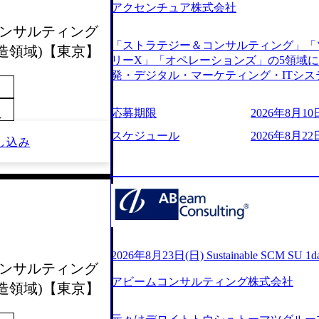
アクセンチュア株式会社
s://www.youtube.com/watch?v=
りながら安定した事業を展開し、高い安定
会_コンサルティング
に1兆円を目指す日本にもなかなかない
「ストラテジー＆コンサルティング」「
造領域)【東京】
130%成長 https://storage.googleapis.com/our-v
リーX」「オペレーションズ」の5領域
20251030164405_5c527843-d227-4df8-b86c-5
発・デジタル・マーケティング・ITシ
googleapis.com/our-vision-production.apps
からその実行的側面であるITサービスの
f6-0539-4887-84d7-34c8d8544226_
ファームである あらゆる産業において非常
上もの新規事業を立ち上げているため様
応募期限
2026年8月10日
～
ne Global 500社の80％以上の企
が活発であり、多様なスキルを1社で身
ジェクトは「ファーストリテイリングに
スケジュール
2026年8月22
かする「オールインハウス」型の組織体
し込み
のDX化支援」「ヴィヴィアン・ウエス
主体的かつ柔軟なキャリア形成が可能。 https://stora
ンサルティング活動のみならず、2021年にはKD
uction.appspot.com/public/images/2025103
を設立し、人工知能とデータアナリティ
88_1200x698.webp ## 働き方／
する活動や、デジタル人材育成の支援も盛んに行う 採
り、 働き甲斐のあるランキング、新卒注
e.com/content/dam/accenture/final/accenture
であり株主からの圧力がないため事業創
e.pdf#zoom=50) 女性の活躍について (https://www
て長期的な成長を若手に任せられる環境
inal/careers/corporate/document/wom
重視するため出社勤務。1日の労働時間平均9
ログ (https://www.accenture.com/jp-ja/b
2026年8月23日(日) Sustainable SCM SU 
年間データ、エンジニア組織） 2026年8月22日(
会_コンサルティング
経営」 (https://business.nikkei.com/atc
日(月) 16:00 ※応募者が定員を上回
アビームコンサルティング株式会社
理由【コンサル業界俯瞰マップ】 (https://diamo
ていただきます。ご了承ください。 ● 当日
造領域)【東京】
店出身者などマーケティングのトップ人材が集結するワケ 
説明会終了後、随時ご案内) ※全てリモ
e/detail/45446) エンジニアから
別に当日の面接案内をお送りいたします