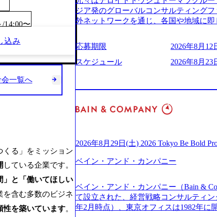
元々はデロイトトウシュトーマツグループ
(https://www.businessinsider.jp
適性検査をご受検いただきます。 ● 詳
ジア発のグローバルコンサルティングフ
ライゼーション (https://www.accenture.com/jp-ja
ションサーチになります。 ご経験やス
外ネットワークを通じ、各国や地域に即
/14:00〜
ustomization) 大正製薬：ITカーブアウト支援 (http
下のいずれかの役割でご活躍いただきま
る日系最大級の総合コンサルティングファーム 『B
ies/consulting/taisho-pharmace
用となります。 ※案件によっては客先に
し込み
ンドメッセージに掲げ、企業や組織の変
ンク：初のオンライン開催「SoftBank Wor
応募期限
2026年8月12日
サルタント＞ Webアプリケーション、S
未来のありたい姿を実現するとともに、
s://www.accenture.com/jp-ja/case-studie
ー・スタートアップ企業に対する課題解
価値及び経済的価値の追求にも貢献 NE
スケジュール
2026年8月23日
業省：事業者の申請手続きを電子化する
規模基幹システムにおける最上流のPoC
NECのグループ会社であり、戦略、業務
例を実現 (https://www.accenture.com/jp-ja/case-
メント支援までを一気通貫で担当していま
考会一覧へ
グなどの専門知識と、豊富な経験を持つ約
network)（公共サービス） カルビー：SA
を活用し、顧客の業務革新と効率化の実現に
有する 金融、製造、流通、エネルギー
ps://www.accenture.com/jp-ja/case-studie
を深くヒアリングし、企画構想からアジ
ライアントとしている SAP領域においては
ービス） 世界49カ国に約73万人以上（2
貫で推進していただきます。 プロジェ
以上、日本国内で企業最多の5,399件の
上の国の企業を顧客に売上641億ドルを誇
定義からテストまでの一連の工程におけ
る また、日本国内企業として最多の3,200
ており(会計系BIG4を上回る規模感)、
析、顧客ヒアリング、戦略策定、技術選
資格も保有、さまざまな業界・業種での
ている、売上・従業員数共にこの8年間
す。 ＜SE＞ 参画いただく案件はプラ
を基に独自の方法論やテンプレートを開
2026年8月29日(土) 2026 Tokyo Be Bold Pr
今後も高い成長が見込まれる 多くの技
発～テスト～リリース・リリース後対応
つくる」をミッション
APコンサルティングサービスを提供する https://stor
ングに続いて日本国内2番目にSAP認定
画当初はご経験に応じたフェーズからご
ベイン・アンド・カンパニー
uction.appspot.com/public/images/2024092
開
している企業です。
特にIT領域に強みを持つ グローバルのポジションに自由に応募できる社内の転職
ポートしつつ、徐々に対応範囲を広げてい
d8_1200x678.webp アビームコンサルティング会
ツール「キャリアズ・マーケットプレイ
間」と「働いてほしい
的な品質向上を目的とし、プロジェクト
nt/dam/abeam/jp/ja/about/company/ABeamC
ベイン・アンド・カンパニー（Bain & Co
引き留めを受けずに移動が可能である（異動
ただきます。 課題選定から顧客への企
WARD OF EXCELLENCE 202
業を含む多数のビジネ
て設立された、経営戦略コンサルティングフ
取得率など約10項目を数値化すること
していただきます。 アジャイル開発を
賞 (https://prtimes.jp/main/html/rd/p
年2月時点）、東京オフィスは1982年
頼性を築いています
。
成功した 18時以降の会議を原則禁止と
ながら改善サイクルを回すため、ご自身
ング、社員の健康改善を支援 食事・睡眠など可視化 (ht