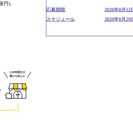
お届けするのは単なるレポートではなく
ハラスメント抑止に向けた研修の拡充、
く、高い貢献度を実感できます。 ● 勤務地 東京都渋谷区渋谷3丁目6-7 渋谷
es/view/00694812) “失われた30年
億円)。
ベインは1973年に創業された。クライ
進する 育休取得率は男性65%、女性10
ワー 事業所内禁煙(入居する施設に喫煙
s://www.businessinsider.jp/pos
応募期限
2026年8月12日
よう、カスタマイズされた戦略を策定し
管理職率も21.8%（2023年12月時点）と
の喫煙を全面的に禁止 ・禁煙サポート制度
の可視化を支援 「インパクト加重会計
行動に落とし込んでいる。 徹底した「
スケジュール
2026年8月29日
日(土) 面接枠 ①10時開始、②11時開始、③12時開始 2026年8月10日(月) 16:00 各回5
れかのご経験をお持ちの方 ・システム・
トを算出 (https://prtimes.jp/main/html/rd
テンシャル実現を目標に、具体的に目に
0分程度を想定 オンライン 書類選考通過
義～基本設計など上流経験2年以上 ・PM
て20年近く成長を続けており、2022年3月
社戦略やトランスフォーメーション案件
詳細設計までのいずれかの上流工程の経
破が目前となった 2023年4月1日時点で
るものとして「True North」（真北
験 ・お客様との折衝経験、交渉経験 ・
数の規模のコンサルティング会社となり
傾いて見えるTrue Northとは磁北で
組まれたご経験 ・アジャイル/スクラムへ
業的な柔らかい雰囲気が特徴的で、従業
答えや、単に理論的に正しいが実行不可
シップが取れる方/一人称で主体的に動け
たオンボーディング支援(入社時に10日
値を追求した本当の答えを提供したい、
素直に受け取れる方 ・推進力のある方
魅力に感じ、他Big4ではなくアビームを
る信念であり、カルチャーにもなってい
じめとしたシステム、とイメージされる
プロジェクトへのアサインや海外オフィ
や新規事業立案などのトップラインを上
ている。東京オフィスに来るグローバル
ーツ&エンターテイメント領域ではBig
ムで活動している。プロボノ活動にも力
を誇る 社員の多様化する生活スタイル
Oなどの非営利団体に無償でコンサルティン
場環境を実現するため、さまざまなサポ
(土) の対面Kick-offイベントを皮切り
性の活躍推進などの取り組み、また、フ
8月29日(土)10:00～13:30 2026年8月12日(水
度、フルリモート制度などの多様な働き
kyo Be Bold Program (女性候
026年8月23日(日) 9:00～18:00終了 2026年
ライアントに斬新なソリューションを提
ainable SCM SU 1day選考会を開催い
に、チームのダイバーシティは欠かせま
「物流・調達コストの構造改革」といっ
持つ女性の皆様に多数ご参画頂きたいと考
トがこれから取組むべき「グリーントラ
経験では難しいのではないか」、「実際