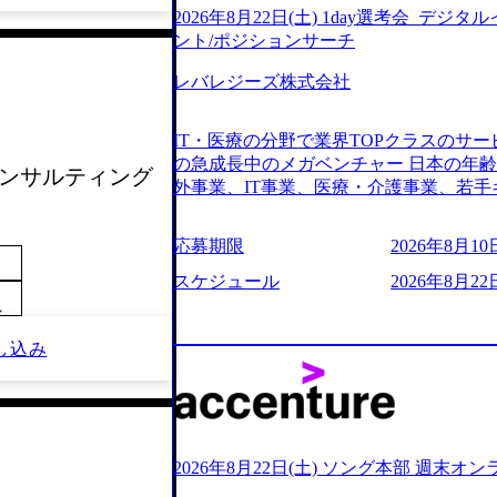
2026年8月22日(土) 1day選考会_デ
ント/ポジションサーチ
レバレジーズ株式会社
IT・医療の分野で業界TOPクラスのサー
の急成長中のメガベンチャー 日本の年
会_コンサルティング
外事業、IT事業、医療・介護事業、若手
業を展開する オールインハウスの組織
どの人員調達できる 独立資本経営をとっており
応募期限
2026年8月10日
orage.googleapis.com/our-vision-production
242d0de-3e54-4f03-b076-00318d5c0
スケジュール
2026年8月22日
明資料 (https://speakerdeck.com/leverages/lever
～
ng-xiang-ke) 「働く人」「事業・
リアルを取り上げています！ (https://melev
し込み
大分県より「外国人留学生等受入環境整備事業委託業務
main/html/rd/p/000000612.0000
ム「NALYSYS」リリース (https://prtimes.jp/ma
YouTube（【公式】レバレジーズCh） (https://
レジーズで活躍するメンバー紹介！〜 管理職種編 〜 (
2026年8月22日(土) ソング本部 週末オ
h?v=RETwZKac2UI) レバレジーズで