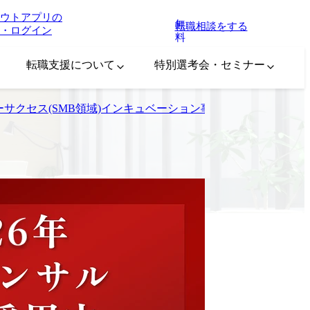
ウトアプリの
無
転職相談をする
・ログイン
料
転職支援について
特別選考会・セミナー
スタマーサクセス(SMB領域)インキュベーション事業本部