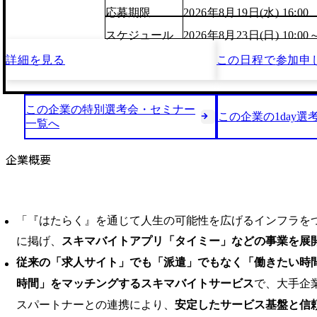
応募期限
2026年8月19日(水) 16:00
スケジュール
2026年8月23日(日) 10:00～
詳細を見る
この日程で
参加申
この企業の特別選考会・セミナー
この企業の1day選
一覧へ
企業概要
「『はたらく』を通じて人生の可能性を広げるインフラを
に掲げ、
スキマバイトアプリ「タイミー」などの事業を展
従来の「求人サイト」でも「派遣」でもなく「働きたい時
時間」をマッチングするスキマバイトサービス
で、大手企
スパートナーとの連携により、
安定したサービス基盤と信