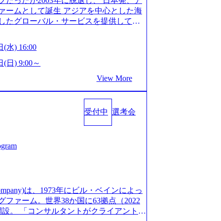
だったが2003年に脱退し、 日本発、ア
/post-288838) プラダ：ラグジュアリー製品のパーソナ
細 デジタルイノベーション事業部でのポジ
ァームとして誕生 アジアを中心とした海
/case-studies/song/prada-luxury-product-c
キル、そして適性や志向性に合わせて、以
したグローバル・サービスを提供してい
s://www.accenture.com/jp-ja/case-stud
す。 ※本求人はレバテック株式会社の雇
uild Beyond As One ®.』をブラ
utical)（ストラテジー & コンサルティング） ソフトバ
出向いての作業も発生します。 ＜ITコン
革を通じて社会や産業の課題を解決し、
ld 2020」でマーケ＆営業のDX実現 (http
(水) 16:00
aaS系の領域において、大手・ベンチャ
クライアント変革の確実な実現と社会的
s/communications-media/softbank)（通信） 経済産
決支援を行います。 直近の案件では、大
Cとの戦略的資本提携も実現して、現在は
(日) 9:00～
「保安ネット」を構築。省庁DXの先進事
(概念実証)支援から構想策定、開発マネジ
改革、IT、組織・人事、アウトソーシン
studies/public-service/meti-industry-safety-
View More
す。 生成AIなどの最新技術とシステム
6,000名を超えるプロフェッショナルを
P HANAの導入で基幹システムを刷新 (htt
貢献します。 ＜PL/PM＞ 顧客の要望
、情報通信、公共事業など幅広い分野をク
s/consumer-goods-services/calbee)（消費財・サ
ャイル開発による開発支援までを一気通
日本市場No.1を誇り、全世界で6,400件
024年5月時点）の社員を擁し、世界120以
クト提案・推進の中核として、企画・要件
受付中
選考会
SAP認定コンサルタント資格を取得してい
る 日本では2.3万人以上の従業員を擁し
る管理業務に加え、最上流での現状分
件のSAP S/4HANA®認定コンサルタント
営業利益率も約15％と驚異的な数字となっ
定、品質改善なども推進していただきま
プロジェクト実績と蓄積されたノウハウ
で4倍近くの成長を遂げていることから、
イム案件メインです。 要件定義～設計～開
発し、それらを活用してお客様に最適なS
ogram
術者を抱えており、アビームコンサルティ
まで一気通貫でご担当いただきます。 参
age.googleapis.com/our-vision-prod
コンサルタント制度の有資格者数が多く、
担当いただき、当社の社員が業務面をサ
5132728_996dc8f2-7d54-42b9-a7ae-8c532c52d3
ただきます。 ＜QAエンジニア＞ 本質
社資料 (https://www.abeam.com/conte
ス」が存在し、本ツールを活用で上司の
の上流(コンサルティング領域)から参画い
onsultingCompanyProfile_jpn_4.pdf) 『SAP A
mpany)は、1973年にビル・ベインによっ
者は年間約1,000名） 残業時間や有休
画提案、そして実行までを一気通貫で支援
4』において優秀賞「プロジェクト・アワード」を受
ァーム。世界38か国に63拠点（2022
で、実行前後で離職率を半減させることに
通じて顧客の要望や提案を柔軟に取り入れ
/000000010.000123981.html) アビームコンサルティ
に開設。 「コンサルタントがクライアントに
しているほか、在宅勤務制度の全社展開、
の提案がサービスに直接反映されやす
tps://www.nikkan.co.jp/articl