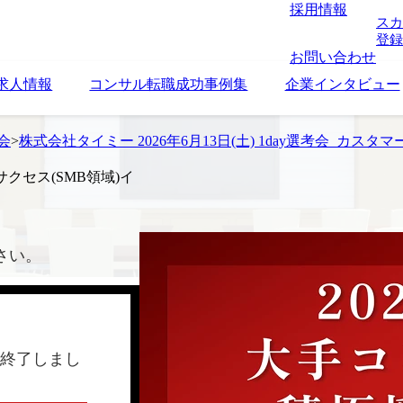
採用情報
スカ
登録
お問い合わせ
求人情報
コンサル転職成功事例集
企業インタビュー
考会
>
株式会社タイミー 2026年6月13日(土) 1day選考会_カ
ーサクセス(SMB領域)イ
さい。
終了しまし