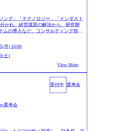
XJ7Eam0onXA) 創業以来黒字を維持し、急成長中であ
性を持つ企業へと成長している 10年後
メガベンチャー。創業から黒字経営。年間
ソング」「テクノロジー」「インダスト
ision-production.appspot.com/public/images/
に分かれ、経営課題の解決から、研究開
587f843fdf6_1200x471.webp https://storage.
ステムの導入など、コンサルティング領域
pot.com/public/images/20251030164946_dc0888
提供まで一貫して支援する総合系・IT系
1200x666.webp 年間100億円規模の投資の元、10以
に良質な顧客基盤を築いており、Fortu
々な業界を経験することが可能 社内転職
(月) 16:00
業をクライアントとして抱えている 手掛けたプロ
に着けることが可能 事業開発・運用を内包
おけるグローバル化」「資生堂グループ
日(土)
。社内スカウトや社内公募制度を用いて
トウッドの製品開発」など多岐にわたる コ
ge.googleapis.com/our-vision-prod
View More
DIと合弁会社「ARISE analytics」
0165942_70f09968-1b27-43e6-b849-1cd107c4f4
クス技術で新たなイノベーションを創出
WLB／待遇 内装8億円超のかっこいいオフィスがあ
用資料 (https://www.accentur
目ランキング受賞歴多数 あえての未上場
受付中
選考会
-com/document-2/Accenture-Recruiting-Brochur
造の自由度が高く、赤字事業でも投資し
.accenture.com/content/dam/accenture/f
 対面でのコミュニケーションメリットを
en-brochure.pdf#zoom=50) 社員発信のキャリアブ
.2時間、有休消化率81%(2024年度の
logs/japan-careers-blog) 江川社長が語る「105点
1day選考会
土) 10:00～最長16:00 2026年8月10
l/gen/19/00604/021600008/) 規模拡大で成功する
る場合は、厳正なる審査の上参加者を決定させ
nd.jp/articles/-/346218) 大手広告代理
の流れ 受付 → 会社説明会 → 面接(会社
(https://markezine.jp/articl
ートにて実施します。 ※参加される方に個
コンサルタントへ。会社に入って、何が変わった？
。 ※通常の選考フローと異なり、事前に