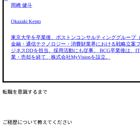
岡﨑 健斗
Okazaki Kento
東京大学を卒業後、ボストンコンサルティンググループ（
金融・通信テクノロジー・消費財業界における戦略立案
ジネスDDを担当。採用活動にも従事。 BCG卒業後は、I
業・売却を経て、株式会社MyVisionを設立。
転職を意識するまで
ご経歴について教えてください