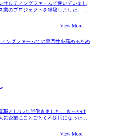
ンサルティングファームで働いていまし
ます。 ITスキルを活かすならIT系コン
ス業のプロジェクトを経験しました。転
ませんでしたが、戦略系コンサルティン
昇進していました。 新卒で入った総合系
Tを用いて企業経営をドライブすること）
ステップアップのタイミングだと思ったか
ったです。ITだけではなく経営戦略にも
View More
りでしたが、もう少しコンサルティングフ
だったと思っています。 場数を踏もうと
からです。スタートアップに挑戦したい
調整が非常に困難でした。岡崎さんから
ティングファームでの専門性を高めるため
もう少し自分のキャリアで分かりやすい
いたので素直に従うべきでした。 転職前
した。 3社です。 スピード感とコンサ
になりました。 大企業の経営戦略の一環と
ionさんに決めました。 5社のエージェント
コンサルタントだとなかなか経験できない
比べたときに、もっともスピード感があ
Tも深いレベルの知識を持つコンサルタン
知していると感じた点です。コンサルテ
で憧れたコンサルタントの方のように、
作られた会社だからなのか、普段一緒に
できるように研鑽したいと考えていま
ロトコルやスピード感でコミュニケーシ
ルティングファームに関する情報提供が頼
も含め、特に選考対策は求めていませんで
情報を提供してほしいなと思っていまし
知り合いも多いので、そこまで多くの情
業職として2年半働きました。 きっかけ
が、必要最小限、かつ的確な情報提供を
人気企業にことごとく不採用になったと
カバーできないような情報が欲しいとい
ればキャリアは問題ないと言われ新卒入
もありがたかったです。的確なアドバイ
リアの見通しを立てることができず、不
が分かるコミュニケーション能力の高い
View More
 コンサル転職を目指したのは、キャリア