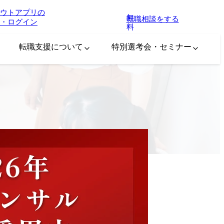
ウトアプリの
無
転職相談をする
・ログイン
料
転職支援について
特別選考会・セミナー