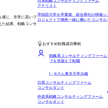
日系戦略コンサルティングファーム
ました。おかげさまで、今の自分にとっ
アナリスト
アップを果たすのが一番良いと自信をも
した。 上記のような自己分析を改めて
早稲田大学を卒業後、総合商社の情報シ
何度もお話しする中で、コンサルタント
を感じ、非常に高いプ
ロジェクトで偶然一緒に働いたコンサル
動として非常に得るものが大きかったと
えた結果、戦略コンサ
た。 現職のシステム更改案件の中でコ
になってしまったと思っています。今後
際、非常に優秀だと感じたことです。自
いて考え続ける癖をつけたいと考えていま
経験に裏打ちされた的確なアドバイスや
収600万円になりました。 大手ファー
の高さに衝撃を受けました。今の職場も
めたので、ここで一から修行し直し、改
おすすめ転職成功事例
ではもっと上を目指せるのではと思い、
っています。
討し始めました。 上記の通り、もとも
です。IT領域の仕事が肌に合っていると
戦略系コンサルティングファーム
討していました。 4社です。 「ITコ
プを見据えて転職
いたため大抵のエージェントにはITコ
しかし、岡崎さんからは「経営戦略の中
I・Kさん
東京大学
26歳
う新しい切り口で企業をご紹介いただいた
トの求人を紹介してくれたため、であれ
日系コンサルティングファーム
判断しました。 同じIT案件といっても
コンサルタント
系コンサルティングファーム、IT系コ
る案件の性質や携わり方の違いについて
外資系戦略コンサルティングファーム
た。キャリアビジョン及び志望動機をブ
コンサルタント
アドバイスが非常に役に立ちました。 