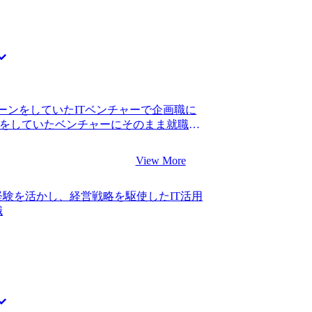
ーンをしていたITベンチャーで企画職に
ンをしていたベンチャーにそのまま就職し
えており、キャリアの再構築をしたいと
拡大が停滞しており、挑戦できる機会に
View More
プも鈍化していると気づいたことがきっ
ンサルティングファームに就職しており、
験を活かし、経営戦略を駆使したIT活用
焦りを感じていました。コンサルティン
職
ると考え、第二新卒として入社したいと
トも起業も含め、酸いも甘いも経験してい
ろ、知人に岡崎さんを紹介いただきまし
について相談に乗っていただいたとこ
なるような方だったため、依頼させてい
源が何なのか、どんなキャリアを目指して
うな深い部分までお手伝いしていただき