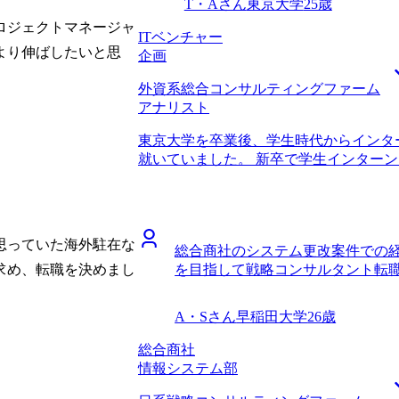
T・Aさん
東京大学
25歳
ロジェクトマネージャ
ITベンチャー
より伸ばしたいと思
企画
外資系総合コンサルティングファーム
アナリスト
東京大学を卒業後、学生時代からインタ
就いていました。 新卒で学生インター
ましたが、正直なところ失敗したなと考
考えたからです。具体的には会社の事業
限界があったことや、自身のスキルアッ
かけです。 学生時代の友人の多くがコ
思っていた海外駐在な
総合商社のシステム更改案件での経
彼らと自分の成長度合いを比較して常に
を目指して戦略コンサルタント転
求め、転職を決めまし
グファームではとても速い成長が見込め
思いました。 1社です。 コンサルタン
る方にお話を伺いたいと思っていたとこ
A・Sさん
早稲田大学
26歳
た。今回の転職のみならずキャリア全般
ろ、岡崎さん自身が私のロールモデルに
総合商社
ただきました。 自分のモチベーション
情報システム部
いけばよいかなど、就活の自己分析のよ