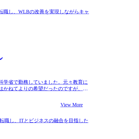
ムの違いや特徴を見極め、自分に合うファ
門性やITスキルもないですし、営業職か
外から見ている分にはよくわからなかった
転職し、WLBの改善を実現しながらキャ
ージはなかったので、初めはダメ元で話
、選考中のフローやMyVisionさんの
しかし、営業職出身でも採用しているファ
ことができたことです。 特にないです。
ル業界を目指そうと思いました。 1社で
た。 転職前は年収700万円、転職後は年
定が見込める企業のリストを共有してくれ
略ファームで経験を積んで、1つ職位を上げる
含まれていて、自分のキャリアでも幅広
をしたいです。個人的にはスタートアッ
動したことを覚えています。非常に信頼
けの力をつけたいと思っています。
動の支援をそのままお願いすることにし
不安な中でも、山中さんが励まし続けてく
の会社で成果を上げている先輩も、営業職
ていたので、不安の方が大きい中の転職
営業職でコンサル転職を成功させられる
科学省で勤務していました。元々教育に
はいるから諦めずにやりましょう。具体
はかねてよりの希望だったのですが、
躍している人もいます。」と言ってくれ
した。 国会対応などで非常に多忙とな
てくれました。 私自身地に足のついたサ
あることが以前から悩みの種となっていま
に良かったです。 山中さんにも言われた
View More
て転職活動を始めました。 一方で民間企
たなと思います。前職の業務は、社内か
う話も聞いていましたが、国家公務員か
されにくい経験だったので、仮に高い営
転職し、ITとビジネスの融合を目指した
人も複数いたことで視野に入れました。
にくい経験でした。このため早々に転職
して近年WLBが改善され、キャリアップ
歳という年齢で転職できたことで、ポテン
 3社です。 松代さんに、WLBなどコン
まり重視されずに採用されましたし、仮