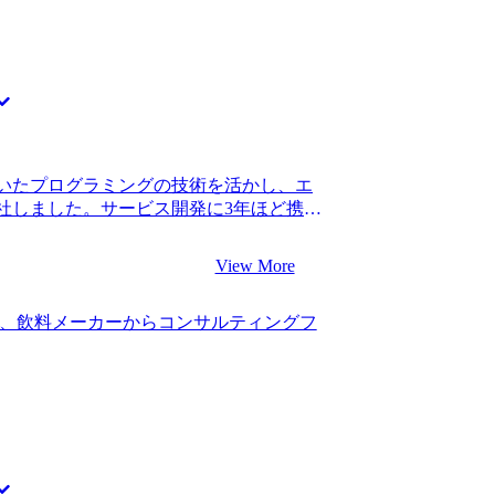
て頂き、内情に精通している方だと感じ
気に減っていたと思います。 山中さんから
視され始めているというのは何となく知っ
第二新卒枠のないコンサルティングファ
、どのように実現しているのかという詳
が行きたいと思っていたファームは、既
得感がありました。他のエージェントと
されにくいぐらい難関のファームで、当然
松代さんにご支援いただきコンサルティ
でした。 当然のように書類審査で落ちま
。 どのファームもWLB重視というのは
ムでしっかりと経験を積んでから再トラ
働きやすいファームをプロの目線で教え
万円、転職後は年収400万円になりまし
した。それぞれの企業が打ち出している
なるということを学べたのが今回のコンサ
いたプログラミングの技術を活かし、エ
の豊富さに驚きました。 自分の想像以上
ルティングファームは、社内からの評価
社しました。サービス開発に3年ほど携わ
、多様な選択肢の中から意思決定ができ満
プロモーションを目指して業務に邁進し
定の充実感は感じていましたが、社内の優
チャーや身につくスキルのバランスが最
ャリアビジョンも描いていきたいと思っ
合と比べると、私はエンジニアとしてキ
最初の方は、面接でも働きやすさ重視とい
View More
グ自体が好きではないと感じ始めまし
ただいた企業があったことが反省点で
ることは知っていましたし、どこかのタ
意識が必要でした。 転職前は年収600万
、飲料メーカーからコンサルティングフ
だと考え、キャリアチェンジを意識し始
。年収ステイでも良いと思っていたので、
が、必ずしも魅力的なポストに就ける保証
いです。 良い評価を頂いた分、しっかり
しました。 ビジネス総合職に就ける環境
ます。長期的なキャリアについてはまだ
ロダクトマネージャーといった職種も候
、WLBを改善しながら先のことは悩んで
幅広くビジネス全体に携わりたいという
ェクトを経験して知見を深めたいと思っ
3社です。 MyVisionのYouTube広
ました。初回面談を担当してくれた石井