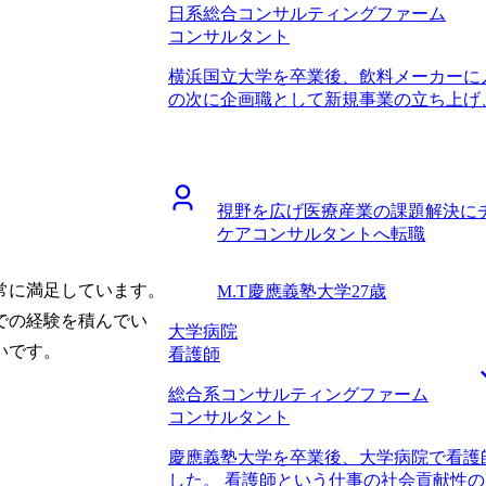
日系総合コンサルティングファーム
正人さんは、私のこれまでの職歴やキャ
コンサルタント
に自社で新規事業開発なども行っている
くれました。 コンサルティング領域特
横浜国立大学を卒業後、飲料メーカーに
話を聞きましたが、大手ファーム以外の
。
の次に企画職として新規事業の立ち上げ
提案してもらっている印象はなかったで
新規事業の立ち上げを経験した後、社内
るのは石井さんだと思い、MyVision
者の経験のほうが刺激的でやりがいを感
例をもとに、難易度の高いコンサルティ
職業に就きたいと考え始めました。 事
の戦略を綿密に練ってくれました。 自
択肢の一つでしたが、前職での新規事業
たのですが、選考対策も非常に手厚く、
視野を広げ医療産業の課題解決に
ない環境では苦戦を強いられると感じま
うこともあり、基本的に自分主語で話し
ケアコンサルタントへ転職
るコンサルティングファームがより良い環
アントワークということでお客さん主語
ンサルティング特化のファームの中で比較し
た。細かいことですが、一つ一つ修正で
ルの返信が早かったり、1つ1つのコミ
クのおげです。 コンサルティングファ
常に満足しています。
M.T
慶應義塾大学
27歳
の良さを感じたので、MyVisionさん
で、終始前向きな気持ちで転職活動を全
での経験を積んでい
異動してすぐのタイミングで出社頻度が
大学病院
ポートしてくれたので、それに応えるた
が、エージェントの石毛さんは私の都合
いです。
看護師
はそれほど高くなかったファームから想
ただき、とても助かりました。面接対策
いました。結果として第一志望のファー
総合系コンサルティングファーム
親身に対応していただき、非常に頼もし
でに時間がかかってしまったことを反省し
コンサルタント
う、自分がやりたいことをしっかりと伝
後は年収650万円になりました。 ビジ
とです。自分の気持ちを伝えるのは苦手
ているので、積極的に難しい案件にチャ
慶應義塾大学を卒業後、大学病院で看護
リングもあって自分のやりたいことをは
ードに働けるファームに入ることができ
した。 看護師という仕事の社会貢献性