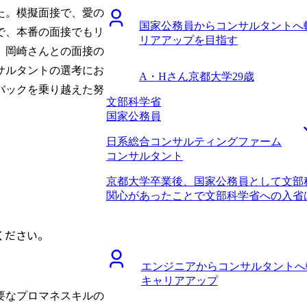
エージェントだと思いました。 ファー
アップと市場価値の向上のためです。専
た。模擬面接で、愛の
ームを決められたことだと思います。 
国家公務員からコンサルタントへ
らコンサル転職がうまくいくというイメ
戦略系コンサルティングファーム間の違いを
で、本番の面接でもリ
リアアップを目指す
を聞いてみよう程度の気持ちでした。 
情報提供に基づき、しっかりと見極める
、岡崎さんとの面接の
ームがあると山中 さんから伺い、コンサ
最初から最後まで満足のいく転職活動でし
す。 山中さんは、初回面談の直後に内
サルタントの選考にお
収900万円になりました。 3年ほど戦
A・Hさん
京都大学
29歳
ました。そこには第二新卒向けの求人も
つもりです。その後は、事業会社に転職
バックを乗り越えた努
い選択肢があることが分かり、とても感
文部科学省
プに転職したいので、リスクを取れるだ
のおける方だなとも思いまして、転職活
国家公務員
ました。 未経験からのコンサル転職で
日系総合コンサルティングファーム
れて本当にありがたかったです。 自分
コンサルタント
以外への転職に苦労したという話を伺っ
でした。それでも山中さんは、「確かに
京都大学卒業後、国家公務員として文部
人は少ないが、それでも成功している人
関心があったことで文部科学省への入省
的にこういう会社では営業職からでも活
WLBの改善を求め、転職活動を開始しま
て、現実的かつ、建設的なサポートをし
り、残業100時間を超える月もしばしば
ポートを求めていましたし、相性が非常
ください。
した。一度WLBの改善を最優先事項とし
ことですが、転職のタイミングが良かっ
業には公務員からだと転職しにくいとい
らは評価される一方で、社外からは評価
エンジニアからコンサルタントへ
らコンサルタントへの転職に成功した知
業成績を上げてもコンサル転職には活き
キャリアアップ
また、コンサルティングファーム全般と
に踏み切れたことは良かったです。 24
要なプロマネスキルの
も見込めるということが大きかったです。
シャル枠としてこれまでの業務経験をあ