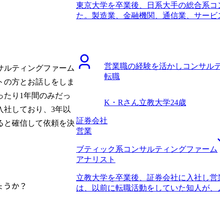
東京大学を卒業後、日系大手の総合系コ
いので、丁寧に教えていただき感謝してい
た。製造業、金融機関、通信業、サービ
サルティングファーム、としか考えてい
職時の職位としてはコンサルタントまで
グファームでも自分がやりたいこと（I
コンサルティングファームで3年経ち、
ができるという可能性を認識できて良か
らです。 将来的に事業会社に行くつも
興味があるため、結果的にベストな選択
ァームでステップアップしたいと思った
思い多くの企業を受けすぎたため、日程
営業職の経験を活かしコンサル
という考えもあり、リスクを取る前に、
はもっと少なくても大丈夫、と言われて
サルティングファーム
転職
実績を残しておきたいという思いもありま
は年収600万円、転職後は年収750万円
トの方とお話しをしま
ルティングファームへの知見からMyVis
してITに携わる、というのは普通のIT
ったり1年間のみだっ
と面談をした中で、他社エージェントと
と思うので非常に楽しみです。経営もI
K・Rさん
立教大学
24歳
り、またコンサルティングファームを熟
トを目指し頑張りたいと思います。前職
入社しており、3年以
ィングファーム出身の方が中心となって
クライアントに大きな示唆と価値を提供
証券会社
ると確信して依頼を決
仕事をしているコンサルタントと同じプ
す。
営業
ョンを取ることができました。 コンサ
ブティック系コンサルティングファーム
りになりました。 私自身はケース面接
アナリスト
した。一方で、必要に応じて業界内部の
た。戦略系コンサルティングファームに
立教大学を卒業後、証券会社に入社し営
報を必要としていたわけではないのです
ょうか？
は、以前に転職活動をしていた知人が、
してくれました。知人の情報網だけでは
いう話を聞いたことでした。営業ができ
う私の意図をくみ取ってくださったこと
社しましたが、実際に入ってみるとキャ
スができるだけでなく、転職者の気持ち
安になったことで転職を決意しました。