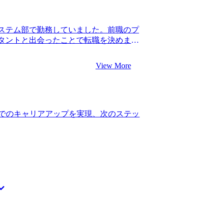
てはコンサルティングファームでレベル
って断言することができるようになりま
できたことはもちろんですが、岡崎さんと
ステム部で勤務していました。前職のプ
としての思考が自然と身につき、転職活
タントと出会ったことで転職を決めまし
思っています。 少々岡崎さんに頼りきり
ンサルタントの方に協力していただいた
は日常的に、かつ主体的にキャリアにつ
分と年齢もさほど変わらないのですが、
す。 転職前は年収400万円、転職後は年
View More
、ビジネスコミュニケーションのレベル
ムの第二新卒ポジションにはなんとか潜り込
十分刺激的だったのですが、頑張り次第
めてキャリアを再形成していければと思
コンサルティングファームへの転職を検
とコンサルタントへの憧れが強かったため
思ったため、最初はITコンサル中心に検
でのキャリアアップを実現、次のステッ
ンサルタント志望」とプロフィールに書いて
ンサルタント求人のみを紹介されました。
でITを生かすという方向性もある」とい
ためです。 岡崎さんもITコンサルタン
ば他のエージェントを使う理由がないと
、戦略系コンサルティングファーム、総合
ンサルティングファームのそれぞれにおけ
非常にわかりやすく教えていただきまし
ラッシュアップする上でも、いただいた
外から見ているとなかなか違いが分からな