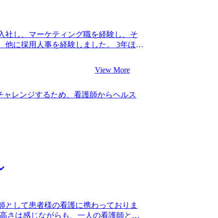
リアへの希望をもとに「ITに強く、同時
コンサルティングファーム」を紹介して
化を掲げている他のエージェントさんにも
入社し、マーケティング職を経験し、そ
紹介はなく、私のオーダーに寄り添って
、他に採用人事を経験しました。 3年ほど
す。私の志向性を本気で考えてくれてい
異動で人事の担当になったのですが、前
を選択しました。 これまでに成功した方の事
じたため、新規事業に積極的に関われる
ングファームへの転職を成功させるため
View More
業会社の新規事業立ち上げポジションも選
分に合った求人紹介だけでも本当に助かっ
立ち上げの経験から、ノウハウが十分で
感謝しています。 元々事業会社出身とい
チャレンジするため、看護師からヘルス
した。そこで、ナレッジが蓄積されてい
てしまう癖が強かったのですが、クライ
境であると考えました。 2社です。 コ
で話すように何度も指摘をいただきまし
、MyVisionさんを選びました。メー
きたのは石井さんの的確なフィードバッ
ュニケーションがスムーズだったりと手際
ームに行きたいという気持ちが固かったの
なら安心して任せられると感じました。 部署
うできました。 石井さんが常に手厚くサ
上がってしまい、日程調整が大変でした
めにも頑張りたいと思えました。 志望度
の良い時間に合わせて柔軟に対応してい
像以上のオファーをいただき、かなり迷
で夜遅くなることもありましたが、毎回
ムに行くことにしましたが、内定承諾ま
かったです。 新規事業の立ち上げとい
ています。 転職前は年収550万円、転職
えられ、それが叶うファームに行けたこ
ネスに関する総合的な能力を養いたいと考え
な性格でしたが、石毛さんの丁寧なヒア
レンジしたいと思っています。かなりハ
師として患者様の看護に携わっておりま
っきり伝えられました。 あまりないで
たので、特に最初の１〜２年は積極的に
の高さは感じながらも、一人の看護師とし