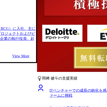
BCG）に入社。主に
プロジェクトおよびビ
T企業の執行役員、起
View More
岡﨑 健斗の支援実績
ITベンチャーでの成長の鈍化を
ァームに挑戦