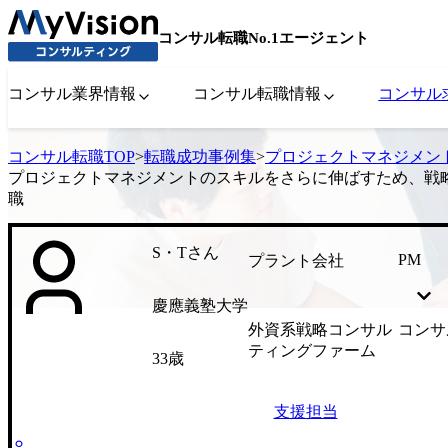
コンサル転職No.1エージェント
コンサル業界情報
コンサル転職情報
コンサル
コンサル転職TOP
>
転職成功事例集
>
プロジェクトマネジメン
プロジェクトマネジメントのスキルをさらに伸ばすため、戦
職
S・Tさん
PM
プラント会社
慶應義塾大学
外資系戦略コンサル
コンサ
ティングファーム
33歳
支援担当