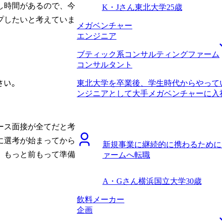
サルタントの働き方に関して詳しく教え
し時間があるので、今
に5年後とかであれば取れる選択肢も一
K・Jさん
東北大学
25歳
たからです。コンサル業界でWLBが重
も言われたのですが、最初から無謀にも
プしたいと考えていま
ていましたが、なぜ改善されているのか
メガベンチャー
ームを志望していたことです。実際に私
しい事情まで伺うことができ、非常に納
エンジニア
にITやDXなどの経験がある方でも採用
比較しても信頼できると確信したので、
私の今の業務経験では難しいポジション
ブティック系コンサルティングファーム
ングファームへ転職することを決めました
したが、数年後コンサルティングファー
コンサルタント
一定打ち出していますが、その中でより
イしたいと思います。 転職前は年収350
ていただき、企業選びで非常に役立ちま
た。 前職からの評価と、市場価値は異
さい。
東北大学を卒業後、学生時代からやって
制度にも非常に詳しく、松代さんの知識
ル転職で良かった点です。一方でコンサ
ンジニアとして大手メガベンチャーに入
にWLBが充実しているファームが多く
と市場の評価がかなり近いので、まずは
りました。 エンジニアという仕事に一
足です。働きやすさを実現しつつ、カル
ていきたいです。その中で中長期的なキ
秀なエンジニアの方々の仕事への没頭具
も良い会社を選べたと考えています。 
ています。
ャリアを極められるほどエンジニアリン
ース面接が全てだと考
うことが前面に出てしまい、不合格をい
た。技術に明るいビジネス職が重宝され
す。面接では本音と建前はしっかり分ける
に選考が始まってから
新規事業に継続的に携わるために
イミングでビジネスサイドへ転換すべき
円、転職後は年収750万円になりました
、もっと前もって準備
ァームへ転職
めました。 社内異動も検討したのです
望外に年収アップも果たせて非常に嬉し
はないので、社内外の選択肢を両方検討
会社にもお返ししていきたいと考えてい
を探していました。マーケティングやプ
考えきれていない部分も正直ありますが
A・Gさん
横浜国立大学
30歳
補にはありましたが、個人的にはもっと
いけたらいいかなと思っています。
思いや、様々なクライアントとのプロジ
飲料メーカー
ていたので、コンサルタント職を志望しました。 
企画
告をみて、一度話を聞いてみようと思い