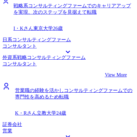
650万円になりました。 ダメ元の転職でしたが戦略系コンサ
ベルがとても高く、所属されているエージェントさん一人一
戦略系コンサルティングファームでのキャリアアップ
ルティングファームに入社する機会をいただき、非常に感謝
人のレベルが高いことが伺えました。また、今のまま転職活
を実現、次のステップを見据えて転職
しています。しっかりビジネス経験を積み、将来的には自分
動に臨むより、MyVisionのエージェントから指導を受けて臨
がMBAで教える側に回れるくらい成長したいと思っていま
む方が、より良いポジションや待遇を勝ち取れそうと直感的
す。
に感じたので、迷うことなくお世話になることを決めまし
I・Kさん
東京大学
26歳
た。 期待していた面接対策はもちろん、日程調整や企業情
報の提供など全フェーズにわたってスピーディーかつ気の利
日系コンサルティングファーム
いたご支援をして頂きました。仕事の段取り力が素晴らし
コンサルタント
く、ビジネスパーソンとしても大変優秀な方だと感じ、信頼
外資系戦略コンサルティングファーム
できるエージェントさんでした。実際に希望していたファー
コンサルタント
ム全てから内定を得ることができたのは、MyVisionさんのサ
ポートがあったからだと思っています。 北野さんのサポー
View More
トのおかげで、Big4全社から内定をいただくことができ、非
常に満足のいく転職活動ができました。人生でここまで贅沢
営業職の経験を活かしコンサルティングファームでの
な悩みはそうそうないと感じました。 当初は各社の違いな
専門性を高めるため転職
ど大差ないと考え、年収で決めようと思っていましたが、い
ざ面接を受けてみるとカラーや人となりはファーム毎にかな
り異なり、単純に年収だけでは決められないと思いました。
K・Rさん
立教大学
24歳
より早い段階から各社の違いに目を向けるべきでした。 転
職前は年収450万円、転職後は年収700万円になりました。
証券会社
年収も大幅に上がり、カルチャーも満足できる会社に入社で
営業
きたので嬉しい限りです。ファームの仕事にも非常に興味が