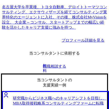
名古屋大学を卒業後、トヨタ自動車、デロイトトーマツコン
サルティング、エクサウィザーズを経てコンサルティング業
界特化のエージェントに入社。その後、株式会社MyVisionを
設立。 大企業～コンサル、スタートアップまでの幅広い経
験を活かしたキャリア支援に強みを持つ。
プロフィール詳細を見る
当コンサルタントに依頼する
無
転職相談する
料
当コンサルタントの
支援実績一例
研究職からビジネス職へのキャリアシフトを目指し、
MBA取得後戦略系コンサルティングファームに転職