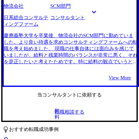
的に非常に高い壁ではありましたが戦略系コンサルティング
物流会社
SCM部門
ファームにチャレンジをするという決断ができました。
MBAでほめられて自身のロジカルシンキングには若干の自
日系総合コンサルテ
コンサルタント
信がありましたが、ケースの練習をしていただいた結果、ま
ィングファーム
だまだ思考のレベルが低いことを思い知りました。トータル
3回ほどケース練習に付き合っていただき、そもそもの課題
慶應義塾大学を卒業後、物流会社のSCM部門に勤めていま
整理の仕方や、わかりやすい回答の仕方についても丁寧に教
した。より良い待遇を求めコンサルティングファームへの転
えていただき、とても学びが大きかったです。 正直なとこ
職を考え始めました。 現職の仕事自体には面白みを感じて
ろ、北野さんとのケース対策はかなりレベルが高く、本番で
いましたが、給料と残業時間のバランスが非常に悪く、それ
は非常にリラックスできました。個人的には対策自体も楽し
を是正したいと考えたためです。特に給料の観点でいうと、
かったですし、いい評価をいただけたので感謝しかありませ
今のスキルであればもっと年収が上がる職場が多いことが分
ん。 博士課程出身の友人が転職で非常に苦労していたの
かり、年齢が上がる前に早く転職しなければという思いがあ
View More
で、自分も通らないのではないかと不安でした。しかし、北
りました。 働くこと自体は嫌いではなかったので、どうせ
野さんにしっかり書類添削をしていただいたこともあり、想
なら給与水準が高い業界で働きたいと思い、コンサルティン
像以上に多くの企業で書類通過することができました。初回
グファームへの転職を検討しました。業界的に近年はWLB
当コンサルタントに依頼する
のドラフトから大幅に改善でき、プロにチェックしていただ
が改善されていることが分かり、一層コンサルティングファ
くことは重要だと実感しました。 MBAで得た知識を変にケ
ームへの転職を意識しました。 2社です。 大手ファームであ
無
転職相談する
ースなどに活用しようとして回答がちぐはぐになることがあ
れば、正直案件に大差はないと聞いていたのでエージェント
料
りました。座学で学んだことは所詮座学であり、（残念なが
の選び方は迷いました。そのため、何社か話を聞いて一旦考
ら）ビジネスの場ですぐ活用できるものではないということ
えようぐらいに思っていました。 しかし、北野さんとの初
おすすめ転職成功事例
を思い知りました。 転職前は年収500万円、転職後は年収
回面談の時に実施いただいた模擬面接のフィードバックのレ