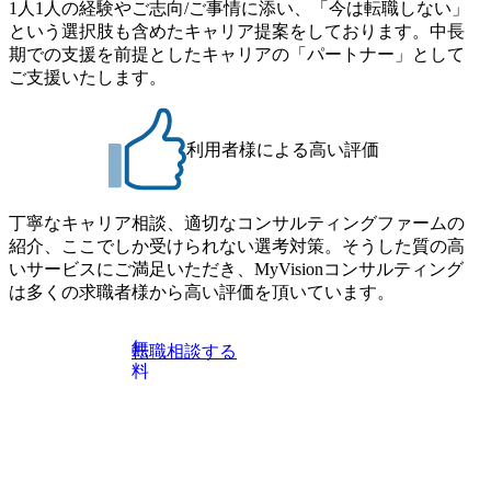
1人1人の経験やご志向/ご事情に添い、「今は転職しない」
という選択肢も含めたキャリア提案をしております。中長
期での支援を前提としたキャリアの「パートナー」として
ご支援いたします。
利用者様による高い評価
丁寧なキャリア相談、適切なコンサルティングファームの
紹介、ここでしか受けられない選考対策。そうした質の高
いサービスにご満足いただき、MyVisionコンサルティング
は多くの求職者様から高い評価を頂いています。
無
転職相談する
料