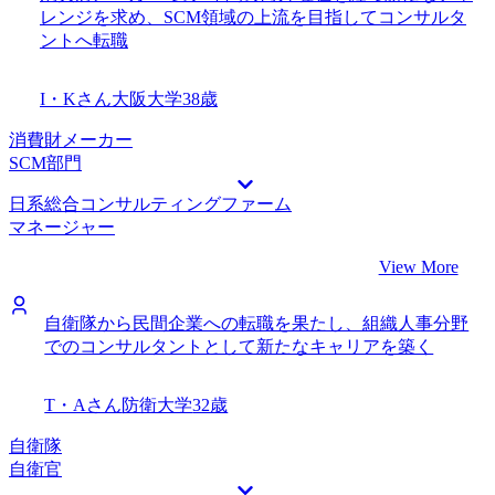
レンジを求め、SCM領域の上流を目指してコンサルタ
ントへ転職
I・Kさん
大阪大学
38歳
消費財メーカー
SCM部門
日系総合コンサルティングファーム
マネージャー
View More
自衛隊から民間企業への転職を果たし、組織人事分野
でのコンサルタントとして新たなキャリアを築く
T・Aさん
防衛大学
32歳
自衛隊
自衛官