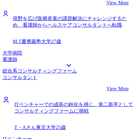
View More
視野を広げ医療産業の課題解決にチャレンジするた
め、看護師からヘルスケアコンサルタントへ転職
M.T
慶應義塾大学
27歳
大学病院
看護師
総合系コンサルティングファーム
コンサルタント
View More
ITベンチャーでの成長の鈍化を感じ、第二新卒として
コンサルティングファームに挑戦
T・Aさん
東京大学
25歳
ITベンチャー