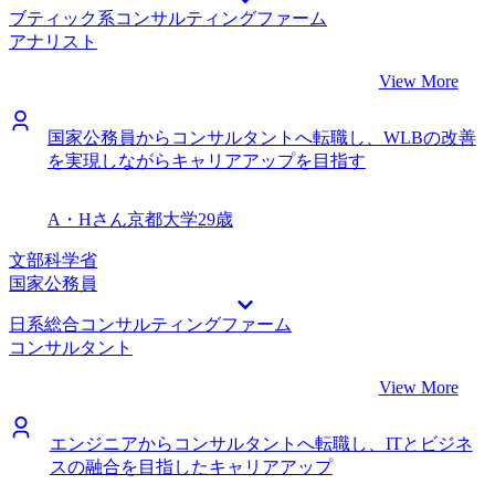
ブティック系コンサルティングファーム
持てるので、できるだけ早くプロモーションすることを目指
アナリスト
し努力したいと思います。
View More
国家公務員からコンサルタントへ転職し、WLBの改善
を実現しながらキャリアアップを目指す
A・Hさん
京都大学
29歳
文部科学省
国家公務員
日系総合コンサルティングファーム
コンサルタント
View More
エンジニアからコンサルタントへ転職し、ITとビジネ
スの融合を目指したキャリアアップ