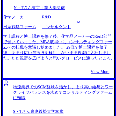
N・Tさん
東京工業大学
31歳
R&D
化学メーカー
日系戦略ファーム
コンサルタント
学士課程と博士課程を修了後、化学品メーカーのR&D部門
で働いていました。MBA取得中にコンサルティングファー
ムへの転職を意識し始めました。 29歳で博士課程を修了
後、あまり広い選択肢を検討しないまま現職に入社しまし
た。ただ視野を広げようと思いグロービスに通ったところ非
常に面白く、もっとビジネス寄りのキャリアを積みたいと考
え転職を決意しました。 グロービス時代のMBAの先生か
View More
ら、ロジカルシンキングがしっかりできているからコンサル
ティングファームが向いているのではと勧められたこと、さ
らにMBAで学んだ内容を経験できるのではと思い、コンサ
物流業界でのSCM経験を活かし、より高い給与とワー
ルティングファームへの転職に興味を持ち始めました。 3社
クライフバランスを求めてコンサルティングファーム
です。 博士課程出身で、実質社会人2年目ということで他の
に転職
エージェントではあまりきちんと相手にしてもらえませんで
した。しかし北野さんについては親身になってどのような可
S・Tさん
慶應義塾大学
30歳
能性があるか検討していただきました。おかげさまで、最終