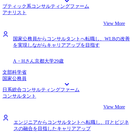
ブティック系コンサルティングファーム
持てるので、できるだけ早くプロモーションすることを目指
アナリスト
し努力したいと思います。
View More
国家公務員からコンサルタントへ転職し、WLBの改善
を実現しながらキャリアアップを目指す
A・Hさん
京都大学
29歳
文部科学省
国家公務員
日系総合コンサルティングファーム
コンサルタント
View More
エンジニアからコンサルタントへ転職し、ITとビジネ
スの融合を目指したキャリアアップ