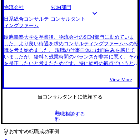
ニケーションスタイルが合っていると感じました。特にメー
物流会社
SCM部門
カー出身者ならではの現場のストレスなどにも凄く共感して
いただけて、前向きに転職活動に取り組めるなと確信しまし
日系総合コンサルテ
コンサルタント
た。 現在の市況や私の実際の市場価値を踏まえた非常に現
ィングファーム
実的なキャリアアッププランを策定いただきました。「ここ
は書類で落ちる」「ここは通る可能性が高い」と言われたと
慶應義塾大学を卒業後、物流会社のSCM部門に勤めていま
ころは8割方その通りとなり、企業側の採用ニーズをかなり
した。より良い待遇を求めコンサルティングファームへの転
しっかり理解されていた印象です。地に足を付けながらも最
職を考え始めました。 現職の仕事自体には面白みを感じて
大限狙えるポジションにチャレンジすることができたのは、
いましたが、給料と残業時間のバランスが非常に悪く、それ
北野さんのおかげだと感じています。 最初は業界に対する
を是正したいと考えたためです。特に給料の観点でいうと、
私の知識が浅かったこともあり、ネームバリューのある大手
今のスキルであればもっと年収が上がる職場が多いことが分
ファームだけを受けていたのですが、北野さんから私の転職
かり、年齢が上がる前に早く転職しなければという思いがあ
View More
軸にマッチしたブティックファームも紹介いただき、大手フ
りました。 働くこと自体は嫌いではなかったので、どうせ
ァームとそこで大いに悩みました。 最終的には大手ファー
なら給与水準が高い業界で働きたいと思い、コンサルティン
ムを選びはしましたが、北野さんから幅広い選択肢をいただ
グファームへの転職を検討しました。業界的に近年はWLB
当コンサルタントに依頼する
いたことで「なぜそのファームに行きたいのか」を自分の中
が改善されていることが分かり、一層コンサルティングファ
で確立することができ、納得感をもって転職先を決断するこ
ームへの転職を意識しました。 2社です。 大手ファームであ
無
転職相談する
とができました。 現職との退職交渉で想像以上に時間がか
れば、正直案件に大差はないと聞いていたのでエージェント
料
かりました。北野さんから「手間取りますよ」ということは
の選び方は迷いました。そのため、何社か話を聞いて一旦考
言われていたのですが何度も上長との面談が組まれ、かなり
えようぐらいに思っていました。 しかし、北野さんとの初
おすすめ転職成功事例
の慰留がありました。辞職するという意思表示をもっと強く
回面談の時に実施いただいた模擬面接のフィードバックのレ