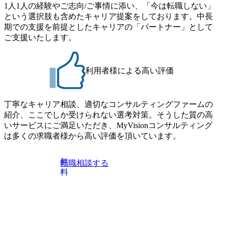
1人1人の経験やご志向/ご事情に添い、「今は転職しない」
という選択肢も含めたキャリア提案をしております。中長
期での支援を前提としたキャリアの「パートナー」として
ご支援いたします。
利用者様による高い評価
丁寧なキャリア相談、適切なコンサルティングファームの
紹介、ここでしか受けられない選考対策。そうした質の高
いサービスにご満足いただき、MyVisionコンサルティング
は多くの求職者様から高い評価を頂いています。
無
転職相談する
料