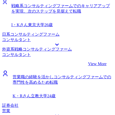
示していればよりスムーズに辞職できたのかと思います。
ベルがとても高く、所属されているエージェントさん一人一
戦略系コンサルティングファームでのキャリアアップ
転職前は年収700万円、転職後は年収850万円になりました。
人のレベルが高いことが伺えました。また、今のまま転職活
を実現、次のステップを見据えて転職
転職元業界である自動車業界の戦略案件に携わりたいという
動に臨むより、MyVisionのエージェントから指導を受けて臨
思いがあります。今までは部品サプライヤーの立場でしか関
む方が、より良いポジションや待遇を勝ち取れそうと直感的
与できなかったですが、OEMの目線で自動車業界の戦略案
に感じたので、迷うことなくお世話になることを決めまし
I・Kさん
東京大学
26歳
件により深くチャレンジしたいと思っています。
た。 期待していた面接対策はもちろん、日程調整や企業情
報の提供など全フェーズにわたってスピーディーかつ気の利
日系コンサルティングファーム
いたご支援をして頂きました。仕事の段取り力が素晴らし
コンサルタント
く、ビジネスパーソンとしても大変優秀な方だと感じ、信頼
外資系戦略コンサルティングファーム
できるエージェントさんでした。実際に希望していたファー
コンサルタント
ム全てから内定を得ることができたのは、MyVisionさんのサ
ポートがあったからだと思っています。 北野さんのサポー
View More
トのおかげで、Big4全社から内定をいただくことができ、非
常に満足のいく転職活動ができました。人生でここまで贅沢
営業職の経験を活かしコンサルティングファームでの
な悩みはそうそうないと感じました。 当初は各社の違いな
専門性を高めるため転職
ど大差ないと考え、年収で決めようと思っていましたが、い
ざ面接を受けてみるとカラーや人となりはファーム毎にかな
り異なり、単純に年収だけでは決められないと思いました。
K・Rさん
立教大学
24歳
より早い段階から各社の違いに目を向けるべきでした。 転
職前は年収450万円、転職後は年収700万円になりました。
証券会社
年収も大幅に上がり、カルチャーも満足できる会社に入社で
営業
きたので嬉しい限りです。ファームの仕事にも非常に興味が