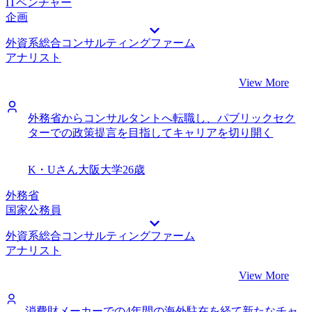
ITベンチャー
企画
外資系総合コンサルティングファーム
アナリスト
View More
外務省からコンサルタントへ転職し、パブリックセク
ターでの政策提言を目指してキャリアを切り開く
K・Uさん
大阪大学
26歳
外務省
国家公務員
外資系総合コンサルティングファーム
アナリスト
View More
消費財メーカーでの4年間の海外駐在を経て新たなチャ