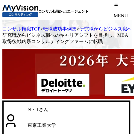
コンサル転職No.1エージェント
MENU
コンサル転職TOP
>
転職成功事例集
>
研究職からビジネス職へ
研究職からビジネス職へのキャリアシフトを目指し、MBA
取得後戦略系コンサルティングファームに転職
N・Tさん
東京工業大学