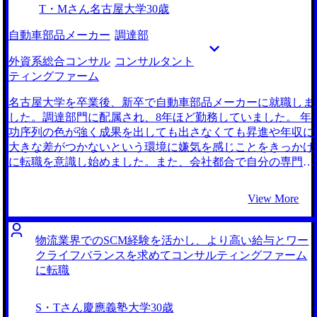
T・Mさん
名古屋大学
30歳
自動車部品メーカー
調達部
外資系総合コンサル
コンサルタント
ティングファーム
名古屋大学を卒業後、新卒で自動車部品メーカーに就職しま
した。調達部門に配属され、8年ほど勤務していました。 年
功序列の色が強く成果を出しても出さなくても昇進や年収に
大きな差がつかないという環境に嫌気を感じことをきっかけ
に転職を意識し始めました。また、会社都合で自分の専門性
が決まるという点が自分に合わないと感じたことも大きかっ
たです。 先ほどお話した通り、現職は年功序列の色が強く
View More
自分が求める専門性も磨けなかったという点を踏まえ、今回
の転職活動では自分のキャリアの可能性を最大限に広げると
いうことをテーマとしていました。 そのテーマに沿って転
物流業界でのSCM経験を活かし、より高い給与とワー
職先を考えたとき、友人がやっていたコンサルタントが目に
クライフバランスを求めてコンサルティングファーム
留まり、話を聞くと自分の願望にとてもマッチしていると感
に転職
じたため意識し始めました。 3社です。 北野さんが私と同じ
メーカー出身者であったこと、及び必要な情報をぎゅっと凝
S・Tさん
慶應義塾大学
30歳
縮してスピーディーに提供していただけるタイプで、コミュ