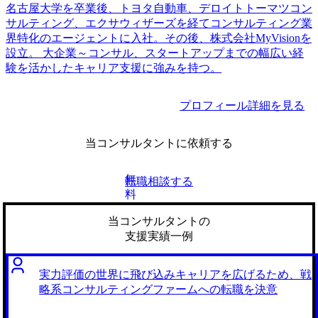
名古屋大学を卒業後、トヨタ自動車、デロイトトーマツコン
サルティング、エクサウィザーズを経てコンサルティング業
界特化のエージェントに入社。その後、株式会社MyVisionを
設立。 大企業～コンサル、スタートアップまでの幅広い経
験を活かしたキャリア支援に強みを持つ。
プロフィール詳細を見る
当コンサルタントに依頼する
無
転職相談する
料
当コンサルタントの
支援実績一例
実力評価の世界に飛び込みキャリアを広げるため、戦
略系コンサルティングファームへの転職を決意