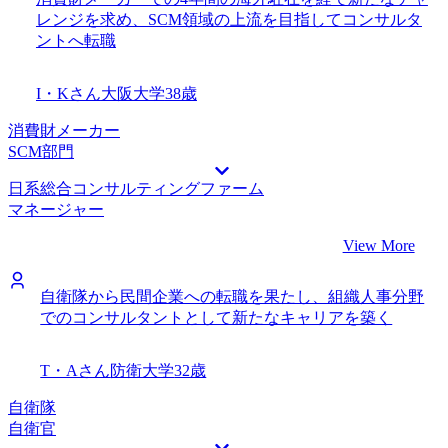
レンジを求め、SCM領域の上流を目指してコンサルタ
ントへ転職
I・Kさん
大阪大学
38歳
消費財メーカー
SCM部門
日系総合コンサルティングファーム
マネージャー
View More
自衛隊から民間企業への転職を果たし、組織人事分野
でのコンサルタントとして新たなキャリアを築く
T・Aさん
防衛大学
32歳
自衛隊
自衛官