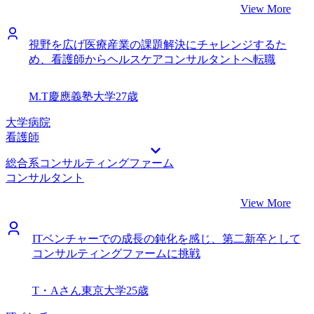
View More
視野を広げ医療産業の課題解決にチャレンジするた
め、看護師からヘルスケアコンサルタントへ転職
M.T
慶應義塾大学
27歳
大学病院
看護師
総合系コンサルティングファーム
コンサルタント
View More
ITベンチャーでの成長の鈍化を感じ、第二新卒として
コンサルティングファームに挑戦
T・Aさん
東京大学
25歳