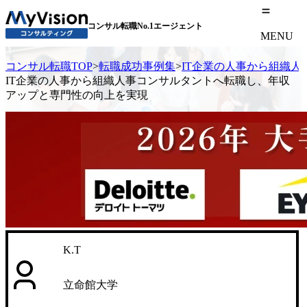
コンサル転職No.1エージェント
MENU
コンサル転職TOP
>
転職成功事例集
>
IT企業の人事から組織
IT企業の人事から組織人事コンサルタントへ転職し、年収
アップと専門性の向上を実現
K.T
立命館大学