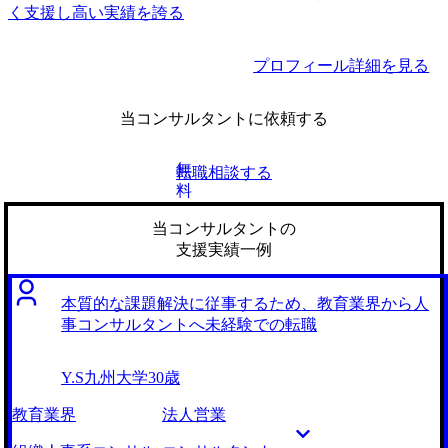
く支援し高い実績を誇る
プロフィール詳細を見る
当コンサルタントに依頼する
無
転職相談する
料
当コンサルタントの
支援実績一例
本質的な課題解決に従事するため、教育業界から人
事コンサルタントへ未経験での転職
Y.S
九州大学
30歳
教育業界
法人営業