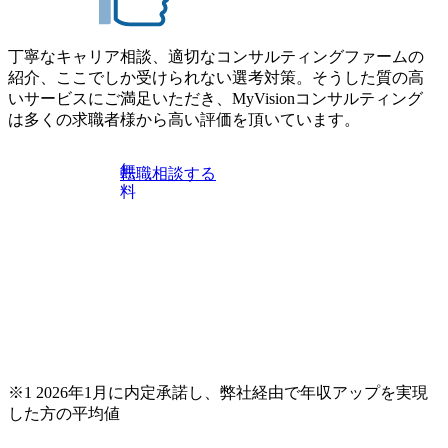
丁寧なキャリア相談、適切なコンサルティングファームの
紹介、ここでしか受けられない選考対策。そうした質の高
いサービスにご満足いただき、MyVisionコンサルティング
は多くの求職者様から高い評価を頂いています。
無
転職相談する
料
※1 2026年1月に内定承諾し、弊社経由で年収アップを実現
した方の平均値