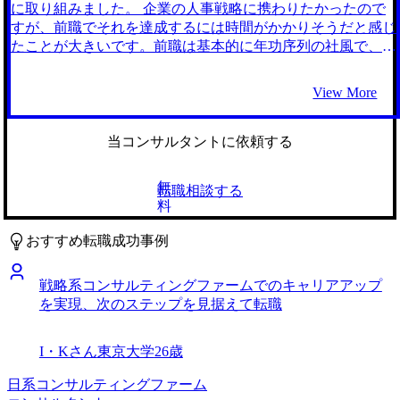
した。それをMyVisionさんとの面談で指摘いただいた通り、
接対策に関しても、本番さながらの緊張感で模擬面接をして
に取り組みました。 企業の人事戦略に携わりたかったので
世の中の組織人事の課題について調べました。やはり、自分
いただき、大いに勉強になりました。また山村さんは「この
すが、前職でそれを達成するには時間がかかりそうだと感じ
が興味ある分野だったので調べ始めるととても面白く、仕事
ファームなら志望動機に対してこういう深掘りをしてくる」
たことが大きいです。前職は基本的に年功序列の社風で、長
の合間も結構組織人事系のサイトを見ながら興奮していまし
というところまで理解されており、それが実際第一志望のフ
年人事を担当している上長が人事戦略の決定権を握っている
た。 転職前は年収700万円、転職後は年収750万円になりま
ァームで聞かれたので驚きました。 前述したように面接対
状態でした。私が人事制度に関われる機会はキャリアの後半
View More
した 人事コンサルタントとして、組織・人材に関する幅広
策を山村さんに徹底的に行ってもらったのが良かったです。
になるだろうと感じ、転職を考え始めました。 人事のキャ
い課題解決に取組み、ゆくゆくは独立したいと考えていま
おかげで第一志望のファームに内定をいただきました。 特
リアについて調べていたところ、組織人事コンサルタントへ
す。そのためにも必要な課題解決力やマネジメント力を身に
にありません。年収も大幅にアップし非常に満足していま
の転職をされた方のインタビュー記事を見つけました。それ
当コンサルタントに依頼する
つけ、実績を作っていきたいです。
す。 転職前は年収550万円、転職後は年収700万円になりま
まで組織人事コンサルタントの仕事は全く知らなかったので
した。
すが、クライアントの人事制度を構築・再編するプロジェク
無
転職相談する
トに取り組んでいることを読み、私のやりたい業務にマッチ
料
していると感じました。そこから組織人事コンサルタントに
ついて調べれば調べるほど魅力を感じ、転職に挑戦すること
おすすめ転職成功事例
に決めました。 MyVisionさんの他には相談しませんでし
た。 コンサルタントに転職した友人からの紹介でMyVision
戦略系コンサルティングファームでのキャリアアップ
さんを知りました。その友人が強く勧めてきたので元々期待
を実現、次のステップを見据えて転職
値は高かったのですが、実際に面談をして信頼できるエージ
ェントだと実感しました。山村さんは人材領域に精通された
方で、組織人事コンサルの案件についても詳しく教えてくだ
I・Kさん
東京大学
26歳
さいました。前評判通りのサービスだと感じ、支援をお願い
することに決めました。 面接対策が非常に充実していまし
日系コンサルティングファーム