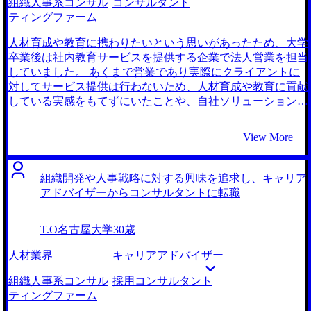
組織人事系コンサル
コンサルタント
ティングファーム
人材育成や教育に携わりたいという思いがあったため、大学
卒業後は社内教育サービスを提供する企業で法人営業を担当
していました。 あくまで営業であり実際にクライアントに
対してサービス提供は行わないため、人材育成や教育に貢献
している実感をもてずにいたことや、自社ソリューションの
提案に限られていたことが転職を意識した要因です。 営業
で提案できるサービスは自社で用意しているものしかないた
View More
め、本質的な課題解決ができないことにフラストレーション
を感じていました。 ソリューションに囚われずに、自分自
身の手でクライアントの人材育成に貢献できる業界を探して
組織開発や人事戦略に対する興味を追求し、キャリア
いた時に、人事コンサルタントという仕事を見つけ、自分の
アドバイザーからコンサルタントに転職
やりたい仕事にとてもマッチしていたことが理由です。 コ
ンサルタントであれば特定のサービス・プログラムに捉われ
T.O
名古屋大学
30歳
ない提案ができるだけでなく、中でも人事コンサルタントで
あれば、企業の中でも人事や育成などヒトにまつわる課題に
人材業界
キャリアアドバイザー
フォーカスして仕事ができると考え転職を目指すことに決め
ました。 最大手の人材紹介会社とMyVisionの2社です。 各社
組織人事系コンサル
採用コンサルタント
の違いや対策に圧倒的に詳しかったためです。まずはなんと
ティングファーム
なく最大手の人材紹介会社に登録して希望を伝えたところた