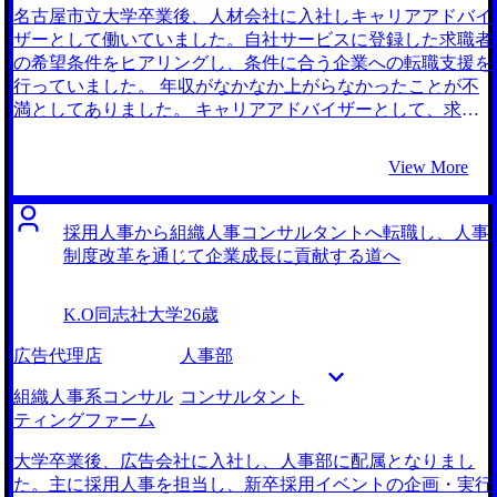
くさんの案件を紹介してくれたのですが、違いや転職の進め
名古屋市立大学卒業後、人材会社に入社しキャリアアドバイ
方がが全くわからず途方に暮れていました。そこで、「組織
ザーとして働いていました。自社サービスに登録した求職者
人事コンサルタント、転職」みたいなキーワードで改めて検
の希望条件をヒアリングし、条件に合う企業への転職支援を
索した時に1番上に出てきたMyVisionさんに足を運んでみる
行っていました。 年収がなかなか上がらなかったことが不
ことにしました。 対応の丁寧さやレスポンスの速さに加え
満としてありました。 キャリアアドバイザーとして、求職
て、個々のファームに対する圧倒的な知識の深さが好印象で
者と企業をマッチングさせる業務を行っていましたが、給与
した。事業領域やクライアント、年収水準など面談の中でど
体系が他の業界と比べて低く、生活面での不安がありまし
View More
んなに細かい質問でも具体的に答えていただきました。ま
た。また、業績が上がらない時期には、会社からのプレッシ
た、メールだけでなくLINEでもやり取りすることができる
ャーも強く、精神的な負担が大きくなっていました。 組織
体制をご用意してくださっており、求人についての疑問を送
開発や人事戦略に関する書籍を読んだことがきっかけで、コ
採用人事から組織人事コンサルタントへ転職し、人事
ってもすぐにお答えいただきました。 人事や人材育成など
ンサルタントという職業に興味を持ちました。書籍を通じ
制度改革を通じて企業成長に貢献する道へ
が未経験でしたが、人事コンサルタントへの転職をあきらめ
て、組織の課題を解決し、働きがいのある職場環境を構築す
ずに挑戦したことです。即戦力・経験者が多い業界だと思っ
るための具体的な方法や事例を知りました。自身の市場価値
K.O
同志社大学
26歳
ており諦めようかと思っていたのですが、お話を伺う中で、
をさらに高めるためにも、より専門的な知識を持つコンサル
未経験からでも挑戦の門戸が開かれていることを知り、自身
タントとしてのキャリアを築きたいと考えました。 2社で
広告代理店
人事部
が望む仕事への切符をつかむことができました。 人事経験
す。 初回面談の質の高さに驚いたことが理由です。 同じキ
がないために、組織人事コンサルタント、人材育成コンサル
ャリアアドバイザーとしても山村さんの知見の深さ・広さ・
組織人事系コンサル
コンサルタント
タントのことがわかっていないことを痛感しました。自分の
提案力には目を見張るものがありました。コンサルティング
ティングファーム
場合、興味があると言いながら世の中の組織人事の問題につ
ファームの情報を端的かつわかりやすく教えてくださり、ぜ
いて対して調べてもいないし、書籍も読んでいない。やりた
ひとも支援をお願いしたいと思いました。 ここまで質の高
大学卒業後、広告会社に入社し、人事部に配属となりまし
いと思っているからいけるだろうという甘い気持ちがありま
いサービスを提供するエージェントは珍しいと思います。面
た。主に採用人事を担当し、新卒採用イベントの企画・実行