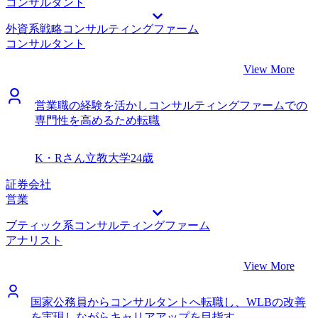
た。コンサルティングファーム特有のケース面接は初めての
コンサルタント
経験で不安だったのですが、コンサルティングファーム出身
外資系戦略コンサルティングファーム
のエージェントの方に何度も模擬面接をしていただきまし
コンサルタント
た。少しずつですが論理的・網羅的に考え抜く力が身につい
たのは間違いなく手厚い面接対策のおかげです。 前述しま
View More
したが面接対策をしっかり行えたことがよかったです。転職
活動の成功だけでなく、今後のキャリアでも活かせる論理的
営業職の経験を活かしコンサルティングファームでの
思考力が身についたと感じています。 思ったよりWebテス
専門性を高めるため転職
トが難しかったです。山村さんにはしっかりと対策するよう
に言われていたのですが、問題ないだろうと油断していまし
た。2社ほどWebテストが原因で選考通過が叶わない結果に
K・Rさん
立教大学
24歳
なってしまったのでもったいなかったなと思っています。
今後は様々なクライアントの人事制度改革に携わりたいと考
証券会社
えています。将来的には事業会社のCHROになることを目指
営業
し、知識と経験を身につけていきたいです。
ブティック系コンサルティングファーム
アナリスト
View More
国家公務員からコンサルタントへ転職し、WLBの改善
を実現しながらキャリアアップを目指す