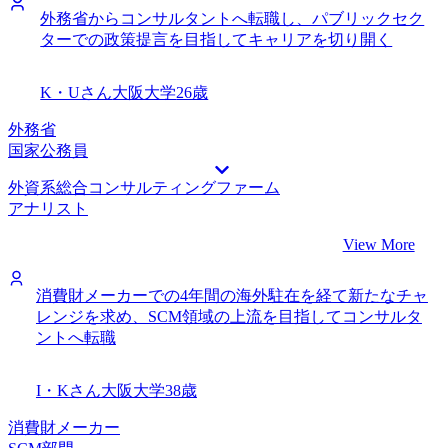
外務省からコンサルタントへ転職し、パブリックセク
ターでの政策提言を目指してキャリアを切り開く
K・Uさん
大阪大学
26歳
外務省
国家公務員
外資系総合コンサルティングファーム
アナリスト
View More
消費財メーカーでの4年間の海外駐在を経て新たなチャ
レンジを求め、SCM領域の上流を目指してコンサルタ
ントへ転職
I・Kさん
大阪大学
38歳
消費財メーカー