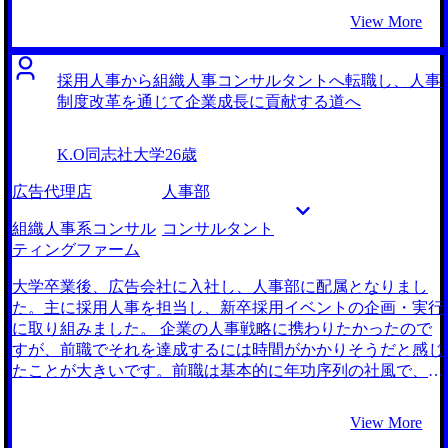
体系が他の業界と比べて低く、生活面での不安がありまし
View More
た。また、業績が上がらない時期には、会社からのプレッシ
ャーも強く、精神的な負担が大きくなっていました。 組織
開発や人事戦略に関する書籍を読んだことがきっかけで、コ
採用人事から組織人事コンサルタントへ転職し、人事
ンサルタントという職業に興味を持ちました。書籍を通じ
制度改革を通じて企業成長に貢献する道へ
て、組織の課題を解決し、働きがいのある職場環境を構築す
るための具体的な方法や事例を知りました。自身の市場価値
K.O
同志社大学
26歳
をさらに高めるためにも、より専門的な知識を持つコンサル
タントとしてのキャリアを築きたいと考えました。 2社で
広告代理店
人事部
す。 初回面談の質の高さに驚いたことが理由です。 同じキ
ャリアアドバイザーとしても山村さんの知見の深さ・広さ・
組織人事系コンサル
コンサルタント
提案力には目を見張るものがありました。コンサルティング
ティングファーム
ファームの情報を端的かつわかりやすく教えてくださり、ぜ
ひとも支援をお願いしたいと思いました。 ここまで質の高
大学卒業後、広告会社に入社し、人事部に配属となりまし
いサービスを提供するエージェントは珍しいと思います。面
た。主に採用人事を担当し、新卒採用イベントの企画・実行
接対策に関しても、本番さながらの緊張感で模擬面接をして
に取り組みました。 企業の人事戦略に携わりたかったので
いただき、大いに勉強になりました。また山村さんは「この
すが、前職でそれを達成するには時間がかかりそうだと感じ
ファームなら志望動機に対してこういう深掘りをしてくる」
たことが大きいです。前職は基本的に年功序列の社風で、長
というところまで理解されており、それが実際第一志望のフ
年人事を担当している上長が人事戦略の決定権を握っている
ァームで聞かれたので驚きました。 前述したように面接対
状態でした。私が人事制度に関われる機会はキャリアの後半
View More
策を山村さんに徹底的に行ってもらったのが良かったです。
になるだろうと感じ、転職を考え始めました。 人事のキャ