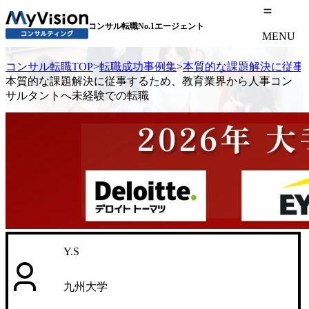
コンサル転職No.1エージェント
MENU
コンサル転職TOP
>
転職成功事例集
>
本質的な課題解決に従事
本質的な課題解決に従事するため、教育業界から人事コン
サルタントへ未経験での転職
Y.S
九州大学