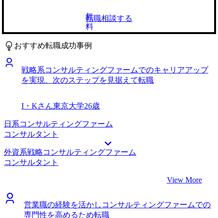
選びました。山村さんは私の前職の不満や希望条件、キャリ
思考力が身についたと感じています。 思ったよりWebテス
アビジョンを丁寧にヒアリングしてくださり、転職活動の進
無
転職相談する
トが難しかったです。山村さんにはしっかりと対策するよう
め方も整理して教えてくださりました。非常に聡明かつ誠実
料
に言われていたのですが、問題ないだろうと油断していまし
な方だという印象だったので支援をお願いしました。 面接
た。2社ほどWebテストが原因で選考通過が叶わない結果に
対策を徹底的に行なっていただいたのが何よりも良かったで
おすすめ転職成功事例
なってしまったのでもったいなかったなと思っています。
す。なぜ人事コンサルタントになりたいのかという動機を論
今後は様々なクライアントの人事制度改革に携わりたいと考
理的に伝えるのに苦労したのですが、何度もフィードバック
戦略系コンサルティングファームでのキャリアアップ
えています。将来的には事業会社のCHROになることを目指
をいただくことで自信を持って話せるようになりました。実
を実現、次のステップを見据えて転職
し、知識と経験を身につけていきたいです。
際、面接では想像以上に高い評価をいただきました。 転職
をしたいと思ってからすぐに行動に移せたことが良かったで
す。加えて山村さんには面談の日程調整も柔軟に対応いただ
I・Kさん
東京大学
26歳
いたおかげで、かなりスムーズに転職活動を進められまし
た。目標の年収アップも実現できて非常に満足しています。
日系コンサルティングファーム
転職先が決まった後、少し燃え尽き症候群のような状態にな
コンサルタント
ってしまったことですね。転職活動に精力的に取り組めたこ
外資系戦略コンサルティングファーム
とは良かったですが、想像以上にストレスを感じていたよう
コンサルタント
でした。山村さんにも適度に休むことを勧められていたの
で、反省しています。 転職前は年収550万円、転職後は年収
View More
700万円になりました。
営業職の経験を活かしコンサルティングファームでの
専門性を高めるため転職