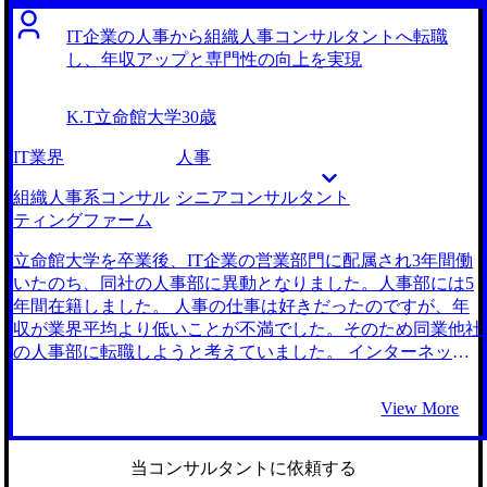
おかげで第一志望のファームに内定をいただきました。 特
リアについて調べていたところ、組織人事コンサルタントへ
にありません。年収も大幅にアップし非常に満足していま
の転職をされた方のインタビュー記事を見つけました。それ
IT企業の人事から組織人事コンサルタントへ転職
す。 転職前は年収550万円、転職後は年収700万円になりま
まで組織人事コンサルタントの仕事は全く知らなかったので
し、年収アップと専門性の向上を実現
した。
すが、クライアントの人事制度を構築・再編するプロジェク
トに取り組んでいることを読み、私のやりたい業務にマッチ
K.T
立命館大学
30歳
していると感じました。そこから組織人事コンサルタントに
ついて調べれば調べるほど魅力を感じ、転職に挑戦すること
IT業界
人事
に決めました。 MyVisionさんの他には相談しませんでし
た。 コンサルタントに転職した友人からの紹介でMyVision
組織人事系コンサル
シニアコンサルタント
さんを知りました。その友人が強く勧めてきたので元々期待
ティングファーム
値は高かったのですが、実際に面談をして信頼できるエージ
ェントだと実感しました。山村さんは人材領域に精通された
立命館大学を卒業後、IT企業の営業部門に配属され3年間働
方で、組織人事コンサルの案件についても詳しく教えてくだ
いたのち、同社の人事部に異動となりました。人事部には5
さいました。前評判通りのサービスだと感じ、支援をお願い
年間在籍しました。 人事の仕事は好きだったのですが、年
することに決めました。 面接対策が非常に充実していまし
収が業界平均より低いことが不満でした。そのため同業他社
た。コンサルティングファーム特有のケース面接は初めての
の人事部に転職しようと考えていました。 インターネット
経験で不安だったのですが、コンサルティングファーム出身
でリサーチをしていた際に目にしたコンサルティングファー
のエージェントの方に何度も模擬面接をしていただきまし
ムのweb広告がきっかけでした。コンサルタントの年収の高
View More
た。少しずつですが論理的・網羅的に考え抜く力が身につい
さはもちろんですが、人材育成の支援に特化したコンサルタ
たのは間違いなく手厚い面接対策のおかげです。 前述しま
ントの業務内容も私のやりたいことと近く、非常に魅力的に
したが面接対策をしっかり行えたことがよかったです。転職
感じました。 3社です。 初回面談の印象が最も良かったので
当コンサルタントに依頼する
活動の成功だけでなく、今後のキャリアでも活かせる論理的