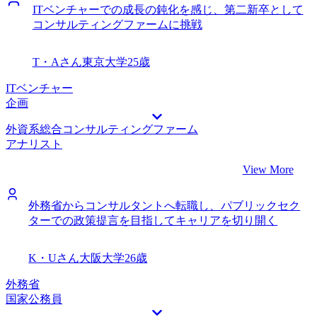
ITベンチャーでの成長の鈍化を感じ、第二新卒として
コンサルティングファームに挑戦
T・Aさん
東京大学
25歳
ITベンチャー
企画
外資系総合コンサルティングファーム
アナリスト
View More
外務省からコンサルタントへ転職し、パブリックセク
ターでの政策提言を目指してキャリアを切り開く
K・Uさん
大阪大学
26歳
外務省
国家公務員