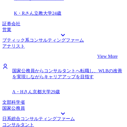
K・Rさん
立教大学
24歳
証券会社
営業
ブティック系コンサルティングファーム
アナリスト
View More
国家公務員からコンサルタントへ転職し、WLBの改善
を実現しながらキャリアアップを目指す
A・Hさん
京都大学
29歳
文部科学省
国家公務員
日系総合コンサルティングファーム
コンサルタント