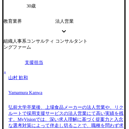
30歳
教育業界
法人営業
組織人事系コンサルティ
コンサルタント
ングファーム
支援担当
山村 歓和
Yamamura Kanwa
弘前大学卒業後、上場食品メーカーの法人営業や、リク
ルートで採用支援サービスの法人営業にて高い実績を残
す。MyVisionでは、深い求人理解に基づく提案力と入念
な選考対策によって伴走し切ることで、職種を問わず求