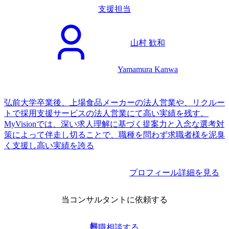
支援担当
山村 歓和
Yamamura Kanwa
弘前大学卒業後、上場食品メーカーの法人営業や、リクルー
トで採用支援サービスの法人営業にて高い実績を残す。
MyVisionでは、深い求人理解に基づく提案力と入念な選考対
策によって伴走し切ることで、職種を問わず求職者様を泥臭
く支援し高い実績を誇る
プロフィール詳細を見る
当コンサルタントに依頼する
無
転職相談する