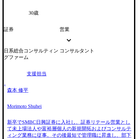
30歳
証券
営業
日系総合コンサルティン
コンサルタント
グファーム
支援担当
森本 修平
Morimoto Shuhei
新卒でSMBC日興証券に入社し、証券リテール営業とし
て未上場法人や富裕層個人の新規開拓およびコンサルテ
ィング業務に従事。その後最短で管理職に昇進し、部下