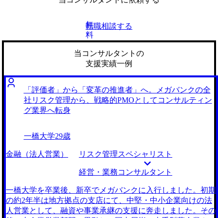
無
転職相談する
料
当コンサルタントの
支援実績一例
「評価者」から「変革の推進者」へ。メガバンクの全
社リスク管理から、戦略的PMOとしてコンサルティン
グ業界へ転身
一橋大学
29歳
金融（法人営業）
リスク管理スペシャリスト
経営・業務コンサルタント
一橋大学を卒業後、新卒でメガバンクに入行しました。初期
の約2年半は地方拠点の支店にて、中堅・中小企業向けの法
人営業として、融資や事業承継の支援に奔走しました。その