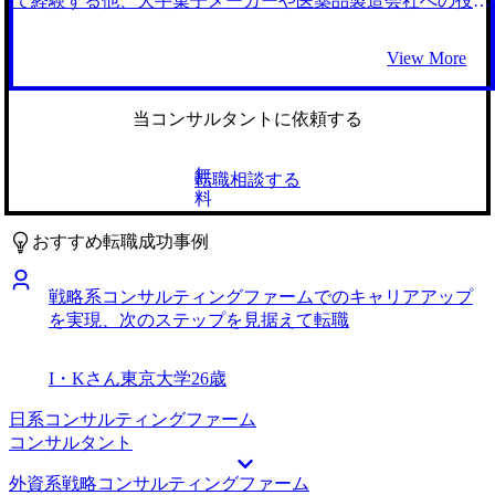
て経験する他、大手菓子メーカーや医薬品製造会社への投資
した。銀行の立場では、資金提供やリスク評価という側面か
を主担当させていただき、独立系PEファンドへの出向も経
らの支援に限定されますが、コンサルタントであれば、クラ
験しました。 独立系PEファンドへの出向経験がきっかけで
View More
イアントと同じ視界に立ち、複雑に絡み合ったプロジェクト
す。そこでは高度な専門性を持つプロフェッショナルたちが
をPMO（プロジェクト・マネジメント・オフィス）として
スピーディーにディールを進めており、強い刺激を受けまし
推進し、実利を導き出すことができます。 特に、私の強み
た。バイサイドでの投資実行に加え、M&Aプロセス全体を
当コンサルタントに依頼する
である「リスクを予見する力」と「大企業の多角的な利害関
俯瞰するアドバイザリー業務や、より精緻な企業価値評価
係を調整する力」を最も直接的に価値転換できるのが、大手
（バリュエーション）の専門性に関心を持つようになるにつ
無
転職相談する
総合系コンサルティングファームの戦略的PMOであると確
れ、グループ内では経験できる案件の規模や種類に限界を感
料
信し、転職を決意しました。 大手総合エージェントを含
じ、より多様で複雑なM&A案件に挑戦したいという思いが
め、3社に登録しました。 私の経歴の「特殊性」を、単なる
募りました。 これまでの融資業務、バイサイド投資、PEフ
おすすめ転職成功事例
銀行員としての経歴ではなく、コンサルタントとしての適性
ァンドでの経験で培った財務分析力やディール経験を活かし
に即座に翻訳してくださったのがMyVisionの森本さんでし
つつ、M&Aアドバイザリーおよびバリュエーションのプロ
戦略系コンサルティングファームでのキャリアアップ
た。 他社では「未経験からのコンサルは厳しいので、まず
フェッショナルとしてのキャリアを確立したいと考えたため
を実現、次のステップを見据えて転職
は金融機関の他部署や保険業界はどうですか」という無難な
です。そのためには、数多くのM&A案件に触れ、専門性を
提案が多い中、森本さんは私のリスク管理業務における「不
徹底的に磨ける環境が必要だと判断しました。 FAS系コン
確実性の制御能力」が、現在のコンサルティング市場、特に
サルティングファームを選んだのは、M&A戦略から実行、
I・Kさん
東京大学
26歳
大規模PMO案件でいかに求められているかを論理的に示し
PMIまでをカバーし、企業価値評価という専門スキルを深め
てくださいました。その高い専門性と、私のキャリアに対す
られる点です。特に、私が転職を決めたFAS系コンサルティ
日系コンサルティングファーム
る誠実な向き合い方に信頼を置き、3社のうちMyVisionさん
ングファームはPEファンドとのリレーションも強く、これ
コンサルタント
に絞って活動することに決めました。 非常に高い解像度で
までの経験を活かしつつ、多様なクライアントに価値提供で
外資系戦略コンサルティングファーム
選考対策をサポートいただきました。特に、銀行員特有の
きると考えました。バイサイドの視点を理解しているからこ