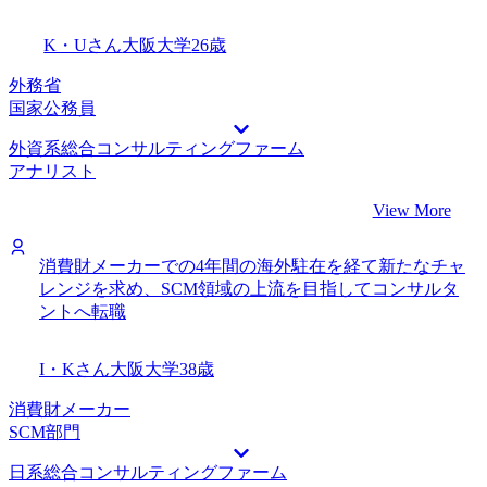
K・Uさん
大阪大学
26歳
外務省
国家公務員
外資系総合コンサルティングファーム
アナリスト
View More
消費財メーカーでの4年間の海外駐在を経て新たなチャ
レンジを求め、SCM領域の上流を目指してコンサルタ
ントへ転職
I・Kさん
大阪大学
38歳
消費財メーカー
SCM部門
日系総合コンサルティングファーム