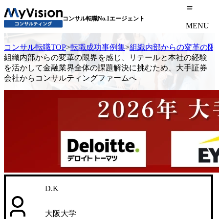
コンサル転職No.1エージェント
MENU
コンサル転職TOP
>
転職成功事例集
>
組織内部からの変革の限
組織内部からの変革の限界を感じ、リテールと本社の経験
を活かして金融業界全体の課題解決に挑むため、大手証券
会社からコンサルティングファームへ
D.K
大阪大学