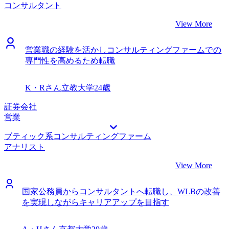
コンサルタント
「説明の細かさ」をコンサルタント特有の「構造的な簡潔
そ貢献できるアドバイザリー業務があると感じています。
さ」へと矯正していただいた面接対策は、内定獲得の決定打
転職開始当時はFAS系コンサルティングファームの理解が浅
View More
になったと感じています。また、現職が多忙な中でも、連絡
く、業界動向や選考対策について専門的なサポートが必要と
に対するレスポンスが常に迅速で、不安を感じる隙がないほ
考え、3社ほどのエージェントとお話ししました。 私の担当
どスピーディーに伴走していただいた点も大変心強かったで
営業職の経験を活かしコンサルティングファームでの
をしてくださった森本さんが、私のキャリア（銀行融資、投
す。 「ケース面接」や「論理的思考」の対策を、プロの視
専門性を高めるため転職
資子会社立ち上げ、PEファンド出向）の価値を的確に捉
点で徹底的に磨き上げたことです。銀行での業務は論理性が
え、それをFAS系コンサルティングファームでのキャリアに
必要ですが、コンサルティング業界のそれは質が異なりま
どう繋げるか具体的なアドバイスをくださった点です。表面
K・Rさん
立教大学
24歳
す。森本さんと、クライアントの課題をどう構造化し、いか
的なスキルマッチングではなく、私の志向性を深く理解しよ
にして実効性のある解決策を提示するかという議論を繰り返
うとする姿勢に信頼感を持ちました。 非常に的確なサポー
証券会社
したことで、選考当日は現役のコンサルタントとも対等以上
トをいただき感謝しています。職務経歴書では、これまでの
営業
に渡り合えた実感があります。 もっと早くから「自分の市
キャリアを一貫性のあるストーリーとして再構築し、FAS系
場価値」を外部の視点で確認しておくべきだったと感じてい
ブティック系コンサルティングファーム
コンサルティングファームで求められるスキルを効果的にア
ます。メガバンクの中にいると、どうしても「銀行内の論
アナリスト
ピールできるよう指導いただきました。面接対策では、バリ
理」が世界の全てになりがちです。転職活動を通じて、自分
ュエーションやM&Aアドバイザリーに関する専門的な質疑
View More
のスキルが他業界でどう評価されるかを知ることは、結果と
応答の練習が特に役立ちました。 これまでのキャリアで培
して現職でのパフォーマンス向上にも繋がったはずだと、今
ってきたスキルや経験が、異なるフィールドでも通用する
振り返って思います。 転職前は年収950万円、転職後は年収
「ポータブルな価値」であることを再認識できた点です。森
国家公務員からコンサルタントへ転職し、WLBの改善
1,150万円になりました。
本さんのサポートを受けながら自己分析を深め、自信を持っ
を実現しながらキャリアアップを目指す
て新しい分野に挑戦できたことが最大の収穫だと思います。
FAS系コンサルティングファームで求められる専門知識（会