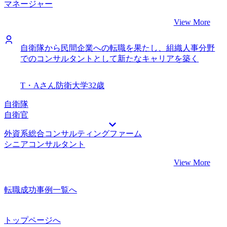
マネージャー
View More
自衛隊から民間企業への転職を果たし、組織人事分野
でのコンサルタントとして新たなキャリアを築く
T・Aさん
防衛大学
32歳
自衛隊
自衛官
外資系総合コンサルティングファーム
シニアコンサルタント
View More
転職成功事例一覧へ
トップページへ