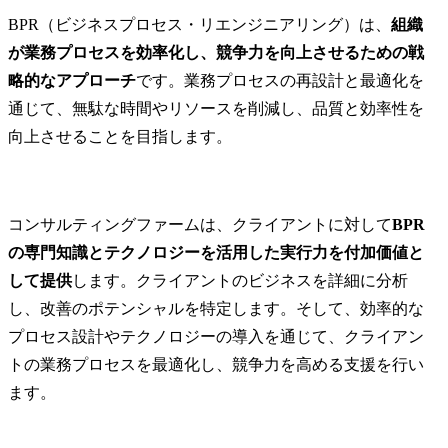
分析
BPR（ビジネスプロセス・リエンジニアリング）は、
組織
分析・課題の把握
が業務プロセスを効率化し、競争力を向上させるための戦
設計
略的なアプローチ
です。業務プロセスの再設計と最適化を
戦略・方針策定、実施方法検討・ビジネスプロセスの設計
通じて、無駄な時間やリソースを削減し、品質と効率性を
実施
向上させることを目指します。
変更の実施
モニタリング・評価
業務モニタリング・効果測定・達成度評価
コンサルティングファームは、クライアントに対して
BPR
BPRに強みのある企業
の専門知識とテクノロジーを活用した実行力を付加価値と
アクセンチュア
して提供
します。クライアントのビジネスを詳細に分析
デロイトトーマツコンサルティング
し、改善のポテンシャルを特定します。そして、効率的な
マッキンゼーアンドカンパニー
プロセス設計やテクノロジーの導入を通じて、クライアン
ボストンコンサルティンググループ
トの業務プロセスを最適化し、競争力を高める支援を行い
まとめ
ます。
よくある質問
Q1. BPRコンサルタントになるのにIT経験は必要ですか？