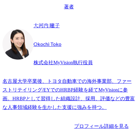
著者
大河内 瞳子
Okochi Toko
株式会社MyVision執行役員
名古屋大学卒業後、トヨタ自動車での海外事業部、ファー
ストリテイリング/EYでのHRBP経験を経てMyVisionに参
画。HRBPとして習得した組織設計、採用、評価などの豊富
な人事領域経験を生かした支援に強みを持つ。
プロフィール詳細を見る