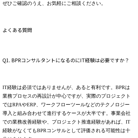
ぜひご確認のうえ、お気軽にご相談ください。
・既存業務の拡張および0
からの新規事業立ち上げ
支援の経験

・協業支援/提携支援の経
よくある質問
験

● 役割及び責任

＜シニアコンサルタン
Q1. BPRコンサルタントになるのにIT経験は必要ですか？
ト、コンサルタント＞

・特定の業界や業務領域
に関する高い専門性を持
ち、担当プロジェクトに
IT経験は必須ではありませんが、あると有利です。BPRは
おいて、局面によっては
マネジャーの代わりを担
業務プロセスの再設計が中心ですが、実際のプロジェクト
える存在として活躍頂き
ではRPAやERP、ワークフローツールなどのテクノロジー
ます。

導入と組み合わせて進行するケースが大半です。事業会社
・マネジャー以上からの
一定程度のガイドがある
での業務改善経験や、プロジェクト推進経験があれば、IT
状況において、プロジェ
経験がなくてもBPRコンサルとして評価される可能性は十
クトの計画を作成し、プ