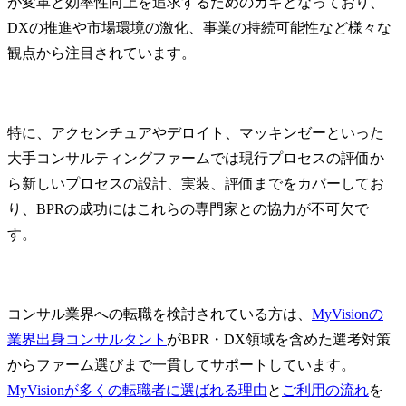
が変革と効率性向上を追求するためのカギとなっており、
業支援、戦略立案、体制
ドリブン施策
構築、外部企業とのマッ
●人事戦略施
DXの推進や市場環境の激化、事業の持続可能性など様々な
チング支援、伴走支援

テーション
観点から注目されています。
・国内外のオープンイノ
ッションプラ
ベーション動向やスター
トアップ技術等の調査支
援

特に、アクセンチュアやデロイト、マッキンゼーといった
・先端テクノロジーの商
大手コンサルティングファームでは現行プロセスの評価か
業化支援

ら新しいプロセスの設計、実装、評価までをカバーしてお
　- 大学や企業に眠る技術
に関する、技術シーズの
り、BPRの成功にはこれらの専門家との協力が不可欠で
市場性検討、協業先企業
す。
とのマッチング、知財マ
ネジメント、製品化・事
業化に向けた各種支援

コンサル業界への転職を検討されている方は、
MyVisionの
● 得ることができるスキ
業界出身コンサルタント
がBPR・DX領域を含めた選考対策
ル・経験

からファーム選びまで一貫してサポートしています。
・海外で実施されている
最新のオープンイノベー
MyVisionが多くの転職者に選ばれる理由
と
ご利用の流れ
を
ションに関する知見
