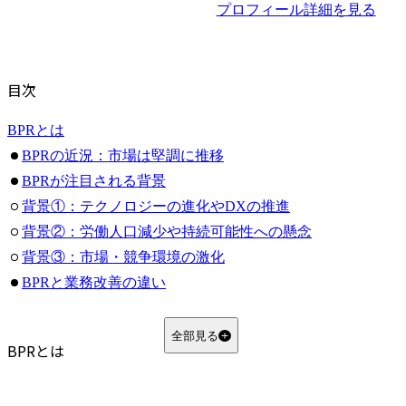
プロフィール詳細を見る
目次
BPRとは
BPRの近況：市場は堅調に推移
BPRが注目される背景
背景①：テクノロジーの進化やDXの推進
背景②：労働人口減少や持続可能性への懸念
背景③：市場・競争環境の激化
BPRと業務改善の違い
BPRのステップ
検討
全部見る
BPRとは
目的・目標設定
対象とする業務範囲設定