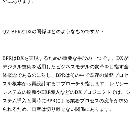
分にあります。
ロジェクト遂行時におい
ては、下位メンバーをリ
ードしながら、成果物を
作成していくことが期待
Q2. BPRとDXの関係はどのようなものですか？
されます。

● 業務内容

コンサルティング業務　
(変更の範囲) 当社の指定
BPRはDXを実現するための重要な手段の一つです。DXが
する業務
デジタル技術を活用したビジネスモデルの変革を目指す全
体概念であるのに対し、BPRはその中で既存の業務プロセ
スを根本から再設計するアプローチを指します。レガシー
システムの刷新やERP導入などのDXプロジェクトでは、シ
ステム導入と同時にBPRによる業務プロセスの変革が求め
られるため、両者は切り離せない関係にあります。