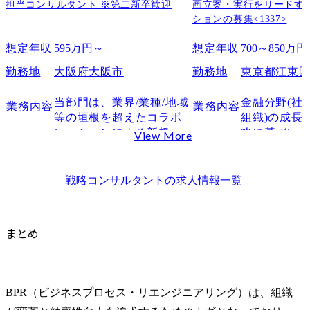
担当コンサルタント ※第二新卒歓迎
画立案・実行をリードす
ションの募集<1337>
想定年収
595万円～
想定年収
700～850万円
勤務地
大阪府大阪市
勤務地
東京都江東
当部門は、業界/業種/地域
金融分野(社員
業務内容
業務内容
等の垣根を超えたコラボ
組織)の成長
レーションによる新規事
略に基づい
View More
業の構想・企画、業務変
企画立案、
革、イノベーション構
します。

築、実行支援を行いま
全社の人事
戦略コンサルタント
の求人情報一覧
す。

の他分野、
各事業本部
● 職務内容

の各組織ス
まとめ
・クライアントが持つア
ーと連携し
セットを利用した外部企
推進します。
業連携(オープンイノベー
ション)に関する支援

●配置・異動
BPR（ビジネスプロセス・リエンジニアリング）は、組織
　- クライアントの新規事
●人事・人財