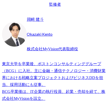
監修者
岡﨑 健斗
Okazaki Kento
株式会社MyVision代表取締役
東京大学を卒業後、ボストンコンサルティンググループ
（BCG）に入社。主に金融・通信テクノロジー・消費財業
界における戦略立案プロジェクトおよびビジネスDDを担
当。採用活動にも従事。

BCG卒業後は、IT企業の執行役員、起業・売却を経て、株