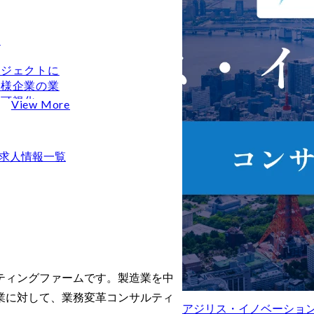
区
ロジェクトに
客様企業の業
を可視化・分
View More
す業務の姿へ
リングする

ンドデザイン
求人情報一覧
おける業務プ
化

やプロセスマ
ールを活用し
開発上流の業
できますか？
ルティングファームです。製造業を中
？
業に対して、業務変革コンサルティ
アジリス・イノベーショ