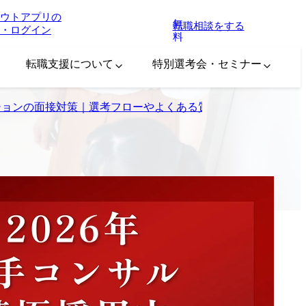
ウトアプリの
無
転職相談をする
・ログイン
料
転職支援について
特別選考会・セミナー
ションの面接対策｜選考フローやよくある質問をプロが解説