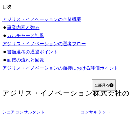
目次
アジリス・イノベーションの企業概要
事業内容と強み
カルチャーと社風
アジリス・イノベーションの選考フロー
書類選考の通過ポイント
面接の流れと回数
アジリス・イノベーションの面接における評価ポイント
変革アプローチへの共感
コンサルへの転職動機の明確さ
全部見る
アジリス・イノベーション株式会社
の
アジリスの変革哲学への理解度
プロセス思考と論理的思考力
課題を構造的に捉える力
シニアコンサルタント
コンサルタント
実行可能な打ち手を提示できるか
コミュニケーション能力と実行力