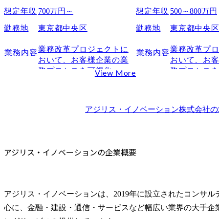
クライアントを動かす推進力
想定年収
700万円～
想定年収
500～800万円
現場定着まで見据えた思考
勤務地
東京都中央区
勤務地
東京都中央
アジリス・イノベーションの面接でよく聞かれる質問
志望動機・転職動機に関する質問例
業務改革プロジェクトに
業務改革プ
業務内容
業務内容
経験・スキルを問う質問例
おいて、お客様企業の業
おいて、お
務プロセスを可視化・分
務プロセス
View More
思考力を確認する質問例
析し、目指す業務の姿へ
析し、目指
アジリス・イノベーションの面接の具体的な対策法
リエンジニアリングする

リエンジニア
企業研究で押さえるべきポイント
・変革グランドデザイン
・変革グラ
アジリス・イノベーション株式会社
の
フェーズにおける業務プ
フェーズに
面接練習と準備の進め方
ロセスの可視化

ロセスの可視
面接を通過するための効果的な転職エージェントの活用法
・BIツールやプロセスマ
・BIツール
企業情報や選考傾向の情報収集をおこなう
イニングツールを活用し
イニングツ
アジリス・イノベーションの企業概要
模擬面接で実践的な対策を実施
た業務分析

た業務分析

・システム開発上流の業
・システム
アジリス・イノベーション面接に関するよくある質問
務要件定義
務要件定義
Q.未経験からでもアジリス・イノベーションの面接は通過
アジリス・イノベーションは、2019年に設立されたコンサ
Q.アジリス・イノベーション面接でケース問題は出ますか
心に、金融・建設・通信・サービスなど幅広い業界の大手企
Q.英語力は面接で問われますか？