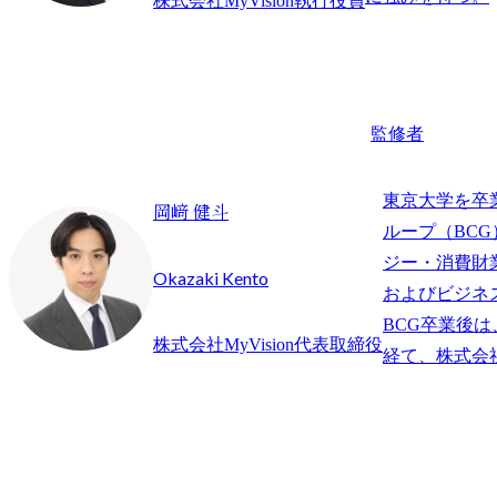
株式会社MyVision執行役員
監修者
東京大学を卒
岡﨑 健斗
ループ（BC
ジー・消費財
Okazaki Kento
およびビジネ
BCG卒業後は
株式会社MyVision代表取締役