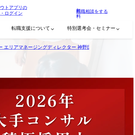
ウトアプリの
無
転職相談をする
・ログイン
料
転職支援について
特別選考会・セミナー
 エリアマネージングディレクター 神野氏、工藤氏インタビ