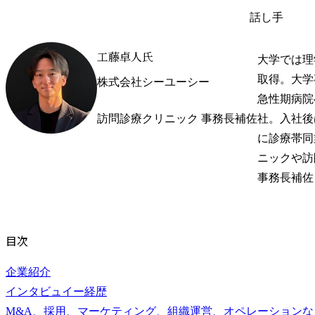
話し手
工藤卓人氏
大学では理
取得。大学
株式会社シーユーシー
急性期病院へ
訪問診療クリニック 事務長補佐
社。入社後
に診療帯同
ニックや訪
事務長補佐
目次
企業紹介
インタビュイー経歴
M&A、採用、マーケティング、組織運営、オペレーション