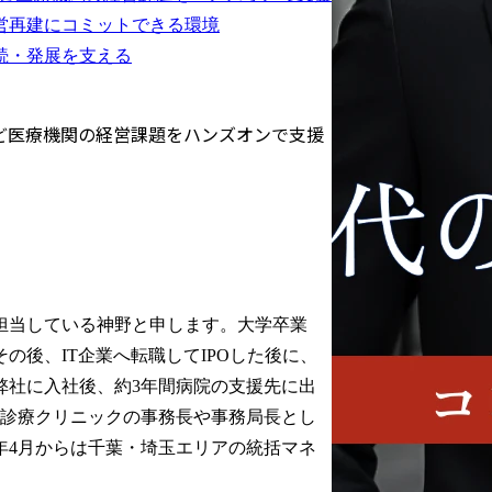
営再建にコミットできる環境
続・発展を支える
ど医療機関の経営課題をハンズオンで支援
担当している神野と申します。大学卒業
の後、IT企業へ転職してIPOした後に、
弊社に入社後、約3年間病院の支援先に出
問診療クリニックの事務長や事務局長とし
年4月からは千葉・埼玉エリアの統括マネ