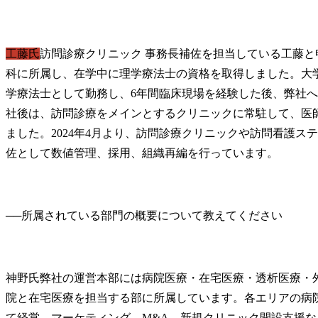
工藤氏
訪問診療クリニック 事務長補佐を担当している工藤
科に所属し、在学中に理学療法士の資格を取得しました。大
学療法士として勤務し、6年間臨床現場を経験した後、弊社へ2
社後は、訪問診療をメインとするクリニックに常駐して、医
ました。2024年4月より、訪問診療クリニックや訪問看護ス
佐として数値管理、採用、組織再編を行っています。
──
神野氏
弊社の運営本部には病院医療・在宅医療・透析医療・
院と在宅医療を担当する部に所属しています。各エリアの病
て経営、マーケティング、M&A、新規クリニック開設支援