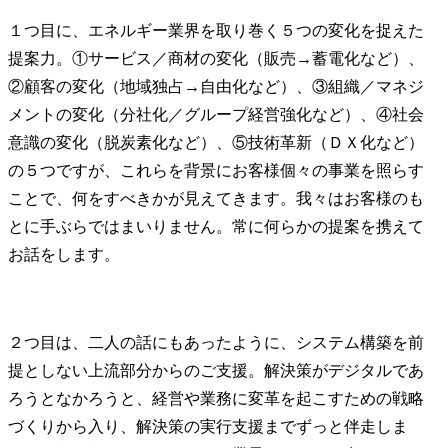
１つ目に、エネルギー業界を取り巻く５つの変化を捉えた
提案力。①サービス／商材の変化（販売→蓄電化など）、
②顧客の変化（地域独占→自由化など）、③組織／マネジ
メントの変化（分社化／グループ経営強化など）、④社会
意識の変化（脱炭素化など）、⑤技術革新（ＤＸ化など）
の５つですが、これらを背景にお客様個々の事業を照らす
ことで、何をすべきかが見えてきます。我々はお客様のも
とに手ぶらではまいりません。常に何らかの提案を携えて
お話をします。
２つ目は、二人の話にもあったように、システム構築を前
提としない上流部分からのご支援。解決策がデジタルであ
ろうとなかろうと、経営や業務に変革を起こすための戦略
づくりから入り、解決策の実行支援までずっと伴走しま