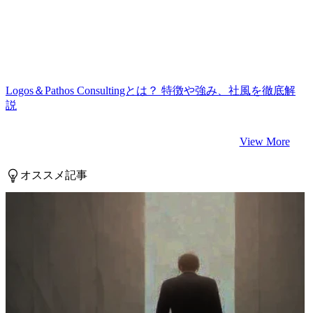
Logos＆Pathos Consultingとは？ 特徴や強み、社風を徹底解
説
View More
オススメ記事