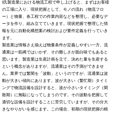
I氏
製造業における物流工程で申し上げると、まずはお客様
の工場に入り、現状把握として、モノの流れ（物流フロ
ー）と物量、各工程での作業内容などを整理し、必要なデ
ータを作り、組み立てていきます。現状把握で整理した情
報を元に自動化構想案の検討および要件定義を行っていき
ます。

製造業は情報さえ揃えば物量条件が定義しやすい一方、流
通業は一筋縄ではいかず、その難しさが面白味でもあると
思います。製造業は生産計画を立て、決めた量を生産する
という概念がありますが、流通業はその予測ができませ
ん。業界では繁閑を「波動」というのですが、流通業は波
動が大きい傾向にあります。波が大きい（繁忙期）タイミ
ングで物流設備を設計すると、波が小さいタイミング（閑
散期）に無駄になってしまうのです。その波動を把握して
適切な設備を設計することに苦労していますが、その分大
きなやりがいを感じます。この場合、初期の現状把握の精