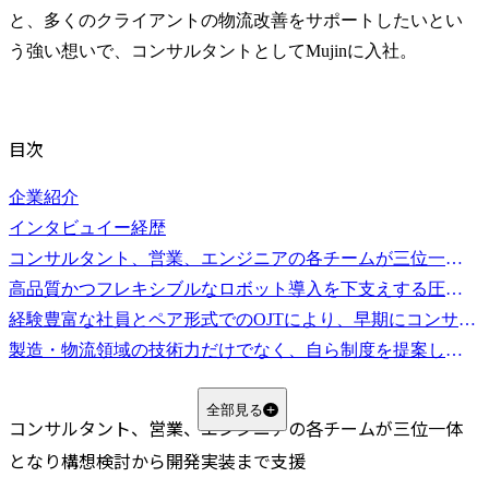
と、多くのクライアントの物流改善をサポートしたいとい
う強い想いで、コンサルタントとしてMujinに入社。
目次
企業紹介
インタビュイー経歴
コンサルタント、営業、エンジニアの各チームが三位一体となり構想検討から開発実装まで支援
高品質かつフレキシブルなロボット導入を下支えする圧倒的な技術力と、国内外の多様な経歴を持つメンバーの知見が強み
経験豊富な社員とペア形式でのOJTにより、早期にコンサルスキルのキャッチアップが可能
製造・物流領域の技術力だけでなく、自ら制度を提案し、0→1を楽しめる人材がマッチする
全部見る
コンサルタント、営業、エンジニアの各チームが三位一体
となり構想検討から開発実装まで支援