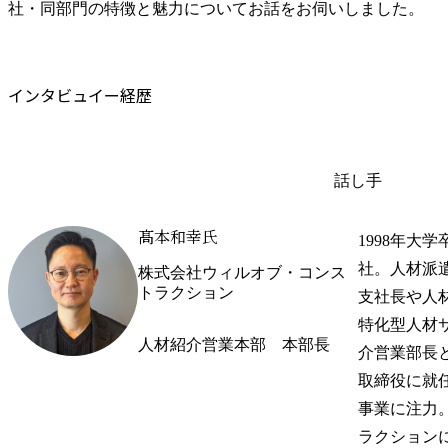
社・同部門の特徴と魅力についてお話をお伺いしました。
インタビュイー経歴
話し手
髙本和幸氏
1998年大
社。人材派
株式会社ウィルオブ・コンス
トラクション
支社長や人材
特化型人材
人材紹介営業本部　本部長
介営業部長と
取締役に就
事業に注力。
ラクション