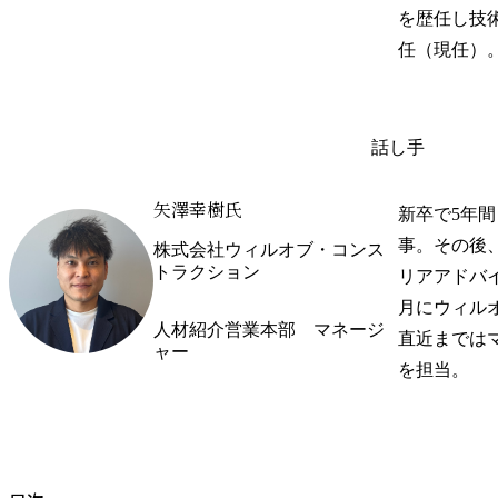
を歴任し技
任（現任）
話し手
矢澤幸樹氏
新卒で5年
事。その後
株式会社ウィルオブ・コンス
トラクション
リアアドバイ
月にウィル
人材紹介営業本部　マネージ
直近までは
ャー
を担当。
