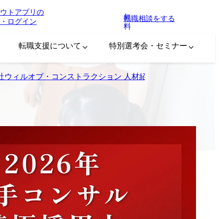
ウトアプリの
無
転職相談をする
・ログイン
料
転職支援について
特別選考会・セミナー
ウィルオブ・コンストラクション 人材紹介営業本部 本部長 