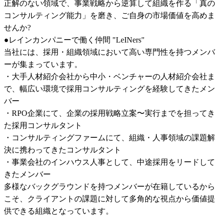
正解のない領域で、事業戦略から逆算して組織を作る「真の
コンサルティング能力」を磨き、ご自身の市場価値を高めま
せんか?

●レインカンパニーで働く仲間 "LeINers"

当社には、採用・組織領域において高い専門性を持つメンバ
ーが集まっています。

・大手人材紹介会社から中小・ベンチャーの人材紹介会社ま
で、幅広い環境で採用コンサルティングを経験してきたメン
バー

・RPO企業にて、企業の採用戦略立案〜実行までを担ってき
た採用コンサルタント

・コンサルティングファームにて、組織・人事領域の課題解
決に携わってきたコンサルタント

・事業会社のインハウス人事として、中途採用をリードして
きたメンバー

多様なバックグラウンドを持つメンバーが在籍しているから
こそ、クライアントの課題に対して多角的な視点から価値提
供できる組織となっています。
