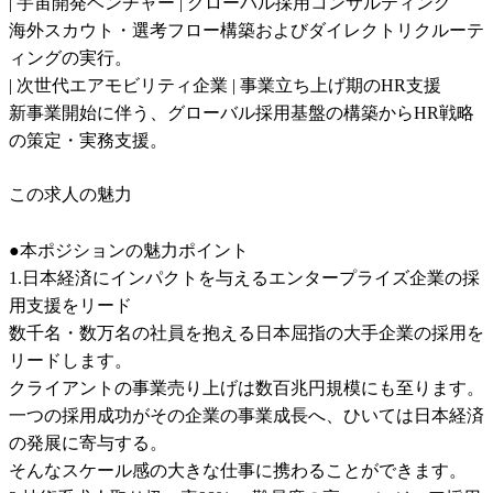
| 宇宙開発ベンチャー | グローバル採用コンサルティング

海外スカウト・選考フロー構築およびダイレクトリクルーテ
ィングの実行。

| 次世代エアモビリティ企業 | 事業立ち上げ期のHR支援

新事業開始に伴う、グローバル採用基盤の構築からHR戦略
の策定・実務支援。
この求人の魅力
●本ポジションの魅力ポイント

1.日本経済にインパクトを与えるエンタープライズ企業の採
用支援をリード

数千名・数万名の社員を抱える日本屈指の大手企業の採用を
リードします。

クライアントの事業売り上げは数百兆円規模にも至ります。

一つの採用成功がその企業の事業成長へ、ひいては日本経済
の発展に寄与する。

そんなスケール感の大きな仕事に携わることができます。
