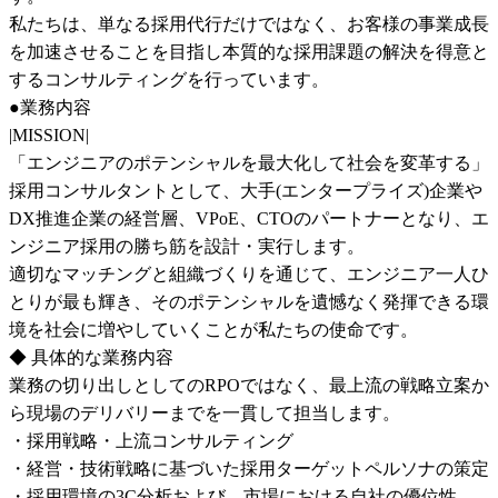
私たちは、単なる採用代行だけではなく、お客様の事業成長
を加速させることを目指し本質的な採用課題の解決を得意と
するコンサルティングを行っています。

●業務内容

|MISSION|

「エンジニアのポテンシャルを最大化して社会を変革する」

採用コンサルタントとして、大手(エンタープライズ)企業や
DX推進企業の経営層、VPoE、CTOのパートナーとなり、エ
ンジニア採用の勝ち筋を設計・実行します。

適切なマッチングと組織づくりを通じて、エンジニア一人ひ
とりが最も輝き、そのポテンシャルを遺憾なく発揮できる環
境を社会に増やしていくことが私たちの使命です。

◆ 具体的な業務内容

業務の切り出しとしてのRPOではなく、最上流の戦略立案か
ら現場のデリバリーまでを一貫して担当します。

・採用戦略・上流コンサルティング

・経営・技術戦略に基づいた採用ターゲットペルソナの策定

・採用環境の3C分析および、市場における自社の優位性