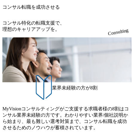
析やアルム
アでのコンサルティングチー
よる成果
ムを立ち上げ、クライアント
コンサル転職を成功させる
提案 ・ユ
の価値創出に伴走いただける
分析/ヒア
方をお待ちしています! 業務
改善案の
内容 当社のアルムナイ専門サ
コンサル特化の転職支援で、
ービス「オフィシャル・アル
理想のキャリアアップを。
Consulting
 「すべて
ムナイ」を通じて、企業や社
とって、
員、そしてアルムナイ同士を
をつく
繋ぐアルムナイ・ネットワー
と、アル
クを構築し、企業の成功を支
構築しな
援するコンサルティングを担
営をして
っていただきます。 ミッショ
のミッシ
ンは、顧客企業が目指すべき
ー(アル
「あるべき姿」を共に描き、
ュー ・
その実現に向けて価値を広げ
ムと連携
ていくためのパートナーとし
配信コン
て伴走することです。 ・自社
ント運営チ
プロダクトを活用したコンサ
業界未経験の方が8割
会やアル
ルティング全般 ・アルムナイ
の企画 そ
施策の戦略・戦術設計および
にカスタ
実行支援 ・アルムナイコミュ
案を行な
ニティ立ち上げまでのプロジ
い領域かつ
ェクトマネジメント ・顧客満
MyVisionコンサルティングがご支援する求職者様の8割はコ
これをや
足度や機能要望等の収集およ
ンサル業界未経験の方です。わかりやすい業界/個社説明か
く」とい
び他部門へのフィードバック
はありま
ら始まり、最も難しい選考対策まで、コンサル転職を成功
企業ごとに目的は異なるた
くもあり、
め、ご支援範囲は多岐に渡り
させるためのノウハウが蓄積されています。
ります。
ます。 また、新しい領域かつ