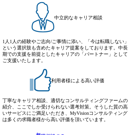
ティング
答えがないため、「これをや
ワークの
ったら必ず上手く行く」とい
め顧客最
うシンプルなものではありま
イズして
せん。 そこが難しくもあり、
中立的なキャリア相談
です。 ま
面白いところでもあります。
からこ
入社後の流れ ・ オンボーデ
でも、ク
ィング実施 入社後は東京メン
どまら
バーと連携しながら、業務を
業づく
スムーズに始められるようオ
1人1人の経験やご志向/ご事情に添い、「今は転職しない」
も関わる
ンボーディングを行います。
という選択肢も含めたキャリア提案をしております。中長
スタートア
・ チームでのフォロー体制
期での支援を前提としたキャリアの「パートナー」として
をご自身
既存のコンサルタントメンバ
ャリア形
ーが業務サポートを行い、チ
ご支援いたします。
大歓迎で
ーム体制でフォローします。
・独り立ちまでのスケジュー
ル 入社後3〜6ヶ月を目安に、
独り立ちして業務をお任せす
利用者様による高い評価
る予定です。 拠点立ち上げタ
イミングでは、コンサルタン
ト以外にもセールスなど他ポ
ジションも採用を行います。
丁寧なキャリア相談、適切なコンサルティングファームの
2〜3名からスタートし、徐々
紹介、ここでしか受けられない選考対策。そうした質の高
に拠点を拡大していく予定で
す。
いサービスにご満足いただき、MyVisionコンサルティング
は多くの求職者様から高い評価を頂いています。
無