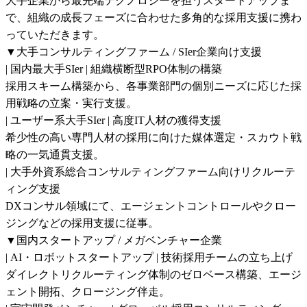
大手企業から最先端テクノロジーを担うスタートアップま
で、組織の成長フェーズに合わせた多角的な採用支援に携わ
っていただきます。

▼大手コンサルティングファーム / SIer企業向け支援

| 国内最大手SIer | 組織横断型RPO体制の構築

採用スキーム構築から、各事業部門の個別ニーズに応じた採
用戦略の立案・実行支援。

| ユーザー系大手SIer | 高度IT人材の獲得支援

希少性の高い専門人材の採用に向けた媒体選定・スカウト戦
略の一気通貫支援。

| 大手外資系総合コンサルティングファーム向けリクルーテ
ィング支援

DXコンサル領域にて、エージェントコントロールやクロー
ジングなどの採用支援に従事。

▼国内スタートアップ / メガベンチャー企業

| AI・ロボットスタートアップ | 技術採用チームの立ち上げ

ダイレクトリクルーティング体制のゼロベース構築、エージ
ェント開拓、クロージング伴走。
