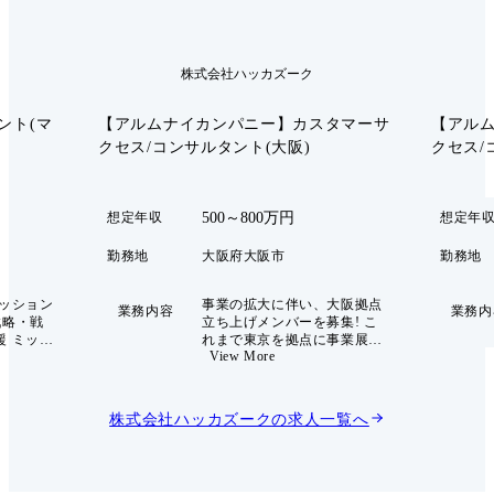
株式会社ハッカズーク
ント(マ
【アルムナイカンパニー】カスタマーサ
【アル
クセス/コンサルタント(大阪)
クセス/
500～800万円
想定年収
想定年
勤務地
大阪府大阪市
勤務地
ミッション
事業の拡大に伴い、大阪拠点
業務内容
業務内
戦略・戦
立ち上げメンバーを募集! こ
援 ミッシ
れまで東京を拠点に事業展開
View More
目指すべ
してきた当社ですが、さらな
共に描
る成長を目指し、関西エリア
て価値を
への進出を決定しました。 そ
ートナー
の第一歩として、大阪拠点の
株式会社ハッカズーク
の求人一覧へ
です。 主
立ち上げに挑戦していただけ
おりま
る一人目のコンサルタントを
の取り組み
募集します。 東京のチームと
KGIの設
密に連携しながら、関西エリ