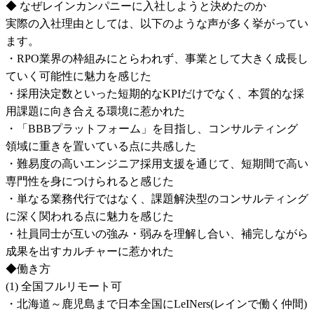
◆ なぜレインカンパニーに入社しようと決めたのか

実際の入社理由としては、以下のような声が多く挙がってい
ます。

・RPO業界の枠組みにとらわれず、事業として大きく成長し
ていく可能性に魅力を感じた

・採用決定数といった短期的なKPIだけでなく、本質的な採
用課題に向き合える環境に惹かれた

・「BBBプラットフォーム」を目指し、コンサルティング
領域に重きを置いている点に共感した

・難易度の高いエンジニア採用支援を通じて、短期間で高い
専門性を身につけられると感じた

・単なる業務代行ではなく、課題解決型のコンサルティング
に深く関われる点に魅力を感じた

・社員同士が互いの強み・弱みを理解し合い、補完しながら
成果を出すカルチャーに惹かれた

◆働き方

(1) 全国フルリモート可

・北海道～鹿児島まで日本全国にLeINers(レインで働く仲間)