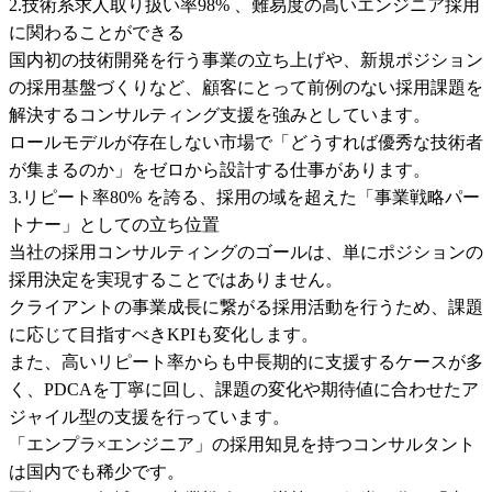
2.技術系求人取り扱い率98% 、難易度の高いエンジニア採用
に関わることができる

国内初の技術開発を行う事業の立ち上げや、新規ポジション
の採用基盤づくりなど、顧客にとって前例のない採用課題を
解決するコンサルティング支援を強みとしています。

ロールモデルが存在しない市場で「どうすれば優秀な技術者
が集まるのか」をゼロから設計する仕事があります。

3.リピート率80% を誇る、採用の域を超えた「事業戦略パー
トナー」としての立ち位置

当社の採用コンサルティングのゴールは、単にポジションの
採用決定を実現することではありません。

クライアントの事業成長に繋がる採用活動を行うため、課題
に応じて目指すべきKPIも変化します。

また、高いリピート率からも中長期的に支援するケースが多
く、PDCAを丁寧に回し、課題の変化や期待値に合わせたア
ジャイル型の支援を行っています。

「エンプラ×エンジニア」の採用知見を持つコンサルタント
は国内でも稀少です。
