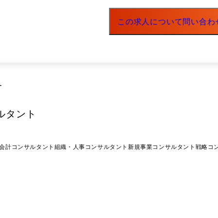
ン向上にもつなげています。
経営層や事業部門を巻き込みながら、現状課題の整理や重点施策の立案
この求人について問い合わ
し、既存事業への波及だけでなく、グループ横断での新たな価値創出に向けた戦
けのシステム提案において、中長期視点でのシステムグランドデザイ
事業者に向けたバックオフィスBPR支援 契約管理業務の属人化や紙管理による
関係部署へのヒアリングを通じて業務全体を可視化し、課題特定から施策立案までを実
ていなかったメインサイトに対し、UI/UX改善プロジェクトを推進。
ー
想などの上流案件を担うコンサルタントへと成長する ・特定顧客の
サルタント
た市場ニー
など、事業開発領域へキャリアを広げる ・特定領域の案件経験を積
営を担いながら、将来的にはホールディングス全体の経営を推進するポジションへ挑
・会計コンサルタント
組織・人事コンサルタント
新規事業コンサルタント
戦略コ
2週間にわたり、ロジカルシンキングや資料作成など、コンサルティング業
います。また、スキルだけではなく、成果を出すためのマインドセ
交流会 入社1ヶ月後を目安に、代表との交流会も実施しています。会社として目指
自身のキャリアや挑戦したいことについて相談できる機会です。 ④OJTによる案件サポート
す。実務を通じて段階的に業務理解を深めていきます。 ⑤1on1 週に1回、上長との1on1を