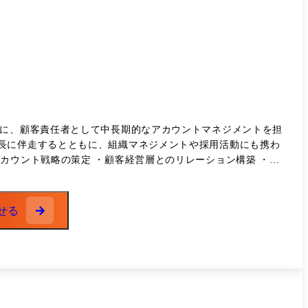
もに、顧客責任者として中長期的なアカウントマネジメントを担
長に伴走するとともに、組織マネジメントや採用活動にも携わ
課題の整
ーへの指導 組織マネジメント ・チームメ
せる
② 大手デベロッパー企業様に向け
戦略構想を支援。 周辺環境や市場変化を分析し、既存事業への波及
を見据えたToBe像やロードマップ策定、上位層への提案を実