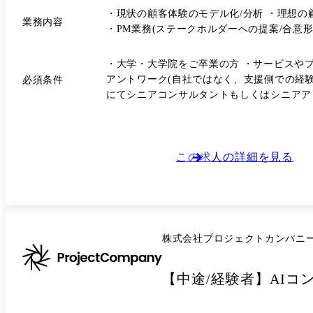
日々の業務相談から成長課題の整理まで、継続的にフォローを行っています。 ⑥キャリア面談 半
・現状の顧客体験のモデル化/分析 ・理想の
をすり合わせながら成長を支援しています。 ⑦メンター制度 上長とは別の社員がメンターとしてサポートを行っており、業務面・キャリア面問わず気軽に相談できる環境
業務内容
・PM業務(ステークホルダーへの提案/合意
す。 ⑧バリュー探求セッション 会社で大切にしている価値観(Ism)について、実際の業務や経験と紐づけながらディスカッションを行い、理解を深めています。 ⑨本部勉強会
/ ナレッジ共有 案件事例やノウハウを共有する勉強会を定期
・大学・大学院をご卒業の方 ・サービスやプ
を活用し、一人ひとりの思考特性や強みを理
アントワーク(自社ではなく、支援側での経験) 下記項目より、1項目は該当すること。 ・コンサルティングファームでの実務経験が3年以上ある方 ・コンサルティング
必須条件
ケーション向上にもつなげています。
にてシニアコンサルタントもしくはシニアアソ
この求人の詳細を見る
株式会社プロジェクトカンパニ
【中途/経験者】AI