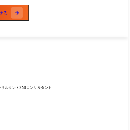
、中長期ロードマップを策定。 単なるIT導入にとどまらず、
せる
略立案を推進。 ③ 中央省庁様に向けたシ
ン検討を推進。 制度面での制約や官側方針を踏まえながら、5
行。 ⑤ 大手証券会社様に向けたメイ
 起案部門や開発ベンダーと連携しながら、要件整理からリリース
アカウントマネージャーとして経営層とのリレーションを構築
みながら専門性を高め、その分野のスペシャリストとしてキャ
戦する フォロー体制 未経験の方でも
ンサルタント
PMIコンサルタント
ットについても学びながら実務に必要な基礎を身につけていた
 研修後は実際のプロ
実施しています。