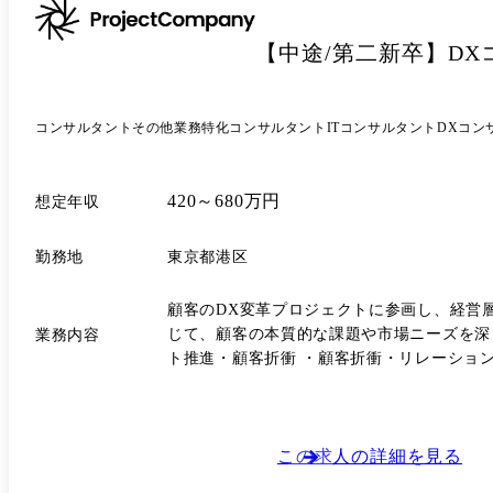
サーマーケティングスキームの立ち上げを支
文化や利害関係の異なるステークホルダーを巻き込みながら、新スキームの実現
【中途/第二新卒】DX
人化や紙管理による業務非効率化に対し、バ
コンサルタント
その他業務特化コンサルタント
ITコンサルタント
DXコン
420～680万円
想定年収
勤務地
東京都港区
顧客のDX変革プロジェクトに参画し、経営
じて、顧客の本質的な課題や市場ニーズを深く理解し、そ
業務内容
ト推進・顧客折衝 ・顧客折衝・リレーション
社3か月後目安 ●顧客課題の整理・施策検討 ・顧客課題のAsIs / ToBe整理 ・業界分析やリサーチ ・戦略 / 施策立案および実行計画の策定 ・PowerPoint等を用いた提案資料・討
議資料の作成 ●自社事業開発 ・顧客支援を通じて見つけた課題や市場ニーズをもとにした新規事業提案 ・事業立ち上げ後の推進 / グロース施策の検討・推進 <案件事例> ① 金
融商品仲介会社様に向けたデジタルマーケテ
戦略立案に加え、新規プロモーション施策や
この求人の詳細を見る
で自走可能な組織体制まで構築。 ② 食品メーカー様に向けたデジタルマーケティング運用支援 新規事業における顧客獲得加速に向け、デジタルマーケティング戦略立案から