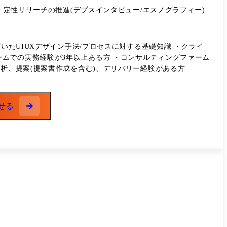
・定性リサーチの推進(デプスインタビュー/エスノグラフィー)
ジメント FFS診断
いたUIUXデザイン手法/プロセスに対する基礎知識 ・クライ
把握することで、強みを活かした成長やチーム内でのコミュニ
分析、提案(提案書作成を含む)、デリバリー経験がある方
せる