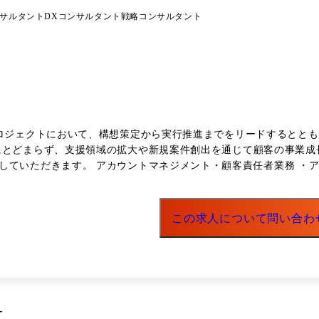
サルタント
DXコンサルタント
戦略コンサルタント
プロジェクトにおいて、構想策定から実行推進までをリードするとと
にとどまらず、支援領域の拡大や新規案件創出を通じて顧客の事業成
ト戦略の策定 ・顧客経営層とのリレーション構築 ・担
活動・提案書執筆 ・複数プロジェクトの統括・推進 プロジェクトマネジメント・品質管理 ・顧客
 ・プロジェクトにおけるPL・リスク管理 ・成果物レビュー・プロジェクトメンバ
接・リクルーター業務等) 自社事業開発 ・顧客支援を通じて見つけた課題や市場ニーズをもとにし
この求人について問い合わ
に向けた全社中長期DX戦略策定支援 経営層や事業部門を巻き込みなが
プを策定。 単なるIT導入にとどまらず、変革を見据えたDX戦略構想から検討。 
30年大阪IRによる社会変化を見据え、大手デベロッパー企業の全社
ム全体像の検討・提案支援 中央省庁向けのシステム提案において、中
推進。 制度面での制約や官側方針を踏まえながら、5年後・10年後
ー