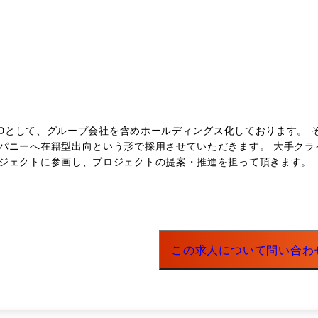
トHDとして、グループ会社を含めホールディングス化しております。 
用させていただきます。 大手クライアントのAI取組み戦略の策定から、AIを使った業務改善や新
クトの提案・推進を担って頂きます。 【具体的なAIコンサルティング業務】 ●AI取組み戦略の策定 -
ーチ -クライアントにおけるAI取組み領域の選定やロードマップ作成 
チームとの連携によるプロダクトの要件定義と仕様策定 -プロダクト
この求人について問い合わ
5名程度の部署のチームリーダーを担って頂きます。 更に、AIコン
テ