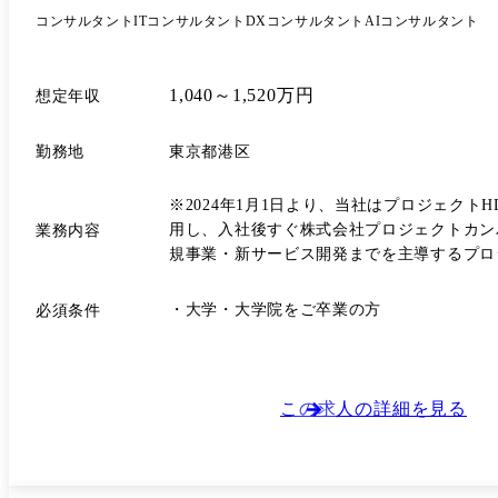
コンサルタント
ITコンサルタント
DXコンサルタント
AIコンサルタント
1,040～1,520万円
想定年収
勤務地
東京都港区
※2024年1月1日より、当社はプロジェク
用し、入社後すぐ株式会社プロジェクトカンパニーへ在籍型出向という形で採
業務内容
規事業・新サービス開発までを主導するプロジェクトに参画し、プロジェ
AIに関する市場/顧客/自社/技術動向のリサ
ューション提案 ●課題解決プロジェクトの立案 -個別の取組み領域におけるビジネス課題の明確化 -課題解決に向けたAIソリューションの企画・提案 -プロジェクト計画の作成
・大学・大学院をご卒業の方
必須条件
と実行スケジュール・体制の策定 ●具体ソリューション開発のPM/PMO -クライアントの新規ビジネス/新規サービス/業務改善の為のAIソリューション開発の構想策定 -ビジネ
スプランに応じた開発要求定義の策定 -開発
と次期バージョンの企画 上記のようなクライアント支援案件で、プロジェクトマネージャーとして、1~3名程度のコンサルタントを率いてPJをリードして頂きます。 また、プ
ロジェクトカンパニーの事業本部内で、2～
この求人の詳細を見る
ェクトにも参画して頂きます。 【具体的な業務内容】 ・プロジェクト提案 ・プロジェクトデリバリー時のPM ・クライアントミーティング(資料作成/プレゼンテーション/ファ
シリテーション/ディスカッション/折衝など) 目指せるキャリア 下記のような多種多様なキャリアの実現を目指すことができます。 また、業務を進めながら他のキャリアス
ップに変更することも可能です。 例) ●プロデューサー:予算責任規模が大きい組織を担当し、高い組織マネジメント力を通じて、安定的・継続的に顧客期待に応え、事業貢献