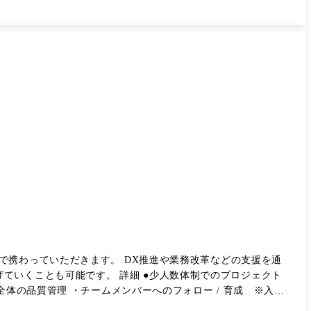
タをもとにした継続的なPDCA運用を実施。 顧客伴走型でナレッジ
理からリリース後の効果分析まで一気通貫で実施。 ユーザー体験
タントへと成長する ・特定顧客のアカウントマネージャーと
広げる ・特定領域の案件経験を積みながら専門性を高め、そ
にはホールディングス全体の経営を推進するポジションへ挑戦
はなく、成果を出すためのマインドセットについても学びなが
、代表との交流
戦したいことについて相談できる機会です。 ④OJTに
階的に業務理解を深めていきます。 ⑤1on1 週に1
中長期
で携わっていただきます。 DX推進や業務改革などの支援を通
細 ●少人数体制でのプロジェクト
体の品質管理 ・チームメンバーへのフォロー / 育成 ※入社
行っています。自身の特性を客観的に把握することで、強みを活