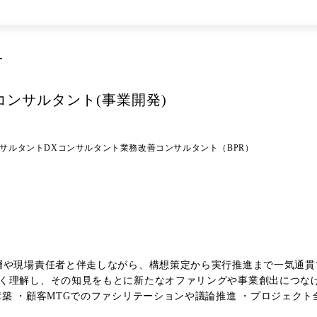
Meta等を活用した広告運用やLP改善、計測環境整備を推進し、デー
支援。 ③ 大手証券会社様に向けたメインサイトのUI/UX改善支援 長年改修されていなか
ジェクトを推進。 起案部門や開発ベンダーと連携しながら、要件整
インダストリー / ソリューションのプロジェクトにおいて、顧
ー
を経験しながら、戦略立案や事業構想などの上流案件を担うコンサル
 ・コンサルティング支援を通じて得たナレッジを新たなサービスとして展開した
コンサルタント(事業開発)
をもとに新規事業を検討したりするなど、事業開発領域へキャリアを
や事業成長
る ・事業責任者や子会社社長として事業運営を担いながら、将来的
サルタント
DXコンサルタント
業務改善コンサルタント（BPR）
要な基礎スキルを学ぶ研修を実施しています。また、スキルだけで
相談できるだけで
役職を超えたコミュニケーションを取ることができます。 ③社長交流会 入社1ヶ月後を目安に
方向性や事業戦略について直接話を聞くだけでなく、自身のキャリアや挑
アサインされ、上長や先輩社員とともに案件を推進します。実務を通じて段
題の整理まで、継続的にフォローを行っています。 ⑥キャリア面談 半期に1回キャリア面談を実施し、
制度 上長とは別の社員がメンターとしてサポートを行っており、業務面・キャリ
層や現場責任者と伴走しながら、構想策定から実行推進まで一気通貫
その知見をもとに新たなオファリングや事業創出につなげていくことも可能です。 詳
築 ・顧客MTGでのファシリテーションや議論推進 ・プロジェクト全
用し、一人ひとりの思考特性や強みを理解したうえでマネジメントを