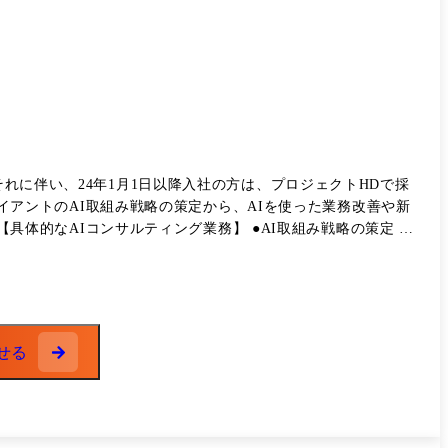
それに伴い、24年1月1日以降入社の方は、プロジェクトHDで採
-AIを活用した新規ビジネス/新規サービス/業務改善などのソリ
開発の進捗管理と課題解決 -リリース後のフィードバック収集
せる
サルティング事業の事業計画策定・推進など自社事業開発プロジ