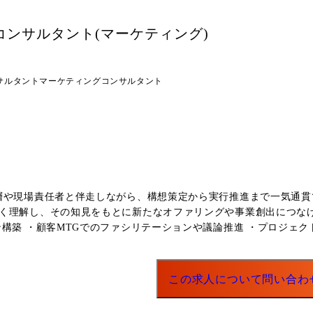
援。 海外パートナーや社内複数部門との調整を行いながら、プロジ
と運用定着を支援。 ⑤ 大手賃貸管理事業者に向けたバックオフィスBPR支援 契約管理業務の属
コンサルタント(マーケティング)
ックオフィスBPRを推進。 関係部署へのヒアリングを通じて業務
サルタント
マーケティングコンサルタント
層や現場責任者と伴走しながら、構想策定から実行推進まで一気通貫
の知見をもとに新たなオファリングや事業創出につなげていくことも可能です。 <詳
構築 ・顧客MTGでのファシリテーションや議論推進 ・プロジェクト
ィング戦略策定・組織支援 既存プロモーション施策の見直しに向け
この求人について問い合わ
アライアンス戦略の企画・実行を推進。 また、ブラックボックス化