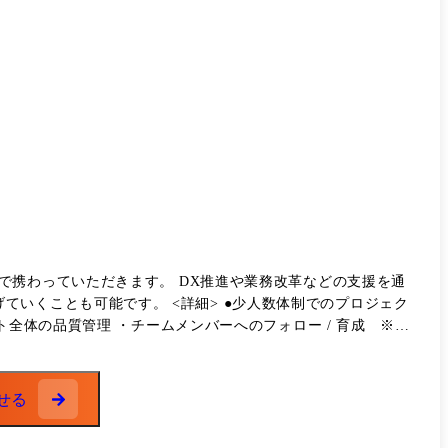
ェクト計画の策定、成果物要件の定義、進捗管理までを推進。
全体を可視化し、課題特定から施策立案までを実行。
で携わっていただきます。 DX推進や業務改革などの支援を通
細> ●少人数体制でのプロジェク
全体の品質管理 ・チームメンバーへのフォロー / 育成 ※入
、デジタルマーケティング戦略の再構築を支援。 分析を通じた
せる
していた運用体制の可視化やマニュアル整備を通じて、顧客側