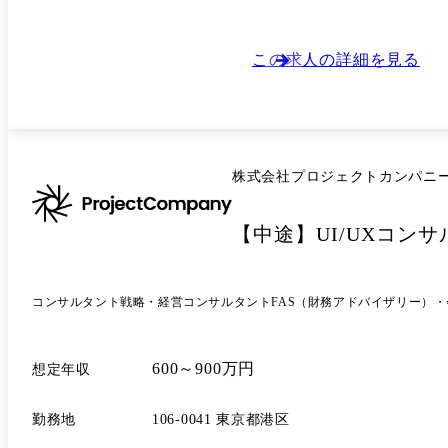
かした成長やチーム内でのコミュニケーショ
資料の作成 ●自社事業開発 ・顧客支援を通じて見つけた課題や市場ニーズをもとにした新規事業提案 ・事業立ち上げ後の推進 / グロース施策の検討・推進 案件事例 ①大手メ
ーカー様に向けた中長期DX戦略策定支援 
変革を見据えたDX戦略構想から検討。 ② 大手デベロッパー企業様に向けた、大阪IRを契機とした全社戦略構想 2030年大阪IRによる社会変化を見据え、大手デベロッパー企業
この求人の詳細を見る
の全社戦略構想を支援。 周辺環境や市場変化を分析
ステム全体像の検討・提案支援 中央省庁向
年後・10年後を見据えたToBe像やロードマップ策定、上位層への提案を実行。 ④ 大手賃貸管理
業務非効率化に対し、バックオフィスBPRを推進。 
ンサイトのUI/UX改善支援 長年改修され
株式会社プロジェクトカンパニ
後の効果分析まで一気通貫で実施。 キャリアアップ ●コンサル人材 ・幅広いインダストリー / ソリューションのプロジェクトにおいて、顧客課題の整理や施策検討、プロジェ
クト推進を経験しながら、戦略立案や事業構
【中途】UI/UXコン
し、中長期での事業成長や変革推進に伴走する ●事業開発 ・コンサルティング支援を通じて得たナレッジを新たなサービスとして展開したり、顧客支援を通じて得
ズや課題をもとに新規事業を検討したりする
リアを築く ※AI領域で専門性を高め、特許出願を行っている社員もいます。 ●経営 ・ロールアップしたグループ会社の経営戦略や事業成長戦略の策定に携わり、企業価値向上
を推進する ・事業責任者や子会社社長として事業運
コンサルタント
戦略・経営コンサルタント
FAS（財務アドバイザリー）
ご活躍いただけるよう、様々な制度でフォローアップさせていただきます。 ①入社後研修 入社後約
務に必要な基礎スキルを学ぶ研修を実施して
だきます。 ②ランチ会 研修期間中に、現場社員や人事とのランチ会を実施しています。業務やキャリアについて気軽に相談できるだけでなく、会社の考え方やカルチャーへの
600～900万円
想定年収
理解を深めながら、部署や役職を超えたコミュニケーションを取ることができます。 ③社長
している方向性や事業戦略について直接話を聞くだけでなく、
勤務地
106-0041 東京都港区
ジェクトへアサインされ、上長や先輩社員とともに案件を推進しま