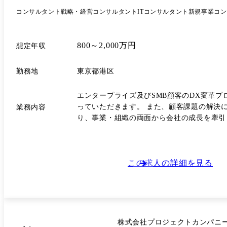
コンサルタント
戦略・経営コンサルタント
ITコンサルタント
新規事業コン
800～2,000万円
想定年収
勤務地
東京都港区
エンタープライズ及びSMB顧客のDX変革
っていただきます。 また、顧客課題の解決
業務内容
り、事業・組織の両面から会社の成長を牽引していただきます。 アカウントマネジメント・顧客責任者業務 ・アカウン
当顧客に対する中長期支援方針の策定 ・新規案件創出および提案
理・戦略 / 施策立案 ・プロジェクト全体の品質管理
ンバーの育成および評価 ・組織運営に関する施策立案・推進 ・採用活動(面
た新規事業提案・戦略策定 ・事業立ち上げ後の推進・グロース施策の検討 ●案件事例 ①大手メーカー様
この求人の詳細を見る
ら、現状課題の整理や重点施策の立案、中長期ロードマッ
た、大阪IRを契機とした全社戦略構想 20
だけでなく、グループ横断での新たな価値創出に向けた戦略立案を推進。 ③ 中央省庁様に向けたシステ
長期視点でのシステムグランドデザイン検討を
行。 ④ 大手飲料メーカー様に向けたグローバルマーケティング新スキーム推進支援 グローバルマーケティング施策の変革プロジェクトにおいて、新たな広告・インフルエン
株式会社プロジェクトカンパニ