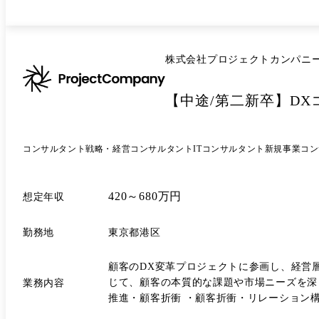
運用改善までを一貫して支援。 Google・
共有を行いながら、広告成果改善だけでなく、顧客側へのマーケティング知見蓄積まで
ったメインサイトに対し、UI/UX改善プロ
向上だけでなく、事業成果を見据えた改善施策の立案・推進を実行。 <キャリアアップ> ●コンサル人材 ・幅広い
株式会社プロジェクトカンパニ
客課題の整理や施策検討、プロジェクト推進
して経営層とのリレーションを構築し、中長期での事業成長や変革推進に伴走する ●事業開発
【中途/第二新卒】DX
り、顧客支援を通じて得た市場ニーズや課題
の分野のスペシャリストとしてキャリアを築く ※AI領域で専門性を高め、特許出願を行っている社員もいます。 ●経営 ・ロールアップしたグループ会社の経営戦略
戦略の策定に携わり、企業価値向上を推進す
する <フォロー体制> 未経験の方でもご活躍いただけるよう、様々な制度でフォローアップさせていただきます。 ①入社後研修 入社後約2週間にわたり、ロジカルシンキング
コンサルタント
戦略・経営コンサルタント
ITコンサルタント
新規事業コン
や資料作成など、コンサルティング業務に必
ら実務に必要な基礎を身につけていただきます。 ②ランチ会 研修期間中に、現場社員や人事とのランチ会を実施しています。業務やキャリアについて気軽に
なく、会社の考え方やカルチャーへの理解を深めながら、部署や
420～680万円
想定年収
会も実施しています。会社として目指している
よる案件サポート 研修後は実際のプロジェクトへ
勤務地
東京都港区
回、上長との1on1を実施しています。日々の業務相談から成長課
でどのようなキャリアを目指したいかをすり合わせながら成長を支援しています。 ⑦メンター
顧客のDX変革プロジェクトに参画し、経営
ア面問わず気軽に相談できる環境です。 ⑧バリュー探求セッション 会社で大切にしている価値観(Ism)について、実際の業務や経験と紐づけながらディスカッションを行い、
じて、顧客の本質的な課題や市場ニーズを深く理解し、
業務内容
理解を深めています。 ⑨本部勉強会 / ナレッジ共有 案件事例やノウハウを共有する勉強会を定期的に開催しており、部署を超えて知見を学び合う文化があります。 ⑩FFS診断
推進・顧客折衝 ・顧客折衝・リレーション構
をもとにしたマネジメント FFS診断を活
3か月後目安 ●顧客課題の整理・施策検討 ・顧客課題のAsIs / ToBe整理 ・業界分析やリサーチ ・戦略 / 施策立案および実行計画の策定 ・PowerPoint等を用いた提案資料・討議