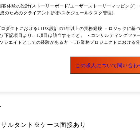
期に1回キャリア面談を実施し、中長期でどのようなキャリアを目指したいか
顧客体験の設計(ストーリーボード/ユーザーストーリーマッピング) 
で
形成のためのクライアント折衝/スケジュールタスク管理)
的に開催しており、部署を超えて知見を学び合う文化があります。 ⑩FFS診断をもとにしたマネ
ロダクトにおけるUIUX設計の1年以上の実務経験 ・ロジックに基づ
解したうえでマネジメントを行っています。自身の特性を客観的に
ファーム
シエイトとしての経験がある方 ・IT/業務プロジェクトにおける
この求人について問い合わ
ー
コンサルタント※ケース面接あり