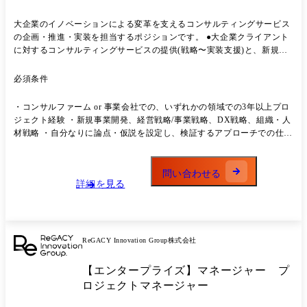
大企業のイノベーションによる変革を支えるコンサルティングサービス
の企画・推進・実装を担当するポジションです。 ●大企業クライアント
に対するコンサルティングサービスの提供(戦略〜実装支援)と、新規事
業戦略・検証・PoC・実装の企画・推進 ●プロジェクト統括、クライア
ントアカウント管理、ステークホルダー折衝 ●オープンイノベーション
必須条件
やアクセラレータープログラムの企画・実行(必要に応じて)
・コンサルファーム or 事業会社での、いずれかの領域での3年以上プロ
ジェクト経験 ・新規事業開発、経営戦略/事業戦略、DX戦略、組織・人
材戦略 ・自分なりに論点・仮説を設定し、検証するアプローチでの仕事
の仕方ができること ・プロジェクト管理、タスク管理が自立的にできる
こと ・エネルギー業界またはその周辺領域における業務経験、またはエ
ネルギー業界へのコンサル支援経験
問い合わせる
詳細を見る
ReGACY Innovation Group株式会社
【エンタープライズ】マネージャー プ
ロジェクトマネージャー