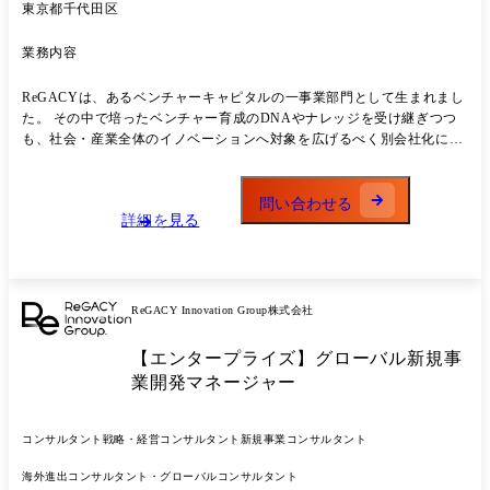
東京都千代田区
業務内容
ReGACYは、あるベンチャーキャピタルの一事業部門として生まれまし
た。 その中で培ったベンチャー育成のDNAやナレッジを受け継ぎつつ
も、社会・産業全体のイノベーションへ対象を広げるべく別会社化によ
って生まれたイノベーションファームです。 それから2年半、ReGACY
は次のステージに向けた体制を構築すべく、経営層から若手まで幅広く
共に社会・産業変革を起こしていきたい仲間を広く募集しています。
問い合わせる
詳細を見る
ReGACY Innovation Group株式会社
【エンタープライズ】グローバル新規事
業開発マネージャー
コンサルタント
戦略・経営コンサルタント
新規事業コンサルタント
海外進出コンサルタント・グローバルコンサルタント