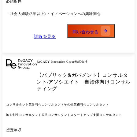
クト推進業務全般 プロジェクトは最短3か月から数年単位。 企画から実
必須条件
行までトータルで伴走するので、クライアントと深い信頼関係を築けま
す。 5~6名のチーム体制で運営しており、マネージャーやディレクター
・社会人経験(3年以上) ・イノベーションへの興味関心
とともにプロジェクト進行をしていくので心強いですよ。
問い合わせる
詳細を見る
ReGACY Innovation Group株式会社
【パブリック&ガバメント】コンサルタ
ント/アソシエイト 自治体向けコンサル
ティング
コンサルタント
業界特化コンサルタント
その他業務特化コンサルタント
地方創生コンサルタント
公共コンサルタント
スタートアップ支援コンサルタント
想定年収