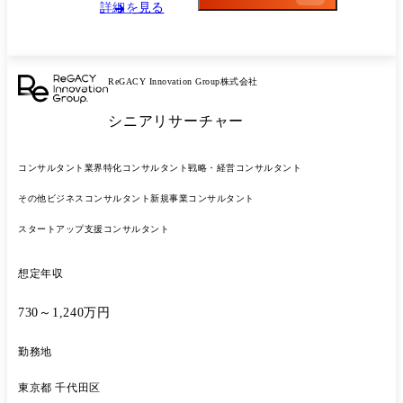
回程度見込まれます。 なお、ご志向等に応じて、現地での長期滞在等も
詳細を見る
希望が通りやすい環境です。 また、ご入社後にご自身の権限で採用や体
制構築を行なって組織づくりも担っていただきたいと思っております。
ReGACY Innovation Group株式会社
シニアリサーチャー
コンサルタント
業界特化コンサルタント
戦略・経営コンサルタント
その他ビジネスコンサルタント
新規事業コンサルタント
スタートアップ支援コンサルタント
想定年収
730～1,240万円
勤務地
東京都 千代田区