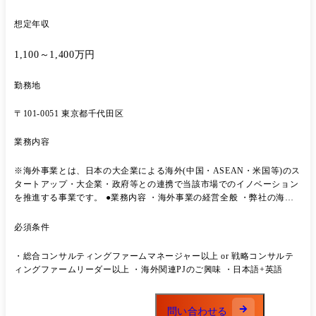
想定年収
1,100～1,400万円
勤務地
〒101-0051 東京都千代田区
業務内容
※海外事業とは、日本の大企業による海外(中国・ASEAN・米国等)のス
タートアップ・大企業・政府等との連携で当該市場でのイノベーション
を推進する事業です。 ●業務内容 ・海外事業の経営全般 ・弊社の海外
事業としての新規サービス開発 ・海外に展開する日本の大企業イノベー
ションプロジェクトの企画・設計、営業・提案、実行推進管理 ・海外現
必須条件
地メンバーと協力し、海外でビジネス展開を行っている日本の大企業を
開拓していただきます。 ●働き方 本ポジションは、まずは日本本社で半
・総合コンサルティングファームマネージャー以上 or 戦略コンサルテ
年程度のキャッチアップ及び勤務をしていただきます。 具体的には、国
ィングファームリーダー以上 ・海外関連PJのご興味 ・日本語+英語
内で海外絡みPJへ参画&出張ベースでのリージョン開拓となります。 全
社的にリモートワークを導入しているため、基本的な働き方はリモート
ワークを予定しています。 ただし、案件ベースでの短期出張が年間で数
問い合わせる