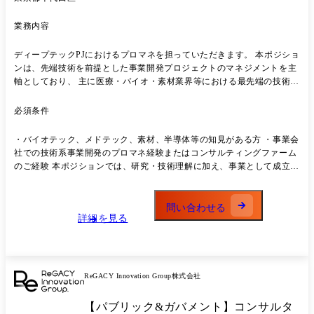
業務内容
ディープテックPJにおけるプロマネを担っていただきます。 本ポジショ
ンは、先端技術を前提とした事業開発プロジェクトのマネジメントを主
軸としており、 主に医療・バイオ・素材業界等における最先端の技術に
アンテナを張りながらクライアントのイノベーションに繋がる事業開発
を行って頂きます。
必須条件
・バイオテック、メドテック、素材、半導体等の知見がある方 ・事業会
社での技術系事業開発のプロマネ経験またはコンサルティングファーム
のご経験 本ポジションでは、研究・技術理解に加え、事業として成立さ
せるための意思決定・推進経験を重視しています。 そのため、アカデミ
ック領域のみのご経験の方は対象外としています。
問い合わせる
詳細を見る
ReGACY Innovation Group株式会社
【パブリック&ガバメント】コンサルタ