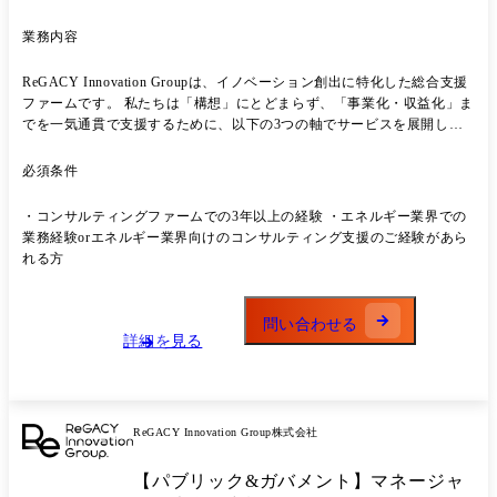
業務内容
ReGACY Innovation Groupは、イノベーション創出に特化した総合支援
ファームです。 私たちは「構想」にとどまらず、「事業化・収益化」ま
でを一気通貫で支援するために、以下の3つの軸でサービスを展開して
います。 ● MX(Management Transformation)|経営変革支援 ●
BP(Business Produce)|新規事業創出 ● GA(Growth Accelerator)|事業成
必須条件
長の加速 「提案して終わり」ではなく、「成果が出るまで」動ききる。
それが、ReGACYが目指すイノベーション支援のあり方です。 【業務内
・コンサルティングファームでの3年以上の経験 ・エネルギー業界での
容】 ・エネルギー業界向けイノベーションプロジェクト提案や立ち上げ
業務経験orエネルギー業界向けのコンサルティング支援のご経験があら
・エネルギー業界向けオープンイノベーション/アクセラレータープログ
れる方
ラムの企画・実行 ・弊社の新事業やサービスの開発、既存サービスの改
良開発 ・プロジェクト統括として社内チームを形成しプロジェクトをデ
ィレクション ・自社組織開発や人材育成・採用 【お任せしたいこと】
問い合わせる
・クライアントに対するアカウントマネジメント全般や個別のプロジェ
詳細を見る
クトマネジメント ・エネルギー業界でのケイパビリティ強化に向けた組
織構築や採用活動 ・各種サービス開発 等 【実際のPJ例】 ・新規事業
戦略の策定支援 ・新規事業推進に向けた組織変革支援 ・新規事業推進
に向けた人材戦略構築支援 ・新規事業構築の伴走支援 等
ReGACY Innovation Group株式会社
【パブリック&ガバメント】マネージャ