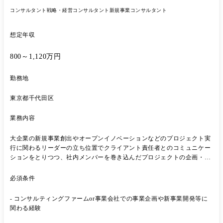
コンサルタント
戦略・経営コンサルタント
新規事業コンサルタント
想定年収
800～1,120万円
勤務地
東京都千代田区
業務内容
大企業の新規事業創出やオープンイノベーションなどのプロジェクト実
行に関わるリーダーの立ち位置でクライアント責任者とのコミュニケー
ションをとりつつ、社内メンバーを巻き込んだプロジェクトの企画・設
計・提案や実行マネジメントを担っていただきます。 【業務内容】 ・
大企業への多様イノベーションプロジェクトの企画・設計、実行推進管
必須条件
理 ・プロジェクトマネジャーとしてクライアントや社内チーム、外部ベ
ンチャー等を巻き込んだプロジェクトマネジメント
- コンサルティングファームor事業会社での事業企画や新事業開発等に
関わる経験