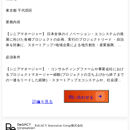
東京都 千代田区
業務内容
【シニアマネージャー】 日本全体のイノベーション・エコシステムの発
展に向けた各種プロジェクトの企画、実行のプロジェクトリード ・自治
体を対象に、スタートアップ×地域企業による地方創生・産業振興、社
会課題を目指したアクセラレータープログラム ・大学、高等専門学校を
対象にした研究シーズの事業化に向けた伴走支援プロジェクト ・イノベ
必須条件
ーション・エコシステムの発展に向けた、中央省庁、関係機関に向けた
政策提言、研究会の企画運営 などに関わっていただきたいと考えていま
【シニアマネージャー】 ・コンサルティングファームや事業会社におけ
す ●業務内容 ・プロジェクトの立ち上げに向けた初期仮説の構築、論点
るプロジェクトマネージャー経験(プロジェクトの立ち上げから終了まで
設計、スケジュール、マイルストン策定 ・プロジェクトの進捗・課題管
の一連をリードした経験) ・スタートアップエコシステムや、社会課題
理、クライアントミーティングのファシリテーション ・プロジェクトメ
解決における強い興味・関心 ・未知の領域、自ら社会の将来像を描き実
ンバーのマネジメント、育成 ・個別のプログラム(オープンイノベーシ
現することに対するチャレンジ精神
ョン、研究シーズの事業化等)に対する、スタートアップや地域企業、大
問い合わせる
学研究者等への伴走支援 ・ジュニアメンバー育成に向けた社内トレーニ
詳細を見る
ングの企画・実行
ReGACY Innovation Group株式会社