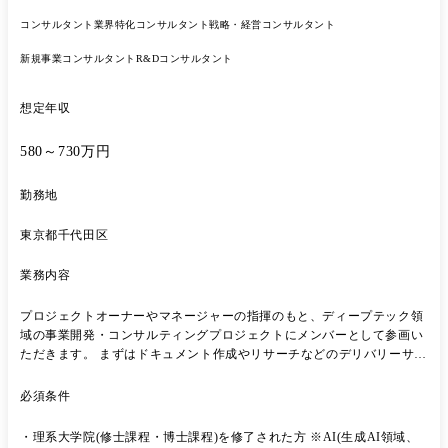
コンサルタント
業界特化コンサルタント
戦略・経営コンサルタント
新規事業コンサルタント
R&Dコンサルタント
想定年収
580～730万円
勤務地
東京都千代田区
業務内容
プロジェクトオーナーやマネージャーの指揮のもと、ディープテック領
域の事業開発・コンサルティングプロジェクトにメンバーとして参画い
ただきます。 まずはドキュメント作成やリサーチなどのデリバリーサポ
ートからスタートし、早期のプロジェクト主担当(PM)へのステップアッ
プを目指します。 ●技術・市場動向のリサーチと分析: 論文や特許情報
必須条件
を読み解き、クライアントの事業に活かせる技術シードの発掘・構造化
●事業開発伴走サポート: クライアントへの提案資料・報告書の作成、仮
・理系大学院(修士課程・博士課程)を修了された方 ※AI(生成AI領域、