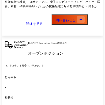
説検証のためのデータ収集・分析 ●技術探索/ソーシングのサポート: 連
画像解析領域等)、ロボティクス、量子コンピューティング、バイオ、医
携候補となるスタートアップや研究機関の選定、初期アプローチ ●プロ
療、素材、半導体等のいずれかの技術領域に対する興味関心 ・何らかの
ジェクトマネジメント補助: 定例会議のファシリテーション(一部)、議事
社会人実務経験(目安:2〜5年程度 / 職種・業界不問) ・基本的なビジネス
録作成、タスク・スケジュール管理 最先端の技術への興味関心が深く、
スキル(資料作成、ロジカルシンキング、適切なテキスト/口頭コミュニ
常にアンテナを張りながら、日常の会話のなかで技術に関する情報交換
ケーション) ・変化の早い環境を楽しみ、自ら主体的にキャッチアップ
問い合わせる
をしていくようなメンバーが集まっています。
詳細を見る
していける方
ReGACY Innovation Group株式会社
オープンポジション
コンサルタント
総合コンサルタント
想定年収
-
勤務地