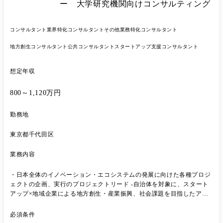
ー 大学研究機関向けコンサルティング
コンサルタント
業界特化コンサルタント
その他業務特化コンサルタント
地方創生コンサルタント
公共コンサルタント
スタートアップ支援コンサルタント
想定年収
800～1,120万円
勤務地
東京都千代田区
業務内容
・日本全体のイノベーション・エコシステムの発展に向けた各種プロジ
ェクトの企画、実行のプロジェクトリード -自治体を対象に、スタート
アップ×地域企業による地方創生・産業振興、社会課題を目指したアク
セラレータープログラム -大学、高等専門学校を対象にした研究シーズ
の事業化に向けた伴走支援プロジェクト -イノベーション・エコシステ
必須条件
ムの発展に向けた、中央省庁、関係機関に向けた政策提言、研究会の企