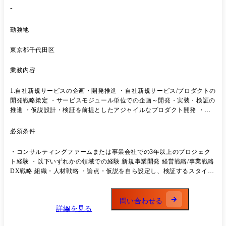
-
勤務地
東京都千代田区
業務内容
1.自社新規サービスの企画・開発推進 ・自社新規サービス/プロダクトの
開発戦略策定 ・サービスモジュール単位での企画～開発・実装・検証の
推進 ・仮説設計・検証を前提としたアジャイルなプロダクト開発 ・プ
ロダクトの価値定義、優先順位設計、ロードマップ策定 ・関係部署(デ
ジタルチーム、EGメンバー等)との連携・PM業務 想定している自社サ
必須条件
ービス例 ・新規事業開発の方法論・フレームワークをプロダクト化した
サービス ・新規事業を生み出すための**組織制度・人材設計**に関する
・コンサルティングファームまたは事業会社での3年以上のプロジェク
サービス ・テクノロジートレンド/スタートアップ動向を高度にリサー
ト経験 ・以下いずれかの領域での経験 新規事業開発 経営戦略/事業戦略
チ・活用するためのデジタルサービス 2.サービス検証のためのプロジェ
DX戦略 組織・人材戦略 ・論点・仮説を自ら設定し、検証するスタイル
クト参画(一部) ・自社サービスの検証・浸透を目的としたクライアント
で業務を進められる方 ・プロジェクト管理・タスク管理を自立的に行え
プロジェクトへの参画 ・新サービスの実装・検証フェーズでの現場投入
る方
※あくまで"自社サービス開発のための検証が目的"であり、 クライアン
問い合わせる
トワークが主業務になることはありません。 関与する可能性のあるプロ
詳細を見る
ジェクトテーマ ・大企業向け新規事業テーマ探索 ・インキュベーショ
ン/オープンイノベーション推進支援 ・新規事業開発スキーム・組織制