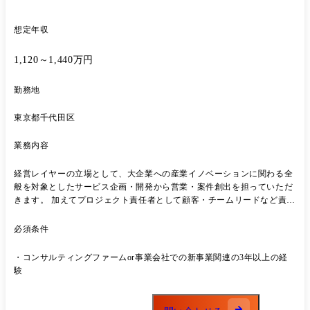
想定年収
1,120～1,440万円
勤務地
東京都千代田区
業務内容
経営レイヤーの立場として、大企業への産業イノベーションに関わる全
般を対象としたサービス企画・開発から営業・案件創出を担っていただ
きます。 加えてプロジェクト責任者として顧客・チームリードなど責任
と権限を持って、一緒に事業を成長させていくとともに、社内の組織や
人材の開発などにも関わっていただきたいと考えています。 【業務内
必須条件
容】 ・弊社の新事業やサービスの開発、既存サービスの改良開発 ・大
企業の多様なイノベーションプロジェクト提案や立ち上げ ・プロジェク
・コンサルティングファームor事業会社での新事業関連の3年以上の経
ト統括として社内チームを形成しプロジェクトをディレクション ・自社
験
組織開発や人材育成・採用