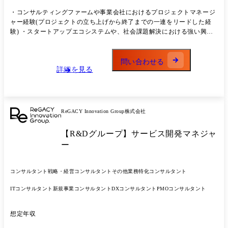
画運営 ・プロジェクトの立ち上げに向けた初期仮説の構築、論点設計、
・コンサルティングファームや事業会社におけるプロジェクトマネージ
スケジュール、マイルストン策定 ・プロジェクトの進捗・課題管理、ク
ャー経験(プロジェクトの立ち上げから終了までの一連をリードした経
ライアントミーティングのファシリテーション ・プロジェクトメンバー
験) ・スタートアップエコシステムや、社会課題解決における強い興
のマネジメント、育成 ・個別のプログラム(オープンイノベーション、
味・関心 ・未知の領域、自ら社会の将来像を描き実現することに対する
研究シーズの事業化等)に対する、スタートアップや地域企業、大学研究
チャレンジ精神
者等への伴走支援 ・ジュニアメンバー育成に向けた社内トレーニングの
問い合わせる
企画・実行
詳細を見る
ReGACY Innovation Group株式会社
【R&Dグループ】サービス開発マネジャ
ー
コンサルタント
戦略・経営コンサルタント
その他業務特化コンサルタント
ITコンサルタント
新規事業コンサルタント
DXコンサルタント
PMOコンサルタント
想定年収