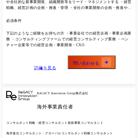
や全社的な新事業開発、組織開発等をリード・マネジメントする ・経営
戦略、経営計画の企画・推進・管理 ・全社の事業開発の企画・推進や現
場アイデアの統合管理 ・ブランディング・マーケティングの企画・推
進・管理
必須条件
下記のようなご経験をお持ちの方 ・事業会社での経営企画・事業企画業
務 ・コンサルティングファームでの経営コンサルティング業務 ・ベン
チャー企業等での経営企画・事業開発・CXO
問い合わせる
詳細を見る
ReGACY Innovation Group株式会社
海外事業責任者
コンサルタント
戦略・経営コンサルタント
新規事業コンサルタント
海外進出コンサルタント・グローバルコンサルタント
戦略コンサルタント