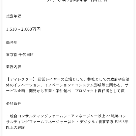
想定年収
1,610～2,060万円
勤務地
東京都 千代田区
業務内容
【ディレクター】 経営レイヤーの立場として、弊社としての政府や自治
体のイノベーション、イノベーションエコシステム形成等に関わる、サ
ービス企画・開発から営業・案件創出、プロジェクト責任者として顧
客・チームリードなど 責任と権限を持って、一緒に事業を成長させてい
くとともに、社内の組織や人材の開発などにも関わっていただきたいと
必須条件
考えています ■業務内容 ・弊社の新事業やサービスの開発、既存サービ
スの改良 ・政府や自治体の多様なプレイヤーを巻き込んだエコシステム
・総合コンサルティングファームシニアマネージャー以上 or 戦略コン
型イノベーションプロジェクト提案や立ち上げ ・プロジェクト統括とし
サルティングファームマネージャー以上 ・デジタル / 新事業系 PJの3年
て社内チームを形成しプロジェクトをディレクション ・自社組織開発や
以上の経験
人材育成・採用 ※勤務地は東京または海外双方への滞在が想定されます