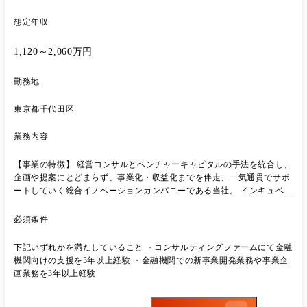
想定年収
1,120～2,060万円
勤務地
東京都千代田区
業務内容
【事業の特徴】 経営コンサルとベンチャーキャピタルの手法を統合し、
企画や提案にとどまらず、事業化・収益化までを伴走、一気通貫でサポ
ートしていく総合イノベーションカンパニーである当社。 インキュベー
ションとオープンイノベーションの2軸でサービス展開しており、ビジ
ネスコンテスト、スピンアウト、アクセラレータープログラム、M&A
必須条件
など、あらゆる角度からクライアントの事業の拡大・推進をサポートし
ています。 【業務内容】 ●金融領域の大企業への多様イノベーションプ
下記いずれかを満たしていること ・コンサルティングファームにて金融
ロジェクトの企画・設計、実行推進管理 ●プロジェクトマネジャーとし
機関向けの支援を3年以上経験 ・金融機関での新事業開発業務や事業企
てクライアントや社内チーム、外部ベンチャー等を巻き込んだプロジェ
画業務を3年以上経験
クトマネジメント