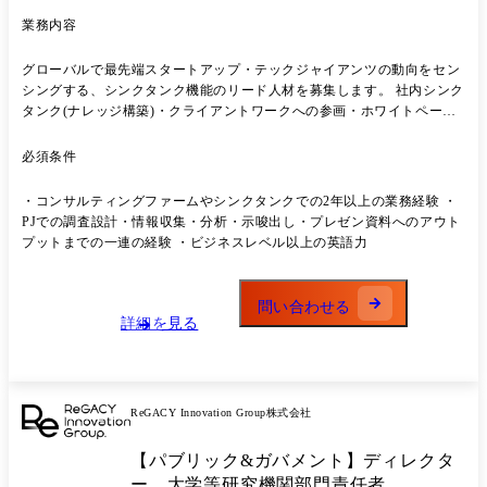
業務内容
グローバルで最先端スタートアップ・テックジャイアンツの動向をセン
シングする、シンクタンク機能のリード人材を募集します。 社内シンク
タンク(ナレッジ構築)・クライアントワークへの参画・ホワイトペーパ
ー発行など、幅広い活躍機会があります。
必須条件
・コンサルティングファームやシンクタンクでの2年以上の業務経験 ・
PJでの調査設計・情報収集・分析・示唆出し・プレゼン資料へのアウト
プットまでの一連の経験 ・ビジネスレベル以上の英語力
問い合わせる
詳細を見る
ReGACY Innovation Group株式会社
【パブリック&ガバメント】ディレクタ
ー 大学等研究機関部門責任者