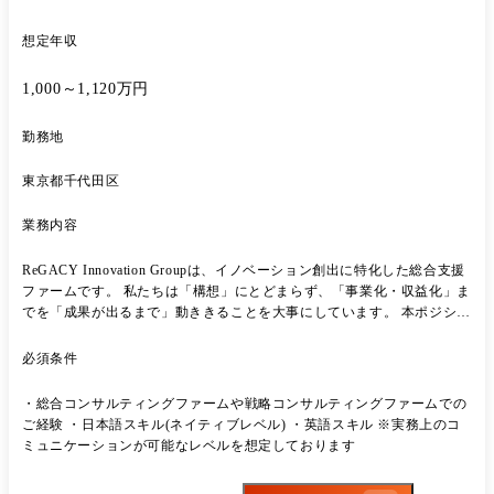
想定年収
1,000～1,120万円
勤務地
東京都千代田区
業務内容
ReGACY Innovation Groupは、イノベーション創出に特化した総合支援
ファームです。 私たちは「構想」にとどまらず、「事業化・収益化」ま
でを「成果が出るまで」動ききることを大事にしています。 本ポジショ
ンでは、日本の大企業による海外(中国・ASEAN・米国等)のスタートア
ップ・大企業・政府等との連携で当該市場でのイノベーションを推進い
必須条件
ただきます。 【具体的な業務】 ・ 弊社の海外事業としての新規サービ
ス開発 ・海外に展開する日本の大企業イノベーションプロジェクトの企
・総合コンサルティングファームや戦略コンサルティングファームでの
画・設計、営業・提案、実行推進管理 海外現地メンバーと協力し、海外
ご経験 ・日本語スキル(ネイティブレベル) ・英語スキル ※実務上のコ
でビジネス展開を行っている日本の大企業を開拓していただきます。
ミュニケーションが可能なレベルを想定しております