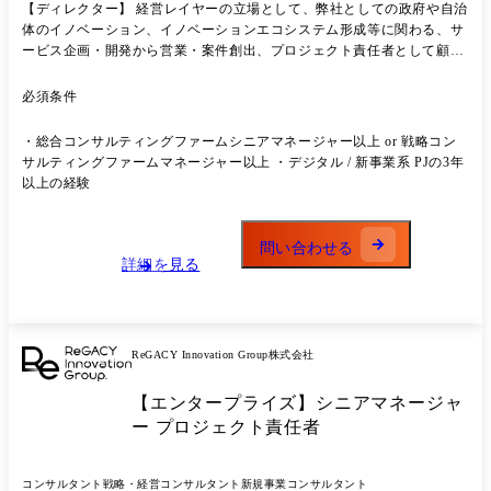
【ディレクター】 経営レイヤーの立場として、弊社としての政府や自治
体のイノベーション、イノベーションエコシステム形成等に関わる、サ
ービス企画・開発から営業・案件創出、プロジェクト責任者として顧
客・チームリードなど 責任と権限を持って、一緒に事業を成長させてい
くとともに、社内の組織や人材の開発などにも関わっていただきたいと
必須条件
考えています ●業務内容 ・弊社の新事業やサービスの開発、既存サービ
スの改良 ・政府や自治体の多様なプレイヤーを巻き込んだエコシステム
・総合コンサルティングファームシニアマネージャー以上 or 戦略コン
型イノベーションプロジェクト提案や立ち上げ ・プロジェクト統括とし
サルティングファームマネージャー以上 ・デジタル / 新事業系 PJの3年
て社内チームを形成しプロジェクトをディレクション ・自社組織開発や
以上の経験
人材育成・採用 ※勤務地は東京または海外双方への滞在が想定されます
が、希望に応じて調整可能です。
問い合わせる
詳細を見る
ReGACY Innovation Group株式会社
【エンタープライズ】シニアマネージャ
ー プロジェクト責任者
コンサルタント
戦略・経営コンサルタント
新規事業コンサルタント