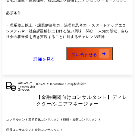
る地方創生・産業振興、社会課題を目指したアクセラレータープログラ
ム -大学、高等専門学校を対象にした研究シーズの事業化に向けた伴走
支援プロジェクト ・プロジェクトの推進に向けた各種作業(報告資料の
必須条件
作成、議事録の作成等) ・個別のプログラム(オープンイノベーション、
研究シーズの事業化等)に対する、スタートアップや地域企業、大学研究
・理系修士以上 ・課題解決能力、論理的思考力 ・スタートアップエコ
者等への伴走支援 -各種調査・分析 -有識者へのヒアリング -ミーテイン
システムや、社会課題解決における強い興味・関心 ・未知の領域、自ら
グ資料の作成 等
社会の将来像を描き実現することに対するチャレンジ精神
問い合わせる
詳細を見る
ReGACY Innovation Group株式会社
【金融機関向けコンサルタント】ディレ
クター/シニアマネージャー
コンサルタント
業界特化コンサルタント
戦略・経営コンサルタント
経営コンサルタント
金融コンサルタント