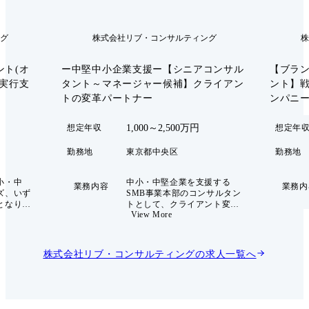
グ
株式会社リブ・コンサルティング
株
ト(オ
ー中堅中小企業支援ー【シニアコンサル
【ブラ
実行支
タント～マネージャー候補】クライアン
ント】
トの変革パートナー
ンパニ
1,000～2,500万円
想定年収
想定年
勤務地
東京都中央区
勤務地
小・中
中小・中堅企業を支援する
業務内容
業務内
ズ、いず
SMB事業本部のコンサルタン
となりま
トとして、クライアント変革
View More
に向き合う「カンパニーコン
直接働き
サルティング」をお任せしま
ングを行
す。経営者のパートナーとし
て、幅広い経営アジェンダに
株式会社リブ・コンサルティング
の求人一覧へ
対応し、業界をリードする
「インパクトカンパニー」と
なることを支援いたします。
●コンサルティング領域 ・経
営戦略 ・新規事業開発 ・マ