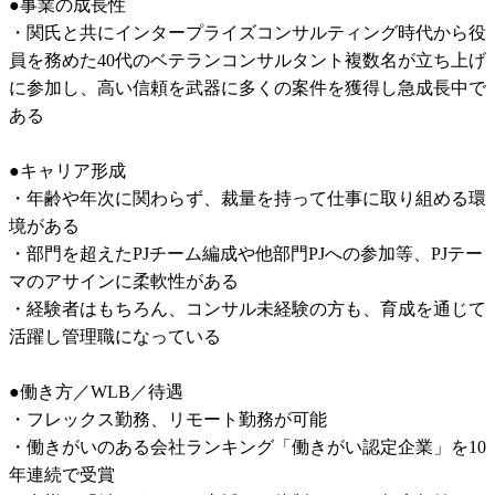
●事業の成長性

・関氏と共にインタープライズコンサルティング時代から役
員を務めた40代のベテランコンサルタント複数名が立ち上げ
に参加し、高い信頼を武器に多くの案件を獲得し急成長中で
ある

●キャリア形成

・年齢や年次に関わらず、裁量を持って仕事に取り組める環
境がある

・部門を超えたPJチーム編成や他部門PJへの参加等、PJテー
マのアサインに柔軟性がある

・経験者はもちろん、コンサル未経験の方も、育成を通じて
活躍し管理職になっている

●働き方／WLB／待遇

・フレックス勤務、リモート勤務が可能

・働きがいのある会社ランキング「働きがい認定企業」を10
年連続で受賞
