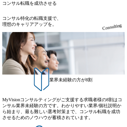
ティ/地方
ーケティング・セールス ・組
コンサル転職を成功させる
給自足とい
織人事 ・デジタル、テクノロ
るプロジ
ジー など多岐に渡ります。
徴です。
社会課題となっている、サス
コンサル特化の転職支援で、
テナビリティ/地方創生/エネ
理想のキャリアアップを。
Consulting
ルギー自給自足といったテー
マに関連するプロジェクトも
増えています。 (変更の範囲)
会社の定める業務 【キャリア
パス】 ●マネジメント型 ・3
年目でマネージャーになり事
業創りと組織創りをリードし
たのちに、5年目以降はパー
トナーとして経営陣と共に会
社の成長と発展を牽引 ●専門
型 ・各インダストリーやソリ
ューションにおけるスペシャ
業界未経験の方が8割
リストとして専門性を磨き続
けることで、顧客価値や会社
のプレゼンス向上に貢献 ●マ
ーケティングセールス型 ・ク
ライアントの経営課題を把握
MyVisionコンサルティングがご支援する求職者様の8割はコ
し、新たな案件の獲得をする
ンサル業界未経験の方です。わかりやすい業界/個社説明か
ことで、事業の拡大に貢献 ●
ら始まり、最も難しい選考対策まで、コンサル転職を成功
事業企画型 ・グループ会社を
含めた新規事業の立ち上げか
させるためのノウハウが蓄積されています。
ら収益化までの一連のプロセ
スを主導し、事業成果の拡大